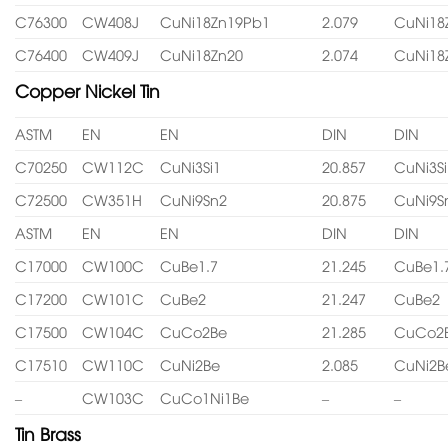
C76300
CW408J
CuNi18Zn19Pb1
2.079
CuNi18
C76400
CW409J
CuNi18Zn20
2.074
CuNi18
Copper Nickel Tin
ASTM
EN
EN
DIN
DIN
C70250
CW112C
CuNi3Si1
20.857
CuNi3Si
C72500
CW351H
CuNi9Sn2
20.875
CuNi9S
ASTM
EN
EN
DIN
DIN
C17000
CW100C
CuBe1.7
21.245
CuBe1.
C17200
CW101C
CuBe2
21.247
CuBe2
C17500
CW104C
CuCo2Be
21.285
CuCo2
C17510
CW110C
CuNi2Be
2.085
CuNi2B
–
CW103C
CuCo1Ni1Be
–
–
Tin Brass