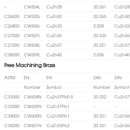
–
CW504L
CuZn28
20.261
CuZn28
C26000
CW505L
CuZn30
20.265
CuZn30
C26800
CW506L
CuZn33
2.028
CuZn33
C27000
CW507L
CuZn36
20.335
CuZn36
C27200
CW508L
CuZn37
20.321
CuZn37
C28000
CW509L
CuZn40
2.036
CuZn40
Free Machining Brass
ASTM
EN
EN
DIN
DIN
Number
Symbol
Number
Symbol
C33500
CW604N
CuZn37Pb0.5
20.332
CuZn37
C33500
CW605N
CuZn37Pb1
–
–
C34000
CW600N
CuZn35Pb1
20.331
CuZn36
C34200
CW601N
CuZn35Pb2
20.331
CuZn36