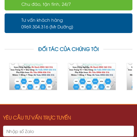
Chu đáo, tận tình, 24/7
Tư vấn khách hàng
0969.304.316 (Mr Dưỡng)
ĐỐI TÁC CỦA CHÚNG TÔI
YÊU CẦU TƯ VẤN TRỰC TUYẾN