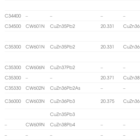
C34400
–
–
–
–
C34500
CW601N
CuZn35Pb2
20.331
CuZn36
C35300
CW601N
CuZn35Pb2
20.331
CuZn36
C35300
CW606N
CuZn37Pb2
–
–
C35300
–
–
20.371
CuZn38
C35330
CW602N
CuZn36Pb2As
–
–
C36000
CW603N
CuZn36Pb3
20.375
CuZn36
CuZn35Pb3
–
CW609N
CuZn38Pb4
–
–
–
–
–
–
–