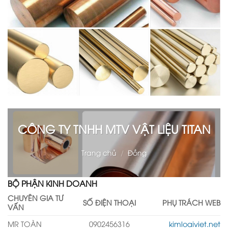
CÔNG TY TNHH MTV VẬT LIỆU TITAN
Trang chủ
/
Đồng
BỘ PHẬN KINH DOANH
CHUYÊN GIA TƯ
SỐ ĐIỆN THOẠI
PHỤ TRÁCH WEB
VẤN
MR TOÀN
0902456316
kimloaiviet.net