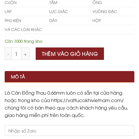
CUỘN
TẤM
ỐNG
LÁP
LỤC GIÁC
VUÔNG ĐẶC
PHỤ KIỆN
DÂY
HỘP
VÀ CÁC LOẠI KHÁC
Còn 1000 trong kho
Số lượng
THÊM VÀO GIỎ HÀNG
MÔ TẢ
Lá Căn Đồng Thau 0.66mm luôn có sẵn tại cửa hàng
hoặc trong kho của https://vattucokhivietnam.com/
chúng tôi có bán theo quy cách khách hàng yêu cầu,
giao hàng miễn phí trên toàn quốc.