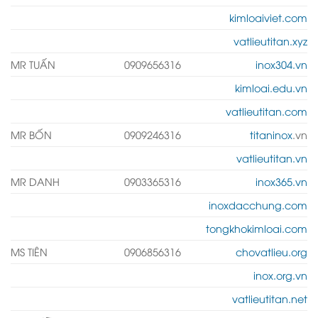
kimloaiviet.com
vatlieutitan.xyz
MR TUẤN
0909656316
inox304.vn
kimloai.edu.vn
vatlieutitan.com
MR BỐN
0909246316
titaninox
.vn
vatlieutitan.vn
MR DANH
0903365316
inox365.vn
inoxdacchung.com
tongkhokimloai.com
MS TIÊN
0906856316
chovatlieu.org
inox.org.vn
vatlieutitan.net