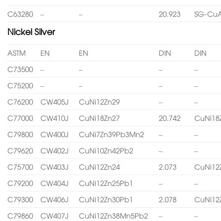
C63280
–
–
20.923
SG-CuA
Nickel Silver
ASTM
EN
EN
DIN
DIN
C73500
–
–
–
–
C75200
–
–
–
–
C76200
CW405J
CuNi12Zn29
–
–
C77000
CW410J
CuNi18Zn27
20.742
CuNi18
C79800
CW400J
CuNi7Zn39Pb3Mn2
–
–
C79620
CW402J
CuNi10Zn42Pb2
–
–
C75700
CW403J
CuNi12Zn24
2.073
CuNi12
C79200
CW404J
CuNi12Zn25Pb1
–
–
C79300
CW406J
CuNi12Zn30Pb1
2.078
CuNi12
C79860
CW407J
CuNi12Zn38Mn5Pb2
–
–