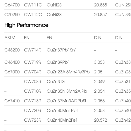
C64700
CW111C
CuNi2Si
20.855
CuNi2Si
C70250
CW112C
CuNi3Si
20.857
CuNi3Si
High Performance
ASTM
EN
EN
DIN
DIN
C48200
CW714R
CuZn37Pb1Sn1
–
–
C46400
CW719R
CuZn39Pb1
3.053
CuZn38
C67000
CW704R
CuZn23Al6Mn4Fe3Pb
2.05
CuZn23
–
CW708R
CuZn31Si
2.049
CuZn31
–
CW710R
CuZn35Ni3Mn2AlPb
2.054
CuZn35
C67410
CW713R
CuZn37Mn3Al2PbSi
2.055
CuZn40
–
CW720R
CuZn40Mn1Pb1
2.058
CuZn4
–
CW723R
CuZn40Mn2Fe1
20.572
CuZn4
–
–
–
–
–