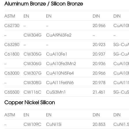
Aluminum Bronze / Silicon Bronze
ASTM
EN
EN
DIN
DIN
C62730
–
–
20.966
CuAl10
–
CW304G
CuAl9Ni3Fe2
–
–
C63280
–
–
20.923
SG-CuA
C61800
CW305G
CuAl10Fe1
20.937
SG-CuA
–
CW306G
CuAl10Fe3Mn2
20.936
CuAl10
C63000
CW307G
CuAl10Ni5Fe4
20.966
CuAl10
–
CW308G
CuAl11Fe6Ni6
20.978
CuAl11
C65500
CW116C
CuSi3Mn1
21.461
SG-CuS
Copper Nickel Silicon
ASTM
EN
EN
DIN
DIN
–
CW109C
CuNi1Si
20.853
CuNi1.5