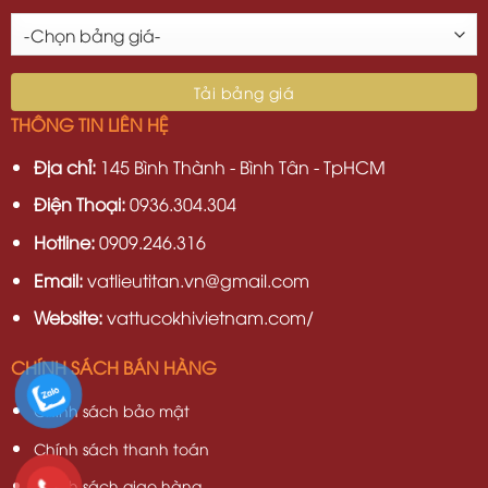
THÔNG TIN LIÊN HỆ
Địa chỉ:
145 Bình Thành - Bình Tân - TpHCM
Điện Thoại:
0936.304.304
Hotline:
0909.246.316
Email:
vatlieutitan.vn@gmail.com
Website:
vattucokhivietnam.com/
CHÍNH SÁCH BÁN HÀNG
Chính sách bảo mật
Chính sách thanh toán
Chính sách giao hàng