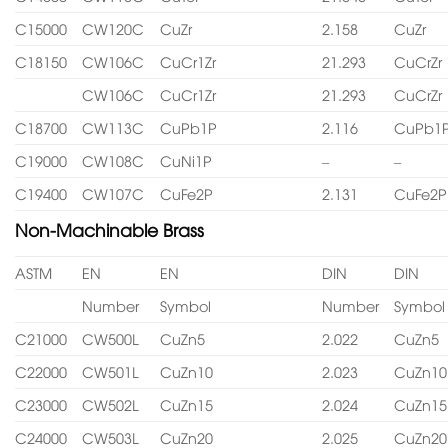
C15000
CW120C
CuZr
2.158
CuZr
C18150
CW106C
CuCr1Zr
21.293
CuCrZr
CW106C
CuCr1Zr
21.293
CuCrZr
C18700
CW113C
CuPb1P
2.116
CuPb1
C19000
CW108C
CuNi1P
–
–
C19400
CW107C
CuFe2P
2.131
CuFe2P
Non-Machinable Brass
ASTM
EN
EN
DIN
DIN
Number
Symbol
Number
Symbol
C21000
CW500L
CuZn5
2.022
CuZn5
C22000
CW501L
CuZn10
2.023
CuZn10
C23000
CW502L
CuZn15
2.024
CuZn15
C24000
CW503L
CuZn20
2.025
CuZn20