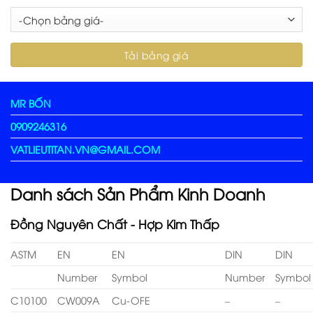
MR BỐN
0909246316
VATLIEUTITAN.VN@GMAIL.COM
Danh sách Sản Phẩm Kinh Doanh
Đồng Nguyên Chất - Hợp Kim Thấp
ASTM
EN
EN
DIN
DIN
Number
Symbol
Number
Symbol
C10100
CW009A
Cu-OFE
–
–