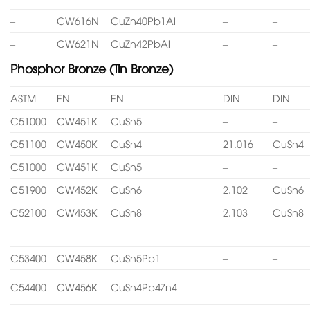
–
CW616N
CuZn40Pb1Al
–
–
–
CW621N
CuZn42PbAl
–
–
Phosphor Bronze (Tin Bronze)
ASTM
EN
EN
DIN
DIN
C51000
CW451K
CuSn5
–
–
C51100
CW450K
CuSn4
21.016
CuSn4
C51000
CW451K
CuSn5
–
–
C51900
CW452K
CuSn6
2.102
CuSn6
C52100
CW453K
CuSn8
2.103
CuSn8
C53400
CW458K
CuSn5Pb1
–
–
C54400
CW456K
CuSn4Pb4Zn4
–
–