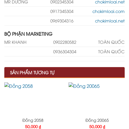
MR DƯỠNG
0902345304
chokimloai.net
0917345304
chokimloai.com
0969304316
chokimloai.net
BỘ PHẬN MARKETING
MR KHANH
0902280582
TOÀN QUỐC
0936304304
TOÀN QUỐC
SẢN PHẨM TƯƠNG TỰ
Đồng 2058
Đồng 20065
50,000
₫
50,000
₫