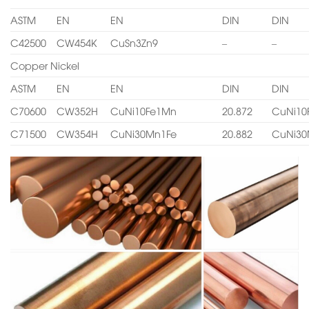
ASTM
EN
EN
DIN
DIN
C42500
CW454K
CuSn3Zn9
–
–
Copper Nickel
ASTM
EN
EN
DIN
DIN
C70600
CW352H
CuNi10Fe1Mn
20.872
CuNi10
C71500
CW354H
CuNi30Mn1Fe
20.882
CuNi30