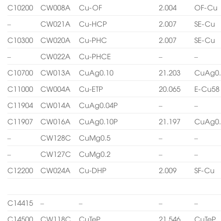
C10200
CW008A
Cu-OF
2.004
OF-Cu
–
CW021A
Cu-HCP
2.007
SE-Cu
C10300
CW020A
Cu-PHC
2.007
SE-Cu
–
CW022A
Cu-PHCE
–
–
C10700
CW013A
CuAg0.10
21.203
CuAg0.
C11000
CW004A
Cu-ETP
20.065
E-Cu58
C11904
CW014A
CuAg0.04P
–
–
C11907
CW016A
CuAg0.10P
21.197
CuAg0.
–
CW128C
CuMg0.5
–
–
–
CW127C
CuMg0.2
–
–
C12200
CW024A
Cu-DHP
2.009
SF-Cu
C14415
–
–
–
–
C14500
CW118C
CuTeP
21.546
CuTeP