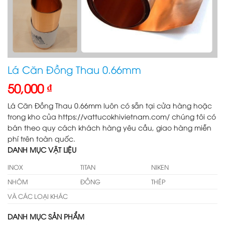
Lá Căn Đồng Thau 0.66mm
50,000
₫
Lá Căn Đồng Thau 0.66mm luôn có sẵn tại cửa hàng hoặc
trong kho của https://vattucokhivietnam.com/ chúng tôi có
bán theo quy cách khách hàng yêu cầu, giao hàng miễn
phí trên toàn quốc.
DANH MỤC VẬT LIỆU
INOX
TITAN
NIKEN
NHÔM
ĐỒNG
THÉP
VÀ CÁC LOẠI KHÁC
DANH MỤC SẢN PHẨM