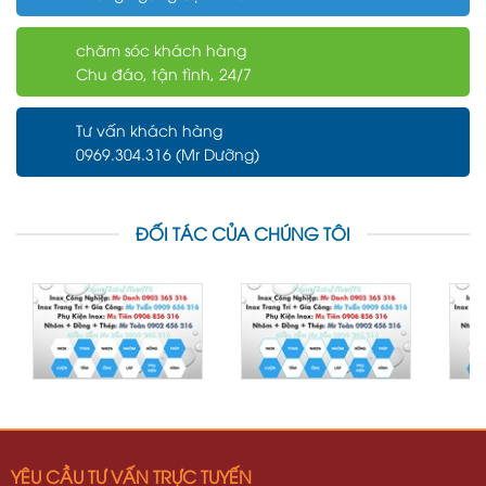
chăm sóc khách hàng
Chu đáo, tận tình, 24/7
Tư vấn khách hàng
0969.304.316 (Mr Dưỡng)
ĐỐI TÁC CỦA CHÚNG TÔI
YÊU CẦU TƯ VẤN TRỰC TUYẾN