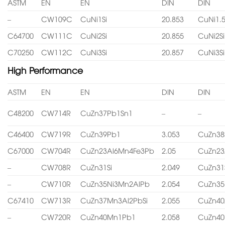
ASTM
EN
EN
DIN
DIN
–
CW109C
CuNi1Si
20.853
CuNi1.5
C64700
CW111C
CuNi2Si
20.855
CuNi2Si
C70250
CW112C
CuNi3Si
20.857
CuNi3Si
High Performance
ASTM
EN
EN
DIN
DIN
C48200
CW714R
CuZn37Pb1Sn1
–
–
C46400
CW719R
CuZn39Pb1
3.053
CuZn38
C67000
CW704R
CuZn23Al6Mn4Fe3Pb
2.05
CuZn23
–
CW708R
CuZn31Si
2.049
CuZn31
–
CW710R
CuZn35Ni3Mn2AlPb
2.054
CuZn35
C67410
CW713R
CuZn37Mn3Al2PbSi
2.055
CuZn40
–
CW720R
CuZn40Mn1Pb1
2.058
CuZn4