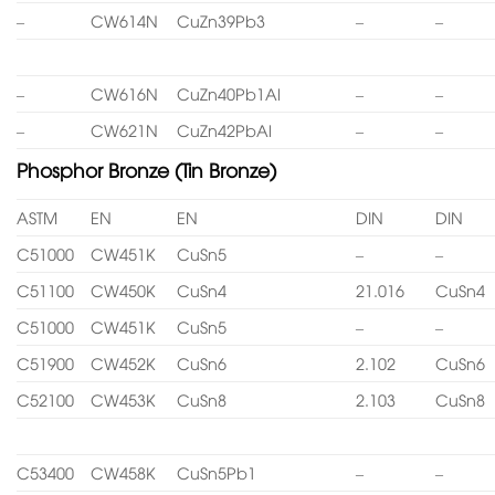
–
CW614N
CuZn39Pb3
–
–
–
CW616N
CuZn40Pb1Al
–
–
–
CW621N
CuZn42PbAl
–
–
Phosphor Bronze (Tin Bronze)
ASTM
EN
EN
DIN
DIN
C51000
CW451K
CuSn5
–
–
C51100
CW450K
CuSn4
21.016
CuSn4
C51000
CW451K
CuSn5
–
–
C51900
CW452K
CuSn6
2.102
CuSn6
C52100
CW453K
CuSn8
2.103
CuSn8
C53400
CW458K
CuSn5Pb1
–
–