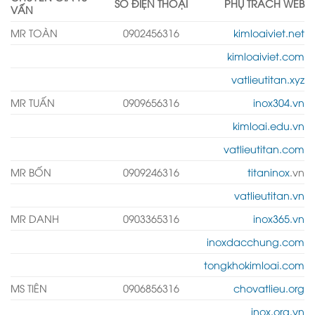
SỐ ĐIỆN THOẠI
PHỤ TRÁCH WEB
VẤN
MR TOÀN
0902456316
kimloaiviet.net
kimloaiviet.com
vatlieutitan.xyz
MR TUẤN
0909656316
inox304.vn
kimloai.edu.vn
vatlieutitan.com
MR BỐN
0909246316
titaninox
.vn
vatlieutitan.vn
MR DANH
0903365316
inox365.vn
inoxdacchung.com
tongkhokimloai.com
MS TIÊN
0906856316
chovatlieu.org
inox.org.vn