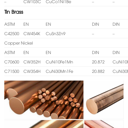
–
CW103C
CuCo1Ni1Be
–
–
Tin Brass
ASTM
EN
EN
DIN
DIN
C42500
CW454K
CuSn3Zn9
–
–
Copper Nickel
ASTM
EN
EN
DIN
DIN
C70600
CW352H
CuNi10Fe1Mn
20.872
CuNi10
C71500
CW354H
CuNi30Mn1Fe
20.882
CuNi30