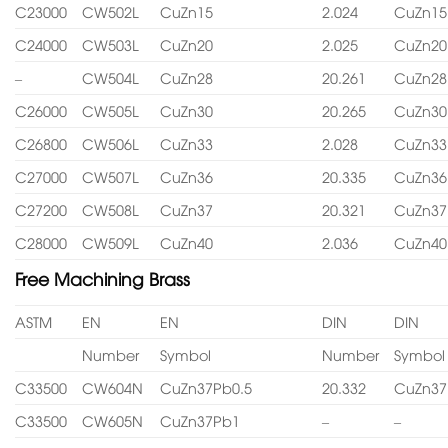
C23000
CW502L
CuZn15
2.024
CuZn15
C24000
CW503L
CuZn20
2.025
CuZn20
–
CW504L
CuZn28
20.261
CuZn28
C26000
CW505L
CuZn30
20.265
CuZn30
C26800
CW506L
CuZn33
2.028
CuZn33
C27000
CW507L
CuZn36
20.335
CuZn36
C27200
CW508L
CuZn37
20.321
CuZn37
C28000
CW509L
CuZn40
2.036
CuZn40
Free Machining Brass
ASTM
EN
EN
DIN
DIN
Number
Symbol
Number
Symbol
C33500
CW604N
CuZn37Pb0.5
20.332
CuZn37
C33500
CW605N
CuZn37Pb1
–
–