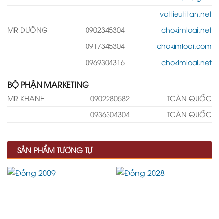
vatlieutitan.net
MR DƯỠNG
0902345304
chokimloai.net
0917345304
chokimloai.com
0969304316
chokimloai.net
BỘ PHẬN MARKETING
MR KHANH
0902280582
TOÀN QUỐC
0936304304
TOÀN QUỐC
SẢN PHẨM TƯƠNG TỰ