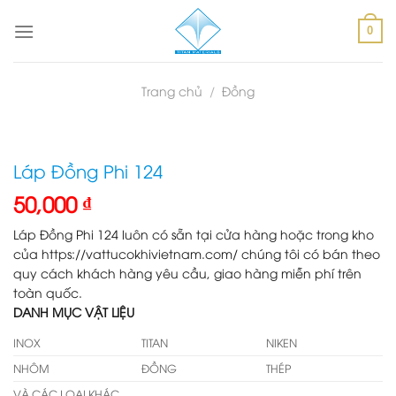
Skip
to
0
content
Trang chủ
/
Đồng
Láp Đồng Phi 124
50,000
₫
Láp Đồng Phi 124 luôn có sẵn tại cửa hàng hoặc trong kho
của https://vattucokhivietnam.com/ chúng tôi có bán theo
quy cách khách hàng yêu cầu, giao hàng miễn phí trên
toàn quốc.
DANH MỤC VẬT LIỆU
INOX
TITAN
NIKEN
NHÔM
ĐỒNG
THÉP
VÀ CÁC LOẠI KHÁC