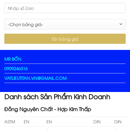
MR BỐN
0909246316
VATLIEUTITAN.VN@GMAIL.COM
Danh sách Sản Phẩm Kinh Doanh
Đồng Nguyên Chất - Hợp Kim Thấp
ASTM
EN
EN
DIN
DIN