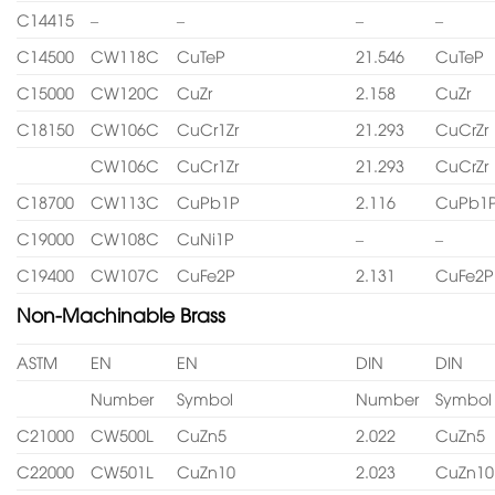
C14415
–
–
–
–
C14500
CW118C
CuTeP
21.546
CuTeP
C15000
CW120C
CuZr
2.158
CuZr
C18150
CW106C
CuCr1Zr
21.293
CuCrZr
CW106C
CuCr1Zr
21.293
CuCrZr
C18700
CW113C
CuPb1P
2.116
CuPb1
C19000
CW108C
CuNi1P
–
–
C19400
CW107C
CuFe2P
2.131
CuFe2P
Non-Machinable Brass
ASTM
EN
EN
DIN
DIN
Number
Symbol
Number
Symbol
C21000
CW500L
CuZn5
2.022
CuZn5
C22000
CW501L
CuZn10
2.023
CuZn10