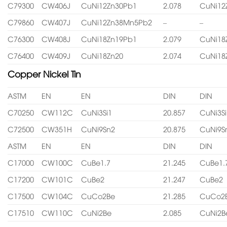
C79300
CW406J
CuNi12Zn30Pb1
2.078
CuNi12
C79860
CW407J
CuNi12Zn38Mn5Pb2
–
–
C76300
CW408J
CuNi18Zn19Pb1
2.079
CuNi18
C76400
CW409J
CuNi18Zn20
2.074
CuNi18
Copper Nickel Tin
ASTM
EN
EN
DIN
DIN
C70250
CW112C
CuNi3Si1
20.857
CuNi3Si
C72500
CW351H
CuNi9Sn2
20.875
CuNi9S
ASTM
EN
EN
DIN
DIN
C17000
CW100C
CuBe1.7
21.245
CuBe1.
C17200
CW101C
CuBe2
21.247
CuBe2
C17500
CW104C
CuCo2Be
21.285
CuCo2
C17510
CW110C
CuNi2Be
2.085
CuNi2B