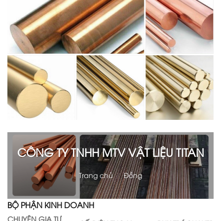
CÔNG TY TNHH MTV VẬT LIỆU TITAN
Trang chủ
/
Đồng
BỘ PHẬN KINH DOANH
CHUYÊN GIA TƯ