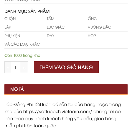
DANH MỤC SẢN PHẨM
CUỘN
TẤM
ỐNG
LÁP
LỤC GIÁC
VUÔNG ĐẶC
PHỤ KIỆN
DÂY
HỘP
VÀ CÁC LOẠI KHÁC
Còn 1000 trong kho
Số lượng
THÊM VÀO GIỎ HÀNG
MÔ TẢ
Láp Đồng Phi 124 luôn có sẵn tại cửa hàng hoặc trong
kho của https://vattucokhivietnam.com/ chúng tôi có
bán theo quy cách khách hàng yêu cầu, giao hàng
miễn phí trên toàn quốc.