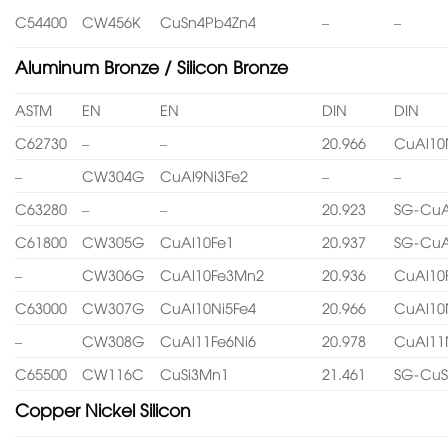
C54400
CW456K
CuSn4Pb4Zn4
–
–
Aluminum Bronze / Silicon Bronze
ASTM
EN
EN
DIN
DIN
C62730
–
–
20.966
CuAl10
–
CW304G
CuAl9Ni3Fe2
–
–
C63280
–
–
20.923
SG-CuA
C61800
CW305G
CuAl10Fe1
20.937
SG-CuA
–
CW306G
CuAl10Fe3Mn2
20.936
CuAl10
C63000
CW307G
CuAl10Ni5Fe4
20.966
CuAl10
–
CW308G
CuAl11Fe6Ni6
20.978
CuAl11
C65500
CW116C
CuSi3Mn1
21.461
SG-CuS
Copper Nickel Silicon