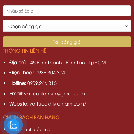
THÔNG TIN LIÊN HỆ
Địa chỉ:
145 Bình Thành - Bình Tân - TpHCM
Điện Thoại:
0936.304.304
Hotline:
0909.246.316
Email:
vatlieutitan.vn@gmail.com
Website:
vattucokhivietnam.com/
CHÍNH SÁCH BÁN HÀNG
Chính sách bảo mật