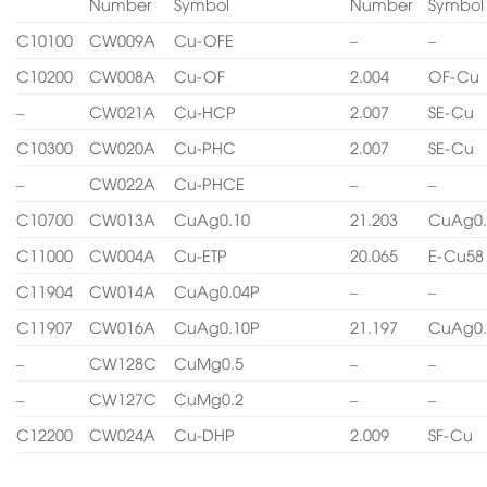
Number
Symbol
Number
Symbol
C10100
CW009A
Cu-OFE
–
–
C10200
CW008A
Cu-OF
2.004
OF-Cu
–
CW021A
Cu-HCP
2.007
SE-Cu
C10300
CW020A
Cu-PHC
2.007
SE-Cu
–
CW022A
Cu-PHCE
–
–
C10700
CW013A
CuAg0.10
21.203
CuAg0.
C11000
CW004A
Cu-ETP
20.065
E-Cu58
C11904
CW014A
CuAg0.04P
–
–
C11907
CW016A
CuAg0.10P
21.197
CuAg0.
–
CW128C
CuMg0.5
–
–
–
CW127C
CuMg0.2
–
–
C12200
CW024A
Cu-DHP
2.009
SF-Cu