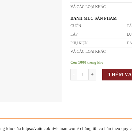
VÀ CÁC LOẠI KHÁC
DANH MỤC SẢN PHẨM
CUỘN
T
LÁP
LỤ
PHỤ KIỆN
D
VÀ CÁC LOẠI KHÁC
Còn 1000 trong kho
Số lượng
THÊM VÀ
ong kho của https://vattucokhivietnam.com/ chúng tôi có bán theo quy 