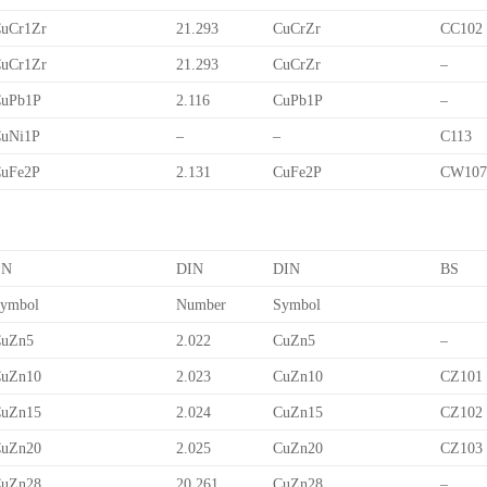
uCr1Zr
21.293
CuCrZr
CC102
uCr1Zr
21.293
CuCrZr
–
uPb1P
2.116
CuPb1P
–
uNi1P
–
–
C113
uFe2P
2.131
CuFe2P
CW10
EN
DIN
DIN
BS
ymbol
Number
Symbol
uZn5
2.022
CuZn5
–
uZn10
2.023
CuZn10
CZ101
uZn15
2.024
CuZn15
CZ102
uZn20
2.025
CuZn20
CZ103
uZn28
20.261
CuZn28
–