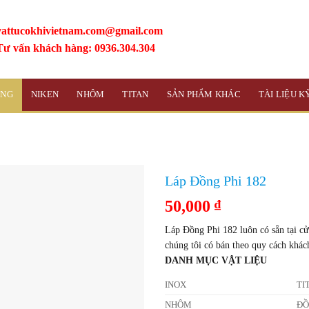
vattucokhivietnam.com@gmail.com
Tư vấn khách hàng: 0936.304.304
ỒNG
NIKEN
NHÔM
TITAN
SẢN PHẨM KHÁC
TÀI LIỆU 
Láp Đồng Phi 182
50,000
₫
Láp Đồng Phi 182 luôn có sẵn tại cử
chúng tôi có bán theo quy cách khác
DANH MỤC VẬT LIỆU
INOX
TI
NHÔM
Đ