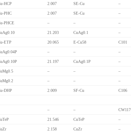
Cu-HCP
2.007
SE-Cu
–
Cu-PHC
2.007
SE-Cu
–
Cu-PHCE
–
–
–
uAg0.10
21.203
CuAg0.1
–
Cu-ETP
20.065
E-Cu58
C101
uAg0.04P
–
–
–
uAg0.10P
21.197
CuAg0.1P
–
uMg0.5
–
–
–
uMg0.2
–
–
–
Cu-DHP
2.009
SF-Cu
C106
–
–
CW117
uTeP
21.546
CuTeP
–
uZr
2.158
CuZr
–