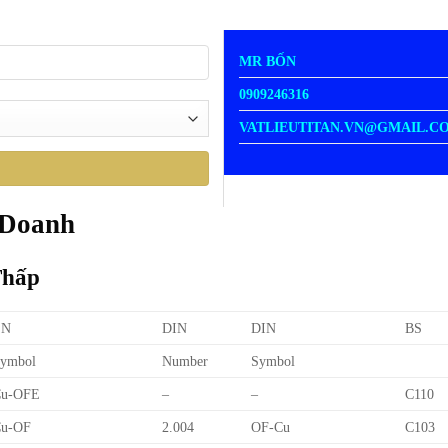
MR BỐN
0909246316
VATLIEUTITAN.VN@GMAIL.C
 Doanh
Thấp
EN
DIN
DIN
BS
ymbol
Number
Symbol
Cu-OFE
–
–
C110
u-OF
2.004
OF-Cu
C103