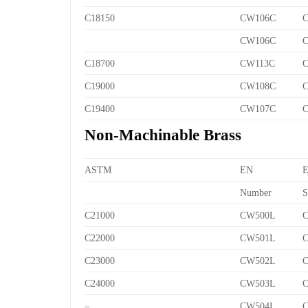
C18150
CW106C
C
CW106C
C
C18700
CW113C
C
C19000
CW108C
C
C19400
CW107C
C
Non-Machinable Brass
ASTM
EN
Number
S
C21000
CW500L
C
C22000
CW501L
C
C23000
CW502L
C
C24000
CW503L
C
–
CW504L
C