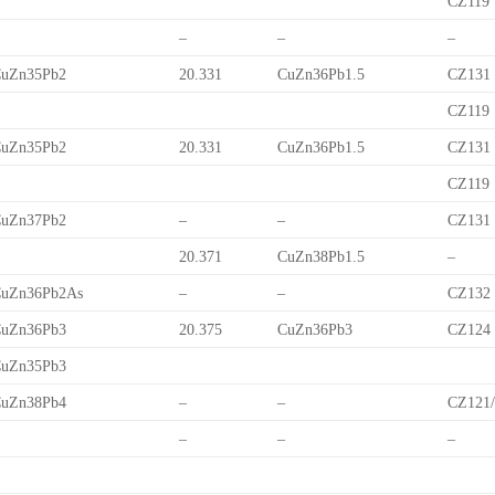
CZ119
–
–
–
uZn35Pb2
20.331
CuZn36Pb1.5
CZ131
CZ119
uZn35Pb2
20.331
CuZn36Pb1.5
CZ131
CZ119
uZn37Pb2
–
–
CZ131
20.371
CuZn38Pb1.5
–
uZn36Pb2As
–
–
CZ132
uZn36Pb3
20.375
CuZn36Pb3
CZ124
uZn35Pb3
uZn38Pb4
–
–
CZ121
–
–
–