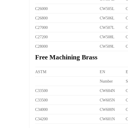
C26000
CW505L
C
C26800
CW506L
C
C27000
CW507L
C
C27200
CW508L
C
C28000
CW509L
C
Free Machining Brass
ASTM
EN
Number
S
C33500
CW604N
C
C33500
CW605N
C
C34000
CW600N
C
C34200
CW601N
C