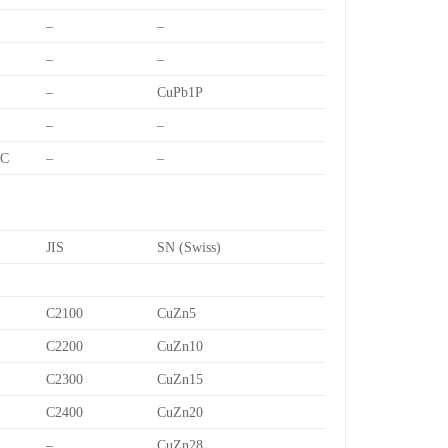
–
–
–
–
–
CuPb1P
–
–
7C
–
–
JIS
SN (Swiss)
C2100
CuZn5
C2200
CuZn10
C2300
CuZn15
C2400
CuZn20
–
CuZn28