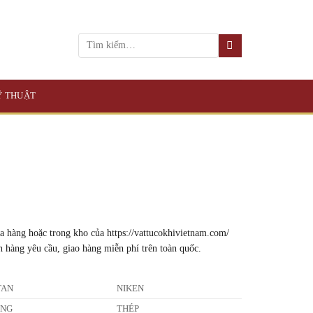
KỸ THUẬT
a hàng hoặc trong kho của https://vattucokhivietnam.com/
h hàng yêu cầu, giao hàng miễn phí trên toàn quốc.
TAN
NIKEN
ỒNG
THÉP