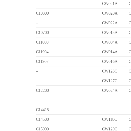
–
CW021A
C10300
CW020A
–
CW022A
C10700
CW013A
C
C11000
CW004A
C11904
CW014A
C
C11907
CW016A
C
–
CW128C
C
–
CW127C
C
C12200
CW024A
C14415
–
–
C14500
CW118C
C
C15000
CW120C
C