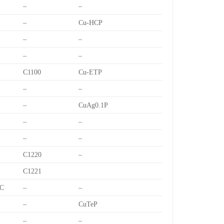
–
–
–
Cu-HCP
–
–
–
–
C1100
Cu-ETP
–
–
–
CuAg0.1P
–
–
–
–
C1220
–
C1221
C
–
–
–
CuTeP
–
–