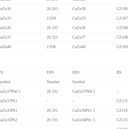
uZn30
20.265
CuZn30
CZ106
uZn33
2.028
CuZn33
CZ107
uZn36
20.335
CuZn36
CZ108
uZn37
20.321
CuZn37
CZ108
uZn40
2.036
CuZn40
CZ109
EN
DIN
DIN
BS
ymbol
Number
Symbol
uZn37Pb0.5
20.332
CuZn37Pb0.5
–
uZn37Pb1
–
–
CZ131
uZn35Pb1
20.331
CuZn36Pb1.5
CZ118
uZn35Pb2
20.331
CuZn36Pb1.5
CZ131