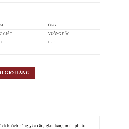
ẤM
ỐNG
C GIÁC
VUÔNG ĐẶC
ÂY
HỘP
O GIỎ HÀNG
cách khách hàng yêu cầu, giao hàng miễn phí trên