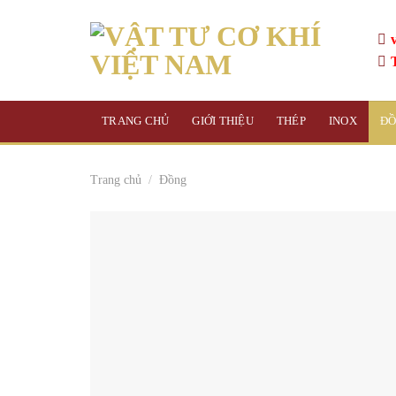
Skip
to
content
TRANG CHỦ
GIỚI THIỆU
THÉP
INOX
Đ
Trang chủ
/
Đồng