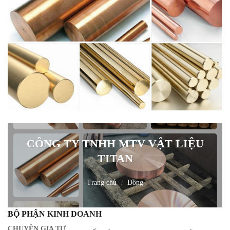
CÔNG TY TNHH MTV VẬT LIỆU
TITAN
Trang chủ
/
Đồng
BỘ PHẬN KINH DOANH
CHUYÊN GIA TƯ