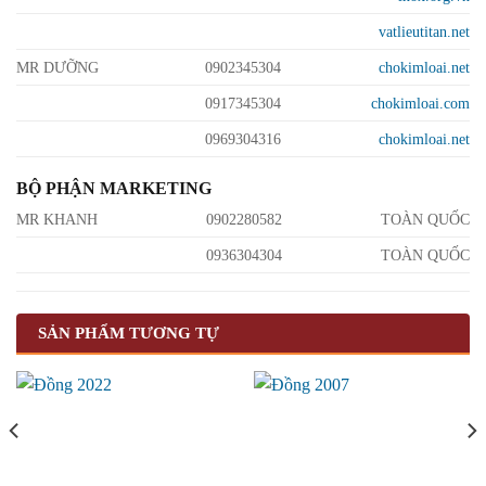
vatlieutitan.net
MR DƯỠNG
0902345304
chokimloai.net
0917345304
chokimloai.com
0969304316
chokimloai.net
BỘ PHẬN MARKETING
MR KHANH
0902280582
TOÀN QUỐC
0936304304
TOÀN QUỐC
SẢN PHẨM TƯƠNG TỰ