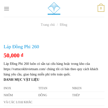
Skip
0
to
content
Trang chủ
/
Đồng
Láp Đồng Phi 260
50,000
₫
Láp Đồng Phi 260 luôn có sẵn tại cửa hàng hoặc trong kho của
https://vattucokhivietnam.com/ chúng tôi có bán theo quy cách khách
hàng yêu cầu, giao hàng miễn phí trên toàn quốc.
DANH MỤC VẬT LIỆU
INOX
TITAN
NIKEN
NHÔM
ĐỒNG
THÉP
VÀ CÁC LOẠI KHÁC