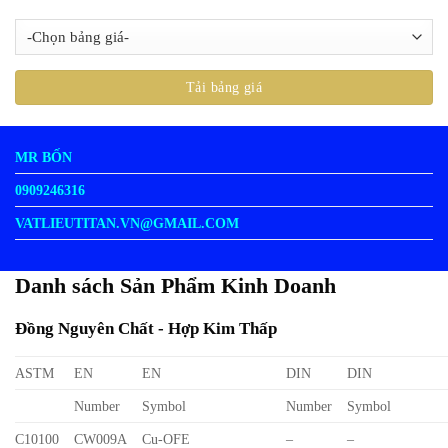
MR BỐN
0909246316
VATLIEUTITAN.VN@GMAIL.COM
Danh sách Sản Phẩm Kinh Doanh
Đồng Nguyên Chất - Hợp Kim Thấp
ASTM
EN
EN
DIN
DIN
Number
Symbol
Number
Symbol
C10100
CW009A
Cu-OFE
–
–