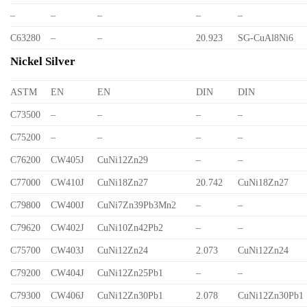
–
–
–
–
–
C63280
–
–
20.923
SG-CuAl8Ni6
Nickel Silver
ASTM
EN
EN
DIN
DIN
C73500
–
–
–
–
C75200
–
–
–
–
C76200
CW405J
CuNi12Zn29
–
–
C77000
CW410J
CuNi18Zn27
20.742
CuNi18Zn27
C79800
CW400J
CuNi7Zn39Pb3Mn2
–
–
C79620
CW402J
CuNi10Zn42Pb2
–
–
C75700
CW403J
CuNi12Zn24
2.073
CuNi12Zn24
C79200
CW404J
CuNi12Zn25Pb1
–
–
C79300
CW406J
CuNi12Zn30Pb1
2.078
CuNi12Zn30Pb1