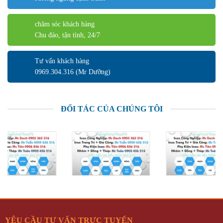
chăm sóc khách hàng
Chu đáo, tận tình, 24/7
Tư vấn khách hàng
0969.304.316 (Mr Dưỡng)
ĐỐI TÁC CỦA CHÚNG TÔI
YÊU CẦU TƯ VẤN TRỰC TUYẾN