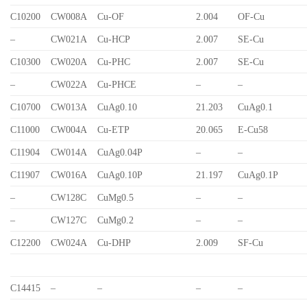
C10200
CW008A
Cu-OF
2.004
OF-Cu
–
CW021A
Cu-HCP
2.007
SE-Cu
C10300
CW020A
Cu-PHC
2.007
SE-Cu
–
CW022A
Cu-PHCE
–
–
C10700
CW013A
CuAg0.10
21.203
CuAg0.1
C11000
CW004A
Cu-ETP
20.065
E-Cu58
C11904
CW014A
CuAg0.04P
–
–
C11907
CW016A
CuAg0.10P
21.197
CuAg0.1P
–
CW128C
CuMg0.5
–
–
–
CW127C
CuMg0.2
–
–
C12200
CW024A
Cu-DHP
2.009
SF-Cu
C14415
–
–
–
–