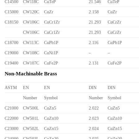
C14500
CW118C
CuTeP
21.546
CuTeP
C15000
CW120C
CuZr
2.158
CuZr
C18150
CW106C
CuCr1Zr
21.293
CuCrZr
CW106C
CuCr1Zr
21.293
CuCrZr
C18700
CW113C
CuPb1P
2.116
CuPb1P
C19000
CW108C
CuNi1P
–
–
C19400
CW107C
CuFe2P
2.131
CuFe2P
Non-Machinable Brass
ASTM
EN
EN
DIN
DIN
Number
Symbol
Number
Symbol
C21000
CW500L
CuZn5
2.022
CuZn5
C22000
CW501L
CuZn10
2.023
CuZn10
C23000
CW502L
CuZn15
2.024
CuZn15
C24000
CW503L
CuZn20
2.025
CuZn20