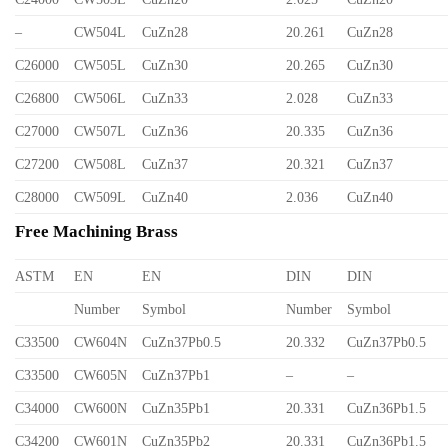
–
CW504L
CuZn28
20.261
CuZn28
C26000
CW505L
CuZn30
20.265
CuZn30
C26800
CW506L
CuZn33
2.028
CuZn33
C27000
CW507L
CuZn36
20.335
CuZn36
C27200
CW508L
CuZn37
20.321
CuZn37
C28000
CW509L
CuZn40
2.036
CuZn40
Free Machining Brass
ASTM
EN
EN
DIN
DIN
Number
Symbol
Number
Symbol
C33500
CW604N
CuZn37Pb0.5
20.332
CuZn37Pb0.5
C33500
CW605N
CuZn37Pb1
–
–
C34000
CW600N
CuZn35Pb1
20.331
CuZn36Pb1.5
C34200
CW601N
CuZn35Pb2
20.331
CuZn36Pb1.5