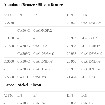
Aluminum Bronze / Silicon Bronze
ASTM
EN
EN
DIN
DIN
C62730
–
–
20.966
CuAl10Ni5Fe4
–
CW304G
CuAl9Ni3Fe2
–
–
C63280
–
–
20.923
SG-CuAl8Ni6
C61800
CW305G
CuAl10Fe1
20.937
SG-CuAl10Fe
–
CW306G
CuAl10Fe3Mn2
20.936
CuAl10Fe3Mn2
C63000
CW307G
CuAl10Ni5Fe4
20.966
CuAl10Ni5Fe4
–
CW308G
CuAl11Fe6Ni6
20.978
CuAl11Ni6Fe6
C65500
CW116C
CuSi3Mn1
21.461
SG-CuSi3
Copper Nickel Silicon
ASTM
EN
EN
DIN
DIN
–
CW109C
CuNi1Si
20.853
CuNi1.5Si