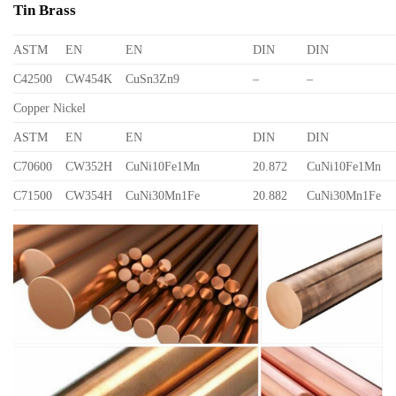
Tin Brass
ASTM
EN
EN
DIN
DIN
C42500
CW454K
CuSn3Zn9
–
–
Copper Nickel
ASTM
EN
EN
DIN
DIN
C70600
CW352H
CuNi10Fe1Mn
20.872
CuNi10Fe1Mn
C71500
CW354H
CuNi30Mn1Fe
20.882
CuNi30Mn1Fe