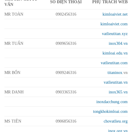
SỐ ĐIỆN THOẠI
PHỤ TRÁCH WEB
VẤN
MR TOÀN
0902456316
kimloaiviet.net
kimloaiviet.com
vatlieutitan.xyz
MR TUẤN
0909656316
inox304.vn
kimloai.edu.vn
vatlieutitan.com
MR BỐN
0909246316
titaninox
.vn
vatlieutitan.vn
MR DANH
0903365316
inox365.vn
inoxdacchung.com
tongkhokimloai.com
MS TIÊN
0906856316
chovatlieu.org
inox.org.vn