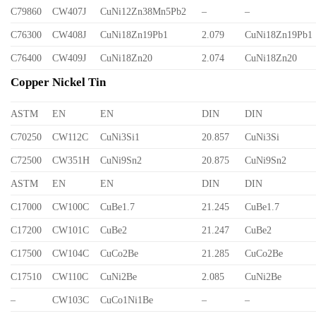
C79860
CW407J
CuNi12Zn38Mn5Pb2
–
–
C76300
CW408J
CuNi18Zn19Pb1
2.079
CuNi18Zn19Pb1
C76400
CW409J
CuNi18Zn20
2.074
CuNi18Zn20
Copper Nickel Tin
ASTM
EN
EN
DIN
DIN
C70250
CW112C
CuNi3Si1
20.857
CuNi3Si
C72500
CW351H
CuNi9Sn2
20.875
CuNi9Sn2
ASTM
EN
EN
DIN
DIN
C17000
CW100C
CuBe1.7
21.245
CuBe1.7
C17200
CW101C
CuBe2
21.247
CuBe2
C17500
CW104C
CuCo2Be
21.285
CuCo2Be
C17510
CW110C
CuNi2Be
2.085
CuNi2Be
–
CW103C
CuCo1Ni1Be
–
–