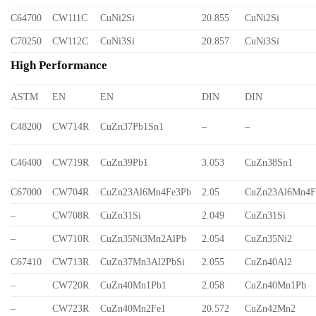
C64700
CW111C
CuNi2Si
20.855
CuNi2Si
C70250
CW112C
CuNi3Si
20.857
CuNi3Si
High Performance
ASTM
EN
EN
DIN
DIN
C48200
CW714R
CuZn37Pb1Sn1
–
–
C46400
CW719R
CuZn39Pb1
3.053
CuZn38Sn1
C67000
CW704R
CuZn23Al6Mn4Fe3Pb
2.05
CuZn23Al6Mn4F
–
CW708R
CuZn31Si
2.049
CuZn31Si
–
CW710R
CuZn35Ni3Mn2AlPb
2.054
CuZn35Ni2
C67410
CW713R
CuZn37Mn3Al2PbSi
2.055
CuZn40Al2
–
CW720R
CuZn40Mn1Pb1
2.058
CuZn40Mn1Pb
–
CW723R
CuZn40Mn2Fe1
20.572
CuZn42Mn2