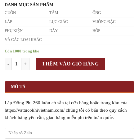
DANH MỤC SẢN PHẨM
CUỘN
TẤM
ỐNG
LÁP
LỤC GIÁC
VUÔNG ĐẶC
PHỤ KIỆN
DÂY
HỘP
VÀ CÁC LOẠI KHÁC
Còn 1000 trong kho
Số lượng
THÊM VÀO GIỎ HÀNG
MÔ TẢ
Láp Đồng Phi 260 luôn có sẵn tại cửa hàng hoặc trong kho của
https://vattucokhivietnam.com/ chúng tôi có bán theo quy cách
khách hàng yêu cầu, giao hàng miễn phí trên toàn quốc.