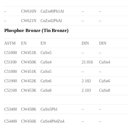
–
CW616N
CuZn40Pb1Al
–
–
–
CW621N
CuZn42PbAl
–
–
Phosphor Bronze (Tin Bronze)
ASTM
EN
EN
DIN
DIN
C51000
CW451K
CuSn5
–
–
C51100
CW450K
CuSn4
21.016
CuSn4
C51000
CW451K
CuSn5
–
–
C51900
CW452K
CuSn6
2.102
CuSn6
C52100
CW453K
CuSn8
2.103
CuSn8
C53400
CW458K
CuSn5Pb1
–
–
C54400
CW456K
CuSn4Pb4Zn4
–
–