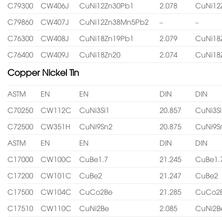
C79300
CW406J
CuNi12Zn30Pb1
2.078
CuNi12
C79860
CW407J
CuNi12Zn38Mn5Pb2
–
–
C76300
CW408J
CuNi18Zn19Pb1
2.079
CuNi18
C76400
CW409J
CuNi18Zn20
2.074
CuNi18
Copper Nickel Tin
ASTM
EN
EN
DIN
DIN
C70250
CW112C
CuNi3Si1
20.857
CuNi3Si
C72500
CW351H
CuNi9Sn2
20.875
CuNi9S
ASTM
EN
EN
DIN
DIN
C17000
CW100C
CuBe1.7
21.245
CuBe1.
C17200
CW101C
CuBe2
21.247
CuBe2
C17500
CW104C
CuCo2Be
21.285
CuCo2
C17510
CW110C
CuNi2Be
2.085
CuNi2B