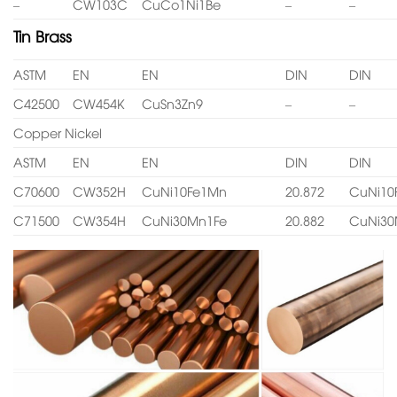
–
CW103C
CuCo1Ni1Be
–
–
Tin Brass
ASTM
EN
EN
DIN
DIN
C42500
CW454K
CuSn3Zn9
–
–
Copper Nickel
ASTM
EN
EN
DIN
DIN
C70600
CW352H
CuNi10Fe1Mn
20.872
CuNi10
C71500
CW354H
CuNi30Mn1Fe
20.882
CuNi30