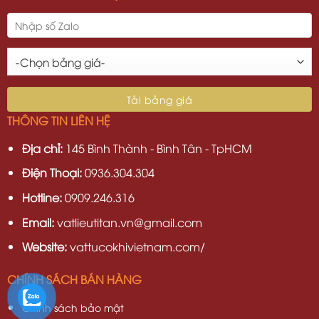
THÔNG TIN LIÊN HỆ
Địa chỉ:
145 Bình Thành - Bình Tân - TpHCM
Điện Thoại:
0936.304.304
Hotline:
0909.246.316
Email:
vatlieutitan.vn@gmail.com
Website:
vattucokhivietnam.com/
CHÍNH SÁCH BÁN HÀNG
Chính sách bảo mật