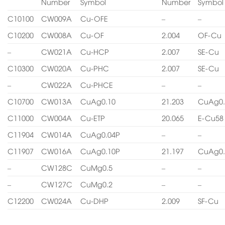
Number
Symbol
Number
Symbol
C10100
CW009A
Cu-OFE
–
–
C10200
CW008A
Cu-OF
2.004
OF-Cu
–
CW021A
Cu-HCP
2.007
SE-Cu
C10300
CW020A
Cu-PHC
2.007
SE-Cu
–
CW022A
Cu-PHCE
–
–
C10700
CW013A
CuAg0.10
21.203
CuAg0.
C11000
CW004A
Cu-ETP
20.065
E-Cu58
C11904
CW014A
CuAg0.04P
–
–
C11907
CW016A
CuAg0.10P
21.197
CuAg0.
–
CW128C
CuMg0.5
–
–
–
CW127C
CuMg0.2
–
–
C12200
CW024A
Cu-DHP
2.009
SF-Cu