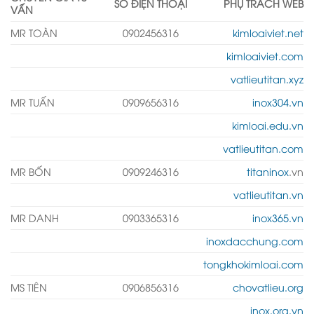
SỐ ĐIỆN THOẠI
PHỤ TRÁCH WEB
VẤN
MR TOÀN
0902456316
kimloaiviet.net
kimloaiviet.com
vatlieutitan.xyz
MR TUẤN
0909656316
inox304.vn
kimloai.edu.vn
vatlieutitan.com
MR BỐN
0909246316
titaninox
.vn
vatlieutitan.vn
MR DANH
0903365316
inox365.vn
inoxdacchung.com
tongkhokimloai.com
MS TIÊN
0906856316
chovatlieu.org
inox.org.vn