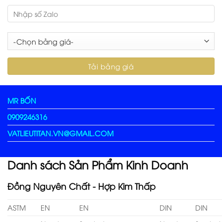
MR BỐN
0909246316
VATLIEUTITAN.VN@GMAIL.COM
Danh sách Sản Phẩm Kinh Doanh
Đồng Nguyên Chất - Hợp Kim Thấp
ASTM
EN
EN
DIN
DIN