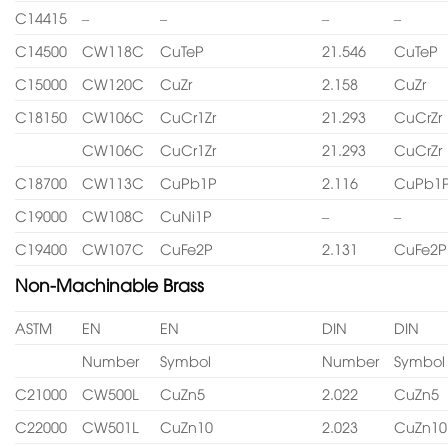
C14415
–
–
–
–
C14500
CW118C
CuTeP
21.546
CuTeP
C15000
CW120C
CuZr
2.158
CuZr
C18150
CW106C
CuCr1Zr
21.293
CuCrZr
CW106C
CuCr1Zr
21.293
CuCrZr
C18700
CW113C
CuPb1P
2.116
CuPb1
C19000
CW108C
CuNi1P
–
–
C19400
CW107C
CuFe2P
2.131
CuFe2P
Non-Machinable Brass
ASTM
EN
EN
DIN
DIN
Number
Symbol
Number
Symbol
C21000
CW500L
CuZn5
2.022
CuZn5
C22000
CW501L
CuZn10
2.023
CuZn10