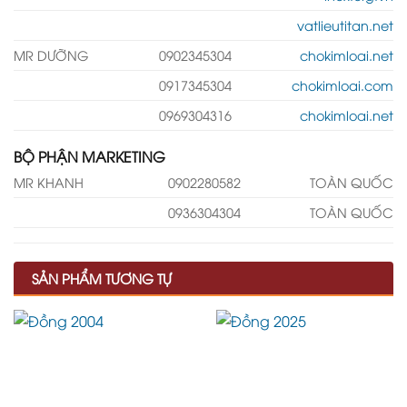
vatlieutitan.net
MR DƯỠNG
0902345304
chokimloai.net
0917345304
chokimloai.com
0969304316
chokimloai.net
BỘ PHẬN MARKETING
MR KHANH
0902280582
TOÀN QUỐC
0936304304
TOÀN QUỐC
SẢN PHẨM TƯƠNG TỰ