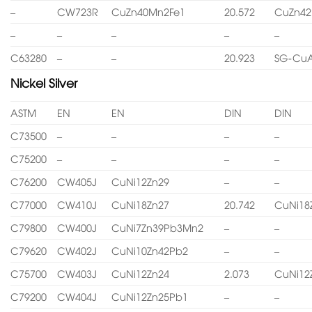
–
CW723R
CuZn40Mn2Fe1
20.572
CuZn4
–
–
–
–
–
C63280
–
–
20.923
SG-CuA
Nickel Silver
ASTM
EN
EN
DIN
DIN
C73500
–
–
–
–
C75200
–
–
–
–
C76200
CW405J
CuNi12Zn29
–
–
C77000
CW410J
CuNi18Zn27
20.742
CuNi18
C79800
CW400J
CuNi7Zn39Pb3Mn2
–
–
C79620
CW402J
CuNi10Zn42Pb2
–
–
C75700
CW403J
CuNi12Zn24
2.073
CuNi12
C79200
CW404J
CuNi12Zn25Pb1
–
–