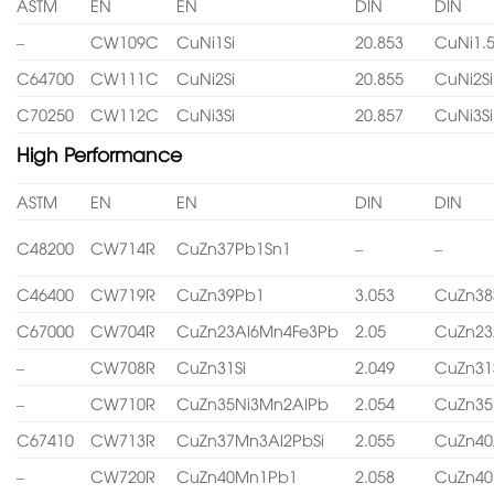
ASTM
EN
EN
DIN
DIN
–
CW109C
CuNi1Si
20.853
CuNi1.5
C64700
CW111C
CuNi2Si
20.855
CuNi2Si
C70250
CW112C
CuNi3Si
20.857
CuNi3Si
High Performance
ASTM
EN
EN
DIN
DIN
C48200
CW714R
CuZn37Pb1Sn1
–
–
C46400
CW719R
CuZn39Pb1
3.053
CuZn38
C67000
CW704R
CuZn23Al6Mn4Fe3Pb
2.05
CuZn23
–
CW708R
CuZn31Si
2.049
CuZn31
–
CW710R
CuZn35Ni3Mn2AlPb
2.054
CuZn35
C67410
CW713R
CuZn37Mn3Al2PbSi
2.055
CuZn40
–
CW720R
CuZn40Mn1Pb1
2.058
CuZn4