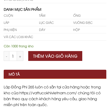
DANH MỤC SẢN PHẨM
CUỘN
TẤM
ỐNG
LÁP
LỤC GIÁC
VUÔNG ĐẶC
PHỤ KIỆN
DÂY
HỘP
VÀ CÁC LOẠI KHÁC
Còn 1000 trong kho
Số lượng
THÊM VÀO GIỎ HÀNG
MÔ TẢ
Láp Đồng Phi 265 luôn có sẵn tại cửa hàng hoặc trong
kho của https://vattucokhivietnam.com/ chúng tôi có
bán theo quy cách khách hàng yêu cầu, giao hàng
miễn phí trên toàn quốc.