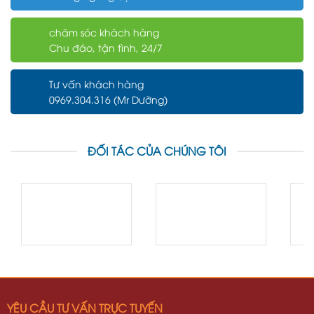
chăm sóc khách hàng
Chu đáo, tận tình, 24/7
Tư vấn khách hàng
0969.304.316 (Mr Dưỡng)
ĐỐI TÁC CỦA CHÚNG TÔI
YÊU CẦU TƯ VẤN TRỰC TUYẾN