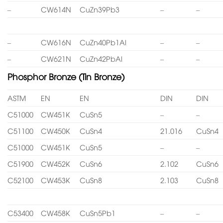
–
CW614N
CuZn39Pb3
–
–
–
CW616N
CuZn40Pb1Al
–
–
–
CW621N
CuZn42PbAl
–
–
Phosphor Bronze (Tin Bronze)
ASTM
EN
EN
DIN
DIN
C51000
CW451K
CuSn5
–
–
C51100
CW450K
CuSn4
21.016
CuSn4
C51000
CW451K
CuSn5
–
–
C51900
CW452K
CuSn6
2.102
CuSn6
C52100
CW453K
CuSn8
2.103
CuSn8
C53400
CW458K
CuSn5Pb1
–
–