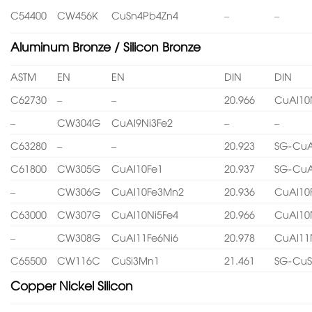
C54400
CW456K
CuSn4Pb4Zn4
–
–
Aluminum Bronze / Silicon Bronze
ASTM
EN
EN
DIN
DIN
C62730
–
–
20.966
CuAl10
–
CW304G
CuAl9Ni3Fe2
–
–
C63280
–
–
20.923
SG-CuA
C61800
CW305G
CuAl10Fe1
20.937
SG-CuA
–
CW306G
CuAl10Fe3Mn2
20.936
CuAl10
C63000
CW307G
CuAl10Ni5Fe4
20.966
CuAl10
–
CW308G
CuAl11Fe6Ni6
20.978
CuAl11
C65500
CW116C
CuSi3Mn1
21.461
SG-CuS
Copper Nickel Silicon