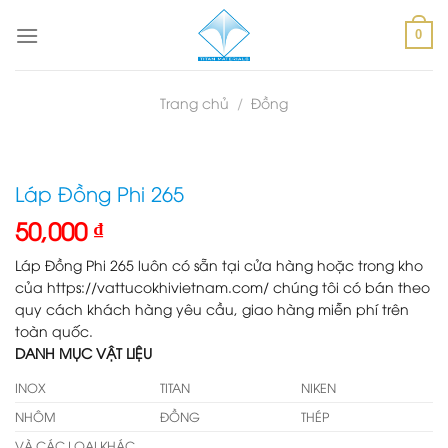
Skip
to
0
content
Trang chủ
/
Đồng
Láp Đồng Phi 265
50,000
₫
Láp Đồng Phi 265 luôn có sẵn tại cửa hàng hoặc trong kho
của https://vattucokhivietnam.com/ chúng tôi có bán theo
quy cách khách hàng yêu cầu, giao hàng miễn phí trên
toàn quốc.
DANH MỤC VẬT LIỆU
INOX
TITAN
NIKEN
NHÔM
ĐỒNG
THÉP
VÀ CÁC LOẠI KHÁC