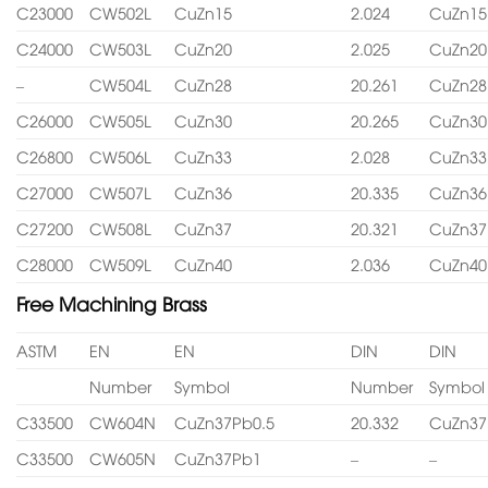
C23000
CW502L
CuZn15
2.024
CuZn15
C24000
CW503L
CuZn20
2.025
CuZn20
–
CW504L
CuZn28
20.261
CuZn28
C26000
CW505L
CuZn30
20.265
CuZn30
C26800
CW506L
CuZn33
2.028
CuZn33
C27000
CW507L
CuZn36
20.335
CuZn36
C27200
CW508L
CuZn37
20.321
CuZn37
C28000
CW509L
CuZn40
2.036
CuZn40
Free Machining Brass
ASTM
EN
EN
DIN
DIN
Number
Symbol
Number
Symbol
C33500
CW604N
CuZn37Pb0.5
20.332
CuZn37
C33500
CW605N
CuZn37Pb1
–
–