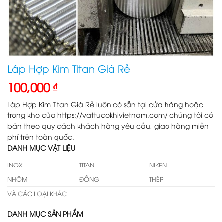
Láp Hợp Kim Titan Giá Rẻ
100,000
₫
Láp Hợp Kim Titan Giá Rẻ luôn có sẵn tại cửa hàng hoặc
trong kho của https://vattucokhivietnam.com/ chúng tôi có
bán theo quy cách khách hàng yêu cầu, giao hàng miễn
phí trên toàn quốc.
DANH MỤC VẬT LIỆU
INOX
TITAN
NIKEN
NHÔM
ĐỒNG
THÉP
VÀ CÁC LOẠI KHÁC
DANH MỤC SẢN PHẨM