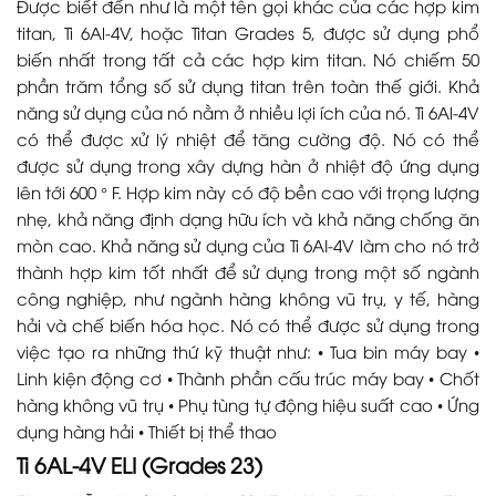
Được biết đến như là một tên gọi khác của các hợp kim
titan, Ti 6Al-4V, hoặc Titan Grades 5, được sử dụng phổ
biến nhất trong tất cả các hợp kim titan. Nó chiếm 50
phần trăm tổng số sử dụng titan trên toàn thế giới. Khả
năng sử dụng của nó nằm ở nhiều lợi ích của nó. Ti 6Al-4V
có thể được xử lý nhiệt để tăng cường độ. Nó có thể
được sử dụng trong xây dựng hàn ở nhiệt độ ứng dụng
lên tới 600 ° F. Hợp kim này có độ bền cao với trọng lượng
nhẹ, khả năng định dạng hữu ích và khả năng chống ăn
mòn cao. Khả năng sử dụng của Ti 6AI-4V làm cho nó trở
thành hợp kim tốt nhất để sử dụng trong một số ngành
công nghiệp, như ngành hàng không vũ trụ, y tế, hàng
hải và chế biến hóa học. Nó có thể được sử dụng trong
việc tạo ra những thứ kỹ thuật như: • Tua bin máy bay •
Linh kiện động cơ • Thành phần cấu trúc máy bay • Chốt
hàng không vũ trụ • Phụ tùng tự động hiệu suất cao • Ứng
dụng hàng hải • Thiết bị thể thao
Ti 6AL-4V ELI (Grades 23)