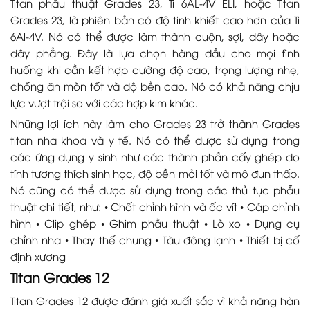
Titan phẫu thuật Grades 23, Ti 6AL-4V ELI, hoặc Titan
Grades 23, là phiên bản có độ tinh khiết cao hơn của Ti
6Al-4V. Nó có thể được làm thành cuộn, sợi, dây hoặc
dây phẳng. Đây là lựa chọn hàng đầu cho mọi tình
huống khi cần kết hợp cường độ cao, trọng lượng nhẹ,
chống ăn mòn tốt và độ bền cao. Nó có khả năng chịu
lực vượt trội so với các hợp kim khác.
Những lợi ích này làm cho Grades 23 trở thành Grades
titan nha khoa và y tế. Nó có thể được sử dụng trong
các ứng dụng y sinh như các thành phần cấy ghép do
tính tương thích sinh học, độ bền mỏi tốt và mô đun thấp.
Nó cũng có thể được sử dụng trong các thủ tục phẫu
thuật chi tiết, như: • Chốt chỉnh hình và ốc vít • Cáp chỉnh
hình • Clip ghép • Ghim phẫu thuật • Lò xo • Dụng cụ
chỉnh nha • Thay thế chung • Tàu đông lạnh • Thiết bị cố
định xương
Titan Grades 12
Titan Grades 12 được đánh giá xuất sắc vì khả năng hàn