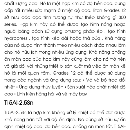
chất lượng cao. Nó là một hợp kim có độ bền cao, cung
cấp rất nhiều sức mạnh ở nhiệt độ cao. Titan Grades 12
sở hữu các đặc tính tương tự như thép không gỉ 300
series. Hợp kim này có thể được tạo hình nóng hoặc
nguội bằng cách sử dụng phương pháp ép , tạo hình
hydropress , tạo hình kéo dài hoặc thả búa . Khả năng
của nó được hình thành theo nhiều cách khác nhau làm
cho nó hữu ích trong nhiều ứng dụng. Khả năng chống
ăn mòn cao của hợp kim này cũng làm cho nó trở nên
vô giá đối với những thiết bị sản xuất mà việc ăn mòn kẽ
hở là mối quan tâm. Grades 12 có thể được sử dụng
trong các ngành và ứng dụng sau: • Vỏ và bộ trao đổi
nhiệt • Ứng dụng thủy luyện • Sản xuất hóa chất nhiệt độ
cao • Linh kiện hàng hải và vé máy bay
Ti 5Al-2.5Sn
Ti 5Al-2.5Sn là hợp kim không xử lý nhiệt có thể đạt được
khả năng hàn tốt với độ ổn định. Nó cũng sở hữu sự ổn
định nhiệt độ cao, độ bền cao, chống ăn mòn tốt. Ti 5Al-