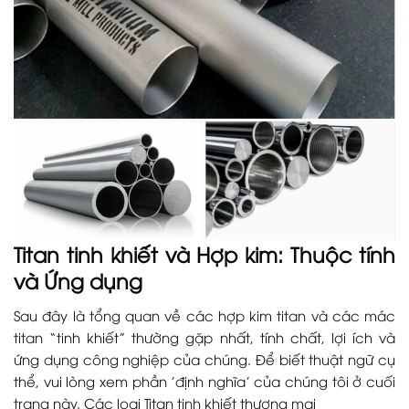
Titan tinh khiết và Hợp kim: Thuộc tính
và Ứng dụng
Sau đây là tổng quan về các hợp kim titan và các mác
titan “tinh khiết” thường gặp nhất, tính chất, lợi ích và
ứng dụng công nghiệp của chúng. Để biết thuật ngữ cụ
thể, vui lòng xem phần 'định nghĩa' của chúng tôi ở cuối
trang này. Các loại Titan tinh khiết thương mại