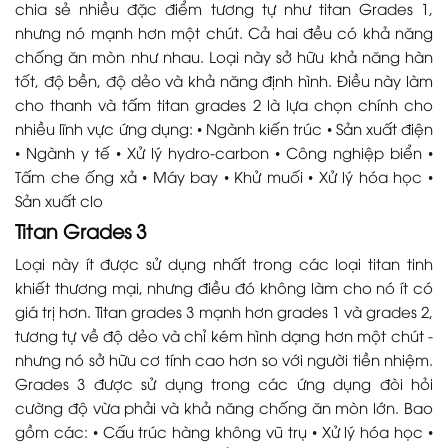
chia sẻ nhiều đặc điểm tương tự như titan Grades 1,
nhưng nó mạnh hơn một chút. Cả hai đều có khả năng
chống ăn mòn như nhau. Loại này sở hữu khả năng hàn
tốt, độ bền, độ dẻo và khả năng định hình. Điều này làm
cho thanh và tấm titan grades 2 là lựa chọn chính cho
nhiều lĩnh vực ứng dụng: • Ngành kiến trúc • Sản xuất điện
• Ngành y tế • Xử lý hydro-carbon • Công nghiệp biển •
Tấm che ống xả • Máy bay • Khử muối • Xử lý hóa học •
Sản xuất clo
Titan Grades 3
Loại này ít được sử dụng nhất trong các loại titan tinh
khiết thương mại, nhưng điều đó không làm cho nó ít có
giá trị hơn. Titan grades 3 mạnh hơn grades 1 và grades 2,
tương tự về độ dẻo và chỉ kém hình dạng hơn một chút -
nhưng nó sở hữu cơ tính cao hơn so với người tiền nhiệm.
Grades 3 được sử dụng trong các ứng dụng đòi hỏi
cường độ vừa phải và khả năng chống ăn mòn lớn. Bao
gồm các: • Cấu trúc hàng không vũ trụ • Xử lý hóa học •