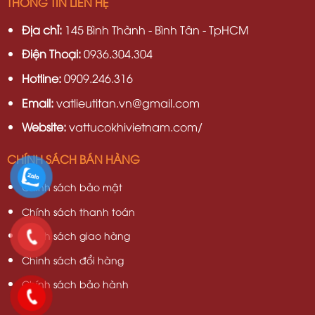
THÔNG TIN LIÊN HỆ
Địa chỉ:
145 Bình Thành - Bình Tân - TpHCM
Điện Thoại:
0936.304.304
Hotline:
0909.246.316
Email:
vatlieutitan.vn@gmail.com
Website:
vattucokhivietnam.com/
CHÍNH SÁCH BÁN HÀNG
Chính sách bảo mật
Chính sách thanh toán
Chính sách giao hàng
Chinh sách đổi hàng
Chính sách bảo hành