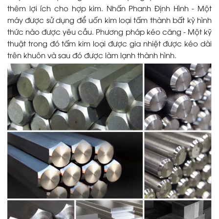
thêm lợi ích cho hợp kim. Nhấn Phanh Định Hình - Một
máy được sử dụng để uốn kim loại tấm thành bất kỳ hình
thức nào được yêu cầu. Phương pháp kéo căng - Một kỹ
thuật trong đó tấm kim loại được gia nhiệt được kéo dài
trên khuôn và sau đó được làm lạnh thành hình.