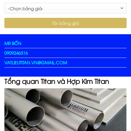
MR BỐN
0909246316
VATLIEUTITAN.VN@GMAIL.COM
Tổng quan Titan và Hợp Kim Titan