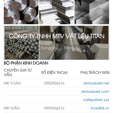
CÔNG TY TNHH MTV VẬT LIỆU TITAN
Trang chủ
/
Titan
BỘ PHẬN KINH DOANH
CHUYÊN GIA TƯ
SỐ ĐIỆN THOẠI
PHỤ TRÁCH WEB
VẤN
MR TOÀN
0902456316
kimloaiviet.net
kimloaiviet.com
vatlieutitan.xyz
MR TUẤN
0909656316
inox304.vn