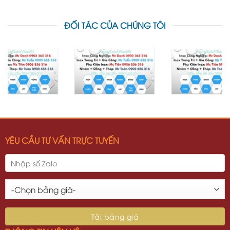
ĐỐI TÁC CỦA CHÚNG TÔI
YÊU CẦU TƯ VẤN TRỰC TUYẾN