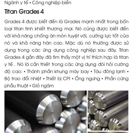
Ngành y tế • Công nghiệp biển
Titan Grades 4
Grades 4 được biết đến là Grades mạnh nhất trong bốn
loại titan tinh khiết thương mại. Nó cũng được biết đến
với khả năng chống ăn mòn tuyệt vời, cường lực tốt của
nó và khả năng hàn cao. Mặc dù nó thường được sử
dụng trong các ứng dụng công nghiệp sau đây, Titan
Grades 4 gần đây đã tìm thấy một vị trí thích hợp là titan
y tế . Nó là cần thiết trong các ứng dụng đòi hỏi cường
độ cao: • Thành phần khung máy bay • Tàu đông lạnh •
Bộ trao đổi nhiệt • Thiết bị CPI • Ống ngưng • Phần cứng
phẫu thuật • Giỏ ngâm