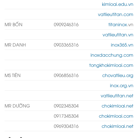
kimloai.edu.vn
vatlieutitan.com
MR BỐN
0909246316
titaninox
.vn
vatlieutitan.vn
MR DANH
0903365316
inox365.vn
inoxdacchung.com
tongkhokimloai.com
MS TIÊN
0906856316
chovatlieu.org
inox.org.vn
vatlieutitan.net
MR DƯỠNG
0902345304
chokimloai.net
0917345304
chokimloai.com
0969304316
chokimloai.net