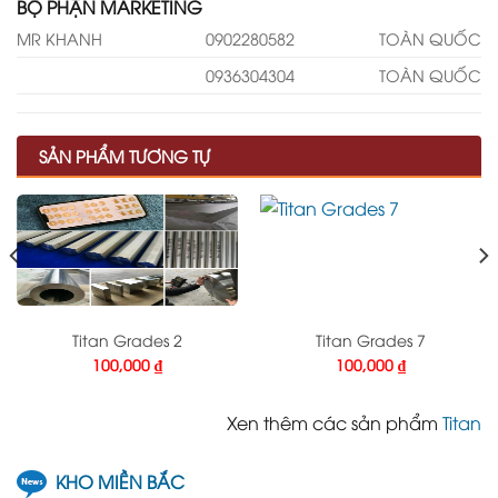
BỘ PHẬN MARKETING
MR KHANH
0902280582
TOÀN QUỐC
0936304304
TOÀN QUỐC
SẢN PHẨM TƯƠNG TỰ
Titan Grades 2
Titan Grades 7
100,000
₫
100,000
₫
Xen thêm các sản phẩm
Titan
KHO MIỀN BẮC