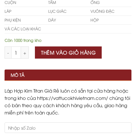
CUỘN
TẤM
ỐNG
LÁP
LỤC GIÁC
VUÔNG ĐẶC
PHỤ KIỆN
DÂY
HỘP
VÀ CÁC LOẠI KHÁC
Còn 1000 trong kho
Số lượng
THÊM VÀO GIỎ HÀNG
MÔ TẢ
Láp Hợp Kim Titan Giá Rẻ luôn có sẵn tại cửa hàng hoặc
trong kho của https://vattucokhivietnam.com/ chúng tôi
có bán theo quy cách khách hàng yêu cầu, giao hàng
miễn phí trên toàn quốc.