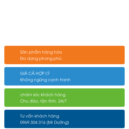
Sản phẩm hàng hóa
Đa dạng phong phú
GIÁ CẢ HỢP LÝ
Không ngừng cạnh tranh
chăm sóc khách hàng
Chu đáo, tận tình, 24/7
Tư vấn khách hàng
0969.304.316 (Mr Dưỡng)