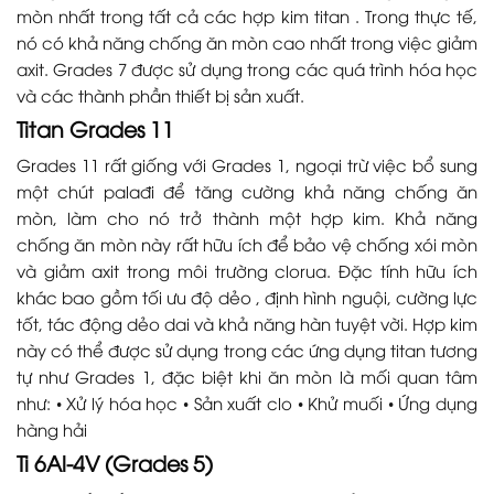
mòn nhất trong tất cả các hợp kim titan . Trong thực tế,
nó có khả năng chống ăn mòn cao nhất trong việc giảm
axit. Grades 7 được sử dụng trong các quá trình hóa học
và các thành phần thiết bị sản xuất.
Titan Grades 11
Grades 11 rất giống với Grades 1, ngoại trừ việc bổ sung
một chút palađi để tăng cường khả năng chống ăn
mòn, làm cho nó trở thành một hợp kim. Khả năng
chống ăn mòn này rất hữu ích để bảo vệ chống xói mòn
và giảm axit trong môi trường clorua. Đặc tính hữu ích
khác bao gồm tối ưu độ dẻo , định hình nguội, cường lực
tốt, tác động dẻo dai và khả năng hàn tuyệt vời. Hợp kim
này có thể được sử dụng trong các ứng dụng titan tương
tự như Grades 1, đặc biệt khi ăn mòn là mối quan tâm
như: • Xử lý hóa học • Sản xuất clo • Khử muối • Ứng dụng
hàng hải
Ti 6Al-4V (Grades 5)