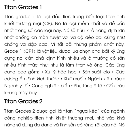
Titan Grades 1
Titan grades 1 là loại đầu tiên trong bốn loại titan tinh
khiết thương mại (CP). Nó là loại mềm nhất và dễ uốn
nhất trong số các loại này. Nó sở hữu khả năng định lớn
nhất chống ăn mòn tuyệt vời và độ dẻo dai cũng như
chống va đập cao. Vì tất cả những phẩm chất này,
Grade 1 (CP1) là vật liệu được lựa chọn cho bất kỳ ứng
dụng nơi cần phải định hình nhiều và là thường có sẵn
nhiều hình thức như: như là tấm titan và ống. Các ứng
dụng bao gồm: • Xử lý hóa học • Sản xuất clo • Cực
dương ổn định kích thước • Khử muối • Ngành kiến trúc •
Ngành y tế • Công nghiệp biển • Phụ tùng ô tô • Cấu trúc
khung máy bay
Titan Grades 2
Titan Grades 2 được gọi là titan “ngựa kéo” của ngành
công nghiệp titan tinh khiết thương mại, nhờ vào khả
năng sử dụng đa dạng và tính sẵn có rộng rãi của nó. Nó