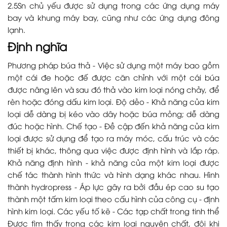
2.5Sn chủ yếu được sử dụng trong các ứng dụng máy
bay và khung máy bay, cũng như các ứng dụng đông
lạnh.
Định nghĩa
Phương pháp búa thả - Việc sử dụng một máy bao gồm
một cái đe hoặc đế được căn chỉnh với một cái búa
được nâng lên và sau đó thả vào kim loại nóng chảy, để
rèn hoặc đóng dấu kim loại. Độ dẻo - Khả năng của kim
loại dễ dàng bị kéo vào dây hoặc búa mỏng; dễ dàng
đúc hoặc hình. Chế tạo - Đề cập đến khả năng của kim
loại được sử dụng để tạo ra máy móc, cấu trúc và các
thiết bị khác, thông qua việc được định hình và lắp ráp.
Khả năng định hình - khả năng của một kim loại được
chế tác thành hình thức và hình dạng khác nhau. Hình
thành hydropress - Áp lực gây ra bởi đầu ép cao su tạo
thành một tấm kim loại theo cấu hình của công cụ - định
hình kim loại. Các yếu tố kẽ - Các tạp chất trong tinh thể
Được tìm thấy trong các kim loại nguyên chất, đôi khi