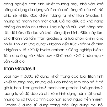
công nghiệp titan tinh khiết thương mại, nhờ vào khả
năng sử dụng đa dạng và tính sẵn có rộng rãi của nó. Nó
chia sẻ nhiều đặc điểm tương tự như titan Grades 1,
nhưng nó mạnh hơn một chút. Cả hai đều có khả năng
chống ăn mòn như nhau. Loại này sở hữu khả năng hàn
tốt, độ bền, độ dẻo và khả năng định hình. Điều này làm
cho thanh và tấm titan grades 2 là lựa chọn chính cho
nhiều lĩnh vực ứng dụng: • Ngành kiến trúc • Sản xuất điện
• Ngành y tế • Xử lý hydro-carbon • Công nghiệp biển •
Tấm che ống xả • Máy bay • Khử muối • Xử lý hóa học •
Sản xuất clo
Titan Grades 3
Loại này ít được sử dụng nhất trong các loại titan tinh
khiết thương mại, nhưng điều đó không làm cho nó ít có
giá trị hơn. Titan grades 3 mạnh hơn grades 1 và grades 2,
tương tự về độ dẻo và chỉ kém hình dạng hơn một chút -
nhưng nó sở hữu cơ tính cao hơn so với người tiền nhiệm.
Grades 3 được sử dụng trong các ứng dụng đòi hỏi