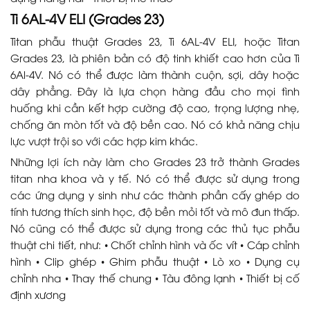
Ti 6AL-4V ELI (Grades 23)
Titan phẫu thuật Grades 23, Ti 6AL-4V ELI, hoặc Titan
Grades 23, là phiên bản có độ tinh khiết cao hơn của Ti
6Al-4V. Nó có thể được làm thành cuộn, sợi, dây hoặc
dây phẳng. Đây là lựa chọn hàng đầu cho mọi tình
huống khi cần kết hợp cường độ cao, trọng lượng nhẹ,
chống ăn mòn tốt và độ bền cao. Nó có khả năng chịu
lực vượt trội so với các hợp kim khác.
Những lợi ích này làm cho Grades 23 trở thành Grades
titan nha khoa và y tế. Nó có thể được sử dụng trong
các ứng dụng y sinh như các thành phần cấy ghép do
tính tương thích sinh học, độ bền mỏi tốt và mô đun thấp.
Nó cũng có thể được sử dụng trong các thủ tục phẫu
thuật chi tiết, như: • Chốt chỉnh hình và ốc vít • Cáp chỉnh
hình • Clip ghép • Ghim phẫu thuật • Lò xo • Dụng cụ
chỉnh nha • Thay thế chung • Tàu đông lạnh • Thiết bị cố
định xương