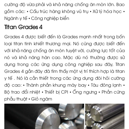
cường độ vừa phải và khả năng chống ăn mòn lớn. Bao
gồm các: • Cấu trúc hàng không vũ trụ • Xử lý hóa học •
Ngành y tế • Công nghiệp biển
Titan Grades 4
Grades 4 được biết đến là Grades mạnh nhất trong bốn
loại titan tinh khiết thương mại. Nó cũng được biết đến
với khả năng chống ăn mòn tuyệt vời, cường lực tốt của
nó và khả năng hàn cao. Mặc dù nó thường được sử
dụng trong các ứng dụng công nghiệp sau đây, Titan
Grades 4 gần đây đã tìm thấy một vị trí thích hợp là titan
y tế . Nó là cần thiết trong các ứng dụng đòi hỏi cường
độ cao: • Thành phần khung máy bay • Tàu đông lạnh •
Bộ trao đổi nhiệt • Thiết bị CPI • Ống ngưng • Phần cứng
phẫu thuật • Giỏ ngâm