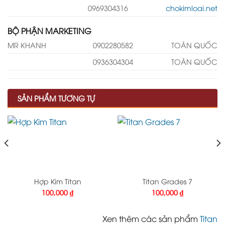
0969304316
chokimloai.net
BỘ PHẬN MARKETING
MR KHANH
0902280582
TOÀN QUỐC
0936304304
TOÀN QUỐC
SẢN PHẨM TƯƠNG TỰ
Hợp Kim Titan
Titan Grades 7
100,000
₫
100,000
₫
Xen thêm các sản phẩm
Titan