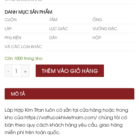
DANH MỤC SẢN PHẨM
CUỘN
TẤM
ỐNG
LÁP
LỤC GIÁC
VUÔNG ĐẶC
PHỤ KIỆN
DÂY
HỘP
VÀ CÁC LOẠI KHÁC
Còn 1000 trong kho
Số lượng
THÊM VÀO GIỎ HÀNG
MÔ TẢ
Láp Hợp Kim Titan luôn có sẵn tại cửa hàng hoặc trong
kho của https://vattucokhivietnam.com/ chúng tôi có
bán theo quy cách khách hàng yêu cầu, giao hàng
miễn phí trên toàn quốc.