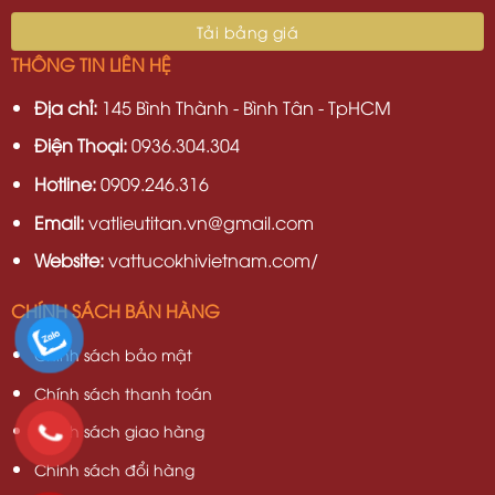
THÔNG TIN LIÊN HỆ
Địa chỉ:
145 Bình Thành - Bình Tân - TpHCM
Điện Thoại:
0936.304.304
Hotline:
0909.246.316
Email:
vatlieutitan.vn@gmail.com
Website:
vattucokhivietnam.com/
CHÍNH SÁCH BÁN HÀNG
Chính sách bảo mật
Chính sách thanh toán
Chính sách giao hàng
Chinh sách đổi hàng