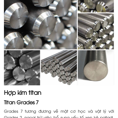
Hợp kim titan
Titan Grades 7
Grades 7 tương đương về mặt cơ học và vật lý với
Grades 2, ngoại trừ việc bổ sung yếu tố xen kẽ palladi,