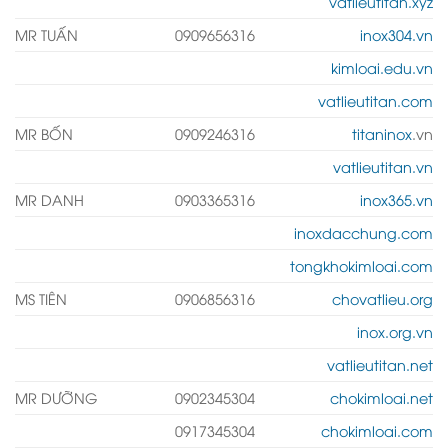
vatlieutitan.xyz
MR TUẤN
0909656316
inox304.vn
kimloai.edu.vn
vatlieutitan.com
MR BỐN
0909246316
titaninox
.vn
vatlieutitan.vn
MR DANH
0903365316
inox365.vn
inoxdacchung.com
tongkhokimloai.com
MS TIÊN
0906856316
chovatlieu.org
inox.org.vn
vatlieutitan.net
MR DƯỠNG
0902345304
chokimloai.net
0917345304
chokimloai.com