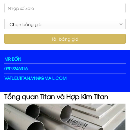
MR BỐN
0909246316
VATLIEUTITAN.VN@GMAIL.COM
Tổng quan Titan và Hợp Kim Titan