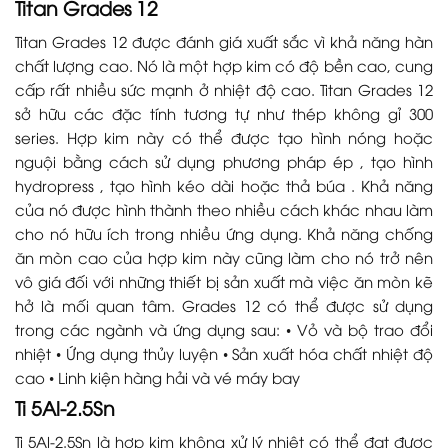
Titan Grades 12
Titan Grades 12 được đánh giá xuất sắc vì khả năng hàn
chất lượng cao. Nó là một hợp kim có độ bền cao, cung
cấp rất nhiều sức mạnh ở nhiệt độ cao. Titan Grades 12
sở hữu các đặc tính tương tự như thép không gỉ 300
series. Hợp kim này có thể được tạo hình nóng hoặc
nguội bằng cách sử dụng phương pháp ép , tạo hình
hydropress , tạo hình kéo dài hoặc thả búa . Khả năng
của nó được hình thành theo nhiều cách khác nhau làm
cho nó hữu ích trong nhiều ứng dụng. Khả năng chống
ăn mòn cao của hợp kim này cũng làm cho nó trở nên
vô giá đối với những thiết bị sản xuất mà việc ăn mòn kẽ
hở là mối quan tâm. Grades 12 có thể được sử dụng
trong các ngành và ứng dụng sau: • Vỏ và bộ trao đổi
nhiệt • Ứng dụng thủy luyện • Sản xuất hóa chất nhiệt độ
cao • Linh kiện hàng hải và vé máy bay
Ti 5Al-2.5Sn
Ti 5Al-2.5Sn là hợp kim không xử lý nhiệt có thể đạt được