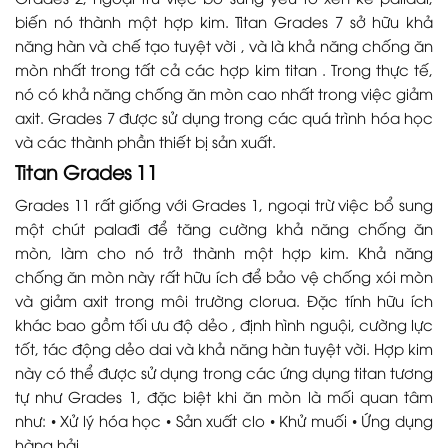
biến nó thành một hợp kim. Titan Grades 7 sở hữu khả
năng hàn và chế tạo tuyệt vời , và là khả năng chống ăn
mòn nhất trong tất cả các hợp kim titan . Trong thực tế,
nó có khả năng chống ăn mòn cao nhất trong việc giảm
axit. Grades 7 được sử dụng trong các quá trình hóa học
và các thành phần thiết bị sản xuất.
Titan Grades 11
Grades 11 rất giống với Grades 1, ngoại trừ việc bổ sung
một chút palađi để tăng cường khả năng chống ăn
mòn, làm cho nó trở thành một hợp kim. Khả năng
chống ăn mòn này rất hữu ích để bảo vệ chống xói mòn
và giảm axit trong môi trường clorua. Đặc tính hữu ích
khác bao gồm tối ưu độ dẻo , định hình nguội, cường lực
tốt, tác động dẻo dai và khả năng hàn tuyệt vời. Hợp kim
này có thể được sử dụng trong các ứng dụng titan tương
tự như Grades 1, đặc biệt khi ăn mòn là mối quan tâm
như: • Xử lý hóa học • Sản xuất clo • Khử muối • Ứng dụng
hàng hải