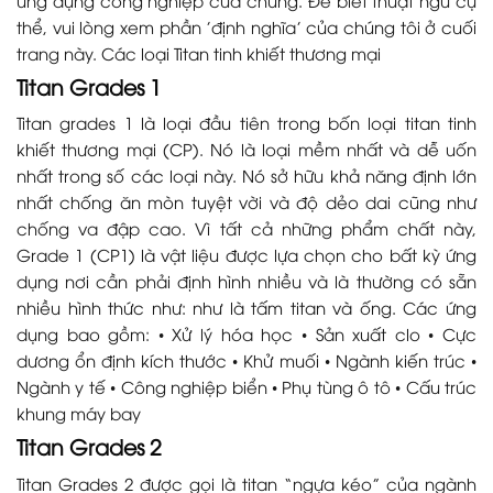
thể, vui lòng xem phần 'định nghĩa' của chúng tôi ở cuối
trang này. Các loại Titan tinh khiết thương mại
Titan Grades 1
Titan grades 1 là loại đầu tiên trong bốn loại titan tinh
khiết thương mại (CP). Nó là loại mềm nhất và dễ uốn
nhất trong số các loại này. Nó sở hữu khả năng định lớn
nhất chống ăn mòn tuyệt vời và độ dẻo dai cũng như
chống va đập cao. Vì tất cả những phẩm chất này,
Grade 1 (CP1) là vật liệu được lựa chọn cho bất kỳ ứng
dụng nơi cần phải định hình nhiều và là thường có sẵn
nhiều hình thức như: như là tấm titan và ống. Các ứng
dụng bao gồm: • Xử lý hóa học • Sản xuất clo • Cực
dương ổn định kích thước • Khử muối • Ngành kiến trúc •
Ngành y tế • Công nghiệp biển • Phụ tùng ô tô • Cấu trúc
khung máy bay
Titan Grades 2
Titan Grades 2 được gọi là titan “ngựa kéo” của ngành