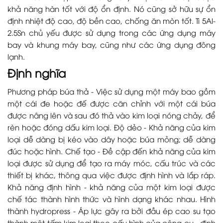
khả năng hàn tốt với độ ổn định. Nó cũng sở hữu sự ổn
định nhiệt độ cao, độ bền cao, chống ăn mòn tốt. Ti 5Al-
2.5Sn chủ yếu được sử dụng trong các ứng dụng máy
bay và khung máy bay, cũng như các ứng dụng đông
lạnh.
Định nghĩa
Phương pháp búa thả - Việc sử dụng một máy bao gồm
một cái đe hoặc đế được căn chỉnh với một cái búa
được nâng lên và sau đó thả vào kim loại nóng chảy, để
rèn hoặc đóng dấu kim loại. Độ dẻo - Khả năng của kim
loại dễ dàng bị kéo vào dây hoặc búa mỏng; dễ dàng
đúc hoặc hình. Chế tạo - Đề cập đến khả năng của kim
loại được sử dụng để tạo ra máy móc, cấu trúc và các
thiết bị khác, thông qua việc được định hình và lắp ráp.
Khả năng định hình - khả năng của một kim loại được
chế tác thành hình thức và hình dạng khác nhau. Hình
thành hydropress - Áp lực gây ra bởi đầu ép cao su tạo
thành một tấm kim loại theo cấu hình của công cụ - định