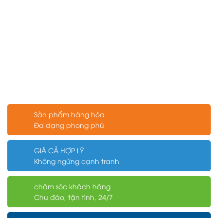
Sản phẩm hàng hóa
Đa dạng phong phú
GIÁ CẢ HỢP LÝ
Không ngừng cạnh tranh
chăm sóc khách hàng
Chu đáo, tận tình, 24/7