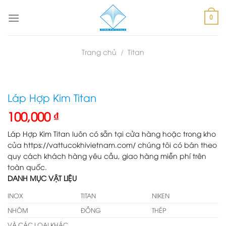
Skip
to
0
content
Trang chủ
/
Titan
Láp Hợp Kim Titan
100,000
₫
Láp Hợp Kim Titan luôn có sẵn tại cửa hàng hoặc trong kho
của https://vattucokhivietnam.com/ chúng tôi có bán theo
quy cách khách hàng yêu cầu, giao hàng miễn phí trên
toàn quốc.
DANH MỤC VẬT LIỆU
INOX
TITAN
NIKEN
NHÔM
ĐỒNG
THÉP
VÀ CÁC LOẠI KHÁC