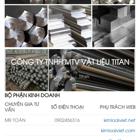
CÔNG TY TNHH MTV VẬT LIỆU TITAN
Trang chủ
/
Titan
BỘ PHẬN KINH DOANH
CHUYÊN GIA TƯ
SỐ ĐIỆN THOẠI
PHỤ TRÁCH WEB
VẤN
MR TOÀN
0902456316
kimloaiviet.net
kimloaiviet.com