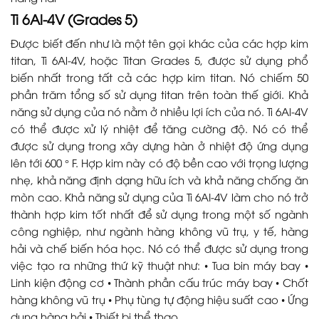
Ti 6Al-4V (Grades 5)
Được biết đến như là một tên gọi khác của các hợp kim
titan, Ti 6Al-4V, hoặc Titan Grades 5, được sử dụng phổ
biến nhất trong tất cả các hợp kim titan. Nó chiếm 50
phần trăm tổng số sử dụng titan trên toàn thế giới. Khả
năng sử dụng của nó nằm ở nhiều lợi ích của nó. Ti 6Al-4V
có thể được xử lý nhiệt để tăng cường độ. Nó có thể
được sử dụng trong xây dựng hàn ở nhiệt độ ứng dụng
lên tới 600 ° F. Hợp kim này có độ bền cao với trọng lượng
nhẹ, khả năng định dạng hữu ích và khả năng chống ăn
mòn cao. Khả năng sử dụng của Ti 6AI-4V làm cho nó trở
thành hợp kim tốt nhất để sử dụng trong một số ngành
công nghiệp, như ngành hàng không vũ trụ, y tế, hàng
hải và chế biến hóa học. Nó có thể được sử dụng trong
việc tạo ra những thứ kỹ thuật như: • Tua bin máy bay •
Linh kiện động cơ • Thành phần cấu trúc máy bay • Chốt
hàng không vũ trụ • Phụ tùng tự động hiệu suất cao • Ứng
dụng hàng hải • Thiết bị thể thao