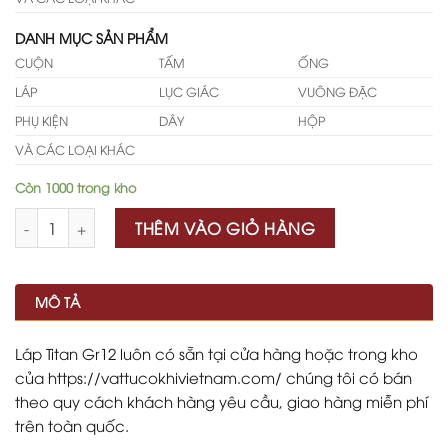
DANH MỤC SẢN PHẨM
CUỘN
TẤM
ỐNG
LÁP
LỤC GIÁC
VUÔNG ĐẶC
PHỤ KIỆN
DÂY
HỘP
VÀ CÁC LOẠI KHÁC
Còn 1000 trong kho
Số lượng
THÊM VÀO GIỎ HÀNG
MÔ TẢ
Láp Titan Gr12 luôn có sẵn tại cửa hàng hoặc trong kho
của https://vattucokhivietnam.com/ chúng tôi có bán
theo quy cách khách hàng yêu cầu, giao hàng miễn phí
trên toàn quốc.