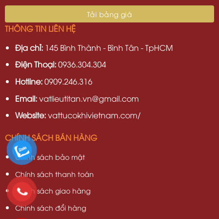
THÔNG TIN LIÊN HỆ
Địa chỉ:
145 Bình Thành - Bình Tân - TpHCM
Điện Thoại:
0936.304.304
Hotline:
0909.246.316
Email:
vatlieutitan.vn@gmail.com
Website:
vattucokhivietnam.com/
CHÍNH SÁCH BÁN HÀNG
Chính sách bảo mật
Chính sách thanh toán
Chính sách giao hàng
Chinh sách đổi hàng