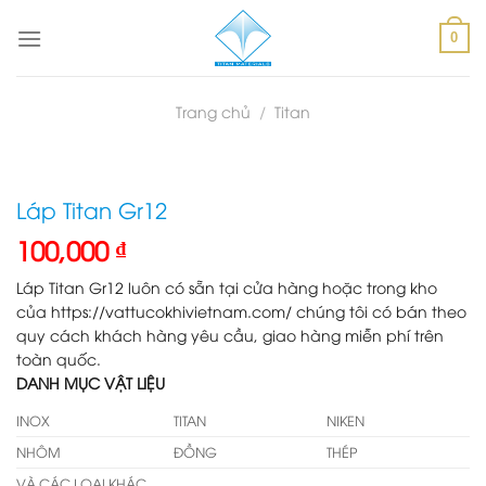
Skip
to
0
content
Trang chủ
/
Titan
Láp Titan Gr12
100,000
₫
Láp Titan Gr12 luôn có sẵn tại cửa hàng hoặc trong kho
của https://vattucokhivietnam.com/ chúng tôi có bán theo
quy cách khách hàng yêu cầu, giao hàng miễn phí trên
toàn quốc.
DANH MỤC VẬT LIỆU
INOX
TITAN
NIKEN
NHÔM
ĐỒNG
THÉP
VÀ CÁC LOẠI KHÁC