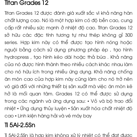
Titan Grades 12
Titan Grades 12 được đánh giá xuất sắc vì khả năng hàn
chất lượng cao. Nó là một hợp kim có độ bền cao, cung
cấp rất nhiều sức mạnh ở nhiệt độ cao. Titan Grades 12
sở hữu các đặc tính tương tự như thép không gỉ 300
series. Hợp kim này có thể được tạo hình nóng hoặc
nguội bằng cách sử dụng phương pháp ép , tạo hình
hydropress , tạo hình kéo dài hoặc thả búa . Khả năng
của nó được hình thành theo nhiều cách khác nhau làm
cho nó hữu ích trong nhiều ứng dụng. Khả năng chống
ăn mòn cao của hợp kim này cũng làm cho nó trở nên
vô giá đối với những thiết bị sản xuất mà việc ăn mòn kẽ
hở là mối quan tâm. Grades 12 có thể được sử dụng
trong các ngành và ứng dụng sau: • Vỏ và bộ trao đổi
nhiệt • Ứng dụng thủy luyện • Sản xuất hóa chất nhiệt độ
cao • Linh kiện hàng hải và vé máy bay
Ti 5Al-2.5Sn
Ti 5Al-2.5Sn là hợp kim không xử lý nhiệt có thể đạt được