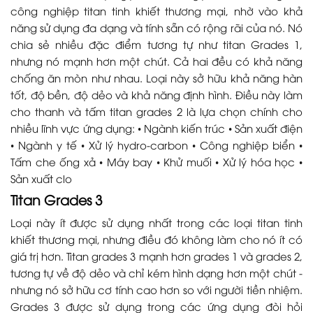
công nghiệp titan tinh khiết thương mại, nhờ vào khả
năng sử dụng đa dạng và tính sẵn có rộng rãi của nó. Nó
chia sẻ nhiều đặc điểm tương tự như titan Grades 1,
nhưng nó mạnh hơn một chút. Cả hai đều có khả năng
chống ăn mòn như nhau. Loại này sở hữu khả năng hàn
tốt, độ bền, độ dẻo và khả năng định hình. Điều này làm
cho thanh và tấm titan grades 2 là lựa chọn chính cho
nhiều lĩnh vực ứng dụng: • Ngành kiến trúc • Sản xuất điện
• Ngành y tế • Xử lý hydro-carbon • Công nghiệp biển •
Tấm che ống xả • Máy bay • Khử muối • Xử lý hóa học •
Sản xuất clo
Titan Grades 3
Loại này ít được sử dụng nhất trong các loại titan tinh
khiết thương mại, nhưng điều đó không làm cho nó ít có
giá trị hơn. Titan grades 3 mạnh hơn grades 1 và grades 2,
tương tự về độ dẻo và chỉ kém hình dạng hơn một chút -
nhưng nó sở hữu cơ tính cao hơn so với người tiền nhiệm.
Grades 3 được sử dụng trong các ứng dụng đòi hỏi