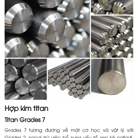
Hợp kim titan
Titan Grades 7
Grades 7 tương đương về mặt cơ học và vật lý với
Grades 2, ngoại trừ việc bổ sung yếu tố xen kẽ palladi,