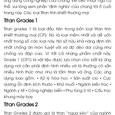
thể, vui lòng xem phần 'định nghĩa' của chúng tôi ở cuối
trang này. Các loại Titan tinh khiết thương mại
Titan Grades 1
Titan grades 1 là loại đầu tiên trong bốn loại titan tinh
khiết thương mại (CP). Nó là loại mềm nhất và dễ uốn
nhất trong số các loại này. Nó sở hữu khả năng định lớn
nhất chống ăn mòn tuyệt vời và độ dẻo dai cũng như
chống va đập cao. Vì tất cả những phẩm chất này,
Grade 1 (CP1) là vật liệu được lựa chọn cho bất kỳ ứng
dụng nơi cần phải định hình nhiều và là thường có sẵn
nhiều hình thức như: như là tấm titan và ống. Các ứng
dụng bao gồm: • Xử lý hóa học • Sản xuất clo • Cực
dương ổn định kích thước • Khử muối • Ngành kiến trúc •
Ngành y tế • Công nghiệp biển • Phụ tùng ô tô • Cấu trúc
khung máy bay
Titan Grades 2
Titan Grades 2 được gọi là titan “ngựa kéo” của ngành