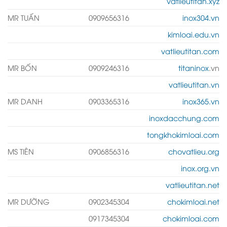
vatlieutitan.xyz
MR TUẤN
0909656316
inox304.vn
kimloai.edu.vn
vatlieutitan.com
MR BỐN
0909246316
titaninox
.vn
vatlieutitan.vn
MR DANH
0903365316
inox365.vn
inoxdacchung.com
tongkhokimloai.com
MS TIÊN
0906856316
chovatlieu.org
inox.org.vn
vatlieutitan.net
MR DƯỠNG
0902345304
chokimloai.net
0917345304
chokimloai.com