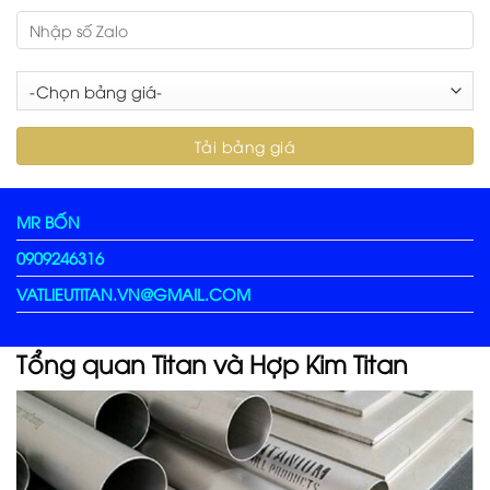
MR BỐN
0909246316
VATLIEUTITAN.VN@GMAIL.COM
Tổng quan Titan và Hợp Kim Titan