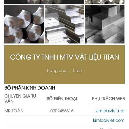
CÔNG TY TNHH MTV VẬT LIỆU TITAN
Trang chủ
/
Titan
BỘ PHẬN KINH DOANH
CHUYÊN GIA TƯ
SỐ ĐIỆN THOẠI
PHỤ TRÁCH WEB
VẤN
MR TOÀN
0902456316
kimloaiviet.net
kimloaiviet.com