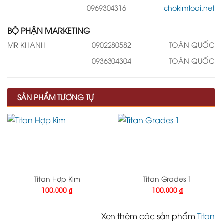
0969304316
chokimloai.net
BỘ PHẬN MARKETING
MR KHANH
0902280582
TOÀN QUỐC
0936304304
TOÀN QUỐC
SẢN PHẨM TƯƠNG TỰ
Titan Hợp Kim
Titan Grades 1
100,000
₫
100,000
₫
Xen thêm các sản phẩm
Titan