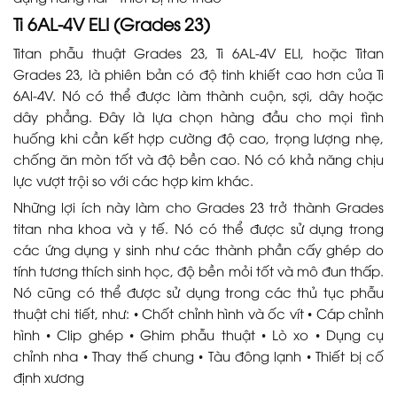
Ti 6AL-4V ELI (Grades 23)
Titan phẫu thuật Grades 23, Ti 6AL-4V ELI, hoặc Titan
Grades 23, là phiên bản có độ tinh khiết cao hơn của Ti
6Al-4V. Nó có thể được làm thành cuộn, sợi, dây hoặc
dây phẳng. Đây là lựa chọn hàng đầu cho mọi tình
huống khi cần kết hợp cường độ cao, trọng lượng nhẹ,
chống ăn mòn tốt và độ bền cao. Nó có khả năng chịu
lực vượt trội so với các hợp kim khác.
Những lợi ích này làm cho Grades 23 trở thành Grades
titan nha khoa và y tế. Nó có thể được sử dụng trong
các ứng dụng y sinh như các thành phần cấy ghép do
tính tương thích sinh học, độ bền mỏi tốt và mô đun thấp.
Nó cũng có thể được sử dụng trong các thủ tục phẫu
thuật chi tiết, như: • Chốt chỉnh hình và ốc vít • Cáp chỉnh
hình • Clip ghép • Ghim phẫu thuật • Lò xo • Dụng cụ
chỉnh nha • Thay thế chung • Tàu đông lạnh • Thiết bị cố
định xương