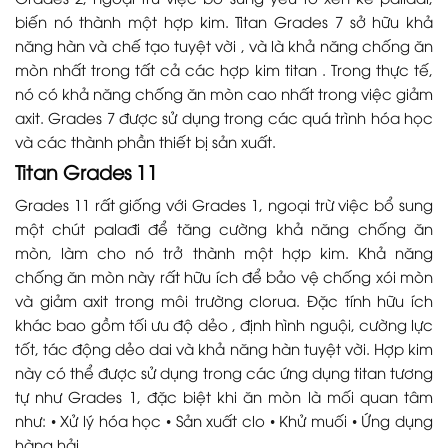
biến nó thành một hợp kim. Titan Grades 7 sở hữu khả
năng hàn và chế tạo tuyệt vời , và là khả năng chống ăn
mòn nhất trong tất cả các hợp kim titan . Trong thực tế,
nó có khả năng chống ăn mòn cao nhất trong việc giảm
axit. Grades 7 được sử dụng trong các quá trình hóa học
và các thành phần thiết bị sản xuất.
Titan Grades 11
Grades 11 rất giống với Grades 1, ngoại trừ việc bổ sung
một chút palađi để tăng cường khả năng chống ăn
mòn, làm cho nó trở thành một hợp kim. Khả năng
chống ăn mòn này rất hữu ích để bảo vệ chống xói mòn
và giảm axit trong môi trường clorua. Đặc tính hữu ích
khác bao gồm tối ưu độ dẻo , định hình nguội, cường lực
tốt, tác động dẻo dai và khả năng hàn tuyệt vời. Hợp kim
này có thể được sử dụng trong các ứng dụng titan tương
tự như Grades 1, đặc biệt khi ăn mòn là mối quan tâm
như: • Xử lý hóa học • Sản xuất clo • Khử muối • Ứng dụng
hàng hải