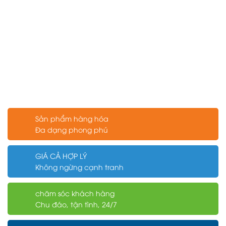
Sản phẩm hàng hóa
Đa dạng phong phú
GIÁ CẢ HỢP LÝ
Không ngừng cạnh tranh
chăm sóc khách hàng
Chu đáo, tận tình, 24/7