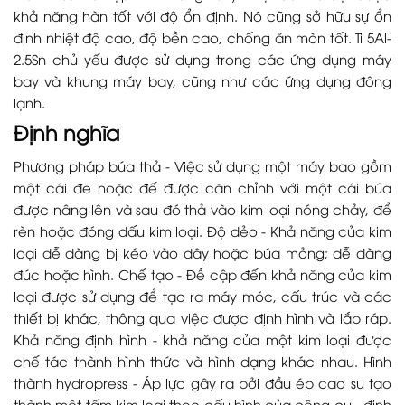
khả năng hàn tốt với độ ổn định. Nó cũng sở hữu sự ổn
định nhiệt độ cao, độ bền cao, chống ăn mòn tốt. Ti 5Al-
2.5Sn chủ yếu được sử dụng trong các ứng dụng máy
bay và khung máy bay, cũng như các ứng dụng đông
lạnh.
Định nghĩa
Phương pháp búa thả - Việc sử dụng một máy bao gồm
một cái đe hoặc đế được căn chỉnh với một cái búa
được nâng lên và sau đó thả vào kim loại nóng chảy, để
rèn hoặc đóng dấu kim loại. Độ dẻo - Khả năng của kim
loại dễ dàng bị kéo vào dây hoặc búa mỏng; dễ dàng
đúc hoặc hình. Chế tạo - Đề cập đến khả năng của kim
loại được sử dụng để tạo ra máy móc, cấu trúc và các
thiết bị khác, thông qua việc được định hình và lắp ráp.
Khả năng định hình - khả năng của một kim loại được
chế tác thành hình thức và hình dạng khác nhau. Hình
thành hydropress - Áp lực gây ra bởi đầu ép cao su tạo
thành một tấm kim loại theo cấu hình của công cụ - định