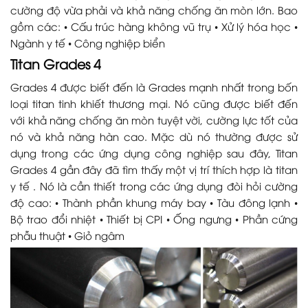
cường độ vừa phải và khả năng chống ăn mòn lớn. Bao
gồm các: • Cấu trúc hàng không vũ trụ • Xử lý hóa học •
Ngành y tế • Công nghiệp biển
Titan Grades 4
Grades 4 được biết đến là Grades mạnh nhất trong bốn
loại titan tinh khiết thương mại. Nó cũng được biết đến
với khả năng chống ăn mòn tuyệt vời, cường lực tốt của
nó và khả năng hàn cao. Mặc dù nó thường được sử
dụng trong các ứng dụng công nghiệp sau đây, Titan
Grades 4 gần đây đã tìm thấy một vị trí thích hợp là titan
y tế . Nó là cần thiết trong các ứng dụng đòi hỏi cường
độ cao: • Thành phần khung máy bay • Tàu đông lạnh •
Bộ trao đổi nhiệt • Thiết bị CPI • Ống ngưng • Phần cứng
phẫu thuật • Giỏ ngâm