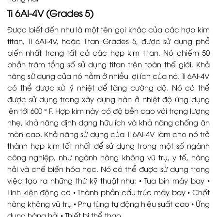
Ti 6Al-4V (Grades 5)
Được biết đến như là một tên gọi khác của các hợp kim
titan, Ti 6Al-4V, hoặc Titan Grades 5, được sử dụng phổ
biến nhất trong tất cả các hợp kim titan. Nó chiếm 50
phần trăm tổng số sử dụng titan trên toàn thế giới. Khả
năng sử dụng của nó nằm ở nhiều lợi ích của nó. Ti 6Al-4V
có thể được xử lý nhiệt để tăng cường độ. Nó có thể
được sử dụng trong xây dựng hàn ở nhiệt độ ứng dụng
lên tới 600 ° F. Hợp kim này có độ bền cao với trọng lượng
nhẹ, khả năng định dạng hữu ích và khả năng chống ăn
mòn cao. Khả năng sử dụng của Ti 6AI-4V làm cho nó trở
thành hợp kim tốt nhất để sử dụng trong một số ngành
công nghiệp, như ngành hàng không vũ trụ, y tế, hàng
hải và chế biến hóa học. Nó có thể được sử dụng trong
việc tạo ra những thứ kỹ thuật như: • Tua bin máy bay •
Linh kiện động cơ • Thành phần cấu trúc máy bay • Chốt
hàng không vũ trụ • Phụ tùng tự động hiệu suất cao • Ứng
dụng hàng hải • Thiết bị thể thao