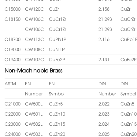
C15000
CW120C
CuZr
2.158
CuZr
C18150
CW106C
CuCr1Zr
21.293
CuCrZr
CW106C
CuCr1Zr
21.293
CuCrZr
C18700
CW113C
CuPb1P
2.116
CuPb1
C19000
CW108C
CuNi1P
–
–
C19400
CW107C
CuFe2P
2.131
CuFe2P
Non-Machinable Brass
ASTM
EN
EN
DIN
DIN
Number
Symbol
Number
Symbol
C21000
CW500L
CuZn5
2.022
CuZn5
C22000
CW501L
CuZn10
2.023
CuZn10
C23000
CW502L
CuZn15
2.024
CuZn15
C24000
CW503L
CuZn20
2.025
CuZn20