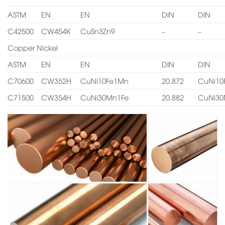
ASTM
EN
EN
DIN
DIN
C42500
CW454K
CuSn3Zn9
–
–
Copper Nickel
ASTM
EN
EN
DIN
DIN
C70600
CW352H
CuNi10Fe1Mn
20.872
CuNi10
C71500
CW354H
CuNi30Mn1Fe
20.882
CuNi30