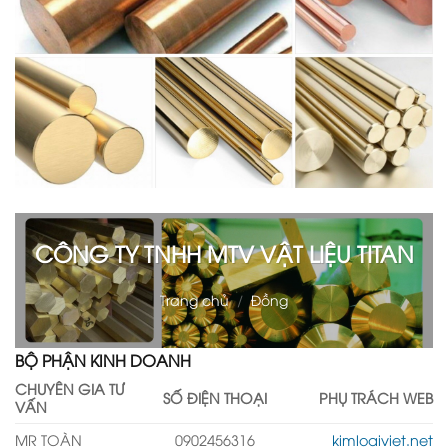
CÔNG TY TNHH MTV VẬT LIỆU TITAN
Trang chủ
/
Đồng
BỘ PHẬN KINH DOANH
CHUYÊN GIA TƯ
SỐ ĐIỆN THOẠI
PHỤ TRÁCH WEB
VẤN
MR TOÀN
0902456316
kimloaiviet.net