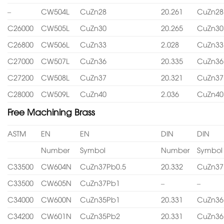
–
CW504L
CuZn28
20.261
CuZn28
C26000
CW505L
CuZn30
20.265
CuZn30
C26800
CW506L
CuZn33
2.028
CuZn33
C27000
CW507L
CuZn36
20.335
CuZn36
C27200
CW508L
CuZn37
20.321
CuZn37
C28000
CW509L
CuZn40
2.036
CuZn40
Free Machining Brass
ASTM
EN
EN
DIN
DIN
Number
Symbol
Number
Symbol
C33500
CW604N
CuZn37Pb0.5
20.332
CuZn37
C33500
CW605N
CuZn37Pb1
–
–
C34000
CW600N
CuZn35Pb1
20.331
CuZn36
C34200
CW601N
CuZn35Pb2
20.331
CuZn36