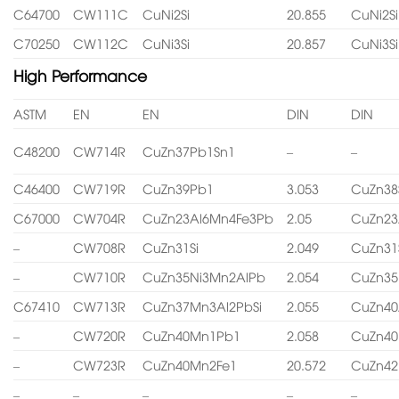
C64700
CW111C
CuNi2Si
20.855
CuNi2Si
C70250
CW112C
CuNi3Si
20.857
CuNi3Si
High Performance
ASTM
EN
EN
DIN
DIN
C48200
CW714R
CuZn37Pb1Sn1
–
–
C46400
CW719R
CuZn39Pb1
3.053
CuZn38
C67000
CW704R
CuZn23Al6Mn4Fe3Pb
2.05
CuZn23
–
CW708R
CuZn31Si
2.049
CuZn31
–
CW710R
CuZn35Ni3Mn2AlPb
2.054
CuZn35
C67410
CW713R
CuZn37Mn3Al2PbSi
2.055
CuZn40
–
CW720R
CuZn40Mn1Pb1
2.058
CuZn4
–
CW723R
CuZn40Mn2Fe1
20.572
CuZn4
–
–
–
–
–