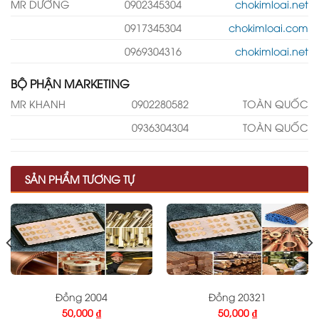
MR DƯỠNG
0902345304
chokimloai.net
0917345304
chokimloai.com
0969304316
chokimloai.net
BỘ PHẬN MARKETING
MR KHANH
0902280582
TOÀN QUỐC
0936304304
TOÀN QUỐC
SẢN PHẨM TƯƠNG TỰ
Đồng 2004
Đồng 20321
50,000
₫
50,000
₫