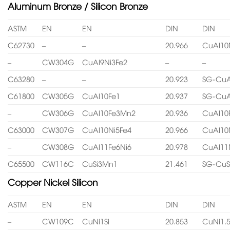
Aluminum Bronze / Silicon Bronze
ASTM
EN
EN
DIN
DIN
C62730
–
–
20.966
CuAl10
–
CW304G
CuAl9Ni3Fe2
–
–
C63280
–
–
20.923
SG-CuA
C61800
CW305G
CuAl10Fe1
20.937
SG-CuA
–
CW306G
CuAl10Fe3Mn2
20.936
CuAl10
C63000
CW307G
CuAl10Ni5Fe4
20.966
CuAl10
–
CW308G
CuAl11Fe6Ni6
20.978
CuAl11
C65500
CW116C
CuSi3Mn1
21.461
SG-CuS
Copper Nickel Silicon
ASTM
EN
EN
DIN
DIN
–
CW109C
CuNi1Si
20.853
CuNi1.5