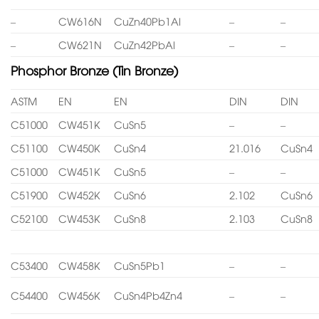
–
CW616N
CuZn40Pb1Al
–
–
–
CW621N
CuZn42PbAl
–
–
Phosphor Bronze (Tin Bronze)
ASTM
EN
EN
DIN
DIN
C51000
CW451K
CuSn5
–
–
C51100
CW450K
CuSn4
21.016
CuSn4
C51000
CW451K
CuSn5
–
–
C51900
CW452K
CuSn6
2.102
CuSn6
C52100
CW453K
CuSn8
2.103
CuSn8
C53400
CW458K
CuSn5Pb1
–
–
C54400
CW456K
CuSn4Pb4Zn4
–
–