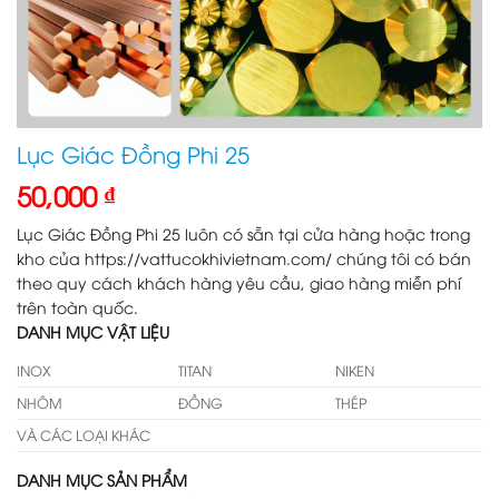
Lục Giác Đồng Phi 25
50,000
₫
Lục Giác Đồng Phi 25 luôn có sẵn tại cửa hàng hoặc trong
kho của https://vattucokhivietnam.com/ chúng tôi có bán
theo quy cách khách hàng yêu cầu, giao hàng miễn phí
trên toàn quốc.
DANH MỤC VẬT LIỆU
INOX
TITAN
NIKEN
NHÔM
ĐỒNG
THÉP
VÀ CÁC LOẠI KHÁC
DANH MỤC SẢN PHẨM