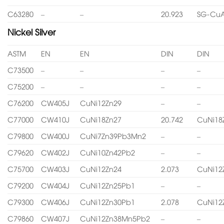
C63280
–
–
20.923
SG-CuA
Nickel Silver
ASTM
EN
EN
DIN
DIN
C73500
–
–
–
–
C75200
–
–
–
–
C76200
CW405J
CuNi12Zn29
–
–
C77000
CW410J
CuNi18Zn27
20.742
CuNi18
C79800
CW400J
CuNi7Zn39Pb3Mn2
–
–
C79620
CW402J
CuNi10Zn42Pb2
–
–
C75700
CW403J
CuNi12Zn24
2.073
CuNi12
C79200
CW404J
CuNi12Zn25Pb1
–
–
C79300
CW406J
CuNi12Zn30Pb1
2.078
CuNi12
C79860
CW407J
CuNi12Zn38Mn5Pb2
–
–