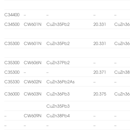
C34400
–
–
–
–
C34500
CW601N
CuZn35Pb2
20.331
CuZn36
C35300
CW601N
CuZn35Pb2
20.331
CuZn36
C35300
CW606N
CuZn37Pb2
–
–
C35300
–
–
20.371
CuZn38
C35330
CW602N
CuZn36Pb2As
–
–
C36000
CW603N
CuZn36Pb3
20.375
CuZn36
CuZn35Pb3
–
CW609N
CuZn38Pb4
–
–
–
–
–
–
–