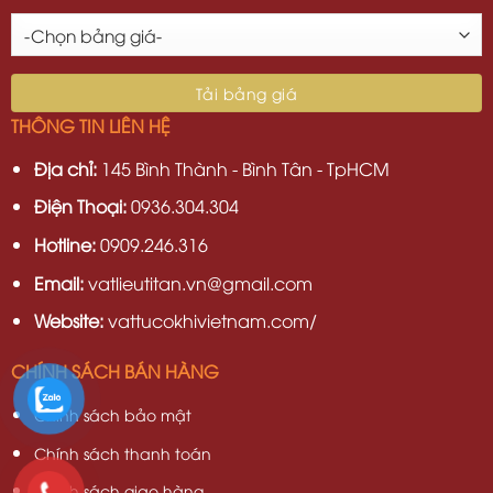
THÔNG TIN LIÊN HỆ
Địa chỉ:
145 Bình Thành - Bình Tân - TpHCM
Điện Thoại:
0936.304.304
Hotline:
0909.246.316
Email:
vatlieutitan.vn@gmail.com
Website:
vattucokhivietnam.com/
CHÍNH SÁCH BÁN HÀNG
Chính sách bảo mật
Chính sách thanh toán
Chính sách giao hàng