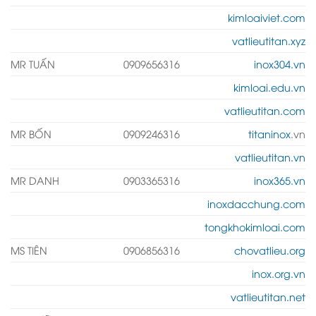
kimloaiviet.com
vatlieutitan.xyz
MR TUẤN
0909656316
inox304.vn
kimloai.edu.vn
vatlieutitan.com
MR BỐN
0909246316
titaninox
.vn
vatlieutitan.vn
MR DANH
0903365316
inox365.vn
inoxdacchung.com
tongkhokimloai.com
MS TIÊN
0906856316
chovatlieu.org
inox.org.vn
vatlieutitan.net