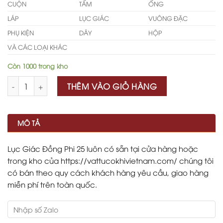
CUỘN
TẤM
ỐNG
LÁP
LỤC GIÁC
VUÔNG ĐẶC
PHỤ KIỆN
DÂY
HỘP
VÀ CÁC LOẠI KHÁC
Còn 1000 trong kho
Số lượng
THÊM VÀO GIỎ HÀNG
MÔ TẢ
Lục Giác Đồng Phi 25 luôn có sẵn tại cửa hàng hoặc
trong kho của https://vattucokhivietnam.com/ chúng tôi
có bán theo quy cách khách hàng yêu cầu, giao hàng
miễn phí trên toàn quốc.