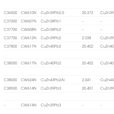
C36500
CW610N
CuZn39Pb0.5
20.372
CuZn39
C37000
CW607N
CuZn38Pb1
–
–
C37700
CW608N
CuZn38Pb2
–
–
C37700
CW612N
CuZn39Pb2
2.038
CuZn39
C37800
CW617N
CuZn40Pb2
20.402
CuZn40
C38000
CW617N
CuZn40Pb2
20.402
CuZn40
C38000
CW624N
CuZn43Pb2Al
2.041
CuZn44
C38500
CW614N
CuZn39Pb3
20.401
CuZn39
–
CW614N
CuZn39Pb3
–
–