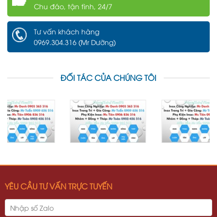
Chu đáo, tận tình, 24/7
Tư vấn khách hàng
0969.304.316 (Mr Dưỡng)
ĐỐI TÁC CỦA CHÚNG TÔI
YÊU CẦU TƯ VẤN TRỰC TUYẾN