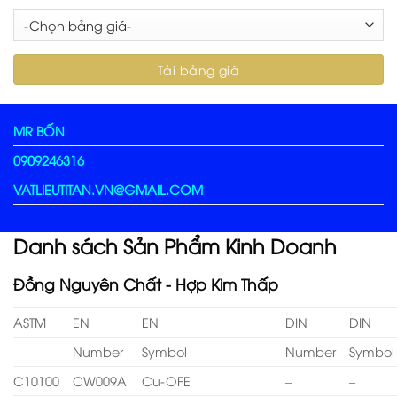
MR BỐN
0909246316
VATLIEUTITAN.VN@GMAIL.COM
Danh sách Sản Phẩm Kinh Doanh
Đồng Nguyên Chất - Hợp Kim Thấp
ASTM
EN
EN
DIN
DIN
Number
Symbol
Number
Symbol
C10100
CW009A
Cu-OFE
–
–