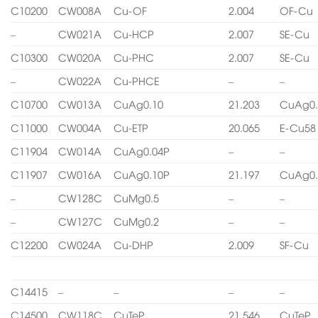
C10200
CW008A
Cu-OF
2.004
OF-Cu
–
CW021A
Cu-HCP
2.007
SE-Cu
C10300
CW020A
Cu-PHC
2.007
SE-Cu
–
CW022A
Cu-PHCE
–
–
C10700
CW013A
CuAg0.10
21.203
CuAg0.
C11000
CW004A
Cu-ETP
20.065
E-Cu58
C11904
CW014A
CuAg0.04P
–
–
C11907
CW016A
CuAg0.10P
21.197
CuAg0.
–
CW128C
CuMg0.5
–
–
–
CW127C
CuMg0.2
–
–
C12200
CW024A
Cu-DHP
2.009
SF-Cu
C14415
–
–
–
–
C14500
CW118C
CuTeP
21.546
CuTeP