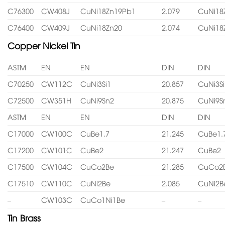
C76300
CW408J
CuNi18Zn19Pb1
2.079
CuNi18
C76400
CW409J
CuNi18Zn20
2.074
CuNi18
Copper Nickel Tin
ASTM
EN
EN
DIN
DIN
C70250
CW112C
CuNi3Si1
20.857
CuNi3Si
C72500
CW351H
CuNi9Sn2
20.875
CuNi9S
ASTM
EN
EN
DIN
DIN
C17000
CW100C
CuBe1.7
21.245
CuBe1.
C17200
CW101C
CuBe2
21.247
CuBe2
C17500
CW104C
CuCo2Be
21.285
CuCo2
C17510
CW110C
CuNi2Be
2.085
CuNi2B
–
CW103C
CuCo1Ni1Be
–
–
Tin Brass