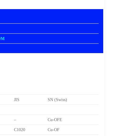
OM
JIS
SN (Swiss)
–
Cu-OFE
C1020
Cu-OF