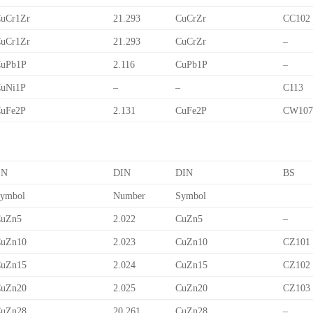
uCr1Zr
21.293
CuCrZr
CC102
uCr1Zr
21.293
CuCrZr
–
uPb1P
2.116
CuPb1P
–
uNi1P
–
–
C113
uFe2P
2.131
CuFe2P
CW10
EN
DIN
DIN
BS
ymbol
Number
Symbol
uZn5
2.022
CuZn5
–
uZn10
2.023
CuZn10
CZ101
uZn15
2.024
CuZn15
CZ102
uZn20
2.025
CuZn20
CZ103
uZn28
20.261
CuZn28
–