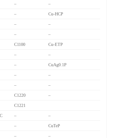
–
–
–
Cu-HCP
–
–
–
–
C1100
Cu-ETP
–
–
–
CuAg0.1P
–
–
–
–
C1220
–
C1221
C
–
–
–
CuTeP
–
–