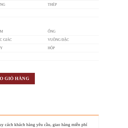
ỒNG
THÉP
ẤM
ỐNG
C GIÁC
VUÔNG ĐẶC
ÂY
HỘP
O GIỎ HÀNG
quy cách khách hàng yêu cầu, giao hàng miễn phí