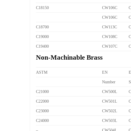
C18150
CW106C
C
CW106C
C
C18700
CW113C
C
C19000
CW108C
C
C19400
CW107C
C
Non-Machinable Brass
ASTM
EN
Number
S
C21000
CW500L
C
C22000
CW501L
C
C23000
CW502L
C
C24000
CW503L
C
–
CW504L
C