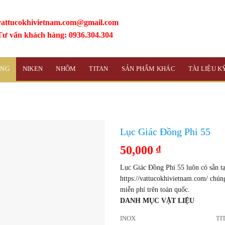
vattucokhivietnam.com@gmail.com
Tư vấn khách hàng: 0936.304.304
ỒNG
NIKEN
NHÔM
TITAN
SẢN PHẨM KHÁC
TÀI LIỆU 
Lục Giác Đồng Phi 55
50,000
₫
Lục Giác Đồng Phi 55 luôn có sẵn tạ
https://vattucokhivietnam.com/ chún
miễn phí trên toàn quốc.
DANH MỤC VẬT LIỆU
INOX
TI