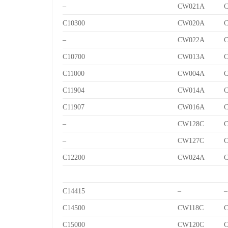
–
CW021A
C10300
CW020A
–
CW022A
C10700
CW013A
C
C11000
CW004A
C11904
CW014A
C
C11907
CW016A
C
–
CW128C
C
–
CW127C
C
C12200
CW024A
C14415
–
–
C14500
CW118C
C
C15000
CW120C
C