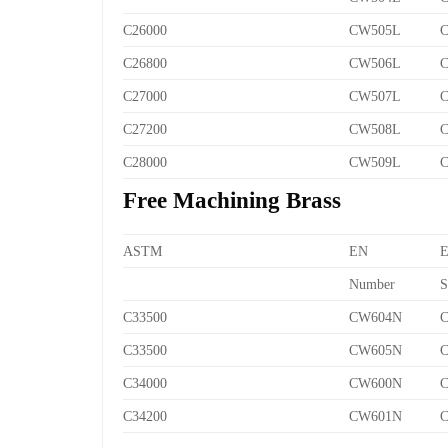
C26000
CW505L
C
C26800
CW506L
C
C27000
CW507L
C
C27200
CW508L
C
C28000
CW509L
C
Free Machining Brass
ASTM
EN
Number
S
C33500
CW604N
C
C33500
CW605N
C
C34000
CW600N
C
C34200
CW601N
C