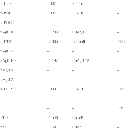
Cu-HCP
2.007
SE-Cu
–
Cu-PHC
2.007
SE-Cu
–
Cu-PHCE
–
–
–
uAg0.10
21.203
CuAg0.1
–
Cu-ETP
20.065
E-Cu58
C101
uAg0.04P
–
–
–
uAg0.10P
21.197
CuAg0.1P
–
uMg0.5
–
–
–
uMg0.2
–
–
–
Cu-DHP
2.009
SF-Cu
C106
–
–
CW117
uTeP
21.546
CuTeP
–
uZr
2.158
CuZr
–