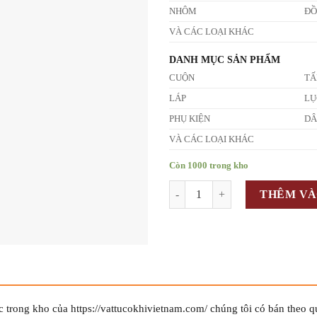
NHÔM
Đ
VÀ CÁC LOẠI KHÁC
DANH MỤC SẢN PHẨM
CUỘN
T
LÁP
LỤ
PHỤ KIỆN
D
VÀ CÁC LOẠI KHÁC
Còn 1000 trong kho
Số lượng
THÊM VÀ
c trong kho của https://vattucokhivietnam.com/ chúng tôi có bán theo 