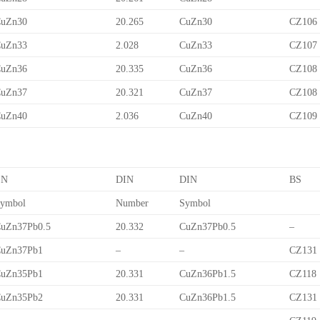
uZn30
20.265
CuZn30
CZ106
uZn33
2.028
CuZn33
CZ107
uZn36
20.335
CuZn36
CZ108
uZn37
20.321
CuZn37
CZ108
uZn40
2.036
CuZn40
CZ109
EN
DIN
DIN
BS
ymbol
Number
Symbol
uZn37Pb0.5
20.332
CuZn37Pb0.5
–
uZn37Pb1
–
–
CZ131
uZn35Pb1
20.331
CuZn36Pb1.5
CZ118
uZn35Pb2
20.331
CuZn36Pb1.5
CZ131