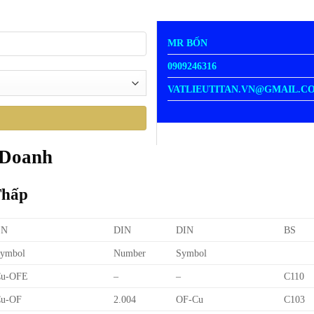
MR BỐN
0909246316
VATLIEUTITAN.VN@GMAIL.C
 Doanh
Thấp
EN
DIN
DIN
BS
ymbol
Number
Symbol
Cu-OFE
–
–
C110
u-OF
2.004
OF-Cu
C103