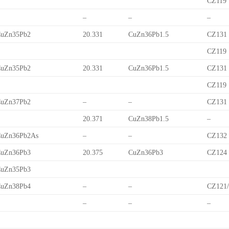
CZ119
–
–
–
uZn35Pb2
20.331
CuZn36Pb1.5
CZ131
CZ119
uZn35Pb2
20.331
CuZn36Pb1.5
CZ131
CZ119
uZn37Pb2
–
–
CZ131
20.371
CuZn38Pb1.5
–
uZn36Pb2As
–
–
CZ132
uZn36Pb3
20.375
CuZn36Pb3
CZ124
uZn35Pb3
uZn38Pb4
–
–
CZ121
–
–
–