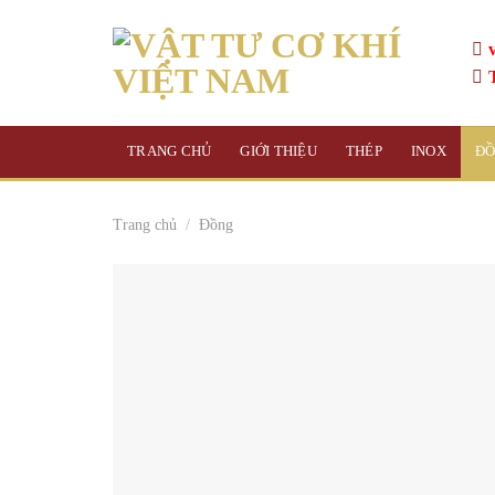
Skip
to
content
TRANG CHỦ
GIỚI THIỆU
THÉP
INOX
Đ
Trang chủ
/
Đồng