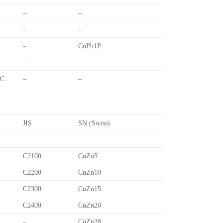
–
–
–
–
–
CuPb1P
–
–
7C
–
–
JIS
SN (Swiss)
C2100
CuZn5
C2200
CuZn10
C2300
CuZn15
C2400
CuZn20
–
CuZn28