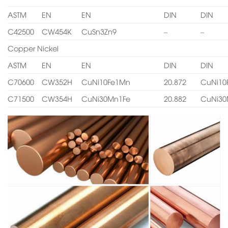
ASTM
EN
EN
DIN
DIN
C42500
CW454K
CuSn3Zn9
–
–
Copper Nickel
ASTM
EN
EN
DIN
DIN
C70600
CW352H
CuNi10Fe1Mn
20.872
CuNi10
C71500
CW354H
CuNi30Mn1Fe
20.882
CuNi30