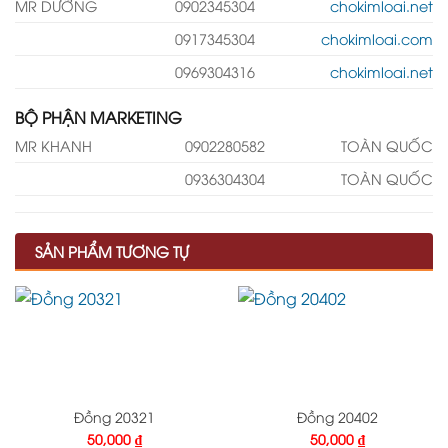
MR DƯỠNG
0902345304
chokimloai.net
0917345304
chokimloai.com
0969304316
chokimloai.net
BỘ PHẬN MARKETING
MR KHANH
0902280582
TOÀN QUỐC
0936304304
TOÀN QUỐC
SẢN PHẨM TƯƠNG TỰ
Đồng 20321
Đồng 20402
50,000
₫
50,000
₫