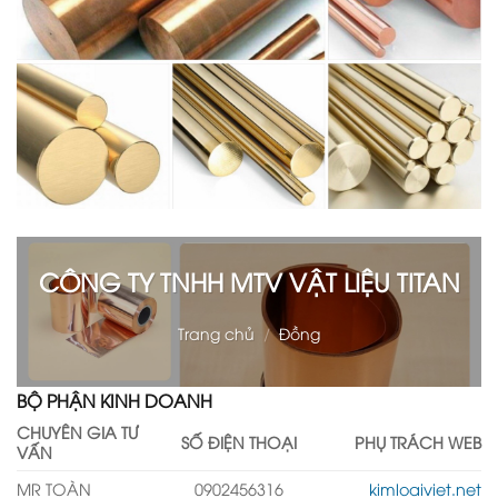
CÔNG TY TNHH MTV VẬT LIỆU TITAN
Trang chủ
/
Đồng
BỘ PHẬN KINH DOANH
CHUYÊN GIA TƯ
SỐ ĐIỆN THOẠI
PHỤ TRÁCH WEB
VẤN
MR TOÀN
0902456316
kimloaiviet.net