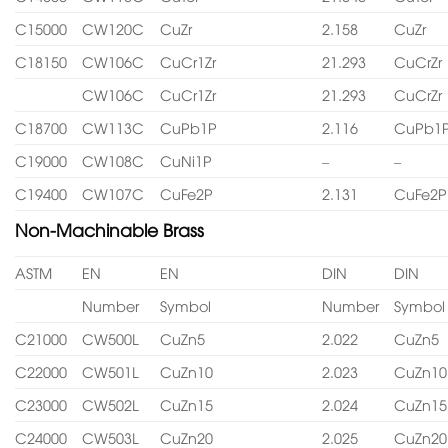
C15000
CW120C
CuZr
2.158
CuZr
C18150
CW106C
CuCr1Zr
21.293
CuCrZr
CW106C
CuCr1Zr
21.293
CuCrZr
C18700
CW113C
CuPb1P
2.116
CuPb1
C19000
CW108C
CuNi1P
–
–
C19400
CW107C
CuFe2P
2.131
CuFe2P
Non-Machinable Brass
ASTM
EN
EN
DIN
DIN
Number
Symbol
Number
Symbol
C21000
CW500L
CuZn5
2.022
CuZn5
C22000
CW501L
CuZn10
2.023
CuZn10
C23000
CW502L
CuZn15
2.024
CuZn15
C24000
CW503L
CuZn20
2.025
CuZn20