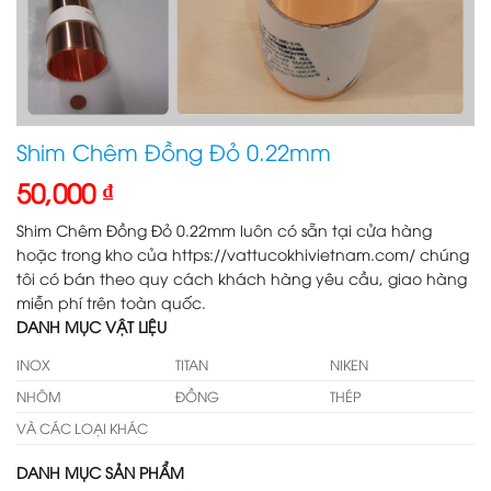
Shim Chêm Đồng Đỏ 0.22mm
50,000
₫
Shim Chêm Đồng Đỏ 0.22mm luôn có sẵn tại cửa hàng
hoặc trong kho của https://vattucokhivietnam.com/ chúng
tôi có bán theo quy cách khách hàng yêu cầu, giao hàng
miễn phí trên toàn quốc.
DANH MỤC VẬT LIỆU
INOX
TITAN
NIKEN
NHÔM
ĐỒNG
THÉP
VÀ CÁC LOẠI KHÁC
DANH MỤC SẢN PHẨM