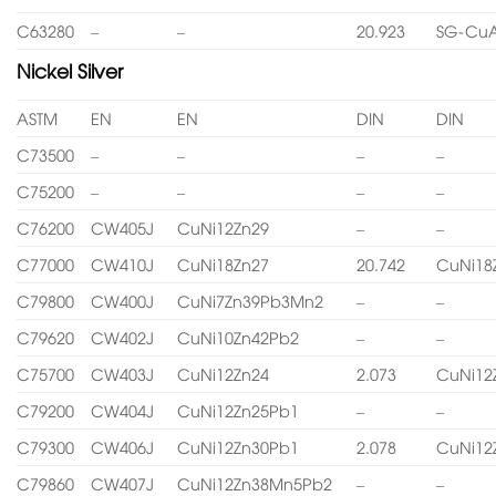
C63280
–
–
20.923
SG-CuA
Nickel Silver
ASTM
EN
EN
DIN
DIN
C73500
–
–
–
–
C75200
–
–
–
–
C76200
CW405J
CuNi12Zn29
–
–
C77000
CW410J
CuNi18Zn27
20.742
CuNi18
C79800
CW400J
CuNi7Zn39Pb3Mn2
–
–
C79620
CW402J
CuNi10Zn42Pb2
–
–
C75700
CW403J
CuNi12Zn24
2.073
CuNi12
C79200
CW404J
CuNi12Zn25Pb1
–
–
C79300
CW406J
CuNi12Zn30Pb1
2.078
CuNi12
C79860
CW407J
CuNi12Zn38Mn5Pb2
–
–