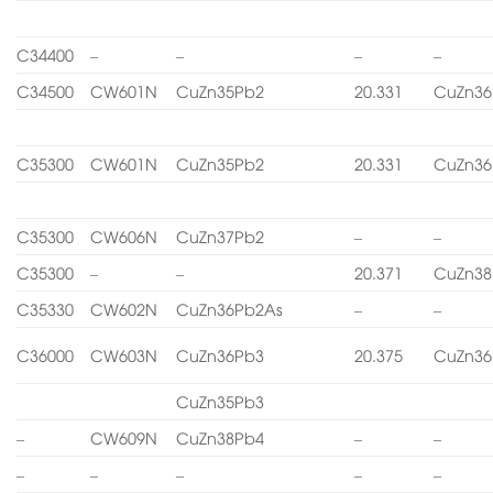
C34400
–
–
–
–
C34500
CW601N
CuZn35Pb2
20.331
CuZn36
C35300
CW601N
CuZn35Pb2
20.331
CuZn36
C35300
CW606N
CuZn37Pb2
–
–
C35300
–
–
20.371
CuZn38
C35330
CW602N
CuZn36Pb2As
–
–
C36000
CW603N
CuZn36Pb3
20.375
CuZn36
CuZn35Pb3
–
CW609N
CuZn38Pb4
–
–
–
–
–
–
–