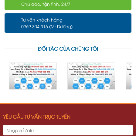
Chu đáo, tận tình, 24/7
Tư vấn khách hàng
0969.304.316 (Mr Dưỡng)
ĐỐI TÁC CỦA CHÚNG TÔI
YÊU CẦU TƯ VẤN TRỰC TUYẾN