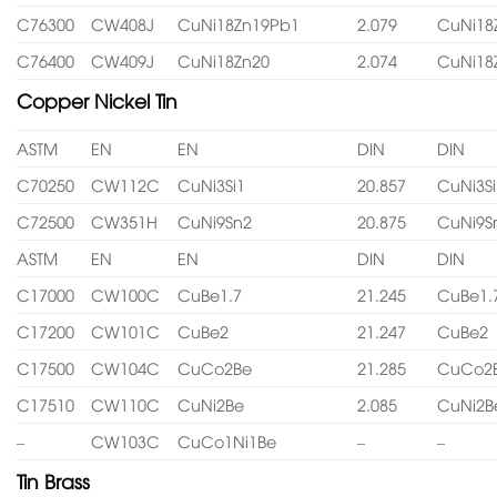
C76300
CW408J
CuNi18Zn19Pb1
2.079
CuNi18
C76400
CW409J
CuNi18Zn20
2.074
CuNi18
Copper Nickel Tin
ASTM
EN
EN
DIN
DIN
C70250
CW112C
CuNi3Si1
20.857
CuNi3Si
C72500
CW351H
CuNi9Sn2
20.875
CuNi9S
ASTM
EN
EN
DIN
DIN
C17000
CW100C
CuBe1.7
21.245
CuBe1.
C17200
CW101C
CuBe2
21.247
CuBe2
C17500
CW104C
CuCo2Be
21.285
CuCo2
C17510
CW110C
CuNi2Be
2.085
CuNi2B
–
CW103C
CuCo1Ni1Be
–
–
Tin Brass