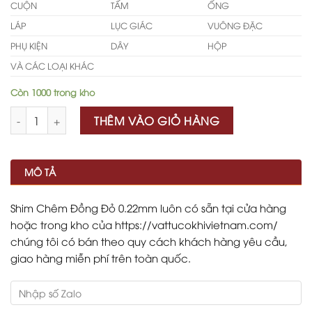
CUỘN
TẤM
ỐNG
LÁP
LỤC GIÁC
VUÔNG ĐẶC
PHỤ KIỆN
DÂY
HỘP
VÀ CÁC LOẠI KHÁC
Còn 1000 trong kho
Số lượng
THÊM VÀO GIỎ HÀNG
MÔ TẢ
Shim Chêm Đồng Đỏ 0.22mm luôn có sẵn tại cửa hàng
hoặc trong kho của https://vattucokhivietnam.com/
chúng tôi có bán theo quy cách khách hàng yêu cầu,
giao hàng miễn phí trên toàn quốc.