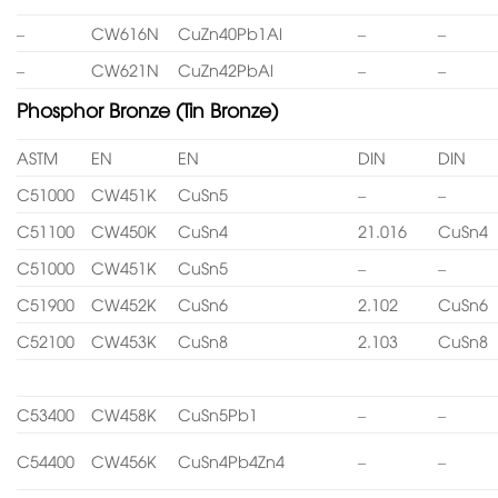
–
CW616N
CuZn40Pb1Al
–
–
–
CW621N
CuZn42PbAl
–
–
Phosphor Bronze (Tin Bronze)
ASTM
EN
EN
DIN
DIN
C51000
CW451K
CuSn5
–
–
C51100
CW450K
CuSn4
21.016
CuSn4
C51000
CW451K
CuSn5
–
–
C51900
CW452K
CuSn6
2.102
CuSn6
C52100
CW453K
CuSn8
2.103
CuSn8
C53400
CW458K
CuSn5Pb1
–
–
C54400
CW456K
CuSn4Pb4Zn4
–
–