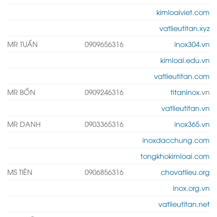
kimloaiviet.com
vatlieutitan.xyz
MR TUẤN
0909656316
inox304.vn
kimloai.edu.vn
vatlieutitan.com
MR BỐN
0909246316
titaninox
.vn
vatlieutitan.vn
MR DANH
0903365316
inox365.vn
inoxdacchung.com
tongkhokimloai.com
MS TIÊN
0906856316
chovatlieu.org
inox.org.vn
vatlieutitan.net