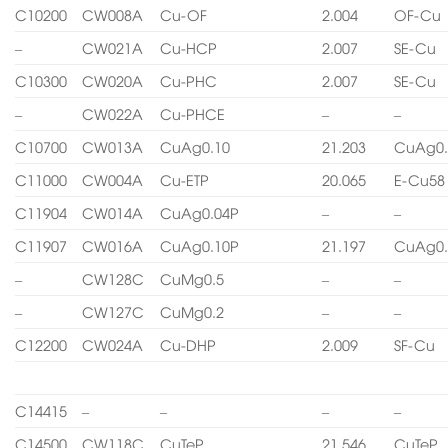
C10200
CW008A
Cu-OF
2.004
OF-Cu
–
CW021A
Cu-HCP
2.007
SE-Cu
C10300
CW020A
Cu-PHC
2.007
SE-Cu
–
CW022A
Cu-PHCE
–
–
C10700
CW013A
CuAg0.10
21.203
CuAg0.
C11000
CW004A
Cu-ETP
20.065
E-Cu58
C11904
CW014A
CuAg0.04P
–
–
C11907
CW016A
CuAg0.10P
21.197
CuAg0.
–
CW128C
CuMg0.5
–
–
–
CW127C
CuMg0.2
–
–
C12200
CW024A
Cu-DHP
2.009
SF-Cu
C14415
–
–
–
–
C14500
CW118C
CuTeP
21.546
CuTeP