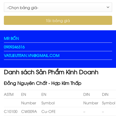
MR BỐN
0909246316
VATLIEUTITAN.VN@GMAIL.COM
Danh sách Sản Phẩm Kinh Doanh
Đồng Nguyên Chất - Hợp Kim Thấp
ASTM
EN
EN
DIN
DIN
Number
Symbol
Number
Symbol
C10100
CW009A
Cu-OFE
–
–