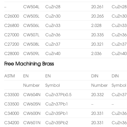
–
CW504L
CuZn28
20.261
CuZn28
C26000
CW505L
CuZn30
20.265
CuZn30
C26800
CW506L
CuZn33
2.028
CuZn33
C27000
CW507L
CuZn36
20.335
CuZn36
C27200
CW508L
CuZn37
20.321
CuZn37
C28000
CW509L
CuZn40
2.036
CuZn40
Free Machining Brass
ASTM
EN
EN
DIN
DIN
Number
Symbol
Number
Symbol
C33500
CW604N
CuZn37Pb0.5
20.332
CuZn37
C33500
CW605N
CuZn37Pb1
–
–
C34000
CW600N
CuZn35Pb1
20.331
CuZn36
C34200
CW601N
CuZn35Pb2
20.331
CuZn36