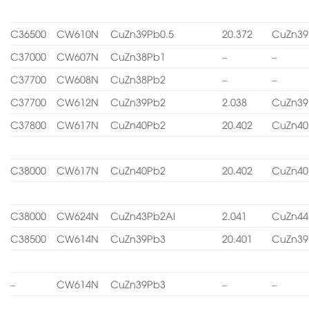
C36500
CW610N
CuZn39Pb0.5
20.372
CuZn39
C37000
CW607N
CuZn38Pb1
–
–
C37700
CW608N
CuZn38Pb2
–
–
C37700
CW612N
CuZn39Pb2
2.038
CuZn39
C37800
CW617N
CuZn40Pb2
20.402
CuZn40
C38000
CW617N
CuZn40Pb2
20.402
CuZn40
C38000
CW624N
CuZn43Pb2Al
2.041
CuZn44
C38500
CW614N
CuZn39Pb3
20.401
CuZn39
–
CW614N
CuZn39Pb3
–
–