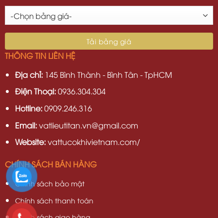
THÔNG TIN LIÊN HỆ
Địa chỉ:
145 Bình Thành - Bình Tân - TpHCM
Điện Thoại:
0936.304.304
Hotline:
0909.246.316
Email:
vatlieutitan.vn@gmail.com
Website:
vattucokhivietnam.com/
CHÍNH SÁCH BÁN HÀNG
Chính sách bảo mật
Chính sách thanh toán
Chính sách giao hàng