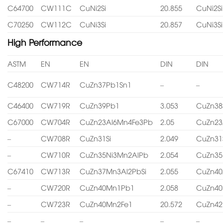
C64700
CW111C
CuNi2Si
20.855
CuNi2Si
C70250
CW112C
CuNi3Si
20.857
CuNi3Si
High Performance
ASTM
EN
EN
DIN
DIN
C48200
CW714R
CuZn37Pb1Sn1
–
–
C46400
CW719R
CuZn39Pb1
3.053
CuZn38
C67000
CW704R
CuZn23Al6Mn4Fe3Pb
2.05
CuZn23
–
CW708R
CuZn31Si
2.049
CuZn31
–
CW710R
CuZn35Ni3Mn2AlPb
2.054
CuZn35
C67410
CW713R
CuZn37Mn3Al2PbSi
2.055
CuZn40
–
CW720R
CuZn40Mn1Pb1
2.058
CuZn4
–
CW723R
CuZn40Mn2Fe1
20.572
CuZn4
–
–
–
–
–