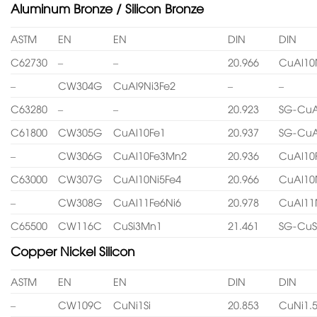
Aluminum Bronze / Silicon Bronze
ASTM
EN
EN
DIN
DIN
C62730
–
–
20.966
CuAl10
–
CW304G
CuAl9Ni3Fe2
–
–
C63280
–
–
20.923
SG-CuA
C61800
CW305G
CuAl10Fe1
20.937
SG-CuA
–
CW306G
CuAl10Fe3Mn2
20.936
CuAl10
C63000
CW307G
CuAl10Ni5Fe4
20.966
CuAl10
–
CW308G
CuAl11Fe6Ni6
20.978
CuAl11
C65500
CW116C
CuSi3Mn1
21.461
SG-CuS
Copper Nickel Silicon
ASTM
EN
EN
DIN
DIN
–
CW109C
CuNi1Si
20.853
CuNi1.5