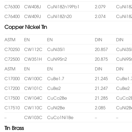
C76300
CW408J
CuNi18Zn19Pb1
2.079
CuNi18
C76400
CW409J
CuNi18Zn20
2.074
CuNi18
Copper Nickel Tin
ASTM
EN
EN
DIN
DIN
C70250
CW112C
CuNi3Si1
20.857
CuNi3Si
C72500
CW351H
CuNi9Sn2
20.875
CuNi9S
ASTM
EN
EN
DIN
DIN
C17000
CW100C
CuBe1.7
21.245
CuBe1.
C17200
CW101C
CuBe2
21.247
CuBe2
C17500
CW104C
CuCo2Be
21.285
CuCo2
C17510
CW110C
CuNi2Be
2.085
CuNi2B
–
CW103C
CuCo1Ni1Be
–
–
Tin Brass