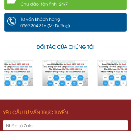
Chu đáo, tận tình, 24/7
Tư vấn khách hàng
0969.304.316 (Mr Dưỡng)
ĐỐI TÁC CỦA CHÚNG TÔI
YÊU CẦU TƯ VẤN TRỰC TUYẾN