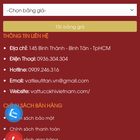
THÔNG TIN LIÊN HỆ
Địa chỉ:
145 Bình Thành - Bình Tân - TpHCM
Điện Thoại:
0936.304.304
Hotline:
0909.246.316
Email:
vatlieutitan.vn@gmail.com
Website:
vattucokhivietnam.com/
CHÍNH SÁCH BÁN HÀNG
Chính sách bảo mật
Chính sách thanh toán
Chính sách giao hàng