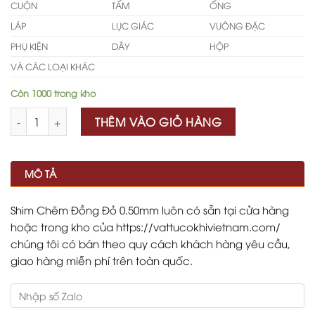
CUỘN
TẤM
ỐNG
LÁP
LỤC GIÁC
VUÔNG ĐẶC
PHỤ KIỆN
DÂY
HỘP
VÀ CÁC LOẠI KHÁC
Còn 1000 trong kho
Số lượng
THÊM VÀO GIỎ HÀNG
MÔ TẢ
Shim Chêm Đồng Đỏ 0.50mm luôn có sẵn tại cửa hàng
hoặc trong kho của https://vattucokhivietnam.com/
chúng tôi có bán theo quy cách khách hàng yêu cầu,
giao hàng miễn phí trên toàn quốc.