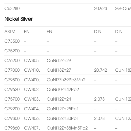
C63280
–
–
20.923
SG-CuA
Nickel Silver
ASTM
EN
EN
DIN
DIN
C73500
–
–
–
–
C75200
–
–
–
–
C76200
CW405J
CuNi12Zn29
–
–
C77000
CW410J
CuNi18Zn27
20.742
CuNi18
C79800
CW400J
CuNi7Zn39Pb3Mn2
–
–
C79620
CW402J
CuNi10Zn42Pb2
–
–
C75700
CW403J
CuNi12Zn24
2.073
CuNi12
C79200
CW404J
CuNi12Zn25Pb1
–
–
C79300
CW406J
CuNi12Zn30Pb1
2.078
CuNi12
C79860
CW407J
CuNi12Zn38Mn5Pb2
–
–