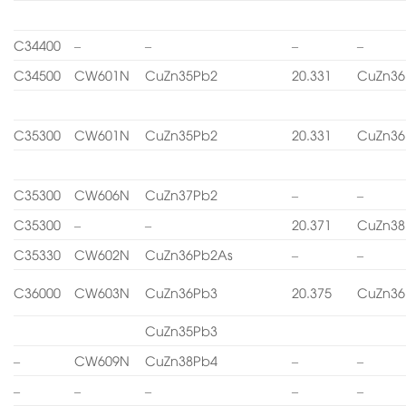
C34400
–
–
–
–
C34500
CW601N
CuZn35Pb2
20.331
CuZn36
C35300
CW601N
CuZn35Pb2
20.331
CuZn36
C35300
CW606N
CuZn37Pb2
–
–
C35300
–
–
20.371
CuZn38
C35330
CW602N
CuZn36Pb2As
–
–
C36000
CW603N
CuZn36Pb3
20.375
CuZn36
CuZn35Pb3
–
CW609N
CuZn38Pb4
–
–
–
–
–
–
–