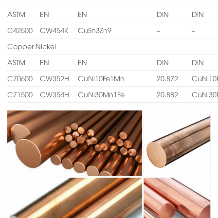
ASTM
EN
EN
DIN
DIN
C42500
CW454K
CuSn3Zn9
–
–
Copper Nickel
ASTM
EN
EN
DIN
DIN
C70600
CW352H
CuNi10Fe1Mn
20.872
CuNi10
C71500
CW354H
CuNi30Mn1Fe
20.882
CuNi30