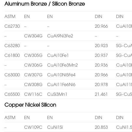
Aluminum Bronze / Silicon Bronze
ASTM
EN
EN
DIN
DIN
C62730
–
–
20.966
CuAl10
–
CW304G
CuAl9Ni3Fe2
–
–
C63280
–
–
20.923
SG-CuA
C61800
CW305G
CuAl10Fe1
20.937
SG-CuA
–
CW306G
CuAl10Fe3Mn2
20.936
CuAl10
C63000
CW307G
CuAl10Ni5Fe4
20.966
CuAl10
–
CW308G
CuAl11Fe6Ni6
20.978
CuAl11
C65500
CW116C
CuSi3Mn1
21.461
SG-CuS
Copper Nickel Silicon
ASTM
EN
EN
DIN
DIN
–
CW109C
CuNi1Si
20.853
CuNi1.5