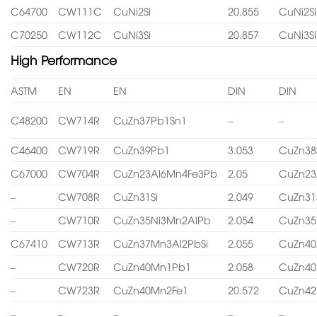
C64700
CW111C
CuNi2Si
20.855
CuNi2Si
C70250
CW112C
CuNi3Si
20.857
CuNi3Si
High Performance
ASTM
EN
EN
DIN
DIN
C48200
CW714R
CuZn37Pb1Sn1
–
–
C46400
CW719R
CuZn39Pb1
3.053
CuZn38
C67000
CW704R
CuZn23Al6Mn4Fe3Pb
2.05
CuZn23
–
CW708R
CuZn31Si
2.049
CuZn31
–
CW710R
CuZn35Ni3Mn2AlPb
2.054
CuZn35
C67410
CW713R
CuZn37Mn3Al2PbSi
2.055
CuZn40
–
CW720R
CuZn40Mn1Pb1
2.058
CuZn4
–
CW723R
CuZn40Mn2Fe1
20.572
CuZn4
–
–
–
–
–