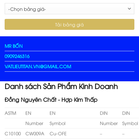
MR BỐN
0909246316
VATLIEUTITAN.VN@GMAIL.COM
Danh sách Sản Phẩm Kinh Doanh
Đồng Nguyên Chất - Hợp Kim Thấp
ASTM
EN
EN
DIN
DIN
Number
Symbol
Number
Symbol
C10100
CW009A
Cu-OFE
–
–