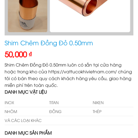
Shim Chêm Đồng Đỏ 0.50mm
50,000
₫
Shim Chêm Đồng Đỏ 0.50mm luôn có sẵn tại cửa hàng
hoặc trong kho của https://vattucokhivietnam.com/ chúng
tôi có bán theo quy cách khách hàng yêu cầu, giao hàng
miễn phí trên toàn quốc.
DANH MỤC VẬT LIỆU
INOX
TITAN
NIKEN
NHÔM
ĐỒNG
THÉP
VÀ CÁC LOẠI KHÁC
DANH MỤC SẢN PHẨM