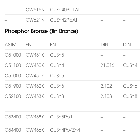
–
CW616N
CuZn40Pb1Al
–
–
–
CW621N
CuZn42PbAl
–
–
Phosphor Bronze (Tin Bronze)
ASTM
EN
EN
DIN
DIN
C51000
CW451K
CuSn5
–
–
C51100
CW450K
CuSn4
21.016
CuSn4
C51000
CW451K
CuSn5
–
–
C51900
CW452K
CuSn6
2.102
CuSn6
C52100
CW453K
CuSn8
2.103
CuSn8
C53400
CW458K
CuSn5Pb1
–
–
C54400
CW456K
CuSn4Pb4Zn4
–
–