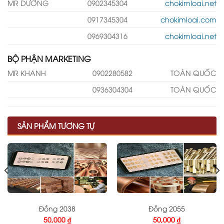
MR DƯỠNG
0902345304
chokimloai.net
0917345304
chokimloai.com
0969304316
chokimloai.net
BỘ PHẬN MARKETING
MR KHANH
0902280582
TOÀN QUỐC
0936304304
TOÀN QUỐC
SẢN PHẨM TƯƠNG TỰ
Đồng 2038
Đồng 2055
50,000
₫
50,000
₫