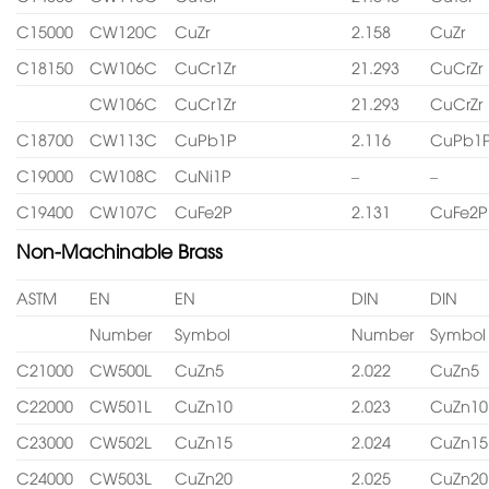
C15000
CW120C
CuZr
2.158
CuZr
C18150
CW106C
CuCr1Zr
21.293
CuCrZr
CW106C
CuCr1Zr
21.293
CuCrZr
C18700
CW113C
CuPb1P
2.116
CuPb1
C19000
CW108C
CuNi1P
–
–
C19400
CW107C
CuFe2P
2.131
CuFe2P
Non-Machinable Brass
ASTM
EN
EN
DIN
DIN
Number
Symbol
Number
Symbol
C21000
CW500L
CuZn5
2.022
CuZn5
C22000
CW501L
CuZn10
2.023
CuZn10
C23000
CW502L
CuZn15
2.024
CuZn15
C24000
CW503L
CuZn20
2.025
CuZn20