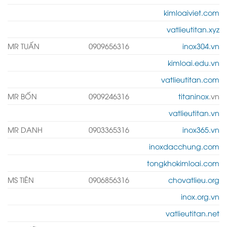
kimloaiviet.com
vatlieutitan.xyz
MR TUẤN
0909656316
inox304.vn
kimloai.edu.vn
vatlieutitan.com
MR BỐN
0909246316
titaninox
.vn
vatlieutitan.vn
MR DANH
0903365316
inox365.vn
inoxdacchung.com
tongkhokimloai.com
MS TIÊN
0906856316
chovatlieu.org
inox.org.vn
vatlieutitan.net