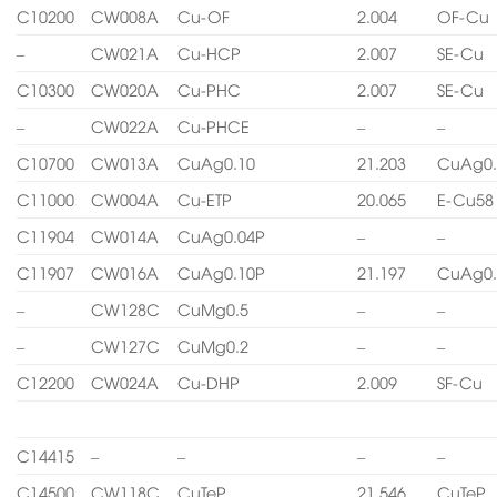
C10200
CW008A
Cu-OF
2.004
OF-Cu
–
CW021A
Cu-HCP
2.007
SE-Cu
C10300
CW020A
Cu-PHC
2.007
SE-Cu
–
CW022A
Cu-PHCE
–
–
C10700
CW013A
CuAg0.10
21.203
CuAg0.
C11000
CW004A
Cu-ETP
20.065
E-Cu58
C11904
CW014A
CuAg0.04P
–
–
C11907
CW016A
CuAg0.10P
21.197
CuAg0.
–
CW128C
CuMg0.5
–
–
–
CW127C
CuMg0.2
–
–
C12200
CW024A
Cu-DHP
2.009
SF-Cu
C14415
–
–
–
–
C14500
CW118C
CuTeP
21.546
CuTeP