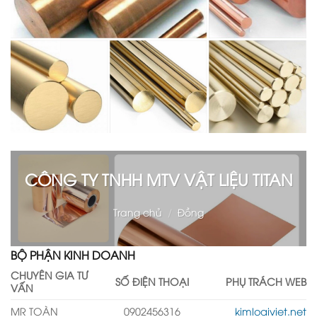
CÔNG TY TNHH MTV VẬT LIỆU TITAN
Trang chủ
/
Đồng
BỘ PHẬN KINH DOANH
CHUYÊN GIA TƯ
SỐ ĐIỆN THOẠI
PHỤ TRÁCH WEB
VẤN
MR TOÀN
0902456316
kimloaiviet.net