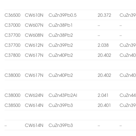
C36500
CW610N
CuZn39Pb0.5
20.372
CuZn39
C37000
CW607N
CuZn38Pb1
–
–
C37700
CW608N
CuZn38Pb2
–
–
C37700
CW612N
CuZn39Pb2
2.038
CuZn39
C37800
CW617N
CuZn40Pb2
20.402
CuZn40
C38000
CW617N
CuZn40Pb2
20.402
CuZn40
C38000
CW624N
CuZn43Pb2Al
2.041
CuZn44
C38500
CW614N
CuZn39Pb3
20.401
CuZn39
–
CW614N
CuZn39Pb3
–
–