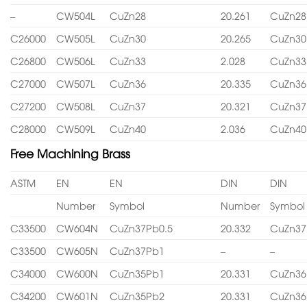
–
CW504L
CuZn28
20.261
CuZn28
C26000
CW505L
CuZn30
20.265
CuZn30
C26800
CW506L
CuZn33
2.028
CuZn33
C27000
CW507L
CuZn36
20.335
CuZn36
C27200
CW508L
CuZn37
20.321
CuZn37
C28000
CW509L
CuZn40
2.036
CuZn40
Free Machining Brass
ASTM
EN
EN
DIN
DIN
Number
Symbol
Number
Symbol
C33500
CW604N
CuZn37Pb0.5
20.332
CuZn37
C33500
CW605N
CuZn37Pb1
–
–
C34000
CW600N
CuZn35Pb1
20.331
CuZn36
C34200
CW601N
CuZn35Pb2
20.331
CuZn36