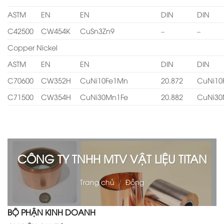
ASTM
EN
EN
DIN
DIN
C42500
CW454K
CuSn3Zn9
–
–
Copper Nickel
ASTM
EN
EN
DIN
DIN
C70600
CW352H
CuNi10Fe1Mn
20.872
CuNi10
C71500
CW354H
CuNi30Mn1Fe
20.882
CuNi30
CÔNG TY TNHH MTV VẬT LIỆU TITAN
Trang chủ
/
Đồng
BỘ PHẬN KINH DOANH