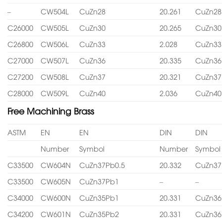
–
CW504L
CuZn28
20.261
CuZn28
C26000
CW505L
CuZn30
20.265
CuZn30
C26800
CW506L
CuZn33
2.028
CuZn33
C27000
CW507L
CuZn36
20.335
CuZn36
C27200
CW508L
CuZn37
20.321
CuZn37
C28000
CW509L
CuZn40
2.036
CuZn40
Free Machining Brass
ASTM
EN
EN
DIN
DIN
Number
Symbol
Number
Symbol
C33500
CW604N
CuZn37Pb0.5
20.332
CuZn37
C33500
CW605N
CuZn37Pb1
–
–
C34000
CW600N
CuZn35Pb1
20.331
CuZn36
C34200
CW601N
CuZn35Pb2
20.331
CuZn36