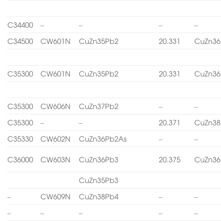
C34400
–
–
–
–
C34500
CW601N
CuZn35Pb2
20.331
CuZn36
C35300
CW601N
CuZn35Pb2
20.331
CuZn36
C35300
CW606N
CuZn37Pb2
–
–
C35300
–
–
20.371
CuZn38
C35330
CW602N
CuZn36Pb2As
–
–
C36000
CW603N
CuZn36Pb3
20.375
CuZn36
CuZn35Pb3
–
CW609N
CuZn38Pb4
–
–
–
–
–
–
–