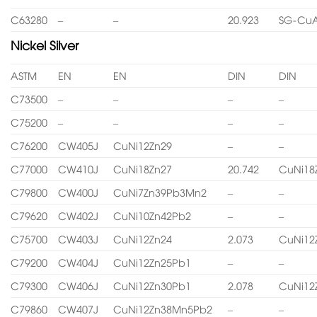
C63280
–
–
20.923
SG-CuA
Nickel Silver
ASTM
EN
EN
DIN
DIN
C73500
–
–
–
–
C75200
–
–
–
–
C76200
CW405J
CuNi12Zn29
–
–
C77000
CW410J
CuNi18Zn27
20.742
CuNi18
C79800
CW400J
CuNi7Zn39Pb3Mn2
–
–
C79620
CW402J
CuNi10Zn42Pb2
–
–
C75700
CW403J
CuNi12Zn24
2.073
CuNi12
C79200
CW404J
CuNi12Zn25Pb1
–
–
C79300
CW406J
CuNi12Zn30Pb1
2.078
CuNi12
C79860
CW407J
CuNi12Zn38Mn5Pb2
–
–