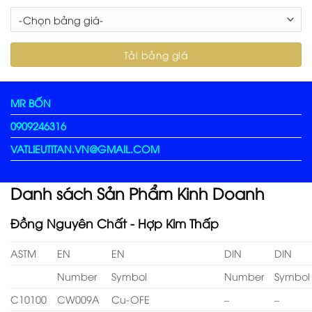
MR BỐN
0909246316
VATLIEUTITAN.VN@GMAIL.COM
Danh sách Sản Phẩm Kinh Doanh
Đồng Nguyên Chất - Hợp Kim Thấp
ASTM
EN
EN
DIN
DIN
Number
Symbol
Number
Symbol
C10100
CW009A
Cu-OFE
–
–