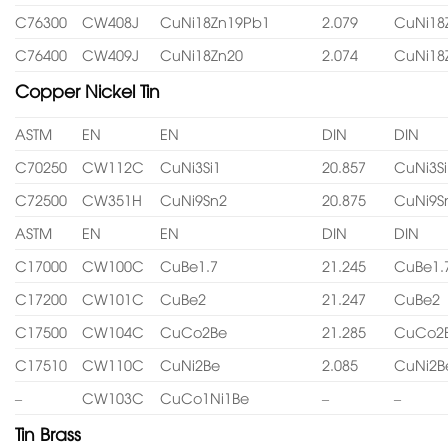
C76300
CW408J
CuNi18Zn19Pb1
2.079
CuNi18
C76400
CW409J
CuNi18Zn20
2.074
CuNi18
Copper Nickel Tin
ASTM
EN
EN
DIN
DIN
C70250
CW112C
CuNi3Si1
20.857
CuNi3Si
C72500
CW351H
CuNi9Sn2
20.875
CuNi9S
ASTM
EN
EN
DIN
DIN
C17000
CW100C
CuBe1.7
21.245
CuBe1.
C17200
CW101C
CuBe2
21.247
CuBe2
C17500
CW104C
CuCo2Be
21.285
CuCo2
C17510
CW110C
CuNi2Be
2.085
CuNi2B
–
CW103C
CuCo1Ni1Be
–
–
Tin Brass