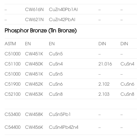
–
CW616N
CuZn40Pb1Al
–
–
–
CW621N
CuZn42PbAl
–
–
Phosphor Bronze (Tin Bronze)
ASTM
EN
EN
DIN
DIN
C51000
CW451K
CuSn5
–
–
C51100
CW450K
CuSn4
21.016
CuSn4
C51000
CW451K
CuSn5
–
–
C51900
CW452K
CuSn6
2.102
CuSn6
C52100
CW453K
CuSn8
2.103
CuSn8
C53400
CW458K
CuSn5Pb1
–
–
C54400
CW456K
CuSn4Pb4Zn4
–
–