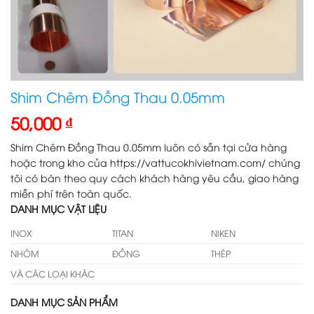
Shim Chêm Đồng Thau 0.05mm
50,000
₫
Shim Chêm Đồng Thau 0.05mm luôn có sẵn tại cửa hàng
hoặc trong kho của https://vattucokhivietnam.com/ chúng
tôi có bán theo quy cách khách hàng yêu cầu, giao hàng
miễn phí trên toàn quốc.
DANH MỤC VẬT LIỆU
INOX
TITAN
NIKEN
NHÔM
ĐỒNG
THÉP
VÀ CÁC LOẠI KHÁC
DANH MỤC SẢN PHẨM