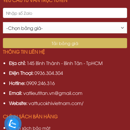
YÊU CẦU TƯ VẤN TRỰC TUYẾN
THÔNG TIN LIÊN HỆ
Địa chỉ:
145 Bình Thành - Bình Tân - TpHCM
Điện Thoại:
0936.304.304
Hotline:
0909.246.316
Email:
vatlieutitan.vn@gmail.com
Website:
vattucokhivietnam.com/
CHÍNH SÁCH BÁN HÀNG
Chính sách bảo mật