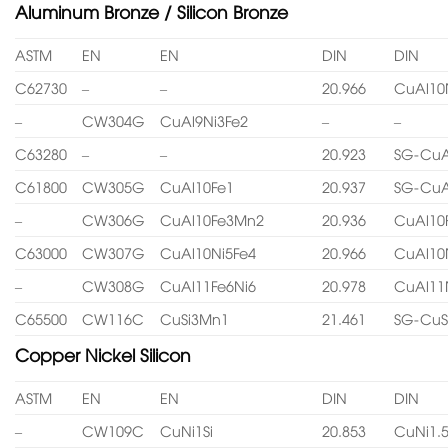
Aluminum Bronze / Silicon Bronze
ASTM
EN
EN
DIN
DIN
C62730
–
–
20.966
CuAl10
–
CW304G
CuAl9Ni3Fe2
–
–
C63280
–
–
20.923
SG-CuA
C61800
CW305G
CuAl10Fe1
20.937
SG-CuA
–
CW306G
CuAl10Fe3Mn2
20.936
CuAl10
C63000
CW307G
CuAl10Ni5Fe4
20.966
CuAl10
–
CW308G
CuAl11Fe6Ni6
20.978
CuAl11
C65500
CW116C
CuSi3Mn1
21.461
SG-CuS
Copper Nickel Silicon
ASTM
EN
EN
DIN
DIN
–
CW109C
CuNi1Si
20.853
CuNi1.5