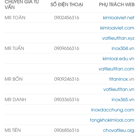
CHUYÊN GIA TƯ
SỐ ĐIỆN THOẠI
PHỤ TRÁCH WEB
VẤN
MR TOÀN
0902456316
kimloaiviet.net
kimloaiviet.com
vatlieutitan.xyz
MR TUẤN
0909656316
inox304.vn
kimloai.edu.vn
vatlieutitan.com
MR BỐN
0909246316
titaninox
.vn
vatlieutitan.vn
MR DANH
0903365316
inox365.vn
inoxdacchung.com
tongkhokimloai.com
MS TIÊN
0906856316
chovatlieu.org