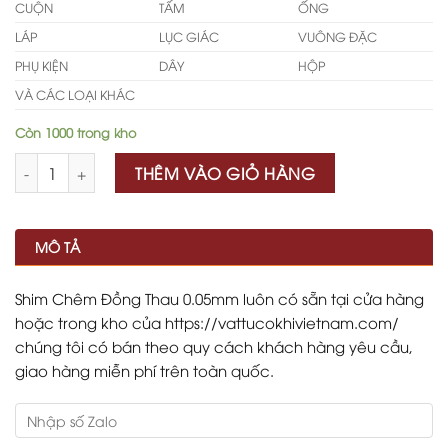
CUỘN
TẤM
ỐNG
LÁP
LỤC GIÁC
VUÔNG ĐẶC
PHỤ KIỆN
DÂY
HỘP
VÀ CÁC LOẠI KHÁC
Còn 1000 trong kho
Số lượng
THÊM VÀO GIỎ HÀNG
MÔ TẢ
Shim Chêm Đồng Thau 0.05mm luôn có sẵn tại cửa hàng
hoặc trong kho của https://vattucokhivietnam.com/
chúng tôi có bán theo quy cách khách hàng yêu cầu,
giao hàng miễn phí trên toàn quốc.