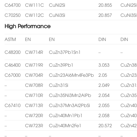
C64700
CW111C
CuNi2Si
20.855
CuNi2Si
C70250
CW112C
CuNi3Si
20.857
CuNi3Si
High Performance
ASTM
EN
EN
DIN
DIN
C48200
CW714R
CuZn37Pb1Sn1
–
–
C46400
CW719R
CuZn39Pb1
3.053
CuZn38
C67000
CW704R
CuZn23Al6Mn4Fe3Pb
2.05
CuZn23
–
CW708R
CuZn31Si
2.049
CuZn31
–
CW710R
CuZn35Ni3Mn2AlPb
2.054
CuZn35
C67410
CW713R
CuZn37Mn3Al2PbSi
2.055
CuZn40
–
CW720R
CuZn40Mn1Pb1
2.058
CuZn4
–
CW723R
CuZn40Mn2Fe1
20.572
CuZn4
–
–
–
–
–