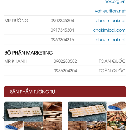
inox.org.vn
vatlieutitan.net
MR DƯỠNG
0902345304
chokimloai.net
0917345304
chokimloai.com
0969304316
chokimloai.net
BỘ PHẬN MARKETING
MR KHANH
0902280582
TOÀN QUỐC
0936304304
TOÀN QUỐC
SẢN PHẨM TƯƠNG TỰ