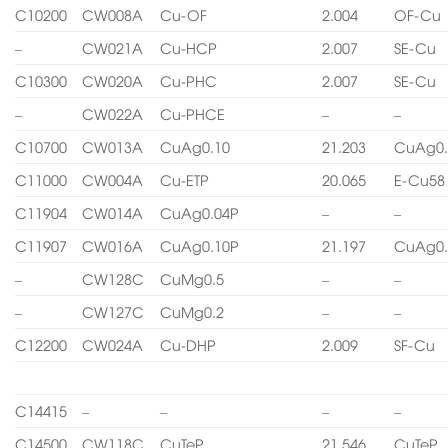
C10200
CW008A
Cu-OF
2.004
OF-Cu
–
CW021A
Cu-HCP
2.007
SE-Cu
C10300
CW020A
Cu-PHC
2.007
SE-Cu
–
CW022A
Cu-PHCE
–
–
C10700
CW013A
CuAg0.10
21.203
CuAg0.
C11000
CW004A
Cu-ETP
20.065
E-Cu58
C11904
CW014A
CuAg0.04P
–
–
C11907
CW016A
CuAg0.10P
21.197
CuAg0.
–
CW128C
CuMg0.5
–
–
–
CW127C
CuMg0.2
–
–
C12200
CW024A
Cu-DHP
2.009
SF-Cu
C14415
–
–
–
–
C14500
CW118C
CuTeP
21.546
CuTeP