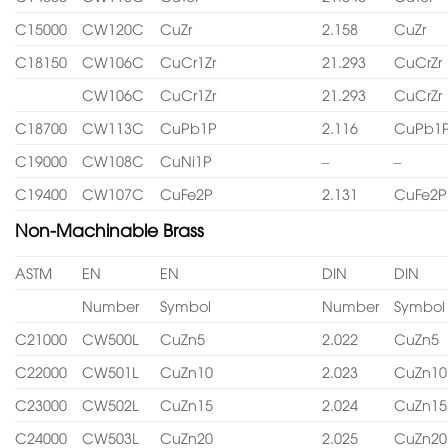
C15000
CW120C
CuZr
2.158
CuZr
C18150
CW106C
CuCr1Zr
21.293
CuCrZr
CW106C
CuCr1Zr
21.293
CuCrZr
C18700
CW113C
CuPb1P
2.116
CuPb1
C19000
CW108C
CuNi1P
–
–
C19400
CW107C
CuFe2P
2.131
CuFe2P
Non-Machinable Brass
ASTM
EN
EN
DIN
DIN
Number
Symbol
Number
Symbol
C21000
CW500L
CuZn5
2.022
CuZn5
C22000
CW501L
CuZn10
2.023
CuZn10
C23000
CW502L
CuZn15
2.024
CuZn15
C24000
CW503L
CuZn20
2.025
CuZn20