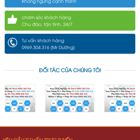
Không ngừng cạnh tranh
chăm sóc khách hàng
Chu đáo, tận tình, 24/7
Tư vấn khách hàng
0969.304.316 (Mr Dưỡng)
ĐỐI TÁC CỦA CHÚNG TÔI