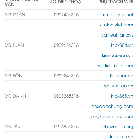
SỐ ĐIỆN THOẠI
PHỤ TRÁCH WEB
VẤN
MR TOÀN
0902456316
kimloaiviet.net
kimloaiviet.com
vatlieutitan.xyz
MR TUẤN
0909656316
inox304.vn
kimloai.edu.vn
vatlieutitan.com
MR BỐN
0909246316
titaninox
.vn
vatlieutitan.vn
MR DANH
0903365316
inox365.vn
inoxdacchung.com
tongkhokimloai.com
MS TIÊN
0906856316
chovatlieu.org
inox.org.vn