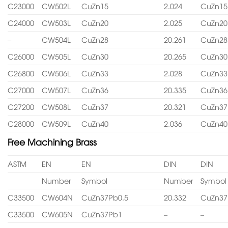
C23000
CW502L
CuZn15
2.024
CuZn15
C24000
CW503L
CuZn20
2.025
CuZn20
–
CW504L
CuZn28
20.261
CuZn28
C26000
CW505L
CuZn30
20.265
CuZn30
C26800
CW506L
CuZn33
2.028
CuZn33
C27000
CW507L
CuZn36
20.335
CuZn36
C27200
CW508L
CuZn37
20.321
CuZn37
C28000
CW509L
CuZn40
2.036
CuZn40
Free Machining Brass
ASTM
EN
EN
DIN
DIN
Number
Symbol
Number
Symbol
C33500
CW604N
CuZn37Pb0.5
20.332
CuZn37
C33500
CW605N
CuZn37Pb1
–
–