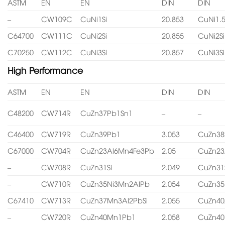
ASTM
EN
EN
DIN
DIN
–
CW109C
CuNi1Si
20.853
CuNi1.5
C64700
CW111C
CuNi2Si
20.855
CuNi2Si
C70250
CW112C
CuNi3Si
20.857
CuNi3Si
High Performance
ASTM
EN
EN
DIN
DIN
C48200
CW714R
CuZn37Pb1Sn1
–
–
C46400
CW719R
CuZn39Pb1
3.053
CuZn38
C67000
CW704R
CuZn23Al6Mn4Fe3Pb
2.05
CuZn23
–
CW708R
CuZn31Si
2.049
CuZn31
–
CW710R
CuZn35Ni3Mn2AlPb
2.054
CuZn35
C67410
CW713R
CuZn37Mn3Al2PbSi
2.055
CuZn40
–
CW720R
CuZn40Mn1Pb1
2.058
CuZn4