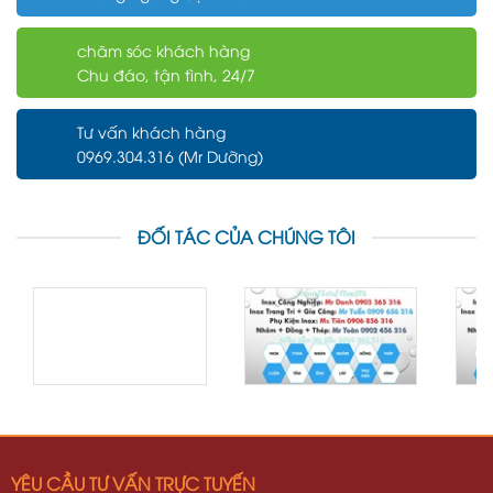
chăm sóc khách hàng
Chu đáo, tận tình, 24/7
Tư vấn khách hàng
0969.304.316 (Mr Dưỡng)
ĐỐI TÁC CỦA CHÚNG TÔI
YÊU CẦU TƯ VẤN TRỰC TUYẾN