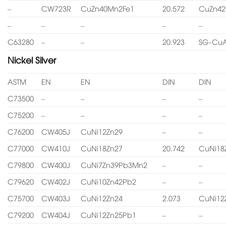
–
CW723R
CuZn40Mn2Fe1
20.572
CuZn4
–
–
–
–
–
C63280
–
–
20.923
SG-CuA
Nickel Silver
ASTM
EN
EN
DIN
DIN
C73500
–
–
–
–
C75200
–
–
–
–
C76200
CW405J
CuNi12Zn29
–
–
C77000
CW410J
CuNi18Zn27
20.742
CuNi18
C79800
CW400J
CuNi7Zn39Pb3Mn2
–
–
C79620
CW402J
CuNi10Zn42Pb2
–
–
C75700
CW403J
CuNi12Zn24
2.073
CuNi12
C79200
CW404J
CuNi12Zn25Pb1
–
–