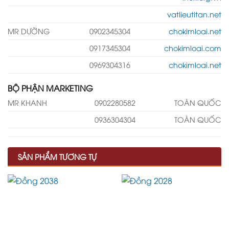
vatlieutitan.net
MR DƯỠNG
0902345304
chokimloai.net
0917345304
chokimloai.com
0969304316
chokimloai.net
BỘ PHẬN MARKETING
MR KHANH
0902280582
TOÀN QUỐC
0936304304
TOÀN QUỐC
SẢN PHẨM TƯƠNG TỰ