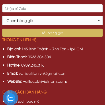
THÔNG TIN LIÊN HỆ
Địa chỉ:
145 Bình Thành - Bình Tân - TpHCM
Điện Thoại:
0936.304.304
Hotline:
0909.246.316
Email:
vatlieutitan.vn@gmail.com
Website:
vattucokhivietnam.com/
CHÍNH SÁCH BÁN HÀNG
Chính sách bảo mật