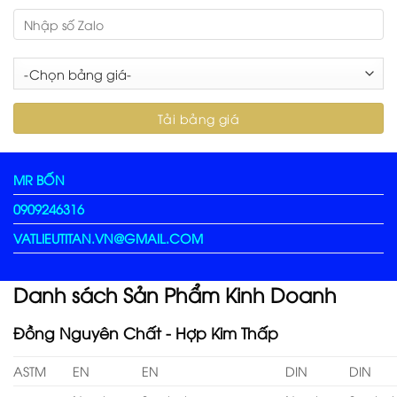
MR BỐN
0909246316
VATLIEUTITAN.VN@GMAIL.COM
Danh sách Sản Phẩm Kinh Doanh
Đồng Nguyên Chất - Hợp Kim Thấp
ASTM
EN
EN
DIN
DIN