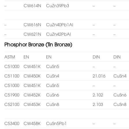
–
CW614N
CuZn39Pb3
–
–
–
CW616N
CuZn40Pb1Al
–
–
–
CW621N
CuZn42PbAl
–
–
Phosphor Bronze (Tin Bronze)
ASTM
EN
EN
DIN
DIN
C51000
CW451K
CuSn5
–
–
C51100
CW450K
CuSn4
21.016
CuSn4
C51000
CW451K
CuSn5
–
–
C51900
CW452K
CuSn6
2.102
CuSn6
C52100
CW453K
CuSn8
2.103
CuSn8
C53400
CW458K
CuSn5Pb1
–
–