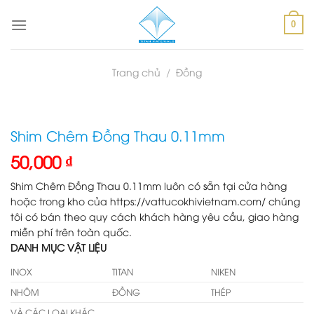
Skip
to
0
content
Trang chủ
/
Đồng
Shim Chêm Đồng Thau 0.11mm
50,000
₫
Shim Chêm Đồng Thau 0.11mm luôn có sẵn tại cửa hàng
hoặc trong kho của https://vattucokhivietnam.com/ chúng
tôi có bán theo quy cách khách hàng yêu cầu, giao hàng
miễn phí trên toàn quốc.
DANH MỤC VẬT LIỆU
INOX
TITAN
NIKEN
NHÔM
ĐỒNG
THÉP
VÀ CÁC LOẠI KHÁC