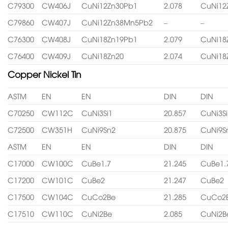
C79300
CW406J
CuNi12Zn30Pb1
2.078
CuNi12
C79860
CW407J
CuNi12Zn38Mn5Pb2
–
–
C76300
CW408J
CuNi18Zn19Pb1
2.079
CuNi18
C76400
CW409J
CuNi18Zn20
2.074
CuNi18
Copper Nickel Tin
ASTM
EN
EN
DIN
DIN
C70250
CW112C
CuNi3Si1
20.857
CuNi3Si
C72500
CW351H
CuNi9Sn2
20.875
CuNi9S
ASTM
EN
EN
DIN
DIN
C17000
CW100C
CuBe1.7
21.245
CuBe1.
C17200
CW101C
CuBe2
21.247
CuBe2
C17500
CW104C
CuCo2Be
21.285
CuCo2
C17510
CW110C
CuNi2Be
2.085
CuNi2B