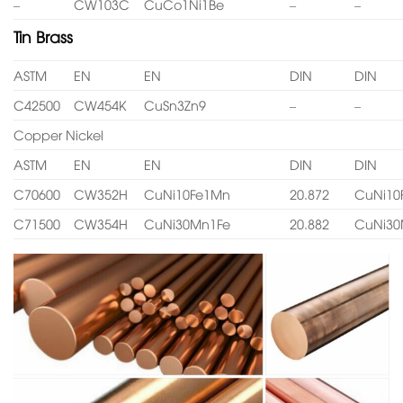
–
CW103C
CuCo1Ni1Be
–
–
Tin Brass
ASTM
EN
EN
DIN
DIN
C42500
CW454K
CuSn3Zn9
–
–
Copper Nickel
ASTM
EN
EN
DIN
DIN
C70600
CW352H
CuNi10Fe1Mn
20.872
CuNi10
C71500
CW354H
CuNi30Mn1Fe
20.882
CuNi30