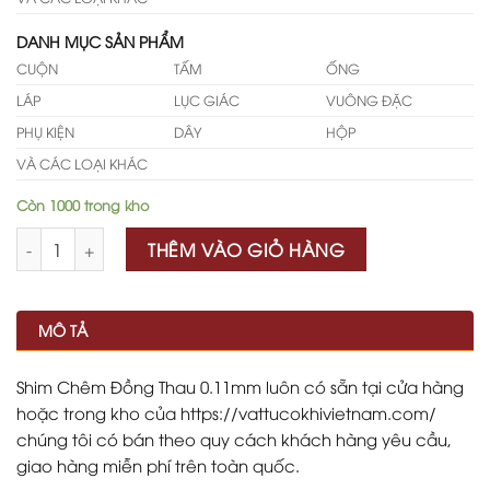
DANH MỤC SẢN PHẨM
CUỘN
TẤM
ỐNG
LÁP
LỤC GIÁC
VUÔNG ĐẶC
PHỤ KIỆN
DÂY
HỘP
VÀ CÁC LOẠI KHÁC
Còn 1000 trong kho
Số lượng
THÊM VÀO GIỎ HÀNG
MÔ TẢ
Shim Chêm Đồng Thau 0.11mm luôn có sẵn tại cửa hàng
hoặc trong kho của https://vattucokhivietnam.com/
chúng tôi có bán theo quy cách khách hàng yêu cầu,
giao hàng miễn phí trên toàn quốc.