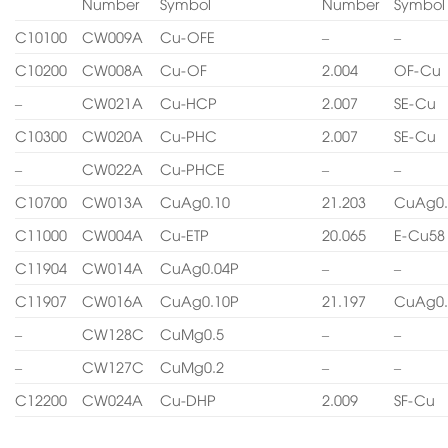
Number
Symbol
Number
Symbol
C10100
CW009A
Cu-OFE
–
–
C10200
CW008A
Cu-OF
2.004
OF-Cu
–
CW021A
Cu-HCP
2.007
SE-Cu
C10300
CW020A
Cu-PHC
2.007
SE-Cu
–
CW022A
Cu-PHCE
–
–
C10700
CW013A
CuAg0.10
21.203
CuAg0.
C11000
CW004A
Cu-ETP
20.065
E-Cu58
C11904
CW014A
CuAg0.04P
–
–
C11907
CW016A
CuAg0.10P
21.197
CuAg0.
–
CW128C
CuMg0.5
–
–
–
CW127C
CuMg0.2
–
–
C12200
CW024A
Cu-DHP
2.009
SF-Cu