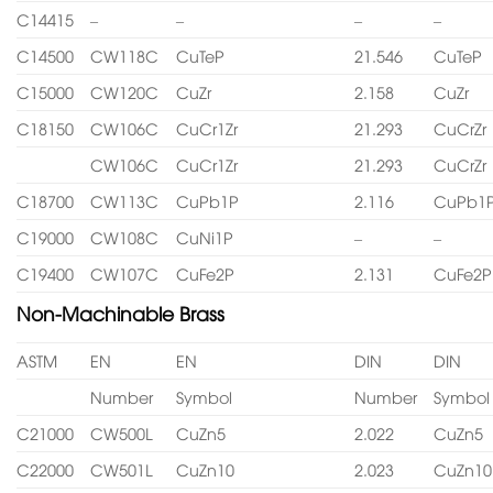
C14415
–
–
–
–
C14500
CW118C
CuTeP
21.546
CuTeP
C15000
CW120C
CuZr
2.158
CuZr
C18150
CW106C
CuCr1Zr
21.293
CuCrZr
CW106C
CuCr1Zr
21.293
CuCrZr
C18700
CW113C
CuPb1P
2.116
CuPb1
C19000
CW108C
CuNi1P
–
–
C19400
CW107C
CuFe2P
2.131
CuFe2P
Non-Machinable Brass
ASTM
EN
EN
DIN
DIN
Number
Symbol
Number
Symbol
C21000
CW500L
CuZn5
2.022
CuZn5
C22000
CW501L
CuZn10
2.023
CuZn10