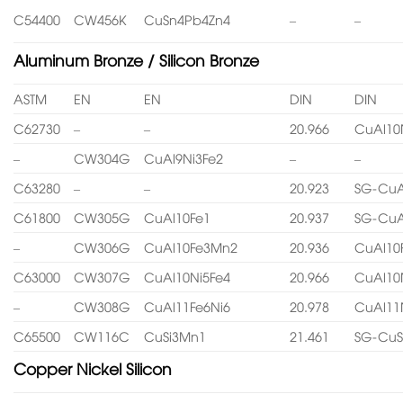
C54400
CW456K
CuSn4Pb4Zn4
–
–
Aluminum Bronze / Silicon Bronze
ASTM
EN
EN
DIN
DIN
C62730
–
–
20.966
CuAl10
–
CW304G
CuAl9Ni3Fe2
–
–
C63280
–
–
20.923
SG-CuA
C61800
CW305G
CuAl10Fe1
20.937
SG-CuA
–
CW306G
CuAl10Fe3Mn2
20.936
CuAl10
C63000
CW307G
CuAl10Ni5Fe4
20.966
CuAl10
–
CW308G
CuAl11Fe6Ni6
20.978
CuAl11
C65500
CW116C
CuSi3Mn1
21.461
SG-CuS
Copper Nickel Silicon