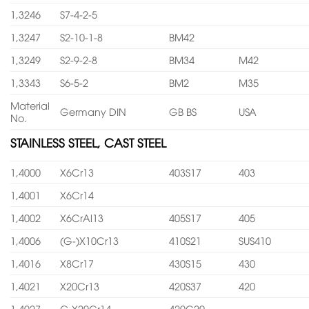
1,3246
S7-4-2-5
1,3247
S2-10-1-8
BM42
1,3249
S2-9-2-8
BM34
M42
1,3343
S6-5-2
BM2
M35
Material
Germany DIN
GB BS
USA
No.
STAINLESS STEEL, CAST STEEL
1,4000
X6Cr13
403S17
403
1,4001
X6Cr14
1,4002
X6CrAl13
405S17
405
1,4006
(G-)X10Cr13
410S21
SUS410
1,4016
X8Cr17
430S15
430
1,4021
X20Cr13
420S37
420
1,4027
G-X20Cr14
420C29