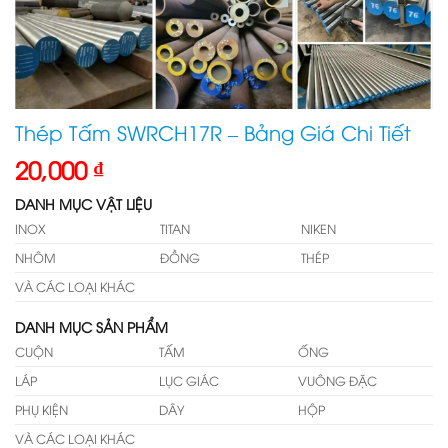
Thép Tấm SWRCH17R – Bảng Giá Chi Tiết
20,000
₫
DANH MỤC VẬT LIỆU
INOX
TITAN
NIKEN
NHÔM
ĐỒNG
THÉP
VÀ CÁC LOẠI KHÁC
DANH MỤC SẢN PHẨM
CUỘN
TẤM
ỐNG
LÁP
LỤC GIÁC
VUÔNG ĐẶC
PHỤ KIỆN
DÂY
HỘP
VÀ CÁC LOẠI KHÁC