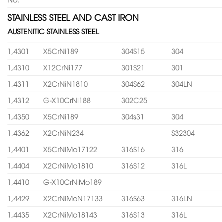
STAINLESS STEEL AND CAST IRON
AUSTENITIC STAINLESS STEEL
1,4301
X5CrNi189
304S15
304
1,4310
X12CrNi177
301S21
301
1,4311
X2CrNiN1810
304S62
304LN
1,4312
G-X10CrNi188
302C25
1,4350
X5CrNi189
304s31
304
1,4362
X2CrNiN234
S32304
1,4401
X5CrNiMo17122
316S16
316
1,4404
X2CrNiMo1810
316S12
316L
1,4410
G-X10CrNiMo189
1,4429
X2CrNiMoN17133
316S63
316LN
1,4435
X2CrNiMo18143
316S13
316L