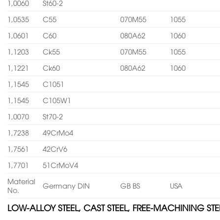
1,0060
St60-2
1,0535
C55
070M55
1055
1,0601
C60
080A62
1060
1,1203
Ck55
070M55
1055
1,1221
Ck60
080A62
1060
1,1545
C1051
1,1545
C105W1
1,0070
St70-2
1,7238
49CrMo4
1,7561
42CrV6
1,7701
51CrMoV4
Material
Germany DIN
GB BS
USA
No.
LOW-ALLOY STEEL, CAST STEEL, FREE-MACHINING STE