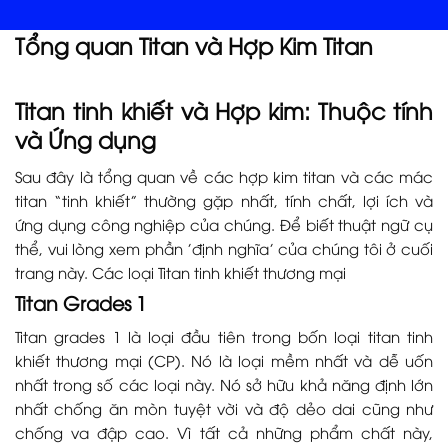
Tổng quan Titan và Hợp Kim Titan
Titan tinh khiết và Hợp kim: Thuộc tính
và Ứng dụng
Sau đây là tổng quan về các hợp kim titan và các mác
titan “tinh khiết” thường gặp nhất, tính chất, lợi ích và
ứng dụng công nghiệp của chúng. Để biết thuật ngữ cụ
thể, vui lòng xem phần 'định nghĩa' của chúng tôi ở cuối
trang này. Các loại Titan tinh khiết thương mại
Titan Grades 1
Titan grades 1 là loại đầu tiên trong bốn loại titan tinh
khiết thương mại (CP). Nó là loại mềm nhất và dễ uốn
nhất trong số các loại này. Nó sở hữu khả năng định lớn
nhất chống ăn mòn tuyệt vời và độ dẻo dai cũng như
chống va đập cao. Vì tất cả những phẩm chất này,