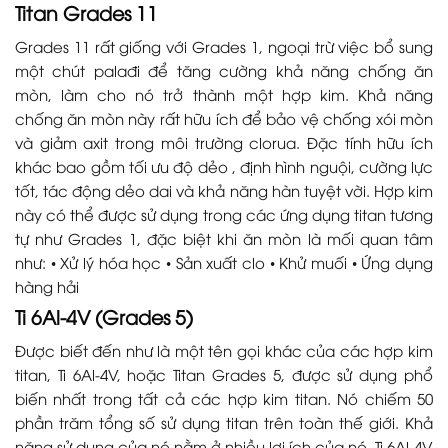
Titan Grades 11
Grades 11 rất giống với Grades 1, ngoại trừ việc bổ sung
một chút palađi để tăng cường khả năng chống ăn
mòn, làm cho nó trở thành một hợp kim. Khả năng
chống ăn mòn này rất hữu ích để bảo vệ chống xói mòn
và giảm axit trong môi trường clorua. Đặc tính hữu ích
khác bao gồm tối ưu độ dẻo , định hình nguội, cường lực
tốt, tác động dẻo dai và khả năng hàn tuyệt vời. Hợp kim
này có thể được sử dụng trong các ứng dụng titan tương
tự như Grades 1, đặc biệt khi ăn mòn là mối quan tâm
như: • Xử lý hóa học • Sản xuất clo • Khử muối • Ứng dụng
hàng hải
Ti 6Al-4V (Grades 5)
Được biết đến như là một tên gọi khác của các hợp kim
titan, Ti 6Al-4V, hoặc Titan Grades 5, được sử dụng phổ
biến nhất trong tất cả các hợp kim titan. Nó chiếm 50
phần trăm tổng số sử dụng titan trên toàn thế giới. Khả
năng sử dụng của nó nằm ở nhiều lợi ích của nó. Ti 6Al-4V