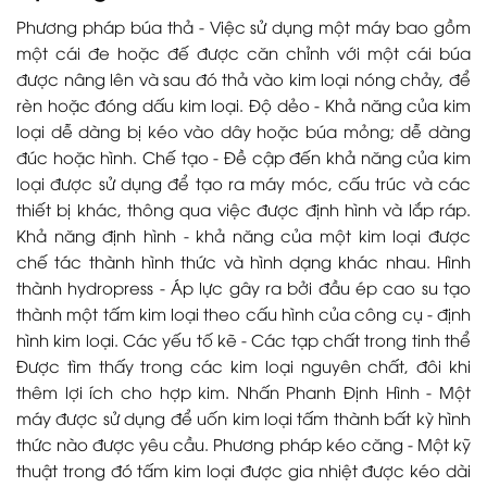
Phương pháp búa thả - Việc sử dụng một máy bao gồm
một cái đe hoặc đế được căn chỉnh với một cái búa
được nâng lên và sau đó thả vào kim loại nóng chảy, để
rèn hoặc đóng dấu kim loại. Độ dẻo - Khả năng của kim
loại dễ dàng bị kéo vào dây hoặc búa mỏng; dễ dàng
đúc hoặc hình. Chế tạo - Đề cập đến khả năng của kim
loại được sử dụng để tạo ra máy móc, cấu trúc và các
thiết bị khác, thông qua việc được định hình và lắp ráp.
Khả năng định hình - khả năng của một kim loại được
chế tác thành hình thức và hình dạng khác nhau. Hình
thành hydropress - Áp lực gây ra bởi đầu ép cao su tạo
thành một tấm kim loại theo cấu hình của công cụ - định
hình kim loại. Các yếu tố kẽ - Các tạp chất trong tinh thể
Được tìm thấy trong các kim loại nguyên chất, đôi khi
thêm lợi ích cho hợp kim. Nhấn Phanh Định Hình - Một
máy được sử dụng để uốn kim loại tấm thành bất kỳ hình
thức nào được yêu cầu. Phương pháp kéo căng - Một kỹ
thuật trong đó tấm kim loại được gia nhiệt được kéo dài