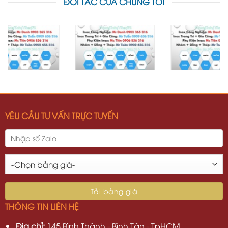
ĐỐI TÁC CỦA CHÚNG TÔI
YÊU CẦU TƯ VẤN TRỰC TUYẾN
THÔNG TIN LIÊN HỆ
Địa chỉ:
145 Bình Thành - Bình Tân - TpHCM