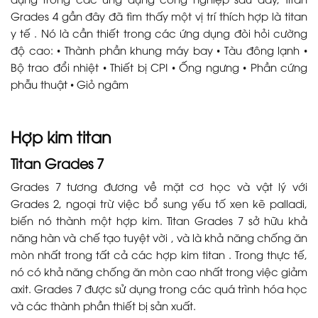
Grades 4 gần đây đã tìm thấy một vị trí thích hợp là titan
y tế . Nó là cần thiết trong các ứng dụng đòi hỏi cường
độ cao: • Thành phần khung máy bay • Tàu đông lạnh •
Bộ trao đổi nhiệt • Thiết bị CPI • Ống ngưng • Phần cứng
phẫu thuật • Giỏ ngâm
Hợp kim titan
Titan Grades 7
Grades 7 tương đương về mặt cơ học và vật lý với
Grades 2, ngoại trừ việc bổ sung yếu tố xen kẽ palladi,
biến nó thành một hợp kim. Titan Grades 7 sở hữu khả
năng hàn và chế tạo tuyệt vời , và là khả năng chống ăn
mòn nhất trong tất cả các hợp kim titan . Trong thực tế,
nó có khả năng chống ăn mòn cao nhất trong việc giảm
axit. Grades 7 được sử dụng trong các quá trình hóa học
và các thành phần thiết bị sản xuất.