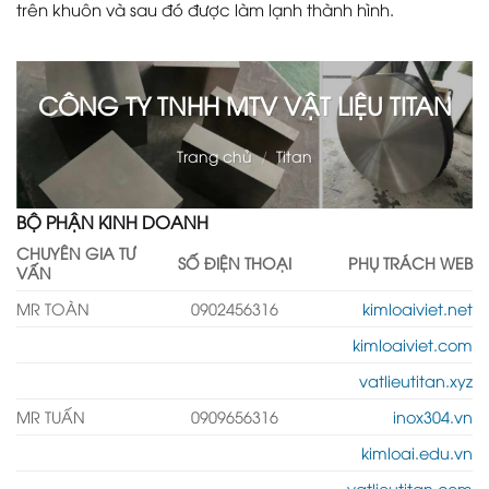
trên khuôn và sau đó được làm lạnh thành hình.
CÔNG TY TNHH MTV VẬT LIỆU TITAN
Trang chủ
/
Titan
BỘ PHẬN KINH DOANH
CHUYÊN GIA TƯ
SỐ ĐIỆN THOẠI
PHỤ TRÁCH WEB
VẤN
MR TOÀN
0902456316
kimloaiviet.net
kimloaiviet.com
vatlieutitan.xyz
MR TUẤN
0909656316
inox304.vn
kimloai.edu.vn
vatlieutitan.com