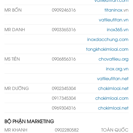
MR BỐN
0909246316
titaninox
.vn
vatlieutitan.vn
MR DANH
0903365316
inox365.vn
inoxdacchung.com
tongkhokimloai.com
MS TIÊN
0906856316
chovatlieu.org
inox.org.vn
vatlieutitan.net
MR DƯỠNG
0902345304
chokimloai.net
0917345304
chokimloai.com
0969304316
chokimloai.net
BỘ PHẬN MARKETING
MR KHANH
0902280582
TOÀN QUỐC