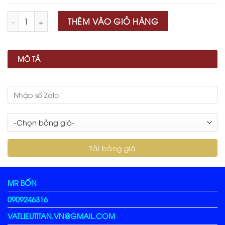
Số lượng
THÊM VÀO GIỎ HÀNG
MÔ TẢ
MR BỐN
0909246316
VATLIEUTITAN.VN@GMAIL.COM