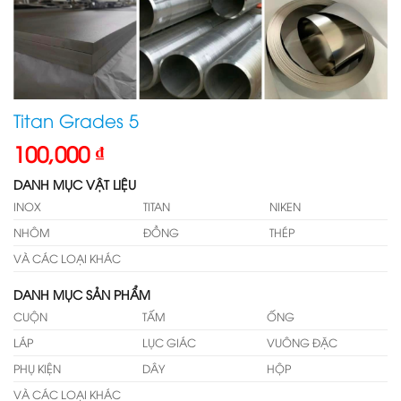
Titan Grades 5
100,000
₫
DANH MỤC VẬT LIỆU
INOX
TITAN
NIKEN
NHÔM
ĐỒNG
THÉP
VÀ CÁC LOẠI KHÁC
DANH MỤC SẢN PHẨM
CUỘN
TẤM
ỐNG
LÁP
LỤC GIÁC
VUÔNG ĐẶC
PHỤ KIỆN
DÂY
HỘP
VÀ CÁC LOẠI KHÁC