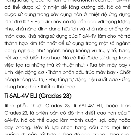
có thể được xử lý nhiệt để tăng cường độ. Nó có thể
được sử dụng trong xây dựng hàn ở nhiệt độ ứng dụng
lên tới 600 ° F. Hợp kim này có độ bền cao với trọng lượng
nhẹ, khả năng định dạng hữu ích và khả năng chống ăn
mòn cao. Khả năng sử dụng của Ti 6AI-4V làm cho nó trở
thành hợp kim tốt nhất để sử dụng trong một số ngành
công nghiệp, như ngành hàng không vũ trụ, y tế, hàng
hải và chế biến hóa học. Nó có thể được sử dụng trong
việc tạo ra những thứ kỹ thuật như: • Tua bin máy bay •
Linh kiện động cơ • Thành phần cấu trúc máy bay • Chốt
hàng không vũ trụ • Phụ tùng tự động hiệu suất cao • Ứng
dụng hàng hải • Thiết bị thể thao
Ti 6AL-4V ELI (Grades 23)
Titan phẫu thuật Grades 23, Ti 6AL-4V ELI, hoặc Titan
Grades 23, là phiên bản có độ tinh khiết cao hơn của Ti
6Al-4V. Nó có thể được làm thành cuộn, sợi, dây hoặc
dây phẳng. Đây là lựa chọn hàng đầu cho mọi tình
huống khi cần kết hợp cường độ cao, trọng lượng nhẹ,