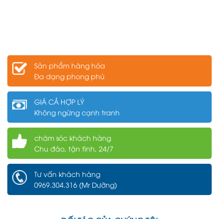
Sản phẩm hàng hóa
Đa dạng phong phú
GIÁ CẢ HỢP LÝ
Không ngừng cạnh tranh
chăm sóc khách hàng
Chu đáo, tận tình, 24/7
Tư vấn khách hàng
0969.304.316 (Mr Dưỡng)