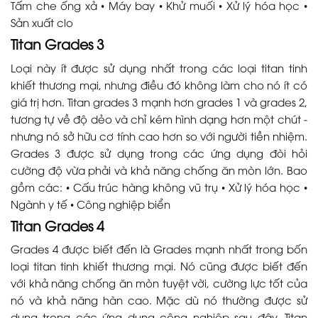
Tấm che ống xả • Máy bay • Khử muối • Xử lý hóa học •
Sản xuất clo
Titan Grades 3
Loại này ít được sử dụng nhất trong các loại titan tinh
khiết thương mại, nhưng điều đó không làm cho nó ít có
giá trị hơn. Titan grades 3 mạnh hơn grades 1 và grades 2,
tương tự về độ dẻo và chỉ kém hình dạng hơn một chút -
nhưng nó sở hữu cơ tính cao hơn so với người tiền nhiệm.
Grades 3 được sử dụng trong các ứng dụng đòi hỏi
cường độ vừa phải và khả năng chống ăn mòn lớn. Bao
gồm các: • Cấu trúc hàng không vũ trụ • Xử lý hóa học •
Ngành y tế • Công nghiệp biển
Titan Grades 4
Grades 4 được biết đến là Grades mạnh nhất trong bốn
loại titan tinh khiết thương mại. Nó cũng được biết đến
với khả năng chống ăn mòn tuyệt vời, cường lực tốt của
nó và khả năng hàn cao. Mặc dù nó thường được sử
dụng trong các ứng dụng công nghiệp sau đây, Titan