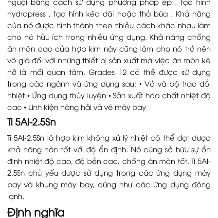
nguội bằng cách sử dụng phương pháp ép , tạo hình
hydropress , tạo hình kéo dài hoặc thả búa . Khả năng
của nó được hình thành theo nhiều cách khác nhau làm
cho nó hữu ích trong nhiều ứng dụng. Khả năng chống
ăn mòn cao của hợp kim này cũng làm cho nó trở nên
vô giá đối với những thiết bị sản xuất mà việc ăn mòn kẽ
hở là mối quan tâm. Grades 12 có thể được sử dụng
trong các ngành và ứng dụng sau: • Vỏ và bộ trao đổi
nhiệt • Ứng dụng thủy luyện • Sản xuất hóa chất nhiệt độ
cao • Linh kiện hàng hải và vé máy bay
Ti 5Al-2.5Sn
Ti 5Al-2.5Sn là hợp kim không xử lý nhiệt có thể đạt được
khả năng hàn tốt với độ ổn định. Nó cũng sở hữu sự ổn
định nhiệt độ cao, độ bền cao, chống ăn mòn tốt. Ti 5Al-
2.5Sn chủ yếu được sử dụng trong các ứng dụng máy
bay và khung máy bay, cũng như các ứng dụng đông
lạnh.
Định nghĩa