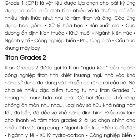
Grade 1 (CP1) là vật liệu được lựa chọn cho bất kỳ ứng
dụng nơi cần phải định hình nhiều và là thường có sẵn
nhiều hình thức như: như là tấm titan và ống. Các ứng
dụng bao gồm: • Xử lý hóa học • Sản xuất clo • Cực
dương ổn định kích thước • Khử muối • Ngành kiến trúc •
Ngành y tế • Công nghiệp biển • Phụ tùng ô tô • Cấu trúc
khung máy bay
Titan Grades 2
Titan Grades 2 được gọi là titan “ngựa kéo” của ngành
công nghiệp titan tinh khiết thương mại, nhờ vào khả
năng sử dụng đa dạng và tính sẵn có rộng rãi của nó. Nó
chia sẻ nhiều đặc điểm tương tự như titan Grades 1,
nhưng nó mạnh hơn một chút. Cả hai đều có khả năng
chống ăn mòn như nhau. Loại này sở hữu khả năng hàn
tốt, độ bền, độ dẻo và khả năng định hình. Điều này làm
cho thanh và tấm titan grades 2 là lựa chọn chính cho
nhiều lĩnh vực ứng dụng: • Ngành kiến trúc • Sản xuất điện
• Ngành y tế • Xử lý hydro-carbon • Công nghiệp biển •