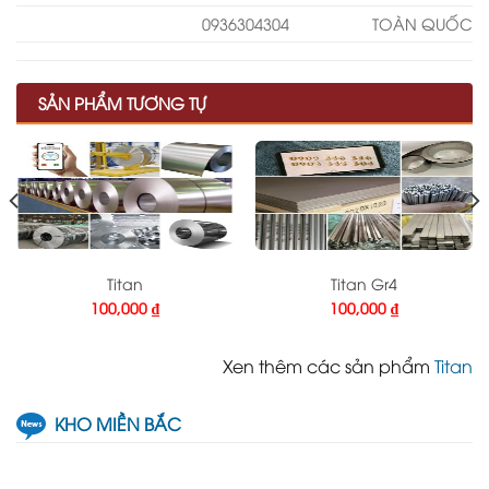
0936304304
TOÀN QUỐC
SẢN PHẨM TƯƠNG TỰ
Titan
Titan Gr4
100,000
₫
100,000
₫
Xen thêm các sản phẩm
Titan
KHO MIỀN BẮC