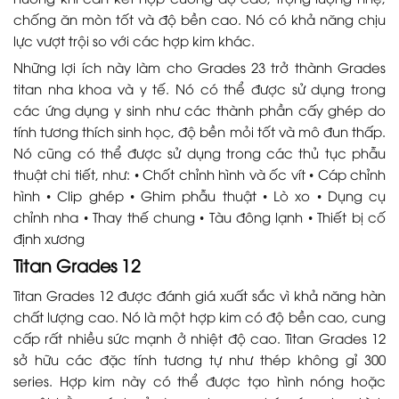
chống ăn mòn tốt và độ bền cao. Nó có khả năng chịu
lực vượt trội so với các hợp kim khác.
Những lợi ích này làm cho Grades 23 trở thành Grades
titan nha khoa và y tế. Nó có thể được sử dụng trong
các ứng dụng y sinh như các thành phần cấy ghép do
tính tương thích sinh học, độ bền mỏi tốt và mô đun thấp.
Nó cũng có thể được sử dụng trong các thủ tục phẫu
thuật chi tiết, như: • Chốt chỉnh hình và ốc vít • Cáp chỉnh
hình • Clip ghép • Ghim phẫu thuật • Lò xo • Dụng cụ
chỉnh nha • Thay thế chung • Tàu đông lạnh • Thiết bị cố
định xương
Titan Grades 12
Titan Grades 12 được đánh giá xuất sắc vì khả năng hàn
chất lượng cao. Nó là một hợp kim có độ bền cao, cung
cấp rất nhiều sức mạnh ở nhiệt độ cao. Titan Grades 12
sở hữu các đặc tính tương tự như thép không gỉ 300
series. Hợp kim này có thể được tạo hình nóng hoặc