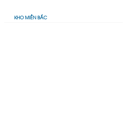
Ưu
Bảng
Điểm,
giá
Ứng
mới
Dụng
KHO MIỀN BẮC
nhất,
&
Đặc
So
Tính,
Sánh
Ứng
Dụng
&
So
Sánh