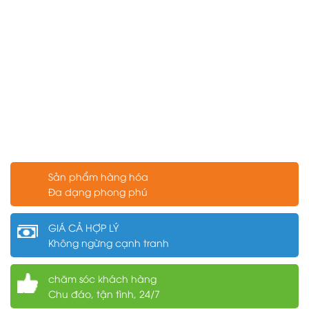
Sản phẩm hàng hóa
Đa dạng phong phú
GIÁ CẢ HỢP LÝ
Không ngừng cạnh tranh
chăm sóc khách hàng
Chu đáo, tận tình, 24/7