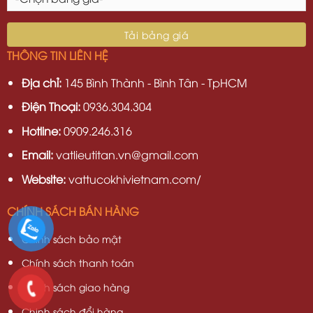
THÔNG TIN LIÊN HỆ
Địa chỉ:
145 Bình Thành - Bình Tân - TpHCM
Điện Thoại:
0936.304.304
Hotline:
0909.246.316
Email:
vatlieutitan.vn@gmail.com
Website:
vattucokhivietnam.com/
CHÍNH SÁCH BÁN HÀNG
Chính sách bảo mật
Chính sách thanh toán
Chính sách giao hàng
Chinh sách đổi hàng