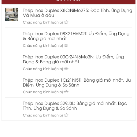
Thép Inox Duplex X8CrNiMo275: Đặc Tính, Ứng Dụng
Và Mua ở đâu
ở
Chức năng bình luận bị tắt
Thép
Inox
Thép Inox Duplex 08X21H6M2T: Ưu Điểm, Ứng Dụng
Duplex
& Bảng giá mới nhất
X8CrNiMo275:
ở
Chức năng bình luận bị tắt
Đặc
Thép
Tính,
Inox
Thép Inox Duplex 00Cr24Ni6Mo3N: Ưu Điểm, Ứng
Ứng
Duplex
Dụng & Bảng giá mới nhất
Dụng
08X21H6M2T:
ở
Chức năng bình luận bị tắt
Và
Ưu
Thép
Mua
Điểm,
Inox
ở
Thép Inox Duplex 1Cr21Ni5Ti: Bảng giá mới nhất, Ưu
Ứng
Duplex
Điểm, Ứng Dụng & So Sánh
đâu
Dụng
00Cr24Ni6Mo3N:
ở
Chức năng bình luận bị tắt
&
Ưu
Thép
Bảng
Điểm,
Inox
giá
Thép Inox Duplex 329J3L: Bảng giá mới nhất, Đặc
Ứng
Duplex
Tính, Ứng Dụng & So Sánh
mới
Dụng
1Cr21Ni5Ti:
nhất
ở
Chức năng bình luận bị tắt
&
Bảng
Thép
Bảng
giá
Inox
giá
mới
Duplex
mới
nhất,
329J3L:
nhất