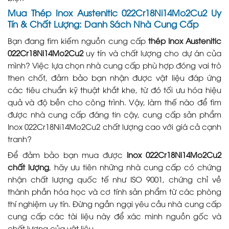
Mua Thép Inox Austenitic 022Cr18Ni14Mo2Cu2 Uy
Tín & Chất Lượng: Danh Sách Nhà Cung Cấp
Bạn đang tìm kiếm nguồn cung cấp
thép Inox Austenitic
022Cr18Ni14Mo2Cu2
uy tín và chất lượng cho dự án của
mình? Việc lựa chọn nhà cung cấp phù hợp đóng vai trò
then chốt, đảm bảo bạn nhận được vật liệu đáp ứng
các tiêu chuẩn kỹ thuật khắt khe, từ đó tối ưu hóa hiệu
quả và độ bền cho công trình. Vậy, làm thế nào để tìm
được nhà cung cấp đáng tin cậy, cung cấp sản phẩm
Inox 022Cr18Ni14Mo2Cu2 chất lượng cao với giá cả cạnh
tranh?
Để đảm bảo bạn mua được
Inox 022Cr18Ni14Mo2Cu2
chất lượng
, hãy ưu tiên những nhà cung cấp có chứng
nhận chất lượng quốc tế như ISO 9001, chứng chỉ về
thành phần hóa học và cơ tính sản phẩm từ các phòng
thí nghiệm uy tín. Đừng ngần ngại yêu cầu nhà cung cấp
cung cấp các tài liệu này để xác minh nguồn gốc và
chất lượng của vật liệu.