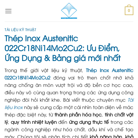
Skip
to
0
content
TÀI LIỆU KỸ THUẬT
Thép Inox Austenitic
022Cr18Ni14Mo2Cu2: Ưu Điểm,
Ứng Dụng & Bảng giá mới nhất
Trong thế giới vật liệu kỹ thuật,
Thép Inox Austenitic
022Cr18Ni14Mo2Cu2
đóng vai trò then chốt nhờ khả
năng chống ăn mòn vượt trội và độ bền cơ học cao,
điều này vô cùng quan trọng trong các ứng dụng công
nghiệp đòi hỏi khắt khe. Bài viết thuộc chuyên mục
Tài
liệu Inox
này sẽ cung cấp một cái nhìn toàn diện về mác
thép đặc biệt này, từ
thành phần hóa học
,
tính chất vật
lý
,
quy trình nhiệt luyện
đến
ứng dụng thực tế
trong các
ngành công nghiệp như hóa chất, dầu khí và chế tạo
máy. Chúng tôi sẽ phân tích chi tiết
khả năng hàn
,
khả