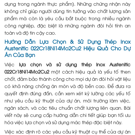
dụng trong ngành thực phẩm). Những chứng nhận này
không chỉ giúp người dùng tin tưởng vào chất lượng sản
phẩm mà còn là yêu cầu bắt buộc trong nhiều ngành
công nghiệp, đặc biệt là những ngành đòi hỏi tính an
toàn và độ tin cậy cao.
Hướng Dẫn Lựa Chọn & Sử Dụng Thép Inox
Austenitic 022Cr18Ni14Mo2Cu2 Hiệu Quả Cho Dự
Án Của Bạn
Việc
lựa chọn và sử dụng thép Inox Austenitic
022Cr18Ni14Mo2Cu2
một cách hiệu quả là yếu tố then
chốt, đảm bảo thành công cho mọi dự án đòi hỏi vật liệu
có khả năng chống ăn mòn và độ bền cao. Để đưa ra
quyết định đúng đắn, cần xem xét kỹ lưỡng các yếu tố
như yêu cầu kỹ thuật của dự án, môi trường làm việc,
ngân sách, và các tiêu chuẩn chất lượng liên quan. Bài
viết này sẽ cung cấp hướng dẫn chi tiết giúp bạn tối ưu
hóa việc lựa chọn và sử dụng mác thép đặc biệt này.
Việc xác định rõ các yêu cầu kỹ thuật cụ thể của dự án