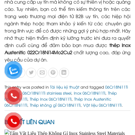
nhà cung cấp uy tín mà không có sự thiên vị hoặc quảng
cáo. Tuy nhiên, bạn có thể tìm kiếm thông tin trên các
trang web thương mại điện tử B2B uy tín, các hiệp hội
ngành thép hoặc tham khảo ý kiến từ các chuyên gia
trong lĩnh vực để có được những gợi ý phù hợp nhất. Hãy
nhớ thực hiện thẩm định kỹ lưỡng trước khi đưa ra quyết
định cuối cùng để đảm bảo bạn mua được
thép Inox
Austenitic 022Cr18Ni14Mo2Cu2
chất lượng cao, đáp ứng
yêu cầu của dự án.
This entry was posted in
Tài liệu kỹ thuật
and tagged
06Cr18Ni11Ti
material
,
06Cr18Ni11Ti stainless steel
,
Inox 06Cr18Ni11Ti
,
Thép
06Cr18Ni11Ti
,
Thép Inox 06Cr18Ni11Ti
,
Thép Inox Austenitic
06Cr18Ni11Ti
,
Thép không gỉ 06Cr18Ni11Ti
,
Vật liệu 06Cr18Ni11Ti
.
BÀI VIẾT LIÊN QUAN