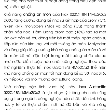
tuổi thọ cho các thiết bị hoạt động trong điều kiện nhiệt
độ khắc nghiệt.
Khả năng
chống ăn mòn
của Inox 022Cr18Ni14Mo2Cu2
được tăng cường đáng kể nhờ sự kết hợp của crom (Cr),
niken (Ni), molypden (Mo) và đồng (Cu) trong thành
phần hóa học. Hàm lượng crom cao (18%) tạo ra một
lớp oxit bảo vệ thụ động trên bề mặt thép, ngăn chặn sự
tiếp xúc của kim loại với môi trường ăn mòn. Molypden
và đồng giúp tăng cường khả năng chống ăn mòn rỗ và
ăn mòn kẽ hở, đặc biệt trong môi trường chứa clorua
như nước biển hoặc hóa chất công nghiệp. Theo các
thử nghiệm thực tế, Inox 022Cr18Ni14Mo2Cu2 thể hiện
khả năng chống ăn mòn tốt hơn đáng kể so với Inox 316L
khi tiếp xúc với môi trường axit sulfuric loãng.
Nhờ những đặc tính vượt trội này,
Inox Austenitic
022Cr18Ni14Mo2Cu2
là lựa chọn lý tưởng cho các ứng
dụng trong ngành công nghiệp hóa chất, dầu khí, hàng
hải, y tế và thực phẩm, nơi mà độ bền và khả năng