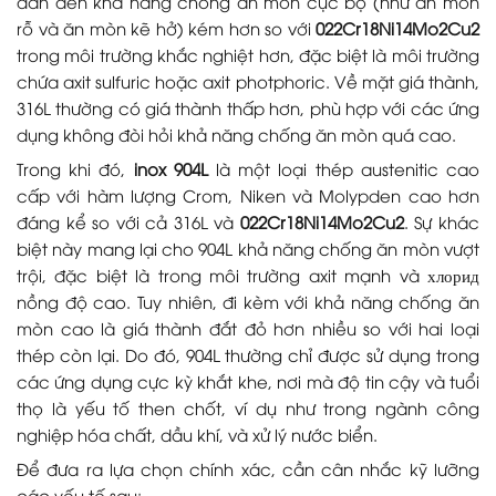
dẫn đến khả năng chống ăn mòn cục bộ (như ăn mòn
rỗ và ăn mòn kẽ hở) kém hơn so với
022Cr18Ni14Mo2Cu2
trong môi trường khắc nghiệt hơn, đặc biệt là môi trường
chứa axit sulfuric hoặc axit photphoric. Về mặt giá thành,
316L thường có giá thành thấp hơn, phù hợp với các ứng
dụng không đòi hỏi khả năng chống ăn mòn quá cao.
Trong khi đó,
inox 904L
là một loại thép austenitic cao
cấp với hàm lượng Crom, Niken và Molypden cao hơn
đáng kể so với cả 316L và
022Cr18Ni14Mo2Cu2
. Sự khác
biệt này mang lại cho 904L khả năng chống ăn mòn vượt
trội, đặc biệt là trong môi trường axit mạnh và хлорид
nồng độ cao. Tuy nhiên, đi kèm với khả năng chống ăn
mòn cao là giá thành đắt đỏ hơn nhiều so với hai loại
thép còn lại. Do đó, 904L thường chỉ được sử dụng trong
các ứng dụng cực kỳ khắt khe, nơi mà độ tin cậy và tuổi
thọ là yếu tố then chốt, ví dụ như trong ngành công
nghiệp hóa chất, dầu khí, và xử lý nước biển.
Để đưa ra lựa chọn chính xác, cần cân nhắc kỹ lưỡng
các yếu tố sau: