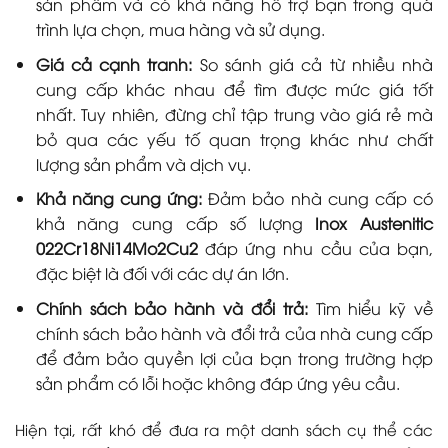
sản phẩm và có khả năng hỗ trợ bạn trong quá
trình lựa chọn, mua hàng và sử dụng.
Giá cả cạnh tranh:
So sánh giá cả từ nhiều nhà
cung cấp khác nhau để tìm được mức giá tốt
nhất. Tuy nhiên, đừng chỉ tập trung vào giá rẻ mà
bỏ qua các yếu tố quan trọng khác như chất
lượng sản phẩm và dịch vụ.
Khả năng cung ứng:
Đảm bảo nhà cung cấp có
khả năng cung cấp số lượng
Inox Austenitic
022Cr18Ni14Mo2Cu2
đáp ứng nhu cầu của bạn,
đặc biệt là đối với các dự án lớn.
Chính sách bảo hành và đổi trả:
Tìm hiểu kỹ về
chính sách bảo hành và đổi trả của nhà cung cấp
để đảm bảo quyền lợi của bạn trong trường hợp
sản phẩm có lỗi hoặc không đáp ứng yêu cầu.
Hiện tại, rất khó để đưa ra một danh sách cụ thể các