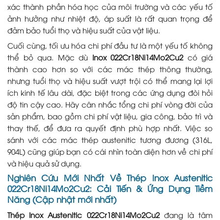
xác thành phần hóa học của môi trường và các yếu tố
ảnh hưởng như nhiệt độ, áp suất là rất quan trọng để
đảm bảo tuổi thọ và hiệu suất của vật liệu.
Cuối cùng, tối ưu hóa chi phí đầu tư là một yếu tố không
thể bỏ qua. Mặc dù
Inox 022Cr18Ni14Mo2Cu2
có giá
thành cao hơn so với các mác thép thông thường,
nhưng tuổi thọ và hiệu suất vượt trội có thể mang lại lợi
ích kinh tế lâu dài, đặc biệt trong các ứng dụng đòi hỏi
độ tin cậy cao. Hãy cân nhắc tổng chi phí vòng đời của
sản phẩm, bao gồm chi phí vật liệu, gia công, bảo trì và
thay thế, để đưa ra quyết định phù hợp nhất. Việc so
sánh với các mác thép austenitic tương đương (316L,
904L) cũng giúp bạn có cái nhìn toàn diện hơn về chi phí
và hiệu quả sử dụng.
Nghiên Cứu Mới Nhất Về Thép Inox Austenitic
022Cr18Ni14Mo2Cu2: Cải Tiến & Ứng Dụng Tiềm
Năng (Cập nhật mới nhất)
Thép Inox Austenitic 022Cr18Ni14Mo2Cu2
đang là tâm