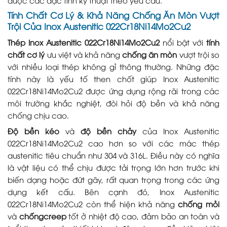
Tính Chất Cơ Lý & Khả Năng Chống Ăn Mòn Vượt
Trội Của Inox Austenitic 022Cr18Ni14Mo2Cu2
Thép Inox Austenitic 022Cr18Ni14Mo2Cu2
nổi bật với
tính
chất cơ lý
ưu việt và khả năng
chống ăn mòn
vượt trội so
với nhiều loại thép không gỉ thông thường. Những đặc
tính này là yếu tố then chốt giúp Inox Austenitic
022Cr18Ni14Mo2Cu2 được ứng dụng rộng rãi trong các
môi trường khắc nghiệt, đòi hỏi độ bền và khả năng
chống chịu cao.
Độ bền kéo
và
độ bền chảy
của Inox Austenitic
022Cr18Ni14Mo2Cu2 cao hơn so với các mác thép
austenitic tiêu chuẩn như 304 và 316L. Điều này có nghĩa
là vật liệu có thể chịu được tải trọng lớn hơn trước khi
biến dạng hoặc đứt gãy, rất quan trọng trong các ứng
dụng kết cấu. Bên cạnh đó, Inox Austenitic
022Cr18Ni14Mo2Cu2 còn thể hiện khả năng
chống mỏi
và
chốngcreep
tốt ở nhiệt độ cao, đảm bảo an toàn và