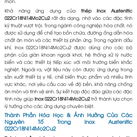
mòn.
Khả năng ứng dụng của
thép Inox Austenitic
022Cr18Ni14Mo2Cu2
rất đa dạng, nhờ vào các đặc tính
kỹ thuật vượt trội. Trong ngành công nghiệp hóa chất, nó
được sử dụng để chế tạo bồn chứa, đường ống dẫn hóa
chất ăn mòn và các thiết bị phản ứng. Trong ngành dầu
khí, Inox 022Cr18Ni14Mo2Cu2 được dùng cho các bộ
phận của giàn khoan ngoài khơi, hệ thống xử lý nước
biển và các thiết bị tiếp xúc với môi trường biển khắc
nghiệt. Ngoài ra, vật liệu này còn được ứng dụng trong
sản xuất thiết bị y tế, chế biến thực phẩm và nhiều lĩnh
vực khác, nơi yêu cầu cao về độ bền, khả năng chống
ăn mòn và tính vệ sinh. Sự kết hợp độc đáo giữa các đặc
tính này giúp
Inox 022Cr18Ni14Mo2Cu2
trở thành lựa chọn
lý tưởng cho các ứng dụng chuyên biệt.
Thành Phần Hóa Học & Ảnh Hưởng Của Các
Nguyên Tố Trong Inox Austenitic
022Cr18Ni14Mo2Cu2