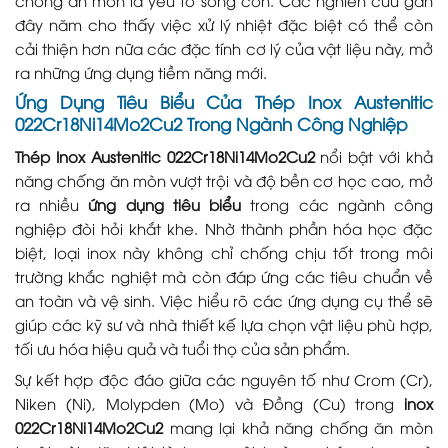
chống ăn mòn là yếu tố sống còn. Các nghiên cứu gần
đây năm cho thấy việc xử lý nhiệt đặc biệt có thể còn
cải thiện hơn nữa các đặc tính cơ lý của vật liệu này, mở
ra những ứng dụng tiềm năng mới.
Ứng Dụng Tiêu Biểu Của Thép Inox Austenitic
022Cr18Ni14Mo2Cu2 Trong Ngành Công Nghiệp
Thép Inox Austenitic 022Cr18Ni14Mo2Cu2
nổi bật với khả
năng chống ăn mòn vượt trội và độ bền cơ học cao, mở
ra nhiều
ứng dụng tiêu biểu
trong các ngành công
nghiệp đòi hỏi khắt khe. Nhờ thành phần hóa học đặc
biệt, loại inox này không chỉ chống chịu tốt trong môi
trường khắc nghiệt mà còn đáp ứng các tiêu chuẩn về
an toàn và vệ sinh. Việc hiểu rõ các ứng dụng cụ thể sẽ
giúp các kỹ sư và nhà thiết kế lựa chọn vật liệu phù hợp,
tối ưu hóa hiệu quả và tuổi thọ của sản phẩm.
Sự kết hợp độc đáo giữa các nguyên tố như Crom (Cr),
Niken (Ni), Molypden (Mo) và Đồng (Cu) trong
inox
022Cr18Ni14Mo2Cu2
mang lại khả năng chống ăn mòn