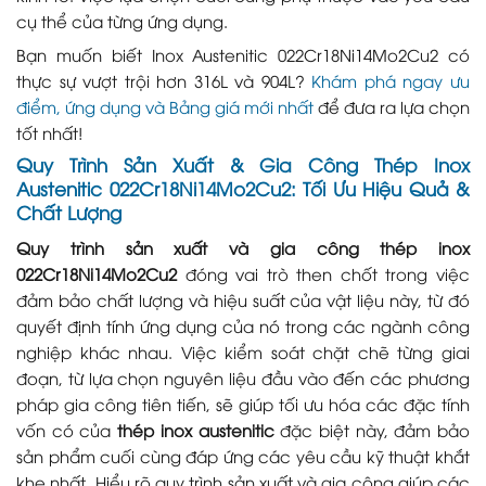
cụ thể của từng ứng dụng.
Bạn muốn biết Inox Austenitic 022Cr18Ni14Mo2Cu2 có
thực sự vượt trội hơn 316L và 904L?
Khám phá ngay ưu
điểm, ứng dụng và Bảng giá mới nhất
để đưa ra lựa chọn
tốt nhất!
Quy Trình Sản Xuất & Gia Công Thép Inox
Austenitic 022Cr18Ni14Mo2Cu2: Tối Ưu Hiệu Quả &
Chất Lượng
Quy trình sản xuất và gia công thép inox
022Cr18Ni14Mo2Cu2
đóng vai trò then chốt trong việc
đảm bảo chất lượng và hiệu suất của vật liệu này, từ đó
quyết định tính ứng dụng của nó trong các ngành công
nghiệp khác nhau. Việc kiểm soát chặt chẽ từng giai
đoạn, từ lựa chọn nguyên liệu đầu vào đến các phương
pháp gia công tiên tiến, sẽ giúp tối ưu hóa các đặc tính
vốn có của
thép inox austenitic
đặc biệt này, đảm bảo
sản phẩm cuối cùng đáp ứng các yêu cầu kỹ thuật khắt
khe nhất. Hiểu rõ quy trình sản xuất và gia công giúp các