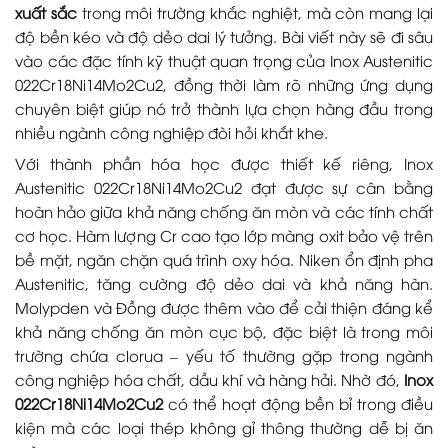
xuất sắc
trong môi trường khắc nghiệt, mà còn mang lại
độ bền kéo và độ dẻo dai lý tưởng. Bài viết này sẽ đi sâu
vào các đặc tính kỹ thuật quan trọng của Inox Austenitic
022Cr18Ni14Mo2Cu2, đồng thời làm rõ những ứng dụng
chuyên biệt giúp nó trở thành lựa chọn hàng đầu trong
nhiều ngành công nghiệp đòi hỏi khắt khe.
Với thành phần hóa học được thiết kế riêng, Inox
Austenitic 022Cr18Ni14Mo2Cu2 đạt được sự cân bằng
hoàn hảo giữa khả năng chống ăn mòn và các tính chất
cơ học. Hàm lượng Cr cao tạo lớp màng oxit bảo vệ trên
bề mặt, ngăn chặn quá trình oxy hóa. Niken ổn định pha
Austenitic, tăng cường độ dẻo dai và khả năng hàn.
Molypden và Đồng được thêm vào để cải thiện đáng kể
khả năng chống ăn mòn cục bộ, đặc biệt là trong môi
trường chứa clorua – yếu tố thường gặp trong ngành
công nghiệp hóa chất, dầu khí và hàng hải. Nhờ đó,
Inox
022Cr18Ni14Mo2Cu2
có thể hoạt động bền bỉ trong điều
kiện mà các loại thép không gỉ thông thường dễ bị ăn