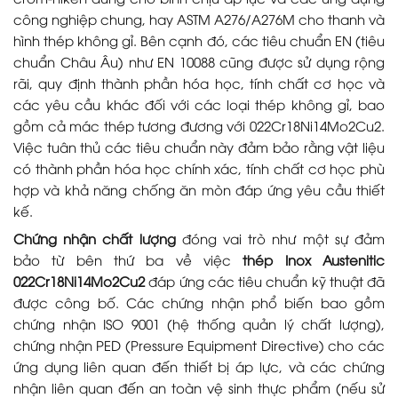
công nghiệp chung, hay ASTM A276/A276M cho thanh và
hình thép không gỉ. Bên cạnh đó, các tiêu chuẩn EN (tiêu
chuẩn Châu Âu) như EN 10088 cũng được sử dụng rộng
rãi, quy định thành phần hóa học, tính chất cơ học và
các yêu cầu khác đối với các loại thép không gỉ, bao
gồm cả mác thép tương đương với 022Cr18Ni14Mo2Cu2.
Việc tuân thủ các tiêu chuẩn này đảm bảo rằng vật liệu
có thành phần hóa học chính xác, tính chất cơ học phù
hợp và khả năng chống ăn mòn đáp ứng yêu cầu thiết
kế.
Chứng nhận chất lượng
đóng vai trò như một sự đảm
bảo từ bên thứ ba về việc
thép Inox Austenitic
022Cr18Ni14Mo2Cu2
đáp ứng các tiêu chuẩn kỹ thuật đã
được công bố. Các chứng nhận phổ biến bao gồm
chứng nhận ISO 9001 (hệ thống quản lý chất lượng),
chứng nhận PED (Pressure Equipment Directive) cho các
ứng dụng liên quan đến thiết bị áp lực, và các chứng
nhận liên quan đến an toàn vệ sinh thực phẩm (nếu sử