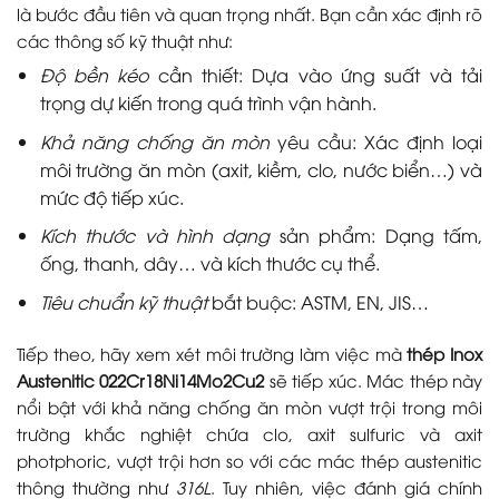
là bước đầu tiên và quan trọng nhất. Bạn cần xác định rõ
các thông số kỹ thuật như:
Độ bền kéo
cần thiết: Dựa vào ứng suất và tải
trọng dự kiến trong quá trình vận hành.
Khả năng chống ăn mòn
yêu cầu: Xác định loại
môi trường ăn mòn (axit, kiềm, clo, nước biển…) và
mức độ tiếp xúc.
Kích thước và hình dạng
sản phẩm: Dạng tấm,
ống, thanh, dây… và kích thước cụ thể.
Tiêu chuẩn kỹ thuật
bắt buộc: ASTM, EN, JIS…
Tiếp theo, hãy xem xét môi trường làm việc mà
thép Inox
Austenitic 022Cr18Ni14Mo2Cu2
sẽ tiếp xúc. Mác thép này
nổi bật với khả năng chống ăn mòn vượt trội trong môi
trường khắc nghiệt chứa clo, axit sulfuric và axit
photphoric, vượt trội hơn so với các mác thép austenitic
thông thường như
316L
. Tuy nhiên, việc đánh giá chính