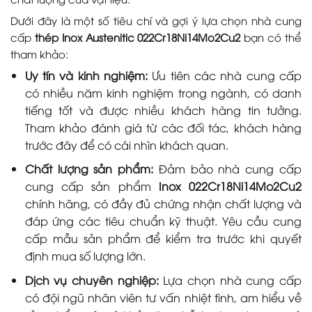
Dưới đây là một số tiêu chí và gợi ý lựa chọn nhà cung
cấp
thép Inox Austenitic 022Cr18Ni14Mo2Cu2
bạn có thể
tham khảo:
Uy tín và kinh nghiệm:
Ưu tiên các nhà cung cấp
có nhiều năm kinh nghiệm trong ngành, có danh
tiếng tốt và được nhiều khách hàng tin tưởng.
Tham khảo đánh giá từ các đối tác, khách hàng
trước đây để có cái nhìn khách quan.
Chất lượng sản phẩm:
Đảm bảo nhà cung cấp
cung cấp sản phẩm
Inox 022Cr18Ni14Mo2Cu2
chính hãng, có đầy đủ chứng nhận chất lượng và
đáp ứng các tiêu chuẩn kỹ thuật. Yêu cầu cung
cấp mẫu sản phẩm để kiểm tra trước khi quyết
định mua số lượng lớn.
Dịch vụ chuyên nghiệp:
Lựa chọn nhà cung cấp
có đội ngũ nhân viên tư vấn nhiệt tình, am hiểu về