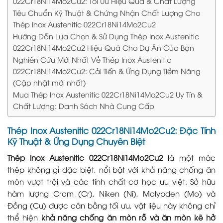
022Cr18Ni14Mo2Cu2: Tối Ưu Hiệu Quả & Chất Lượng
Tiêu Chuẩn Kỹ Thuật & Chứng Nhận Chất Lượng Cho
Thép Inox Austenitic 022Cr18Ni14Mo2Cu2
Hướng Dẫn Lựa Chọn & Sử Dụng Thép Inox Austenitic
022Cr18Ni14Mo2Cu2 Hiệu Quả Cho Dự Án Của Bạn
Nghiên Cứu Mới Nhất Về Thép Inox Austenitic
022Cr18Ni14Mo2Cu2: Cải Tiến & Ứng Dụng Tiềm Năng
(Cập nhật mới nhất)
Mua Thép Inox Austenitic 022Cr18Ni14Mo2Cu2 Uy Tín &
Chất Lượng: Danh Sách Nhà Cung Cấp
Thép Inox Austenitic 022Cr18Ni14Mo2Cu2: Đặc Tính
Kỹ Thuật & Ứng Dụng Chuyên Biệt
Thép Inox Austenitic 022Cr18Ni14Mo2Cu2
là một mác
thép không gỉ đặc biệt, nổi bật với khả năng chống ăn
mòn vượt trội và các tính chất cơ học ưu việt. Sở hữu
hàm lượng Crom (Cr), Niken (Ni), Molypden (Mo) và
Đồng (Cu) được cân bằng tối ưu, vật liệu này không chỉ
thể hiện
khả năng chống ăn mòn rỗ và ăn mòn kẽ hở