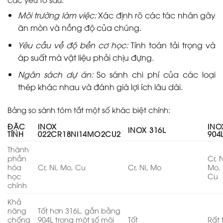
Môi trường làm việc:
Xác định rõ các tác nhân gây
ăn mòn và nồng độ của chúng.
Yêu cầu về độ bền cơ học:
Tính toán tải trọng và
áp suất mà vật liệu phải chịu đựng.
Ngân sách dự án:
So sánh chi phí của các loại
thép khác nhau và đánh giá lợi ích lâu dài.
Bảng so sánh tóm tắt một số khác biệt chính:
ĐẶC
INOX
INO
INOX 316L
TÍNH
022CR18NI14MO2CU2
904
Thành
phần
Cr, N
hóa
Cr, Ni, Mo, Cu
Cr, Ni, Mo
Mo,
học
Cu
chính
Khả
năng
Tốt hơn 316L, gần bằng
chống
904L trong một số môi
Tốt
Rất 