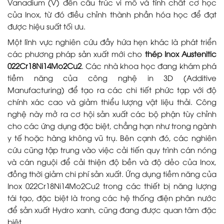
Vanadium (V) đến cấu trúc vi mô và tính chất cơ học
của Inox, từ đó điều chỉnh thành phần hóa học để đạt
được hiệu suất tối ưu.
Một lĩnh vực nghiên cứu đầy hứa hẹn khác là phát triển
các phương pháp sản xuất mới cho
thép Inox Austenitic
022Cr18Ni14Mo2Cu2
. Các nhà khoa học đang khám phá
tiềm năng của công nghệ in 3D (Additive
Manufacturing) để tạo ra các chi tiết phức tạp với độ
chính xác cao và giảm thiểu lượng vật liệu thải. Công
nghệ này mở ra cơ hội sản xuất các bộ phận tùy chỉnh
cho các ứng dụng đặc biệt, chẳng hạn như trong ngành
y tế hoặc hàng không vũ trụ. Bên cạnh đó, các nghiên
cứu cũng tập trung vào việc cải tiến quy trình cán nóng
và cán nguội để cải thiện độ bền và độ dẻo của Inox,
đồng thời giảm chi phí sản xuất. Ứng dụng tiềm năng của
Inox 022Cr18Ni14Mo2Cu2 trong các thiết bị năng lượng
tái tạo, đặc biệt là trong các hệ thống điện phân nước
để sản xuất Hydro xanh, cũng đang được quan tâm đặc
biệt.