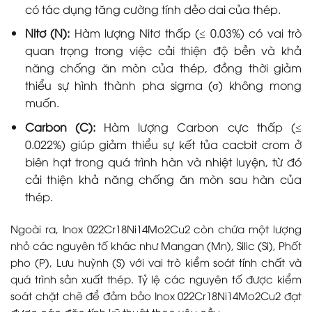
có tác dụng tăng cường tính dẻo dai của thép.
Nitơ (N):
Hàm lượng Nitơ thấp (≤ 0.03%) có vai trò
quan trọng trong việc cải thiện độ bền và khả
năng chống ăn mòn của thép, đồng thời giảm
thiểu sự hình thành pha sigma (σ) không mong
muốn.
Carbon (C):
Hàm lượng Carbon cực thấp (≤
0.022%) giúp giảm thiểu sự kết tủa cacbit crom ở
biên hạt trong quá trình hàn và nhiệt luyện, từ đó
cải thiện khả năng chống ăn mòn sau hàn của
thép.
Ngoài ra, Inox 022Cr18Ni14Mo2Cu2 còn chứa một lượng
nhỏ các nguyên tố khác như Mangan (Mn), Silic (Si), Phốt
pho (P), Lưu huỳnh (S) với vai trò kiểm soát tính chất và
quá trình sản xuất thép. Tỷ lệ các nguyên tố được kiểm
soát chặt chẽ để đảm bảo Inox 022Cr18Ni14Mo2Cu2 đạt
được các đặc tính kỹ thuật theo yêu cầu.