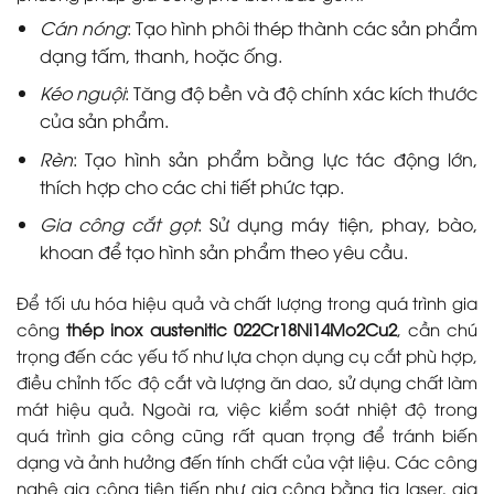
Cán nóng
: Tạo hình phôi thép thành các sản phẩm
dạng tấm, thanh, hoặc ống.
Kéo nguội
: Tăng độ bền và độ chính xác kích thước
của sản phẩm.
Rèn
: Tạo hình sản phẩm bằng lực tác động lớn,
thích hợp cho các chi tiết phức tạp.
Gia công cắt gọt
: Sử dụng máy tiện, phay, bào,
khoan để tạo hình sản phẩm theo yêu cầu.
Để tối ưu hóa hiệu quả và chất lượng trong quá trình gia
công
thép inox austenitic 022Cr18Ni14Mo2Cu2
, cần chú
trọng đến các yếu tố như lựa chọn dụng cụ cắt phù hợp,
điều chỉnh tốc độ cắt và lượng ăn dao, sử dụng chất làm
mát hiệu quả. Ngoài ra, việc kiểm soát nhiệt độ trong
quá trình gia công cũng rất quan trọng để tránh biến
dạng và ảnh hưởng đến tính chất của vật liệu. Các công
nghệ gia công tiên tiến như gia công bằng tia laser, gia