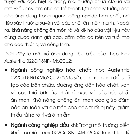
tuyệt vời, đặc biệt là trong môi trường chứa clorua và
axit. Điều này làm cho nó trở thành lựa chọn lý tưởng cho
các ứng dụng trong ngành công nghiệp hóa chất, nơi
tiếp xúc thường xuyên với các chất ăn mòn mạnh. Ngoài
ra,
khả năng chống ăn mòn
rỗ và kẽ hở của vật liệu này
cũng được đánh giá cao, đảm bảo độ bền và tuổi thọ
cho các thiết bị và công trình.
Dưới đây là một số ứng dụng tiêu biểu của thép Inox
Austenitic 022Cr18Ni14Mo2Cu2:
Ngành công nghiệp hóa chất:
Inox Austenitic
022Cr18Ni14Mo2Cu2 được sử dụng rộng rãi để chế
tạo các bồn chứa, đường ống dẫn hóa chất, van
và các thiết bị khác phải tiếp xúc với các hóa chất
ăn mòn. Khả năng chống ăn mòn cao giúp đảm
bảo an toàn và độ bền cho các thiết bị này, giảm
thiểu rủi ro rò rỉ và ô nhiễm.
Ngành công nghiệp dầu khí:
Trong môi trường biển
khắc nghiệt, inox 022Cr18Ni14Mo2Cu2 là vật liệu lý