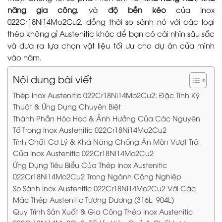
năng gia công
, và
độ bền kéo
của Inox
022Cr18Ni14Mo2Cu2, đồng thời so sánh nó với các loại
thép không gỉ Austenitic khác để bạn có cái nhìn sâu sắc
và đưa ra lựa chọn vật liệu tối ưu cho dự án của mình
vào năm.
Nội dung bài viết
Thép Inox Austenitic 022Cr18Ni14Mo2Cu2: Đặc Tính Kỹ
Thuật & Ứng Dụng Chuyên Biệt
Thành Phần Hóa Học & Ảnh Hưởng Của Các Nguyên
Tố Trong Inox Austenitic 022Cr18Ni14Mo2Cu2
Tính Chất Cơ Lý & Khả Năng Chống Ăn Mòn Vượt Trội
Của Inox Austenitic 022Cr18Ni14Mo2Cu2
Ứng Dụng Tiêu Biểu Của Thép Inox Austenitic
022Cr18Ni14Mo2Cu2 Trong Ngành Công Nghiệp
So Sánh Inox Austenitic 022Cr18Ni14Mo2Cu2 Với Các
Mác Thép Austenitic Tương Đương (316L, 904L)
Quy Trình Sản Xuất & Gia Công Thép Inox Austenitic