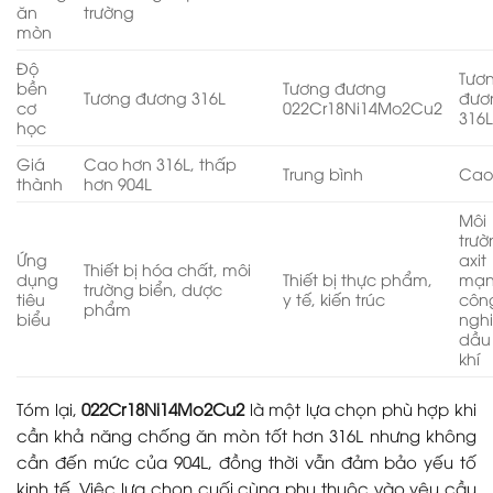
ăn
trường
mòn
Độ
Tươ
bền
Tương đương
Tương đương 316L
đươ
cơ
022Cr18Ni14Mo2Cu2
316
học
Giá
Cao hơn 316L, thấp
Trung bình
Ca
thành
hơn 904L
Môi
trườ
Ứng
axit
Thiết bị hóa chất, môi
dụng
Thiết bị thực phẩm,
mạn
trường biển, dược
tiêu
y tế, kiến trúc
côn
phẩm
biểu
ngh
dầu
khí
Tóm lại,
022Cr18Ni14Mo2Cu2
là một lựa chọn phù hợp khi
cần khả năng chống ăn mòn tốt hơn 316L nhưng không
cần đến mức của 904L, đồng thời vẫn đảm bảo yếu tố
kinh tế. Việc lựa chọn cuối cùng phụ thuộc vào yêu cầu