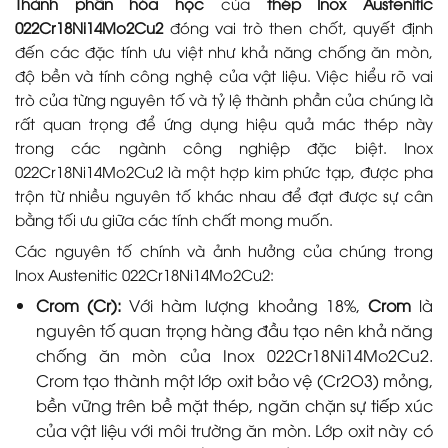
Thành phần hóa học
của
thép Inox Austenitic
022Cr18Ni14Mo2Cu2
đóng vai trò then chốt, quyết định
đến các đặc tính ưu việt như khả năng chống ăn mòn,
độ bền và tính công nghệ của vật liệu. Việc hiểu rõ vai
trò của từng nguyên tố và tỷ lệ thành phần của chúng là
rất quan trọng để ứng dụng hiệu quả mác thép này
trong các ngành công nghiệp đặc biệt. Inox
022Cr18Ni14Mo2Cu2 là một hợp kim phức tạp, được pha
trộn từ nhiều nguyên tố khác nhau để đạt được sự cân
bằng tối ưu giữa các tính chất mong muốn.
Các nguyên tố chính và ảnh hưởng của chúng trong
Inox Austenitic 022Cr18Ni14Mo2Cu2:
Crom (Cr):
Với hàm lượng khoảng 18%,
Crom
là
nguyên tố quan trọng hàng đầu tạo nên khả năng
chống ăn mòn của Inox 022Cr18Ni14Mo2Cu2.
Crom tạo thành một lớp oxit bảo vệ (Cr2O3) mỏng,
bền vững trên bề mặt thép, ngăn chặn sự tiếp xúc
của vật liệu với môi trường ăn mòn. Lớp oxit này có