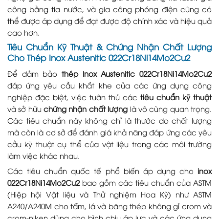
công bằng tia nước, và gia công phóng điện cũng có
thể được áp dụng để đạt được độ chính xác và hiệu quả
cao hơn.
Tiêu Chuẩn Kỹ Thuật & Chứng Nhận Chất Lượng
Cho Thép Inox Austenitic 022Cr18Ni14Mo2Cu2
Để đảm bảo
thép Inox Austenitic 022Cr18Ni14Mo2Cu2
đáp ứng yêu cầu khắt khe của các ứng dụng công
nghiệp đặc biệt, việc tuân thủ các
tiêu chuẩn kỹ thuật
và sở hữu
chứng nhận chất lượng
là vô cùng quan trọng.
Các tiêu chuẩn này không chỉ là thước đo chất lượng
mà còn là cơ sở để đánh giá khả năng đáp ứng các yêu
cầu kỹ thuật cụ thể của vật liệu trong các môi trường
làm việc khác nhau.
Các tiêu chuẩn quốc tế phổ biến áp dụng cho
inox
022Cr18Ni14Mo2Cu2
bao gồm các tiêu chuẩn của ASTM
(Hiệp hội Vật liệu và Thử nghiệm Hoa Kỳ) như ASTM
A240/A240M cho tấm, lá và băng thép không gỉ crom và
crom-niken dùng cho bình chịu áp lực và các ứng dụng