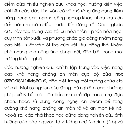
điểm của nhiều nghiên cứu khoa học, hướng đến việc
cải tiến
các đặc tính vốn có và mở rộng
ứng dụng tiềm
năng
trong các ngành công nghiệp khác nhau, dự kiến
đến năm sẽ có nhiều bước tiến đáng kể. Các nghiên
cứu này tập trung vào tối ưu hóa thành phần hóa học,
quy trình sản xuất, và phương pháp gia công nhằm nâng
cao hiệu suất và tuổi thọ của vật liệu, đồng thời khám
phá những khả năng ứng dụng mới, đặc biệt trong môi
trường khắc nghiệt.
Các hướng nghiên cứu chính tập trung vào việc nâng
cao khả năng chống ăn mòn cục bộ của
Inox
022Cr18Ni14Mo2Cu2
, đặc biệt trong môi trường chứa clo
và axit. Một số nghiên cứu đang thử nghiệm các phương
pháp xử lý bề mặt tiên tiến như phủ lớp nano, mạ điện
phân, hoặc sử dụng công nghệ ion beam để tăng
cường khả năng chống ăn mòn rỗ và ăn mòn kẽ hở.
Ngoài ra, các nhà khoa học cũng đang nghiên cứu ảnh
hưởng của các nguyên tố vi lượng như Niobium (Nb) và