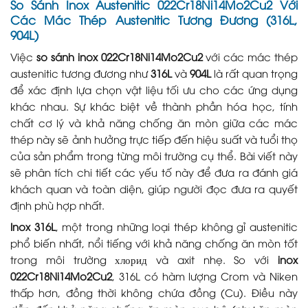
So Sánh Inox Austenitic 022Cr18Ni14Mo2Cu2 Với
Các Mác Thép Austenitic Tương Đương (316L,
904L)
Việc
so sánh inox 022Cr18Ni14Mo2Cu2
với các mác thép
austenitic tương đương như
316L
và
904L
là rất quan trọng
để xác định lựa chọn vật liệu tối ưu cho các ứng dụng
khác nhau. Sự khác biệt về thành phần hóa học, tính
chất cơ lý và khả năng chống ăn mòn giữa các mác
thép này sẽ ảnh hưởng trực tiếp đến hiệu suất và tuổi thọ
của sản phẩm trong từng môi trường cụ thể. Bài viết này
sẽ phân tích chi tiết các yếu tố này để đưa ra đánh giá
khách quan và toàn diện, giúp người đọc đưa ra quyết
định phù hợp nhất.
Inox 316L
, một trong những loại thép không gỉ austenitic
phổ biến nhất, nổi tiếng với khả năng chống ăn mòn tốt
trong môi trường хлорид và axit nhẹ. So với
inox
022Cr18Ni14Mo2Cu2
, 316L có hàm lượng Crom và Niken
thấp hơn, đồng thời không chứa đồng (Cu). Điều này