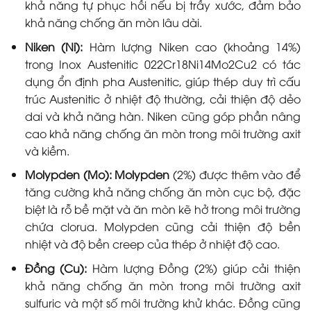
khả năng tự phục hồi nếu bị trầy xước, đảm bảo
khả năng chống ăn mòn lâu dài.
Niken (Ni):
Hàm lượng Niken cao (khoảng 14%)
trong Inox Austenitic 022Cr18Ni14Mo2Cu2 có tác
dụng ổn định pha Austenitic, giúp thép duy trì cấu
trúc Austenitic ở nhiệt độ thường, cải thiện độ dẻo
dai và khả năng hàn. Niken cũng góp phần nâng
cao khả năng chống ăn mòn trong môi trường axit
và kiềm.
Molypden (Mo):
Molypden
(2%) được thêm vào để
tăng cường khả năng chống ăn mòn cục bộ, đặc
biệt là rỗ bề mặt và ăn mòn kẽ hở trong môi trường
chứa clorua. Molypden cũng cải thiện độ bền
nhiệt và độ bền creep của thép ở nhiệt độ cao.
Đồng (Cu):
Hàm lượng Đồng (2%) giúp cải thiện
khả năng chống ăn mòn trong môi trường axit
sulfuric và một số môi trường khử khác. Đồng cũng