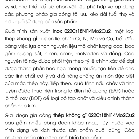
kỹ sư, nhà thiết kế lựa chọn vật liệu phù hợp và áp dụng
các phương pháp gia công tối ưu, kéo dài tuổi thọ và
hiệu quả sử dụng của sản phẩm.
Quá trình sản xuất
inox 022Cr18Ni14Mo2Cu2
, một loại
thép không gỉ austenitic chứa Cr, Ni, Mo và Cu, bắt đầu
bằng việc lựa chọn nguyên liệu thô chất lượng cao, bao
gồm quặng sắt, niken, crom, molypden và đồng. Các
nguyên tố này được phối trộn theo tỷ lệ chính xác để đạt
được thành phần hóa học mong muốn, tạo tiền đề cho
các tính chất cơ lý và khả năng chống ăn mòn đặc biệt
của mác thép này. Tiếp theo, quá trình nấu chảy và tinh
luyện được thực hiện trong lò điện hồ quang (EAF) hoặc
lò thổi oxy (BOF) để loại bỏ tạp chất và điều chỉnh thành
phần hợp kim.
Giai đoạn gia công
thép không gỉ 022Cr18Ni14Mo2Cu2
bao gồm nhiều công đoạn khác nhau, tùy thuộc vào
hình dạng và kích thước sản phẩm cuối cùng. Các
phương pháp gia công phổ biến bao gồm: