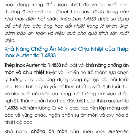
hoạt động trong điều kiện nhiệt độ và áp suất cao
thường được chế tạo từ loại thép này.
Ví dụ, trong các
nhà máy điện hạt nhân, thép Inox 1.4833 được sử dụng
để chế tạo các ống trao đổi nhiệt trong lò phản ứng,
đảm bảo an toàn và hiệu quả cho quá trình sản xuất
điện.
Khả Năng Chống Ăn Mòn và Chịu Nhiệt của Thép
Inox Austenitic 1.4833
Thép Inox Austenitic 1.4833
nổi bật với
khả năng chống ăn
mòn và chịu nhiệt
tuyệt vời, khiến nó trở thành lựa chọn
lý tưởng cho các ứng dụng công nghiệp đòi hỏi khắt
khe. Đặc tính này là yếu tố then chốt quyết định tuổi thọ
và hiệu suất của vật liệu trong môi trường làm việc khắc
nghiệt. Thành phần hóa học đặc biệt của
thép austenitic
1.4833
, với hàm lượng Cr và Ni cao, tạo nên lớp màng oxit
bảo vệ vững chắc, ngăn chặn sự ăn mòn và oxy hóa ở
nhiệt độ cao.
Khả năng
chống ăn mòn
của
thép Inox Austenitic