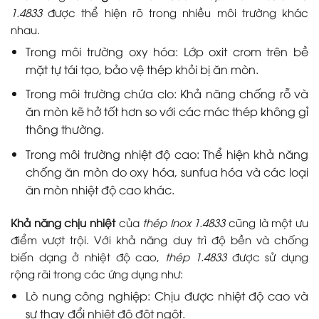
1.4833
được thể hiện rõ trong nhiều môi trường khác
nhau.
Trong môi trường oxy hóa: Lớp oxit crom trên bề
mặt tự tái tạo, bảo vệ thép khỏi bị ăn mòn.
Trong môi trường chứa clo: Khả năng chống rỗ và
ăn mòn kẽ hở tốt hơn so với các mác thép không gỉ
thông thường.
Trong môi trường nhiệt độ cao: Thể hiện khả năng
chống ăn mòn do oxy hóa, sunfua hóa và các loại
ăn mòn nhiệt độ cao khác.
Khả năng chịu nhiệt
của
thép Inox 1.4833
cũng là một ưu
điểm vượt trội. Với khả năng duy trì độ bền và chống
biến dạng ở nhiệt độ cao,
thép 1.4833
được sử dụng
rộng rãi trong các ứng dụng như:
Lò nung công nghiệp: Chịu được nhiệt độ cao và
sự thay đổi nhiệt độ đột ngột.