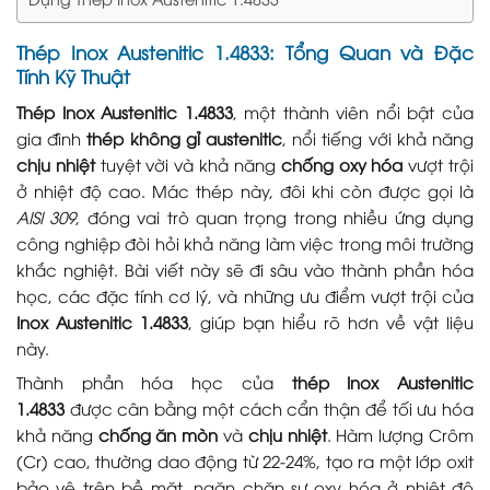
Thép Inox Austenitic 1.4833: Tổng Quan và Đặc
Tính Kỹ Thuật
Thép Inox Austenitic 1.4833
, một thành viên nổi bật của
gia đình
thép không gỉ austenitic
, nổi tiếng với khả năng
chịu nhiệt
tuyệt vời và khả năng
chống oxy hóa
vượt trội
ở nhiệt độ cao. Mác thép này, đôi khi còn được gọi là
AISI 309
, đóng vai trò quan trọng trong nhiều ứng dụng
công nghiệp đòi hỏi khả năng làm việc trong môi trường
khắc nghiệt. Bài viết này sẽ đi sâu vào thành phần hóa
học, các đặc tính cơ lý, và những ưu điểm vượt trội của
Inox Austenitic 1.4833
, giúp bạn hiểu rõ hơn về vật liệu
này.
Thành phần hóa học của
thép Inox Austenitic
1.4833
được cân bằng một cách cẩn thận để tối ưu hóa
khả năng
chống ăn mòn
và
chịu nhiệt
. Hàm lượng Crôm
(Cr) cao, thường dao động từ 22-24%, tạo ra một lớp oxit
bảo vệ trên bề mặt, ngăn chặn sự oxy hóa ở nhiệt độ