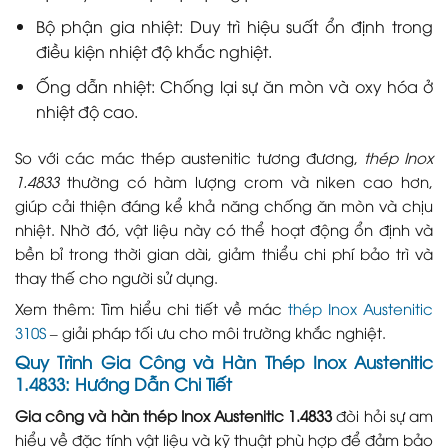
Bộ phận gia nhiệt: Duy trì hiệu suất ổn định trong
điều kiện nhiệt độ khắc nghiệt.
Ống dẫn nhiệt: Chống lại sự ăn mòn và oxy hóa ở
nhiệt độ cao.
So với các mác thép austenitic tương đương,
thép Inox
1.4833
thường có hàm lượng crom và niken cao hơn,
giúp cải thiện đáng kể khả năng chống ăn mòn và chịu
nhiệt. Nhờ đó, vật liệu này có thể hoạt động ổn định và
bền bỉ trong thời gian dài, giảm thiểu chi phí bảo trì và
thay thế cho người sử dụng.
Xem thêm: Tìm hiểu chi tiết về mác
thép Inox Austenitic
310S
– giải pháp tối ưu cho môi trường khắc nghiệt.
Quy Trình Gia Công và Hàn Thép Inox Austenitic
1.4833: Hướng Dẫn Chi Tiết
Gia công và hàn thép Inox Austenitic 1.4833
đòi hỏi sự am
hiểu về đặc tính vật liệu và kỹ thuật phù hợp để đảm bảo