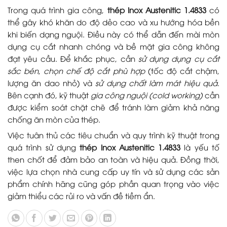
Trong quá trình gia công,
thép Inox Austenitic 1.4833
có
thể gây khó khăn do độ dẻo cao và xu hướng hóa bền
khi biến dạng nguội. Điều này có thể dẫn đến mài mòn
dụng cụ cắt nhanh chóng và bề mặt gia công không
đạt yêu cầu. Để khắc phục, cần
sử dụng dụng cụ cắt
sắc bén
,
chọn chế độ cắt phù hợp
(tốc độ cắt chậm,
lượng ăn dao nhỏ) và
sử dụng chất làm mát hiệu quả
.
Bên cạnh đó, kỹ thuật
gia công nguội (cold working)
cần
được kiểm soát chặt chẽ để tránh làm giảm khả năng
chống ăn mòn của thép.
Việc tuân thủ các tiêu chuẩn và quy trình kỹ thuật trong
quá trình sử dụng
thép Inox Austenitic 1.4833
là yếu tố
then chốt để đảm bảo an toàn và hiệu quả. Đồng thời,
việc lựa chọn nhà cung cấp uy tín và sử dụng các sản
phẩm chính hãng cũng góp phần quan trọng vào việc
giảm thiểu các rủi ro và vấn đề tiềm ẩn.