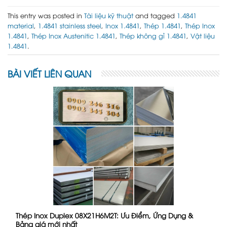
This entry was posted in
Tài liệu kỹ thuật
and tagged
1.4841
material
,
1.4841 stainless steel
,
Inox 1.4841
,
Thép 1.4841
,
Thép Inox
1.4841
,
Thép Inox Austenitic 1.4841
,
Thép không gỉ 1.4841
,
Vật liệu
1.4841
.
BÀI VIẾT LIÊN QUAN
Thép Inox Duplex 08X21H6M2T: Ưu Điểm, Ứng Dụng &
Bảng giá mới nhất