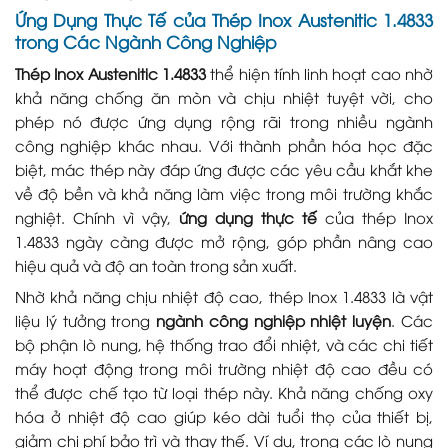
Ứng Dụng Thực Tế của Thép Inox Austenitic 1.4833
trong Các Ngành Công Nghiệp
Thép Inox Austenitic 1.4833
thể hiện tính linh hoạt cao nhờ
khả năng chống ăn mòn và chịu nhiệt tuyệt vời, cho
phép nó được ứng dụng rộng rãi trong nhiều ngành
công nghiệp khác nhau. Với thành phần hóa học đặc
biệt, mác thép này đáp ứng được các yêu cầu khắt khe
về độ bền và khả năng làm việc trong môi trường khắc
nghiệt. Chính vì vậy,
ứng dụng thực tế
của thép Inox
1.4833 ngày càng được mở rộng, góp phần nâng cao
hiệu quả và độ an toàn trong sản xuất.
Nhờ khả năng chịu nhiệt độ cao, thép Inox 1.4833 là vật
liệu lý tưởng trong
ngành công nghiệp nhiệt luyện
. Các
bộ phận lò nung, hệ thống trao đổi nhiệt, và các chi tiết
máy hoạt động trong môi trường nhiệt độ cao đều có
thể được chế tạo từ loại thép này. Khả năng chống oxy
hóa ở nhiệt độ cao giúp kéo dài tuổi thọ của thiết bị,
giảm chi phí bảo trì và thay thế. Ví dụ, trong các lò nung