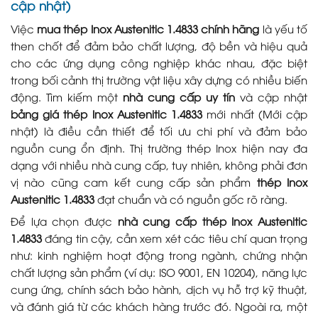
cập nhật)
Việc
mua thép Inox Austenitic 1.4833 chính hãng
là yếu tố
then chốt để đảm bảo chất lượng, độ bền và hiệu quả
cho các ứng dụng công nghiệp khác nhau, đặc biệt
trong bối cảnh thị trường vật liệu xây dựng có nhiều biến
động. Tìm kiếm một
nhà cung cấp uy tín
và cập nhật
bảng giá thép Inox Austenitic 1.4833
mới nhất (Mới cập
nhật) là điều cần thiết để tối ưu chi phí và đảm bảo
nguồn cung ổn định. Thị trường thép Inox hiện nay đa
dạng với nhiều nhà cung cấp, tuy nhiên, không phải đơn
vị nào cũng cam kết cung cấp sản phẩm
thép Inox
Austenitic 1.4833
đạt chuẩn và có nguồn gốc rõ ràng.
Để lựa chọn được
nhà cung cấp thép Inox Austenitic
1.4833
đáng tin cậy, cần xem xét các tiêu chí quan trọng
như: kinh nghiệm hoạt động trong ngành, chứng nhận
chất lượng sản phẩm (ví dụ: ISO 9001, EN 10204), năng lực
cung ứng, chính sách bảo hành, dịch vụ hỗ trợ kỹ thuật,
và đánh giá từ các khách hàng trước đó. Ngoài ra, một