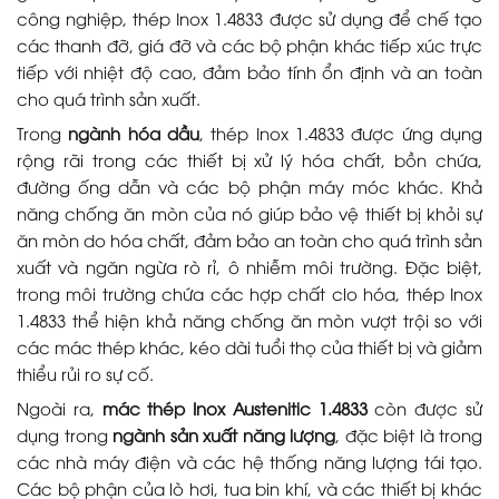
công nghiệp, thép Inox 1.4833 được sử dụng để chế tạo
các thanh đỡ, giá đỡ và các bộ phận khác tiếp xúc trực
tiếp với nhiệt độ cao, đảm bảo tính ổn định và an toàn
cho quá trình sản xuất.
Trong
ngành hóa dầu
, thép Inox 1.4833 được ứng dụng
rộng rãi trong các thiết bị xử lý hóa chất, bồn chứa,
đường ống dẫn và các bộ phận máy móc khác. Khả
năng chống ăn mòn của nó giúp bảo vệ thiết bị khỏi sự
ăn mòn do hóa chất, đảm bảo an toàn cho quá trình sản
xuất và ngăn ngừa rò rỉ, ô nhiễm môi trường. Đặc biệt,
trong môi trường chứa các hợp chất clo hóa, thép Inox
1.4833 thể hiện khả năng chống ăn mòn vượt trội so với
các mác thép khác, kéo dài tuổi thọ của thiết bị và giảm
thiểu rủi ro sự cố.
Ngoài ra,
mác thép Inox Austenitic 1.4833
còn được sử
dụng trong
ngành sản xuất năng lượng
, đặc biệt là trong
các nhà máy điện và các hệ thống năng lượng tái tạo.
Các bộ phận của lò hơi, tua bin khí, và các thiết bị khác