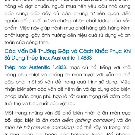
hãng và đạt chuẩn, người mua nên yêu cầu nhà cung
cấp cung cấp đầy đủ các chứng từ liên quan đến
nguồn gốc, xuất xứ và chứng nhận chất lượng của sản
phẩm. Việc này giúp tránh mua phải hàng giả, hàng kém
chất lượng, gây ảnh hưởng đến hiệu quả sử dụng và an
toàn của công trình.
Các Vấn Đề Thường Gặp và Cách Khắc Phục Khi
Sử Dụng Thép Inox Austenitic 1.4833
Thép Inox Austenitic 1.4833
, mặc dù nổi tiếng với khả
năng chịu nhiệt và chống ăn mòn tuyệt vời, vẫn có thể
gặp phải một số vấn đề trong quá trình sử dụng. Việc
nhận biết sớm các vấn đề tiềm ẩn và áp dụng các biện
pháp khắc phục phù hợp là rất quan trọng để đảm bảo
tuổi thọ và hiệu suất của vật liệu.
Một trong những vấn đề phổ biến nhất là
ăn mòn cục
bộ
, đặc biệt là
ăn mòn điểm (pitting corrosion)
và
ăn
mòn kẽ hở (crevice corrosion)
, có thể xảy ra trong môi
trường chứa clo hoặc các halogen khác. Để phòng