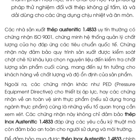
pháp thử nghiệm đối với thép không gỉ tấm, lá và
dải dùng cho các ứng dụng chịu nhiệt và ăn mòn.
Các nhà sản xuất
thép austenitic 1.4833
uy tín thường có
chứng nhận ISO 9001, chứng minh hệ thống quản lý chất
lượng của họ đáp ứng các tiêu chuẩn quốc tế. Chứng
nhận này đảm bảo quy trình sản xuất được kiểm soát
chặt chẽ từ khâu lựa chọn nguyên liệu đến kiểm tra chất
lượng sản phẩm cuối cùng, mang đến sự tin tưởng cho
khách hàng về chất lượng và độ ổn định của sản phẩm.
Ngoài ra, các chứng nhận khác như PED (Pressure
Equipment Directive) cho thiết bị áp lực, hay các chứng
nhận về an toàn vệ sinh thực phẩm (nếu sử dụng trong
ngành thực phẩm) cũng là những yếu tố quan trọng cần
xem xét. Các chứng nhận này không chỉ đảm bảo
thép
Inox Austenitic 1.4833
đáp ứng các yêu cầu kỹ thuật mà
còn đảm bảo an toàn cho người sử dụng và môi trường.
Để đảm bảo mua được
thép Inox Austenitic 1.4833
chính