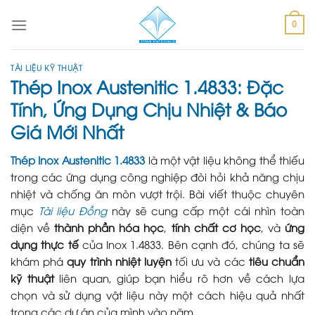
Skip
to
0
content
TÀI LIỆU KỸ THUẬT
Thép Inox Austenitic 1.4833: Đặc
Tính, Ứng Dụng Chịu Nhiệt & Báo
Giá Mới Nhất
Thép Inox Austenitic 1.4833
là một vật liệu không thể thiếu
trong các ứng dụng công nghiệp đòi hỏi khả năng chịu
nhiệt và chống ăn mòn vượt trội. Bài viết thuộc chuyên
mục
Tài liệu Đồng
này sẽ cung cấp một cái nhìn toàn
diện về
thành phần hóa học
,
tính chất cơ học
, và
ứng
dụng thực tế
của Inox 1.4833. Bên cạnh đó, chúng ta sẽ
khám phá
quy trình nhiệt luyện
tối ưu và các
tiêu chuẩn
kỹ thuật
liên quan, giúp bạn hiểu rõ hơn về cách lựa
chọn và sử dụng vật liệu này một cách hiệu quả nhất
trong các dự án của mình vào năm.