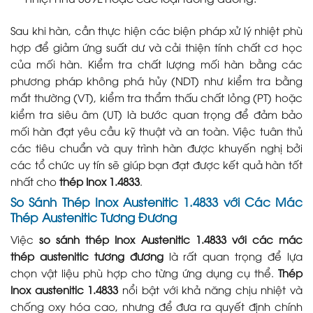
Sau khi hàn, cần thực hiện các biện pháp xử lý nhiệt phù
hợp để giảm ứng suất dư và cải thiện tính chất cơ học
của mối hàn. Kiểm tra chất lượng mối hàn bằng các
phương pháp không phá hủy (NDT) như kiểm tra bằng
mắt thường (VT), kiểm tra thẩm thấu chất lỏng (PT) hoặc
kiểm tra siêu âm (UT) là bước quan trọng để đảm bảo
mối hàn đạt yêu cầu kỹ thuật và an toàn. Việc tuân thủ
các tiêu chuẩn và quy trình hàn được khuyến nghị bởi
các tổ chức uy tín sẽ giúp bạn đạt được kết quả hàn tốt
nhất cho
thép Inox 1.4833
.
So Sánh Thép Inox Austenitic 1.4833 với Các Mác
Thép Austenitic Tương Đương
Việc
so sánh thép Inox Austenitic 1.4833 với các mác
thép austenitic tương đương
là rất quan trọng để lựa
chọn vật liệu phù hợp cho từng ứng dụng cụ thể.
Thép
Inox austenitic 1.4833
nổi bật với khả năng chịu nhiệt và
chống oxy hóa cao, nhưng để đưa ra quyết định chính