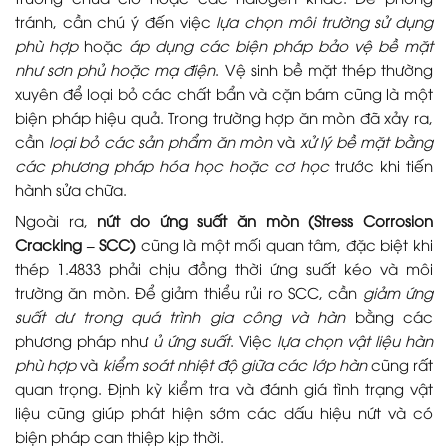
tránh, cần chú ý đến việc
lựa chọn môi trường sử dụng
phù hợp
hoặc
áp dụng các biện pháp bảo vệ bề mặt
như sơn phủ hoặc mạ điện
. Vệ sinh bề mặt thép thường
xuyên để loại bỏ các chất bẩn và cặn bám cũng là một
biện pháp hiệu quả. Trong trường hợp ăn mòn đã xảy ra,
cần
loại bỏ các sản phẩm ăn mòn
và
xử lý bề mặt bằng
các phương pháp hóa học hoặc cơ học
trước khi tiến
hành sửa chữa.
Ngoài ra,
nứt do ứng suất ăn mòn (Stress Corrosion
Cracking – SCC)
cũng là một mối quan tâm, đặc biệt khi
thép 1.4833 phải chịu đồng thời ứng suất kéo và môi
trường ăn mòn. Để giảm thiểu rủi ro SCC, cần
giảm ứng
suất dư trong quá trình gia công và hàn
bằng các
phương pháp như
ủ ứng suất
. Việc
lựa chọn vật liệu hàn
phù hợp
và
kiểm soát nhiệt độ giữa các lớp hàn
cũng rất
quan trọng. Định kỳ kiểm tra và đánh giá tình trạng vật
liệu cũng giúp phát hiện sớm các dấu hiệu nứt và có
biện pháp can thiệp kịp thời.