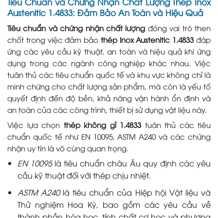
Tiêu Chuẩn và Chứng Nhận Chất Lượng Thép Inox
Austenitic 1.4833: Đảm Bảo An Toàn và Hiệu Quả
Tiêu chuẩn và chứng nhận chất lượng
đóng vai trò then
chốt trong việc đảm bảo
thép Inox Austenitic 1.4833
đáp
ứng các yêu cầu kỹ thuật, an toàn và hiệu quả khi ứng
dụng trong các ngành công nghiệp khác nhau. Việc
tuân thủ các tiêu chuẩn quốc tế và khu vực không chỉ là
minh chứng cho chất lượng sản phẩm, mà còn là yếu tố
quyết định đến độ bền, khả năng vận hành ổn định và
an toàn của các công trình, thiết bị sử dụng vật liệu này.
Việc lựa chọn
thép không gỉ 1.4833
tuân thủ các tiêu
chuẩn quốc tế như EN 10095, ASTM A240 và các chứng
nhận uy tín là vô cùng quan trọng.
EN 10095
là tiêu chuẩn châu Âu quy định các yêu
cầu kỹ thuật đối với thép chịu nhiệt.
ASTM A240
là tiêu chuẩn của Hiệp hội Vật liệu và
Thử nghiệm Hoa Kỳ, bao gồm các yêu cầu về
thành phần hóa học, tính chất cơ học và phương