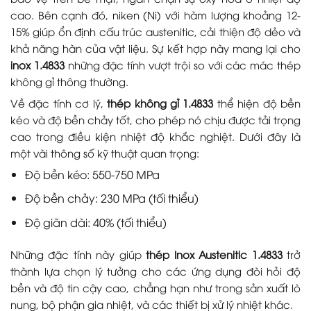
cao. Bên cạnh đó, niken (Ni) với hàm lượng khoảng 12-
15% giúp ổn định cấu trúc austenitic, cải thiện độ dẻo và
khả năng hàn của vật liệu. Sự kết hợp này mang lại cho
inox 1.4833
những đặc tính vượt trội so với các mác thép
không gỉ thông thường.
Về đặc tính cơ lý,
thép không gỉ 1.4833
thể hiện độ bền
kéo và độ bền chảy tốt, cho phép nó chịu được tải trọng
cao trong điều kiện nhiệt độ khắc nghiệt. Dưới đây là
một vài thông số kỹ thuật quan trọng:
Độ bền kéo: 550-750 MPa
Độ bền chảy: 230 MPa (tối thiểu)
Độ giãn dài: 40% (tối thiểu)
Những đặc tính này giúp
thép Inox Austenitic 1.4833
trở
thành lựa chọn lý tưởng cho các ứng dụng đòi hỏi độ
bền và độ tin cậy cao, chẳng hạn như trong sản xuất lò
nung, bộ phận gia nhiệt, và các thiết bị xử lý nhiệt khác.