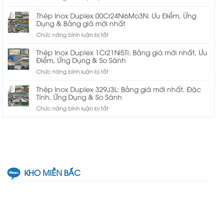
Đặc
Thép
Tính,
Inox
Thép Inox Duplex 00Cr24Ni6Mo3N: Ưu Điểm, Ứng
Ứng
Duplex
Dụng & Bảng giá mới nhất
Dụng
08X21H6M2T:
ở
Chức năng bình luận bị tắt
Và
Ưu
Thép
Mua
Điểm,
Inox
ở
Thép Inox Duplex 1Cr21Ni5Ti: Bảng giá mới nhất, Ưu
Ứng
Duplex
Điểm, Ứng Dụng & So Sánh
đâu
Dụng
00Cr24Ni6Mo3N:
ở
Chức năng bình luận bị tắt
&
Ưu
Thép
Bảng
Điểm,
Inox
giá
Thép Inox Duplex 329J3L: Bảng giá mới nhất, Đặc
Ứng
Duplex
Tính, Ứng Dụng & So Sánh
mới
Dụng
1Cr21Ni5Ti:
nhất
ở
Chức năng bình luận bị tắt
&
Bảng
Thép
Bảng
giá
Inox
giá
mới
Duplex
mới
nhất,
329J3L:
nhất
Ưu
Bảng
Điểm,
giá
Ứng
mới
Dụng
KHO MIỀN BẮC
nhất,
&
Đặc
So
Tính,
Sánh
Ứng
Dụng
&