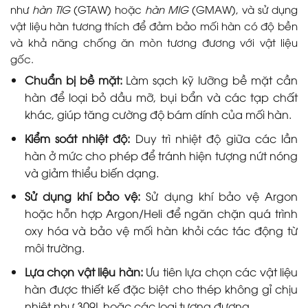
như
hàn TIG
(GTAW) hoặc
hàn MIG
(GMAW), và sử dụng
vật liệu hàn tương thích để đảm bảo mối hàn có độ bền
và khả năng chống ăn mòn tương đương với vật liệu
gốc.
Chuẩn bị bề mặt:
Làm sạch kỹ lưỡng bề mặt cần
hàn để loại bỏ dầu mỡ, bụi bẩn và các tạp chất
khác, giúp tăng cường độ bám dính của mối hàn.
Kiểm soát nhiệt độ:
Duy trì nhiệt độ giữa các lần
hàn ở mức cho phép để tránh hiện tượng nứt nóng
và giảm thiểu biến dạng.
Sử dụng khí bảo vệ:
Sử dụng khí bảo vệ Argon
hoặc hỗn hợp Argon/Heli để ngăn chặn quá trình
oxy hóa và bảo vệ mối hàn khỏi các tác động từ
môi trường.
Lựa chọn vật liệu hàn:
Ưu tiên lựa chọn các vật liệu
hàn được thiết kế đặc biệt cho thép không gỉ chịu
nhiệt như 309L hoặc các loại tương đương.