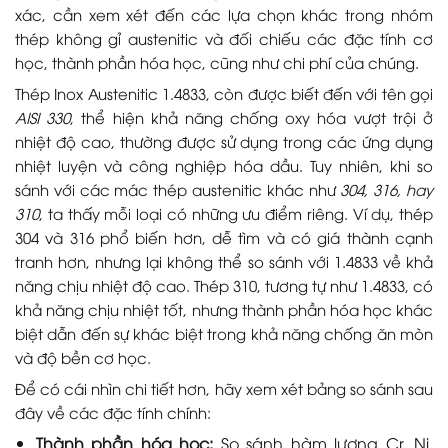
xác, cần xem xét đến các lựa chọn khác trong nhóm
thép không gỉ austenitic và đối chiếu các đặc tính cơ
học, thành phần hóa học, cũng như chi phí của chúng.
Thép Inox Austenitic 1.4833, còn được biết đến với tên gọi
AISI 330
, thể hiện khả năng chống oxy hóa vượt trội ở
nhiệt độ cao, thường được sử dụng trong các ứng dụng
nhiệt luyện và công nghiệp hóa dầu. Tuy nhiên, khi so
sánh với các mác thép austenitic khác như
304, 316, hay
310
, ta thấy mỗi loại có những ưu điểm riêng. Ví dụ, thép
304 và 316 phổ biến hơn, dễ tìm và có giá thành cạnh
tranh hơn, nhưng lại không thể so sánh với 1.4833 về khả
năng chịu nhiệt độ cao. Thép 310, tương tự như 1.4833, có
khả năng chịu nhiệt tốt, nhưng thành phần hóa học khác
biệt dẫn đến sự khác biệt trong khả năng chống ăn mòn
và độ bền cơ học.
Để có cái nhìn chi tiết hơn, hãy xem xét bảng so sánh sau
đây về các đặc tính chính:
Thành phần hóa học:
So sánh hàm lượng Cr, Ni,