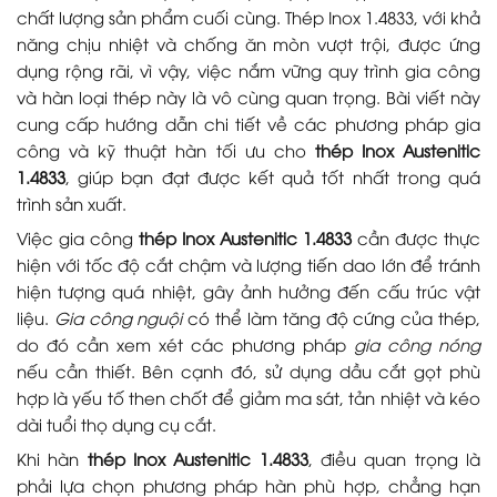
chất lượng sản phẩm cuối cùng. Thép Inox 1.4833, với khả
năng chịu nhiệt và chống ăn mòn vượt trội, được ứng
dụng rộng rãi, vì vậy, việc nắm vững quy trình gia công
và hàn loại thép này là vô cùng quan trọng. Bài viết này
cung cấp hướng dẫn chi tiết về các phương pháp gia
công và kỹ thuật hàn tối ưu cho
thép Inox Austenitic
1.4833
, giúp bạn đạt được kết quả tốt nhất trong quá
trình sản xuất.
Việc gia công
thép Inox Austenitic 1.4833
cần được thực
hiện với tốc độ cắt chậm và lượng tiến dao lớn để tránh
hiện tượng quá nhiệt, gây ảnh hưởng đến cấu trúc vật
liệu.
Gia công nguội
có thể làm tăng độ cứng của thép,
do đó cần xem xét các phương pháp
gia công nóng
nếu cần thiết. Bên cạnh đó, sử dụng dầu cắt gọt phù
hợp là yếu tố then chốt để giảm ma sát, tản nhiệt và kéo
dài tuổi thọ dụng cụ cắt.
Khi hàn
thép Inox Austenitic 1.4833
, điều quan trọng là
phải lựa chọn phương pháp hàn phù hợp, chẳng hạn