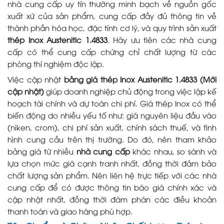
nhà cung cấp uy tín thường minh bạch về nguồn gốc
xuất xứ của sản phẩm, cung cấp đầy đủ thông tin về
thành phần hóa học, đặc tính cơ lý, và quy trình sản xuất
thép Inox Austenitic 1.4833
. Hãy ưu tiên các nhà cung
cấp có thể cung cấp chứng chỉ chất lượng từ các
phòng thí nghiệm độc lập.
Việc cập nhật
bảng giá thép Inox Austenitic 1.4833 (Mới
cập nhật)
giúp doanh nghiệp chủ động trong việc lập kế
hoạch tài chính và dự toán chi phí. Giá thép Inox có thể
biến động do nhiều yếu tố như: giá nguyên liệu đầu vào
(niken, crom), chi phí sản xuất, chính sách thuế, và tình
hình cung cầu trên thị trường. Do đó, nên tham khảo
bảng giá từ nhiều
nhà cung cấp
khác nhau, so sánh và
lựa chọn mức giá cạnh tranh nhất, đồng thời đảm bảo
chất lượng sản phẩm. Nên liên hệ trực tiếp với các nhà
cung cấp để có được thông tin báo giá chính xác và
cập nhật nhất, đồng thời đàm phán các điều khoản
thanh toán và giao hàng phù hợp.