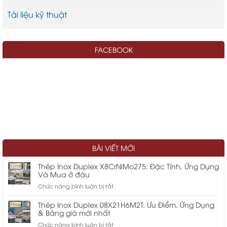
Tài liệu kỹ thuật
FACEBOOK
BÀI VIẾT MỚI
Thép Inox Duplex X8CrNiMo275: Đặc Tính, Ứng Dụng
Và Mua ở đâu
ở
Chức năng bình luận bị tắt
Thép
Inox
Thép Inox Duplex 08X21H6M2T: Ưu Điểm, Ứng Dụng
Duplex
& Bảng giá mới nhất
X8CrNiMo275:
ở
Chức năng bình luận bị tắt