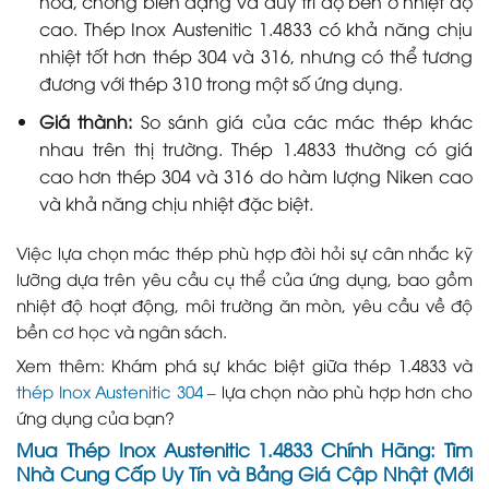
hóa, chống biến dạng và duy trì độ bền ở nhiệt độ
cao. Thép Inox Austenitic 1.4833 có khả năng chịu
nhiệt tốt hơn thép 304 và 316, nhưng có thể tương
đương với thép 310 trong một số ứng dụng.
Giá thành:
So sánh giá của các mác thép khác
nhau trên thị trường. Thép 1.4833 thường có giá
cao hơn thép 304 và 316 do hàm lượng Niken cao
và khả năng chịu nhiệt đặc biệt.
Việc lựa chọn mác thép phù hợp đòi hỏi sự cân nhắc kỹ
lưỡng dựa trên yêu cầu cụ thể của ứng dụng, bao gồm
nhiệt độ hoạt động, môi trường ăn mòn, yêu cầu về độ
bền cơ học và ngân sách.
Xem thêm: Khám phá sự khác biệt giữa thép 1.4833 và
thép Inox Austenitic 304
– lựa chọn nào phù hợp hơn cho
ứng dụng của bạn?
Mua Thép Inox Austenitic 1.4833 Chính Hãng: Tìm
Nhà Cung Cấp Uy Tín và Bảng Giá Cập Nhật (Mới