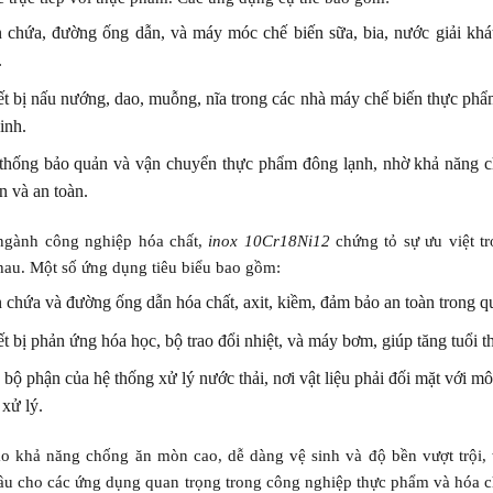
 chứa, đường ống dẫn, và máy móc chế biến sữa, bia, nước giải khá
.
ết bị nấu nướng, dao, muỗng, nĩa trong các nhà máy chế biến thực phẩm
inh.
thống bảo quản và vận chuyển thực phẩm đông lạnh, nhờ khả năng ch
n và an toàn.
ngành công nghiệp hóa chất,
inox 10Cr18Ni12
chứng tỏ sự ưu việt tr
hau. Một số ứng dụng tiêu biểu bao gồm:
 chứa và đường ống dẫn hóa chất, axit, kiềm, đảm bảo an toàn trong qu
t bị phản ứng hóa học, bộ trao đổi nhiệt, và máy bơm, giúp tăng tuổi thọ
 bộ phận của hệ thống xử lý nước thải, nơi vật liệu phải đối mặt với m
 xử lý.
o khả năng chống ăn mòn cao, dễ dàng vệ sinh và độ bền vượt trội,
ầu cho các ứng dụng quan trọng trong công nghiệp thực phẩm và hóa ch