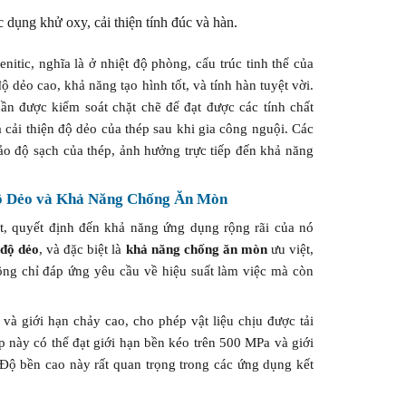
 dụng khử oxy, cải thiện tính đúc và hàn.
enitic, nghĩa là ở nhiệt độ phòng, cấu trúc tinh thể của
 dẻo cao, khả năng tạo hình tốt, và tính hàn tuyệt vời.
ần được kiểm soát chặt chẽ để đạt được các tính chất
cải thiện độ dẻo của thép sau khi gia công nguội. Các
ảo độ sạch của thép, ảnh hưởng trực tiếp đến khả năng
Độ Dẻo và Khả Năng Chống Ăn Mòn
t, quyết định đến khả năng ứng dụng rộng rãi của nó
,
độ dẻo
, và đặc biệt là
khả năng chống ăn mòn
ưu việt,
hông chỉ đáp ứng yêu cầu về hiệu suất làm việc mà còn
và giới hạn chảy cao, cho phép vật liệu chịu được tải
p này có thể đạt giới hạn bền kéo trên 500 MPa và giới
Độ bền cao này rất quan trọng trong các ứng dụng kết