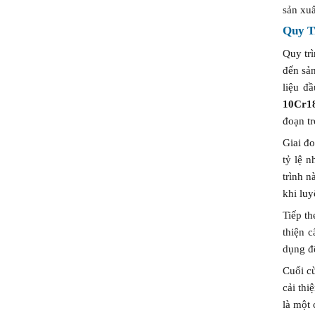
sản xuấ
Quy T
Quy tr
đến sả
liệu đ
10Cr1
đoạn tr
Giai đo
tỷ lệ 
trình n
khi lu
Tiếp th
thiện c
dụng để
Cuối c
cải th
là một 