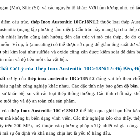
gan (Mn), Silic (Si), và các nguyên tố khác: Với hàm lượng nhỏ, có tác
 điểm cấu trúc,
thép Inox Austenitic 10Cr18Ni12
thuộc loại thép Aust
ustenitic (mạng lập phương tâm diện). Cấu trúc này mang lại cho thép độ
ình nhiệt luyện cũng ảnh hưởng đến cấu trúc vi mô của thép, do đó c
ốn. Ví dụ, ủ (annealing) có thể được sử dụng để giảm ứng suất dư và 
t phi kim loại như sulfide và oxide cũng cần được kiểm soát để đảm b
ăn mòn và độ bền mỏi của vật liệu.
Chất Cơ Lý của Thép Inox Austenitic 10Cr18Ni12: Độ Bền, 
hất cơ lý
của
thép inox austenitic 10Cr18Ni12
đóng vai trò then chố
nhiều ngành công nghiệp khác nhau. Các đặc tính này bao gồm
độ bền
 sự khác biệt so với các loại thép thông thường. Các tính chất này k
 tuổi thọ và độ an toàn của sản phẩm.
n
của
thép Inox Austenitic 10Cr18Ni12
thể hiện qua giới hạn bền kéo 
ớn mà không bị biến dạng vĩnh viễn. Các thử nghiệm kéo cho thấy, thé
ảy trên 200 MPa, tuỳ thuộc vào phương pháp xử lý nhiệt và gia công. 
i mà sự ổn định và khả năng chịu lực là yếu tố hàng đầu.