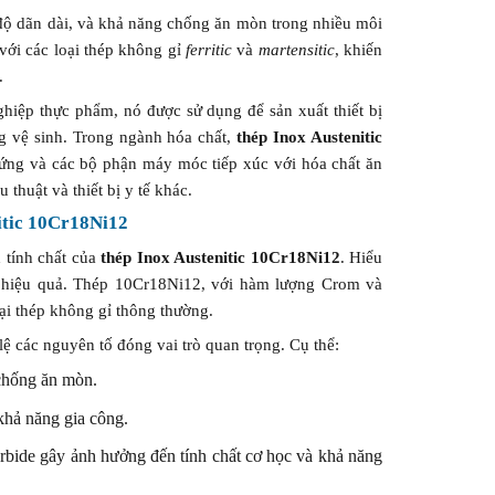
 độ dãn dài, và khả năng chống ăn mòn trong nhiều môi
với các loại thép không gỉ
ferritic
và
martensitic
, khiến
.
ghiệp thực phẩm, nó được sử dụng để sản xuất thiết bị
 vệ sinh. Trong ngành hóa chất,
thép Inox Austenitic
 ứng và các bộ phận máy móc tiếp xúc với hóa chất ăn
thuật và thiết bị y tế khác.
itic 10Cr18Ni12
h tính chất của
thép Inox Austenitic 10Cr18Ni12
. Hiểu
h hiệu quả. Thép 10Cr18Ni12, với hàm lượng Crom và
oại thép không gỉ thông thường.
ệ các nguyên tố đóng vai trò quan trọng. Cụ thể:
chống ăn mòn.
khả năng gia công.
rbide gây ảnh hưởng đến tính chất cơ học và khả năng