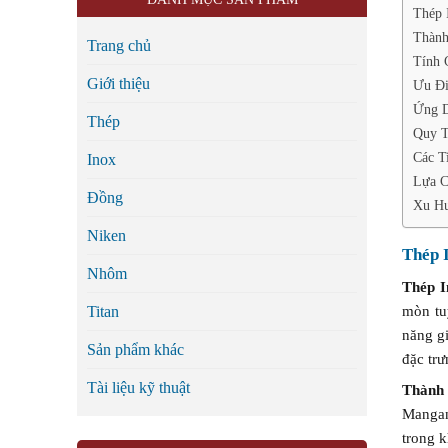
Thép 
Thành
Trang chủ
Tính 
Giới thiệu
Ưu Đi
Ứng D
Thép
Quy T
Các T
Inox
Lựa C
Đồng
Xu Hư
Niken
Thép 
Nhôm
Thép I
mòn tu
Titan
năng gi
Sản phẩm khác
đặc tr
Tài liệu kỹ thuật
Thành
Mangan
trong 