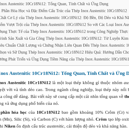
Inox Austenitic 10Cr18Ni12: Tổng Quan, Tính Chất và Ứng Dụng
 Phần Hóa Học và Đặc Điểm Cấu Trúc của Thép Inox Austenitic 10Cr18Ni12
Chất Cơ Lý của Thép Inox Austenitic 10Cr18Ni12: Độ Bền, Độ Dẻo và Khả 
ểm Vượt Trội của Thép Inox Austenitic 10Cr18Ni12 So với Các Loại Inox Aus
ụng Thực Tế của Thép Inox Austenitic 10Cr18Ni12 trong Công Nghiệp Thực
rình Sản Xuất và Gia Công Thép Inox Austenitic 10Cr18Ni12: Từ Luyện Ki
iêu Chuẩn Chất Lượng và Chứng Nhận Liên Quan Đến Thép Inox Austenitic 
họn và Sử Dụng Thép Inox Austenitic 10Cr18Ni12 Hiệu Quả: Hướng Dẫn Cho
ớng Phát Triển và Ứng Dụng Tiềm Năng của Thép Inox Austenitic 10Cr18Ni1
Inox Austenitic 10Cr18Ni12: Tổng Quan, Tính Chất và Ứng 
nox Austenitic 10Cr18Ni12
là một loại thép không gỉ thuộc nhóm
aus
yệt vời và tính dẻo cao. Trong ngành công nghiệp, loại thép này nổi 
a công dễ dàng. Bài viết này sẽ cung cấp một cái nhìn tổng quan về
th
ưng và ứng dụng phổ biến của nó.
 phần hóa học
của
10Cr18Ni12
bao gồm khoảng 10% Crôm (Cr) và 
 (Mn), Silic (Si), và Carbon (C) với hàm lượng nhỏ.
Crôm
tạo lớp oxi
khi
Niken
ổn định cấu trúc
austenitic
, cải thiện độ dẻo và khả năng hàn.