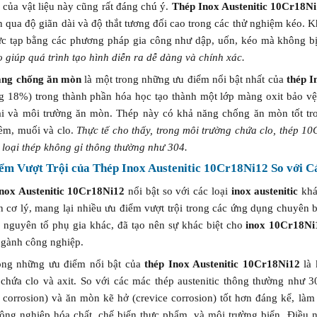
o
của vật liệu này cũng rất đáng chú ý.
Thép Inox Austenitic 10Cr18N
n qua độ giãn dài và độ thắt tương đối cao trong các thử nghiệm kéo. 
hức tạp bằng các phương pháp gia công như dập, uốn, kéo mà không b
 giúp quá trình tạo hình diễn ra dễ dàng và chính xác.
ăng chống ăn mòn
là một trong những ưu điểm nổi bật nhất của
thép I
g 18%) trong thành phần hóa học tạo thành một lớp màng oxit bảo vệ t
ại và môi trường ăn mòn. Thép này có khả năng chống ăn mòn tốt tr
iềm, muối và clo.
Thực tế cho thấy, trong môi trường chứa clo, thép 1
 loại thép không gỉ thông thường như 304.
ểm Vượt Trội của Thép Inox Austenitic 10Cr18Ni12 So với Cá
nox Austenitic 10Cr18Ni12
nổi bật so với các loại
inox austenitic
khá
h cơ lý, mang lại nhiều ưu điểm vượt trội trong các ứng dụng chuyên 
c nguyên tố phụ gia khác, đã tạo nên sự khác biệt cho
inox 10Cr18Ni
ngành công nghiệp.
ong những ưu điểm nổi bật của
thép Inox Austenitic 10Cr18Ni12
là 
 chứa clo và axit. So với các mác thép austenitic thông thường như 
g corrosion) và ăn mòn kẽ hở (crevice corrosion) tốt hơn đáng kể, là
công nghiệp hóa chất, chế biến thực phẩm, và môi trường biển. Điề