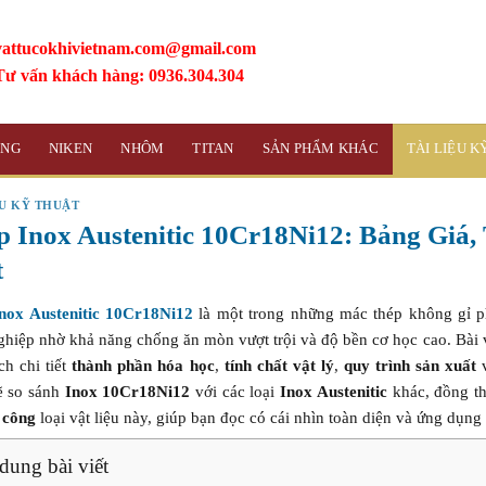
vattucokhivietnam.com@gmail.com
Tư vấn khách hàng: 0936.304.304
ỒNG
NIKEN
NHÔM
TITAN
SẢN PHẨM KHÁC
TÀI LIỆU 
ỆU KỸ THUẬT
p Inox Austenitic 10Cr18Ni12: Bảng Giá
t
nox Austenitic 10Cr18Ni12
là một trong những mác thép không gỉ ph
ghiệp nhờ khả năng chống ăn mòn vượt trội và độ bền cơ học cao. Bài
ch chi tiết
thành phần hóa học
,
tính chất vật lý
,
quy trình sản xuất
ẽ so sánh
Inox 10Cr18Ni12
với các loại
Inox Austenitic
khác, đồng th
a công
loại vật liệu này, giúp bạn đọc có cái nhìn toàn diện và ứng dụng 
dung bài viết