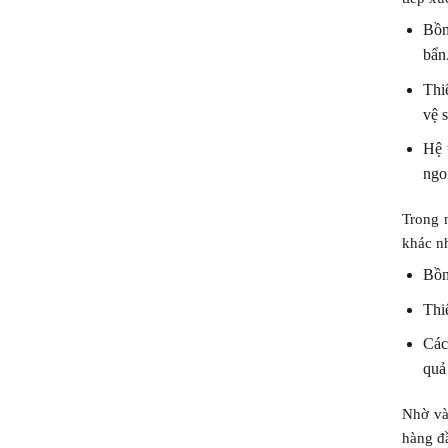
Bồn
bẩn
Thi
vệ s
Hệ 
ngo
Trong 
khác n
Bồn
Thiế
Các
quả
Nhờ và
hàng đ