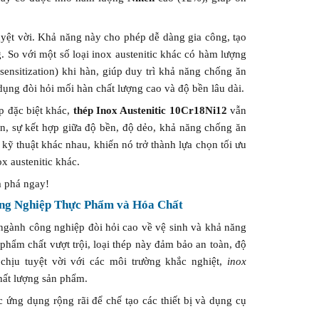
yệt vời. Khả năng này cho phép dễ dàng gia công, tạo
 So với một số loại inox austenitic khác có hàm lượng
ensitization) khi hàn, giúp duy trì khả năng chống ăn
dụng đòi hỏi mối hàn chất lượng cao và độ bền lâu dài.
p đặc biệt khác,
thép Inox Austenitic 10Cr18Ni12
vẫn
n, sự kết hợp giữa độ bền, độ dẻo, khả năng chống ăn
kỹ thuật khác nhau, khiến nó trở thành lựa chọn tối ưu
ox austenitic khác.
 phá ngay!
ông Nghiệp Thực Phẩm và Hóa Chất
c ngành công nghiệp đòi hỏi cao về vệ sinh và khả năng
hẩm chất vượt trội, loại thép này đảm bảo an toàn, độ
hịu tuyệt vời với các môi trường khắc nghiệt,
inox
hất lượng sản phẩm.
 ứng dụng rộng rãi để chế tạo các thiết bị và dụng cụ