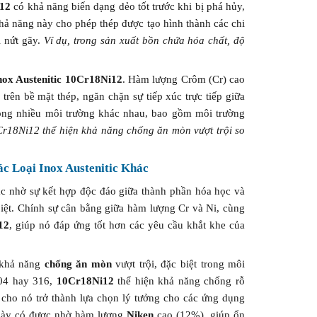
i12
có khả năng biến dạng dẻo tốt trước khi bị phá hủy,
Khả năng này cho phép thép được tạo hình thành các chi
ị nứt gãy.
Ví dụ, trong sản xuất bồn chứa hóa chất, độ
nox Austenitic 10Cr18Ni12
. Hàm lượng Crôm (Cr) cao
rên bề mặt thép, ngăn chặn sự tiếp xúc trực tiếp giữa
ong nhiều môi trường khác nhau, bao gồm môi trường
0Cr18Ni12 thể hiện khả năng chống ăn mòn vượt trội so
c Loại Inox Austenitic Khác
c nhờ sự kết hợp độc đáo giữa thành phần hóa học và
biệt. Chính sự cân bằng giữa hàm lượng Cr và Ni, cùng
12
, giúp nó đáp ứng tốt hơn các yêu cầu khắt khe của
khả năng
chống ăn mòn
vượt trội, đặc biệt trong môi
304 hay 316,
10Cr18Ni12
thể hiện khả năng chống rỗ
m cho nó trở thành lựa chọn lý tưởng cho các ứng dụng
u này có được nhờ hàm lượng
Niken
cao (12%), giúp ổn