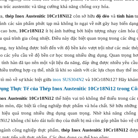
u trúc austenitic và tăng cường khả năng chống oxy hóa.
ra,
thép Inox Austenitic 10Cr18Ni12
còn sở hữu
độ dẻo
và
tính hàn
tu
ành các sản phẩm phức tạp mà không lo ngại về nứt gãy hay biến dạng.
 cao hơn,
10Cr18Ni12
ít bị ảnh hưởng bởi hiện tượng nhạy cảm hóa (s
 quá trình gia công nhiệt. Điều này đặc biệt quan trọng trong các ứng 
ng, tuy không được biết đến với độ bền kéo vượt trội như các mác thé
o các yêu cầu về độ bền cơ học trong nhiều ứng dụng. Quan trọng hơ
tính hàn đã tạo nên một vật liệu đa năng, đáp ứng được nhiều yêu cầu 
hiều trường hợp cụ thể, nhất là khi so sánh với các lựa chọn thay thế in
 tò mò về sự khác biệt giữa
inox SUS304N2
và 10Cr18Ni12? Hãy khám
ụng Thực Tế của Thép Inox Austenitic 10Cr18Ni12 trong C
nox Austenitic 10Cr18Ni12
thể hiện vai trò không thể thiếu trong cá
n mòn, đặc biệt là công nghiệp thực phẩm và hóa chất. Sở hữu những p
 hiệu quả trong nhiều ứng dụng quan trọng. Nhờ khả năng chống c
8Ni12
không chỉ kéo dài tuổi thọ của thiết bị mà còn góp phần bảo vệ c
ngành công nghiệp thực phẩm,
thép Inox Austenitic 10Cr18Ni12
được
c trực tiếp với thực phẩm. Các ứng dụng cụ thể bao gồm: