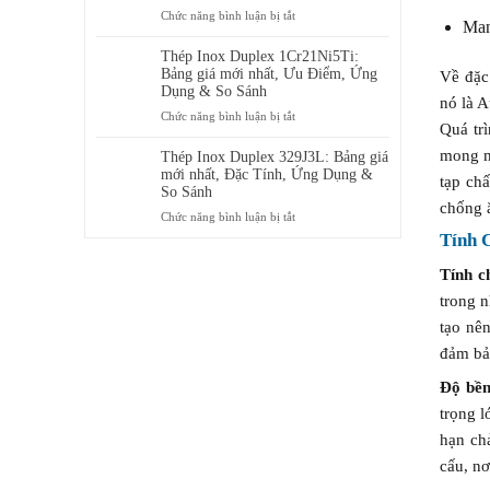
Ưu
ở
Chức năng bình luận bị tắt
ở
Man
Điểm,
Thép
đâu
Ứng
Inox
Thép Inox Duplex 1Cr21Ni5Ti:
Dụng
Duplex
Bảng giá mới nhất, Ưu Điểm, Ứng
Về đặc
&
00Cr24Ni6Mo3N:
Dụng & So Sánh
Bảng
nó là A
Ưu
ở
Chức năng bình luận bị tắt
giá
Điểm,
Quá tr
Thép
mới
Ứng
Inox
mong mu
Thép Inox Duplex 329J3L: Bảng giá
nhất
Dụng
Duplex
mới nhất, Đặc Tính, Ứng Dụng &
tạp chấ
&
1Cr21Ni5Ti:
So Sánh
Bảng
chống 
Bảng
ở
Chức năng bình luận bị tắt
giá
giá
Thép
Tính 
mới
mới
Inox
nhất
nhất,
Duplex
Tính c
Ưu
329J3L:
trong 
Điểm,
Bảng
Ứng
tạo nên
giá
Dụng
mới
đảm bảo
&
nhất,
So
Đặc
Độ bề
Sánh
Tính,
trọng l
Ứng
hạn ch
Dụng
&
cấu, nơ
So