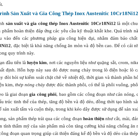
t.
rình Sản Xuất và Gia Công Thép Inox Austenitic 10Cr18Ni
ình
sản xuất và gia công thép Inox Austenitic 10Cr18Ni12
là một chuỗ
n phẩm hoàn thiện đáp ứng các yêu cầu kỹ thuật khắt khe. Quá trình n
ầu vào đến các phương pháp gia công hiện đại, nhằm đảm bảo chất 
8Ni12
, đặc biệt là khả năng chống ăn mòn và độ bền cao. Để có cái nhì
ong quy trình này.
ạn đầu tiên là
luyện kim
, nơi các nguyên liệu như quặng sắt, crom, ni
nhất định. Hỗn hợp này sau đó được nung chảy trong lò điện hoặc lò c
ày đòi hỏi sự kiểm soát chặt chẽ về nhiệt độ, thời gian và thành phầ
yện kim,
thép nóng chảy
được đúc thành phôi, có thể là phôi vuông, phô
eo là giai đoạn
gia công phôi
, bao gồm các công đoạn như cán nóng, c
ấu trúc tinh thể của thép, tăng độ bền và độ dẻo, đồng thời tạo hình
 sản xuất tấm và cuộn thép, trong khi kéo dây được sử dụng để sản xuấ
ùng, sản phẩm thép trải qua các công đoạn
hoàn thiện
như cắt, mài, đá
iện tính thẩm mỹ của sản phẩm mà còn tăng cường khả năng chống ăn mò
công đoạn quan trọng giúp cải thiện đáng kể độ bền và độ dẻo của thé