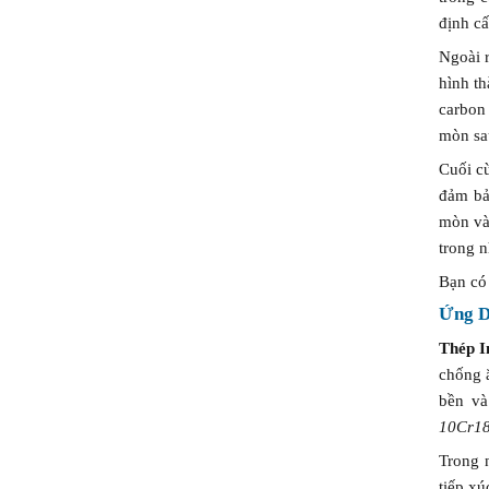
định cấ
Ngoài 
hình th
carbon
mòn sau
Cuối cù
đảm bả
mòn và 
trong n
Bạn có
Ứng D
Thép I
chống ă
bền và
10Cr1
Trong 
tiếp xú