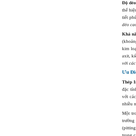
Sánh
Độ dẻ
thể hiệ
tiết p
dẻo cao
Khả n
(khoản
kim lo
axit, k
với các
Ưu Đi
Thép I
đặc tín
với cá
nhiều 
Một tr
trường
(pittin
trong 