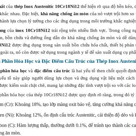
hất
của
thép Inox Austenitic 10Cr18Ni12
thể hiện rõ qua độ bền kéo,
 khác nhau. Đặc biệt,
khả năng chống ăn mòn
của nó vượt trội hơn so 
thành lựa chọn lý tưởng cho các ứng dụng trong môi trường khắc nghiệt
ụng
của
inox 10Cr18Ni12
trải rộng trên nhiều lĩnh vực. Trong công n
ến, bồn chứa và đường ống dẫn do khả năng chống ăn mòn và dễ dàng
8Ni12
được ứng dụng trong sản xuất bồn chứa hóa chất, thiết bị phản
oài ra, nó còn được sử dụng trong ngành y tế để sản xuất dụng cụ phẫu 
 Phần Hóa Học và Đặc Điểm Cấu Trúc của Thép Inox Austen
phần hóa học
và
đặc điểm cấu trúc
là hai yếu tố then chốt quyết địn
 yếu tố này giúp người dùng lựa chọn và ứng dụng vật liệu một các
ược kiểm soát chặt chẽ, mang lại những đặc tính vượt trội so với các l
hần hóa học của thép 10Cr18Ni12 được quy định rõ ràng, trong đó tỷ l
m (Cr): Khoảng 18%, tạo lớp màng oxit bảo vệ, tăng cường khả năng 
en (Ni): Khoảng 12%, ổn định cấu trúc Austenitic, cải thiện độ dẻo và 
bon (C): Hàm lượng thấp, thường dưới 0.1%, để tránh tạo thành các ca
ng ăn mòn.