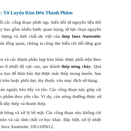
12: Từ Luyện Kim Đến Thành Phẩm
i các công đoạn phức tạp, biến đổi từ nguyên liệu thô
ày bao gồm nhiều bước quan trọng, từ lựa chọn nguyên
lượng và tính chất ưu việt của
thép Inox Austenitic
n tổng quan, chúng ta cùng tìm hiểu chi tiết từng giai
ken và các thành phần hợp kim khác được phối trộn theo
ao ở nhiệt độ cực cao, tạo thành
thép nóng chảy
. Quá
n hóa học để đảm bảo đạt được mác thép mong muốn. Sau
i tròn hoặc phôi dẹt, tùy thuộc vào mục đích sử dụng.
án nguội, kéo dây và rèn. Các công đoạn này giúp cải
 sản phẩm theo yêu cầu. Ví dụ, cán nóng thường được sử
t dây thép và thanh thép.
nh bóng và xử lý bề mặt. Các công đoạn này không chỉ
n và các tính chất cơ học khác. Đặc biệt, xử lý nhiệt
p Inox Austenitic 10Cr18Ni12.