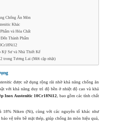
Năng Chống Ăn Mòn
tenitic Khác
 Phẩm và Hóa Chất
m Đến Thành Phẩm
10Cr18Ni12
 Kỹ Sư và Nhà Thiết Kế
2 trong Tương Lai (Mới cập nhật)
Dụng
tenitic
được sử dụng rộng rãi nhờ khả năng chống ăn
bật với khả năng duy trì độ bền ở nhiệt độ cao và khả
ép Inox Austenitic 10Cr18Ni12
, bao gồm các tính chất
18% Niken (Ni), cùng với các nguyên tố khác như
t bảo vệ trên bề mặt thép, giúp chống ăn mòn hiệu quả,