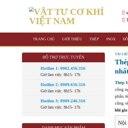
Skip
to
content
TRANG CHỦ
GIỚI THIỆU
THÉP
INOX
Đ
TÀI LI
HỖ TRỢ TRỰC TUYẾN
Thé
Hotline 1: 0902.456.316
nhấ
Giờ làm việc: 8h15- 17h
Thép I
Hotline 2: 0909.656.316
công n
Giờ làm việc: 8h15- 17h
phân tí
Hotline 3: 0909.246.316
cũng s
Giờ làm việc: 8h15- 17h
khi gi
Nội 
DANH MỤC SẢN PHẨM