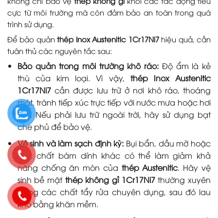
không chỉ bảo vệ
thép không gỉ
khỏi các tác động tiêu
cực từ môi trường mà còn đảm bảo an toàn trong quá
trình sử dụng.
Để bảo quản
thép Inox Austenitic 1Cr17Ni7
hiệu quả, cần
tuân thủ các nguyên tắc sau:
Bảo quản trong môi trường khô ráo:
Độ ẩm là kẻ
thù của kim loại. Vì vậy,
thép Inox Austenitic
1Cr17Ni7
cần được lưu trữ ở nơi khô ráo, thoáng
mát, tránh tiếp xúc trực tiếp với nước mưa hoặc hơi
ẩm. Nếu phải lưu trữ ngoài trời, hãy sử dụng bạt
che phủ để bảo vệ.
Vệ sinh và làm sạch định kỳ:
Bụi bẩn, dầu mỡ hoặc
các chất bám dính khác có thể làm giảm khả
năng chống ăn mòn của
thép Austenitic
. Hãy vệ
sinh bề mặt
thép không gỉ 1Cr17Ni7
thường xuyên
bằng các chất tẩy rửa chuyên dụng, sau đó lau
khô bằng khăn mềm.