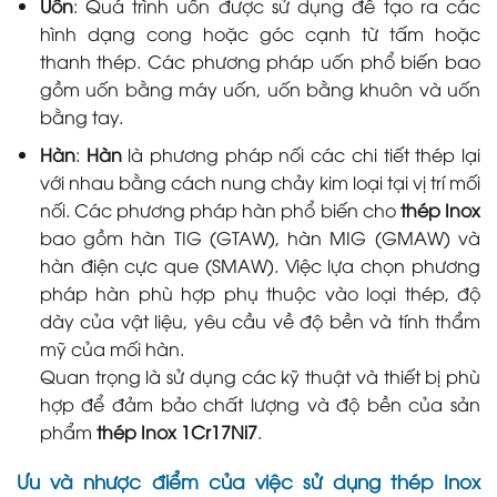
Uốn
: Quá trình uốn được sử dụng để tạo ra các
hình dạng cong hoặc góc cạnh từ tấm hoặc
thanh thép. Các phương pháp uốn phổ biến bao
gồm uốn bằng máy uốn, uốn bằng khuôn và uốn
bằng tay.
Hàn
:
Hàn
là phương pháp nối các chi tiết thép lại
với nhau bằng cách nung chảy kim loại tại vị trí mối
nối. Các phương pháp hàn phổ biến cho
thép Inox
bao gồm hàn TIG (GTAW), hàn MIG (GMAW) và
hàn điện cực que (SMAW). Việc lựa chọn phương
pháp hàn phù hợp phụ thuộc vào loại thép, độ
dày của vật liệu, yêu cầu về độ bền và tính thẩm
mỹ của mối hàn.
Quan trọng là sử dụng các kỹ thuật và thiết bị phù
hợp để đảm bảo chất lượng và độ bền của sản
phẩm
thép Inox 1Cr17Ni7
.
Ưu và nhược điểm của việc sử dụng thép Inox