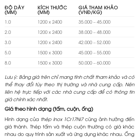
ĐỘ DÀY
KÍCH THƯỚC
GIÁ THAM KHẢO
(MM)
(MM)
(VNĐ/KG)
1.0
1200 x 2400
35.000 – 45.000
2.0
1200 x 2400
38.000 – 48.000
3.0
1200 x 2400
42.000 – 52.000
5.0
1500 x 3000
45.000 – 55.000
8.0
1500 x 3000
50.000 – 60.000
Lưu ý: Bảng giá trên chỉ mang tính chất tham khảo và có
thể thay đổi tùy theo thị trường và nhà cung cấp. Nên
liên hệ trực tiếp với các nhà cung cấp để có thông tin
giá chính xác nhất.
Giá theo hình dạng (tấm, cuộn, ống)
Hình dạng của
thép Inox 1Cr17Ni7
cũng ảnh hưởng đến
giá thành. Thép tấm và thép cuộn thường có giá khác
nhau do quy trình sản xuất và ứng dụng khác nhau. Ống