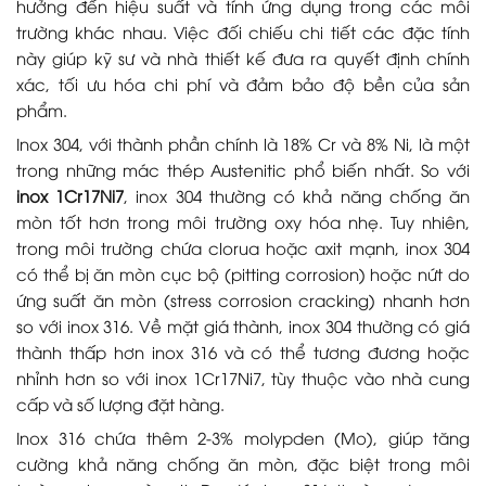
hưởng đến hiệu suất và tính ứng dụng trong các môi
trường khác nhau. Việc đối chiếu chi tiết các đặc tính
này giúp kỹ sư và nhà thiết kế đưa ra quyết định chính
xác, tối ưu hóa chi phí và đảm bảo độ bền của sản
phẩm.
Inox 304, với thành phần chính là 18% Cr và 8% Ni, là một
trong những mác thép Austenitic phổ biến nhất. So với
inox 1Cr17Ni7
, inox 304 thường có khả năng chống ăn
mòn tốt hơn trong môi trường oxy hóa nhẹ. Tuy nhiên,
trong môi trường chứa clorua hoặc axit mạnh, inox 304
có thể bị ăn mòn cục bộ (pitting corrosion) hoặc nứt do
ứng suất ăn mòn (stress corrosion cracking) nhanh hơn
so với inox 316. Về mặt giá thành, inox 304 thường có giá
thành thấp hơn inox 316 và có thể tương đương hoặc
nhỉnh hơn so với inox 1Cr17Ni7, tùy thuộc vào nhà cung
cấp và số lượng đặt hàng.
Inox 316 chứa thêm 2-3% molypden (Mo), giúp tăng
cường khả năng chống ăn mòn, đặc biệt trong môi