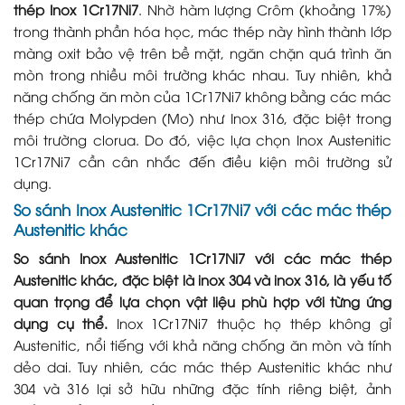
thép Inox 1Cr17Ni7
. Nhờ hàm lượng Crôm (khoảng 17%)
trong thành phần hóa học, mác thép này hình thành lớp
màng oxit bảo vệ trên bề mặt, ngăn chặn quá trình ăn
mòn trong nhiều môi trường khác nhau. Tuy nhiên, khả
năng chống ăn mòn của 1Cr17Ni7 không bằng các mác
thép chứa Molypden (Mo) như Inox 316, đặc biệt trong
môi trường clorua. Do đó, việc lựa chọn Inox Austenitic
1Cr17Ni7 cần cân nhắc đến điều kiện môi trường sử
dụng.
So sánh Inox Austenitic 1Cr17Ni7 với các mác thép
Austenitic khác
So sánh Inox Austenitic 1Cr17Ni7 với các mác thép
Austenitic khác, đặc biệt là inox 304 và inox 316, là yếu tố
quan trọng để lựa chọn vật liệu phù hợp với từng ứng
dụng cụ thể.
Inox 1Cr17Ni7 thuộc họ thép không gỉ
Austenitic, nổi tiếng với khả năng chống ăn mòn và tính
dẻo dai. Tuy nhiên, các mác thép Austenitic khác như
304 và 316 lại sở hữu những đặc tính riêng biệt, ảnh