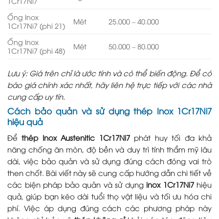
1Cr17Ni7
Ống Inox
Mét
25.000 – 40.000
1Cr17Ni7 (phi 21)
Ống Inox
Mét
50.000 – 80.000
1Cr17Ni7 (phi 48)
Lưu ý: Giá trên chỉ là ước tính và có thể biến động. Để có
báo giá chính xác nhất, hãy liên hệ trực tiếp với các nhà
cung cấp uy tín.
Cách bảo quản và sử dụng thép Inox 1Cr17Ni7
hiệu quả
Để
thép Inox Austenitic 1Cr17Ni7
phát huy tối đa khả
năng chống ăn mòn, độ bền và duy trì tính thẩm mỹ lâu
dài, việc bảo quản và sử dụng đúng cách đóng vai trò
then chốt. Bài viết này sẽ cung cấp hướng dẫn chi tiết về
các biện pháp bảo quản và sử dụng
inox 1Cr17Ni7
hiệu
quả, giúp bạn kéo dài tuổi thọ vật liệu và tối ưu hóa chi
phí. Việc áp dụng đúng cách các phương pháp này