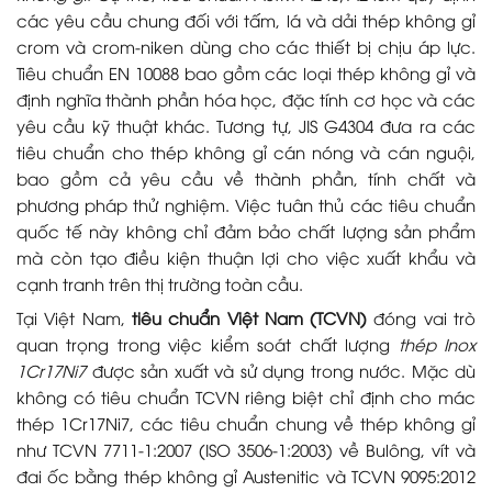
các yêu cầu chung đối với tấm, lá và dải thép không gỉ
crom và crom-niken dùng cho các thiết bị chịu áp lực.
Tiêu chuẩn EN 10088 bao gồm các loại thép không gỉ và
định nghĩa thành phần hóa học, đặc tính cơ học và các
yêu cầu kỹ thuật khác. Tương tự, JIS G4304 đưa ra các
tiêu chuẩn cho thép không gỉ cán nóng và cán nguội,
bao gồm cả yêu cầu về thành phần, tính chất và
phương pháp thử nghiệm. Việc tuân thủ các tiêu chuẩn
quốc tế này không chỉ đảm bảo chất lượng sản phẩm
mà còn tạo điều kiện thuận lợi cho việc xuất khẩu và
cạnh tranh trên thị trường toàn cầu.
Tại Việt Nam,
tiêu chuẩn Việt Nam (TCVN)
đóng vai trò
quan trọng trong việc kiểm soát chất lượng
thép Inox
1Cr17Ni7
được sản xuất và sử dụng trong nước. Mặc dù
không có tiêu chuẩn TCVN riêng biệt chỉ định cho mác
thép 1Cr17Ni7, các tiêu chuẩn chung về thép không gỉ
như TCVN 7711-1:2007 (ISO 3506-1:2003) về Bulông, vít và
đai ốc bằng thép không gỉ Austenitic và TCVN 9095:2012