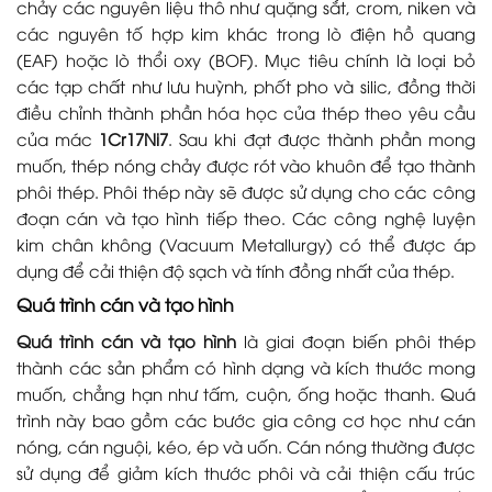
chảy các nguyên liệu thô như quặng sắt, crom, niken và
các nguyên tố hợp kim khác trong lò điện hồ quang
(EAF) hoặc lò thổi oxy (BOF). Mục tiêu chính là loại bỏ
các tạp chất như lưu huỳnh, phốt pho và silic, đồng thời
điều chỉnh thành phần hóa học của thép theo yêu cầu
của mác
1Cr17Ni7
. Sau khi đạt được thành phần mong
muốn, thép nóng chảy được rót vào khuôn để tạo thành
phôi thép. Phôi thép này sẽ được sử dụng cho các công
đoạn cán và tạo hình tiếp theo. Các công nghệ luyện
kim chân không (Vacuum Metallurgy) có thể được áp
dụng để cải thiện độ sạch và tính đồng nhất của thép.
Quá trình cán và tạo hình
Quá trình cán và tạo hình
là giai đoạn biến phôi thép
thành các sản phẩm có hình dạng và kích thước mong
muốn, chẳng hạn như tấm, cuộn, ống hoặc thanh. Quá
trình này bao gồm các bước gia công cơ học như cán
nóng, cán nguội, kéo, ép và uốn. Cán nóng thường được
sử dụng để giảm kích thước phôi và cải thiện cấu trúc