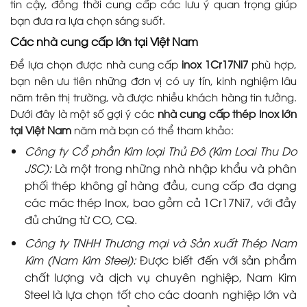
tin cậy, đồng thời cung cấp các lưu ý quan trọng giúp
bạn đưa ra lựa chọn sáng suốt.
Các nhà cung cấp lớn tại Việt Nam
Để lựa chọn được nhà cung cấp
inox 1Cr17Ni7
phù hợp,
bạn nên ưu tiên những đơn vị có uy tín, kinh nghiệm lâu
năm trên thị trường, và được nhiều khách hàng tin tưởng.
Dưới đây là một số gợi ý các
nhà cung cấp thép Inox lớn
tại Việt Nam
năm mà bạn có thể tham khảo:
Công ty Cổ phần Kim loại Thủ Đô (Kim Loai Thu Do
JSC):
Là một trong những nhà nhập khẩu và phân
phối thép không gỉ hàng đầu, cung cấp đa dạng
các mác thép Inox, bao gồm cả 1Cr17Ni7, với đầy
đủ chứng từ CO, CQ.
Công ty TNHH Thương mại và Sản xuất Thép Nam
Kim (Nam Kim Steel):
Được biết đến với sản phẩm
chất lượng và dịch vụ chuyên nghiệp, Nam Kim
Steel là lựa chọn tốt cho các doanh nghiệp lớn và