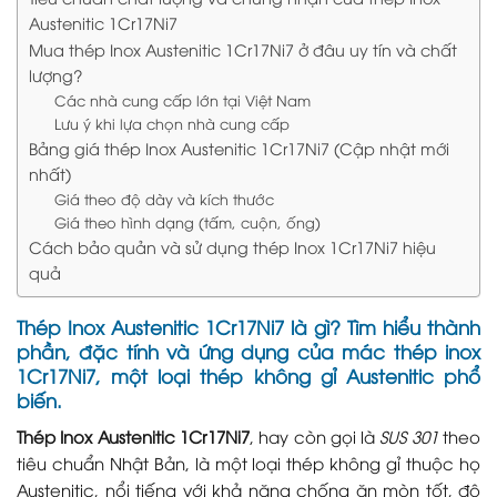
Austenitic 1Cr17Ni7
Mua thép Inox Austenitic 1Cr17Ni7 ở đâu uy tín và chất
lượng?
Các nhà cung cấp lớn tại Việt Nam
Lưu ý khi lựa chọn nhà cung cấp
Bảng giá thép Inox Austenitic 1Cr17Ni7 (Cập nhật mới
nhất)
Giá theo độ dày và kích thước
Giá theo hình dạng (tấm, cuộn, ống)
Cách bảo quản và sử dụng thép Inox 1Cr17Ni7 hiệu
quả
Thép Inox Austenitic 1Cr17Ni7 là gì? Tìm hiểu thành
phần, đặc tính và ứng dụng của mác thép inox
1Cr17Ni7, một loại thép không gỉ Austenitic phổ
biến.
Thép Inox Austenitic 1Cr17Ni7
, hay còn gọi là
SUS 301
theo
tiêu chuẩn Nhật Bản, là một loại thép không gỉ thuộc họ
Austenitic, nổi tiếng với khả năng chống ăn mòn tốt, độ