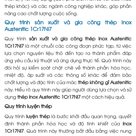
thép khác) và các ngành công nghiệp khác, góp phần
nâng cao chất lượng cuộc sống.
Quy trình sản xuất và gia công thép Inox
Austenitic 1Cr17Ni7
Quy trình
sản xuất và gia công thép Inox Austenitic
1Cr17Ni7
là một chuỗi các công đoạn phức tạp, từ việc
lựa chọn nguyên liệu thô đến tạo ra thành phẩm đáp
ứng yêu cầu kỹ thuật và ứng dụng thực tế. Quá trình này
đòi hỏi sự kiểm soát chặt chẽ về thành phần hóa học,
nhiệt độ, áp suất và các thông số khác để đảm bảo
chất lượng và đặc tính của mác
thép không gỉ Austenitic
này. Hiểu rõ quy trình này giúp người dùng lựa chọn và sử
dụng
thép Inox Austenitic 1Cr17Ni7
một cách hiệu quả.
Quy trình luyện thép
Quy trình
luyện thép
là bước khởi đầu quan trọng, quyết
định thành phần hóa học và độ tinh khiết của
Inox
1Cr17Ni7
. Quá trình này thường bắt đầu bằng việc nung