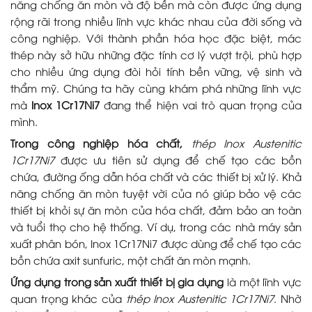
năng chống ăn mòn và độ bền mà còn được ứng dụng
rộng rãi trong nhiều lĩnh vực khác nhau của đời sống và
công nghiệp. Với thành phần hóa học đặc biệt, mác
thép này sở hữu những đặc tính cơ lý vượt trội, phù hợp
cho nhiều ứng dụng đòi hỏi tính bền vững, vệ sinh và
thẩm mỹ. Chúng ta hãy cùng khám phá những lĩnh vực
mà
Inox 1Cr17Ni7
đang thể hiện vai trò quan trọng của
mình.
Trong công nghiệp hóa chất,
thép Inox Austenitic
1Cr17Ni7
được ưu tiên sử dụng để chế tạo các bồn
chứa, đường ống dẫn hóa chất và các thiết bị xử lý. Khả
năng chống ăn mòn tuyệt vời của nó giúp bảo vệ các
thiết bị khỏi sự ăn mòn của hóa chất, đảm bảo an toàn
và tuổi thọ cho hệ thống. Ví dụ, trong các nhà máy sản
xuất phân bón, Inox 1Cr17Ni7 được dùng để chế tạo các
bồn chứa axit sunfuric, một chất ăn mòn mạnh.
Ứng dụng trong sản xuất thiết bị gia dụng
là một lĩnh vực
quan trọng khác của
thép Inox Austenitic 1Cr17Ni7
. Nhờ