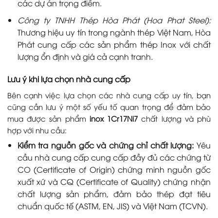
các dự án trọng điểm.
Công ty TNHH Thép Hòa Phát (Hoa Phat Steel):
Thương hiệu uy tín trong ngành thép Việt Nam, Hòa
Phát cung cấp các sản phẩm thép Inox với chất
lượng ổn định và giá cả cạnh tranh.
Lưu ý khi lựa chọn nhà cung cấp
Bên cạnh việc lựa chọn các nhà cung cấp uy tín, bạn
cũng cần lưu ý một số yếu tố quan trọng để đảm bảo
mua được sản phẩm
inox 1Cr17Ni7
chất lượng và phù
hợp với nhu cầu:
Kiểm tra nguồn gốc và chứng chỉ chất lượng:
Yêu
cầu nhà cung cấp cung cấp đầy đủ các chứng từ
CO (Certificate of Origin) chứng minh nguồn gốc
xuất xứ và CQ (Certificate of Quality) chứng nhận
chất lượng sản phẩm, đảm bảo thép đạt tiêu
chuẩn quốc tế (ASTM, EN, JIS) và Việt Nam (TCVN).