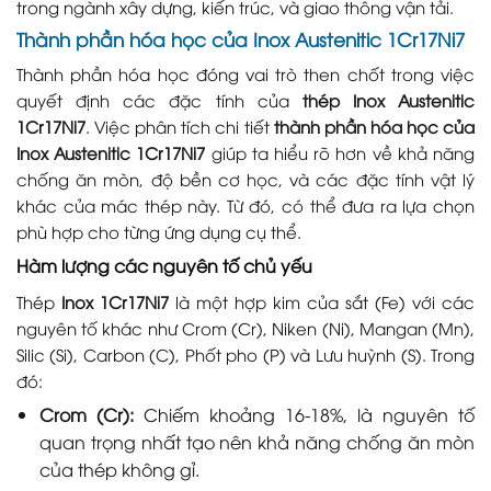
trong ngành xây dựng, kiến trúc, và giao thông vận tải.
Thành phần hóa học của Inox Austenitic 1Cr17Ni7
Thành phần hóa học đóng vai trò then chốt trong việc
quyết định các đặc tính của
thép Inox Austenitic
1Cr17Ni7
. Việc phân tích chi tiết
thành phần hóa học của
Inox Austenitic 1Cr17Ni7
giúp ta hiểu rõ hơn về khả năng
chống ăn mòn, độ bền cơ học, và các đặc tính vật lý
khác của mác thép này. Từ đó, có thể đưa ra lựa chọn
phù hợp cho từng ứng dụng cụ thể.
Hàm lượng các nguyên tố chủ yếu
Thép
Inox 1Cr17Ni7
là một hợp kim của sắt (Fe) với các
nguyên tố khác như Crom (Cr), Niken (Ni), Mangan (Mn),
Silic (Si), Carbon (C), Phốt pho (P) và Lưu huỳnh (S). Trong
đó:
Crom (Cr):
Chiếm khoảng 16-18%, là nguyên tố
quan trọng nhất tạo nên khả năng chống ăn mòn
của thép không gỉ.