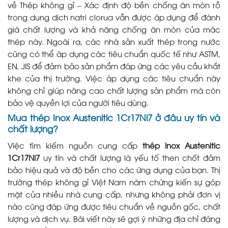
về Thép không gỉ – Xác định độ bền chống ăn mòn rỗ
trong dung dịch natri clorua vẫn được áp dụng để đánh
giá chất lượng và khả năng chống ăn mòn của mác
thép này. Ngoài ra, các nhà sản xuất thép trong nước
cũng có thể áp dụng các tiêu chuẩn quốc tế như ASTM,
EN, JIS để đảm bảo sản phẩm đáp ứng các yêu cầu khắt
khe của thị trường. Việc áp dụng các tiêu chuẩn này
không chỉ giúp nâng cao chất lượng sản phẩm mà còn
bảo vệ quyền lợi của người tiêu dùng.
Mua thép Inox Austenitic 1Cr17Ni7 ở đâu uy tín và
chất lượng?
Việc tìm kiếm nguồn cung cấp
thép Inox Austenitic
1Cr17Ni7
uy tín và chất lượng là yếu tố then chốt đảm
bảo hiệu quả và độ bền cho các ứng dụng của bạn. Thị
trường thép không gỉ Việt Nam năm chứng kiến sự góp
mặt của nhiều nhà cung cấp, nhưng không phải đơn vị
nào cũng đáp ứng được tiêu chuẩn về nguồn gốc, chất
lượng và dịch vụ. Bài viết này sẽ gợi ý những địa chỉ đáng