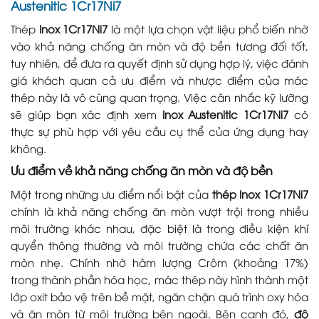
Austenitic 1Cr17Ni7
Thép
Inox 1Cr17Ni7
là một lựa chọn vật liệu phổ biến nhờ
vào khả năng chống ăn mòn và độ bền tương đối tốt,
tuy nhiên, để đưa ra quyết định sử dụng hợp lý, việc đánh
giá khách quan cả ưu điểm và nhược điểm của mác
thép này là vô cùng quan trọng. Việc cân nhắc kỹ lưỡng
sẽ giúp bạn xác định xem
Inox Austenitic 1Cr17Ni7
có
thực sự phù hợp với yêu cầu cụ thể của ứng dụng hay
không.
Ưu điểm về khả năng chống ăn mòn và độ bền
Một trong những ưu điểm nổi bật của
thép Inox 1Cr17Ni7
chính là khả năng chống ăn mòn vượt trội trong nhiều
môi trường khác nhau, đặc biệt là trong điều kiện khí
quyển thông thường và môi trường chứa các chất ăn
mòn nhẹ. Chính nhờ hàm lượng Crôm (khoảng 17%)
trong thành phần hóa học, mác thép này hình thành một
lớp oxit bảo vệ trên bề mặt, ngăn chặn quá trình oxy hóa
và ăn mòn từ môi trường bên ngoài. Bên cạnh đó,
độ