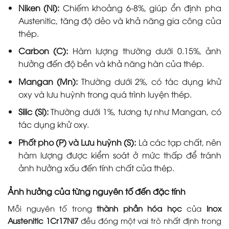
Niken (Ni):
Chiếm khoảng 6-8%, giúp ổn định pha
Austenitic, tăng độ dẻo và khả năng gia công của
thép.
Carbon (C):
Hàm lượng thường dưới 0.15%, ảnh
hưởng đến độ bền và khả năng hàn của thép.
Mangan (Mn):
Thường dưới 2%, có tác dụng khử
oxy và lưu huỳnh trong quá trình luyện thép.
Silic (Si):
Thường dưới 1%, tương tự như Mangan, có
tác dụng khử oxy.
Phốt pho (P) và Lưu huỳnh (S):
Là các tạp chất, nên
hàm lượng được kiểm soát ở mức thấp để tránh
ảnh hưởng xấu đến tính chất của thép.
Ảnh hưởng của từng nguyên tố đến đặc tính
Mỗi nguyên tố trong
thành phần hóa học
của
Inox
Austenitic 1Cr17Ni7
đều đóng một vai trò nhất định trong