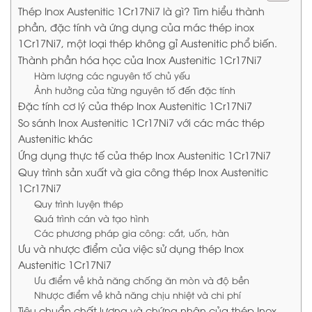
Thép Inox Austenitic 1Cr17Ni7 là gì? Tìm hiểu thành
phần, đặc tính và ứng dụng của mác thép inox
1Cr17Ni7, một loại thép không gỉ Austenitic phổ biến.
Thành phần hóa học của Inox Austenitic 1Cr17Ni7
Hàm lượng các nguyên tố chủ yếu
Ảnh hưởng của từng nguyên tố đến đặc tính
Đặc tính cơ lý của thép Inox Austenitic 1Cr17Ni7
So sánh Inox Austenitic 1Cr17Ni7 với các mác thép
Austenitic khác
Ứng dụng thực tế của thép Inox Austenitic 1Cr17Ni7
Quy trình sản xuất và gia công thép Inox Austenitic
1Cr17Ni7
Quy trình luyện thép
Quá trình cán và tạo hình
Các phương pháp gia công: cắt, uốn, hàn
Ưu và nhược điểm của việc sử dụng thép Inox
Austenitic 1Cr17Ni7
Ưu điểm về khả năng chống ăn mòn và độ bền
Nhược điểm về khả năng chịu nhiệt và chi phí
Tiêu chuẩn chất lượng và chứng nhận của thép Inox