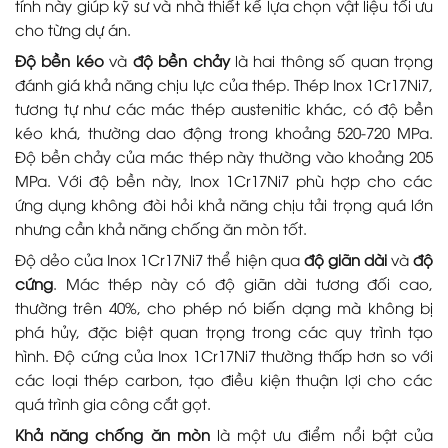
tính này giúp kỹ sư và nhà thiết kế lựa chọn vật liệu tối ưu
cho từng dự án.
Độ bền kéo
và
độ bền chảy
là hai thông số quan trọng
đánh giá khả năng chịu lực của thép. Thép Inox 1Cr17Ni7,
tương tự như các mác thép austenitic khác, có độ bền
kéo khá, thường dao động trong khoảng 520-720 MPa.
Độ bền chảy của mác thép này thường vào khoảng 205
MPa. Với độ bền này, Inox 1Cr17Ni7 phù hợp cho các
ứng dụng không đòi hỏi khả năng chịu tải trọng quá lớn
nhưng cần khả năng chống ăn mòn tốt.
Độ dẻo của Inox 1Cr17Ni7 thể hiện qua
độ giãn dài
và
độ
cứng
. Mác thép này có độ giãn dài tương đối cao,
thường trên 40%, cho phép nó biến dạng mà không bị
phá hủy, đặc biệt quan trọng trong các quy trình tạo
hình. Độ cứng của Inox 1Cr17Ni7 thường thấp hơn so với
các loại thép carbon, tạo điều kiện thuận lợi cho các
quá trình gia công cắt gọt.
Khả năng chống ăn mòn
là một ưu điểm nổi bật của