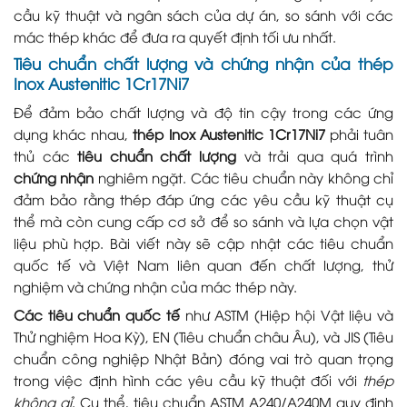
cầu kỹ thuật và ngân sách của dự án, so sánh với các
mác thép khác để đưa ra quyết định tối ưu nhất.
Tiêu chuẩn chất lượng và chứng nhận của thép
Inox Austenitic 1Cr17Ni7
Để đảm bảo chất lượng và độ tin cậy trong các ứng
dụng khác nhau,
thép Inox Austenitic 1Cr17Ni7
phải tuân
thủ các
tiêu chuẩn chất lượng
và trải qua quá trình
chứng nhận
nghiêm ngặt. Các tiêu chuẩn này không chỉ
đảm bảo rằng thép đáp ứng các yêu cầu kỹ thuật cụ
thể mà còn cung cấp cơ sở để so sánh và lựa chọn vật
liệu phù hợp. Bài viết này sẽ cập nhật các tiêu chuẩn
quốc tế và Việt Nam liên quan đến chất lượng, thử
nghiệm và chứng nhận của mác thép này.
Các tiêu chuẩn quốc tế
như ASTM (Hiệp hội Vật liệu và
Thử nghiệm Hoa Kỳ), EN (Tiêu chuẩn châu Âu), và JIS (Tiêu
chuẩn công nghiệp Nhật Bản) đóng vai trò quan trọng
trong việc định hình các yêu cầu kỹ thuật đối với
thép
không gỉ
. Cụ thể, tiêu chuẩn ASTM A240/A240M quy định