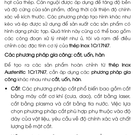
hạt của thép. Cán nguội được áp dụng để tăng độ bền
và độ cứng của sản phẩm, đồng thời cải thiện độ chính
xác về kích thước. Các phương pháp tạo hình khác như
kéo và ép được sử dụng để sản xuất các sản phẩm có
hình dạng phức tạp. Quá trình này cũng có thể bao gồm
các công đoạn xử lý nhiệt như ủ, tôi và ram để điều
chỉnh các đặc tính cơ lý của
thép Inox 1Cr17Ni7
.
Các phương pháp gia công: cắt, uốn, hàn
Để tạo ra các sản phẩm hoàn chỉnh từ
thép Inox
Austenitic 1Cr17Ni7
, cần áp dụng các
phương pháp gia
công
khác nhau như
cắt, uốn, hàn
.
Cắt
: Các phương pháp cắt phổ biến bao gồm cắt
bằng máy cắt cơ khí (cưa, dao), cắt bằng laser,
cắt bằng plasma và cắt bằng tia nước. Việc lựa
chọn phương pháp cắt phù hợp phụ thuộc vào độ
dày của vật liệu, yêu cầu về độ chính xác và chất
lượng bề mặt cắt.