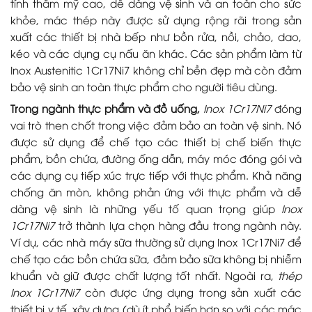
tính thẩm mỹ cao, dễ dàng vệ sinh và an toàn cho sức
khỏe, mác thép này được sử dụng rộng rãi trong sản
xuất các thiết bị nhà bếp như bồn rửa, nồi, chảo, dao,
kéo và các dụng cụ nấu ăn khác. Các sản phẩm làm từ
Inox Austenitic 1Cr17Ni7 không chỉ bền đẹp mà còn đảm
bảo vệ sinh an toàn thực phẩm cho người tiêu dùng.
Trong ngành thực phẩm và đồ uống,
Inox 1Cr17Ni7
đóng
vai trò then chốt trong việc đảm bảo an toàn vệ sinh. Nó
được sử dụng để chế tạo các thiết bị chế biến thực
phẩm, bồn chứa, đường ống dẫn, máy móc đóng gói và
các dụng cụ tiếp xúc trực tiếp với thực phẩm. Khả năng
chống ăn mòn, không phản ứng với thực phẩm và dễ
dàng vệ sinh là những yếu tố quan trọng giúp
Inox
1Cr17Ni7
trở thành lựa chọn hàng đầu trong ngành này.
Ví dụ, các nhà máy sữa thường sử dụng Inox 1Cr17Ni7 để
chế tạo các bồn chứa sữa, đảm bảo sữa không bị nhiễm
khuẩn và giữ được chất lượng tốt nhất. Ngoài ra,
thép
Inox 1Cr17Ni7
còn được ứng dụng trong sản xuất các
thiết bị y tế, xây dựng (dù ít phổ biến hơn so với các mác