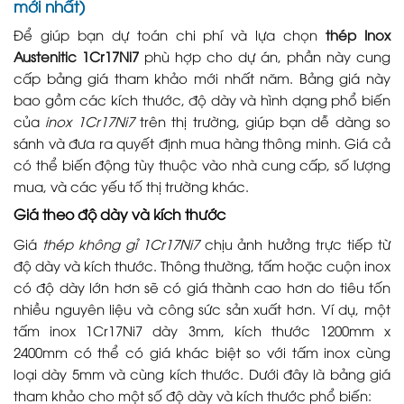
mới nhất)
Để giúp bạn dự toán chi phí và lựa chọn
thép Inox
Austenitic 1Cr17Ni7
phù hợp cho dự án, phần này cung
cấp bảng giá tham khảo mới nhất năm. Bảng giá này
bao gồm các kích thước, độ dày và hình dạng phổ biến
của
inox 1Cr17Ni7
trên thị trường, giúp bạn dễ dàng so
sánh và đưa ra quyết định mua hàng thông minh. Giá cả
có thể biến động tùy thuộc vào nhà cung cấp, số lượng
mua, và các yếu tố thị trường khác.
Giá theo độ dày và kích thước
Giá
thép không gỉ 1Cr17Ni7
chịu ảnh hưởng trực tiếp từ
độ dày và kích thước. Thông thường, tấm hoặc cuộn inox
có độ dày lớn hơn sẽ có giá thành cao hơn do tiêu tốn
nhiều nguyên liệu và công sức sản xuất hơn. Ví dụ, một
tấm inox 1Cr17Ni7 dày 3mm, kích thước 1200mm x
2400mm có thể có giá khác biệt so với tấm inox cùng
loại dày 5mm và cùng kích thước. Dưới đây là bảng giá
tham khảo cho một số độ dày và kích thước phổ biến: