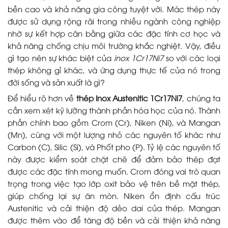
bền cao và khả năng gia công tuyệt vời. Mác thép này
được sử dụng rộng rãi trong nhiều ngành công nghiệp
nhờ sự kết hợp cân bằng giữa các đặc tính cơ học và
khả năng chống chịu môi trường khắc nghiệt. Vậy, điều
gì tạo nên sự khác biệt của
inox 1Cr17Ni7
so với các loại
thép không gỉ khác, và ứng dụng thực tế của nó trong
đời sống và sản xuất là gì?
Để hiểu rõ hơn về
thép Inox Austenitic 1Cr17Ni7
, chúng ta
cần xem xét kỹ lưỡng thành phần hóa học của nó. Thành
phần chính bao gồm Crom (Cr), Niken (Ni), và Mangan
(Mn), cùng với một lượng nhỏ các nguyên tố khác như
Carbon (C), Silic (Si), và Phốt pho (P). Tỷ lệ các nguyên tố
này được kiểm soát chặt chẽ để đảm bảo thép đạt
được các đặc tính mong muốn. Crom đóng vai trò quan
trọng trong việc tạo lớp oxit bảo vệ trên bề mặt thép,
giúp chống lại sự ăn mòn. Niken ổn định cấu trúc
Austenitic và cải thiện độ dẻo dai của thép. Mangan
được thêm vào để tăng độ bền và cải thiện khả năng