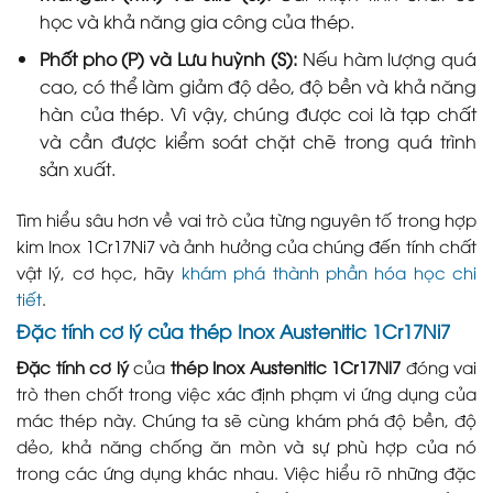
học và khả năng gia công của thép.
Phốt pho (P) và Lưu huỳnh (S):
Nếu hàm lượng quá
cao, có thể làm giảm độ dẻo, độ bền và khả năng
hàn của thép. Vì vậy, chúng được coi là tạp chất
và cần được kiểm soát chặt chẽ trong quá trình
sản xuất.
Tìm hiểu sâu hơn về vai trò của từng nguyên tố trong hợp
kim Inox 1Cr17Ni7 và ảnh hưởng của chúng đến tính chất
vật lý, cơ học, hãy
khám phá thành phần hóa học chi
tiết
.
Đặc tính cơ lý của thép Inox Austenitic 1Cr17Ni7
Đặc tính cơ lý
của
thép Inox Austenitic 1Cr17Ni7
đóng vai
trò then chốt trong việc xác định phạm vi ứng dụng của
mác thép này. Chúng ta sẽ cùng khám phá độ bền, độ
dẻo, khả năng chống ăn mòn và sự phù hợp của nó
trong các ứng dụng khác nhau. Việc hiểu rõ những đặc