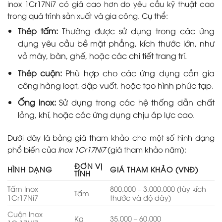
inox 1Cr17Ni7 có giá cao hơn do yêu cầu kỹ thuật cao
trong quá trình sản xuất và gia công. Cụ thể:
Thép tấm:
Thường được sử dụng trong các ứng
dụng yêu cầu bề mặt phẳng, kích thước lớn, như
vỏ máy, bàn, ghế, hoặc các chi tiết trang trí.
Thép cuộn:
Phù hợp cho các ứng dụng cần gia
công hàng loạt, dập vuốt, hoặc tạo hình phức tạp.
Ống inox:
Sử dụng trong các hệ thống dẫn chất
lỏng, khí, hoặc các ứng dụng chịu áp lực cao.
Dưới đây là bảng giá tham khảo cho một số hình dạng
phổ biến của
Inox 1Cr17Ni7
(giá tham khảo năm):
ĐƠN VỊ
HÌNH DẠNG
GIÁ THAM KHẢO (VNĐ)
TÍNH
Tấm Inox
800.000 – 3.000.000 (tùy kích
Tấm
1Cr17Ni7
thước và độ dày)
Cuộn Inox
Kg
35.000 – 60.000