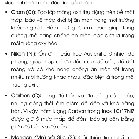
việc hình thành các đặc tính của thép:
Crom (Cr):
Tạo lớp màng oxit thụ động trên bề mặt
thép, bảo vệ thép khỏi bị ăn mòn trong môi trường
khắc nghiệt. Hàm lượng Crom cao giúp tăng
cường khả năng chống ăn mòn, đặc biệt là trong
môi trường oxy hóa.
Niken (Ni):
Ổn định cấu trúc Austenitic ở nhiệt độ
phòng, giúp thép có độ dẻo cao, dễ uốn, dễ dát
mỏng và có khả năng chống ăn mòn tốt trong
nhiều môi trường khác nhau, đặc biệt là trong môi
trường axit.
Carbon (C):
Tăng độ bền và độ cứng của thép,
nhưng đồng thời làm giảm độ dẻo và khả năng
hàn. Vì vậy, hàm lượng Carbon trong
Inox 1Cr17Ni7
được giữ ở mức thấp để đảm bảo sự cân bằng
giữa độ bền và độ dẻo.
Mangan (Mn) và Silic (Si):
Cải thiện tính chất cơ