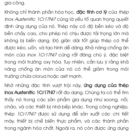
gia công.
Không chỉ thành phần hóa học,
đặc tính cơ lý
của
thép
Inox Austenitic 1Cr17Ni7
cũng là yếu tố quan trọng quyết
định ứng dụng của nó. Thép này có độ bền kéo và độ
bền chảy cao, cho phép nó chịu được tải trọng lớn mà
không bị biến dạng. Độ giãn dài tốt giúp thép có thể
được kéo, uốn, và tạo hình dễ dàng. Khả năng chống ăn
mòn của
inox 1Cr17Ni7
cũng rất đáng chú ý, đặc biệt
trong môi trường oxy hóa. Tuy nhiên, cần lưu ý rằng khả
năng chống ăn mòn của nó có thể giảm trong môi
trường chứa clorua hoặc axit mạnh.
Nhờ những đặc tính vượt trội này,
ứng dụng của thép
Inox Austenitic 1Cr17Ni7
rất đa dạng. Chúng ta có thể tìm
thấy nó trong các sản phẩm gia dụng như xoong, nồi,
chảo, và các thiết bị nhà bếp khác. Trong công nghiệp,
thép
1Cr17Ni7
được sử dụng để sản xuất các chi tiết
máy, thiết bị chế biến thực phẩm, và các thành phần
trong ngành hóa chất. Ngoài ra, nó còn được ứng dụng