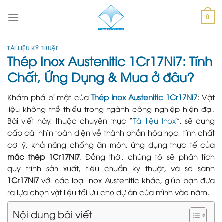
Skip
to
0
content
TÀI LIỆU KỸ THUẬT
Thép Inox Austenitic 1Cr17Ni7: Tính
Chất, Ứng Dụng & Mua ở đâu?
Khám phá bí mật của
Thép Inox Austenitic 1Cr17Ni7
: Vật
liệu không thể thiếu trong ngành công nghiệp hiện đại.
Bài viết này, thuộc chuyên mục “
Tài liệu Inox
“, sẽ cung
cấp cái nhìn toàn diện về thành phần hóa học, tính chất
cơ lý, khả năng chống ăn mòn, ứng dụng thực tế của
mác thép 1Cr17Ni7
. Đồng thời, chúng tôi sẽ phân tích
quy trình sản xuất, tiêu chuẩn kỹ thuật, và so sánh
1Cr17Ni7
với các loại inox Austenitic khác, giúp bạn đưa
ra lựa chọn vật liệu tối ưu cho dự án của mình vào năm.
Nội dung bài viết