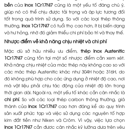
bền
của
Inox 1Cr17Ni7
cũng là một yếu tố đáng chú ý,
giúp nó có thể chịu được tải trọng và áp lực tương đối
tốt trong quá trình sử dụng. So với các loại thép thông
thường,
Inox 1Cr17Ni7
có tuổi thọ cao hơn, ít bị biến dạng
và hư hỏng, nhờ đó giảm thiểu chi phí bảo trì và thay thế.
Nhược điểm về khả năng chịu nhiệt và chi phí
Mặc dù sở hữu nhiều ưu điểm,
thép Inox Austenitic
1Cr17Ni7
cũng tồn tại một số nhược điểm cần xem xét.
Khả năng chịu nhiệt của mác thép này không cao so với
các mác thép Austenitic khác như 304H hoặc 316H, do
đó không phù hợp cho các ứng dụng ở nhiệt độ cao, nơi
mà vật liệu phải chịu tác động của nhiệt độ lớn trong
thời gian dài. Ngoài ra, một yếu tố khác cần cân nhắc là
chi phí
. So với các loại thép carbon thông thường, giá
thành của
Inox 1Cr17Ni7
cao hơn đáng kể do quy trình
sản xuất phức tạp và việc sử dụng các nguyên tố hợp
kim đắt tiền như Niken và Crôm. Vì vậy, việc lựa chọn
Inox 1Cr17Ni7
cần được cân nhắc kỹ lưỡng dựa trên yêu