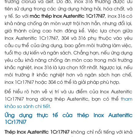
trường clorua và axit. Do đó, inox 316 thường được ưu
tiên sử dụng trong các ứng dụng hàng hải, hóa chất, và
y tế. So với
mác thép Inox Austenitic 1Cr17Ni7
, inox 316 có
khả năng chống ăn mòn vượt trội hơn hẳn, nhưng đổi lại,
giá thành cũng cao hơn đáng kể. Việc lựa chọn giữa
Inox Austenitic 1Cr17Ni7, 304 và 316 phụ thuộc vào yêu
cầu cụ thể của ứng dụng, bao gồm môi trường làm việc,
tuổi thọ dự kiến và ngân sách. Chẳng hạn, nếu ứng dụng
yêu cầu khả năng chống ăn mòn cao trong môi trường
khắc nghiệt, inox 316 là lựa chọn tốt nhất. Ngược lại, nếu
môi trường ít khắc nghiệt hơn và ngân sách hạn chế,
inox 1Cr17Ni7 hoặc 304 có thể là giải pháp phù hợp.
Để hiểu rõ hơn về vị trí và ưu điểm của Inox Austenitic
1Cr17Ni7 trong dòng thép Austenitic, bạn có thể
tham
khảo so sánh chi tiết
.
Ứng dụng thực tế của thép Inox Austenitic
1Cr17Ni7
Thép Inox Austenitic 1Cr17Ni7
không chỉ nổi tiếng với khả