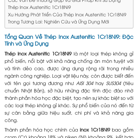
Thép Inox Austenitic 1Cr18Ni9
Xu Hướng Phát Triển Của Thép Inox Austenitic 1Cr18Ni9
Trong Tương Lai: Nghiên Cứu và Ứng Dụng Mới
Tổng Quan Về Thép Inox Austenitic 1Cr18Ni9: Đặc
Tính và Ứng Dụng
Thép Inox Austenitic 1Cr18Ni9
là một loại thép không gỉ
phổ biến, nổi bật với khả năng chống ăn mòn tuyệt vời
và tính dẻo cao, được ứng dụng rộng rãi trong nhiều
ngành công nghiệp. Loại vật liệu này, còn được biết đến
với tên gọi tương đương như
AISI 304
hay
SUS304
(tiêu
chuẩn Nhật Bản), sở hữu những đặc tính độc đáo nhờ
thành phần hóa học đặc biệt, tạo nên sự khác biệt so với
các loại thép không gỉ khác. Sự phổ biến của nó đến từ
sự cân bằng giữa hiệu suất, chi phí và khả năng gia
công.
Thành phần hóa học chính của
inox 1Cr18Ni9
bao gồm
crom (Cr) khoảng 18% và niken (Ni) khoảng 9%, kết hợp