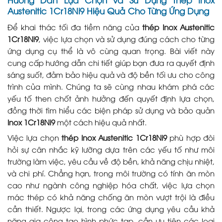
Austenitic 1Cr18Ni9 Hiệu Quả Cho Từng Ứng Dụng
Để khai thác tối đa tiềm năng của
thép Inox Austenitic
1Cr18Ni9
, việc lựa chọn và sử dụng đúng cách cho từng
ứng dụng cụ thể là vô cùng quan trọng. Bài viết này
cung cấp hướng dẫn chi tiết giúp bạn đưa ra quyết định
sáng suốt, đảm bảo hiệu quả và độ bền tối ưu cho công
trình của mình. Chúng ta sẽ cùng nhau khám phá các
yếu tố then chốt ảnh hưởng đến quyết định lựa chọn,
đồng thời tìm hiểu các biện pháp sử dụng và bảo quản
Inox 1Cr18Ni9
một cách hiệu quả nhất.
Việc lựa chọn
thép Inox Austenitic 1Cr18Ni9
phù hợp đòi
hỏi sự cân nhắc kỹ lưỡng dựa trên các yếu tố như môi
trường làm việc, yêu cầu về độ bền, khả năng chịu nhiệt,
và chi phí. Chẳng hạn, trong môi trường có tính ăn mòn
cao như ngành công nghiệp hóa chất, việc lựa chọn
mác thép có khả năng chống ăn mòn vượt trội là điều
cần thiết. Ngược lại, trong các ứng dụng yêu cầu khả
năng gia công tạo hình phức tạp, cần ưu tiên các loại