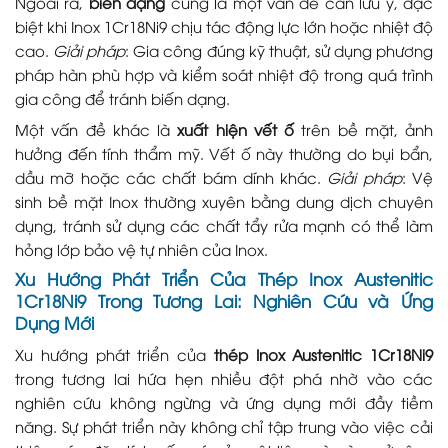
Ngoài ra,
biến dạng
cũng là một vấn đề cần lưu ý, đặc
biệt khi Inox 1Cr18Ni9 chịu tác động lực lớn hoặc nhiệt độ
cao.
Giải pháp
: Gia công đúng kỹ thuật, sử dụng phương
pháp hàn phù hợp và kiểm soát nhiệt độ trong quá trình
gia công để tránh biến dạng.
Một vấn đề khác là
xuất hiện vết ố
trên bề mặt, ảnh
hưởng đến tính thẩm mỹ. Vết ố này thường do bụi bẩn,
dầu mỡ hoặc các chất bám dính khác.
Giải pháp
: Vệ
sinh bề mặt Inox thường xuyên bằng dung dịch chuyên
dụng, tránh sử dụng các chất tẩy rửa mạnh có thể làm
hỏng lớp bảo vệ tự nhiên của Inox.
Xu Hướng Phát Triển Của Thép Inox Austenitic
1Cr18Ni9 Trong Tương Lai: Nghiên Cứu và Ứng
Dụng Mới
Xu hướng phát triển của
thép Inox Austenitic 1Cr18Ni9
trong tương lai hứa hẹn nhiều đột phá nhờ vào các
nghiên cứu không ngừng và ứng dụng mới đầy tiềm
năng. Sự phát triển này không chỉ tập trung vào việc cải