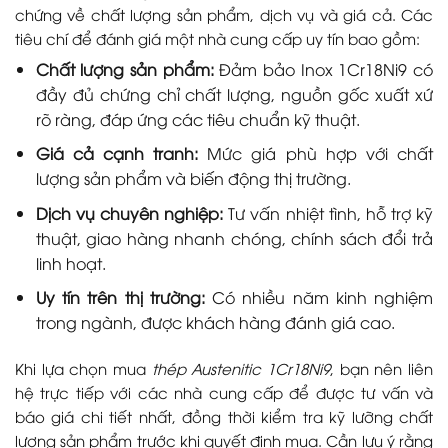
chứng về chất lượng sản phẩm, dịch vụ và giá cả. Các
tiêu chí để đánh giá một nhà cung cấp uy tín bao gồm:
Chất lượng sản phẩm:
Đảm bảo Inox 1Cr18Ni9 có
đầy đủ chứng chỉ chất lượng, nguồn gốc xuất xứ
rõ ràng, đáp ứng các tiêu chuẩn kỹ thuật.
Giá cả cạnh tranh:
Mức giá phù hợp với chất
lượng sản phẩm và biến động thị trường.
Dịch vụ chuyên nghiệp:
Tư vấn nhiệt tình, hỗ trợ kỹ
thuật, giao hàng nhanh chóng, chính sách đổi trả
linh hoạt.
Uy tín trên thị trường:
Có nhiều năm kinh nghiệm
trong ngành, được khách hàng đánh giá cao.
Khi lựa chọn mua
thép Austenitic 1Cr18Ni9
, bạn nên liên
hệ trực tiếp với các nhà cung cấp để được tư vấn và
báo giá chi tiết nhất, đồng thời kiểm tra kỹ lưỡng chất
lượng sản phẩm trước khi quyết định mua. Cần lưu ý rằng