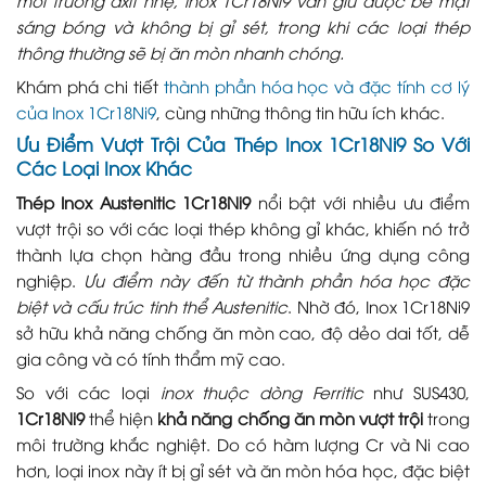
sáng bóng và không bị gỉ sét, trong khi các loại thép
thông thường sẽ bị ăn mòn nhanh chóng.
Khám phá chi tiết
thành phần hóa học và đặc tính cơ lý
của Inox 1Cr18Ni9
, cùng những thông tin hữu ích khác.
Ưu Điểm Vượt Trội Của Thép Inox 1Cr18Ni9 So Với
Các Loại Inox Khác
Thép Inox Austenitic 1Cr18Ni9
nổi bật với nhiều ưu điểm
vượt trội so với các loại thép không gỉ khác, khiến nó trở
thành lựa chọn hàng đầu trong nhiều ứng dụng công
nghiệp.
Ưu điểm này đến từ thành phần hóa học đặc
biệt và cấu trúc tinh thể Austenitic
. Nhờ đó, Inox 1Cr18Ni9
sở hữu khả năng chống ăn mòn cao, độ dẻo dai tốt, dễ
gia công và có tính thẩm mỹ cao.
So với các loại
inox thuộc dòng Ferritic
như SUS430,
1Cr18Ni9
thể hiện
khả năng chống ăn mòn vượt trội
trong
môi trường khắc nghiệt. Do có hàm lượng Cr và Ni cao
hơn, loại inox này ít bị gỉ sét và ăn mòn hóa học, đặc biệt