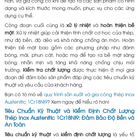
hàn, và gia công cơ khí để tạo ra các sản phẩm có hình
dạng và kích thước mong muốn, phục vụ cho các ứng
dụng cụ thể.
Công đoạn cuối cùng là
xử lý nhiệt
và
hoàn thiện bề
mặt
. Xử lý nhiệt giúp cải thiện tính chất cơ học của thép,
như độ bền, độ dẻo và khả năng chống ăn mòn. Hoàn
thiện bề mặt bao gồm các phương pháp như đánh
bóng, mài, phun cát, hoặc mạ để tạo ra bề mặt sáng
bóng, nhẵn mịn và tăng khả năng chống chịu môi
trường.
Kiểm tra chất lượng
được thực hiện ở mọi giai
đoạn để đảm bảo sản phẩm đáp ứng các tiêu chuẩn kỹ
thuật và yêu cầu của khách hàng.
Bạn có tò mò về
quy trình sản xuất và gia công thép Inox
Austenitic 1Cr18Ni9
? Xem ngay để hiểu rõ hơn!
Tiêu Chuẩn Kỹ Thuật và Kiểm Định Chất Lượng
Thép Inox Austenitic 1Cr18Ni9: Đảm Bảo Độ Bền và
An Toàn
Tiêu chuẩn kỹ thuật
và
kiểm định chất lượng
là yếu tố