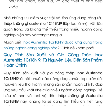
như nồi, chảo, bồn rửa, và các thiết bị nhà bếp
khác.
Nhờ những ưu điểm vượt trội và tính ứng dụng rộng rãi,
thép không gỉ austenitic 1Cr18Ni9
tiếp tục là một vật liệu
quan trọng và không thể thiếu trong nhiều ngành công
nghiệp hiện nay và trong tương lai.
Muốn biết
Inox Austenitic 1Cr18Ni9 được ứng dụng trong
những ngành công nghiệp nào
? Click để khám phá!
Quy Trình Sản Xuất và Gia Công Thép Inox
Austenitic 1Cr18Ni9: Từ Nguyên Liệu Đến Sản Phẩm
Hoàn Chỉnh
Quy trình sản xuất và gia công
thép Inox Austenitic
1Cr18Ni9
là một chuỗi các công đoạn phức tạp, biến đổi
nguyên liệu thô thành những sản phẩm hoàn chỉnh, đáp
ứng yêu cầu khắt khe của nhiều ngành công nghiệp. Để
hiểu rõ hơn về loại vật liệu
thép không gỉ Austenitic
1Cr18Ni9
này, chúng ta sẽ cùng tìm hiểu chi tiết từng