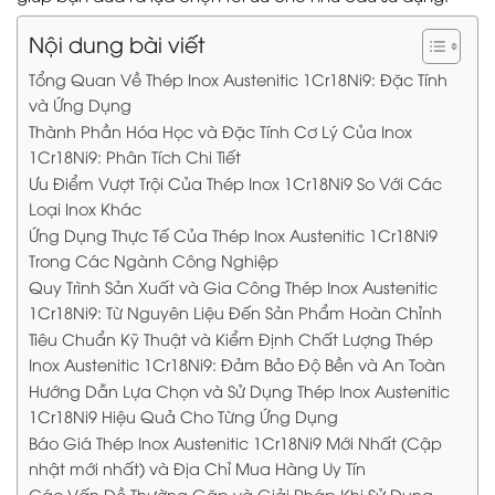
Nội dung bài viết
Tổng Quan Về Thép Inox Austenitic 1Cr18Ni9: Đặc Tính
và Ứng Dụng
Thành Phần Hóa Học và Đặc Tính Cơ Lý Của Inox
1Cr18Ni9: Phân Tích Chi Tiết
Ưu Điểm Vượt Trội Của Thép Inox 1Cr18Ni9 So Với Các
Loại Inox Khác
Ứng Dụng Thực Tế Của Thép Inox Austenitic 1Cr18Ni9
Trong Các Ngành Công Nghiệp
Quy Trình Sản Xuất và Gia Công Thép Inox Austenitic
1Cr18Ni9: Từ Nguyên Liệu Đến Sản Phẩm Hoàn Chỉnh
Tiêu Chuẩn Kỹ Thuật và Kiểm Định Chất Lượng Thép
Inox Austenitic 1Cr18Ni9: Đảm Bảo Độ Bền và An Toàn
Hướng Dẫn Lựa Chọn và Sử Dụng Thép Inox Austenitic
1Cr18Ni9 Hiệu Quả Cho Từng Ứng Dụng
Báo Giá Thép Inox Austenitic 1Cr18Ni9 Mới Nhất (Cập
nhật mới nhất) và Địa Chỉ Mua Hàng Uy Tín
Các Vấn Đề Thường Gặp và Giải Pháp Khi Sử Dụng