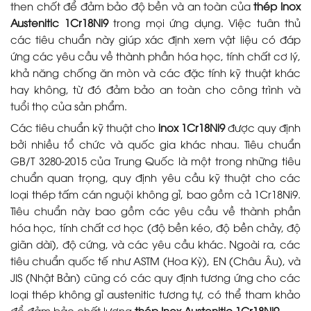
then chốt để đảm bảo độ bền và an toàn của
thép Inox
Austenitic 1Cr18Ni9
trong mọi ứng dụng. Việc tuân thủ
các tiêu chuẩn này giúp xác định xem vật liệu có đáp
ứng các yêu cầu về thành phần hóa học, tính chất cơ lý,
khả năng chống ăn mòn và các đặc tính kỹ thuật khác
hay không, từ đó đảm bảo an toàn cho công trình và
tuổi thọ của sản phẩm.
Các tiêu chuẩn kỹ thuật cho
inox 1Cr18Ni9
được quy định
bởi nhiều tổ chức và quốc gia khác nhau. Tiêu chuẩn
GB/T 3280-2015 của Trung Quốc là một trong những tiêu
chuẩn quan trọng, quy định yêu cầu kỹ thuật cho các
loại thép tấm cán nguội không gỉ, bao gồm cả 1Cr18Ni9.
Tiêu chuẩn này bao gồm các yêu cầu về thành phần
hóa học, tính chất cơ học (độ bền kéo, độ bền chảy, độ
giãn dài), độ cứng, và các yêu cầu khác. Ngoài ra, các
tiêu chuẩn quốc tế như ASTM (Hoa Kỳ), EN (Châu Âu), và
JIS (Nhật Bản) cũng có các quy định tương ứng cho các
loại thép không gỉ austenitic tương tự, có thể tham khảo
để đảm bảo chất lượng
thép Inox Austenitic 1Cr18Ni9
.