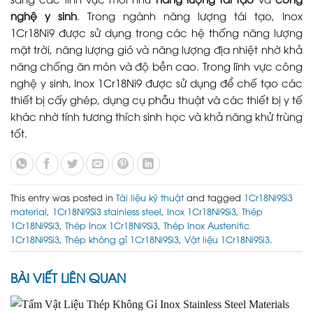
nghệ y sinh
. Trong ngành năng lượng tái tạo, Inox
1Cr18Ni9 được sử dụng trong các hệ thống năng lượng
mặt trời, năng lượng gió và năng lượng địa nhiệt nhờ khả
năng chống ăn mòn và độ bền cao. Trong lĩnh vực công
nghệ y sinh, Inox 1Cr18Ni9 được sử dụng để chế tạo các
thiết bị cấy ghép, dụng cụ phẫu thuật và các thiết bị y tế
khác nhờ tính tương thích sinh học và khả năng khử trùng
tốt.
This entry was posted in
Tài liệu kỹ thuật
and tagged
1Cr18Ni9Si3
material
,
1Cr18Ni9Si3 stainless steel
,
Inox 1Cr18Ni9Si3
,
Thép
1Cr18Ni9Si3
,
Thép Inox 1Cr18Ni9Si3
,
Thép Inox Austenitic
1Cr18Ni9Si3
,
Thép không gỉ 1Cr18Ni9Si3
,
Vật liệu 1Cr18Ni9Si3
.
BÀI VIẾT LIÊN QUAN