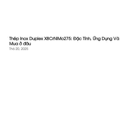
Thép Inox Duplex X8CrNiMo275: Đặc Tính, Ứng Dụng Và
Mua ở đâu
Th6 20, 2025