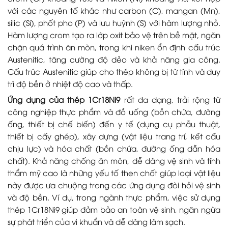
với các nguyên tố khác như carbon (C), mangan (Mn),
silic (Si), phốt pho (P) và lưu huỳnh (S) với hàm lượng nhỏ.
Hàm lượng crom tạo ra lớp oxit bảo vệ trên bề mặt, ngăn
chặn quá trình ăn mòn, trong khi niken ổn định cấu trúc
Austenitic, tăng cường độ dẻo và khả năng gia công.
Cấu trúc Austenitic giúp cho thép không bị từ tính và duy
trì độ bền ở nhiệt độ cao và thấp.
Ứng dụng của thép 1Cr18Ni9
rất đa dạng, trải rộng từ
công nghiệp thực phẩm và đồ uống (bồn chứa, đường
ống, thiết bị chế biến) đến y tế (dụng cụ phẫu thuật,
thiết bị cấy ghép), xây dựng (vật liệu trang trí, kết cấu
chịu lực) và hóa chất (bồn chứa, đường ống dẫn hóa
chất). Khả năng chống ăn mòn, dễ dàng vệ sinh và tính
thẩm mỹ cao là những yếu tố then chốt giúp loại vật liệu
này được ưa chuộng trong các ứng dụng đòi hỏi vệ sinh
và độ bền. Ví dụ, trong ngành thực phẩm, việc sử dụng
thép 1Cr18Ni9 giúp đảm bảo an toàn vệ sinh, ngăn ngừa
sự phát triển của vi khuẩn và dễ dàng làm sạch.