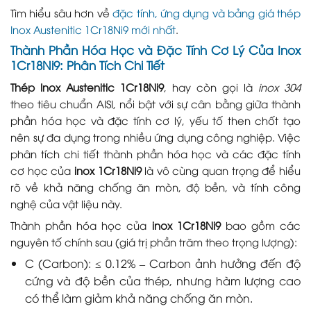
Tìm hiểu sâu hơn về
đặc tính, ứng dụng và bảng giá thép
Inox Austenitic 1Cr18Ni9 mới nhất
.
Thành Phần Hóa Học và Đặc Tính Cơ Lý Của Inox
1Cr18Ni9: Phân Tích Chi Tiết
Thép Inox Austenitic 1Cr18Ni9
, hay còn gọi là
inox 304
theo tiêu chuẩn AISI, nổi bật với sự cân bằng giữa thành
phần hóa học và đặc tính cơ lý, yếu tố then chốt tạo
nên sự đa dụng trong nhiều ứng dụng công nghiệp. Việc
phân tích chi tiết thành phần hóa học và các đặc tính
cơ học của
inox 1Cr18Ni9
là vô cùng quan trọng để hiểu
rõ về khả năng chống ăn mòn, độ bền, và tính công
nghệ của vật liệu này.
Thành phần hóa học của
inox 1Cr18Ni9
bao gồm các
nguyên tố chính sau (giá trị phần trăm theo trọng lượng):
C (Carbon): ≤ 0.12% – Carbon ảnh hưởng đến độ
cứng và độ bền của thép, nhưng hàm lượng cao
có thể làm giảm khả năng chống ăn mòn.