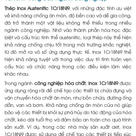
Thép Inox Austenitic 1Cr18Ni9
, với những đặc tính ưu việt
về khả năng chống ăn mòn, độ bền cao và dễ gia công,
đã trở thành một vật liệu không thể thiếu trong nhiều
ngành công nghiệp. Nhờ vào thành phần hóa học đặc
biệt và cấu trúc tinh thể austenitic, loại thép này thể hiện
khả năng chống chịu tốt trong môi trường khắc nghiệt,
từ đó mở ra vô số ứng dụng thực tế. Inox 1Cr18Ni9 thể
hiện khả năng tuyệt vời trong việc duy trì tính toàn vẹn
cấu trúc và chức năng trong các điều kiện làm việc
khác nhau.
Trong ngành
công nghiệp hóa chất
,
inox 1Cr18Ni9
được
ứng dụng rộng rãi để chế tạo các thiết bị chứa đựng và
vận chuyển hóa chất ăn mòn, như bồn chứa, đường ống
dẫn, van và bơm. Khả năng chống ăn mòn của nó giúp
bảo vệ các thiết bị khỏi sự phá hủy do tác động của hóa
chất, kéo dài tuổi thọ và đảm bảo an toàn cho quá trình
sản xuất. Ví dụ, trong các nhà máy sản xuất axit, inox
1Cr18Ni9 được sử dụng để chế tạo các thiết bị tiếp xúc