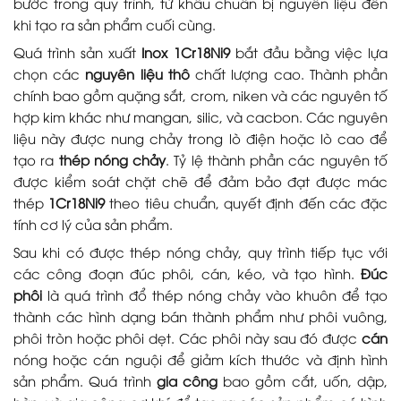
bước trong quy trình, từ khâu chuẩn bị nguyên liệu đến
khi tạo ra sản phẩm cuối cùng.
Quá trình sản xuất
Inox 1Cr18Ni9
bắt đầu bằng việc lựa
chọn các
nguyên liệu thô
chất lượng cao. Thành phần
chính bao gồm quặng sắt, crom, niken và các nguyên tố
hợp kim khác như mangan, silic, và cacbon. Các nguyên
liệu này được nung chảy trong lò điện hoặc lò cao để
tạo ra
thép nóng chảy
. Tỷ lệ thành phần các nguyên tố
được kiểm soát chặt chẽ để đảm bảo đạt được mác
thép
1Cr18Ni9
theo tiêu chuẩn, quyết định đến các đặc
tính cơ lý của sản phẩm.
Sau khi có được thép nóng chảy, quy trình tiếp tục với
các công đoạn đúc phôi, cán, kéo, và tạo hình.
Đúc
phôi
là quá trình đổ thép nóng chảy vào khuôn để tạo
thành các hình dạng bán thành phẩm như phôi vuông,
phôi tròn hoặc phôi dẹt. Các phôi này sau đó được
cán
nóng hoặc cán nguội để giảm kích thước và định hình
sản phẩm. Quá trình
gia công
bao gồm cắt, uốn, dập,