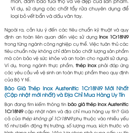
mòn, đảm bảo tuổi thọ và vẻ đẹp của sản phẩm.
Ví dụ, sử dụng các chất tẩy rửa chuyên dụng để
loại bỏ vết bẩn và dấu vân tay.
Ngoài ra, cần lưu ý đến các tiêu chuẩn kỹ thuật và quy
định an toàn liên quan đến việc sử dụng
Inox 1Cr18Ni9
trong từng ngành công nghiệp cụ thể. Việc tuân thủ các
tiêu chuẩn này không chỉ đảm bảo chất lượng sản phẩm
mà còn bảo vệ sức khỏe và an toàn cho người sử dụng.
Ví dụ, trong ngành thực phẩm,
thép Inox
phải đáp ứng
các yêu cầu về vệ sinh an toàn thực phẩm theo quy định
của Bộ Y tế.
Báo Giá Thép Inox Austenitic 1Cr18Ni9 Mới Nhất
(Cập nhật mới nhất) và Địa Chỉ Mua Hàng Uy Tín
Bạn đang tìm kiếm thông tin
báo giá thép Inox Austenitic
1Cr18Ni9
cập nhật năm và địa chỉ mua hàng uy tín? Giá
cả của
thép không gỉ 1Cr18Ni9
phụ thuộc vào nhiều yếu
tố như biến động thị trường, số lượng mua, kích thước và
hình dạng sản phẩm. Việc lựa chọn nhà cung cấp uy tín