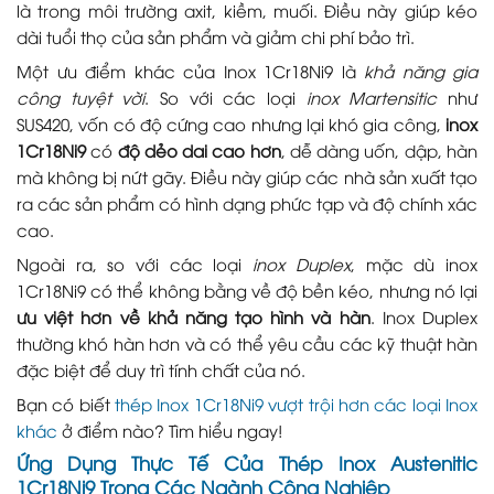
là trong môi trường axit, kiềm, muối. Điều này giúp kéo
dài tuổi thọ của sản phẩm và giảm chi phí bảo trì.
Một ưu điểm khác của Inox 1Cr18Ni9 là
khả năng gia
công tuyệt vời
. So với các loại
inox Martensitic
như
SUS420, vốn có độ cứng cao nhưng lại khó gia công,
inox
1Cr18Ni9
có
độ dẻo dai cao hơn
, dễ dàng uốn, dập, hàn
mà không bị nứt gãy. Điều này giúp các nhà sản xuất tạo
ra các sản phẩm có hình dạng phức tạp và độ chính xác
cao.
Ngoài ra, so với các loại
inox Duplex
, mặc dù inox
1Cr18Ni9 có thể không bằng về độ bền kéo, nhưng nó lại
ưu việt hơn về khả năng tạo hình và hàn
. Inox Duplex
thường khó hàn hơn và có thể yêu cầu các kỹ thuật hàn
đặc biệt để duy trì tính chất của nó.
Bạn có biết
thép Inox 1Cr18Ni9 vượt trội hơn các loại Inox
khác
ở điểm nào? Tìm hiểu ngay!
Ứng Dụng Thực Tế Của Thép Inox Austenitic
1Cr18Ni9 Trong Các Ngành Công Nghiệp