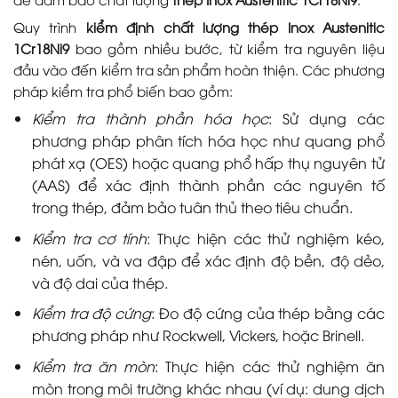
Quy trình
kiểm định chất lượng thép Inox Austenitic
1Cr18Ni9
bao gồm nhiều bước, từ kiểm tra nguyên liệu
đầu vào đến kiểm tra sản phẩm hoàn thiện. Các phương
pháp kiểm tra phổ biến bao gồm:
Kiểm tra thành phần hóa học
: Sử dụng các
phương pháp phân tích hóa học như quang phổ
phát xạ (OES) hoặc quang phổ hấp thụ nguyên tử
(AAS) để xác định thành phần các nguyên tố
trong thép, đảm bảo tuân thủ theo tiêu chuẩn.
Kiểm tra cơ tính
: Thực hiện các thử nghiệm kéo,
nén, uốn, và va đập để xác định độ bền, độ dẻo,
và độ dai của thép.
Kiểm tra độ cứng
: Đo độ cứng của thép bằng các
phương pháp như Rockwell, Vickers, hoặc Brinell.
Kiểm tra ăn mòn
: Thực hiện các thử nghiệm ăn
mòn trong môi trường khác nhau (ví dụ: dung dịch