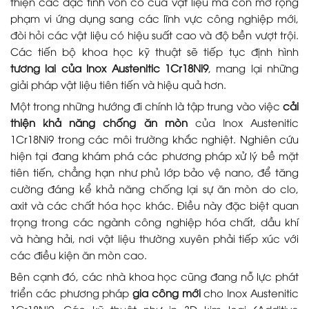
thiện các đặc tính vốn có của vật liệu mà còn mở rộng
phạm vi ứng dụng sang các lĩnh vực công nghiệp mới,
đòi hỏi các vật liệu có hiệu suất cao và độ bền vượt trội.
Các tiến bộ khoa học kỹ thuật sẽ tiếp tục định hình
tương lai của Inox Austenitic 1Cr18Ni9
, mang lại những
giải pháp vật liệu tiên tiến và hiệu quả hơn.
Một trong những hướng đi chính là tập trung vào việc
cải
thiện khả năng chống ăn mòn
của Inox Austenitic
1Cr18Ni9 trong các môi trường khắc nghiệt. Nghiên cứu
hiện tại đang khám phá các phương pháp xử lý bề mặt
tiên tiến, chẳng hạn như phủ lớp bảo vệ nano, để tăng
cường đáng kể khả năng chống lại sự ăn mòn do clo,
axit và các chất hóa học khác. Điều này đặc biệt quan
trọng trong các ngành công nghiệp hóa chất, dầu khí
và hàng hải, nơi vật liệu thường xuyên phải tiếp xúc với
các điều kiện ăn mòn cao.
Bên cạnh đó, các nhà khoa học cũng đang nỗ lực phát
triển các phương pháp
gia công mới
cho Inox Austenitic