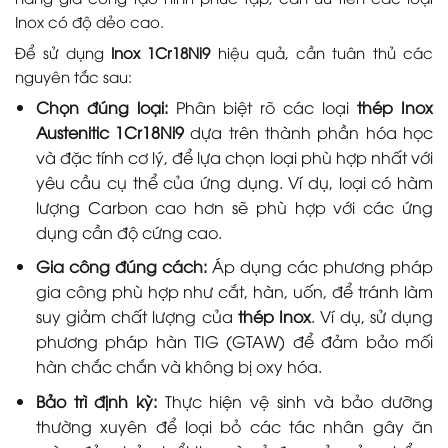
Inox có độ dẻo cao.
Để sử dụng
Inox 1Cr18Ni9
hiệu quả, cần tuân thủ các
nguyên tắc sau:
Chọn đúng loại:
Phân biệt rõ các loại
thép Inox
Austenitic 1Cr18Ni9
dựa trên thành phần hóa học
và đặc tính cơ lý, để lựa chọn loại phù hợp nhất với
yêu cầu cụ thể của ứng dụng. Ví dụ, loại có hàm
lượng Carbon cao hơn sẽ phù hợp với các ứng
dụng cần độ cứng cao.
Gia công đúng cách:
Áp dụng các phương pháp
gia công phù hợp như cắt, hàn, uốn, để tránh làm
suy giảm chất lượng của
thép Inox
. Ví dụ, sử dụng
phương pháp hàn TIG (GTAW) để đảm bảo mối
hàn chắc chắn và không bị oxy hóa.
Bảo trì định kỳ:
Thực hiện vệ sinh và bảo dưỡng
thường xuyên để loại bỏ các tác nhân gây ăn