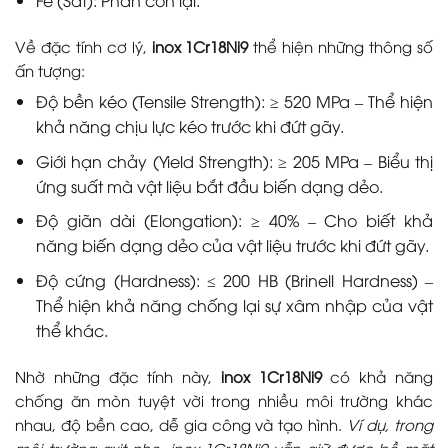
Fe (Sắt): Phần còn lại.
Về đặc tính cơ lý,
inox 1Cr18Ni9
thể hiện những thông số
ấn tượng:
Độ bền kéo (Tensile Strength): ≥ 520 MPa – Thể hiện
khả năng chịu lực kéo trước khi đứt gãy.
Giới hạn chảy (Yield Strength): ≥ 205 MPa – Biểu thị
ứng suất mà vật liệu bắt đầu biến dạng dẻo.
Độ giãn dài (Elongation): ≥ 40% – Cho biết khả
năng biến dạng dẻo của vật liệu trước khi đứt gãy.
Độ cứng (Hardness): ≤ 200 HB (Brinell Hardness) –
Thể hiện khả năng chống lại sự xâm nhập của vật
thể khác.
Nhờ những đặc tính này,
inox 1Cr18Ni9
có khả năng
chống ăn mòn tuyệt vời trong nhiều môi trường khác
nhau, độ bền cao, dễ gia công và tạo hình.
Ví dụ, trong
môi trường axit nhẹ, inox 1Cr18Ni9 vẫn giữ được bề mặt