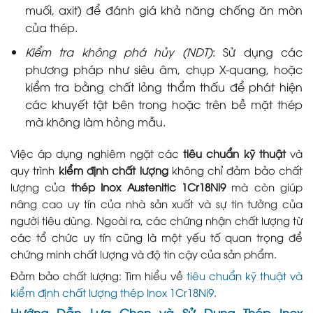
muối, axit) để đánh giá khả năng chống ăn mòn
của thép.
Kiểm tra không phá hủy (NDT)
: Sử dụng các
phương pháp như siêu âm, chụp X-quang, hoặc
kiểm tra bằng chất lỏng thẩm thấu để phát hiện
các khuyết tật bên trong hoặc trên bề mặt thép
mà không làm hỏng mẫu.
Việc áp dụng nghiêm ngặt các
tiêu chuẩn kỹ thuật
và
quy trình
kiểm định chất lượng
không chỉ đảm bảo chất
lượng của
thép Inox Austenitic 1Cr18Ni9
mà còn giúp
nâng cao uy tín của nhà sản xuất và sự tin tưởng của
người tiêu dùng. Ngoài ra, các chứng nhận chất lượng từ
các tổ chức uy tín cũng là một yếu tố quan trọng để
chứng minh chất lượng và độ tin cậy của sản phẩm.
Đảm bảo chất lượng: Tìm hiểu về
tiêu chuẩn kỹ thuật và
kiểm định chất lượng thép Inox 1Cr18Ni9
.
Hướng Dẫn Lựa Chọn và Sử Dụng Thép Inox