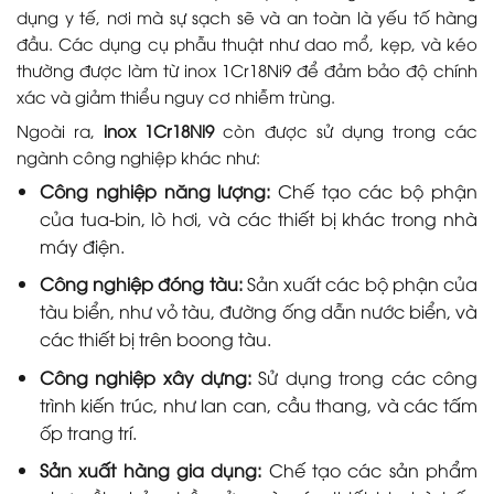
dụng y tế, nơi mà sự sạch sẽ và an toàn là yếu tố hàng
đầu. Các dụng cụ phẫu thuật như dao mổ, kẹp, và kéo
thường được làm từ inox 1Cr18Ni9 để đảm bảo độ chính
xác và giảm thiểu nguy cơ nhiễm trùng.
Ngoài ra,
inox 1Cr18Ni9
còn được sử dụng trong các
ngành công nghiệp khác như:
Công nghiệp năng lượng:
Chế tạo các bộ phận
của tua-bin, lò hơi, và các thiết bị khác trong nhà
máy điện.
Công nghiệp đóng tàu:
Sản xuất các bộ phận của
tàu biển, như vỏ tàu, đường ống dẫn nước biển, và
các thiết bị trên boong tàu.
Công nghiệp xây dựng:
Sử dụng trong các công
trình kiến trúc, như lan can, cầu thang, và các tấm
ốp trang trí.
Sản xuất hàng gia dụng:
Chế tạo các sản phẩm