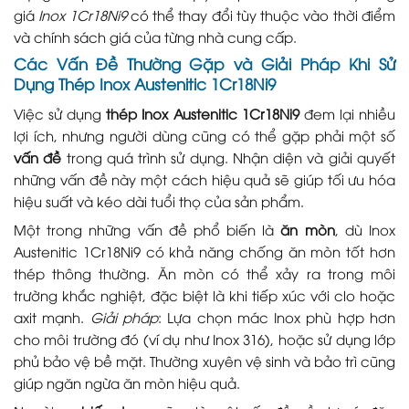
giá
Inox 1Cr18Ni9
có thể thay đổi tùy thuộc vào thời điểm
và chính sách giá của từng nhà cung cấp.
Các Vấn Đề Thường Gặp và Giải Pháp Khi Sử
Dụng Thép Inox Austenitic 1Cr18Ni9
Việc sử dụng
thép Inox Austenitic 1Cr18Ni9
đem lại nhiều
lợi ích, nhưng người dùng cũng có thể gặp phải một số
vấn đề
trong quá trình sử dụng. Nhận diện và giải quyết
những vấn đề này một cách hiệu quả sẽ giúp tối ưu hóa
hiệu suất và kéo dài tuổi thọ của sản phẩm.
Một trong những vấn đề phổ biến là
ăn mòn
, dù Inox
Austenitic 1Cr18Ni9 có khả năng chống ăn mòn tốt hơn
thép thông thường. Ăn mòn có thể xảy ra trong môi
trường khắc nghiệt, đặc biệt là khi tiếp xúc với clo hoặc
axit mạnh.
Giải pháp
: Lựa chọn mác Inox phù hợp hơn
cho môi trường đó (ví dụ như Inox 316), hoặc sử dụng lớp
phủ bảo vệ bề mặt. Thường xuyên vệ sinh và bảo trì cũng
giúp ngăn ngừa ăn mòn hiệu quả.