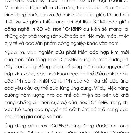
1Cr18Ni9. Các kỹ thuật như in 3D kim loại (Additive
Manufacturing) mở ra khả năng tạo ra các bộ phận có
hình dạng phức tạp và độ chính xác cao, giúp tối ưu hóa
thiết kế và giảm thiểu lãng phí vật liệu. Sự kết hợp giữa
công nghệ in 3D
và
Inox 1Cr18Ni9
dự kiến sẽ mang lại
những đột phá trong sản xuất các chi tiết máy móc, thiết
bị y tế và các sản phẩm công nghiệp khác vào năm.
Ngoài ra, việc
nghiên cứu phát triển các hợp kim mới
dựa trên nền tảng Inox 1Cr18Ni9 cũng là một hướng đi
đầy triển vọng. Bằng cách bổ sung thêm các nguyên tố
hợp kim khác, các nhà khoa học có thể điều chỉnh các
đặc tính cơ lý, nhiệt và từ tính của vật liệu để đáp ứng
các yêu cầu cụ thể của từng ứng dụng. Ví dụ, việc tăng
cường hàm lượng nitơ có thể cải thiện độ bền và khả
năng chống ăn mòn cục bộ của Inox 1Cr18Ni9, trong khi
việc bổ sung các nguyên tố đất hiếm có thể nâng cao
khả năng gia công và hàn.
Ứng dụng của Inox 1Cr18Ni9 cũng đang được mở rộng
sang các lĩnh vực mới như
năng lượng tái tạo
và
công