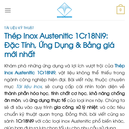
Skip
to
0
content
TÀI LIỆU KỸ THUẬT
Thép Inox Austenitic 1Cr18Ni9:
Đặc Tính, Ứng Dụng & Bảng giá
mới nhất
Khám phá những ứng dụng và lợi ích vượt trội của
Thép
Inox Austenitic 1Cr18Ni9
, vật liệu không thể thiếu trong
ngành công nghiệp hiện đại. Bài viết này, thuộc chuyên
mục
Tài liệu Inox
, sẽ cung cấp cái nhìn toàn diện về
thành phần hóa học
,
tính chất cơ học
,
khả năng chống
ăn mòn
, và
ứng dụng thực tế
của loại inox này. Chúng ta
sẽ đi sâu vào quy trình
gia công
,
xử lý nhiệt
, và các tiêu
chuẩn kỹ thuật quan trọng. Đồng thời, bài viết cũng so
sánh
1Cr18Ni9
với các loại inox Austenitic phổ biến khác,
giúp bạn đưa ra lựa chọn tối ưu cho nhu cầu sử dụng.