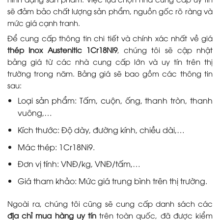
sẽ đảm bảo chất lượng sản phẩm, nguồn gốc rõ ràng và
mức giá cạnh tranh.
Để cung cấp thông tin chi tiết và chính xác nhất về giá
thép Inox Austenitic 1Cr18Ni9
, chúng tôi sẽ cập nhật
bảng giá từ các nhà cung cấp lớn và uy tín trên thị
trường trong năm. Bảng giá sẽ bao gồm các thông tin
sau:
Loại sản phẩm: Tấm, cuộn, ống, thanh tròn, thanh
vuông,…
Kích thước: Độ dày, đường kính, chiều dài,…
Mác thép: 1Cr18Ni9.
Đơn vị tính: VNĐ/kg, VNĐ/tấm,…
Giá tham khảo: Mức giá trung bình trên thị trường.
Ngoài ra, chúng tôi cũng sẽ cung cấp danh sách các
địa chỉ mua hàng uy tín
trên toàn quốc, đã được kiểm