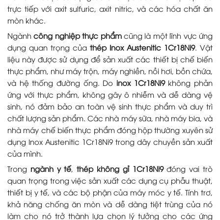
trực tiếp với axit sulfuric, axit nitric, và các hóa chất ăn
mòn khác.
Ngành
công nghiệp thực phẩm
cũng là một lĩnh vực ứng
dụng quan trọng của
thép Inox Austenitic 1Cr18Ni9
. Vật
liệu này được sử dụng để sản xuất các thiết bị chế biến
thực phẩm, như máy trộn, máy nghiền, nồi hơi, bồn chứa,
và hệ thống đường ống. Do
inox 1Cr18Ni9
không phản
ứng với thực phẩm, không gây ô nhiễm và dễ dàng vệ
sinh, nó đảm bảo an toàn vệ sinh thực phẩm và duy trì
chất lượng sản phẩm. Các nhà máy sữa, nhà máy bia, và
nhà máy chế biến thực phẩm đóng hộp thường xuyên sử
dụng Inox Austenitic 1Cr18Ni9 trong dây chuyền sản xuất
của mình.
Trong
ngành y tế
,
thép không gỉ 1Cr18Ni9
đóng vai trò
quan trọng trong việc sản xuất các dụng cụ phẫu thuật,
thiết bị y tế, và các bộ phận của máy móc y tế. Tính trơ,
khả năng chống ăn mòn và dễ dàng tiệt trùng của nó
làm cho nó trở thành lựa chọn lý tưởng cho các ứng