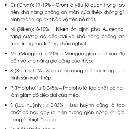
Cr (Crom): 17-19% –
Crom
là yếu tố quan trọng tạo
nên khả năng chống ăn mòn của thép không gỉ,
hình thành lớp oxit bảo vệ trên bề mặt.
Ni (Niken): 8-10% –
Niken
ổn định pha Austenitic,
tăng cường độ dẻo dai và khả năng chống ăn
mòn trong môi trường khắc nghiệt.
Mn (Mangan): ≤ 2.0% – Mangan giúp cải thiện độ
bền và khả năng gia công của thép.
Si (Silic): ≤ 1.0% – Silic có tác dụng khử oxy trong quá
trình sản xuất thép.
P (Photpho): ≤ 0.045% – Photpho là tạp chất có hại,
làm giảm độ dẻo dai của thép.
S (Lưu huỳnh): ≤ 0.03% – Lưu huỳnh cũng là tạp
chất có hại, gây ra hiện tượng giòn nóng khi gia
công ở nhiệt độ cao.