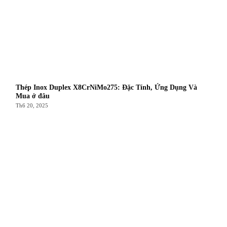
Thép Inox Duplex X8CrNiMo275: Đặc Tính, Ứng Dụng Và
Mua ở đâu
Th6 20, 2025