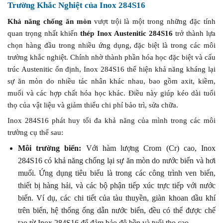
Trường Khắc Nghiệt của Inox 284S16
Khả năng chống ăn mòn
vượt trội là một trong những đặc tính
quan trọng nhất khiến
thép Inox Austenitic 284S16
trở thành lựa
chọn hàng đầu trong nhiều ứng dụng, đặc biệt là trong các môi
trường khắc nghiệt. Chính nhờ thành phần hóa học đặc biệt và cấu
trúc Austenitic ổn định, Inox 284S16 thể hiện khả năng kháng lại
sự ăn mòn do nhiều tác nhân khác nhau, bao gồm axit, kiềm,
muối và các hợp chất hóa học khác. Điều này giúp kéo dài tuổi
thọ của vật liệu và giảm thiểu chi phí bảo trì, sửa chữa.
Inox 284S16 phát huy tối đa khả năng của mình trong các môi
trường cụ thể sau:
Môi trường biển:
Với hàm lượng Crom (Cr) cao, Inox
284S16 có khả năng chống lại sự ăn mòn do nước biển và hơi
muối. Ứng dụng tiêu biểu là trong các công trình ven biển,
thiết bị hàng hải, và các bộ phận tiếp xúc trực tiếp với nước
biển. Ví dụ, các chi tiết của tàu thuyền, giàn khoan dầu khí
trên biển, hệ thống ống dẫn nước biển, đều có thể được chế
tạo từ Inox 284S16 để đảm bảo độ bền và tuổi thọ cao.