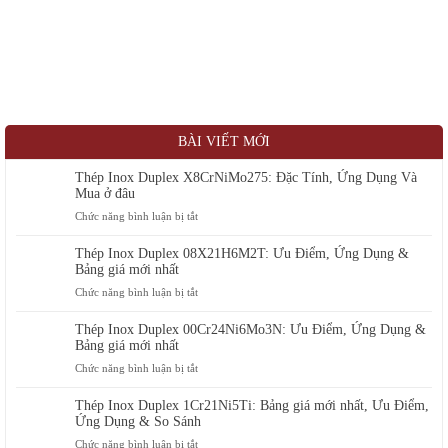
BÀI VIẾT MỚI
Thép Inox Duplex X8CrNiMo275: Đặc Tính, Ứng Dụng Và
Mua ở đâu
ở
Chức năng bình luận bị tắt
Thép
Inox
Thép Inox Duplex 08X21H6M2T: Ưu Điểm, Ứng Dụng &
Duplex
Bảng giá mới nhất
X8CrNiMo275:
ở
Chức năng bình luận bị tắt
Đặc
Thép
Tính,
Inox
Thép Inox Duplex 00Cr24Ni6Mo3N: Ưu Điểm, Ứng Dụng &
Ứng
Duplex
Bảng giá mới nhất
Dụng
08X21H6M2T:
ở
Chức năng bình luận bị tắt
Và
Ưu
Thép
Mua
Điểm,
Inox
ở
Thép Inox Duplex 1Cr21Ni5Ti: Bảng giá mới nhất, Ưu Điểm,
Ứng
Duplex
đâu
Ứng Dụng & So Sánh
Dụng
00Cr24Ni6Mo3N:
ở
Chức năng bình luận bị tắt
&