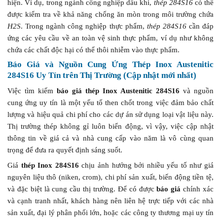
hiện. Ví dụ, trong ngành công nghiệp dầu khí,
thép 284S16
có thể
được kiểm tra về khả năng chống ăn mòn trong môi trường chứa
H2S
. Trong ngành công nghiệp thực phẩm,
thép 284S16
cần đáp
ứng các yêu cầu về an toàn vệ sinh thực phẩm, ví dụ như không
chứa các chất độc hại có thể thôi nhiễm vào thực phẩm.
Báo Giá và Nguồn Cung Ứng Thép Inox Austenitic
284S16 Uy Tín trên Thị Trường (Cập nhật mới nhất)
Việc tìm kiếm
báo giá thép Inox Austenitic 284S16
và nguồn
cung ứng uy tín là một yếu tố then chốt trong việc đảm bảo chất
lượng và hiệu quả chi phí cho các dự án sử dụng loại vật liệu này.
Thị trường thép không gỉ luôn biến động, vì vậy, việc cập nhật
thông tin về giá cả và nhà cung cấp vào năm là vô cùng quan
trọng để đưa ra quyết định sáng suốt.
Giá
thép Inox 284S16
chịu ảnh hưởng bởi nhiều yếu tố như giá
nguyên liệu thô (niken, crom), chi phí sản xuất, biến động tiền tệ,
và đặc biệt là cung cầu thị trường. Để có được
báo giá
chính xác
và cạnh tranh nhất, khách hàng nên liên hệ trực tiếp với các nhà
sản xuất, đại lý phân phối lớn, hoặc các công ty thương mại uy tín