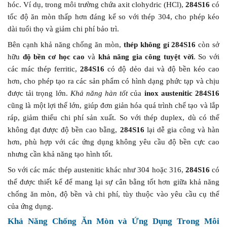
hóc. Ví dụ, trong môi trường chứa axit clohydric (HCl),
284S16
có
tốc độ ăn mòn thấp hơn đáng kể so với thép 304, cho phép kéo
dài tuổi thọ và giảm chi phí bảo trì.
Bên cạnh khả năng chống ăn mòn,
thép không gỉ 284S16
còn sở
hữu
độ bền cơ học cao
và
khả năng gia công tuyệt vời
. So với
các mác thép ferritic,
284S16
có độ dẻo dai và độ bền kéo cao
hơn, cho phép tạo ra các sản phẩm có hình dạng phức tạp và chịu
được tải trọng lớn.
Khả năng hàn tốt
của
inox austenitic 284S16
cũng là một lợi thế lớn, giúp đơn giản hóa quá trình chế tạo và lắp
ráp, giảm thiểu chi phí sản xuất. So với thép duplex, dù có thể
không đạt được độ bền cao bằng,
284S16
lại dễ gia công và hàn
hơn, phù hợp với các ứng dụng không yêu cầu độ bền cực cao
nhưng cần khả năng tạo hình tốt.
So với các mác thép austenitic khác như 304 hoặc 316,
284S16
có
thể được thiết kế để mang lại sự cân bằng tốt hơn giữa khả năng
chống ăn mòn, độ bền và chi phí, tùy thuộc vào yêu cầu cụ thể
của ứng dụng.
Khả Năng Chống Ăn Mòn và Ứng Dụng Trong Môi