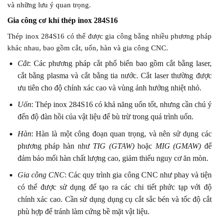
và những lưu ý quan trọng.
Gia công cơ khí thép inox 284S16
Thép inox 284S16 có thể được gia công bằng nhiều phương pháp
khác nhau, bao gồm cắt, uốn, hàn và gia công CNC.
Cắt
: Các phương pháp cắt phổ biến bao gồm cắt bằng laser,
cắt bằng plasma và cắt bằng tia nước. Cắt laser thường được
ưu tiên cho độ chính xác cao và vùng ảnh hưởng nhiệt nhỏ.
Uốn
: Thép inox 284S16 có khả năng uốn tốt, nhưng cần chú ý
đến độ đàn hồi của vật liệu để bù trừ trong quá trình uốn.
Hàn
: Hàn là một công đoạn quan trọng, và nên sử dụng các
phương pháp hàn như
TIG (GTAW)
hoặc
MIG (GMAW)
để
đảm bảo mối hàn chất lượng cao, giảm thiểu nguy cơ ăn mòn.
Gia công CNC
: Các quy trình gia công CNC như phay và tiện
có thể được sử dụng để tạo ra các chi tiết phức tạp với độ
chính xác cao. Cần sử dụng dụng cụ cắt sắc bén và tốc độ cắt
phù hợp để tránh làm cứng bề mặt vật liệu.