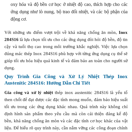
oxy hóa và độ bền cơ học ở nhiệt độ cao, thích hợp cho các
ứng dụng như lò nung, bộ trao đổi nhiệt, và các bộ phận của
động cơ.
Với những ưu điểm vượt trội về khả năng chống ăn mòn,
Inox
284S16
là lựa chọn tối ưu cho các ứng dụng đòi hỏi độ bền, độ tin
cậy và tuổi thọ cao trong môi trường khắc nghiệt. Việc lựa chọn
đúng mác thép Inox 284S16 phù hợp với từng ứng dụng cụ thể sẽ
giúp tối ưu hóa hiệu quả kinh tế và đảm bảo an toàn cho người sử
dụng.
Quy Trình Gia Công và Xử Lý Nhiệt Thép Inox
Austenitic 284S16: Hướng Dẫn Chi Tiết
Gia công và xử lý nhiệt
thép inox austenitic 284S16 là yếu tố
then chốt để đạt được các đặc tính mong muốn, đảm bảo hiệu suất
tối ưu trong các ứng dụng khác nhau. Quá trình này không chỉ
định hình sản phẩm theo yêu cầu mà còn cải thiện đáng kể độ
bền, khả năng chống ăn mòn và các đặc tính cơ học khác của vật
liệu. Để hiểu rõ quy trình này, cần nắm vững các công đoạn chính