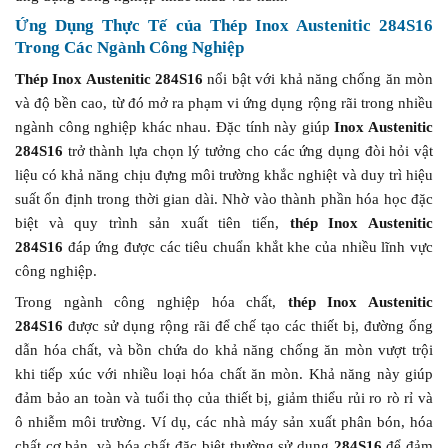
Ứng Dụng Thực Tế của Thép Inox Austenitic 284S16
Trong Các Ngành Công Nghiệp
Thép Inox Austenitic 284S16
nổi bật với khả năng chống ăn mòn
và độ bền cao, từ đó mở ra phạm vi ứng dụng rộng rãi trong nhiều
ngành công nghiệp khác nhau. Đặc tính này giúp
Inox Austenitic
284S16
trở thành lựa chọn lý tưởng cho các ứng dụng đòi hỏi vật
liệu có khả năng chịu đựng môi trường khắc nghiệt và duy trì hiệu
suất ổn định trong thời gian dài. Nhờ vào thành phần hóa học đặc
biệt và quy trình sản xuất tiên tiến,
thép Inox Austenitic
284S16
đáp ứng được các tiêu chuẩn khắt khe của nhiều lĩnh vực
công nghiệp.
Trong ngành công nghiệp hóa chất,
thép Inox Austenitic
284S16
được sử dụng rộng rãi để chế tạo các thiết bị, đường ống
dẫn hóa chất, và bồn chứa do khả năng chống ăn mòn vượt trội
khi tiếp xúc với nhiều loại hóa chất ăn mòn. Khả năng này giúp
đảm bảo an toàn và tuổi thọ của thiết bị, giảm thiểu rủi ro rò rỉ và
ô nhiễm môi trường. Ví dụ, các nhà máy sản xuất phân bón, hóa
chất cơ bản, và hóa chất đặc biệt thường sử dụng
284S16
để đảm