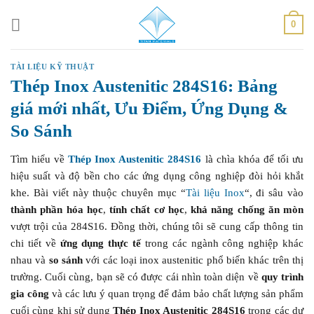
Skip
0
to
content
TÀI LIỆU KỸ THUẬT
Thép Inox Austenitic 284S16: Bảng
giá mới nhất, Ưu Điểm, Ứng Dụng &
So Sánh
Tìm hiểu về
Thép Inox Austenitic 284S16
là chìa khóa để tối ưu
hiệu suất và độ bền cho các ứng dụng công nghiệp đòi hỏi khắt
khe. Bài viết này thuộc chuyên mục “
Tài liệu Inox
“, đi sâu vào
thành phần hóa học
,
tính chất cơ học
,
khả năng chống ăn mòn
vượt trội của 284S16. Đồng thời, chúng tôi sẽ cung cấp thông tin
chi tiết về
ứng dụng thực tế
trong các ngành công nghiệp khác
nhau và
so sánh
với các loại inox austenitic phổ biến khác trên thị
trường. Cuối cùng, bạn sẽ có được cái nhìn toàn diện về
quy trình
gia công
và các lưu ý quan trọng để đảm bảo chất lượng sản phẩm
cuối cùng khi sử dụng
Thép Inox Austenitic 284S16
trong các dự