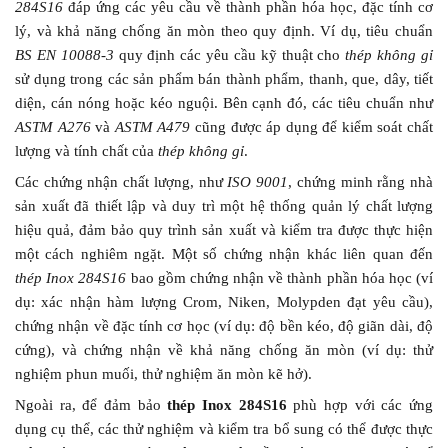
284S16
đáp ứng các yêu cầu về thành phần hóa học, đặc tính cơ
lý, và khả năng chống ăn mòn theo quy định. Ví dụ, tiêu chuẩn
BS EN 10088-3
quy định các yêu cầu kỹ thuật cho
thép không gỉ
sử dụng trong các sản phẩm bán thành phẩm, thanh, que, dây, tiết
diện, cán nóng hoặc kéo nguội. Bên cạnh đó, các tiêu chuẩn như
ASTM A276
và
ASTM A479
cũng được áp dụng để kiểm soát chất
lượng và tính chất của
thép không gỉ
.
Các chứng nhận chất lượng, như
ISO 9001
, chứng minh rằng nhà
sản xuất đã thiết lập và duy trì một hệ thống quản lý chất lượng
hiệu quả, đảm bảo quy trình sản xuất và kiểm tra được thực hiện
một cách nghiêm ngặt. Một số chứng nhận khác liên quan đến
thép Inox 284S16
bao gồm chứng nhận về thành phần hóa học (ví
dụ: xác nhận hàm lượng Crom, Niken, Molypden đạt yêu cầu),
chứng nhận về đặc tính cơ học (ví dụ: độ bền kéo, độ giãn dài, độ
cứng), và chứng nhận về khả năng chống ăn mòn (ví dụ: thử
nghiệm phun muối, thử nghiệm ăn mòn kẽ hở).
Ngoài ra, để đảm bảo
thép Inox 284S16
phù hợp với các ứng
dụng cụ thể, các thử nghiệm và kiểm tra bổ sung có thể được thực