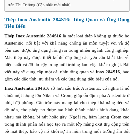
trên Thị Trường (Cập nhật mới nhất)
Thép Inox Austenitic 284S16: Tổng Quan và Ứng Dụng
Tiêu Biểu
Thép Inox Austenitic 284S16
là một loại thép không gỉ thuộc họ
Austenitic, nổi bật với khả năng chống ăn mòn tuyệt vời và độ
bền cao, được ứng dụng rộng rãi trong nhiều ngành công nghiệp.
Mác thép này được thiết kế để đáp ứng các yêu cầu khắt khe về
hiệu suất và độ tin cậy trong môi trường làm việc khắc nghiệt. Bài
viết này sẽ cung cấp một cái nhìn tổng quan về
inox 284S16
, bao
gồm các đặc tính, ưu điểm và các ứng dụng tiêu biểu của nó.
Inox Austenitic 284S16
sở hữu cấu trúc Austenitic, có nghĩa là nó
chứa một lượng lớn Niken và Crom, giúp ổn định pha Austenitic ở
nhiệt độ phòng. Cấu trúc này mang lại cho thép khả năng dẻo và
dễ uốn, cho phép nó được tạo hình thành nhiều hình dạng khác
nhau mà không bị nứt hoặc gãy. Ngoài ra, hàm lượng Crom cao
trong thành phần hóa học tạo ra một lớp màng oxit thụ động trên
bề mặt thép, bảo vệ nó khỏi sự ăn mòn trong môi trường ẩm ướt