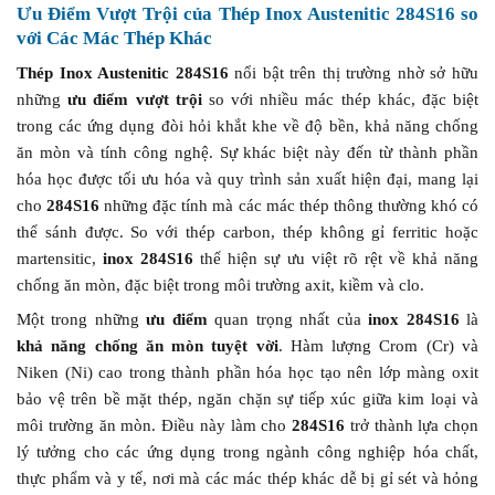
Ưu Điểm Vượt Trội của
Thép Inox Austenitic 284S16
so
với Các Mác Thép Khác
Thép Inox Austenitic 284S16
nổi bật trên thị trường nhờ sở hữu
những
ưu điểm vượt trội
so với nhiều mác thép khác, đặc biệt
trong các ứng dụng đòi hỏi khắt khe về độ bền, khả năng chống
ăn mòn và tính công nghệ. Sự khác biệt này đến từ thành phần
hóa học được tối ưu hóa và quy trình sản xuất hiện đại, mang lại
cho
284S16
những đặc tính mà các mác thép thông thường khó có
thể sánh được. So với thép carbon, thép không gỉ ferritic hoặc
martensitic,
inox 284S16
thể hiện sự ưu việt rõ rệt về khả năng
chống ăn mòn, đặc biệt trong môi trường axit, kiềm và clo.
Một trong những
ưu điểm
quan trọng nhất của
inox 284S16
là
khả năng chống ăn mòn tuyệt vời
. Hàm lượng Crom (Cr) và
Niken (Ni) cao trong thành phần hóa học tạo nên lớp màng oxit
bảo vệ trên bề mặt thép, ngăn chặn sự tiếp xúc giữa kim loại và
môi trường ăn mòn. Điều này làm cho
284S16
trở thành lựa chọn
lý tưởng cho các ứng dụng trong ngành công nghiệp hóa chất,
thực phẩm và y tế, nơi mà các mác thép khác dễ bị gỉ sét và hỏng