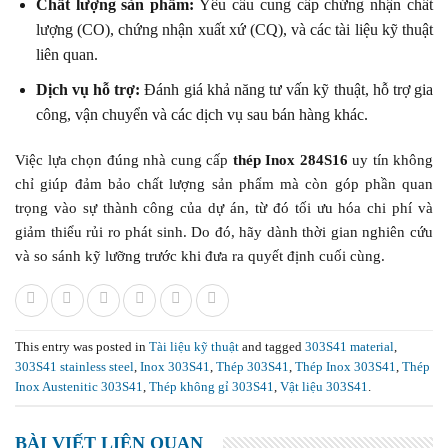
Chất lượng sản phẩm:
Yêu cầu cung cấp chứng nhận chất
lượng (CO), chứng nhận xuất xứ (CQ), và các tài liệu kỹ thuật
liên quan.
Dịch vụ hỗ trợ:
Đánh giá khả năng tư vấn kỹ thuật, hỗ trợ gia
công, vận chuyển và các dịch vụ sau bán hàng khác.
Việc lựa chọn đúng nhà cung cấp
thép Inox 284S16
uy tín không
chỉ giúp đảm bảo chất lượng sản phẩm mà còn góp phần quan
trọng vào sự thành công của dự án, từ đó tối ưu hóa chi phí và
giảm thiểu rủi ro phát sinh. Do đó, hãy dành thời gian nghiên cứu
và so sánh kỹ lưỡng trước khi đưa ra quyết định cuối cùng.
This entry was posted in
Tài liệu kỹ thuật
and tagged
303S41 material
,
303S41 stainless steel
,
Inox 303S41
,
Thép 303S41
,
Thép Inox 303S41
,
Thép
Inox Austenitic 303S41
,
Thép không gỉ 303S41
,
Vật liệu 303S41
.
BÀI VIẾT LIÊN QUAN