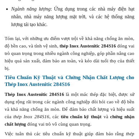
Ngành năng lượng
: Ứng dụng trong các nhà máy điện hạt
nhân, nhà máy năng lượng mặt trời, và các hệ thống năng
lượng tái tạo khác.
Tóm lại, với những ưu điểm vượt trội về khả năng chống ăn mòn,
độ bền cao, và tính vệ sinh,
thép Inox Austenitic 284S16
đóng vai
trò quan trọng trong nhiều ngành công nghiệp, góp phần nâng cao
hiệu quả sản xuất, đảm bảo an toàn, và kéo dài tuổi thọ của thiết
bị.
Tiêu Chuẩn Kỹ Thuật và Chứng Nhận Chất Lượng cho
Thép Inox Austenitic 284S16
Thép Inox Austenitic 284S16
là một mác thép đặc biệt, được sử
dụng rộng rãi trong các ngành công nghiệp đòi hỏi cao về độ bền
và khả năng chống ăn mòn. Để đảm bảo chất lượng và hiệu suất
của
thép Inox 284S16
, các
tiêu chuẩn kỹ thuật
và
chứng nhận
chất lượng
đóng vai trò vô cùng quan trọng.
Việc tuân thủ các tiêu chuẩn kỹ thuật giúp đảm bảo rằng
thép