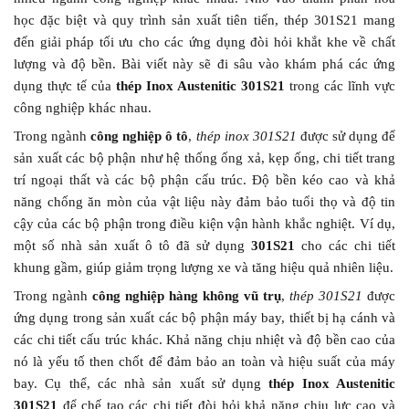
học đặc biệt và quy trình sản xuất tiên tiến, thép 301S21 mang
đến giải pháp tối ưu cho các ứng dụng đòi hỏi khắt khe về chất
lượng và độ bền. Bài viết này sẽ đi sâu vào khám phá các ứng
dụng thực tế của
thép Inox Austenitic 301S21
trong các lĩnh vực
công nghiệp khác nhau.
Trong ngành
công nghiệp ô tô
,
thép inox 301S21
được sử dụng để
sản xuất các bộ phận như hệ thống ống xả, kẹp ống, chi tiết trang
trí ngoại thất và các bộ phận cấu trúc. Độ bền kéo cao và khả
năng chống ăn mòn của vật liệu này đảm bảo tuổi thọ và độ tin
cậy của các bộ phận trong điều kiện vận hành khắc nghiệt. Ví dụ,
một số nhà sản xuất ô tô đã sử dụng
301S21
cho các chi tiết
khung gầm, giúp giảm trọng lượng xe và tăng hiệu quả nhiên liệu.
Trong ngành
công nghiệp hàng không vũ trụ
,
thép 301S21
được
ứng dụng trong sản xuất các bộ phận máy bay, thiết bị hạ cánh và
các chi tiết cấu trúc khác. Khả năng chịu nhiệt và độ bền cao của
nó là yếu tố then chốt để đảm bảo an toàn và hiệu suất của máy
bay. Cụ thể, các nhà sản xuất sử dụng
thép Inox Austenitic
301S21
để chế tạo các chi tiết đòi hỏi khả năng chịu lực cao và