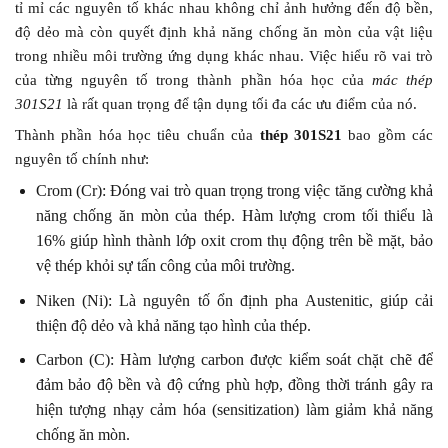
tỉ mỉ các nguyên tố khác nhau không chỉ ảnh hưởng đến độ bền,
độ dẻo mà còn quyết định khả năng chống ăn mòn của vật liệu
trong nhiều môi trường ứng dụng khác nhau. Việc hiểu rõ vai trò
của từng nguyên tố trong thành phần hóa học của
mác thép
301S21
là rất quan trọng để tận dụng tối đa các ưu điểm của nó.
Thành phần hóa học tiêu chuẩn của
thép 301S21
bao gồm các
nguyên tố chính như:
Crom (Cr): Đóng vai trò quan trọng trong việc tăng cường khả
năng chống ăn mòn của thép. Hàm lượng crom tối thiểu là
16% giúp hình thành lớp oxit crom thụ động trên bề mặt, bảo
vệ thép khỏi sự tấn công của môi trường.
Niken (Ni): Là nguyên tố ổn định pha Austenitic, giúp cải
thiện độ dẻo và khả năng tạo hình của thép.
Carbon (C): Hàm lượng carbon được kiểm soát chặt chẽ để
đảm bảo độ bền và độ cứng phù hợp, đồng thời tránh gây ra
hiện tượng nhạy cảm hóa (sensitization) làm giảm khả năng
chống ăn mòn.