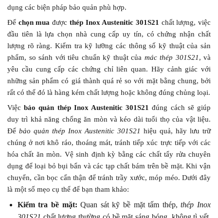
dụng các biện pháp bảo quản phù hợp.
Để
chọn mua
được
thép Inox Austenitic 301S21
chất lượng, việc
đầu tiên là lựa chọn nhà cung cấp uy tín, có chứng nhận chất
lượng rõ ràng. Kiểm tra kỹ lưỡng các thông số kỹ thuật của sản
phẩm, so sánh với tiêu chuẩn kỹ thuật của
mác thép 301S21
, và
yêu cầu cung cấp các chứng chỉ liên quan. Hãy cảnh giác với
những sản phẩm có giá thành quá rẻ so với mặt bằng chung, bởi
rất có thể đó là hàng kém chất lượng hoặc không đúng chủng loại.
Việc
bảo quản thép Inox Austenitic 301S21
đúng cách sẽ giúp
duy trì khả năng chống ăn mòn và kéo dài tuổi thọ của vật liệu.
Để
bảo quản thép Inox Austenitic 301S21
hiệu quả, hãy lưu trữ
chúng ở nơi khô ráo, thoáng mát, tránh tiếp xúc trực tiếp với các
hóa chất ăn mòn. Vệ sinh định kỳ bằng các chất tẩy rửa chuyên
dụng để loại bỏ bụi bẩn và các tạp chất bám trên bề mặt. Khi vận
chuyển, cần bọc cẩn thận để tránh trầy xước, móp méo. Dưới đây
là một số mẹo cụ thể để bạn tham khảo:
Kiểm tra bề mặt:
Quan sát kỹ bề mặt tấm thép,
thép Inox
301S21
chất lượng thường có bề mặt sáng bóng, không tì vết,