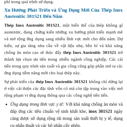
phí trong quá trình sử dụng.
Xu Hướng Phát Triển và Ứng Dụng Mới Của
Thép Inox
Austenitic 301S21
Đến Năm
Thép Inox Austenitic 301S21
, một biến thể của thép không gỉ
austenitic, đang chứng kiến những xu hướng phát triển mạnh mẽ
và mở rộng ứng dụng sang nhiều lĩnh vực mới cho đến năm. Dự
kiến, sự gia tăng nhu cầu về vật liệu nhẹ, bền bỉ và khả năng
chống ăn mòn cao sẽ thúc đẩy
thép Inox Austenitic 301S21
trở
thành lựa chọn ưu tiên trong nhiều ngành công nghiệp. Các cải
tiến trong quy trình sản xuất và gia công cũng góp phần mở ra các
ứng dụng tiềm năng mới cho loại thép này.
Sự phát triển của
thép Inox Austenitic 301S21
không chỉ dừng lại
ở việc cải thiện các đặc tính vốn có mà còn tập trung vào việc mở
rộng phạm vi ứng dụng thông qua các công nghệ tiên tiến.
Ứng dụng trong lĩnh vực y tế:
Với khả năng chống ăn mòn và
đáp ứng các tiêu chuẩn vệ sinh khắt khe,
inox 301S21
ngày
càng được sử dụng rộng rãi trong sản xuất thiết bị y tế, dụng
cụ phẫu thuật và các bộ phận cấy ghép.