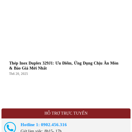
Thép Inox Duplex 329J1: Ưu Điểm, Ứng Dụng Chịu Ăn Mòn
& Báo Giá Mới Nhất
Th6 20, 2025
HỖ TRỢ TRỰC TUYẾN
Hotline 1: 0902.456.316
Giờ làm việc: 8h15- 17h