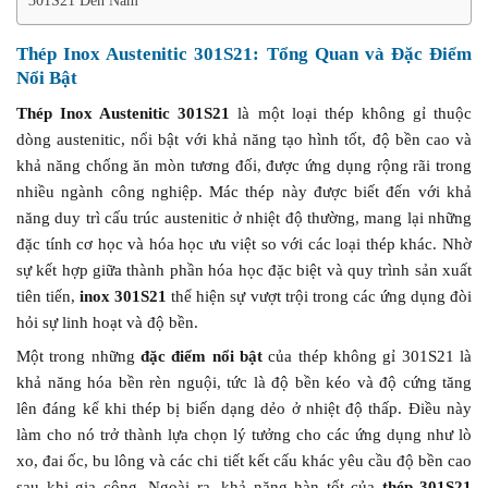
301S21 Đến Năm
Thép Inox Austenitic 301S21: Tổng Quan và Đặc Điểm
Nổi Bật
Thép Inox Austenitic 301S21
là một loại thép không gỉ thuộc
dòng austenitic, nổi bật với khả năng tạo hình tốt, độ bền cao và
khả năng chống ăn mòn tương đối, được ứng dụng rộng rãi trong
nhiều ngành công nghiệp. Mác thép này được biết đến với khả
năng duy trì cấu trúc austenitic ở nhiệt độ thường, mang lại những
đặc tính cơ học và hóa học ưu việt so với các loại thép khác. Nhờ
sự kết hợp giữa thành phần hóa học đặc biệt và quy trình sản xuất
tiên tiến,
inox 301S21
thể hiện sự vượt trội trong các ứng dụng đòi
hỏi sự linh hoạt và độ bền.
Một trong những
đặc điểm nổi bật
của thép không gỉ 301S21 là
khả năng hóa bền rèn nguội, tức là độ bền kéo và độ cứng tăng
lên đáng kể khi thép bị biến dạng dẻo ở nhiệt độ thấp. Điều này
làm cho nó trở thành lựa chọn lý tưởng cho các ứng dụng như lò
xo, đai ốc, bu lông và các chi tiết kết cấu khác yêu cầu độ bền cao
sau khi gia công. Ngoài ra, khả năng hàn tốt của
thép 301S21