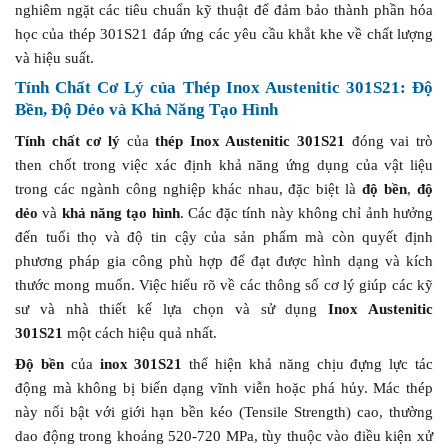
nghiêm ngặt các tiêu chuẩn kỹ thuật để đảm bảo thành phần hóa
học của thép 301S21 đáp ứng các yêu cầu khắt khe về chất lượng
và hiệu suất.
Tính Chất Cơ Lý của
Thép Inox Austenitic 301S21
: Độ
Bền, Độ Dẻo và Khả Năng Tạo Hình
Tính chất cơ lý
của
thép Inox Austenitic 301S21
đóng vai trò
then chốt trong việc xác định khả năng ứng dụng của vật liệu
trong các ngành công nghiệp khác nhau, đặc biệt là
độ bền
,
độ
dẻo
và
khả năng tạo hình
. Các đặc tính này không chỉ ảnh hưởng
đến tuổi thọ và độ tin cậy của sản phẩm mà còn quyết định
phương pháp gia công phù hợp để đạt được hình dạng và kích
thước mong muốn. Việc hiểu rõ về các thông số cơ lý giúp các kỹ
sư và nhà thiết kế lựa chọn và sử dụng
Inox Austenitic
301S21
một cách hiệu quả nhất.
Độ bền
của
inox 301S21
thể hiện khả năng chịu đựng lực tác
động mà không bị biến dạng vĩnh viễn hoặc phá hủy. Mác thép
này nổi bật với giới hạn bền kéo (Tensile Strength) cao, thường
dao động trong khoảng 520-720 MPa, tùy thuộc vào điều kiện xử