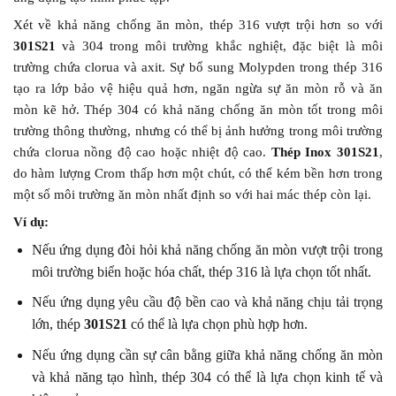
Xét về khả năng chống ăn mòn, thép 316 vượt trội hơn so với
301S21
và 304 trong môi trường khắc nghiệt, đặc biệt là môi
trường chứa clorua và axit. Sự bổ sung Molypden trong thép 316
tạo ra lớp bảo vệ hiệu quả hơn, ngăn ngừa sự ăn mòn rỗ và ăn
mòn kẽ hở. Thép 304 có khả năng chống ăn mòn tốt trong môi
trường thông thường, nhưng có thể bị ảnh hưởng trong môi trường
chứa clorua nồng độ cao hoặc nhiệt độ cao.
Thép Inox 301S21
,
do hàm lượng Crom thấp hơn một chút, có thể kém bền hơn trong
một số môi trường ăn mòn nhất định so với hai mác thép còn lại.
Ví dụ:
Nếu ứng dụng đòi hỏi khả năng chống ăn mòn vượt trội trong
môi trường biển hoặc hóa chất, thép 316 là lựa chọn tốt nhất.
Nếu ứng dụng yêu cầu độ bền cao và khả năng chịu tải trọng
lớn, thép
301S21
có thể là lựa chọn phù hợp hơn.
Nếu ứng dụng cần sự cân bằng giữa khả năng chống ăn mòn
và khả năng tạo hình, thép 304 có thể là lựa chọn kinh tế và