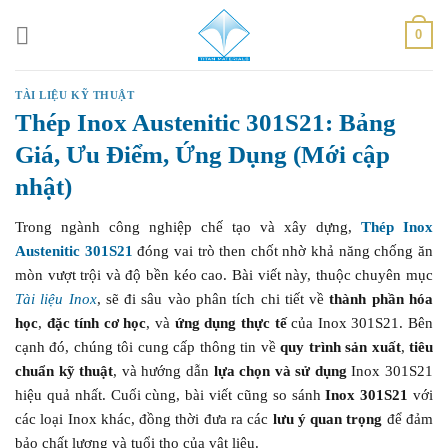
Skip
0
to
content
TÀI LIỆU KỸ THUẬT
Thép Inox Austenitic 301S21: Bảng
Giá, Ưu Điểm, Ứng Dụng (Mới cập
nhật)
Trong ngành công nghiệp chế tạo và xây dựng,
Thép Inox
Austenitic 301S21
đóng vai trò then chốt nhờ khả năng chống ăn
mòn vượt trội và độ bền kéo cao. Bài viết này, thuộc chuyên mục
Tài liệu Inox
, sẽ đi sâu vào phân tích chi tiết về
thành phần hóa
học
,
đặc tính cơ học
, và
ứng dụng thực tế
của Inox 301S21. Bên
cạnh đó, chúng tôi cung cấp thông tin về
quy trình sản xuất
,
tiêu
chuẩn kỹ thuật
, và hướng dẫn
lựa chọn và sử dụng
Inox 301S21
hiệu quả nhất. Cuối cùng, bài viết cũng so sánh
Inox 301S21
với
các loại Inox khác, đồng thời đưa ra các
lưu ý quan trọng
để đảm
bảo chất lượng và tuổi thọ của vật liệu.