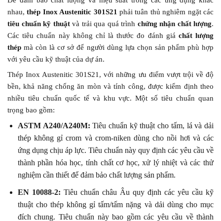
nhau,
thép Inox Austenitic 301S21
phải tuân thủ nghiêm ngặt các
tiêu chuẩn kỹ thuật
và trải qua quá trình
chứng nhận chất lượng
.
Các tiêu chuẩn này không chỉ là thước đo đánh giá
chất lượng
thép
mà còn là cơ sở để người dùng lựa chọn sản phẩm phù hợp
với yêu cầu kỹ thuật của dự án.
Thép Inox Austenitic 301S21, với những ưu điểm vượt trội về độ
bền, khả năng chống ăn mòn và tính công, được kiểm định theo
nhiều tiêu chuẩn quốc tế và khu vực. Một số tiêu chuẩn quan
trọng bao gồm:
ASTM A240/A240M:
Tiêu chuẩn kỹ thuật cho tấm, lá và dải
thép không gỉ crom và crom-niken dùng cho nồi hơi và các
ứng dụng chịu áp lực. Tiêu chuẩn này quy định các yêu cầu về
thành phần hóa học, tính chất cơ học, xử lý nhiệt và các thử
nghiệm cần thiết để đảm bảo chất lượng sản phẩm.
EN 10088-2:
Tiêu chuẩn châu Âu quy định các yêu cầu kỹ
thuật cho thép không gỉ tấm/tấm nặng và dải dùng cho mục
đích chung. Tiêu chuẩn này bao gồm các yêu cầu về thành