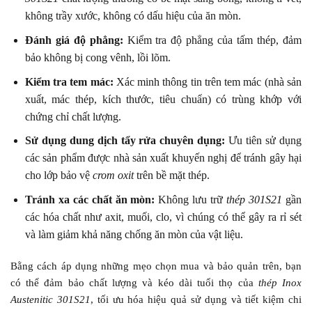
không trầy xước, không có dấu hiệu của ăn mòn.
Đánh giá độ phẳng:
Kiểm tra độ phẳng của tấm thép, đảm
bảo không bị cong vênh, lồi lõm.
Kiểm tra tem mác:
Xác minh thông tin trên tem mác (nhà sản
xuất, mác thép, kích thước, tiêu chuẩn) có trùng khớp với
chứng chỉ chất lượng.
Sử dụng dung dịch tẩy rửa chuyên dụng:
Ưu tiên sử dụng
các sản phẩm được nhà sản xuất khuyến nghị để tránh gây hại
cho lớp bảo vệ
crom oxit
trên bề mặt thép.
Tránh xa các chất ăn mòn:
Không lưu trữ
thép 301S21
gần
các hóa chất như axit, muối, clo, vì chúng có thể gây ra rỉ sét
và làm giảm khả năng chống ăn mòn của vật liệu.
Bằng cách áp dụng những mẹo chọn mua và bảo quản trên, bạn
có thể đảm bảo chất lượng và kéo dài tuổi thọ của
thép Inox
Austenitic 301S21
, tối ưu hóa hiệu quả sử dụng và tiết kiệm chi