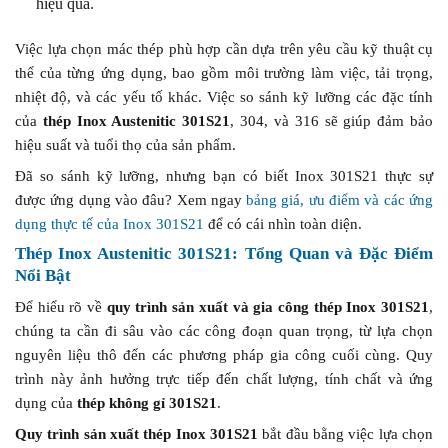
hiệu quả.
Việc lựa chọn mác thép phù hợp cần dựa trên yêu cầu kỹ thuật cụ
thể của từng ứng dụng, bao gồm môi trường làm việc, tải trọng,
nhiệt độ, và các yếu tố khác. Việc so sánh kỹ lưỡng các đặc tính
của
thép Inox Austenitic 301S21
, 304, và 316 sẽ giúp đảm bảo
hiệu suất và tuổi thọ của sản phẩm.
Đã so sánh kỹ lưỡng, nhưng bạn có biết Inox 301S21 thực sự
được ứng dụng vào đâu? Xem ngay
bảng giá, ưu điểm và các ứng
dụng thực tế của Inox 301S21
để có cái nhìn toàn diện.
Thép Inox Austenitic 301S21: Tổng Quan và Đặc Điểm
Nổi Bật
Để hiểu rõ về
quy trình sản xuất và gia công thép Inox 301S21
,
chúng ta cần đi sâu vào các công đoạn quan trọng, từ lựa chọn
nguyên liệu thô đến các phương pháp gia công cuối cùng. Quy
trình này ảnh hưởng trực tiếp đến chất lượng, tính chất và ứng
dụng của
thép không gỉ 301S21
.
Quy trình sản xuất thép Inox 301S21
bắt đầu bằng việc lựa chọn