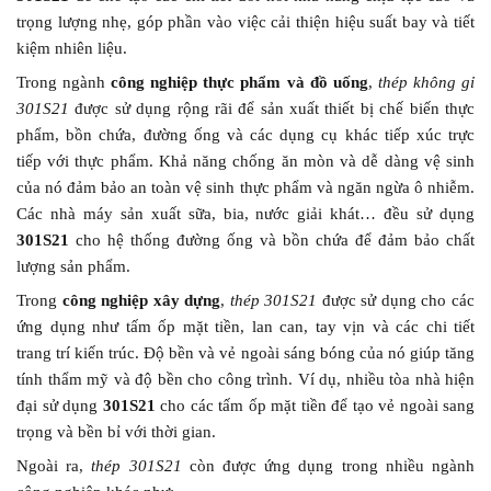
trọng lượng nhẹ, góp phần vào việc cải thiện hiệu suất bay và tiết
kiệm nhiên liệu.
Trong ngành
công nghiệp thực phẩm và đồ uống
,
thép không gỉ
301S21
được sử dụng rộng rãi để sản xuất thiết bị chế biến thực
phẩm, bồn chứa, đường ống và các dụng cụ khác tiếp xúc trực
tiếp với thực phẩm. Khả năng chống ăn mòn và dễ dàng vệ sinh
của nó đảm bảo an toàn vệ sinh thực phẩm và ngăn ngừa ô nhiễm.
Các nhà máy sản xuất sữa, bia, nước giải khát… đều sử dụng
301S21
cho hệ thống đường ống và bồn chứa để đảm bảo chất
lượng sản phẩm.
Trong
công nghiệp xây dựng
,
thép 301S21
được sử dụng cho các
ứng dụng như tấm ốp mặt tiền, lan can, tay vịn và các chi tiết
trang trí kiến trúc. Độ bền và vẻ ngoài sáng bóng của nó giúp tăng
tính thẩm mỹ và độ bền cho công trình. Ví dụ, nhiều tòa nhà hiện
đại sử dụng
301S21
cho các tấm ốp mặt tiền để tạo vẻ ngoài sang
trọng và bền bỉ với thời gian.
Ngoài ra,
thép 301S21
còn được ứng dụng trong nhiều ngành