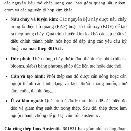
các nguyên liệu thô chất lượng cao, bao gồm quặng sắt, niken,
crom và các nguyên tố hợp kim khác.
Nấu chảy và luyện kim:
Các nguyên liệu này được nấu chảy
trong lò điện hồ quang (EAF) hoặc lò thổi oxy (BOF) để tạo
ra thép nóng chảy. Quá trình luyện kim loại bỏ các tạp chất và
điều chỉnh thành phần hóa học để đáp ứng các yêu cầu kỹ
thuật của
mác thép 301S21
.
Đúc phôi:
Thép nóng chảy được đúc thành các phôi (billets,
blooms, slabs) bằng phương pháp đúc liên tục hoặc đúc thỏi.
Cán và tạo hình:
Phôi thép sau đó được cán nóng hoặc cán
nguội thành các hình dạng và kích thước mong muốn, như
tấm, cuộn, thanh, ống,…
Ủ và làm nguội:
Quá trình ủ được thực hiện để cải thiện độ
dẻo và giảm ứng suất dư trong thép. Sau đó, thép được làm
nguội nhanh chóng để giữ lại cấu trúc austenitic.
Gia công thép Inox Austenitic 301S21
bao gồm nhiều công đoạn