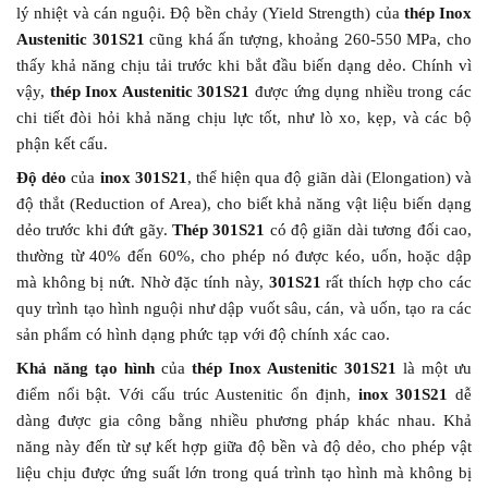
lý nhiệt và cán nguội. Độ bền chảy (Yield Strength) của
thép Inox
Austenitic 301S21
cũng khá ấn tượng, khoảng 260-550 MPa, cho
thấy khả năng chịu tải trước khi bắt đầu biến dạng dẻo. Chính vì
vậy,
thép Inox Austenitic 301S21
được ứng dụng nhiều trong các
chi tiết đòi hỏi khả năng chịu lực tốt, như lò xo, kẹp, và các bộ
phận kết cấu.
Độ dẻo
của
inox 301S21
, thể hiện qua độ giãn dài (Elongation) và
độ thắt (Reduction of Area), cho biết khả năng vật liệu biến dạng
dẻo trước khi đứt gãy.
Thép 301S21
có độ giãn dài tương đối cao,
thường từ 40% đến 60%, cho phép nó được kéo, uốn, hoặc dập
mà không bị nứt. Nhờ đặc tính này,
301S21
rất thích hợp cho các
quy trình tạo hình nguội như dập vuốt sâu, cán, và uốn, tạo ra các
sản phẩm có hình dạng phức tạp với độ chính xác cao.
Khả năng tạo hình
của
thép Inox Austenitic 301S21
là một ưu
điểm nổi bật. Với cấu trúc Austenitic ổn định,
inox 301S21
dễ
dàng được gia công bằng nhiều phương pháp khác nhau. Khả
năng này đến từ sự kết hợp giữa độ bền và độ dẻo, cho phép vật
liệu chịu được ứng suất lớn trong quá trình tạo hình mà không bị