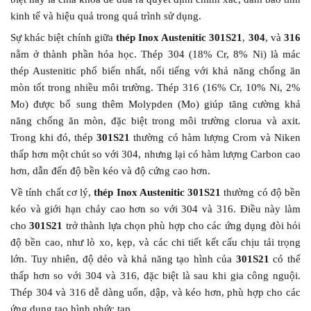
kinh tế và hiệu quả trong quá trình sử dụng.
Sự khác biệt chính giữa
thép Inox Austenitic 301S21
,
304
, và
316
nằm ở thành phần hóa học. Thép 304 (18% Cr, 8% Ni) là mác
thép Austenitic phổ biến nhất, nổi tiếng với khả năng chống ăn
mòn tốt trong nhiều môi trường. Thép 316 (16% Cr, 10% Ni, 2%
Mo) được bổ sung thêm Molypden (Mo) giúp tăng cường khả
năng chống ăn mòn, đặc biệt trong môi trường clorua và axit.
Trong khi đó, thép
301S21
thường có hàm lượng Crom và Niken
thấp hơn một chút so với 304, nhưng lại có hàm lượng Carbon cao
hơn, dẫn đến độ bền kéo và độ cứng cao hơn.
Về tính chất cơ lý,
thép Inox Austenitic 301S21
thường có độ bền
kéo và giới hạn chảy cao hơn so với 304 và 316. Điều này làm
cho
301S21
trở thành lựa chọn phù hợp cho các ứng dụng đòi hỏi
độ bền cao, như lò xo, kẹp, và các chi tiết kết cấu chịu tải trọng
lớn. Tuy nhiên, độ dẻo và khả năng tạo hình của
301S21
có thể
thấp hơn so với 304 và 316, đặc biệt là sau khi gia công nguội.
Thép 304 và 316 dễ dàng uốn, dập, và kéo hơn, phù hợp cho các
ứng dụng tạo hình phức tạp.