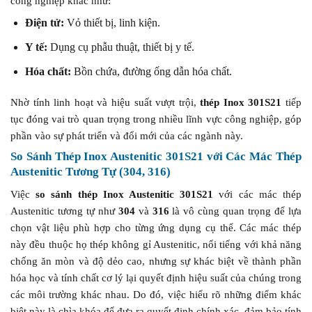
công nghiệp khác như:
Điện tử:
Vỏ thiết bị, linh kiện.
Y tế:
Dụng cụ phẫu thuật, thiết bị y tế.
Hóa chất:
Bồn chứa, đường ống dẫn hóa chất.
Nhờ tính linh hoạt và hiệu suất vượt trội,
thép Inox 301S21
tiếp
tục đóng vai trò quan trọng trong nhiều lĩnh vực công nghiệp, góp
phần vào sự phát triển và đổi mới của các ngành này.
So Sánh Thép Inox Austenitic 301S21 với Các Mác Thép
Austenitic Tương Tự (304, 316)
Việc
so sánh thép Inox Austenitic 301S21
với các mác thép
Austenitic tương tự như
304
và
316
là vô cùng quan trọng để lựa
chọn vật liệu phù hợp cho từng ứng dụng cụ thể. Các mác thép
này đều thuộc họ thép không gỉ Austenitic, nổi tiếng với khả năng
chống ăn mòn và độ dẻo cao, nhưng sự khác biệt về thành phần
hóa học và tính chất cơ lý lại quyết định hiệu suất của chúng trong
các môi trường khác nhau. Do đó, việc hiểu rõ những điểm khác
biệt này là chìa khóa để đưa ra quyết định chính xác, đảm bảo tính