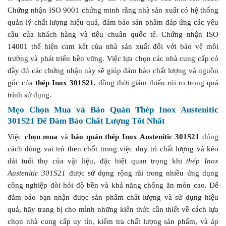
Chứng nhận ISO 9001 chứng minh rằng nhà sản xuất có hệ thống
quản lý chất lượng hiệu quả, đảm bảo sản phẩm đáp ứng các yêu
cầu của khách hàng và tiêu chuẩn quốc tế. Chứng nhận ISO
14001 thể hiện cam kết của nhà sản xuất đối với bảo vệ môi
trường và phát triển bền vững. Việc lựa chọn các nhà cung cấp có
đầy đủ các chứng nhận này sẽ giúp đảm bảo chất lượng và nguồn
gốc của
thép Inox 301S21
, đồng thời giảm thiểu rủi ro trong quá
trình sử dụng.
Mẹo Chọn Mua và Bảo Quản Thép Inox Austenitic
301S21 Để Đảm Bảo Chất Lượng Tốt Nhất
Việc
chọn mua
và
bảo quản thép Inox Austenitic 301S21
đúng
cách đóng vai trò then chốt trong việc duy trì chất lượng và kéo
dài tuổi thọ của vật liệu, đặc biệt quan trọng khi
thép Inox
Austenitic 301S21
được sử dụng rộng rãi trong nhiều ứng dụng
công nghiệp đòi hỏi độ bền và khả năng chống ăn mòn cao. Để
đảm bảo bạn nhận được sản phẩm chất lượng và sử dụng hiệu
quả, hãy trang bị cho mình những kiến thức cần thiết về cách lựa
chọn nhà cung cấp uy tín, kiểm tra chất lượng sản phẩm, và áp