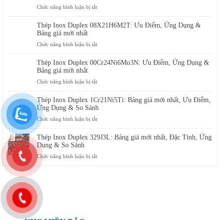
ở
Chức năng bình luận bị tắt
Thép
Inox
Thép Inox Duplex 08X21H6M2T: Ưu Điểm, Ứng Dụng &
Duplex
Bảng giá mới nhất
X8CrNiMo275:
ở
Chức năng bình luận bị tắt
Đặc
Thép
Tính,
Inox
Thép Inox Duplex 00Cr24Ni6Mo3N: Ưu Điểm, Ứng Dụng &
Ứng
Duplex
Bảng giá mới nhất
Dụng
08X21H6M2T:
ở
Chức năng bình luận bị tắt
Và
Ưu
Thép
Mua
Điểm,
Inox
ở
Thép Inox Duplex 1Cr21Ni5Ti: Bảng giá mới nhất, Ưu Điểm,
Ứng
Duplex
đâu
Ứng Dụng & So Sánh
Dụng
00Cr24Ni6Mo3N:
ở
Chức năng bình luận bị tắt
&
Ưu
Thép
Bảng
Điểm,
Inox
giá
Thép Inox Duplex 329J3L: Bảng giá mới nhất, Đặc Tính, Ứng
Ứng
Duplex
mới
Dụng & So Sánh
Dụng
1Cr21Ni5Ti:
nhất
ở
Chức năng bình luận bị tắt
&
Bảng
Thép
Bảng
giá
Inox
giá
mới
Duplex
mới
nhất,
329J3L:
nhất
Ưu
Bảng
Điểm,
giá
Ứng
mới
Dụng