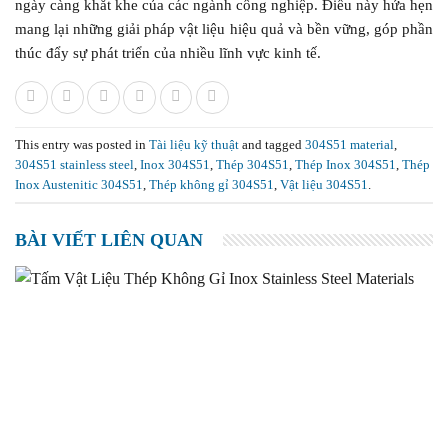
ngày càng khắt khe của các ngành công nghiệp. Điều này hứa hẹn
mang lại những giải pháp vật liệu hiệu quả và bền vững, góp phần
thúc đẩy sự phát triển của nhiều lĩnh vực kinh tế.
This entry was posted in
Tài liệu kỹ thuật
and tagged
304S51 material
,
304S51 stainless steel
,
Inox 304S51
,
Thép 304S51
,
Thép Inox 304S51
,
Thép
Inox Austenitic 304S51
,
Thép không gỉ 304S51
,
Vật liệu 304S51
.
BÀI VIẾT LIÊN QUAN