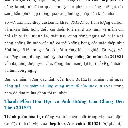
cũng là một ưu điểm quan trọng, cho phép dễ dàng chế tạo các
sản phẩm phức tạp thông qua các phương pháp hàn khác nhau.
So với các mác thép austenitic khác,
301S21
có hàm lượng carbon
và niken thấp hơn, giúp cải thiện khả năng tạo hình và giảm chi
phí sản xuất. Tuy nhiên, điều này cũng đồng nghĩa với việc khả
năng chống ăn mòn của nó có thể không bằng các mác thép như
304 hoặc 316 trong một số môi trường khắc nghiệt. Dù vậy, với
các ứng dụng thông thường,
khả năng chống ăn mòn của 301S21
vẫn đáp ứng được yêu cầu, đồng thời mang lại lợi thế về giá thành
và tính công nghệ.
Bạn đã nắm vững đặc tính của Inox 301S21? Khám phá ngay
bảng giá, ưu điểm và ứng dụng thực tế của Inox 301S21
trong
năm để đưa ra lựa chọn tối ưu nhất.
Thành Phần Hóa Học và Ảnh Hưởng Của Chúng Đến
Thép 301S21
Thành phần hóa học
đóng vai trò then chốt trong việc xác định
các đặc tính ưu việt của
thép Inox Austenitic 301S21
. Sự pha trộn