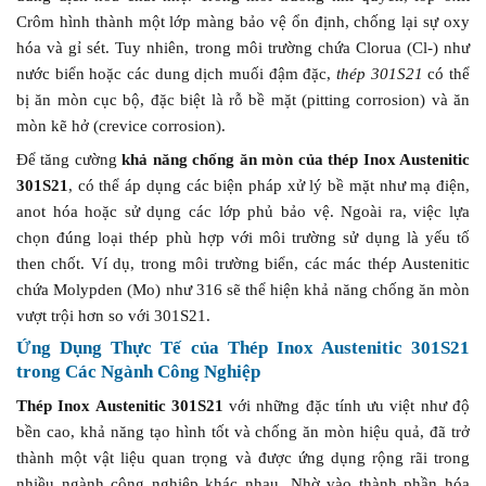
Crôm hình thành một lớp màng bảo vệ ổn định, chống lại sự oxy
hóa và gỉ sét. Tuy nhiên, trong môi trường chứa Clorua (Cl-) như
nước biển hoặc các dung dịch muối đậm đặc,
thép 301S21
có thể
bị ăn mòn cục bộ, đặc biệt là rỗ bề mặt (pitting corrosion) và ăn
mòn kẽ hở (crevice corrosion).
Để tăng cường
khả năng chống ăn mòn của thép Inox Austenitic
301S21
, có thể áp dụng các biện pháp xử lý bề mặt như mạ điện,
anot hóa hoặc sử dụng các lớp phủ bảo vệ. Ngoài ra, việc lựa
chọn đúng loại thép phù hợp với môi trường sử dụng là yếu tố
then chốt. Ví dụ, trong môi trường biển, các mác thép Austenitic
chứa Molypden (Mo) như 316 sẽ thể hiện khả năng chống ăn mòn
vượt trội hơn so với 301S21.
Ứng Dụng Thực Tế của Thép Inox Austenitic 301S21
trong Các Ngành Công Nghiệp
Thép Inox Austenitic 301S21
với những đặc tính ưu việt như độ
bền cao, khả năng tạo hình tốt và chống ăn mòn hiệu quả, đã trở
thành một vật liệu quan trọng và được ứng dụng rộng rãi trong
nhiều ngành công nghiệp khác nhau. Nhờ vào thành phần hóa