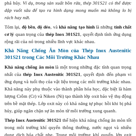
phá hủy.
Ví dụ, trong sản xuất bồn rửa, thép 301S21 có thể được
dập vuốt sâu để tạo ra hình dạng mong muốn mà không lo bị
rách hay nứt
.
Tóm lại,
độ bền
,
độ dẻo
, và
khả năng tạo hình
là những
tính chất
cơ lý
quan trọng của
thép Inox 301S21
, quyết định tính ứng dụng
rộng rãi của nó trong nhiều lĩnh vực khác nhau.
Khả Năng Chống Ăn Mòn của Thép Inox Austenitic
301S21 trong Các Môi Trường Khác Nhau
Khả năng chống ăn mòn
là một trong những đặc tính quan trọng
nhất của
thép Inox Austenitic 301S21
, quyết định đến phạm vi
ứng dụng và tuổi thọ của vật liệu trong các môi trường khác nhau.
Khả năng này phụ thuộc vào thành phần hóa học, đặc biệt là hàm
lượng Crôm (Cr) và Niken (Ni) tạo thành lớp oxit bảo vệ thụ động
trên bề mặt thép. Lớp oxit này có khả năng tự phục hồi khi bị phá
hủy, giúp ngăn chặn sự ăn mòn từ môi trường xung quanh.
Thép Inox Austenitic 301S21
thể hiện khả năng chống ăn mòn tốt
trong môi trường khí quyển thông thường, nước ngọt và nhiều
dung dịch hóa chất nhẹ. Trong môi trường khí quyển, lớp oxit