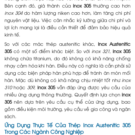
Bên cạnh đó, giá thành của
inox 305
thường cao hơn
inox 304
do hàm lượng niken cao hơn, làm tăng chi phí
nguyên vật liệu. Việc cân nhắc kỹ lưỡng giữa chi phí và
lợi ích mang lại là điều cần thiết để đảm bảo hiệu quả
kinh tế.
So với các mác thép austenitic khác,
Inox Austenitic
305
có một số điểm khác biệt. So với
inox 321
,
inox 305
không chứa titanium, do đó không có khả năng chống
nhạy cảm hóa khi hàn. Điều này có nghĩa là cần phải sử
dụng các biện pháp hàn phù hợp để tránh ăn mòn mối
hàn. Mặc dù không có khả năng chịu nhiệt tốt như
inox
310
hoặc
309
,
inox 305
vẫn đáp ứng được yêu cầu của
nhiều ứng dụng thông thường. Quyết định lựa chọn
inox
305
nên dựa trên yêu cầu cụ thể của ứng dụng, bao
gồm điều kiện môi trường, yêu cầu về gia công và ngân
sách.
Ứng Dụng Thực Tế Của Thép Inox Austenitic 305
Trong Các Ngành Công Nghiệp