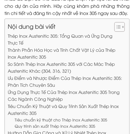
cho dự án của mình. Hãy cùng khám phá những thông
tin chi tiết và đáng tin cậy nhất về Inox 305 ngay sau đây.
Nội dung bài viết
Thép Inox Austenitic 305: Tổng Quan và Ứng Dụng
Thực Tế
Thành Phần Hóa Học và Tính Chất Vật Lý của Thép
Inox Austenitic 305
So Sánh Thép Inox Austenitic 305 với Các Mác Thép
Austenitic Khác (304, 316, 321)
Ưu Điểm và Nhược Điểm Của Thép Inox Austenitic 305:
Phân Tích Chuyên Sâu
Ứng Dụng Thực Tế Của Thép Inox Austenitic 305 Trong
Các Ngành Công Nghiệp
Tiêu Chuẩn Kỹ Thuật và Quy Trình Sản Xuất Thép Inox
Austenitic 305
Tiêu chuẩn kỹ thuật cho Thép Inox Austenitic 305
Quy trình sản xuất Thép Inox Austenitic 305
Hướng Dẫn Gia Công và Xử Lý Nhiệt Thép Inox