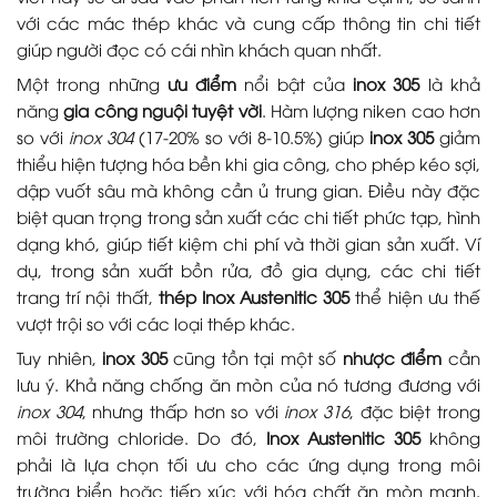
với các mác thép khác và cung cấp thông tin chi tiết
giúp người đọc có cái nhìn khách quan nhất.
Một trong những
ưu điểm
nổi bật của
inox 305
là khả
năng
gia công nguội tuyệt vời
. Hàm lượng niken cao hơn
so với
inox 304
(17-20% so với 8-10.5%) giúp
inox 305
giảm
thiểu hiện tượng hóa bền khi gia công, cho phép kéo sợi,
dập vuốt sâu mà không cần ủ trung gian. Điều này đặc
biệt quan trọng trong sản xuất các chi tiết phức tạp, hình
dạng khó, giúp tiết kiệm chi phí và thời gian sản xuất. Ví
dụ, trong sản xuất bồn rửa, đồ gia dụng, các chi tiết
trang trí nội thất,
thép Inox Austenitic 305
thể hiện ưu thế
vượt trội so với các loại thép khác.
Tuy nhiên,
inox 305
cũng tồn tại một số
nhược điểm
cần
lưu ý. Khả năng chống ăn mòn của nó tương đương với
inox 304
, nhưng thấp hơn so với
inox 316
, đặc biệt trong
môi trường chloride. Do đó,
Inox Austenitic 305
không
phải là lựa chọn tối ưu cho các ứng dụng trong môi
trường biển hoặc tiếp xúc với hóa chất ăn mòn mạnh.