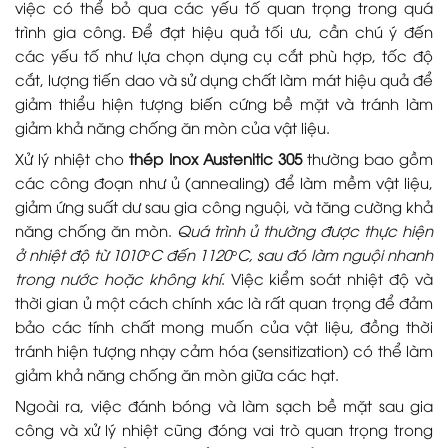
việc có thể bỏ qua các yếu tố quan trọng trong quá
trình gia công. Để đạt hiệu quả tối ưu, cần chú ý đến
các yếu tố như lựa chọn dụng cụ cắt phù hợp, tốc độ
cắt, lượng tiến dao và sử dụng chất làm mát hiệu quả để
giảm thiểu hiện tượng biến cứng bề mặt và tránh làm
giảm khả năng chống ăn mòn của vật liệu.
Xử lý nhiệt cho
thép Inox Austenitic 305
thường bao gồm
các công đoạn như ủ (annealing) để làm mềm vật liệu,
giảm ứng suất dư sau gia công nguội, và tăng cường khả
năng chống ăn mòn.
Quá trình ủ thường được thực hiện
ở nhiệt độ từ 1010°C đến 1120°C, sau đó làm nguội nhanh
trong nước hoặc không khí
. Việc kiểm soát nhiệt độ và
thời gian ủ một cách chính xác là rất quan trọng để đảm
bảo các tính chất mong muốn của vật liệu, đồng thời
tránh hiện tượng nhạy cảm hóa (sensitization) có thể làm
giảm khả năng chống ăn mòn giữa các hạt.
Ngoài ra, việc đánh bóng và làm sạch bề mặt sau gia
công và xử lý nhiệt cũng đóng vai trò quan trọng trong