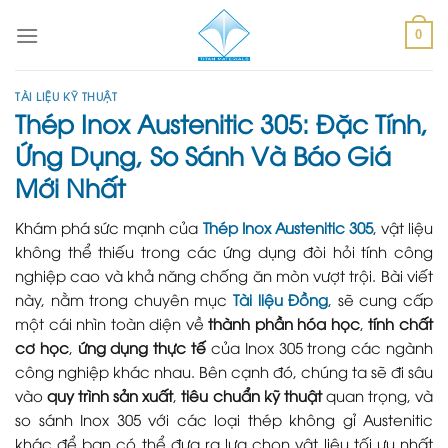
Skip
to
0
content
TÀI LIỆU KỸ THUẬT
Thép Inox Austenitic 305: Đặc Tính,
Ứng Dụng, So Sánh Và Báo Giá
Mới Nhất
Khám phá sức mạnh của
Thép Inox Austenitic 305
, vật liệu
không thể thiếu trong các ứng dụng đòi hỏi tính công
nghiệp cao và khả năng chống ăn mòn vượt trội. Bài viết
này, nằm trong chuyên mục
Tài liệu Đồng
, sẽ cung cấp
một cái nhìn toàn diện về
thành phần hóa học
,
tính chất
cơ học
,
ứng dụng thực tế
của Inox 305 trong các ngành
công nghiệp khác nhau. Bên cạnh đó, chúng ta sẽ đi sâu
vào
quy trình sản xuất
,
tiêu chuẩn kỹ thuật
quan trọng, và
so sánh Inox 305 với các loại thép không gỉ Austenitic
khác để bạn có thể đưa ra lựa chọn vật liệu tối ưu nhất