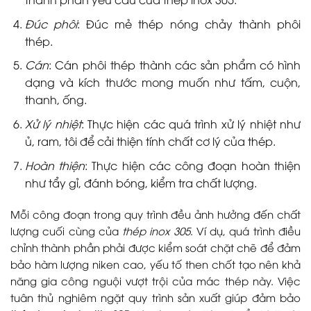
Đúc phôi
: Đúc mẻ thép nóng chảy thành phôi
thép.
Cán
: Cán phôi thép thành các sản phẩm có hình
dạng và kích thước mong muốn như tấm, cuộn,
thanh, ống.
Xử lý nhiệt
: Thực hiện các quá trình xử lý nhiệt như
ủ, ram, tôi để cải thiện tính chất cơ lý của thép.
Hoàn thiện
: Thực hiện các công đoạn hoàn thiện
như tẩy gỉ, đánh bóng, kiểm tra chất lượng.
Mỗi công đoạn trong quy trình đều ảnh hưởng đến chất
lượng cuối cùng của
thép inox 305
. Ví dụ, quá trình điều
chỉnh thành phần phải được kiểm soát chặt chẽ để đảm
bảo hàm lượng niken cao, yếu tố then chốt tạo nên khả
năng gia công nguội vượt trội của mác thép này. Việc
tuân thủ nghiêm ngặt quy trình sản xuất giúp đảm bảo