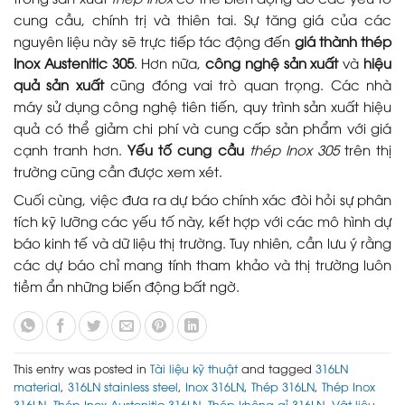
cung cầu, chính trị và thiên tai. Sự tăng giá của các
nguyên liệu này sẽ trực tiếp tác động đến
giá thành thép
Inox Austenitic 305
. Hơn nữa,
công nghệ sản xuất
và
hiệu
quả sản xuất
cũng đóng vai trò quan trọng. Các nhà
máy sử dụng công nghệ tiên tiến, quy trình sản xuất hiệu
quả có thể giảm chi phí và cung cấp sản phẩm với giá
cạnh tranh hơn.
Yếu tố cung cầu
thép Inox 305
trên thị
trường cũng cần được xem xét.
Cuối cùng, việc đưa ra dự báo chính xác đòi hỏi sự phân
tích kỹ lưỡng các yếu tố này, kết hợp với các mô hình dự
báo kinh tế và dữ liệu thị trường. Tuy nhiên, cần lưu ý rằng
các dự báo chỉ mang tính tham khảo và thị trường luôn
tiềm ẩn những biến động bất ngờ.
This entry was posted in
Tài liệu kỹ thuật
and tagged
316LN
material
,
316LN stainless steel
,
Inox 316LN
,
Thép 316LN
,
Thép Inox
316LN
,
Thép Inox Austenitic 316LN
,
Thép không gỉ 316LN
,
Vật liệu