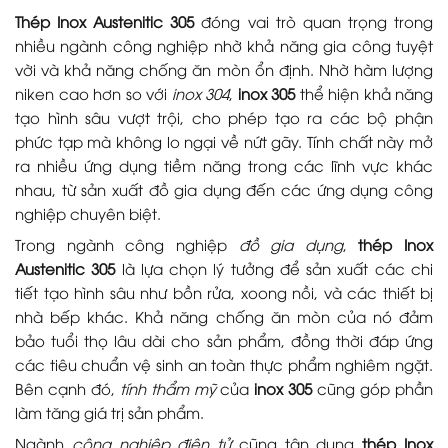
Thép Inox Austenitic 305
đóng vai trò quan trọng trong
nhiều ngành công nghiệp nhờ khả năng gia công tuyệt
vời và khả năng chống ăn mòn ổn định. Nhờ hàm lượng
niken cao hơn so với
inox 304
,
inox 305
thể hiện khả năng
tạo hình sâu vượt trội, cho phép tạo ra các bộ phận
phức tạp mà không lo ngại về nứt gãy. Tính chất này mở
ra nhiều ứng dụng tiềm năng trong các lĩnh vực khác
nhau, từ sản xuất đồ gia dụng đến các ứng dụng công
nghiệp chuyên biệt.
Trong ngành công nghiệp
đồ gia dụng
,
thép Inox
Austenitic 305
là lựa chọn lý tưởng để sản xuất các chi
tiết tạo hình sâu như bồn rửa, xoong nồi, và các thiết bị
nhà bếp khác. Khả năng chống ăn mòn của nó đảm
bảo tuổi thọ lâu dài cho sản phẩm, đồng thời đáp ứng
các tiêu chuẩn vệ sinh an toàn thực phẩm nghiêm ngặt.
Bên cạnh đó,
tính thẩm mỹ
của
inox 305
cũng góp phần
làm tăng giá trị sản phẩm.
Ngành
công nghiệp điện tử
cũng tận dụng
thép Inox