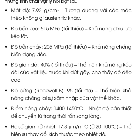
những
tính chất vật lý
nổi bật sau:
Mật độ: 7.93 g/cm³ – Tương đương với các mác
thép không gỉ austenitic khác.
Độ bền kéo: 515 MPa (tối thiểu) – Khả năng chịu lực
kéo tốt.
Độ bền chảy: 205 MPa (tối thiểu) – Khả năng chống
biến dạng dẻo.
Độ giãn dài: 40% (tối thiểu) – Thể hiện khả năng kéo
dài của vật liệu trước khi đứt gãy, cho thấy độ dẻo
cao.
Độ cứng (Rockwell B): 95 (tối đa) – Thể hiện khả
năng chống lại sự xâm nhập của vật thể khác.
Điểm nóng chảy: 1400-1450°C – Nhiệt độ cần thiết
để chuyển từ trạng thái rắn sang lỏng.
Hệ số giãn nở nhiệt: 17.3 µm/m°C (ở 20-100°C) – Thể
hiện sự thay đổi kích thước theo nhiệt độ.