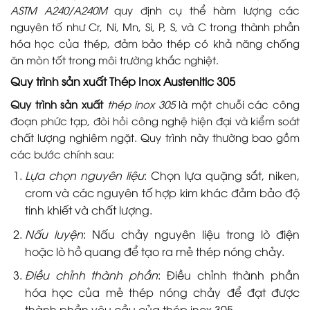
ASTM A240/A240M
quy định cụ thể hàm lượng các
nguyên tố như Cr, Ni, Mn, Si, P, S, và C trong thành phần
hóa học của thép, đảm bảo thép có khả năng chống
ăn mòn tốt trong môi trường khắc nghiệt.
Quy trình sản xuất Thép Inox Austenitic 305
Quy trình sản xuất
thép inox 305
là một chuỗi các công
đoạn phức tạp, đòi hỏi công nghệ hiện đại và kiểm soát
chất lượng nghiêm ngặt. Quy trình này thường bao gồm
các bước chính sau:
Lựa chọn nguyên liệu
: Chọn lựa quặng sắt, niken,
crom và các nguyên tố hợp kim khác đảm bảo độ
tinh khiết và chất lượng.
Nấu luyện
: Nấu chảy nguyên liệu trong lò điện
hoặc lò hồ quang để tạo ra mẻ thép nóng chảy.
Điều chỉnh thành phần
: Điều chỉnh thành phần
hóa học của mẻ thép nóng chảy để đạt được
thành phần yêu cầu của thép inox 305.