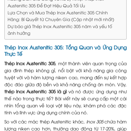
Austenitic 305 Để Đạt Hiệu Quả Tối Ưu
Lựa Chọn và Mua Thép Inox Austenitic 305 Chính
Hãng: Bí Quyết từ Chuyên Gia (Cập nhật mới nhất)
Dự báo giá Thép Inox Austenitic 305 năm và yếu tố
ảnh hưởng
Thép Inox Austenitic 305: Tổng Quan và Ứng Dụng
Thực Tế
Thép Inox Austenitic 305
, một thành viên quan trọng của
gia đình thép không gỉ, nổi bật với khả năng gia công
tuyệt vời và hàm lượng niken cao, mang đến sự kết hợp
độc đáo giữa độ bền và khả năng chống ăn mòn. Vậy,
thép Inox Austenitic 305 là gì
và nó được ứng dụng như
thế nào trong thực tế? Bài viết này sẽ cung cấp một cái
nhìn tổng quan về loại vật liệu này, khám phá các đặc
tính và lĩnh vực ứng dụng chính của nó.
So với các mác thép Austenitic khác,
Inox 305
chứa hàm
lượng niken cao hơn, thường dao động từ 17-20%, giúp