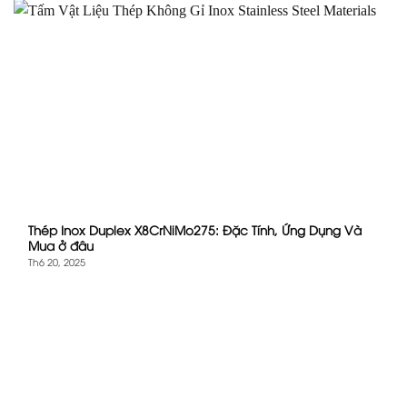
Thép Inox Duplex X8CrNiMo275: Đặc Tính, Ứng Dụng Và
Mua ở đâu
Th6 20, 2025