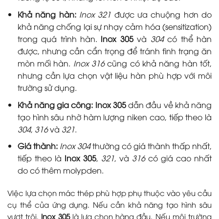
Khả năng hàn:
Inox 321
được ưa chuộng hơn do
khả năng chống lại sự nhạy cảm hóa (sensitization)
trong quá trình hàn.
Inox 305
và
304
có thể hàn
được, nhưng cần cẩn trọng để tránh tình trạng ăn
mòn mối hàn.
Inox 316
cũng có khả năng hàn tốt,
nhưng cần lựa chọn vật liệu hàn phù hợp với môi
trường sử dụng.
Khả năng gia công:
Inox 305
dẫn đầu về khả năng
tạo hình sâu nhờ hàm lượng niken cao, tiếp theo là
304
,
316
và
321
.
Giá thành:
Inox 304
thường có giá thành thấp nhất,
tiếp theo là
Inox 305
,
321
, và
316
có giá cao nhất
do có thêm molypden.
Việc lựa chọn mác thép phù hợp phụ thuộc vào yêu cầu
cụ thể của ứng dụng. Nếu cần khả năng tạo hình sâu
vượt trội,
Inox 305
là lựa chọn hàng đầu. Nếu môi trường