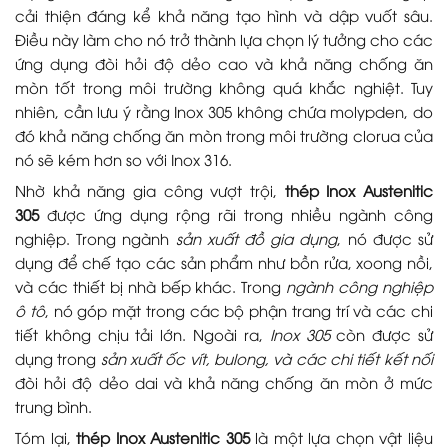
cải thiện đáng kể khả năng tạo hình và dập vuốt sâu.
Điều này làm cho nó trở thành lựa chọn lý tưởng cho các
ứng dụng đòi hỏi độ dẻo cao và khả năng chống ăn
mòn tốt trong môi trường không quá khắc nghiệt. Tuy
nhiên, cần lưu ý rằng Inox 305 không chứa molypden, do
đó khả năng chống ăn mòn trong môi trường clorua của
nó sẽ kém hơn so với Inox 316.
Nhờ khả năng gia công vượt trội,
thép Inox Austenitic
305
được ứng dụng rộng rãi trong nhiều ngành công
nghiệp. Trong ngành
sản xuất đồ gia dụng
, nó được sử
dụng để chế tạo các sản phẩm như bồn rửa, xoong nồi,
và các thiết bị nhà bếp khác. Trong
ngành công nghiệp
ô tô
, nó góp mặt trong các bộ phận trang trí và các chi
tiết không chịu tải lớn. Ngoài ra,
Inox 305
còn được sử
dụng trong
sản xuất ốc vít, bulong, và các chi tiết kết nối
đòi hỏi độ dẻo dai và khả năng chống ăn mòn ở mức
trung bình.
Tóm lại,
thép Inox Austenitic 305
là một lựa chọn vật liệu