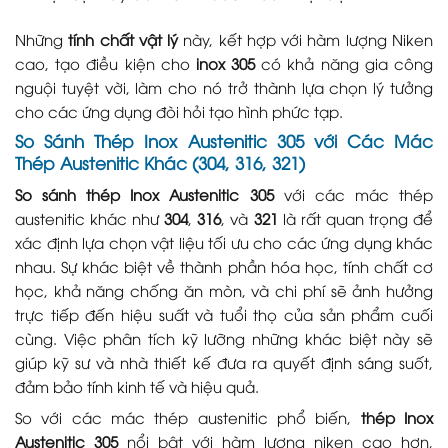
Những
tính chất vật lý
này, kết hợp với hàm lượng Niken
cao, tạo điều kiện cho
inox 305
có khả năng gia công
nguội tuyệt vời, làm cho nó trở thành lựa chọn lý tưởng
cho các ứng dụng đòi hỏi tạo hình phức tạp.
So Sánh Thép Inox Austenitic 305 với Các Mác
Thép Austenitic Khác (304, 316, 321)
So sánh thép Inox Austenitic 305
với các mác thép
austenitic khác như
304
,
316
, và
321
là rất quan trọng để
xác định lựa chọn vật liệu tối ưu cho các ứng dụng khác
nhau. Sự khác biệt về thành phần hóa học, tính chất cơ
học, khả năng chống ăn mòn, và chi phí sẽ ảnh hưởng
trực tiếp đến hiệu suất và tuổi thọ của sản phẩm cuối
cùng. Việc phân tích kỹ lưỡng những khác biệt này sẽ
giúp kỹ sư và nhà thiết kế đưa ra quyết định sáng suốt,
đảm bảo tính kinh tế và hiệu quả.
So với các mác thép austenitic phổ biến,
thép Inox
Austenitic 305
nổi bật với hàm lượng niken cao hơn,