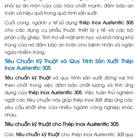
khỏi sự ăn mòn của các hóa chất mạnh, đảm bảo an
toàn và hiệu quả trong quá trình sản xuất.
Cuối cùng,
ngành y tế
sử dụng
thép Inox Austenitic 305
cho các dụng cụ phẫu thuật, thiết bị y tế và các bộ
phận cấy ghép. Tính trơ về mặt sinh học và khả năng khử
trùng của nó đảm bảo an toàn cho bệnh nhân và ngăn
ngừa nhiễm trùng.
Tiêu Chuẩn Kỹ Thuật và Quy Trình Sản Xuất Thép
Inox Austenitic 305
Tiêu chuẩn kỹ thuật
và quy trình sản xuất đóng vai trò
then chốt trong việc đảm bảo chất lượng và tính ứng
dụng của
thép inox Austenitic 305
. Việc tuân thủ nghiêm
ngặt các tiêu chuẩn này giúp thép inox 305 đáp ứng các
yêu cầu khắt khe của nhiều ngành công nghiệp khác
nhau.
Tiêu chuẩn kỹ thuật cho Thép Inox Austenitic 305
Các
tiêu chuẩn kỹ thuật
cho
thép Inox Austenitic 305
quy