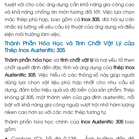
tuyệt vời cho các ứng dụng cần khả năng gia công cao
và khả năng chống ăn mòn tương đối tốt. Việc lựa chọn
mác thép phù hợp, bao gồm cả
Inox 305
, đòi hỏi sự cân
nhắc kỹ lưỡng về yêu cầu kỹ thuật của ứng dụng và điều
kiện môi trường làm việc.
Thành Phần Hóa Học và Tính Chất Vật Lý của
Thép Inox Austenitic 305
Thành phần hóa học
và
tính chất vật lý
là hai yếu tố then
chốt quyết định đến đặc tính và ứng dụng của
thép Inox
Austenitic 305
. Việc hiểu rõ các thông số này giúp người
dùng lựa chọn vật liệu phù hợp nhất cho nhu cầu sử
dụng, đảm bảo hiệu quả và độ bền của sản phẩm. Thép
không gỉ 305, một thành viên của gia đình austenitic, nổi
bật với khả năng gia công nguội vượt trội nhờ hàm lượng
niken cao hơn so với các mác thép tương tự.
Thành phần hóa học chính của
Inox Austenitic 305
bao
gồm:
Cacbon (C): Tối đa 0.12% – Ảnh hưởng đến độ