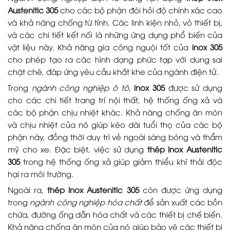
Austenitic 305
cho các bộ phận đòi hỏi độ chính xác cao
và khả năng chống từ tính. Các linh kiện nhỏ, vỏ thiết bị,
và các chi tiết kết nối là những ứng dụng phổ biến của
vật liệu này. Khả năng gia công nguội tốt của
inox 305
cho phép tạo ra các hình dạng phức tạp với dung sai
chặt chẽ, đáp ứng yêu cầu khắt khe của ngành điện tử.
Trong
ngành công nghiệp ô tô
,
inox 305
được sử dụng
cho các chi tiết trang trí nội thất, hệ thống ống xả và
các bộ phận chịu nhiệt khác. Khả năng chống ăn mòn
và chịu nhiệt của nó giúp kéo dài tuổi thọ của các bộ
phận này, đồng thời duy trì vẻ ngoài sáng bóng và thẩm
mỹ cho xe. Đặc biệt, việc sử dụng
thép Inox Austenitic
305
trong hệ thống ống xả giúp giảm thiểu khí thải độc
hại ra môi trường.
Ngoài ra,
thép Inox Austenitic 305
còn được ứng dụng
trong
ngành công nghiệp hóa chất
để sản xuất các bồn
chứa, đường ống dẫn hóa chất và các thiết bị chế biến.
Khả năng chống ăn mòn của nó giúp bảo vệ các thiết bị