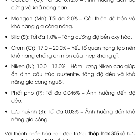
cứng và khả năng hàn.
Mangan (Mn): Tối đa 2.0% – Cải thiện độ bền và
khả năng gia công nóng.
Silic (Si): Tối đa 1.0% – Tăng cường độ bền oxy hóa.
Crom (Cr): 17.0 – 20.0% – Yếu tố quan trọng tạo nên
khả năng chống ăn mòn của thép không gỉ.
Niken (Ni): 10.0 – 13.0% – Hàm lượng Niken cao giúp
ổn định cấu trúc austenite, tăng độ dẻo và khả
năng gia công nguội.
Phốt pho (P): Tối đa 0.045% – Ảnh hưởng đến độ
dẻo.
Lưu huỳnh (S): Tối đa 0.03% – Ảnh hưởng đến khả
năng gia công.
Với thành phần hóa học đặc trưng,
thép Inox 305
sở hữu