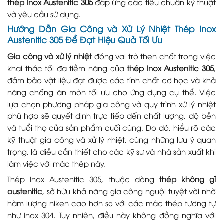
thép Inox Austenitic 305
đáp ứng các tiêu chuẩn kỹ thuật
và yêu cầu sử dụng.
Hướng Dẫn Gia Công và Xử Lý Nhiệt Thép Inox
Austenitic 305 Để Đạt Hiệu Quả Tối Ưu
Gia công và xử lý nhiệt
đóng vai trò then chốt trong việc
khai thác tối đa tiềm năng của
thép Inox Austenitic 305
,
đảm bảo vật liệu đạt được các tính chất cơ học và khả
năng chống ăn mòn tối ưu cho ứng dụng cụ thể. Việc
lựa chọn phương pháp gia công và quy trình xử lý nhiệt
phù hợp sẽ quyết định trực tiếp đến chất lượng, độ bền
và tuổi thọ của sản phẩm cuối cùng. Do đó, hiểu rõ các
kỹ thuật gia công và xử lý nhiệt, cùng những lưu ý quan
trọng, là điều cần thiết cho các kỹ sư và nhà sản xuất khi
làm việc với mác thép này.
Thép Inox Austenitic 305, thuộc dòng
thép không gỉ
austenitic
, sở hữu khả năng gia công nguội tuyệt vời nhờ
hàm lượng niken cao hơn so với các mác thép tương tự
như Inox 304. Tuy nhiên, điều này không đồng nghĩa với