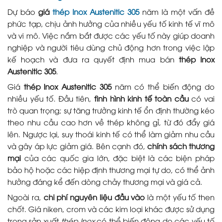
Dự báo
giá
thép Inox Austenitic 305
năm là một vấn đề
phức tạp, chịu ảnh hưởng của nhiều yếu tố kinh tế vĩ mô
và vi mô. Việc nắm bắt được các yếu tố này giúp doanh
nghiệp và người tiêu dùng chủ động hơn trong việc lập
kế hoạch và đưa ra quyết định mua bán
thép Inox
Austenitic 305
.
Giá
thép Inox Austenitic 305
năm có thể biến động do
nhiều yếu tố. Đầu tiên,
tình hình kinh tế toàn cầu
có vai
trò quan trọng; sự tăng trưởng kinh tế ổn định thường kéo
theo nhu cầu cao hơn về thép không gỉ, từ đó đẩy giá
lên. Ngược lại, suy thoái kinh tế có thể làm giảm nhu cầu
và gây áp lực giảm giá. Bên cạnh đó,
chính sách thương
mại
của các quốc gia lớn, đặc biệt là các biện pháp
bảo hộ hoặc các hiệp định thương mại tự do, có thể ảnh
hưởng đáng kể đến dòng chảy thương mại và giá cả.
Ngoài ra,
chi phí nguyên liệu đầu vào
là một yếu tố then
chốt. Giá niken, crom và các kim loại khác được sử dụng
trong sản xuất
thép Inox
có thể biến động do các yếu tố