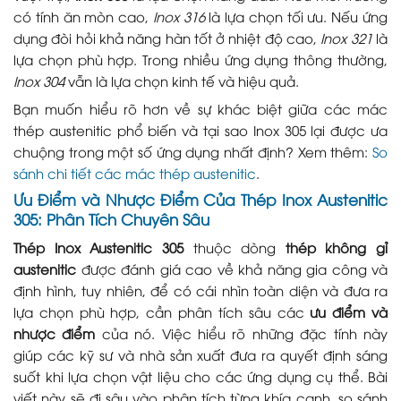
có tính ăn mòn cao,
Inox 316
là lựa chọn tối ưu. Nếu ứng
dụng đòi hỏi khả năng hàn tốt ở nhiệt độ cao,
Inox 321
là
lựa chọn phù hợp. Trong nhiều ứng dụng thông thường,
Inox 304
vẫn là lựa chọn kinh tế và hiệu quả.
Bạn muốn hiểu rõ hơn về sự khác biệt giữa các mác
thép austenitic phổ biến và tại sao Inox 305 lại được ưa
chuộng trong một số ứng dụng nhất định? Xem thêm:
So
sánh chi tiết các mác thép austenitic
.
Ưu Điểm và Nhược Điểm Của Thép Inox Austenitic
305: Phân Tích Chuyên Sâu
Thép Inox Austenitic 305
thuộc dòng
thép không gỉ
austenitic
được đánh giá cao về khả năng gia công và
định hình, tuy nhiên, để có cái nhìn toàn diện và đưa ra
lựa chọn phù hợp, cần phân tích sâu các
ưu điểm và
nhược điểm
của nó. Việc hiểu rõ những đặc tính này
giúp các kỹ sư và nhà sản xuất đưa ra quyết định sáng
suốt khi lựa chọn vật liệu cho các ứng dụng cụ thể. Bài
viết này sẽ đi sâu vào phân tích từng khía cạnh, so sánh