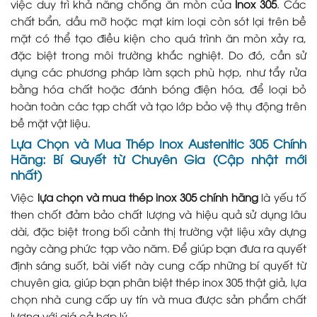
việc duy trì khả năng chống ăn mòn của
Inox 305
. Các
chất bẩn, dầu mỡ hoặc mạt kim loại còn sót lại trên bề
mặt có thể tạo điều kiện cho quá trình ăn mòn xảy ra,
đặc biệt trong môi trường khắc nghiệt. Do đó, cần sử
dụng các phương pháp làm sạch phù hợp, như tẩy rửa
bằng hóa chất hoặc đánh bóng điện hóa, để loại bỏ
hoàn toàn các tạp chất và tạo lớp bảo vệ thụ động trên
bề mặt vật liệu.
Lựa Chọn và Mua Thép Inox Austenitic 305 Chính
Hãng: Bí Quyết từ Chuyên Gia (Cập nhật mới
nhất)
Việc
lựa chọn và mua thép inox 305 chính hãng
là yếu tố
then chốt đảm bảo chất lượng và hiệu quả sử dụng lâu
dài, đặc biệt trong bối cảnh thị trường vật liệu xây dựng
ngày càng phức tạp vào năm. Để giúp bạn đưa ra quyết
định sáng suốt, bài viết này cung cấp những bí quyết từ
chuyên gia, giúp bạn phân biệt thép inox 305 thật giả, lựa
chọn nhà cung cấp uy tín và mua được sản phẩm chất
lượng với giá cả hợp lý.