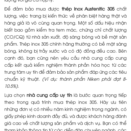
Để đảm bảo mua được
thép Inox Austenitic 305
chất
lượng, việc trang bị kiến thức về phân biệt hàng thật và
hàng giả là vô cùng quan trọng. Một số dấu hiệu nhận
biết bao gồm kiểm tra tem mác, chứng chỉ chất lượng
(CO/CQ) từ nhà sản xuất, độ sáng bóng và bề mặt sản
phẩm. Thép inox 305 chính hãng thường có bề mặt sáng
bóng, không bị trầy xước và có độ đồng đều cao. Bên
cạnh đó, bạn cũng nên yêu cầu nhà cung cấp cung
cấp kết quả kiểm nghiệm thành phần hóa học từ các
trung tâm uy tín để đảm bảo sản phẩm đáp ứng các tiêu
chuẩn kỹ thuật.
(Ví dụ: thành phần Niken phải đạt 8-
10.5%)
.
Lựa chọn
nhà cung cấp uy tín
là bước quan trọng tiếp
theo trong quá trình mua thép inox 305. Hãy ưu tiên
những đơn vị có nhiều năm kinh nghiệm trong ngành, có
giấy phép kinh doanh đầy đủ, và được khách hàng đánh
giá cao về chất lượng sản phẩm và dịch vụ. Bạn có thể
tham khảo thông tin từ các diễn đàn chuyên ngành, các