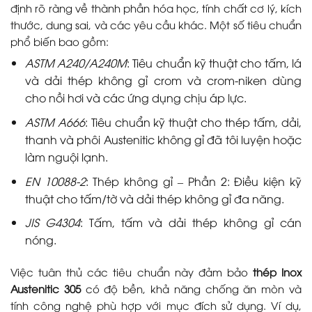
định rõ ràng về thành phần hóa học, tính chất cơ lý, kích
thước, dung sai, và các yêu cầu khác. Một số tiêu chuẩn
phổ biến bao gồm:
ASTM A240/A240M
: Tiêu chuẩn kỹ thuật cho tấm, lá
và dải thép không gỉ crom và crom-niken dùng
cho nồi hơi và các ứng dụng chịu áp lực.
ASTM A666
: Tiêu chuẩn kỹ thuật cho thép tấm, dải,
thanh và phôi Austenitic không gỉ đã tôi luyện hoặc
làm nguội lạnh.
EN 10088-2
: Thép không gỉ – Phần 2: Điều kiện kỹ
thuật cho tấm/tờ và dải thép không gỉ đa năng.
JIS G4304
: Tấm, tấm và dải thép không gỉ cán
nóng.
Việc tuân thủ các tiêu chuẩn này đảm bảo
thép Inox
Austenitic 305
có độ bền, khả năng chống ăn mòn và
tính công nghệ phù hợp với mục đích sử dụng. Ví dụ,