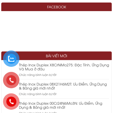
FACEBOOK
BÀI VIẾT MỚI
Thép Inox Duplex X8CrNiMo275: Đặc Tính, Ứng Dụng
Và Mua ở đâu
ở
Chức năng bình luận bị tắt
Thép
Inox
Thép Inox Duplex 08X21H6M2T: Ưu Điểm, Ứng Dụng
Duplex
& Bảng giá mới nhất
X8CrNiMo275:
ở
Chức năng bình luận bị tắt
Đặc
Thép
Tính,
Inox
Thép Inox Duplex 00Cr24Ni6Mo3N: Ưu Điểm, Ứng
Ứng
Duplex
Dụng & Bảng giá mới nhất
Dụng
08X21H6M2T:
ở
Chức năng bình luận bị tắt
Và