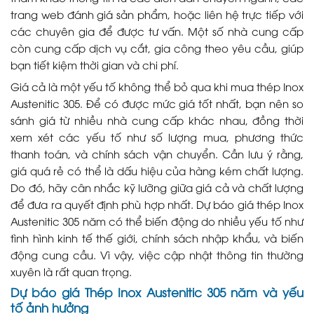
trang web đánh giá sản phẩm, hoặc liên hệ trực tiếp với
các chuyên gia để được tư vấn. Một số nhà cung cấp
còn cung cấp dịch vụ cắt, gia công theo yêu cầu, giúp
bạn tiết kiệm thời gian và chi phí.
Giá cả là một yếu tố không thể bỏ qua khi mua thép Inox
Austenitic 305. Để có được mức giá tốt nhất, bạn nên so
sánh giá từ nhiều nhà cung cấp khác nhau, đồng thời
xem xét các yếu tố như số lượng mua, phương thức
thanh toán, và chính sách vận chuyển. Cần lưu ý rằng,
giá quá rẻ có thể là dấu hiệu của hàng kém chất lượng.
Do đó, hãy cân nhắc kỹ lưỡng giữa giá cả và chất lượng
để đưa ra quyết định phù hợp nhất. Dự báo giá thép Inox
Austenitic 305 năm có thể biến động do nhiều yếu tố như
tình hình kinh tế thế giới, chính sách nhập khẩu, và biến
động cung cầu. Vì vậy, việc cập nhật thông tin thường
xuyên là rất quan trọng.
Dự báo giá Thép Inox Austenitic 305 năm và yếu
tố ảnh hưởng