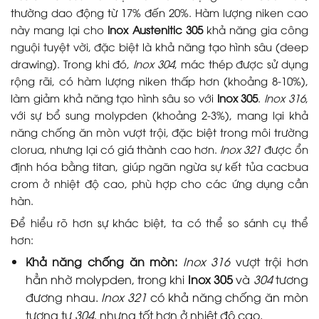
thường dao động từ 17% đến 20%. Hàm lượng niken cao
này mang lại cho
Inox Austenitic 305
khả năng gia công
nguội tuyệt vời, đặc biệt là khả năng tạo hình sâu (deep
drawing). Trong khi đó,
Inox 304
, mác thép được sử dụng
rộng rãi, có hàm lượng niken thấp hơn (khoảng 8-10%),
làm giảm khả năng tạo hình sâu so với
Inox 305
.
Inox 316
,
với sự bổ sung molypden (khoảng 2-3%), mang lại khả
năng chống ăn mòn vượt trội, đặc biệt trong môi trường
clorua, nhưng lại có giá thành cao hơn.
Inox 321
được ổn
định hóa bằng titan, giúp ngăn ngừa sự kết tủa cacbua
crom ở nhiệt độ cao, phù hợp cho các ứng dụng cần
hàn.
Để hiểu rõ hơn sự khác biệt, ta có thể so sánh cụ thể
hơn:
Khả năng chống ăn mòn:
Inox 316
vượt trội hơn
hẳn nhờ molypden, trong khi
Inox 305
và
304
tương
đương nhau.
Inox 321
có khả năng chống ăn mòn
tương tự
304
, nhưng tốt hơn ở nhiệt độ cao.