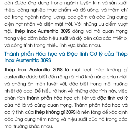
còn được ứng dụng trong ngành luyện kim và sản xuất
thép, công nghiệp thực phẩm và đồ uống, và thậm chí
cả trong ngành năng lượng, bao gồm cả các ứng dụng
điện hạt nhân và điện mặt trời. Với những ưu điểm vượt
trội,
thép Inox Austenitic 309S
đóng vai trò quan trọng
trong việc đảm bảo hiệu suất và độ bền của các thiết bị
và công trình trong nhiều lĩnh vực khác nhau.
Thành phần Hóa học và Đặc tính Cơ lý của Thép
Inox Austenitic 309S
Thép Inox Austenitic 309S
là một loại thép không gỉ
austenitic được biết đến rộng rãi nhờ khả năng chịu nhiệt
và chống ăn mòn tuyệt vời, đặc biệt trong môi trường
nhiệt độ cao. Để hiểu rõ hơn về những đặc tính này, việc
phân tích
thành phần hóa học
chi tiết và
đặc tính cơ lý
của nó là vô cùng quan trọng. Thành phần hóa học và
cơ lý tính của
thép không gỉ 309S
là nền tảng để xác định
các ứng dụng tiềm năng và hiệu suất của nó trong các
môi trường khác nhau.