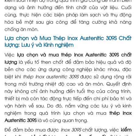
dạng và ảnh hưởng đến tính chất của vật liệu. Cuối
cùng, thực hiện các biện pháp làm sạch và thụ động
hóa bề mặt sau gia công để tăng cường khả năng
chống ăn mòn.
Lựa chọn và Mua Thép Inox Austenitic 309S Chất
lượng: Lưu ý và Kinh nghiệm
Việc
lựa chọn và mua thép Inox Austenitic 309S chất
lượng
là yếu tố then chốt để đảm bảo hiệu quả và độ
bền cho các ứng dụng công nghiệp khác nhau, đặc
biệt khi
thép Inox austenitic 309S
được sử dụng rộng rãi
trong môi trường nhiệt độ cao và ăn mòn. Quyết định
này không chỉ ảnh hưởng đến tuổi thọ của công trình,
thiết bị mà còn tác động trực tiếp đến chi phí bảo trì và
vận hành về sau. Do đó, nắm vững các lưu ý và kinh
nghiệm trong quá trình lựa chọn và mua
thép Inox
Austenitic 309S
là vô cùng quan trọng.
Để đảm bảo mua được
Inox 309S
chất lượng, việc
kiểm