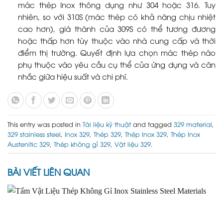
mác thép Inox thông dụng như 304 hoặc 316. Tuy
nhiên, so với 310S (mác thép có khả năng chịu nhiệt
cao hơn), giá thành của 309S có thể tương đương
hoặc thấp hơn tùy thuộc vào nhà cung cấp và thời
điểm thị trường. Quyết định lựa chọn mác thép nào
phụ thuộc vào yêu cầu cụ thể của ứng dụng và cân
nhắc giữa hiệu suất và chi phí.
This entry was posted in
Tài liệu kỹ thuật
and tagged
329 material
,
329 stainless steel
,
Inox 329
,
Thép 329
,
Thép Inox 329
,
Thép Inox
Austenitic 329
,
Thép không gỉ 329
,
Vật liệu 329
.
BÀI VIẾT LIÊN QUAN