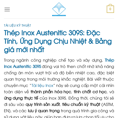
Skip
to
0
content
TÀI LIỆU KỸ THUẬT
Thép Inox Austenitic 309S: Đặc
Tính, Ứng Dụng Chịu Nhiệt & Bảng
giá mới nhất
Trong ngành công nghiệp chế tạo và xây dựng,
Thép
Inox Austenitic 309S
đóng vai trò then chốt nhờ khả năng
chống ăn mòn vượt trội và độ bền nhiệt cao, đặc biệt
quan trọng trong môi trường khắc nghiệt. Bài viết thuộc
chuyên mục “
Tài liệu Inox
” này sẽ cung cấp một cái nhìn
toàn diện về
thành phần hóa học
,
tính chất cơ học
, và
ứng dụng thực tế
của Inox 309S. Đồng thời, chúng tôi sẽ
đi sâu vào
quy trình sản xuất
,
tiêu chuẩn kỹ thuật
(ASTM,
EN), và các
lưu ý quan trọng
trong quá trình gia công và
sử dụng vật liệu này, giúp bạn đưa ra lựa chọn tối ưu cho