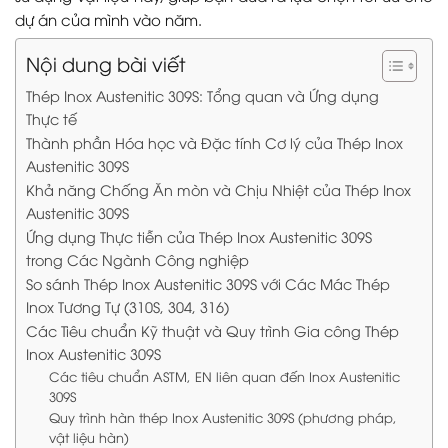
dự án của mình vào năm.
Nội dung bài viết
Thép Inox Austenitic 309S: Tổng quan và Ứng dụng
Thực tế
Thành phần Hóa học và Đặc tính Cơ lý của Thép Inox
Austenitic 309S
Khả năng Chống Ăn mòn và Chịu Nhiệt của Thép Inox
Austenitic 309S
Ứng dụng Thực tiễn của Thép Inox Austenitic 309S
trong Các Ngành Công nghiệp
So sánh Thép Inox Austenitic 309S với Các Mác Thép
Inox Tương Tự (310S, 304, 316)
Các Tiêu chuẩn Kỹ thuật và Quy trình Gia công Thép
Inox Austenitic 309S
Các tiêu chuẩn ASTM, EN liên quan đến Inox Austenitic
309S
Quy trình hàn thép Inox Austenitic 309S (phương pháp,
vật liệu hàn)