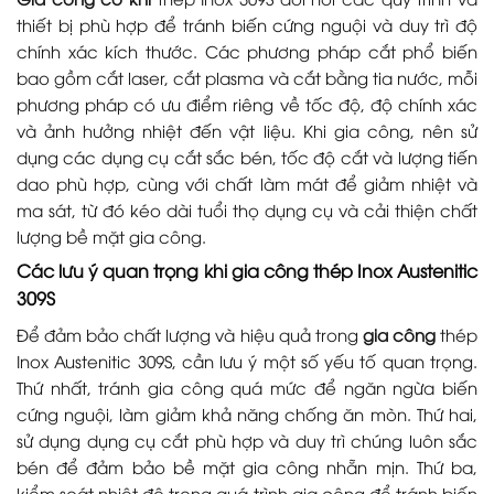
thiết bị phù hợp để tránh biến cứng nguội và duy trì độ
chính xác kích thước. Các phương pháp cắt phổ biến
bao gồm cắt laser, cắt plasma và cắt bằng tia nước, mỗi
phương pháp có ưu điểm riêng về tốc độ, độ chính xác
và ảnh hưởng nhiệt đến vật liệu. Khi gia công, nên sử
dụng các dụng cụ cắt sắc bén, tốc độ cắt và lượng tiến
dao phù hợp, cùng với chất làm mát để giảm nhiệt và
ma sát, từ đó kéo dài tuổi thọ dụng cụ và cải thiện chất
lượng bề mặt gia công.
Các lưu ý quan trọng khi gia công thép Inox Austenitic
309S
Để đảm bảo chất lượng và hiệu quả trong
gia công
thép
Inox Austenitic 309S, cần lưu ý một số yếu tố quan trọng.
Thứ nhất, tránh gia công quá mức để ngăn ngừa biến
cứng nguội, làm giảm khả năng chống ăn mòn. Thứ hai,
sử dụng dụng cụ cắt phù hợp và duy trì chúng luôn sắc
bén để đảm bảo bề mặt gia công nhẵn mịn. Thứ ba,
kiểm soát nhiệt độ trong quá trình gia công để tránh biến