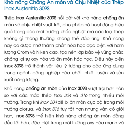
Khả năng Chống Ăn mòn và Chịu Nhiệt của
Thép
Inox Austenitic 309S
Thép Inox Austenitic 309S
nổi bật với khả năng
chống ăn
mòn
và
chịu nhiệt
vượt trội, cho phép nó hoạt động hiệu
quả trong các môi trường khắc nghiệt mà các loại thép
không gỉ thông thường không thể đáp ứng. Khả năng
này có được nhờ thành phần hóa học đặc biệt, với hàm
lượng Crom và Niken cao, tạo nên lớp bảo vệ vững chắc
chống lại sự oxy hóa và ăn mòn hóa học. Điều này biến
Inox 309S
trở thành vật liệu lý tưởng cho các ứng dụng
trong ngành công nghiệp hóa chất, nhiệt luyện và sản
xuất năng lượng.
Khả năng
chống ăn mòn
của
Inox 309S
vượt trội hơn hẳn
so với các mác thép
Inox 304
và
316
trong nhiều môi
trường. Trong khi
Inox 304
dễ bị ăn mòn cục bộ trong môi
trường clorua, và
Inox 316
tuy tốt hơn nhưng vẫn có giới
hạn,
Inox 309S
thể hiện khả năng chống ăn mòn đồng
đều tốt hơn, đặc biệt trong môi trường oxy hóa mạnh và