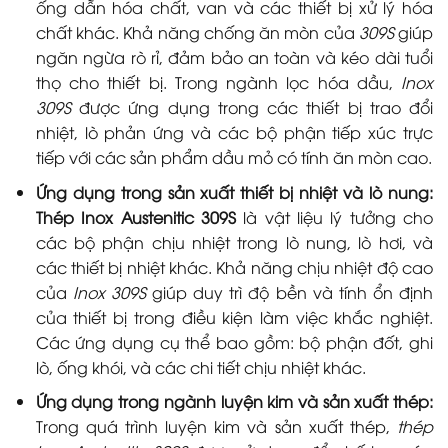
ống dẫn hóa chất, van và các thiết bị xử lý hóa
chất khác. Khả năng chống ăn mòn của
309S
giúp
ngăn ngừa rò rỉ, đảm bảo an toàn và kéo dài tuổi
thọ cho thiết bị. Trong ngành lọc hóa dầu,
Inox
309S
được ứng dụng trong các thiết bị trao đổi
nhiệt, lò phản ứng và các bộ phận tiếp xúc trực
tiếp với các sản phẩm dầu mỏ có tính ăn mòn cao.
Ứng dụng trong sản xuất thiết bị nhiệt và lò nung:
Thép Inox Austenitic 309S
là vật liệu lý tưởng cho
các bộ phận chịu nhiệt trong lò nung, lò hơi, và
các thiết bị nhiệt khác. Khả năng chịu nhiệt độ cao
của
Inox 309S
giúp duy trì độ bền và tính ổn định
của thiết bị trong điều kiện làm việc khắc nghiệt.
Các ứng dụng cụ thể bao gồm: bộ phận đốt, ghi
lò, ống khói, và các chi tiết chịu nhiệt khác.
Ứng dụng trong ngành luyện kim và sản xuất thép:
Trong quá trình luyện kim và sản xuất thép,
thép