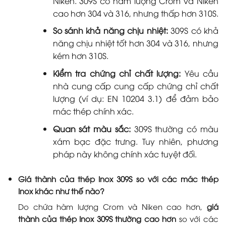
Niken. 309S có hàm lượng Crom và Niken
cao hơn 304 và 316, nhưng thấp hơn 310S.
So sánh khả năng chịu nhiệt:
309S có khả
năng chịu nhiệt tốt hơn 304 và 316, nhưng
kém hơn 310S.
Kiểm tra chứng chỉ chất lượng:
Yêu cầu
nhà cung cấp cung cấp chứng chỉ chất
lượng (ví dụ: EN 10204 3.1) để đảm bảo
mác thép chính xác.
Quan sát màu sắc:
309S thường có màu
xám bạc đặc trưng. Tuy nhiên, phương
pháp này không chính xác tuyệt đối.
Giá thành của thép Inox 309S so với các mác thép
Inox khác như thế nào?
Do chứa hàm lượng Crom và Niken cao hơn,
giá
thành của thép Inox 309S thường cao hơn
so với các