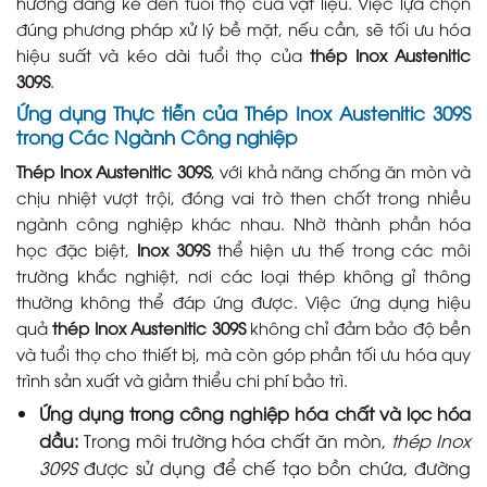
hưởng đáng kể đến tuổi thọ của vật liệu. Việc lựa chọn
đúng phương pháp xử lý bề mặt, nếu cần, sẽ tối ưu hóa
hiệu suất và kéo dài tuổi thọ của
thép Inox Austenitic
309S
.
Ứng dụng Thực tiễn của Thép Inox Austenitic 309S
trong Các Ngành Công nghiệp
Thép Inox Austenitic 309S
, với khả năng chống ăn mòn và
chịu nhiệt vượt trội, đóng vai trò then chốt trong nhiều
ngành công nghiệp khác nhau. Nhờ thành phần hóa
học đặc biệt,
Inox 309S
thể hiện ưu thế trong các môi
trường khắc nghiệt, nơi các loại thép không gỉ thông
thường không thể đáp ứng được. Việc ứng dụng hiệu
quả
thép Inox Austenitic 309S
không chỉ đảm bảo độ bền
và tuổi thọ cho thiết bị, mà còn góp phần tối ưu hóa quy
trình sản xuất và giảm thiểu chi phí bảo trì.
Ứng dụng trong công nghiệp hóa chất và lọc hóa
dầu:
Trong môi trường hóa chất ăn mòn,
thép Inox
309S
được sử dụng để chế tạo bồn chứa, đường