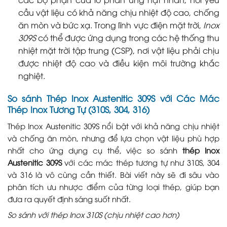
cầu vật liệu có khả năng chịu nhiệt độ cao, chống
ăn mòn và bức xạ. Trong lĩnh vực điện mặt trời,
Inox
309S
có thể được ứng dụng trong các hệ thống thu
nhiệt mặt trời tập trung (CSP), nơi vật liệu phải chịu
được nhiệt độ cao và điều kiện môi trường khắc
nghiệt.
So sánh Thép Inox Austenitic 309S với Các Mác
Thép Inox Tương Tự (310S, 304, 316)
Thép Inox Austenitic 309S nổi bật với khả năng chịu nhiệt
và chống ăn mòn, nhưng để lựa chọn vật liệu phù hợp
nhất cho ứng dụng cụ thể, việc so sánh
thép Inox
Austenitic 309S
với các mác thép tương tự như 310S, 304
và 316 là vô cùng cần thiết. Bài viết này sẽ đi sâu vào
phân tích ưu nhược điểm của từng loại thép, giúp bạn
đưa ra quyết định sáng suốt nhất.
So sánh với thép Inox 310S (chịu nhiệt cao hơn)