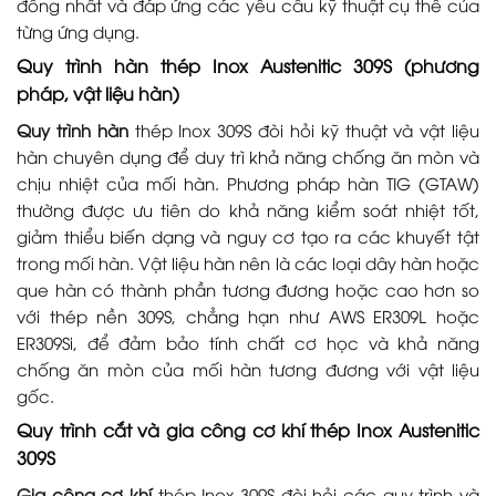
đồng nhất và đáp ứng các yêu cầu kỹ thuật cụ thể của
từng ứng dụng.
Quy trình hàn thép Inox Austenitic 309S (phương
pháp, vật liệu hàn)
Quy trình hàn
thép Inox 309S đòi hỏi kỹ thuật và vật liệu
hàn chuyên dụng để duy trì khả năng chống ăn mòn và
chịu nhiệt của mối hàn. Phương pháp hàn TIG (GTAW)
thường được ưu tiên do khả năng kiểm soát nhiệt tốt,
giảm thiểu biến dạng và nguy cơ tạo ra các khuyết tật
trong mối hàn. Vật liệu hàn nên là các loại dây hàn hoặc
que hàn có thành phần tương đương hoặc cao hơn so
với thép nền 309S, chẳng hạn như AWS ER309L hoặc
ER309Si, để đảm bảo tính chất cơ học và khả năng
chống ăn mòn của mối hàn tương đương với vật liệu
gốc.
Quy trình cắt và gia công cơ khí thép Inox Austenitic
309S
Gia công cơ khí
thép Inox 309S đòi hỏi các quy trình và