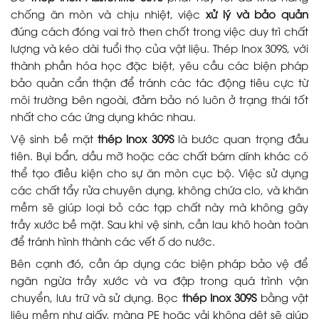
chống ăn mòn và chịu nhiệt, việc
xử lý và bảo quản
đúng cách đóng vai trò then chốt trong việc duy trì chất
lượng và kéo dài tuổi thọ của vật liệu. Thép Inox 309S, với
thành phần hóa học đặc biệt, yêu cầu các biện pháp
bảo quản cẩn thận để tránh các tác động tiêu cực từ
môi trường bên ngoài, đảm bảo nó luôn ở trạng thái tốt
nhất cho các ứng dụng khác nhau.
Vệ sinh bề mặt
thép Inox 309S
là bước quan trọng đầu
tiên. Bụi bẩn, dầu mỡ hoặc các chất bám dính khác có
thể tạo điều kiện cho sự ăn mòn cục bộ. Việc sử dụng
các chất tẩy rửa chuyên dụng, không chứa clo, và khăn
mềm sẽ giúp loại bỏ các tạp chất này mà không gây
trầy xước bề mặt. Sau khi vệ sinh, cần lau khô hoàn toàn
để tránh hình thành các vết ố do nước.
Bên cạnh đó, cần áp dụng các biện pháp bảo vệ để
ngăn ngừa trầy xước và va đập trong quá trình vận
chuyển, lưu trữ và sử dụng. Bọc
thép Inox 309S
bằng vật
liệu mềm như giấy, màng PE hoặc vải không dệt sẽ giúp