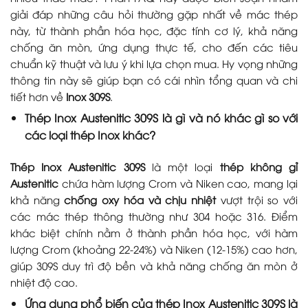
giải đáp những câu hỏi thường gặp nhất về mác thép
này, từ thành phần hóa học, đặc tính cơ lý, khả năng
chống ăn mòn, ứng dụng thực tế, cho đến các tiêu
chuẩn kỹ thuật và lưu ý khi lựa chọn mua. Hy vọng những
thông tin này sẽ giúp bạn có cái nhìn tổng quan và chi
tiết hơn về
Inox 309S
.
Thép Inox Austenitic 309S là gì và nó khác gì so với
các loại thép Inox khác?
Thép Inox Austenitic 309S
là một loại
thép không gỉ
Austenitic
chứa hàm lượng Crom và Niken cao, mang lại
khả năng
chống oxy hóa và chịu nhiệt
vượt trội so với
các mác thép thông thường như 304 hoặc 316. Điểm
khác biệt chính nằm ở thành phần hóa học, với hàm
lượng Crom (khoảng 22-24%) và Niken (12-15%) cao hơn,
giúp 309S duy trì độ bền và khả năng chống ăn mòn ở
nhiệt độ cao.
Ứng dụng phổ biến của thép Inox Austenitic 309S là