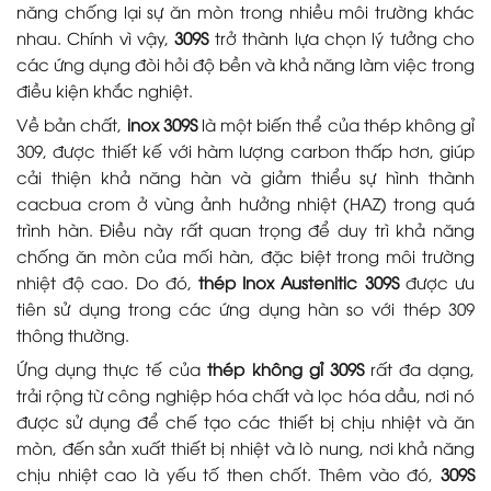
năng chống lại sự ăn mòn trong nhiều môi trường khác
nhau. Chính vì vậy,
309S
trở thành lựa chọn lý tưởng cho
các ứng dụng đòi hỏi độ bền và khả năng làm việc trong
điều kiện khắc nghiệt.
Về bản chất,
inox 309S
là một biến thể của thép không gỉ
309, được thiết kế với hàm lượng carbon thấp hơn, giúp
cải thiện khả năng hàn và giảm thiểu sự hình thành
cacbua crom ở vùng ảnh hưởng nhiệt (HAZ) trong quá
trình hàn. Điều này rất quan trọng để duy trì khả năng
chống ăn mòn của mối hàn, đặc biệt trong môi trường
nhiệt độ cao. Do đó,
thép Inox Austenitic 309S
được ưu
tiên sử dụng trong các ứng dụng hàn so với thép 309
thông thường.
Ứng dụng thực tế của
thép không gỉ 309S
rất đa dạng,
trải rộng từ công nghiệp hóa chất và lọc hóa dầu, nơi nó
được sử dụng để chế tạo các thiết bị chịu nhiệt và ăn
mòn, đến sản xuất thiết bị nhiệt và lò nung, nơi khả năng
chịu nhiệt cao là yếu tố then chốt. Thêm vào đó,
309S