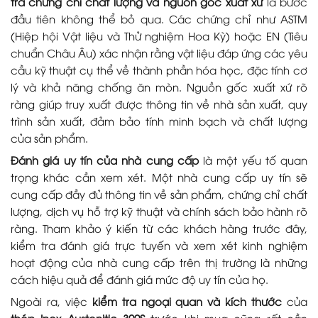
tra chứng chỉ chất lượng và nguồn gốc xuất xứ
là bước
đầu tiên không thể bỏ qua. Các chứng chỉ như ASTM
(Hiệp hội Vật liệu và Thử nghiệm Hoa Kỳ) hoặc EN (Tiêu
chuẩn Châu Âu) xác nhận rằng vật liệu đáp ứng các yêu
cầu kỹ thuật cụ thể về thành phần hóa học, đặc tính cơ
lý và khả năng chống ăn mòn. Nguồn gốc xuất xứ rõ
ràng giúp truy xuất được thông tin về nhà sản xuất, quy
trình sản xuất, đảm bảo tính minh bạch và chất lượng
của sản phẩm.
Đánh giá uy tín của nhà cung cấp
là một yếu tố quan
trọng khác cần xem xét. Một nhà cung cấp uy tín sẽ
cung cấp đầy đủ thông tin về sản phẩm, chứng chỉ chất
lượng, dịch vụ hỗ trợ kỹ thuật và chính sách bảo hành rõ
ràng. Tham khảo ý kiến từ các khách hàng trước đây,
kiểm tra đánh giá trực tuyến và xem xét kinh nghiệm
hoạt động của nhà cung cấp trên thị trường là những
cách hiệu quả để đánh giá mức độ uy tín của họ.
Ngoài ra, việc
kiểm tra ngoại quan và kích thước
của
thép Inox Austenitic 309S
trước khi mua cũng rất cần