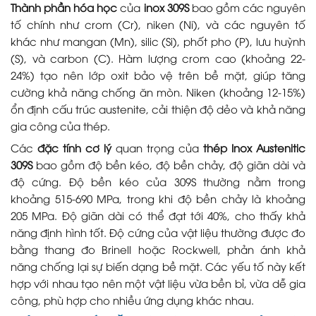
Thành phần hóa học
của
inox 309S
bao gồm các nguyên
tố chính như crom (Cr), niken (Ni), và các nguyên tố
khác như mangan (Mn), silic (Si), phốt pho (P), lưu huỳnh
(S), và carbon (C). Hàm lượng crom cao (khoảng 22-
24%) tạo nên lớp oxit bảo vệ trên bề mặt, giúp tăng
cường khả năng chống ăn mòn. Niken (khoảng 12-15%)
ổn định cấu trúc austenite, cải thiện độ dẻo và khả năng
gia công của thép.
Các
đặc tính cơ lý
quan trọng của
thép Inox Austenitic
309S
bao gồm độ bền kéo, độ bền chảy, độ giãn dài và
độ cứng. Độ bền kéo của 309S thường nằm trong
khoảng 515-690 MPa, trong khi độ bền chảy là khoảng
205 MPa. Độ giãn dài có thể đạt tới 40%, cho thấy khả
năng định hình tốt. Độ cứng của vật liệu thường được đo
bằng thang đo Brinell hoặc Rockwell, phản ánh khả
năng chống lại sự biến dạng bề mặt. Các yếu tố này kết
hợp với nhau tạo nên một vật liệu vừa bền bỉ, vừa dễ gia
công, phù hợp cho nhiều ứng dụng khác nhau.