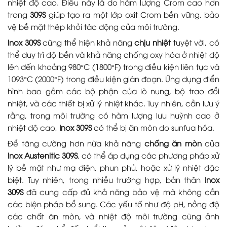
nhiệt độ cao. Điều này là do hàm lượng Crom cao hơn
trong
309S
giúp tạo ra một lớp oxit Crom bền vững, bảo
vệ bề mặt thép khỏi tác động của môi trường.
Inox 309S
cũng thể hiện khả năng
chịu nhiệt
tuyệt vời, có
thể duy trì độ bền và khả năng chống oxy hóa ở nhiệt độ
lên đến khoảng 980°C (1800°F) trong điều kiện liên tục và
1093°C (2000°F) trong điều kiện gián đoạn. Ứng dụng điển
hình bao gồm các bộ phận của lò nung, bộ trao đổi
nhiệt, và các thiết bị xử lý nhiệt khác. Tuy nhiên, cần lưu ý
rằng, trong môi trường có hàm lượng lưu huỳnh cao ở
nhiệt độ cao,
Inox 309S
có thể bị ăn mòn do sunfua hóa.
Để tăng cường hơn nữa khả năng
chống ăn mòn
của
Inox Austenitic 309S
, có thể áp dụng các phương pháp xử
lý bề mặt như mạ điện, phun phủ, hoặc xử lý nhiệt đặc
biệt. Tuy nhiên, trong nhiều trường hợp, bản thân
Inox
309S
đã cung cấp đủ khả năng bảo vệ mà không cần
các biện pháp bổ sung. Các yếu tố như độ pH, nồng độ
các chất ăn mòn, và nhiệt độ môi trường cũng ảnh