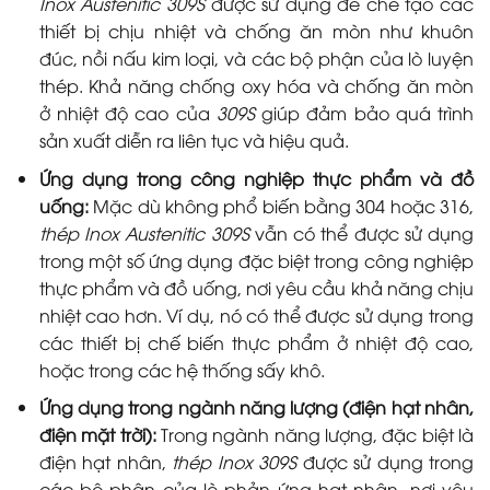
Inox Austenitic 309S
được sử dụng để chế tạo các
thiết bị chịu nhiệt và chống ăn mòn như khuôn
đúc, nồi nấu kim loại, và các bộ phận của lò luyện
thép. Khả năng chống oxy hóa và chống ăn mòn
ở nhiệt độ cao của
309S
giúp đảm bảo quá trình
sản xuất diễn ra liên tục và hiệu quả.
Ứng dụng trong công nghiệp thực phẩm và đồ
uống:
Mặc dù không phổ biến bằng 304 hoặc 316,
thép Inox Austenitic 309S
vẫn có thể được sử dụng
trong một số ứng dụng đặc biệt trong công nghiệp
thực phẩm và đồ uống, nơi yêu cầu khả năng chịu
nhiệt cao hơn. Ví dụ, nó có thể được sử dụng trong
các thiết bị chế biến thực phẩm ở nhiệt độ cao,
hoặc trong các hệ thống sấy khô.
Ứng dụng trong ngành năng lượng (điện hạt nhân,
điện mặt trời):
Trong ngành năng lượng, đặc biệt là
điện hạt nhân,
thép Inox 309S
được sử dụng trong
các bộ phận của lò phản ứng hạt nhân, nơi yêu