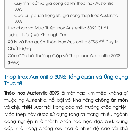
Quy trình cắt và gia công cơ khí thép Inox Austenitic
309S
Các lưu ý quan trọng khi gia công thép Inox Austenitic
309S
Lựa chọn và Mua Thép Inox Austenitic 309S Chất
lượng: Lưu ý và Kinh nghiệm
Xử lý và Bảo quản Thép Inox Austenitic 309S để Duy trì
Chất lượng
Các Câu hỏi Thường Gặp về Thép Inox Austenitic 309S
(FAQ)
Thép Inox Austenitic 309S: Tổng quan và Ứng dụng
Thực tế
Thép Inox Austenitic 309S
là một hợp kim thép không gỉ
thuộc họ Austenitic, nổi bật với khả năng
chống ăn mòn
và
chịu nhiệt
vượt trội trong các môi trường khắc nghiệt.
Mác thép này được sử dụng rộng rãi trong nhiều ngành
công nghiệp nhờ thành phần hóa học đặc biệt, cung
cấp khả năng chống oxy hóa ở nhiệt độ cao và khả