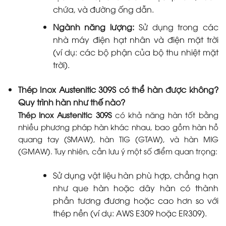
chứa, và đường ống dẫn.
Ngành năng lượng:
Sử dụng trong các
nhà máy điện hạt nhân và điện mặt trời
(ví dụ: các bộ phận của bộ thu nhiệt mặt
trời).
Thép Inox Austenitic 309S có thể hàn được không?
Quy trình hàn như thế nào?
Thép Inox Austenitic 309S
có khả năng hàn tốt bằng
nhiều phương pháp hàn khác nhau, bao gồm hàn hồ
quang tay (SMAW), hàn TIG (GTAW), và hàn MIG
(GMAW). Tuy nhiên, cần lưu ý một số điểm quan trọng:
Sử dụng vật liệu hàn phù hợp, chẳng hạn
như que hàn hoặc dây hàn có thành
phần tương đương hoặc cao hơn so với
thép nền (ví dụ: AWS E309 hoặc ER309).