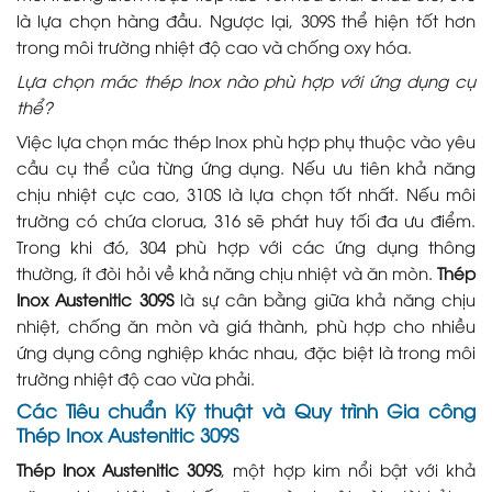
là lựa chọn hàng đầu. Ngược lại, 309S thể hiện tốt hơn
trong môi trường nhiệt độ cao và chống oxy hóa.
Lựa chọn mác thép Inox nào phù hợp với ứng dụng cụ
thể?
Việc lựa chọn mác thép Inox phù hợp phụ thuộc vào yêu
cầu cụ thể của từng ứng dụng. Nếu ưu tiên khả năng
chịu nhiệt cực cao, 310S là lựa chọn tốt nhất. Nếu môi
trường có chứa clorua, 316 sẽ phát huy tối đa ưu điểm.
Trong khi đó, 304 phù hợp với các ứng dụng thông
thường, ít đòi hỏi về khả năng chịu nhiệt và ăn mòn.
Thép
Inox Austenitic 309S
là sự cân bằng giữa khả năng chịu
nhiệt, chống ăn mòn và giá thành, phù hợp cho nhiều
ứng dụng công nghiệp khác nhau, đặc biệt là trong môi
trường nhiệt độ cao vừa phải.
Các Tiêu chuẩn Kỹ thuật và Quy trình Gia công
Thép Inox Austenitic 309S
Thép Inox Austenitic 309S
, một hợp kim nổi bật với khả