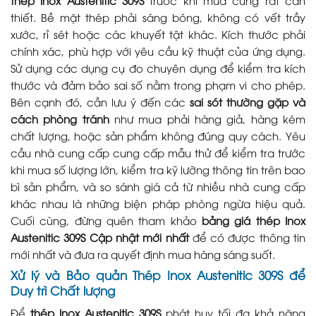
thiết. Bề mặt thép phải sáng bóng, không có vết trầy
xước, rỉ sét hoặc các khuyết tật khác. Kích thước phải
chính xác, phù hợp với yêu cầu kỹ thuật của ứng dụng.
Sử dụng các dụng cụ đo chuyên dụng để kiểm tra kích
thước và đảm bảo sai số nằm trong phạm vi cho phép.
Bên cạnh đó, cần lưu ý đến các
sai sót thường gặp và
cách phòng tránh
như mua phải hàng giả, hàng kém
chất lượng, hoặc sản phẩm không đúng quy cách. Yêu
cầu nhà cung cấp cung cấp mẫu thử để kiểm tra trước
khi mua số lượng lớn, kiểm tra kỹ lưỡng thông tin trên bao
bì sản phẩm, và so sánh giá cả từ nhiều nhà cung cấp
khác nhau là những biện pháp phòng ngừa hiệu quả.
Cuối cùng, đừng quên tham khảo
bảng giá thép Inox
Austenitic 309S Cập nhật mới nhất
để có được thông tin
mới nhất và đưa ra quyết định mua hàng sáng suốt.
Xử lý và Bảo quản Thép Inox Austenitic 309S để
Duy trì Chất lượng
Để
thép Inox Austenitic 309S
phát huy tối đa khả năng