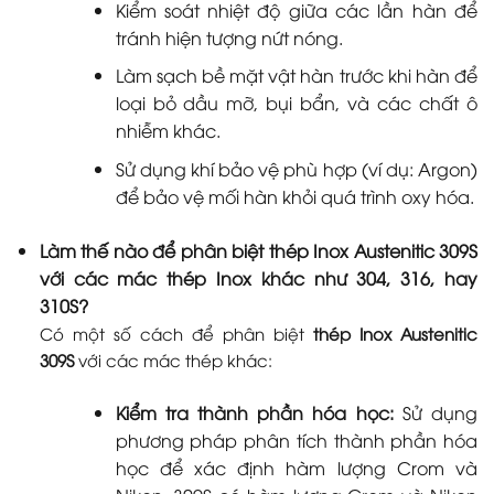
Kiểm soát nhiệt độ giữa các lần hàn để
tránh hiện tượng nứt nóng.
Làm sạch bề mặt vật hàn trước khi hàn để
loại bỏ dầu mỡ, bụi bẩn, và các chất ô
nhiễm khác.
Sử dụng khí bảo vệ phù hợp (ví dụ: Argon)
để bảo vệ mối hàn khỏi quá trình oxy hóa.
Làm thế nào để phân biệt thép Inox Austenitic 309S
với các mác thép Inox khác như 304, 316, hay
310S?
Có một số cách để phân biệt
thép Inox Austenitic
309S
với các mác thép khác:
Kiểm tra thành phần hóa học:
Sử dụng
phương pháp phân tích thành phần hóa
học để xác định hàm lượng Crom và