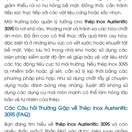
giảm thiểu rủi ro hư hỏng bề mặt. Đồng thời, cần tránh
tiếp xúc trực tiếp với các vật liệu cứng hoặc sắc nhọn.
Môi trường bảo quản lý tưởng cho
thép Inox Austenitic
309S
là nơi khô ráo, thoáng mát và tránh xa các hóa chất
ăn mòn. Độ ẩm cao có thể thúc đẩy quá trình oxy hóa,
đặc biệt là ở những khu vực có vết xước hoặc khuyết tật
bề mặt. Việc lưu trữ trong nhà kho hoặc sử dụng các
biện pháp kiểm soát độ ẩm sẽ giúp bảo vệ vật liệu khỏi
các tác động tiêu cực từ môi trường. Nếu thép Inox 309S
bị nhiễm bẩn hoặc gỉ sét, cần xử lý kịp thời bằng các
phương pháp phù hợp, như sử dụng chất tẩy gỉ chuyên
dụng hoặc đánh bóng nhẹ nhàng. Tuyệt đối không sử
dụng các dụng cụ mài mòn mạnh có thể làm hỏng lớp
bảo vệ tự nhiên của thép.
Các Câu hỏi Thường Gặp về Thép Inox Austenitic
309S (FAQ)
Bạn đang tìm hiểu về
thép Inox Austenitic 309S
và còn
nhiều thắc mắc? Phần FAQ này được biên soạn nhằm