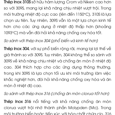
Thép Inox 310S
sở hữu hàm lượng Crom và Niken cao hơn
so với 309S, mang lại khả năng chịu nhiệt vượt trội. Trong
môi trường nhiệt độ cực cao (lên đến 1150°C), 310S là lựa
chọn ưu tiên. Tuy nhiên, 309S vẫn là một lựa chọn kinh tế
hơn cho các ứng dụng ở nhiệt độ thấp hơn (khoảng
1093°C) mà vẫn đòi hỏi khả năng chống oxy hóa tốt.
So sánh với thép Inox 304 (phổ biến và kinh tế hơn)
Thép Inox 304
, với sự phổ biến rộng rãi, mang lại lợi thế về
giá thành so với 309S. Tuy nhiên, 304 không thể so sánh với
309S về khả năng chịu nhiệt và chống ăn mòn ở nhiệt độ
cao. 304 thích hợp cho các ứng dụng thông thường,
trong khi 309S là lựa chọn tối ưu khi môi trường làm việc
khắc nghiệt hơn, đòi hỏi khả năng chống oxy hóa và ăn
mòn ở nhiệt độ cao.
So sánh với thép Inox 316 (chống ăn mòn clorua tốt hơn)
Thép Inox 316
nổi tiếng với khả năng chống ăn mòn
clorua vượt trội nhờ thành phần Molypden (Mo). Trong
môi trường biển hoặc tiếp xúc với hóa chất chứa clo, 316