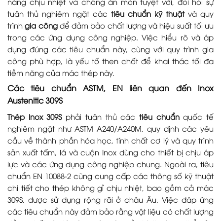
năng chịu nhiệt và chống ăn mòn tuyệt vời, đòi hỏi sự
tuân thủ nghiêm ngặt các
tiêu chuẩn kỹ thuật
và quy
trình
gia công
để đảm bảo chất lượng và hiệu suất tối ưu
trong các ứng dụng công nghiệp. Việc hiểu rõ và áp
dụng đúng các tiêu chuẩn này, cùng với quy trình gia
công phù hợp, là yếu tố then chốt để khai thác tối đa
tiềm năng của mác thép này.
Các tiêu chuẩn ASTM, EN liên quan đến Inox
Austenitic 309S
Thép Inox 309S
phải tuân thủ các
tiêu chuẩn
quốc tế
nghiêm ngặt như ASTM A240/A240M, quy định các yêu
cầu về thành phần hóa học, tính chất cơ lý và quy trình
sản xuất tấm, lá và cuộn Inox dùng cho thiết bị chịu áp
lực và các ứng dụng công nghiệp chung. Ngoài ra, tiêu
chuẩn EN 10088-2 cũng cung cấp các thông số kỹ thuật
chi tiết cho thép không gỉ chịu nhiệt, bao gồm cả mác
309S, được sử dụng rộng rãi ở châu Âu. Việc đáp ứng
các tiêu chuẩn này đảm bảo rằng vật liệu có chất lượng