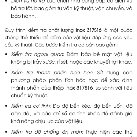
Dịch vụ hỗ trợ
: Lựa chọn nhà cung cấp có dịch vụ
hỗ trợ tốt, bao gồm tư vấn kỹ thuật, vận chuyển, và
bảo hành.
Quy trình kiểm tra chất lượng
inox 317S16
là một bước
không thể thiếu để đảm bảo vật liệu đáp ứng các yêu
cầu kỹ thuật. Các bước kiểm tra cơ bản bao gồm:
Kiểm tra ngoại quan
: Đảm bảo bề mặt vật liệu
không bị trầy xước, rỉ sét, hoặc các khuyết tật khác.
Kiểm tra thành phần hóa học
: Sử dụng các
phương pháp phân tích hóa học để xác định
thành phần của
thép inox 317S16
, so sánh với tiêu
chuẩn kỹ thuật.
Kiểm tra cơ tính
: Đo độ bền kéo, độ bền uốn, độ
dãn dài, và các chỉ số cơ tính khác để đánh giá
khả năng chịu lực của vật liệu.
Kiểm tra độ chống ăn mòn
: Thực hiện các thử