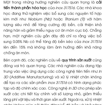
Một trong những hướng nghiên cứu quan trọng là
cải
tiến thành phần hóa học
của
inox 317S16
. Các nhà khoa
học đang thử nghiệm việc bổ sung các nguyên tố hợp
kim mới như
Niobium (Nb)
hoặc
Titanium (Ti)
với hàm
lượng siêu nhỏ để tăng cường độ bền, cải thiện khả
năng hàn và giảm thiểu nguy cơ ăn mòn cục bộ. Chẳng
hạn, một nghiên cứu gần đây đã chỉ ra rằng việc bổ
sung 0.05% Nb có thể tăng độ bền kéo của
inox 317S16
lên đến 15% mà không làm ảnh hưởng đến khả năng
chống ăn mòn.
Bên cạnh đó, các nghiên cứu về
quy trình sản xuất
cũng
đóng vai trò quan trọng. Các nhà nghiên cứu đang tập
trung vào việc ứng dụng các công nghệ tiên tiến như
In
3D
(Additive Manufacturing) và xử lý nhiệt chân không
để tạo ra các sản phẩm
inox 317S16
có hình dạng phức
tạp và độ chính xác cao. Công nghệ
In 3D
cho phép sản
xuất các chi tiết tùy chỉnh với số lượng nhỏ, giảm thiểu
lãng phí vật liệu và thời gian sản xuất. Ngoài ra, xử lý nhiệt
chân không giúp cải thiện đáng kể độ bền và khả năng