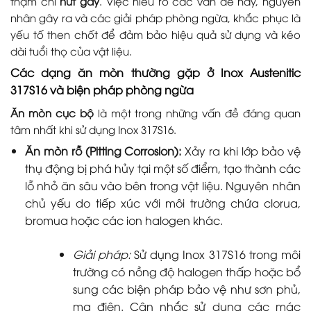
thậm chí
nứt gãy
. Việc hiểu rõ các vấn đề này, nguyên
nhân gây ra và các giải pháp phòng ngừa, khắc phục là
yếu tố then chốt để đảm bảo hiệu quả sử dụng và kéo
dài tuổi thọ của vật liệu.
Các dạng ăn mòn thường gặp ở Inox Austenitic
317S16 và biện pháp phòng ngừa
Ăn mòn cục bộ
là một trong những vấn đề đáng quan
tâm nhất khi sử dụng Inox 317S16.
Ăn mòn rỗ (Pitting Corrosion):
Xảy ra khi lớp bảo vệ
thụ động bị phá hủy tại một số điểm, tạo thành các
lỗ nhỏ ăn sâu vào bên trong vật liệu. Nguyên nhân
chủ yếu do tiếp xúc với môi trường chứa clorua,
bromua hoặc các ion halogen khác.
Giải pháp:
Sử dụng Inox 317S16 trong môi
trường có nồng độ halogen thấp hoặc bổ
sung các biện pháp bảo vệ như sơn phủ,
mạ điện. Cân nhắc sử dụng các mác