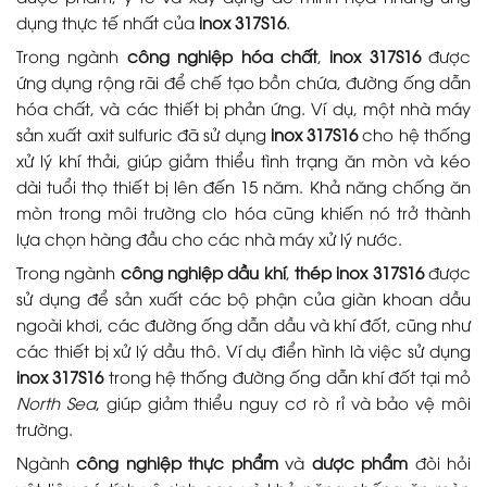
dụng thực tế nhất của
inox 317S16
.
Trong ngành
công nghiệp hóa chất
,
inox 317S16
được
ứng dụng rộng rãi để chế tạo bồn chứa, đường ống dẫn
hóa chất, và các thiết bị phản ứng. Ví dụ, một nhà máy
sản xuất axit sulfuric đã sử dụng
inox 317S16
cho hệ thống
xử lý khí thải, giúp giảm thiểu tình trạng ăn mòn và kéo
dài tuổi thọ thiết bị lên đến 15 năm. Khả năng chống ăn
mòn trong môi trường clo hóa cũng khiến nó trở thành
lựa chọn hàng đầu cho các nhà máy xử lý nước.
Trong ngành
công nghiệp dầu khí
,
thép inox 317S16
được
sử dụng để sản xuất các bộ phận của giàn khoan dầu
ngoài khơi, các đường ống dẫn dầu và khí đốt, cũng như
các thiết bị xử lý dầu thô. Ví dụ điển hình là việc sử dụng
inox 317S16
trong hệ thống đường ống dẫn khí đốt tại mỏ
North Sea
, giúp giảm thiểu nguy cơ rò rỉ và bảo vệ môi
trường.
Ngành
công nghiệp thực phẩm
và
dược phẩm
đòi hỏi