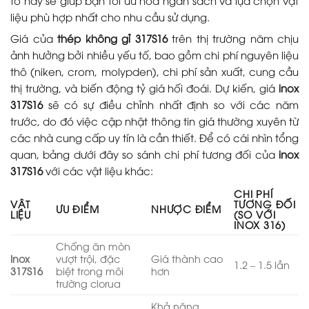
liệu phù hợp nhất cho nhu cầu sử dụng.
Giá của
thép không gỉ 317S16
trên thị trường năm chịu
ảnh hưởng bởi nhiều yếu tố, bao gồm chi phí nguyên liệu
thô (niken, crom, molypden), chi phí sản xuất, cung cầu
thị trường, và biến động tỷ giá hối đoái. Dự kiến, giá
inox
317S16
sẽ có sự điều chỉnh nhất định so với các năm
trước, do đó việc cập nhật thông tin giá thường xuyên từ
các nhà cung cấp uy tín là cần thiết. Để có cái nhìn tổng
quan, bảng dưới đây so sánh chi phí tương đối của
inox
317S16
với các vật liệu khác:
CHI PHÍ
VẬT
TƯƠNG ĐỐI
ƯU ĐIỂM
NHƯỢC ĐIỂM
LIỆU
(SO VỚI
INOX 316)
Chống ăn mòn
Inox
vượt trội, đặc
Giá thành cao
1.2 – 1.5 lần
317S16
biệt trong môi
hơn
trường clorua
Khả năng