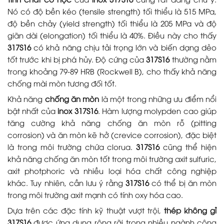
Nó có độ bền kéo (tensile strength) tối thiểu là 515 MPa,
độ bền chảy (yield strength) tối thiểu là 205 MPa và độ
giãn dài (elongation) tối thiểu là 40%. Điều này cho thấy
317S16
có khả năng chịu tải trọng lớn và biến dạng dẻo
tốt trước khi bị phá hủy. Độ cứng của
317S16
thường nằm
trong khoảng 79-89 HRB (Rockwell B), cho thấy khả năng
chống mài mòn tương đối tốt.
Khả năng
chống ăn mòn
là một trong những ưu điểm nổi
bật nhất của
inox 317S16
. Hàm lượng molypden cao giúp
tăng cường khả năng chống ăn mòn rỗ (pitting
corrosion) và ăn mòn kẽ hở (crevice corrosion), đặc biệt
là trong môi trường chứa clorua.
317S16
cũng thể hiện
khả năng chống ăn mòn tốt trong môi trường axit sulfuric,
axit photphoric và nhiều loại hóa chất công nghiệp
khác. Tuy nhiên, cần lưu ý rằng
317S16
có thể bị ăn mòn
trong môi trường axit mạnh có tính oxy hóa cao.
Dựa trên các đặc tính kỹ thuật vượt trội,
thép không gỉ
317S16
được ứng dụng rộng rãi trong nhiều ngành công