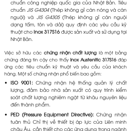
chuẩn công nghiệp quốc gia của Nhật Bản. Tiêu
chuẩn
JIS G4304
(Thép không gỉ cán nóng và cán
nguội) và
JIS G4305
(Thép không gỉ cán nguội
dạng tấm, tôn và dải) quy định các yêu cầu kỹ
thuật cho
Inox 317S16
được sản xuất và sử dụng tại
Nhật Bản.
Việc sở hữu các
chứng nhận chất lượng
là một bằng
chứng đáng tin cậy cho thấy
Inox Austenitic 317S16
đáp
ứng các tiêu chuẩn kỹ thuật và yêu cầu của khách
hàng. Một số chứng nhận phổ biến bao gồm:
ISO 9001:
Chứng nhận hệ thống quản lý chất
lượng, đảm bảo nhà sản xuất có quy trình kiểm
soát chất lượng nghiêm ngặt từ khâu nguyên liệu
đến thành phẩm.
PED (Pressure Equipment Directive):
Chứng nhận
tuân thủ Chỉ thị về thiết bị áp lực của Liên minh
châu Âu, cần thiết cho các ứng dụng trong ngành