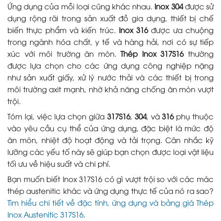
Ứng dụng của mỗi loại cũng khác nhau.
Inox 304
được sử
dụng rộng rãi trong sản xuất đồ gia dụng, thiết bị chế
biến thực phẩm và kiến trúc.
Inox 316
được ưa chuộng
trong ngành hóa chất, y tế và hàng hải, nơi có sự tiếp
xúc với môi trường ăn mòn.
Thép Inox 317S16
thường
được lựa chọn cho các ứng dụng công nghiệp nặng
như sản xuất giấy, xử lý nước thải và các thiết bị trong
môi trường axit mạnh, nhờ khả năng chống ăn mòn vượt
trội.
Tóm lại, việc lựa chọn giữa
317S16
,
304
, và
316
phụ thuộc
vào yêu cầu cụ thể của ứng dụng, đặc biệt là mức độ
ăn mòn, nhiệt độ hoạt động và tải trọng. Cân nhắc kỹ
lưỡng các yếu tố này sẽ giúp bạn chọn được loại vật liệu
tối ưu về hiệu suất và chi phí.
Bạn muốn biết Inox 317S16 có gì vượt trội so với các mác
thép austenitic khác và ứng dụng thực tế của nó ra sao?
Tìm hiểu chi tiết về đặc tính, ứng dụng và bảng giá Thép
Inox Austenitic 317S16
.