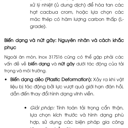
xử lý nhiệt (ủ dung dịch) để hòa tan các
hạt cacbua crom, hoặc lựa chọn các
mác thép có hàm lượng carbon thấp (L-
grade).
Biến dạng và nứt gãy: Nguyên nhân và cách khắc
phục
Ngoài ăn mòn, Inox 317S16 cũng có thể gặp phải các
vấn đề về
biến dạng
và
nứt gãy
dưới tác động của tải
trọng và môi trường.
Biến dạng dẻo (Plastic Deformation):
Xảy ra khi vật
liệu bị tác động bởi lực vượt quá giới hạn đàn hồi,
dẫn đến thay đổi hình dạng vĩnh viễn.
Giải pháp:
Tính toán tải trọng cẩn thận,
lựa chọn kích thước và hình dạng phù
hợp, sử dụng các biện pháp gia công