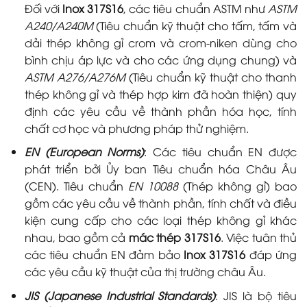
Đối với
Inox 317S16
, các tiêu chuẩn ASTM như
ASTM
A240/A240M
(Tiêu chuẩn kỹ thuật cho tấm, tấm và
dải thép không gỉ crom và crom-niken dùng cho
bình chịu áp lực và cho các ứng dụng chung) và
ASTM A276/A276M
(Tiêu chuẩn kỹ thuật cho thanh
thép không gỉ và thép hợp kim đã hoàn thiện) quy
định các yêu cầu về thành phần hóa học, tính
chất cơ học và phương pháp thử nghiệm.
EN (European Norms)
: Các tiêu chuẩn EN được
phát triển bởi Ủy ban Tiêu chuẩn hóa Châu Âu
(CEN). Tiêu chuẩn
EN 10088
(Thép không gỉ) bao
gồm các yêu cầu về thành phần, tính chất và điều
kiện cung cấp cho các loại thép không gỉ khác
nhau, bao gồm cả
mác thép 317S16
. Việc tuân thủ
các tiêu chuẩn EN đảm bảo
Inox 317S16
đáp ứng
các yêu cầu kỹ thuật của thị trường châu Âu.
JIS (Japanese Industrial Standards)
: JIS là bộ tiêu