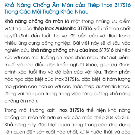
Khả Năng Chống Ăn Mòn của Thép Inox 317S16
Trong Các Môi Trường Khác Nhau
Khả năng chống ăn mòn
là một trong những ưu điểm
vượt trội của
thép Inox Austenitic 317S16
, yếu tố then chốt
quyết định đến tuổi thọ và độ bền của vật liệu trong
nhiều ứng dụng công nghiệp. Bài viết này sẽ đi sâu vào
nghiên cứu
khả năng chống chịu của Inox 317S16
khi tiếp
xúc với các môi trường ăn mòn khác nhau như axit, kiềm,
muối và các điều kiện khắc nghiệt khác, giúp dự đoán
chính xác tuổi thọ và độ bền của vật liệu. Thành phần
hóa học đặc biệt của Inox 317S16, đặc biệt là hàm lượng
molypden cao hơn so với các mác thép austenitic khác,
đóng vai trò quan trọng trong việc tăng cường khả năng
chống ăn mòn.
Trong môi trường axit,
Inox 317S16
thể hiện khả năng
chống ăn mòn tốt hơn so với các mác thép 304 và 316.
Khả năng này đặc biệt quan trọng trong các ứng dụng
liên quan đến sản xuất hóa chất, xử lý nước thải, và các