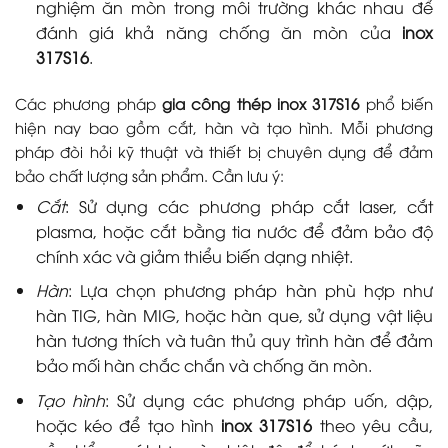
nghiệm ăn mòn trong môi trường khác nhau để
đánh giá khả năng chống ăn mòn của
inox
317S16
.
Các phương pháp
gia công thép inox 317S16
phổ biến
hiện nay bao gồm cắt, hàn và tạo hình. Mỗi phương
pháp đòi hỏi kỹ thuật và thiết bị chuyên dụng để đảm
bảo chất lượng sản phẩm. Cần lưu ý:
Cắt
: Sử dụng các phương pháp cắt laser, cắt
plasma, hoặc cắt bằng tia nước để đảm bảo độ
chính xác và giảm thiểu biến dạng nhiệt.
Hàn
: Lựa chọn phương pháp hàn phù hợp như
hàn TIG, hàn MIG, hoặc hàn que, sử dụng vật liệu
hàn tương thích và tuân thủ quy trình hàn để đảm
bảo mối hàn chắc chắn và chống ăn mòn.
Tạo hình
: Sử dụng các phương pháp uốn, dập,
hoặc kéo để tạo hình
inox 317S16
theo yêu cầu,