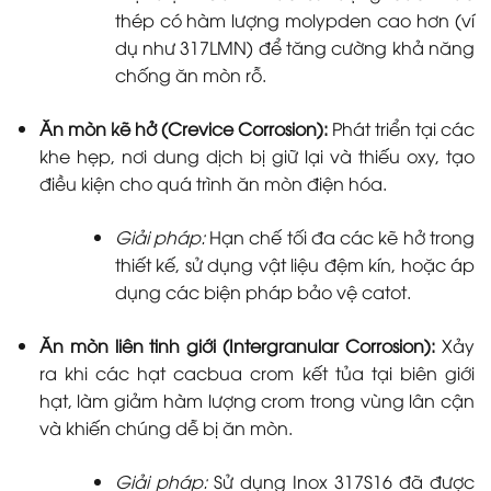
thép có hàm lượng molypden cao hơn (ví
dụ như 317LMN) để tăng cường khả năng
chống ăn mòn rỗ.
Ăn mòn kẽ hở (Crevice Corrosion):
Phát triển tại các
khe hẹp, nơi dung dịch bị giữ lại và thiếu oxy, tạo
điều kiện cho quá trình ăn mòn điện hóa.
Giải pháp:
Hạn chế tối đa các kẽ hở trong
thiết kế, sử dụng vật liệu đệm kín, hoặc áp
dụng các biện pháp bảo vệ catot.
Ăn mòn liên tinh giới (Intergranular Corrosion):
Xảy
ra khi các hạt cacbua crom kết tủa tại biên giới
hạt, làm giảm hàm lượng crom trong vùng lân cận
và khiến chúng dễ bị ăn mòn.
Giải pháp:
Sử dụng Inox 317S16 đã được