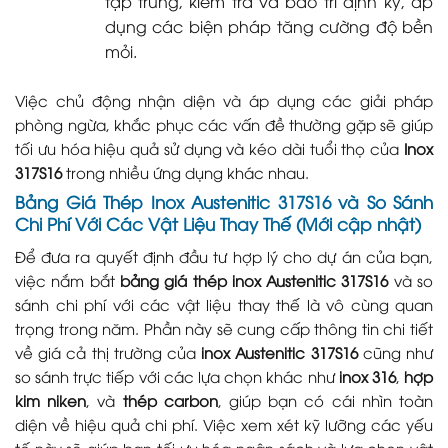
tập trung, kiểm tra và bảo trì định kỳ, áp
dụng các biện pháp tăng cường độ bền
mỏi.
Việc chủ động nhận diện và áp dụng các giải pháp
phòng ngừa, khắc phục các vấn đề thường gặp sẽ giúp
tối ưu hóa hiệu quả sử dụng và kéo dài tuổi thọ của
Inox
317S16
trong nhiều ứng dụng khác nhau.
Bảng Giá Thép Inox Austenitic 317S16 và So Sánh
Chi Phí Với Các Vật Liệu Thay Thế (Mới cập nhật)
Để đưa ra quyết định đầu tư hợp lý cho dự án của bạn,
việc nắm bắt
bảng giá thép inox Austenitic 317S16
và so
sánh chi phí với các vật liệu thay thế là vô cùng quan
trọng trong năm. Phần này sẽ cung cấp thông tin chi tiết
về giá cả thị trường của
inox Austenitic 317S16
cũng như
so sánh trực tiếp với các lựa chọn khác như
inox 316
,
hợp
kim niken
, và
thép carbon
, giúp bạn có cái nhìn toàn
diện về hiệu quả chi phí. Việc xem xét kỹ lưỡng các yếu
tố này sẽ giúp bạn tối ưu hóa ngân sách và lựa chọn vật