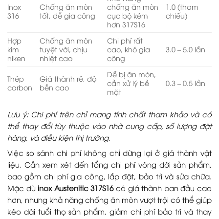
Inox
Chống ăn mòn
chống ăn mòn
1.0 (tham
316
tốt, dễ gia công
cục bộ kém
chiếu)
hơn 317S16
Hợp
Chống ăn mòn
Chi phí rất
kim
tuyệt vời, chịu
cao, khó gia
3.0 – 5.0 lần
niken
nhiệt cao
công
Dễ bị ăn mòn,
Thép
Giá thành rẻ, độ
cần xử lý bề
0.3 – 0.5 lần
carbon
bền cao
mặt
Lưu ý: Chi phí trên chỉ mang tính chất tham khảo và có
thể thay đổi tùy thuộc vào nhà cung cấp, số lượng đặt
hàng, và điều kiện thị trường.
Việc so sánh chi phí không chỉ dừng lại ở giá thành vật
liệu. Cần xem xét đến tổng chi phí vòng đời sản phẩm,
bao gồm chi phí gia công, lắp đặt, bảo trì và sửa chữa.
Mặc dù
inox Austenitic 317S16
có giá thành ban đầu cao
hơn, nhưng khả năng chống ăn mòn vượt trội có thể giúp
kéo dài tuổi thọ sản phẩm, giảm chi phí bảo trì và thay