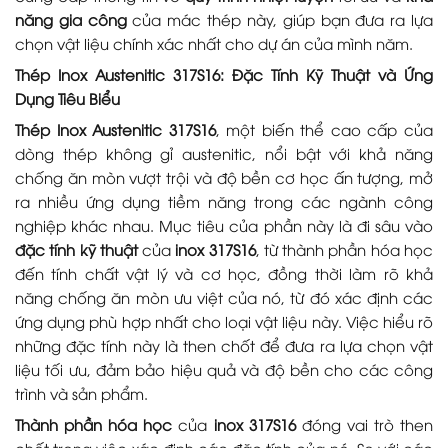
năng gia công
của mác thép này, giúp bạn đưa ra lựa
chọn vật liệu chính xác nhất cho dự án của mình năm.
Thép Inox Austenitic 317S16: Đặc Tính Kỹ Thuật và Ứng
Dụng Tiêu Biểu
Thép Inox Austenitic 317S16
, một biến thể cao cấp của
dòng thép không gỉ austenitic, nổi bật với khả năng
chống ăn mòn vượt trội và độ bền cơ học ấn tượng, mở
ra nhiều ứng dụng tiềm năng trong các ngành công
nghiệp khác nhau. Mục tiêu của phần này là đi sâu vào
đặc tính kỹ thuật
của
inox 317S16
, từ thành phần hóa học
đến tính chất vật lý và cơ học, đồng thời làm rõ khả
năng chống ăn mòn ưu việt của nó, từ đó xác định các
ứng dụng phù hợp nhất cho loại vật liệu này. Việc hiểu rõ
những đặc tính này là then chốt để đưa ra lựa chọn vật
liệu tối ưu, đảm bảo hiệu quả và độ bền cho các công
trình và sản phẩm.
Thành phần hóa học
của
inox 317S16
đóng vai trò then