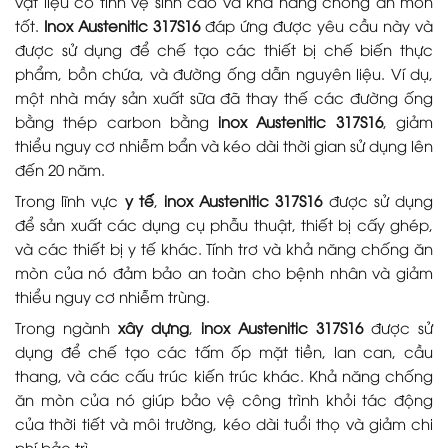
vật liệu có tính vệ sinh cao và khả năng chống ăn mòn
tốt.
Inox Austenitic 317S16
đáp ứng được yêu cầu này và
được sử dụng để chế tạo các thiết bị chế biến thực
phẩm, bồn chứa, và đường ống dẫn nguyên liệu. Ví dụ,
một nhà máy sản xuất sữa đã thay thế các đường ống
bằng thép carbon bằng
inox Austenitic 317S16
, giảm
thiểu nguy cơ nhiễm bẩn và kéo dài thời gian sử dụng lên
đến 20 năm.
Trong lĩnh vực
y tế
,
inox Austenitic 317S16
được sử dụng
để sản xuất các dụng cụ phẫu thuật, thiết bị cấy ghép,
và các thiết bị y tế khác. Tính trơ và khả năng chống ăn
mòn của nó đảm bảo an toàn cho bệnh nhân và giảm
thiểu nguy cơ nhiễm trùng.
Trong ngành
xây dựng
,
inox Austenitic 317S16
được sử
dụng để chế tạo các tấm ốp mặt tiền, lan can, cầu
thang, và các cấu trúc kiến trúc khác. Khả năng chống
ăn mòn của nó giúp bảo vệ công trình khỏi tác động
của thời tiết và môi trường, kéo dài tuổi thọ và giảm chi
phí bảo trì.