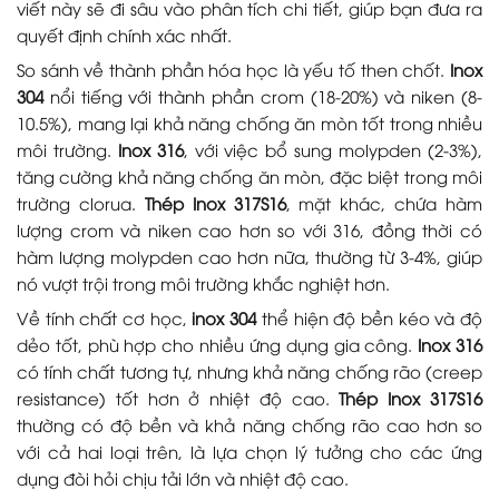
viết này sẽ đi sâu vào phân tích chi tiết, giúp bạn đưa ra
quyết định chính xác nhất.
So sánh về thành phần hóa học là yếu tố then chốt.
Inox
304
nổi tiếng với thành phần crom (18-20%) và niken (8-
10.5%), mang lại khả năng chống ăn mòn tốt trong nhiều
môi trường.
Inox 316
, với việc bổ sung molypden (2-3%),
tăng cường khả năng chống ăn mòn, đặc biệt trong môi
trường clorua.
Thép Inox 317S16
, mặt khác, chứa hàm
lượng crom và niken cao hơn so với 316, đồng thời có
hàm lượng molypden cao hơn nữa, thường từ 3-4%, giúp
nó vượt trội trong môi trường khắc nghiệt hơn.
Về tính chất cơ học,
inox 304
thể hiện độ bền kéo và độ
dẻo tốt, phù hợp cho nhiều ứng dụng gia công.
Inox 316
có tính chất tương tự, nhưng khả năng chống rão (creep
resistance) tốt hơn ở nhiệt độ cao.
Thép Inox 317S16
thường có độ bền và khả năng chống rão cao hơn so
với cả hai loại trên, là lựa chọn lý tưởng cho các ứng
dụng đòi hỏi chịu tải lớn và nhiệt độ cao.