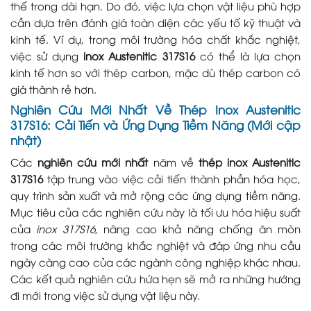
thế trong dài hạn. Do đó, việc lựa chọn vật liệu phù hợp
cần dựa trên đánh giá toàn diện các yếu tố kỹ thuật và
kinh tế. Ví dụ, trong môi trường hóa chất khắc nghiệt,
việc sử dụng
inox Austenitic 317S16
có thể là lựa chọn
kinh tế hơn so với thép carbon, mặc dù thép carbon có
giá thành rẻ hơn.
Nghiên Cứu Mới Nhất Về
Thép Inox Austenitic
317S16
: Cải Tiến và Ứng Dụng Tiềm Năng (Mới cập
nhật)
Các
nghiên cứu mới nhất
năm về
thép inox Austenitic
317S16
tập trung vào việc cải tiến thành phần hóa học,
quy trình sản xuất và mở rộng các ứng dụng tiềm năng.
Mục tiêu của các nghiên cứu này là tối ưu hóa hiệu suất
của
inox 317S16
, nâng cao khả năng chống ăn mòn
trong các môi trường khắc nghiệt và đáp ứng nhu cầu
ngày càng cao của các ngành công nghiệp khác nhau.
Các kết quả nghiên cứu hứa hẹn sẽ mở ra những hướng
đi mới trong việc sử dụng vật liệu này.