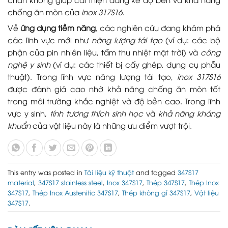
chống ăn mòn của
inox 317S16
.
Về
ứng dụng tiềm năng
, các nghiên cứu đang khám phá
các lĩnh vực mới như
năng lượng tái tạo
(ví dụ: các bộ
phận của pin nhiên liệu, tấm thu nhiệt mặt trời) và
công
nghệ y sinh
(ví dụ: các thiết bị cấy ghép, dụng cụ phẫu
thuật). Trong lĩnh vực năng lượng tái tạo,
inox 317S16
được đánh giá cao nhờ khả năng chống ăn mòn tốt
trong môi trường khắc nghiệt và độ bền cao. Trong lĩnh
vực y sinh,
tính tương thích sinh học
và
khả năng kháng
khuẩn
của vật liệu này là những ưu điểm vượt trội.
This entry was posted in
Tài liệu kỹ thuật
and tagged
347S17
material
,
347S17 stainless steel
,
Inox 347S17
,
Thép 347S17
,
Thép Inox
347S17
,
Thép Inox Austenitic 347S17
,
Thép không gỉ 347S17
,
Vật liệu
347S17
.