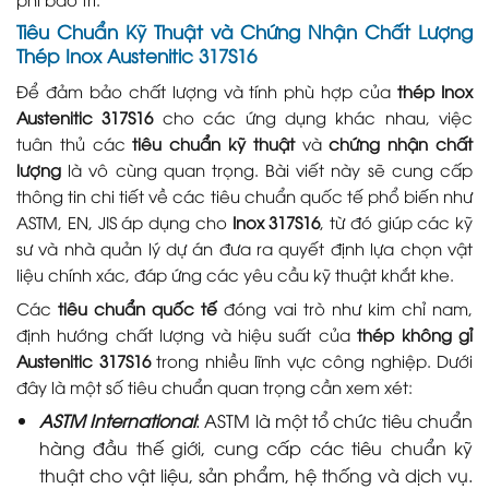
Tiêu Chuẩn Kỹ Thuật và Chứng Nhận Chất Lượng
Thép Inox Austenitic 317S16
Để đảm bảo chất lượng và tính phù hợp của
thép Inox
Austenitic 317S16
cho các ứng dụng khác nhau, việc
tuân thủ các
tiêu chuẩn kỹ thuật
và
chứng nhận chất
lượng
là vô cùng quan trọng. Bài viết này sẽ cung cấp
thông tin chi tiết về các tiêu chuẩn quốc tế phổ biến như
ASTM, EN, JIS áp dụng cho
Inox 317S16
, từ đó giúp các kỹ
sư và nhà quản lý dự án đưa ra quyết định lựa chọn vật
liệu chính xác, đáp ứng các yêu cầu kỹ thuật khắt khe.
Các
tiêu chuẩn quốc tế
đóng vai trò như kim chỉ nam,
định hướng chất lượng và hiệu suất của
thép không gỉ
Austenitic 317S16
trong nhiều lĩnh vực công nghiệp. Dưới
đây là một số tiêu chuẩn quan trọng cần xem xét:
ASTM International
: ASTM là một tổ chức tiêu chuẩn
hàng đầu thế giới, cung cấp các tiêu chuẩn kỹ
thuật cho vật liệu, sản phẩm, hệ thống và dịch vụ.