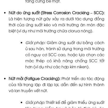
tăng cứng bề mặt.
Nứt do ứng suất (Stress Corrosion Cracking – SCC):
Là hiện tượng nứt gãy xảy ra dưới tác dụng đồng
thời của ứng suất kéo và môi trường ăn mòn đặc
biệt (ví dụ như môi trường chứa clorua nóng).
Giải pháp:
Giảm ứng suất dư bằng cách
ủ sau hàn, tránh sử dụng trong môi trường
có nguy cơ SCC cao, hoặc lựa chọn các
mác thép có khả năng chống SCC tốt
hơn (ví dụ như các hợp kim niken).
Nứt mỏi (Fatigue Cracking):
Phát triển do tác động
của tải trọng lặp đi lặp lại, dẫn đến sự hình thành
và lan truyền vết nứt.
Giải pháp:
Thiết kế để giảm thiểu ứng suất