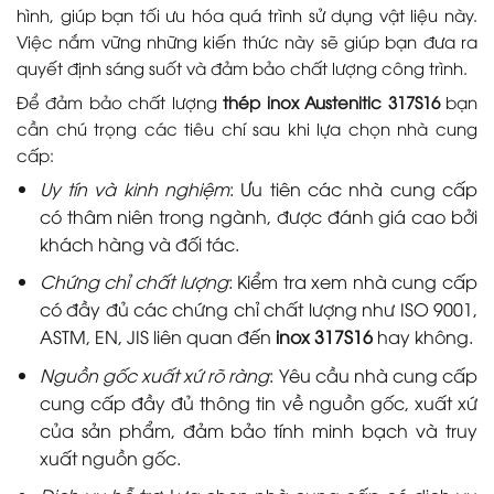
hình, giúp bạn tối ưu hóa quá trình sử dụng vật liệu này.
Việc nắm vững những kiến thức này sẽ giúp bạn đưa ra
quyết định sáng suốt và đảm bảo chất lượng công trình.
Để đảm bảo chất lượng
thép inox Austenitic 317S16
bạn
cần chú trọng các tiêu chí sau khi lựa chọn nhà cung
cấp:
Uy tín và kinh nghiệm
: Ưu tiên các nhà cung cấp
có thâm niên trong ngành, được đánh giá cao bởi
khách hàng và đối tác.
Chứng chỉ chất lượng
: Kiểm tra xem nhà cung cấp
có đầy đủ các chứng chỉ chất lượng như ISO 9001,
ASTM, EN, JIS liên quan đến
inox 317S16
hay không.
Nguồn gốc xuất xứ rõ ràng
: Yêu cầu nhà cung cấp
cung cấp đầy đủ thông tin về nguồn gốc, xuất xứ
của sản phẩm, đảm bảo tính minh bạch và truy
xuất nguồn gốc.