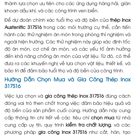
thành lựa chọn ưu tiên cho các ứng dụng hàng hải, giàn
khoan dầu khí, và các công trình ven biển.
Để dự đoán chính xác tuổi thọ và độ bền của
thép Inox
Austenitic 317S16
trong các môi trường cụ thể, cần tiến
hành các thử nghiệm ăn mòn trong phòng thí nghiệm và
ngoài hiện trường. Các thử nghiệm này giúp xác định tốc
độ ăn mòn, cơ chế ăn mòn, và các yếu tố ảnh hưởng
đến khả năng chống ăn mòn của vật liệu. Từ đó, có thể
đưa ra các khuyến nghị về lựa chọn vật liệu, thiết kế, và
bảo trì để đảm bảo tuổi thọ và độ bền của công trình.
Hướng Dẫn Chọn Mua và Gia Công Thép Inox
317S16
Việc lựa chọn và
gia công thép inox 317S16
đúng cách
đóng vai trò then chốt trong việc đảm bảo hiệu quả và
độ bền của sản phẩm cuối cùng. Hướng dẫn này cung
cấp thông tin chi tiết về các tiêu chí
chọn mua
từ nhà
cung cấp uy tín, quy trình
kiểm tra chất lượng
, và các
phương pháp
gia công inox 317S16
như cắt, hàn, tạo