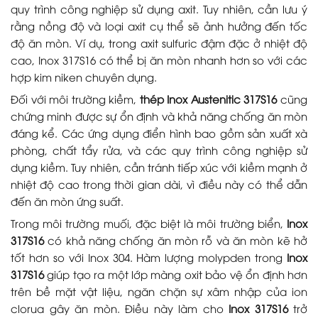
quy trình công nghiệp sử dụng axit. Tuy nhiên, cần lưu ý
rằng nồng độ và loại axit cụ thể sẽ ảnh hưởng đến tốc
độ ăn mòn. Ví dụ, trong axit sulfuric đậm đặc ở nhiệt độ
cao, Inox 317S16 có thể bị ăn mòn nhanh hơn so với các
hợp kim niken chuyên dụng.
Đối với môi trường kiềm,
thép Inox Austenitic 317S16
cũng
chứng minh được sự ổn định và khả năng chống ăn mòn
đáng kể. Các ứng dụng điển hình bao gồm sản xuất xà
phòng, chất tẩy rửa, và các quy trình công nghiệp sử
dụng kiềm. Tuy nhiên, cần tránh tiếp xúc với kiềm mạnh ở
nhiệt độ cao trong thời gian dài, vì điều này có thể dẫn
đến ăn mòn ứng suất.
Trong môi trường muối, đặc biệt là môi trường biển,
Inox
317S16
có khả năng chống ăn mòn rỗ và ăn mòn kẽ hở
tốt hơn so với Inox 304. Hàm lượng molypden trong
Inox
317S16
giúp tạo ra một lớp màng oxit bảo vệ ổn định hơn
trên bề mặt vật liệu, ngăn chặn sự xâm nhập của ion
clorua gây ăn mòn. Điều này làm cho
Inox 317S16
trở