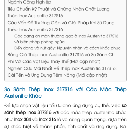
Ngành Công Nghiệp
Tiêu Chuẩn Kỹ Thuật và Chứng Nhận Chất Lượng
Thép Inox Austenitic 317S16
Các Vấn Đề Thường Gặp và Giải Pháp Khi Sử Dụng
Thép Inox Austenitic 317S16
Các dạng ăn mòn thường gặp ở Inox Austenitic 317S16
và biện pháp phòng ngừa
Biến dạng và nứt gãy: Nguyên nhân và cách khắc phục
Bảng Giá Thép Inox Austenitic 317S16 và So Sánh Chi
Phí Với Các Vật Liệu Thay Thế (Mới cập nhật)
Nghiên Cứu Mới Nhất Về Thép Inox Austenitic 317S16:
Cải Tiến và Ứng Dụng Tiềm Năng (Mới cập nhật)
So Sánh Thép Inox 317S16 với Các Mác Thép
Austenitic Khác
Để lựa chọn vật liệu tối ưu cho ứng dụng cụ thể, việc
so
sánh thép inox 317S16
với các mác thép austenitic khác
như
inox 304
và
inox 316
là vô cùng quan trọng, dựa trên
sự khác biệt về thành phần, tính chất và ứng dụng. Bài