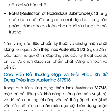
dầu khí và hóa chất.
RoHS (Restriction of Hazardous Substances):
Chứng
nhận hạn chế sử dụng các chất độc hại trong sản
phẩm, đảm bảo an toàn cho người sử dụng và môi
trường.
Nắm vững các
tiêu chuẩn kỹ thuật
và
chứng nhận chất
lượng
liên quan đến
thép Inox Austenitic 317S16
giúp đảm
bảo tuân thủ quy định, đáp ứng yêu cầu kỹ thuật của dự
án, và lựa chọn được sản phẩm chất lượng, an toàn và
bền bỉ.
Các Vấn Đề Thường Gặp và Giải Pháp Khi Sử
Dụng Thép Inox Austenitic 317S16
Trong quá trình ứng dụng
thép Inox Austenitic 317S16
,
mặc dù nổi tiếng với khả năng chống ăn mòn vượt trội
và độ bền cao, người dùng vẫn có thể gặp phải một số
vấn đề nhất định như
ăn mòn cục bộ
,
biến dạng
hoặc