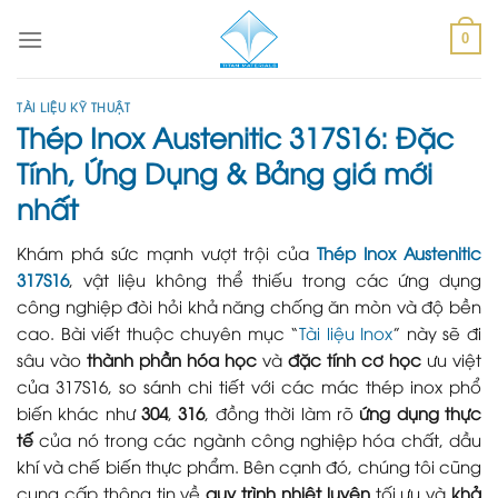
Skip
to
0
content
TÀI LIỆU KỸ THUẬT
Thép Inox Austenitic 317S16: Đặc
Tính, Ứng Dụng & Bảng giá mới
nhất
Khám phá sức mạnh vượt trội của
Thép Inox Austenitic
317S16
, vật liệu không thể thiếu trong các ứng dụng
công nghiệp đòi hỏi khả năng chống ăn mòn và độ bền
cao. Bài viết thuộc chuyên mục “
Tài liệu Inox
” này sẽ đi
sâu vào
thành phần hóa học
và
đặc tính cơ học
ưu việt
của 317S16, so sánh chi tiết với các mác thép inox phổ
biến khác như
304
,
316
, đồng thời làm rõ
ứng dụng thực
tế
của nó trong các ngành công nghiệp hóa chất, dầu
khí và chế biến thực phẩm. Bên cạnh đó, chúng tôi cũng
cung cấp thông tin về
quy trình nhiệt luyện
tối ưu và
khả