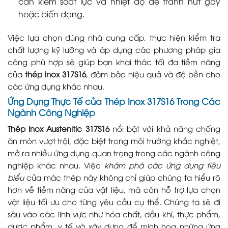
cần kiểm soát lực và nhiệt độ để tránh nứt gãy
hoặc biến dạng.
Việc lựa chọn đúng nhà cung cấp, thực hiện kiểm tra
chất lượng kỹ lưỡng và áp dụng các phương pháp gia
công phù hợp sẽ giúp bạn khai thác tối đa tiềm năng
của
thép inox 317S16
, đảm bảo hiệu quả và độ bền cho
các ứng dụng khác nhau.
Ứng Dụng Thực Tế của Thép
Inox 317S16
Trong Các
Ngành Công Nghiệp
Thép Inox Austenitic 317S16
nổi bật với khả năng chống
ăn mòn vượt trội, đặc biệt trong môi trường khắc nghiệt,
mở ra nhiều ứng dụng quan trọng trong các ngành công
nghiệp khác nhau. Việc
khám phá các ứng dụng tiêu
biểu
của mác thép này không chỉ giúp chúng ta hiểu rõ
hơn về tiềm năng của vật liệu, mà còn hỗ trợ lựa chọn
vật liệu tối ưu cho từng yêu cầu cụ thể. Chúng ta sẽ đi
sâu vào các lĩnh vực như hóa chất, dầu khí, thực phẩm,
dược phẩm, y tế và xây dựng để minh họa những ứng