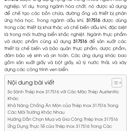
nghiệp. Ví dụ, trong ngành hóa chất, nó được sử dụng
để chế tạo các bồn chứa, đường ống và thiết bị phản
ứng hóa học. Trong ngành dầu khí,
317S16
được dùng
trong các thiết bị khai thác và chế biến dầu khí, đặc biệt
là trong môi trường biển khắc nghiệt. Ngành thực phẩm
và dược phẩm cũng sử dụng
317S16
để sản xuất các
thiết bị chế biến và bảo quản thực phẩm, dược phẩm,
đảm bảo vệ sinh và an toàn. Các ứng dụng khác bao
gồm sản xuất giấy và bột giấy, xử lý nước thải, và xây
dựng các công trình ven biển.
Nội dung bài viết
So Sánh Thép Inox 317S16 với Các Mác Thép Austenitic
Khác
Khả Năng Chống Ăn Mòn của Thép Inox 317S16 Trong
Các Môi Trường Khác Nhau
Hướng Dẫn Chọn Mua và Gia Công Thép Inox 317S16
Ứng Dụng Thực Tế của Thép Inox 317S16 Trong Các