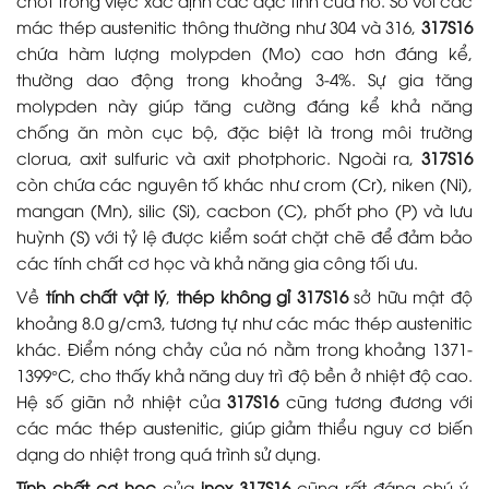
chốt trong việc xác định các đặc tính của nó. So với các
mác thép austenitic thông thường như 304 và 316,
317S16
chứa hàm lượng molypden (Mo) cao hơn đáng kể,
thường dao động trong khoảng 3-4%. Sự gia tăng
molypden này giúp tăng cường đáng kể khả năng
chống ăn mòn cục bộ, đặc biệt là trong môi trường
clorua, axit sulfuric và axit photphoric. Ngoài ra,
317S16
còn chứa các nguyên tố khác như crom (Cr), niken (Ni),
mangan (Mn), silic (Si), cacbon (C), phốt pho (P) và lưu
huỳnh (S) với tỷ lệ được kiểm soát chặt chẽ để đảm bảo
các tính chất cơ học và khả năng gia công tối ưu.
Về
tính chất vật lý
,
thép không gỉ 317S16
sở hữu mật độ
khoảng 8.0 g/cm3, tương tự như các mác thép austenitic
khác. Điểm nóng chảy của nó nằm trong khoảng 1371-
1399°C, cho thấy khả năng duy trì độ bền ở nhiệt độ cao.
Hệ số giãn nở nhiệt của
317S16
cũng tương đương với
các mác thép austenitic, giúp giảm thiểu nguy cơ biến
dạng do nhiệt trong quá trình sử dụng.
Tính chất cơ học
của
inox 317S16
cũng rất đáng chú ý.