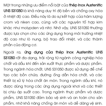
Một trong những ưu điểm nổi bật của
thép Inox Austenitic
UNS S31050
là khả năng duy trì độ bền và chống oxy hóa
ở nhiệt độ cao. Điều này là do sự kết hợp của hàm lượng
crom và niken cao, cùng với các nguyên tố hợp kim
khác như molypden và nitơ. Nhờ vậy, UNS S31050 thường
được lựa chọn cho các ứng dụng trong môi trường nhiệt
độ cao như lò nung, bộ trao đổi nhiệt, và các thành
phần của động cơ.
Ngoài ra,
ứng dụng của thép Inox Austenitic UNS
S31050
rất đa dạng, trải rộng từ ngành công nghiệp hóa
chất và dầu khí đến sản xuất thực phẩm và dược phẩm.
Trong ngành hóa chất, UNS S31050 được sử dụng để chế
tạo các bồn chứa, đường ống dẫn hóa chất, và các
thiết bị xử lý hóa chất ăn mòn. Trong ngành dầu khí, nó
được dùng trong các ứng dụng ngoài khơi và các thiết
bị chịu áp suất cao. Trong ngành thực phẩm và dược
phẩm, UNS S31050 đảm bảo vệ sinh và an toàn cho sản
phẩm, nhờ khả năng chống ăn mòn và dễ dàng vệ sinh.