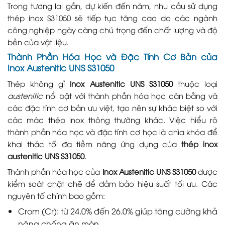
Trong tương lai gần, dự kiến đến năm, nhu cầu sử dụng
thép inox S31050 sẽ tiếp tục tăng cao do các ngành
công nghiệp ngày càng chú trọng đến chất lượng và độ
bền của vật liệu.
Thành Phần Hóa Học và Đặc Tính Cơ Bản của
Inox Austenitic UNS S31050
Thép không gỉ
Inox Austenitic UNS S31050
thuộc loại
austenitic
nổi bật với thành phần hóa học cân bằng và
các đặc tính cơ bản ưu việt, tạo nên sự khác biệt so với
các mác thép inox thông thường khác. Việc hiểu rõ
thành phần hóa học và đặc tính cơ học là chìa khóa để
khai thác tối đa tiềm năng ứng dụng của
thép inox
austenitic UNS S31050
.
Thành phần hóa học của
Inox Austenitic UNS S31050
được
kiểm soát chặt chẽ để đảm bảo hiệu suất tối ưu. Các
nguyên tố chính bao gồm:
Crom (Cr): từ 24.0% đến 26.0% giúp tăng cường khả
năng chống ăn mòn.