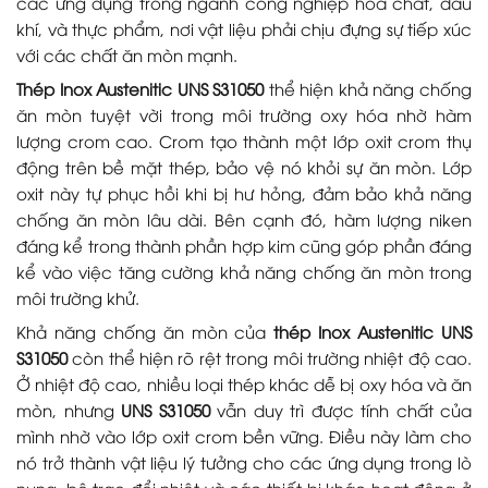
các ứng dụng trong ngành công nghiệp hóa chất, dầu
khí, và thực phẩm, nơi vật liệu phải chịu đựng sự tiếp xúc
với các chất ăn mòn mạnh.
Thép Inox Austenitic UNS S31050
thể hiện khả năng chống
ăn mòn tuyệt vời trong môi trường oxy hóa nhờ hàm
lượng crom cao. Crom tạo thành một lớp oxit crom thụ
động trên bề mặt thép, bảo vệ nó khỏi sự ăn mòn. Lớp
oxit này tự phục hồi khi bị hư hỏng, đảm bảo khả năng
chống ăn mòn lâu dài. Bên cạnh đó, hàm lượng niken
đáng kể trong thành phần hợp kim cũng góp phần đáng
kể vào việc tăng cường khả năng chống ăn mòn trong
môi trường khử.
Khả năng chống ăn mòn của
thép Inox Austenitic UNS
S31050
còn thể hiện rõ rệt trong môi trường nhiệt độ cao.
Ở nhiệt độ cao, nhiều loại thép khác dễ bị oxy hóa và ăn
mòn, nhưng
UNS S31050
vẫn duy trì được tính chất của
mình nhờ vào lớp oxit crom bền vững. Điều này làm cho
nó trở thành vật liệu lý tưởng cho các ứng dụng trong lò