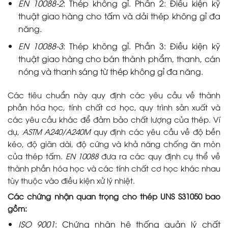
EN 10088-2
: Thép không gỉ. Phần 2: Điều kiện kỹ
thuật giao hàng cho tấm và dải thép không gỉ đa
năng.
EN 10088-3
: Thép không gỉ. Phần 3: Điều kiện kỹ
thuật giao hàng cho bán thành phẩm, thanh, cán
nóng và thanh sáng từ thép không gỉ đa năng.
Các tiêu chuẩn này quy định các yêu cầu về thành
phần hóa học, tính chất cơ học, quy trình sản xuất và
các yêu cầu khác để đảm bảo chất lượng của thép. Ví
dụ,
ASTM A240/A240M
quy định các yêu cầu về độ bền
kéo, độ giãn dài, độ cứng và khả năng chống ăn mòn
của thép tấm.
EN 10088
đưa ra các quy định cụ thể về
thành phần hóa học và các tính chất cơ học khác nhau
tùy thuộc vào điều kiện xử lý nhiệt.
Các chứng nhận quan trọng cho thép UNS S31050 bao
gồm:
ISO 9001
: Chứng nhận hệ thống quản lý chất