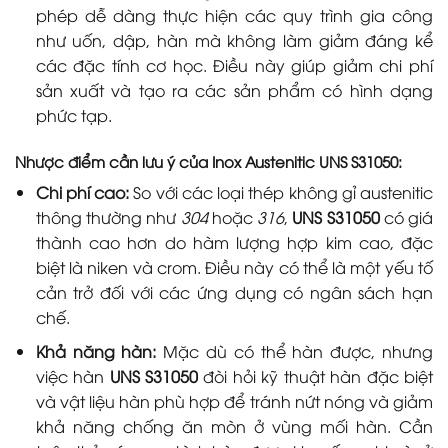
phép dễ dàng thực hiện các quy trình gia công
như uốn, dập, hàn mà không làm giảm đáng kể
các đặc tính cơ học. Điều này giúp giảm chi phí
sản xuất và tạo ra các sản phẩm có hình dạng
phức tạp.
Nhược điểm cần lưu ý của Inox Austenitic UNS S31050:
Chi phí cao:
So với các loại thép không gỉ austenitic
thông thường như
304
hoặc
316
,
UNS S31050
có giá
thành cao hơn do hàm lượng hợp kim cao, đặc
biệt là niken và crom. Điều này có thể là một yếu tố
cản trở đối với các ứng dụng có ngân sách hạn
chế.
Khả năng hàn:
Mặc dù có thể hàn được, nhưng
việc hàn
UNS S31050
đòi hỏi kỹ thuật hàn đặc biệt
và vật liệu hàn phù hợp để tránh nứt nóng và giảm
khả năng chống ăn mòn ở vùng mối hàn. Cần