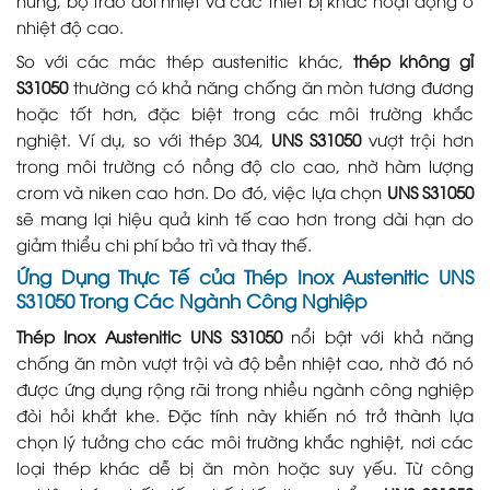
nung, bộ trao đổi nhiệt và các thiết bị khác hoạt động ở
nhiệt độ cao.
So với các mác thép austenitic khác,
thép không gỉ
S31050
thường có khả năng chống ăn mòn tương đương
hoặc tốt hơn, đặc biệt trong các môi trường khắc
nghiệt. Ví dụ, so với thép 304,
UNS S31050
vượt trội hơn
trong môi trường có nồng độ clo cao, nhờ hàm lượng
crom và niken cao hơn. Do đó, việc lựa chọn
UNS S31050
sẽ mang lại hiệu quả kinh tế cao hơn trong dài hạn do
giảm thiểu chi phí bảo trì và thay thế.
Ứng Dụng Thực Tế của
Thép Inox Austenitic UNS
S31050
Trong Các Ngành Công Nghiệp
Thép Inox Austenitic UNS S31050
nổi bật với khả năng
chống ăn mòn vượt trội và độ bền nhiệt cao, nhờ đó nó
được ứng dụng rộng rãi trong nhiều ngành công nghiệp
đòi hỏi khắt khe. Đặc tính này khiến nó trở thành lựa
chọn lý tưởng cho các môi trường khắc nghiệt, nơi các
loại thép khác dễ bị ăn mòn hoặc suy yếu. Từ công