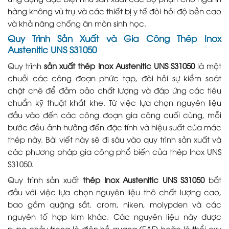
hàng không vũ trụ và các thiết bị y tế đòi hỏi độ bền cao
và khả năng chống ăn mòn sinh học.
Quy Trình Sản Xuất và Gia Công Thép Inox
Austenitic UNS S31050
Quy trình
sản xuất thép Inox Austenitic UNS S31050
là một
chuỗi các công đoạn phức tạp, đòi hỏi sự kiểm soát
chặt chẽ để đảm bảo chất lượng và đáp ứng các tiêu
chuẩn kỹ thuật khắt khe. Từ việc lựa chọn nguyên liệu
đầu vào đến các công đoạn gia công cuối cùng, mỗi
bước đều ảnh hưởng đến đặc tính và hiệu suất của mác
thép này. Bài viết này sẽ đi sâu vào quy trình sản xuất và
các phương pháp gia công phổ biến của thép Inox UNS
S31050.
Quy trình sản xuất
thép Inox Austenitic UNS S31050
bắt
đầu với việc lựa chọn nguyên liệu thô chất lượng cao,
bao gồm quặng sắt, crom, niken, molypden và các
nguyên tố hợp kim khác. Các nguyên liệu này được
nung chảy trong lò điện hồ quang (EAF) hoặc lò thổi oxy