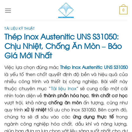
Skip
to
0
content
TÀI LIỆU KỸ THUẬT
Thép Inox Austenitic UNS S31050:
Chịu Nhiệt, Chống Ăn Mòn – Báo
Giá Mới Nhất
Việc lựa chọn đúng mác
Thép Inox Austenitic UNS S31050
là yếu tố then chốt quyết định độ bền và hiệu quả của
nhiều công trình và thiết bị công nghiệp. Bài viết này
thuộc chuyên mục “
Tài liệu Inox
” sẽ cung cấp một cái
nhìn toàn diện về
thành phần hóa học
,
tính chất cơ học
vượt trội, khả năng
chống ăn mòn
ấn tượng, cũng như
quy trình
xử lý nhiệt
tối ưu cho Inox S31050. Bên cạnh đó,
chúng ta sẽ đi sâu vào các
ứng dụng thực tế
trong
ngành công nghiệp hóa chất, dầu khí và năng lượng,
giúp bạn đưa ra lựa chọn vật liệu sáng suốt nhất cho dự