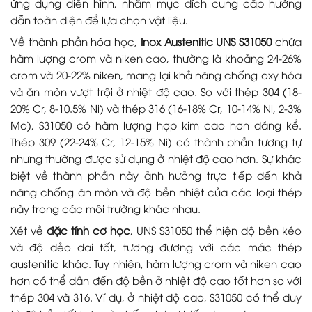
ứng dụng điển hình, nhằm mục đích cung cấp hướng
dẫn toàn diện để lựa chọn vật liệu.
Về thành phần hóa học,
Inox Austenitic UNS S31050
chứa
hàm lượng crom và niken cao, thường là khoảng 24-26%
crom và 20-22% niken, mang lại khả năng chống oxy hóa
và ăn mòn vượt trội ở nhiệt độ cao. So với thép 304 (18-
20% Cr, 8-10.5% Ni) và thép 316 (16-18% Cr, 10-14% Ni, 2-3%
Mo), S31050 có hàm lượng hợp kim cao hơn đáng kể.
Thép 309 (22-24% Cr, 12-15% Ni) có thành phần tương tự
nhưng thường được sử dụng ở nhiệt độ cao hơn. Sự khác
biệt về thành phần này ảnh hưởng trực tiếp đến khả
năng chống ăn mòn và độ bền nhiệt của các loại thép
này trong các môi trường khác nhau.
Xét về
đặc tính cơ học
, UNS S31050 thể hiện độ bền kéo
và độ dẻo dai tốt, tương đương với các mác thép
austenitic khác. Tuy nhiên, hàm lượng crom và niken cao
hơn có thể dẫn đến độ bền ở nhiệt độ cao tốt hơn so với
thép 304 và 316. Ví dụ, ở nhiệt độ cao, S31050 có thể duy