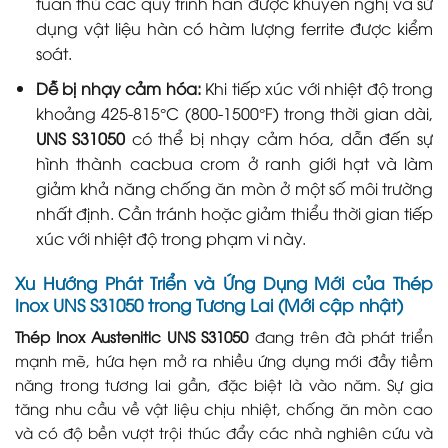
tuân thủ các quy trình hàn được khuyến nghị và sử
dụng vật liệu hàn có hàm lượng ferrite được kiểm
soát.
Dễ bị nhạy cảm hóa:
Khi tiếp xúc với nhiệt độ trong
khoảng 425-815°C (800-1500°F) trong thời gian dài,
UNS S31050
có thể bị nhạy cảm hóa, dẫn đến sự
hình thành cacbua crom ở ranh giới hạt và làm
giảm khả năng chống ăn mòn ở một số môi trường
nhất định. Cần tránh hoặc giảm thiểu thời gian tiếp
xúc với nhiệt độ trong phạm vi này.
Xu Hướng Phát Triển và Ứng Dụng Mới của Thép
Inox UNS S31050 trong Tương Lai (Mới cập nhật)
Thép Inox Austenitic UNS S31050
đang trên đà phát triển
mạnh mẽ, hứa hẹn mở ra nhiều ứng dụng mới đầy tiềm
năng trong tương lai gần, đặc biệt là vào năm. Sự gia
tăng nhu cầu về vật liệu chịu nhiệt, chống ăn mòn cao
và có độ bền vượt trội thúc đẩy các nhà nghiên cứu và