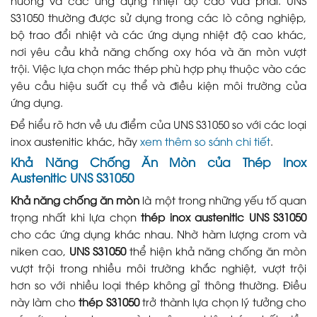
S31050 thường được sử dụng trong các lò công nghiệp,
bộ trao đổi nhiệt và các ứng dụng nhiệt độ cao khác,
nơi yêu cầu khả năng chống oxy hóa và ăn mòn vượt
trội. Việc lựa chọn mác thép phù hợp phụ thuộc vào các
yêu cầu hiệu suất cụ thể và điều kiện môi trường của
ứng dụng.
Để hiểu rõ hơn về ưu điểm của UNS S31050 so với các loại
inox austenitic khác, hãy
xem thêm so sánh chi tiết
.
Khả Năng Chống Ăn Mòn của Thép Inox
Austenitic UNS S31050
Khả năng chống ăn mòn
là một trong những yếu tố quan
trọng nhất khi lựa chọn
thép inox austenitic UNS S31050
cho các ứng dụng khác nhau. Nhờ hàm lượng crom và
niken cao,
UNS S31050
thể hiện khả năng chống ăn mòn
vượt trội trong nhiều môi trường khắc nghiệt, vượt trội
hơn so với nhiều loại thép không gỉ thông thường. Điều
này làm cho
thép S31050
trở thành lựa chọn lý tưởng cho