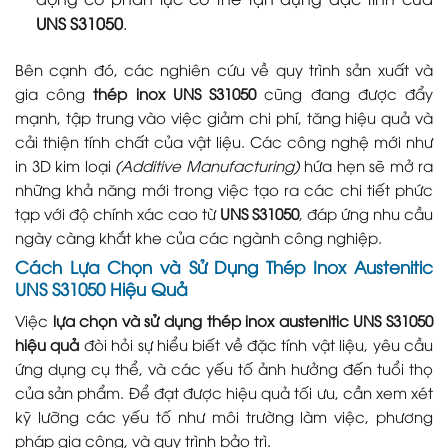
UNS S31050
.
Bên cạnh đó, các nghiên cứu về quy trình sản xuất và
gia công
thép inox UNS S31050
cũng đang được đẩy
mạnh, tập trung vào việc giảm chi phí, tăng hiệu quả và
cải thiện tính chất của vật liệu. Các công nghệ mới như
in 3D kim loại
(Additive Manufacturing)
hứa hẹn sẽ mở ra
những khả năng mới trong việc tạo ra các chi tiết phức
tạp với độ chính xác cao từ
UNS S31050
, đáp ứng nhu cầu
ngày càng khắt khe của các ngành công nghiệp.
Cách Lựa Chọn và Sử Dụng Thép Inox Austenitic
UNS S31050 Hiệu Quả
Việc
lựa chọn và sử dụng thép inox austenitic UNS S31050
hiệu quả
đòi hỏi sự hiểu biết về đặc tính vật liệu, yêu cầu
ứng dụng cụ thể, và các yếu tố ảnh hưởng đến tuổi thọ
của sản phẩm. Để đạt được hiệu quả tối ưu, cần xem xét
kỹ lưỡng các yếu tố như môi trường làm việc, phương
pháp gia công, và quy trình bảo trì.