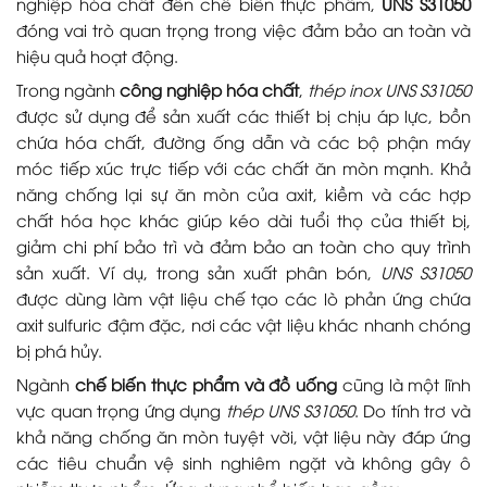
nghiệp hóa chất đến chế biến thực phẩm,
UNS S31050
đóng vai trò quan trọng trong việc đảm bảo an toàn và
hiệu quả hoạt động.
Trong ngành
công nghiệp hóa chất
,
thép inox UNS S31050
được sử dụng để sản xuất các thiết bị chịu áp lực, bồn
chứa hóa chất, đường ống dẫn và các bộ phận máy
móc tiếp xúc trực tiếp với các chất ăn mòn mạnh. Khả
năng chống lại sự ăn mòn của axit, kiềm và các hợp
chất hóa học khác giúp kéo dài tuổi thọ của thiết bị,
giảm chi phí bảo trì và đảm bảo an toàn cho quy trình
sản xuất. Ví dụ, trong sản xuất phân bón,
UNS S31050
được dùng làm vật liệu chế tạo các lò phản ứng chứa
axit sulfuric đậm đặc, nơi các vật liệu khác nhanh chóng
bị phá hủy.
Ngành
chế biến thực phẩm và đồ uống
cũng là một lĩnh
vực quan trọng ứng dụng
thép UNS S31050
. Do tính trơ và
khả năng chống ăn mòn tuyệt vời, vật liệu này đáp ứng
các tiêu chuẩn vệ sinh nghiêm ngặt và không gây ô