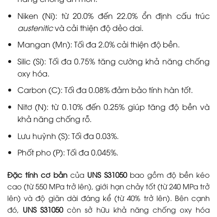
Niken (Ni): từ 20.0% đến 22.0% ổn định cấu trúc
austenitic
và cải thiện độ dẻo dai.
Mangan (Mn): Tối đa 2.0% cải thiện độ bền.
Silic (Si): Tối đa 0.75% tăng cường khả năng chống
oxy hóa.
Carbon (C): Tối đa 0.08% đảm bảo tính hàn tốt.
Nitơ (N): từ 0.10% đến 0.25% giúp tăng độ bền và
khả năng chống rỗ.
Lưu huỳnh (S): Tối đa 0.03%.
Phốt pho (P): Tối đa 0.045%.
Đặc tính cơ bản
của
UNS S31050
bao gồm độ bền kéo
cao (từ 550 MPa trở lên), giới hạn chảy tốt (từ 240 MPa trở
lên) và độ giãn dài đáng kể (từ 40% trở lên). Bên cạnh
đó,
UNS S31050
còn sở hữu khả năng chống oxy hóa