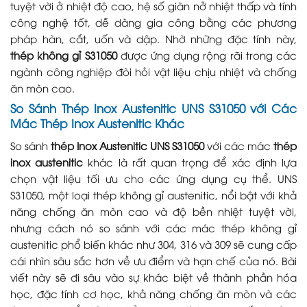
tuyệt vời ở nhiệt độ cao, hệ số giãn nở nhiệt thấp và tính
công nghệ tốt, dễ dàng gia công bằng các phương
pháp hàn, cắt, uốn và dập. Nhờ những đặc tính này,
thép không gỉ S31050
được ứng dụng rộng rãi trong các
ngành công nghiệp đòi hỏi vật liệu chịu nhiệt và chống
ăn mòn cao.
So Sánh Thép Inox Austenitic UNS S31050 với Các
Mác Thép Inox Austenitic Khác
So sánh
thép Inox Austenitic UNS S31050
với các mác
thép
inox austenitic
khác là rất quan trọng để xác định lựa
chọn vật liệu tối ưu cho các ứng dụng cụ thể. UNS
S31050, một loại thép không gỉ austenitic, nổi bật với khả
năng chống ăn mòn cao và độ bền nhiệt tuyệt vời,
nhưng cách nó so sánh với các mác thép không gỉ
austenitic phổ biến khác như 304, 316 và 309 sẽ cung cấp
cái nhìn sâu sắc hơn về ưu điểm và hạn chế của nó. Bài
viết này sẽ đi sâu vào sự khác biệt về thành phần hóa
học, đặc tính cơ học, khả năng chống ăn mòn và các