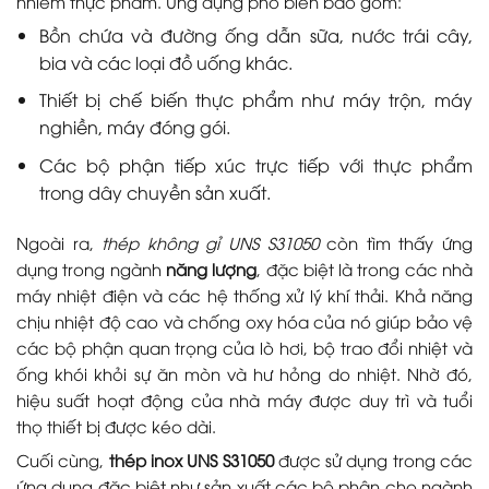
nhiễm thực phẩm. Ứng dụng phổ biến bao gồm:
Bồn chứa và đường ống dẫn sữa, nước trái cây,
bia và các loại đồ uống khác.
Thiết bị chế biến thực phẩm như máy trộn, máy
nghiền, máy đóng gói.
Các bộ phận tiếp xúc trực tiếp với thực phẩm
trong dây chuyền sản xuất.
Ngoài ra,
thép không gỉ UNS S31050
còn tìm thấy ứng
dụng trong ngành
năng lượng
, đặc biệt là trong các nhà
máy nhiệt điện và các hệ thống xử lý khí thải. Khả năng
chịu nhiệt độ cao và chống oxy hóa của nó giúp bảo vệ
các bộ phận quan trọng của lò hơi, bộ trao đổi nhiệt và
ống khói khỏi sự ăn mòn và hư hỏng do nhiệt. Nhờ đó,
hiệu suất hoạt động của nhà máy được duy trì và tuổi
thọ thiết bị được kéo dài.
Cuối cùng,
thép inox UNS S31050
được sử dụng trong các
ứng dụng đặc biệt như sản xuất các bộ phận cho ngành