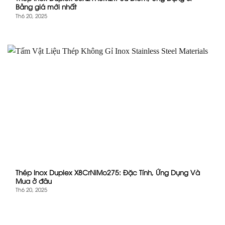
Bảng giá mới nhất
Th6 20, 2025
Thép Inox Duplex X8CrNiMo275: Đặc Tính, Ứng Dụng Và
Mua ở đâu
Th6 20, 2025