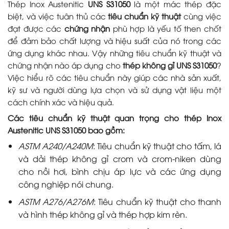
Thép Inox Austenitic
UNS S31050
là một mác thép đặc
biệt, và việc tuân thủ các
tiêu chuẩn kỹ thuật
cùng việc
đạt được các
chứng nhận
phù hợp là yếu tố then chốt
để đảm bảo chất lượng và hiệu suất của nó trong các
ứng dụng khác nhau. Vậy những tiêu chuẩn kỹ thuật và
chứng nhận nào áp dụng cho
thép không gỉ UNS S31050
?
Việc hiểu rõ các tiêu chuẩn này giúp các nhà sản xuất,
kỹ sư và người dùng lựa chọn và sử dụng vật liệu một
cách chính xác và hiệu quả.
Các tiêu chuẩn kỹ thuật quan trọng cho thép Inox
Austenitic UNS S31050 bao gồm:
ASTM A240/A240M
: Tiêu chuẩn kỹ thuật cho tấm, lá
và dải thép không gỉ crom và crom-niken dùng
cho nồi hơi, bình chịu áp lực và các ứng dụng
công nghiệp nói chung.
ASTM A276/A276M
: Tiêu chuẩn kỹ thuật cho thanh
và hình thép không gỉ và thép hợp kim rèn.