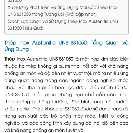
Xu Hướng Phát Triển và Ứng Dụng Mới của Thép Inox
UNS S31050 trong Tương Lai (Mới cập nhật)
Cách Lựa Chọn và Sử Dụng Thép Inox Austenitic UNS
S31050 Hiệu Quả
Thép Inox Austenitic UNS S31050: Tổng Quan và
Ứng Dụng
Thép Inox Austenitic UNS S31050
là một hợp kim đặc biệt
thuộc họ thép không gỉ austenitic, nổi bật với khả năng
chống ăn mòn và độ bền nhiệt vượt trội, mở ra nhiều ứng
dụng quan trọng trong các ngành công nghiệp khác
nhau. Với thành phần hóa học được điều chỉnh tối ưu,
UNS S31050 khắc phục những hạn chế của các mác
thép không gỉ thông thường, đặc biệt trong môi trường
khắc nghiệt. Thép không gỉ S31050 được sử dụng rộng rãi
trong sản xuất các bộ phận máy móc, thiết bị công
nghiệp, và các công trình xây dựng đòi hỏi độ bền cao
và khả năng chống ăn mòn tuyệt vời.