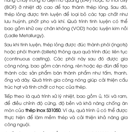
(BOF) ở nhiệt độ cao để tạo thành thép lỏng. Sau đó,
thép lỏng được tinh luyện để loại bỏ các tạp chất như
lưu huỳnh, phốt pho và khí. Quá trình tinh luyện có thể
bao gồm khử oxy chân không (VOD) hoặc luyện kim nồi
(Ladle Metallurgy).
Sau khi tinh luyện, thép lỏng được đúc thành phôi (ingots)
hoặc phôi thanh (billets) thông qua quá trình đúc liên tục
(continuous casting). Các phôi này sau đó được gia
công nóng, bao gồm cán nóng, rèn hoặc ép đùn để tạo
thành các sản phẩm bán thành phẩm như tấm, thanh,
ống và dây. Quá trình gia công nóng giúp cải thiện cấu
trúc hạt và tính chất cơ học của thép.
Tiếp theo là quá trình xử lý nhiệt, bao gồm ủ, tôi và ram,
để điều chỉnh độ cứng, độ bền và khả năng chống ăn
mòn của
thép Inox S31050
. Ví dụ, quá trình ủ có thể được
thực hiện để làm mềm thép và cải thiện khả năng gia
công nguội.