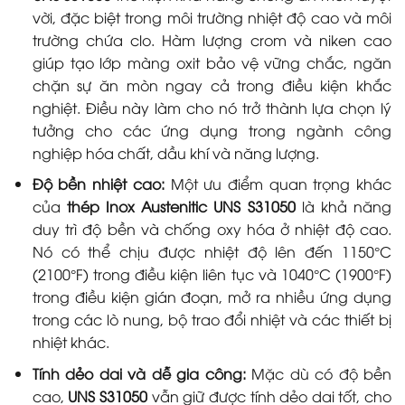
vời, đặc biệt trong môi trường nhiệt độ cao và môi
trường chứa clo. Hàm lượng crom và niken cao
giúp tạo lớp màng oxit bảo vệ vững chắc, ngăn
chặn sự ăn mòn ngay cả trong điều kiện khắc
nghiệt. Điều này làm cho nó trở thành lựa chọn lý
tưởng cho các ứng dụng trong ngành công
nghiệp hóa chất, dầu khí và năng lượng.
Độ bền nhiệt cao:
Một ưu điểm quan trọng khác
của
thép Inox Austenitic UNS S31050
là khả năng
duy trì độ bền và chống oxy hóa ở nhiệt độ cao.
Nó có thể chịu được nhiệt độ lên đến 1150°C
(2100°F) trong điều kiện liên tục và 1040°C (1900°F)
trong điều kiện gián đoạn, mở ra nhiều ứng dụng
trong các lò nung, bộ trao đổi nhiệt và các thiết bị
nhiệt khác.
Tính dẻo dai và dễ gia công:
Mặc dù có độ bền
cao,
UNS S31050
vẫn giữ được tính dẻo dai tốt, cho