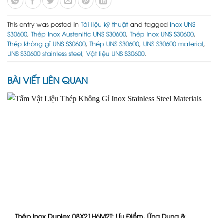
This entry was posted in
Tài liệu kỹ thuật
and tagged
Inox UNS
S30600
,
Thép Inox Austenitic UNS S30600
,
Thép Inox UNS S30600
,
Thép không gỉ UNS S30600
,
Thép UNS S30600
,
UNS S30600 material
,
UNS S30600 stainless steel
,
Vật liệu UNS S30600
.
BÀI VIẾT LIÊN QUAN
Thép Inox Duplex 08X21H6M2T: Ưu Điểm, Ứng Dụng &