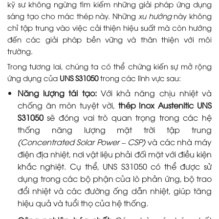
kỹ sư không ngừng tìm kiếm những giải pháp ứng dụng
sáng tạo cho mác thép này. Những
xu hướng
này không
chỉ tập trung vào việc cải thiện hiệu suất mà còn hướng
đến các giải pháp bền vững và thân thiện với môi
trường.
Trong tương lai, chúng ta có thể chứng kiến sự mở rộng
ứng dụng của
UNS S31050
trong các lĩnh vực sau:
Năng lượng tái tạo:
Với khả năng chịu nhiệt và
chống ăn mòn tuyệt vời,
thép Inox Austenitic UNS
S31050
sẽ đóng vai trò quan trọng trong các hệ
thống năng lượng mặt trời tập trung
(Concentrated Solar Power – CSP)
và các nhà máy
điện địa nhiệt, nơi vật liệu phải đối mặt với điều kiện
khắc nghiệt. Cụ thể, UNS S31050 có thể được sử
dụng trong các bộ phận của lò phản ứng, bộ trao
đổi nhiệt và các đường ống dẫn nhiệt, giúp tăng
hiệu quả và tuổi thọ của hệ thống.