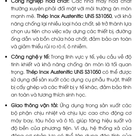
Công nghiệp hóa chất:
Các nhà máy hóa chất
thường xuyên phải đối mặt với môi trường ăn mòn
mạnh mẽ.
Thép Inox Austenitic UNS S31050
, với khả
năng chống lại nhiều loại hóa chất, sẽ trở thành lựa
chọn ưu tiên cho việc xây dựng các thiết bị, đường
ống dẫn và bồn chứa hóa chất, đảm bảo an toàn
và giảm thiểu rủi ro rò rỉ, ô nhiễm.
Công nghệ y tế:
Trong lĩnh vực y tế, yêu cầu về độ
tinh khiết và khả năng chống ăn mòn là tối quan
trọng.
Thép Inox Austenitic UNS S31050
có thể được
sử dụng để sản xuất các dụng cụ phẫu thuật, thiết
bị cấy ghép và các thiết bị y tế khác, đảm bảo tính
an toàn và tương thích sinh học.
Giao thông vận tải:
Ứng dụng trong sản xuất các
bộ phận chịu nhiệt và chịu lực cao cho động cơ
máy bay, tàu hỏa và ô tô, giúp tăng hiệu suất và
độ bền của phương tiện. Ví dụ, hệ thống xả của
động cơ phản lực có thể tận dụng đặc tính của