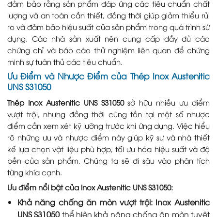
đảm bảo rằng sản phẩm đáp ứng các tiêu chuẩn chất
lượng và an toàn cần thiết, đồng thời giúp giảm thiểu rủi
ro và đảm bảo hiệu suất của sản phẩm trong quá trình sử
dụng. Các nhà sản xuất nên cung cấp đầy đủ các
chứng chỉ và báo cáo thử nghiệm liên quan để chứng
minh sự tuân thủ các tiêu chuẩn.
Ưu Điểm và Nhược Điểm của Thép Inox Austenitic
UNS S31050
Thép Inox Austenitic UNS S31050
sở hữu nhiều ưu điểm
vượt trội, nhưng đồng thời cũng tồn tại một số nhược
điểm cần xem xét kỹ lưỡng trước khi ứng dụng. Việc hiểu
rõ những ưu và nhược điểm này giúp kỹ sư và nhà thiết
kế lựa chọn vật liệu phù hợp, tối ưu hóa hiệu suất và độ
bền của sản phẩm. Chúng ta sẽ đi sâu vào phân tích
từng khía cạnh.
Ưu điểm nổi bật của Inox Austenitic UNS S31050:
Khả năng chống ăn mòn vượt trội:
Inox Austenitic
UNS S31050
thể hiện khả năng chống ăn mòn tuyệt