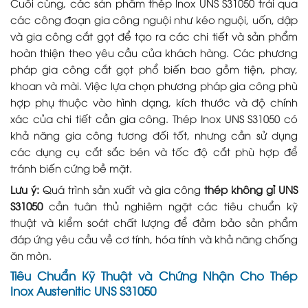
Cuối cùng, các sản phẩm thép Inox UNS S31050 trải qua
các công đoạn gia công nguội như kéo nguội, uốn, dập
và gia công cắt gọt để tạo ra các chi tiết và sản phẩm
hoàn thiện theo yêu cầu của khách hàng. Các phương
pháp gia công cắt gọt phổ biến bao gồm tiện, phay,
khoan và mài. Việc lựa chọn phương pháp gia công phù
hợp phụ thuộc vào hình dạng, kích thước và độ chính
xác của chi tiết cần gia công. Thép Inox UNS S31050 có
khả năng gia công tương đối tốt, nhưng cần sử dụng
các dụng cụ cắt sắc bén và tốc độ cắt phù hợp để
tránh biến cứng bề mặt.
Lưu ý:
Quá trình sản xuất và gia công
thép không gỉ UNS
S31050
cần tuân thủ nghiêm ngặt các tiêu chuẩn kỹ
thuật và kiểm soát chất lượng để đảm bảo sản phẩm
đáp ứng yêu cầu về cơ tính, hóa tính và khả năng chống
ăn mòn.
Tiêu Chuẩn Kỹ Thuật và Chứng Nhận Cho Thép
Inox Austenitic UNS S31050