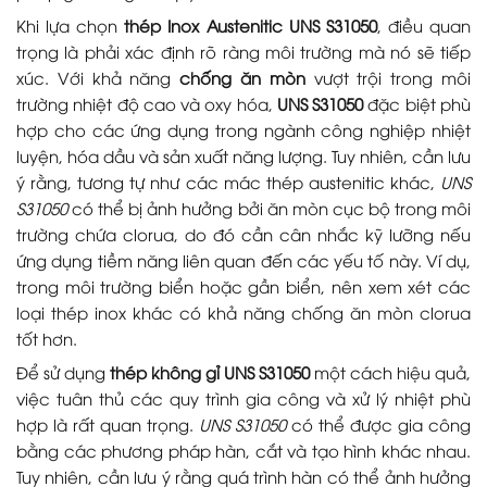
Khi lựa chọn
thép Inox Austenitic UNS S31050
, điều quan
trọng là phải xác định rõ ràng môi trường mà nó sẽ tiếp
xúc. Với khả năng
chống ăn mòn
vượt trội trong môi
trường nhiệt độ cao và oxy hóa,
UNS S31050
đặc biệt phù
hợp cho các ứng dụng trong ngành công nghiệp nhiệt
luyện, hóa dầu và sản xuất năng lượng. Tuy nhiên, cần lưu
ý rằng, tương tự như các mác thép austenitic khác,
UNS
S31050
có thể bị ảnh hưởng bởi ăn mòn cục bộ trong môi
trường chứa clorua, do đó cần cân nhắc kỹ lưỡng nếu
ứng dụng tiềm năng liên quan đến các yếu tố này. Ví dụ,
trong môi trường biển hoặc gần biển, nên xem xét các
loại thép inox khác có khả năng chống ăn mòn clorua
tốt hơn.
Để sử dụng
thép không gỉ UNS S31050
một cách hiệu quả,
việc tuân thủ các quy trình gia công và xử lý nhiệt phù
hợp là rất quan trọng.
UNS S31050
có thể được gia công
bằng các phương pháp hàn, cắt và tạo hình khác nhau.
Tuy nhiên, cần lưu ý rằng quá trình hàn có thể ảnh hưởng