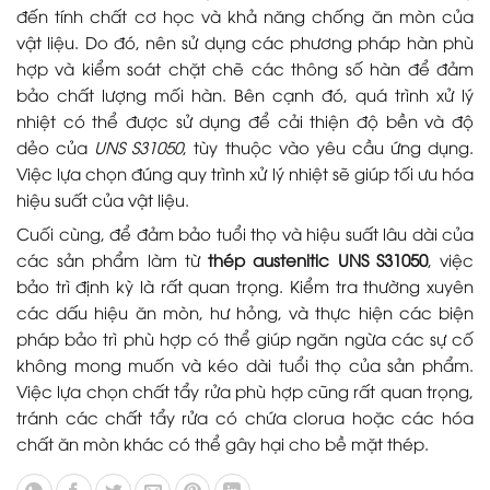
đến tính chất cơ học và khả năng chống ăn mòn của
vật liệu. Do đó, nên sử dụng các phương pháp hàn phù
hợp và kiểm soát chặt chẽ các thông số hàn để đảm
bảo chất lượng mối hàn. Bên cạnh đó, quá trình xử lý
nhiệt có thể được sử dụng để cải thiện độ bền và độ
dẻo của
UNS S31050
, tùy thuộc vào yêu cầu ứng dụng.
Việc lựa chọn đúng quy trình xử lý nhiệt sẽ giúp tối ưu hóa
hiệu suất của vật liệu.
Cuối cùng, để đảm bảo tuổi thọ và hiệu suất lâu dài của
các sản phẩm làm từ
thép austenitic UNS S31050
, việc
bảo trì định kỳ là rất quan trọng. Kiểm tra thường xuyên
các dấu hiệu ăn mòn, hư hỏng, và thực hiện các biện
pháp bảo trì phù hợp có thể giúp ngăn ngừa các sự cố
không mong muốn và kéo dài tuổi thọ của sản phẩm.
Việc lựa chọn chất tẩy rửa phù hợp cũng rất quan trọng,
tránh các chất tẩy rửa có chứa clorua hoặc các hóa
chất ăn mòn khác có thể gây hại cho bề mặt thép.