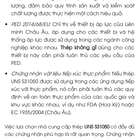
lượng, đảm bảo quy trình sản xuất và kiểm soát
chất lượng được thực hiện một cách hiệu quả.
PED 2014/68/EU
: Chỉ thị về thiết bị áp lực của Liên
minh Châu Âu, áp dụng cho các thiết bị và hệ
thống áp lực được sử dụng trong các ngành công
nghiệp khác nhau.
Thép không gỉ
dùng cho các
thiết bị này cần phải tuân thủ các yêu cầu của
PED.
Chứng nhận vật liệu tiếp xúc thực phẩm
: Nếu thép
UNS S31050 được sử dụng trong các ứng dụng tiếp
xúc với thực phẩm, nó cần phải tuân thủ các quy
định về an toàn thực phẩm của các quốc gia và
khu vực khác nhau, ví dụ như FDA (Hoa Kỳ) hoặc
EC 1935/2004 (Châu Âu).
Việc lựa chọn nhà cung cấp thép
UNS S31050
có đầy đủ
các chứng nhận phù hợp là rất quan trọng. Chứng nhận