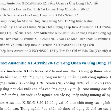
Inox Austenitic X15CrNiSi20-12: Tổng Quan và Ứng Dụng Thực Tiễn
 Phần Hóa Học và Đặc Tính Cơ Lý của Thép X15CrNiSi20-12
rình Sản Xuất và Gia Công Thép Inox X15CrNiSi2012
ăng Chống Ăn Mòn và Ứng Dụng trong Môi Trường Khắc Nghiệt
Chuẩn Kỹ Thuật và Chứng Nhận Chất Lượng Thép Inox Austenitic X15CrNiSi2
ụng Cụ Thể của Thép Inox Austenitic X15CrNiSi20-12 trong Ngành Công Ng
nh Thép Inox Austenitic X15CrNiSi20-12 với Các Mác Thép Inox Austenitic
uản và Vệ Sinh Thép Inox Austenitic X15CrNiSi20-12 Đúng Cách
hép Inox Austenitic X15CrNiSi20-12 Uy Tín: Địa Chỉ và Báo Giá (Cập nhật m
Inox Austenitic X15CrNiSi20-12: Tổng Quan và Ứng Dụng T
nox Austenitic X15CrNiSi20-12
là một mác thép không gỉ thuộc nhóm
à độ bền cao, được ứng dụng rộng rãi trong nhiều ngành công nghiệp. 
ợng Crôm (Cr) khoảng 15%, Niken (Ni) khoảng 20%, và Silic (Si) kho
đáp ứng nhu cầu khắt khe của các ứng dụng kỹ thuật. Nhờ những đặc tí
 môi trường làm việc khắc nghiệt, nơi các loại thép thông thường dễ b
ox Austenitic X15CrNiSi20-12 đóng vai trò then chốt trong các ngành 
ăn mòn cao. Trong ngành
hóa chất
, nó được sử dụng để chế tạo các 