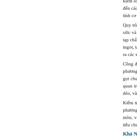
kiểm s
Sánh
đến các
tính c
Quy tr
silic
và 
tạp chấ
ingot, 
ra các
Công đ
phương
gọt ch
quan tr
dẻo, v
Kiểm tr
phương
mòn, v
tiêu ch
Khả N