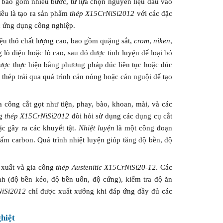
 bao gồm nhiều bước, từ lựa chọn nguyên liệu đầu vào
iêu là tạo ra sản phẩm
thép X15CrNiSi2012
với các đặc
c ứng dụng công nghiệp.
ệu thô chất lượng cao, bao gồm quặng sắt,
crom
,
niken
,
lò điện hoặc lò cao, sau đó được tinh luyện để loại bỏ
được thực hiện bằng phương pháp đúc liên tục hoặc đúc
 thép trải qua quá trình cán nóng hoặc cán nguội để tạo
công cắt gọt như tiện, phay, bào, khoan, mài, và các
ng
thép X15CrNiSi2012
đòi hỏi sử dụng các dụng cụ cắt
c gây ra các khuyết tật.
Nhiệt luyện
là một công đoạn
thấm carbon. Quá trình nhiệt luyện giúp tăng độ bền, độ
n xuất và gia công
thép Austenitic X15CrNiSi20-12
. Các
nh (độ bền kéo, độ bền uốn, độ cứng), kiểm tra độ ăn
NiSi2012
chỉ được xuất xưởng khi đáp ứng đầy đủ các
hiệt