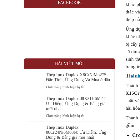
FACEBOOK
khác p
thác v
thép nà
Ứng dụ
khác 
bị cấy
sử dụng
sinh t
BÀI VIẾT MỚI
trang t
Thép Inox Duplex X8CrNiMo275:
Thành
Đặc Tính, Ứng Dụng Và Mua ở đâu
Thành
ở
Chức năng bình luận bị tắt
Thép
X15Cr
Inox
Thép Inox Duplex 08X21H6M2T:
suất v
Duplex
Ưu Điểm, Ứng Dụng & Bảng giá
hài hòa
X8CrNiMo275:
mới nhất
Đặc
ở
Chức năng bình luận bị tắt
Thành 
Tính,
Thép
Ứng
gồm:
Inox
Thép Inox Duplex
Dụng
Duplex
00Cr24Ni6Mo3N: Ưu Điểm, Ứng
Và
Cro
08X21H6M2T:
Dụng & Bảng giá mới nhất
Mua