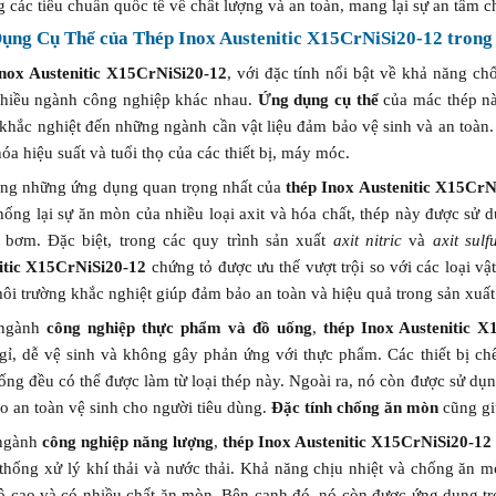
 các tiêu chuẩn quốc tế về chất lượng và an toàn, mang lại sự an tâm 
ụng Cụ Thể của Thép Inox Austenitic X15CrNiSi20-12 tron
nox Austenitic X15CrNiSi20-12
, với đặc tính nổi bật về khả năng ch
nhiều ngành công nghiệp khác nhau.
Ứng dụng cụ thể
của mác thép này
 khắc nghiệt đến những ngành cần vật liệu đảm bảo vệ sinh và an toàn
hóa hiệu suất và tuổi thọ của các thiết bị, máy móc.
ong những ứng dụng quan trọng nhất của
thép Inox Austenitic X15CrN
ống lại sự ăn mòn của nhiều loại axit và hóa chất, thép này được sử 
 bơm. Đặc biệt, trong các quy trình sản xuất
axit nitric
và
axit sulf
itic X15CrNiSi20-12
chứng tỏ được ưu thế vượt trội so với các loại vật
ôi trường khắc nghiệt giúp đảm bảo an toàn và hiệu quả trong sản xuất
 ngành
công nghiệp thực phẩm và đồ uống
,
thép Inox Austenitic X
gỉ, dễ vệ sinh và không gây phản ứng với thực phẩm. Các thiết bị ch
ng đều có thể được làm từ loại thép này. Ngoài ra, nó còn được sử dụ
o an toàn vệ sinh cho người tiêu dùng.
Đặc tính chống ăn mòn
cũng giú
ngành
công nghiệp năng lượng
,
thép Inox Austenitic X15CrNiSi20-12
 thống xử lý khí thải và nước thải. Khả năng chịu nhiệt và chống ăn 
độ cao và có nhiều chất ăn mòn. Bên cạnh đó, nó còn được ứng dụng t