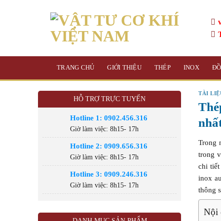
Skip
to
content
TRANG CHỦ
GIỚI THIỆU
THÉP
INOX
Đ
TÀI LI
HỖ TRỢ TRỰC TUYẾN
Thé
Hotline 1: 0902.456.316
nhấ
Giờ làm việc: 8h15- 17h
Trong
Hotline 2: 0909.656.316
trong 
Giờ làm việc: 8h15- 17h
chi tiế
Hotline 3: 0909.246.316
inox au
Giờ làm việc: 8h15- 17h
thông s
Nội 
DANH MỤC SẢN PHẨM