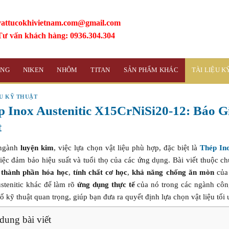
vattucokhivietnam.com@gmail.com
Tư vấn khách hàng: 0936.304.304
ỒNG
NIKEN
NHÔM
TITAN
SẢN PHẨM KHÁC
TÀI LIỆU 
ỆU KỸ THUẬT
p Inox Austenitic X15CrNiSi20-12: Báo 
t
 ngành
luyện kim
, việc lựa chọn vật liệu phù hợp, đặc biệt là
Thép In
việc đảm bảo hiệu suất và tuổi thọ của các ứng dụng. Bài viết thuộc 
t
thành phần hóa học
,
tính chất cơ học
,
khả năng chống ăn mòn
của 
stenitic khác để làm rõ
ứng dụng thực tế
của nó trong các ngành công
ố kỹ thuật quan trọng, giúp bạn đưa ra quyết định lựa chọn vật liệu tố
dung bài viết