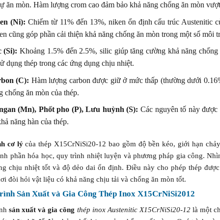
 sự ăn mòn. Hàm lượng crom cao đảm bảo khả năng chống ăn mòn vượt t
en (Ni):
Chiếm từ 11% đến 13%, niken ổn định cấu trúc Austenitic củ
en cũng góp phần cải thiện khả năng chống ăn mòn trong một số môi tr
c (Si):
Khoảng 1.5% đến 2.5%, silic giúp tăng cường khả năng chống o
sử dụng thép trong các ứng dụng chịu nhiệt.
bon (C):
Hàm lượng carbon được giữ ở mức thấp (thường dưới 0.16%)
g chống ăn mòn của thép.
gan (Mn), Phốt pho (P), Lưu huỳnh (S):
Các nguyên tố này được k
khả năng hàn của thép.
nh cơ lý
của thép X15CrNiSi20-12 bao gồm độ bền kéo, giới hạn chảy,
ành phần hóa học, quy trình nhiệt luyện và phương pháp gia công. Nh
ng chịu nhiệt tốt và độ dẻo dai ổn định. Điều này cho phép thép đượ
ơi đòi hỏi vật liệu có khả năng chịu tải và chống ăn mòn tốt.
rình Sản Xuất và Gia Công Thép Inox X15CrNiSi2012
ình
sản xuất và gia công
thép inox Austenitic X15CrNiSi20-12
là một ch