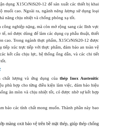
ận dụng X15CrNiSi20-12 để sản xuất các thiết bị khai
 độ muối cao. Ngoài ra, ngành
năng lượng
sử dụng loại
khả năng chịu nhiệt và chống phóng xạ tốt.
h công nghiệp nặng, mà còn mở rộng sang các lĩnh vực
y tế, nó được dùng để làm các dụng cụ phẫu thuật, thiết
n mòn cao. Trong ngành thực phẩm, X15CrNiSi20-12 được
ụ tiếp xúc trực tiếp với thực phẩm, đảm bảo an toàn vệ
c kết cấu chịu lực, hệ thống ống dẫn, và các chi tiết
tốt.
2
nh chất lượng và ứng dụng của
thép Inox Austenitic
iệu phù hợp cho từng điều kiện làm việc, đảm bảo hiệu
ống ăn mòn và chịu nhiệt tốt, có được nhờ sự kết hợp
ảm bảo các tính chất mong muốn. Thành phần này bao
p màng oxit bảo vệ trên bề mặt thép, giúp thép chống