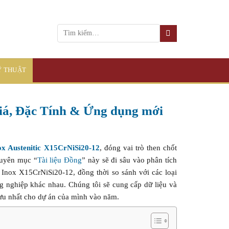
KỸ THUẬT
Giá, Đặc Tính & Ứng dụng mới
ox Austenitic X15CrNiSi20-12
, đóng vai trò then chốt
chuyên mục “
Tài liệu Đồng
” này sẽ đi sâu vào phân tích
Inox X15CrNiSi20-12, đồng thời so sánh với các loại
 nghiệp khác nhau. Chúng tôi sẽ cung cấp dữ liệu và
i ưu nhất cho dự án của mình vào năm.