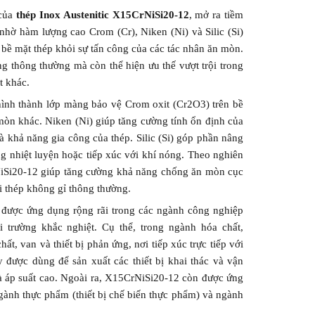
 của
thép Inox Austenitic X15CrNiSi20-12
, mở ra tiềm
nhờ hàm lượng cao Crom (Cr), Niken (Ni) và Silic (Si)
 bề mặt thép khỏi sự tấn công của các tác nhân ăn mòn.
 thông thường mà còn thể hiện ưu thế vượt trội trong
t khác.
 hình thành lớp màng bảo vệ Crom oxit (Cr2O3) trên bề
mòn khác. Niken (Ni) giúp tăng cường tính ổn định của
và khả năng gia công của thép. Silic (Si) góp phần nâng
g nhiệt luyện hoặc tiếp xúc với khí nóng. Theo nghiên
NiSi20-12 giúp tăng cường khả năng chống ăn mòn cục
i thép không gỉ thông thường.
được ứng dụng rộng rãi trong các ngành công nghiệp
 trường khắc nghiệt. Cụ thể, trong ngành hóa chất,
, van và thiết bị phản ứng, nơi tiếp xúc trực tiếp với
 được dùng để sản xuất các thiết bị khai thác và vận
à áp suất cao. Ngoài ra, X15CrNiSi20-12 còn được ứng
gành thực phẩm (thiết bị chế biến thực phẩm) và ngành