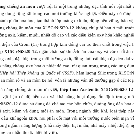
ăng chống ăn mòn
vượt trội là một trong những đặc tính nổi bật nhất
ng dụng rộng rãi trong các môi trường khắc nghiệt. Điều này có được 
hành phần hóa học, tạo thành lớp màng oxit thụ động bền vững, bảo vệ
ng chống ăn mòn của X15CrNiSi20-12 không chỉ giới hạn ở môi trường
ờng axit, kiềm, muối, nhiệt độ cao và các điều kiện oxy hóa khắc nghiệ
n diện của Crom (Cr) trong hợp kim đóng vai trò then chốt trong việc
ép X15CrNiSi20-12
, ngăn chặn sự khuếch tán của oxy và các chất ăn 
g oxit, đặc biệt trong môi trường axit, đồng thời cải thiện độ dẻo dai 
 năng chống oxy hóa ở nhiệt độ cao, rất quan trọng trong các ứng dụn
Hiệp hội Thép không gỉ Quốc tế (ISSF)
, hàm lượng Silic trong X15Cr
 ăn mòn rỗ và ăn mòn kẽ hở, vốn là những vấn đề thường gặp ở các loạ
ả năng chống ăn mòn ưu việt,
thép Inox Austenitic X15CrNiSi20-12
i vật liệu có độ bền cao và khả năng hoạt động ổn định trong môi
Si20-12 được sử dụng để chế tạo các bồn chứa, đường ống dẫn hóa chất
ại axit, kiềm và dung môi ăn mòn. Trong ngành dầu khí, loại thép này
 dầu khí ngoài khơi, nơi phải đối mặt với môi trường nước biển mặn v
rong ngành năng lượng (nhà máy điện hạt nhân, nhà máy nhiệt điện), n
ụng cụ phẫu thuật, thiết bị y tế).