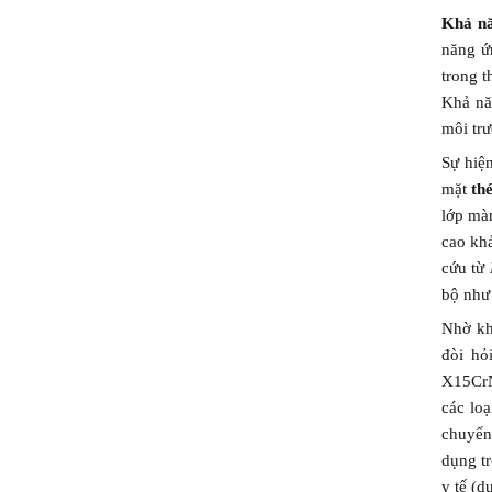
Khả n
năng ứ
trong t
Khả nă
môi trư
Sự hiệ
mặt
th
lớp màn
cao khả
cứu từ
bộ như
Nhờ kh
đòi hỏ
X15CrNi
các lo
chuyển
dụng t
y tế (d