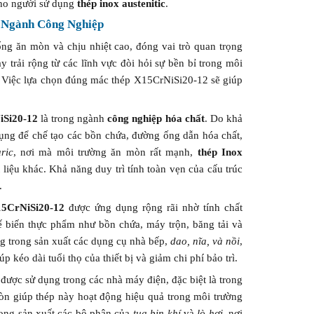
cho người sử dụng
thép inox austenitic
.
g Ngành Công Nghiệp
ống ăn mòn và chịu nhiệt cao, đóng vai trò quan trọng
 trải rộng từ các lĩnh vực đòi hỏi sự bền bỉ trong môi
. Việc lựa chọn đúng mác thép X15CrNiSi20-12 sẽ giúp
iSi20-12
là trong ngành
công nghiệp hóa chất
. Do khả
dụng để chế tạo các bồn chứa, đường ống dẫn hóa chất,
uric
, nơi mà môi trường ăn mòn rất mạnh,
thép Inox
 liệu khác. Khả năng duy trì tính toàn vẹn của cấu trúc
.
15CrNiSi20-12
được ứng dụng rộng rãi nhờ tính chất
ế biến thực phẩm như bồn chứa, máy trộn, băng tải và
ng trong sản xuất các dụng cụ nhà bếp,
dao, nĩa, và nồi
,
p kéo dài tuổi thọ của thiết bị và giảm chi phí bảo trì.
được sử dụng trong các nhà máy điện, đặc biệt là trong
mòn giúp thép này hoạt động hiệu quả trong môi trường
rong sản xuất các bộ phận của
tua bin khí
và
lò hơi
, nơi