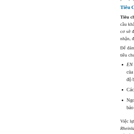
Tiêu 
Tiêu c
cầu kh
cơ sở 
nhận, đ
Để đảm
tiêu ch
EN 
của
độ 
Các
Ngo
bảo
Việc l
Rheinl