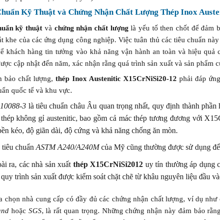
Chuẩn Kỹ Thuật và Chứng Nhận Chất Lượng Thép Inox Austen
huẩn kỹ thuật
và
chứng nhận chất lượng
là yếu tố then chốt để đảm
ắt khe của các ứng dụng công nghiệp. Việc tuân thủ các tiêu chuẩn nà
để khách hàng tin tưởng vào khả năng vận hành an toàn và hiệu quả c
ược cập nhật đến năm, xác nhận rằng quá trình sản xuất và sản phẩm c
 bảo chất lượng,
thép Inox Austenitic X15CrNiSi20-12
phải đáp ứng 
uẩn quốc tế và khu vực.
10088-3
là tiêu chuẩn châu Âu quan trọng nhất, quy định thành phần h
 thép không gỉ austenitic, bao gồm cả mác thép tương đương với X1
bền kéo, độ giãn dài, độ cứng và khả năng chống ăn mòn.
 tiêu chuẩn
ASTM A240/A240M
của Mỹ cũng thường được sử dụng để 
ài ra, các nhà sản xuất
thép X15CrNiSi2012
uy tín thường áp dụng 
 quy trình sản xuất được kiểm soát chặt chẽ từ khâu nguyên liệu đầu v
ựa chọn nhà cung cấp có đầy đủ các chứng nhận chất lượng, ví dụ như
and
hoặc
SGS
, là rất quan trọng. Những chứng nhận này đảm bảo rằn