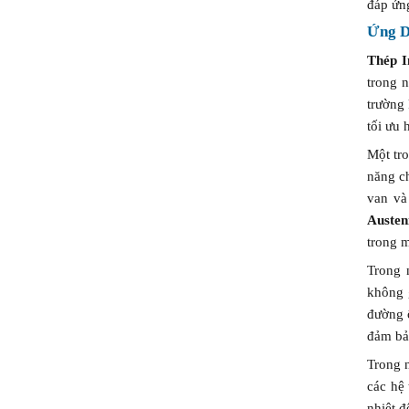
đáp ứng
Ứng D
Thép I
trong 
trường
tối ưu 
Một tr
năng ch
van và
Austen
trong m
Trong
không 
đường ố
đảm bả
Trong 
các hệ
nhiệt 