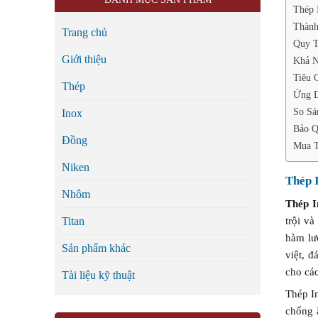
Thép 
Thành
Trang chủ
Quy T
Giới thiệu
Khả N
Tiêu 
Thép
Ứng D
So Sá
Inox
Bảo Q
Đồng
Mua T
Niken
Thép 
Nhôm
Thép I
trội v
Titan
hàm lư
Sản phẩm khác
việt, 
cho các
Tài liệu kỹ thuật
Thép In
chống 