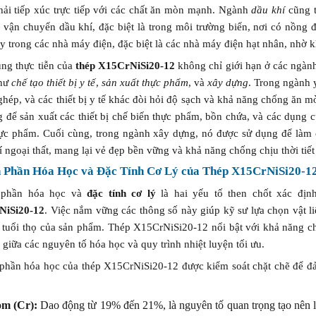
hải tiếp xúc trực tiếp với các chất ăn mòn mạnh. Ngành
dầu khí
cũng t
à vận chuyển dầu khí, đặc biệt là trong môi trường biển, nơi có nồng
y trong các nhà máy điện, đặc biệt là các nhà máy điện hạt nhân, nhờ 
ng thực tiễn của
thép X15CrNiSi20-12
không chỉ giới hạn ở các ngàn
như
chế tạo thiết bị y tế
,
sản xuất thực phẩm
, và
xây dựng
. Trong ngành 
 ghép, và các thiết bị y tế khác đòi hỏi độ sạch và khả năng chống ă
 để sản xuất các thiết bị chế biến thực phẩm, bồn chứa, và các dụng c
hực phẩm. Cuối cùng, trong ngành xây dựng, nó được sử dụng để làm cá
rí ngoại thất, mang lại vẻ đẹp bền vững và khả năng chống chịu thời tiết 
 Phần Hóa Học và Đặc Tính Cơ Lý của Thép X15CrNiSi20-1
 phần hóa học và
đặc tính cơ lý
là hai yếu tố then chốt xác đị
NiSi20-12
. Việc nắm vững các thông số này giúp kỹ sư lựa chọn vật l
à tuổi thọ của sản phẩm. Thép X15CrNiSi20-12 nổi bật với khả năng ch
 giữa các nguyên tố hóa học và quy trình nhiệt luyện tối ưu.
phần hóa học của thép X15CrNiSi20-12 được kiểm soát chặt chẽ để đ
m (Cr):
Dao động từ 19% đến 21%, là nguyên tố quan trọng tạo nên lớ