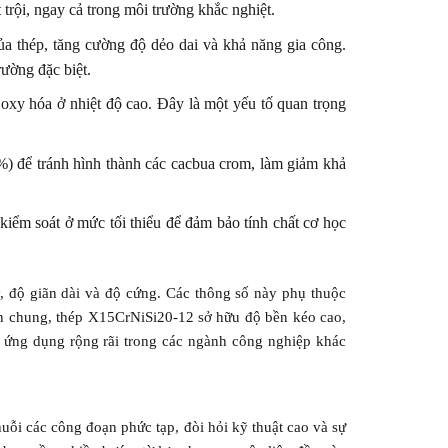
rội, ngay cả trong môi trường khắc nghiệt.
a thép, tăng cường độ dẻo dai và khả năng gia công.
ường đặc biệt.
xy hóa ở nhiệt độ cao. Đây là một yếu tố quan trọng
 để tránh hình thành các cacbua crom, làm giảm khả
iểm soát ở mức tối thiểu để đảm bảo tính chất cơ học
 độ giãn dài và độ cứng. Các thông số này phụ thuộc
ìn chung, thép X15CrNiSi20-12 sở hữu độ bền kéo cao,
c ứng dụng rộng rãi trong các ngành công nghiệp khác
uỗi các công đoạn phức tạp, đòi hỏi kỹ thuật cao và sự