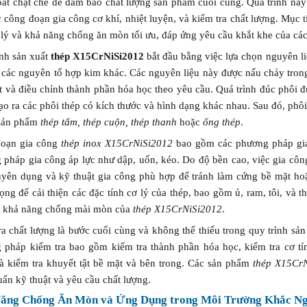
oát chặt chẽ để đảm bảo chất lượng sản phẩm cuối cùng. Quá trình này
 công đoạn gia công cơ khí, nhiệt luyện, và kiểm tra chất lượng. Mục t
ơ lý và khả năng chống ăn mòn tối ưu, đáp ứng yêu cầu khắt khe của cá
ình sản xuất
thép X15CrNiSi2012
bắt đầu bằng việc lựa chọn nguyên li
các nguyên tố hợp kim khác. Các nguyên liệu này được nấu chảy trong 
t và điều chỉnh thành phần hóa học theo yêu cầu. Quá trình đúc phôi 
tạo ra các phôi thép có kích thước và hình dạng khác nhau. Sau đó, phôi
 sản phẩm
thép tấm, thép cuộn, thép thanh
hoặc
ống thép
.
oạn gia công
thép inox X15CrNiSi2012
bao gồm các phương pháp gia 
 pháp gia công áp lực như dập, uốn, kéo. Do độ bền cao, việc gia cô
uyên dụng và kỹ thuật gia công phù hợp để tránh làm cứng bề mặt hoặ
ọng để cải thiện các đặc tính cơ lý của thép, bao gồm ủ, ram, tôi, và 
à khả năng chống mài mòn của
thép X15CrNiSi2012
.
a chất lượng là bước cuối cùng và không thể thiếu trong quy trình sả
 pháp kiểm tra bao gồm kiểm tra thành phần hóa học, kiểm tra cơ tí
à kiểm tra khuyết tật bề mặt và bên trong. Các sản phẩm
thép X15Cr
uẩn kỹ thuật và yêu cầu chất lượng.
ăng Chống Ăn Mòn và Ứng Dụng trong Môi Trường Khắc Ng