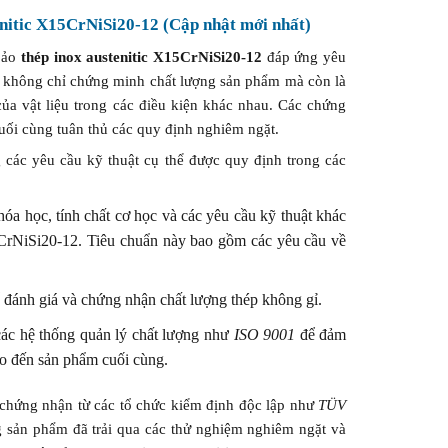
itic X15CrNiSi20-12 (Cập nhật mới nhất)
 bảo
thép inox austenitic X15CrNiSi20-12
đáp ứng yêu
y không chỉ chứng minh chất lượng sản phẩm mà còn là
ủa vật liệu trong các điều kiện khác nhau. Các chứng
uối cùng tuân thủ các quy định nghiêm ngặt.
các yêu cầu kỹ thuật cụ thể được quy định trong các
óa học, tính chất cơ học và các yêu cầu kỹ thuật khác
5CrNiSi20-12. Tiêu chuẩn này bao gồm các yêu cầu về
đánh giá và chứng nhận chất lượng thép không gỉ.
các hệ thống quản lý chất lượng như
ISO 9001
để đảm
ào đến sản phẩm cuối cùng.
 chứng nhận từ các tổ chức kiểm định độc lập như
TÜV
g sản phẩm đã trải qua các thử nghiệm nghiêm ngặt và