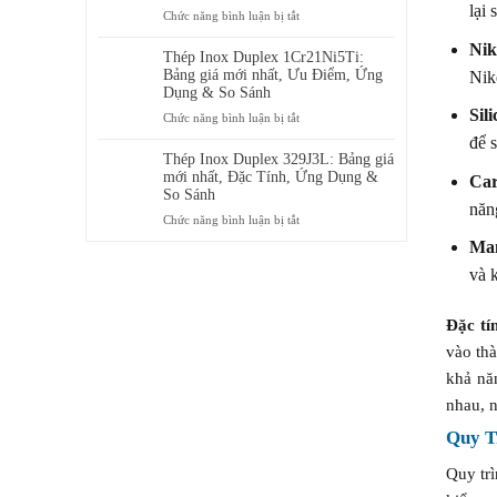
Ưu
lại
ở
Chức năng bình luận bị tắt
ở
Điểm,
Thép
đâu
Ứng
Nik
Inox
Thép Inox Duplex 1Cr21Ni5Ti:
Dụng
Duplex
Bảng giá mới nhất, Ưu Điểm, Ứng
Nik
&
00Cr24Ni6Mo3N:
Dụng & So Sánh
Bảng
Ưu
Sili
ở
Chức năng bình luận bị tắt
giá
Điểm,
Thép
mới
để 
Ứng
Inox
Thép Inox Duplex 329J3L: Bảng giá
nhất
Dụng
Duplex
mới nhất, Đặc Tính, Ứng Dụng &
Car
&
1Cr21Ni5Ti:
So Sánh
Bảng
năn
Bảng
ở
Chức năng bình luận bị tắt
giá
giá
Thép
mới
Man
mới
Inox
nhất
nhất,
và 
Duplex
Ưu
329J3L:
Điểm,
Bảng
Đặc tí
Ứng
giá
Dụng
vào th
mới
&
nhất,
khả nă
So
Đặc
Sánh
nhau, n
Tính,
Ứng
Quy T
Dụng
&
Quy tr
So