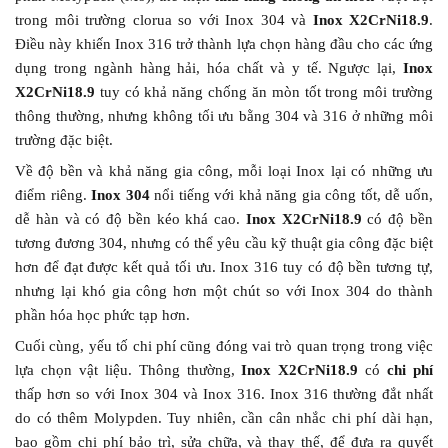
trong môi trường clorua so với Inox 304 và
Inox X2CrNi18.9
.
Điều này khiến Inox 316 trở thành lựa chọn hàng đầu cho các ứng
dụng trong ngành hàng hải, hóa chất và y tế. Ngược lại,
Inox
X2CrNi18.9
tuy có khả năng chống ăn mòn tốt trong môi trường
thông thường, nhưng không tối ưu bằng 304 và 316 ở những môi
trường đặc biệt.
Về độ bền và khả năng gia công, mỗi loại Inox lại có những ưu
điểm riêng.
Inox 304
nổi tiếng với khả năng gia công tốt, dễ uốn,
dễ hàn và có độ bền kéo khá cao.
Inox X2CrNi18.9
có độ bền
tương đương 304, nhưng có thể yêu cầu kỹ thuật gia công đặc biệt
hơn để đạt được kết quả tối ưu. Inox 316 tuy có độ bền tương tự,
nhưng lại khó gia công hơn một chút so với Inox 304 do thành
phần hóa học phức tạp hơn.
Cuối cùng, yếu tố chi phí cũng đóng vai trò quan trọng trong việc
lựa chọn vật liệu. Thông thường,
Inox X2CrNi18.9
có
chi phí
thấp hơn so với Inox 304 và Inox 316. Inox 316 thường đắt nhất
do có thêm Molypden. Tuy nhiên, cần cân nhắc chi phí dài hạn,
bao gồm chi phí bảo trì, sửa chữa, và thay thế, để đưa ra quyết