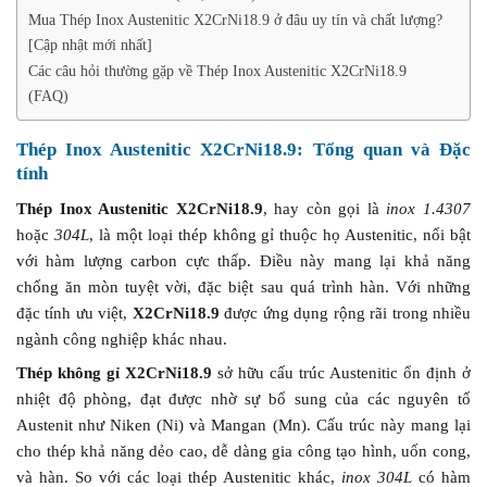
Mua Thép Inox Austenitic X2CrNi18.9 ở đâu uy tín và chất lượng?
[Cập nhật mới nhất]
Các câu hỏi thường gặp về Thép Inox Austenitic X2CrNi18.9
(FAQ)
Thép Inox Austenitic X2CrNi18.9: Tổng quan và Đặc
tính
Thép Inox Austenitic X2CrNi18.9
, hay còn gọi là
inox 1.4307
hoặc
304L
, là một loại thép không gỉ thuộc họ Austenitic, nổi bật
với hàm lượng carbon cực thấp. Điều này mang lại khả năng
chống ăn mòn tuyệt vời, đặc biệt sau quá trình hàn. Với những
đặc tính ưu việt,
X2CrNi18.9
được ứng dụng rộng rãi trong nhiều
ngành công nghiệp khác nhau.
Thép không gỉ X2CrNi18.9
sở hữu cấu trúc Austenitic ổn định ở
nhiệt độ phòng, đạt được nhờ sự bổ sung của các nguyên tố
Austenit như Niken (Ni) và Mangan (Mn). Cấu trúc này mang lại
cho thép khả năng dẻo cao, dễ dàng gia công tạo hình, uốn cong,
và hàn. So với các loại thép Austenitic khác,
inox 304L
có hàm