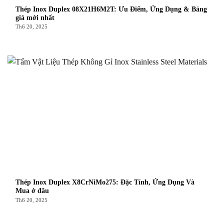
Thép Inox Duplex 08X21H6M2T: Ưu Điểm, Ứng Dụng & Bảng
giá mới nhất
Th6 20, 2025
Thép Inox Duplex X8CrNiMo275: Đặc Tính, Ứng Dụng Và
Mua ở đâu
Th6 20, 2025