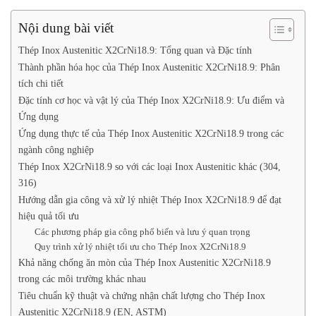
Nội dung bài viết
Thép Inox Austenitic X2CrNi18.9: Tổng quan và Đặc tính
Thành phần hóa học của Thép Inox Austenitic X2CrNi18.9: Phân
tích chi tiết
Đặc tính cơ học và vật lý của Thép Inox X2CrNi18.9: Ưu điểm và
Ứng dụng
Ứng dụng thực tế của Thép Inox Austenitic X2CrNi18.9 trong các
ngành công nghiệp
Thép Inox X2CrNi18.9 so với các loại Inox Austenitic khác (304,
316)
Hướng dẫn gia công và xử lý nhiệt Thép Inox X2CrNi18.9 để đạt
hiệu quả tối ưu
Các phương pháp gia công phổ biến và lưu ý quan trọng
Quy trình xử lý nhiệt tối ưu cho Thép Inox X2CrNi18.9
Khả năng chống ăn mòn của Thép Inox Austenitic X2CrNi18.9
trong các môi trường khác nhau
Tiêu chuẩn kỹ thuật và chứng nhận chất lượng cho Thép Inox
Austenitic X2CrNi18.9 (EN, ASTM)