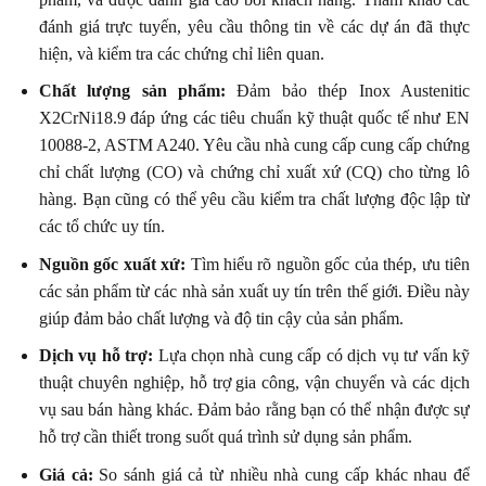
đánh giá trực tuyến, yêu cầu thông tin về các dự án đã thực
hiện, và kiểm tra các chứng chỉ liên quan.
Chất lượng sản phẩm:
Đảm bảo thép Inox Austenitic
X2CrNi18.9 đáp ứng các tiêu chuẩn kỹ thuật quốc tế như EN
10088-2, ASTM A240. Yêu cầu nhà cung cấp cung cấp chứng
chỉ chất lượng (CO) và chứng chỉ xuất xứ (CQ) cho từng lô
hàng. Bạn cũng có thể yêu cầu kiểm tra chất lượng độc lập từ
các tổ chức uy tín.
Nguồn gốc xuất xứ:
Tìm hiểu rõ nguồn gốc của thép, ưu tiên
các sản phẩm từ các nhà sản xuất uy tín trên thế giới. Điều này
giúp đảm bảo chất lượng và độ tin cậy của sản phẩm.
Dịch vụ hỗ trợ:
Lựa chọn nhà cung cấp có dịch vụ tư vấn kỹ
thuật chuyên nghiệp, hỗ trợ gia công, vận chuyển và các dịch
vụ sau bán hàng khác. Đảm bảo rằng bạn có thể nhận được sự
hỗ trợ cần thiết trong suốt quá trình sử dụng sản phẩm.
Giá cả:
So sánh giá cả từ nhiều nhà cung cấp khác nhau để