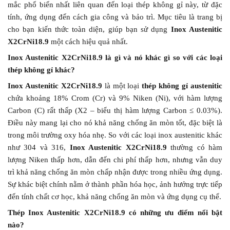
mắc phổ biến nhất liên quan đến loại thép không gỉ này, từ đặc
tính, ứng dụng đến cách gia công và bảo trì. Mục tiêu là trang bị
cho bạn kiến thức toàn diện, giúp bạn sử dụng
Inox Austenitic
X2CrNi18.9
một cách hiệu quả nhất.
Inox Austenitic X2CrNi18.9 là gì và nó khác gì so với các loại
thép không gỉ khác?
Inox Austenitic X2CrNi18.9
là một loại
thép không gỉ austenitic
chứa khoảng 18% Crom (Cr) và 9% Niken (Ni), với hàm lượng
Carbon (C) rất thấp (X2 – biểu thị hàm lượng Carbon ≤ 0.03%).
Điều này mang lại cho nó khả năng chống ăn mòn tốt, đặc biệt là
trong môi trường oxy hóa nhẹ. So với các loại inox austenitic khác
như 304 và 316,
Inox Austenitic X2CrNi18.9
thường có hàm
lượng Niken thấp hơn, dẫn đến chi phí thấp hơn, nhưng vẫn duy
trì khả năng chống ăn mòn chấp nhận được trong nhiều ứng dụng.
Sự khác biệt chính nằm ở thành phần hóa học, ảnh hưởng trực tiếp
đến tính chất cơ học, khả năng chống ăn mòn và ứng dụng cụ thể.
Thép Inox Austenitic X2CrNi18.9 có những ưu điểm nổi bật
nào?