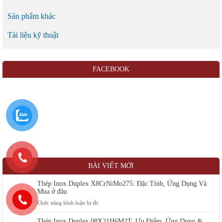
Sản phẩm khác
Tài liệu kỹ thuật
FACEBOOK
BÀI VIẾT MỚI
Thép Inox Duplex X8CrNiMo275: Đặc Tính, Ứng Dụng Và
Mua ở đâu
ở
Chức năng bình luận bị tắt
Thép
Inox
Thép Inox Duplex 08X21H6M2T: Ưu Điểm, Ứng Dụng &