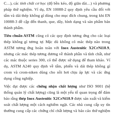
C…), các
tính chất cơ học
(độ bền kéo, độ giãn dài…) và phương
pháp thử nghiệm. Ví dụ, EN 10088-2 quy định yêu cầu đối với
tấm và dải thép không gỉ dùng cho mục đích chung, trong khi EN
10088-3 đề cập đến thanh, que, dây, hình dạng và sản phẩm bán
thành phẩm.
Tiêu chuẩn ASTM
cũng có các quy định tương ứng cho các loại
thép không gỉ tương tự. Mặc dù không có mác thép nào trong
ASTM tương ứng hoàn toàn với
Inox Austenitic X2CrNi18.9
,
nhưng các mác thép tương đương về thành phần và tính chất, như
các mác thuộc series 300, có thể được sử dụng để tham khảo. Ví
dụ, ASTM A240 quy định về tấm, phiến và dải thép không gỉ
crom và crom-niken dùng cho nồi hơi chịu áp lực và các ứng
dụng công nghiệp.
Việc đạt được các
chứng nhận chất lượng
như ISO 9001 (hệ
thống quản lý chất lượng) cũng là một yếu tố quan trọng để đảm
bảo rằng
thép Inox Austenitic X2CrNi18.9
được sản xuất và kiểm
soát chất lượng một cách nghiêm ngặt. Các nhà cung cấp uy tín
thường cung cấp các chứng chỉ chất lượng và báo cáo thử nghiệm