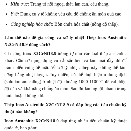
Kiến trúc:
Trang trí nội ngoại thất, lan can, cầu thang.
Y tế:
Dụng cụ y tế không yêu cầu độ chống ăn mòn quá cao.
Công nghiệp hóa chất:
Bồn chứa hóa chất (nồng độ thấp).
Làm thế nào để gia công và xử lý nhiệt Thép Inox Austenitic
X2CrNi18.9 đúng cách?
Gia công
inox X2CrNi18.9
tương tự như các loại thép austenitic
khác. Cần sử dụng dụng cụ cắt sắc bén và làm mát đầy đủ để
tránh biến cứng bề mặt. Về xử lý nhiệt, thép này không thể làm
cứng bằng nhiệt luyện. Tuy nhiên, có thể thực hiện ủ dung dịch
(solution annealing) ở nhiệt độ khoảng 1000-1100°C để cải thiện
độ dẻo và khả năng chống ăn mòn. Sau đó làm nguội nhanh trong
nước hoặc không khí.
Thép Inox Austenitic X2CrNi18.9 có đáp ứng các tiêu chuẩn kỹ
thuật nào không?
Inox Austenitic X2CrNi18.9
đáp ứng nhiều tiêu chuẩn kỹ thuật
quốc tế, bao gồm: