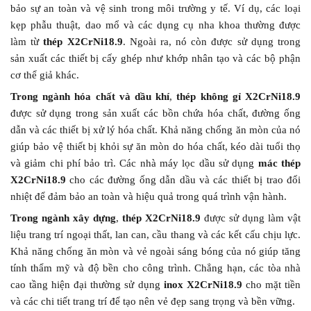
bảo sự an toàn và vệ sinh trong môi trường y tế. Ví dụ, các loại
kẹp phẫu thuật, dao mổ và các dụng cụ nha khoa thường được
làm từ
thép X2CrNi18.9
. Ngoài ra, nó còn được sử dụng trong
sản xuất các thiết bị cấy ghép như khớp nhân tạo và các bộ phận
cơ thể giả khác.
Trong ngành hóa chất và dầu khí
,
thép không gỉ X2CrNi18.9
được sử dụng trong sản xuất các bồn chứa hóa chất, đường ống
dẫn và các thiết bị xử lý hóa chất. Khả năng chống ăn mòn của nó
giúp bảo vệ thiết bị khỏi sự ăn mòn do hóa chất, kéo dài tuổi thọ
và giảm chi phí bảo trì. Các nhà máy lọc dầu sử dụng
mác thép
X2CrNi18.9
cho các đường ống dẫn dầu và các thiết bị trao đổi
nhiệt để đảm bảo an toàn và hiệu quả trong quá trình vận hành.
Trong ngành xây dựng
,
thép X2CrNi18.9
được sử dụng làm vật
liệu trang trí ngoại thất, lan can, cầu thang và các kết cấu chịu lực.
Khả năng chống ăn mòn và vẻ ngoài sáng bóng của nó giúp tăng
tính thẩm mỹ và độ bền cho công trình. Chẳng hạn, các tòa nhà
cao tầng hiện đại thường sử dụng
inox X2CrNi18.9
cho mặt tiền
và các chi tiết trang trí để tạo nên vẻ đẹp sang trọng và bền vững.