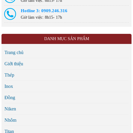
Giờ làm việc: 8h15- 17h
Hotline 3: 0909.246.316
Giờ làm việc: 8h15- 17h
DANH MỤC SẢN PHẨM
Trang chủ
Giới thiệu
Thép
Inox
Đồng
Niken
Nhôm
Titan