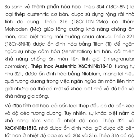
So sánh về
thành phần hóa học
, thép 304 (18Cr-8Ni) là
loại thép austenitic cơ bản, được sử dụng rộng rãi nhờ
tính đa dụng. Thép 316 (18Cr-10Ni-2Mo) có thêm
Molypden (Mo) giúp tăng cường khả năng chống ăn
mòn, đặc biệt trong môi trường chứa clorua. Thép 321
(18Cr-8Ni-Ti) được ổn định hóa bằng Titan (Ti) để ngăn
ngừa sự nhạy cảm hóa (sensitization) khi hàn, cải thiện
khả năng chống ăn mòn liên tinh giới (intergranular
corrosion).
Thép Inox Austenitic X6CrNiNb18-10
, tương tự
như 321, được ổn định hóa bằng Niobium, mang lại hiệu
quả tương đương trong việc ngăn ngừa ăn mòn liên tinh
giới nhưng có thể có một số khác biệt nhỏ về độ bền và
khả năng gia công.
Về
đặc tính cơ học
, cả bốn loại thép đều có độ bền kéo
và độ dẻo tương đương. Tuy nhiên, sự khác biệt nằm ở
khả năng làm việc ở nhiệt độ cao. Thép 321 và
X6CrNiNb1810
, nhờ được ổn định hóa, giữ được độ bền
tốt hơn ở nhiệt độ cao so với 304 và 316. Thép 316 có độ