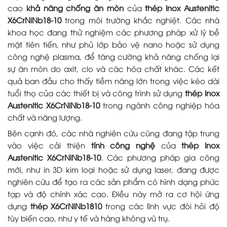
cao
khả năng chống ăn mòn
của
thép Inox Austenitic
X6CrNiNb18-10
trong môi trường khắc nghiệt. Các nhà
khoa học đang thử nghiệm các phương pháp xử lý bề
mặt tiên tiến, như phủ lớp bảo vệ nano hoặc sử dụng
công nghệ plasma, để tăng cường khả năng chống lại
sự ăn mòn do axit, clo và các hóa chất khác. Các kết
quả ban đầu cho thấy tiềm năng lớn trong việc kéo dài
tuổi thọ của các thiết bị và công trình sử dụng
thép Inox
Austenitic X6CrNiNb18-10
trong ngành công nghiệp hóa
chất và năng lượng.
Bên cạnh đó, các nhà nghiên cứu cũng đang tập trung
vào việc cải thiện
tính công nghệ
của
thép Inox
Austenitic X6CrNiNb18-10
. Các phương pháp gia công
mới, như in 3D kim loại hoặc sử dụng laser, đang được
nghiên cứu để tạo ra các sản phẩm có hình dạng phức
tạp và độ chính xác cao. Điều này mở ra cơ hội ứng
dụng
thép X6CrNiNb1810
trong các lĩnh vực đòi hỏi độ
tùy biến cao, như y tế và hàng không vũ trụ.