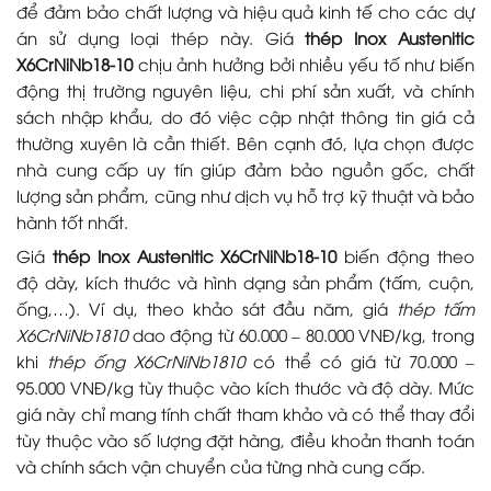
để đảm bảo chất lượng và hiệu quả kinh tế cho các dự
án sử dụng loại thép này. Giá
thép Inox Austenitic
X6CrNiNb18-10
chịu ảnh hưởng bởi nhiều yếu tố như biến
động thị trường nguyên liệu, chi phí sản xuất, và chính
sách nhập khẩu, do đó việc cập nhật thông tin giá cả
thường xuyên là cần thiết. Bên cạnh đó, lựa chọn được
nhà cung cấp uy tín giúp đảm bảo nguồn gốc, chất
lượng sản phẩm, cũng như dịch vụ hỗ trợ kỹ thuật và bảo
hành tốt nhất.
Giá
thép Inox Austenitic X6CrNiNb18-10
biến động theo
độ dày, kích thước và hình dạng sản phẩm (tấm, cuộn,
ống,…). Ví dụ, theo khảo sát đầu năm, giá
thép tấm
X6CrNiNb1810
dao động từ 60.000 – 80.000 VNĐ/kg, trong
khi
thép ống X6CrNiNb1810
có thể có giá từ 70.000 –
95.000 VNĐ/kg tùy thuộc vào kích thước và độ dày. Mức
giá này chỉ mang tính chất tham khảo và có thể thay đổi
tùy thuộc vào số lượng đặt hàng, điều khoản thanh toán
và chính sách vận chuyển của từng nhà cung cấp.