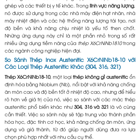
ghép và các thiết bị y tế khác. Trong
lĩnh vực năng lượng
,
nó được sử dụng trong các nhà máy điện hạt nhân, nhà
máy nhiệt điện và các hệ thống năng lượng tái tạo, nơi
độ bền và khả năng chịu nhiệt là yếu tố then chốt.
Những ứng dụng này chỉ là một phần nhỏ trong số rất
nhiều ứng dụng tiềm năng của
thép X6CrNiNb1810
trong
các ngành công nghiệp hiện đại.
So Sánh Thép Inox Austenitic X6CrNiNb18-10 với
Các Loại Thép Austenitic Khác (304, 316, 321)
Thép X6CrNiNb18-10
, một loại
thép không gỉ austenitic
ổn
định hóa bằng Niobium (Nb), nổi bật với khả năng chống
ăn mòn cao và độ bền tốt ở nhiệt độ cao, nhưng để hiểu
rõ hơn về giá trị của nó, việc so sánh với các mác thép
austenitic phổ biến khác như
304, 316 và 321
là vô cùng
cần thiết. Việc so sánh này sẽ tập trung vào thành phần
hóa học, đặc tính cơ học, khả năng chống ăn mòn, ứng
dụng và giá thành, từ đó giúp người dùng đưa ra lựa
chọn phù hợp nhất với nhu cầu cụ thể.