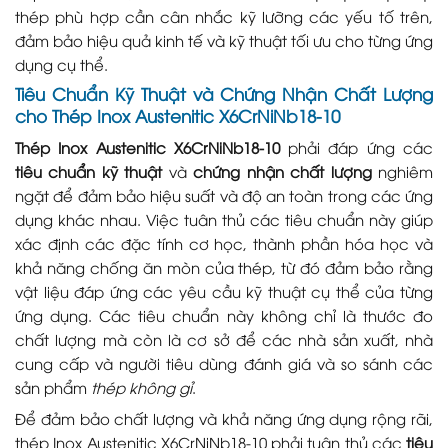
thép phù hợp cần cân nhắc kỹ lưỡng các yếu tố trên,
đảm bảo hiệu quả kinh tế và kỹ thuật tối ưu cho từng ứng
dụng cụ thể.
Tiêu Chuẩn Kỹ Thuật và Chứng Nhận Chất Lượng
cho Thép Inox Austenitic X6CrNiNb18-10
Thép Inox Austenitic X6CrNiNb18-10
phải đáp ứng các
tiêu chuẩn kỹ thuật
và
chứng nhận chất lượng
nghiêm
ngặt để đảm bảo hiệu suất và độ an toàn trong các ứng
dụng khác nhau. Việc tuân thủ các tiêu chuẩn này giúp
xác định các đặc tính cơ học, thành phần hóa học và
khả năng chống ăn mòn của thép, từ đó đảm bảo rằng
vật liệu đáp ứng các yêu cầu kỹ thuật cụ thể của từng
ứng dụng. Các tiêu chuẩn này không chỉ là thước đo
chất lượng mà còn là cơ sở để các nhà sản xuất, nhà
cung cấp và người tiêu dùng đánh giá và so sánh các
sản phẩm
thép không gỉ
.
Để đảm bảo chất lượng và khả năng ứng dụng rộng rãi,
thép Inox Austenitic X6CrNiNb18-10 phải tuân thủ các
tiêu