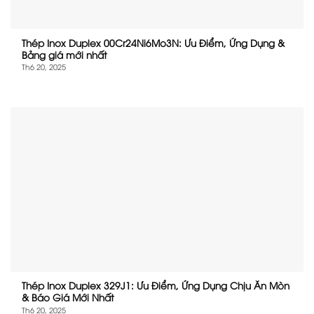
Thép Inox Duplex 00Cr24Ni6Mo3N: Ưu Điểm, Ứng Dụng &
Bảng giá mới nhất
Th6 20, 2025
Thép Inox Duplex 329J1: Ưu Điểm, Ứng Dụng Chịu Ăn Mòn
& Báo Giá Mới Nhất
Th6 20, 2025