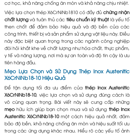
cơ học, khả năng chống ăn mòn và khả năng chịu nhiệt.
Việc lựa chọn thép X6CrNiNb1810 có đầy đủ
chứng nhận
chất lượng
và tuân thủ các
tiêu chuẩn kỹ thuật
là yếu tố
then chốt để đảm bảo hiệu quả và độ bền của các
công trình, thiết bị và sản phẩm sử dụng vật liệu này. Điều
này đặc biệt quan trọng trong các ngành công nghiệp
đòi hỏi khắt khe về chất lượng như hóa chất, thực phẩm,
y tế và năng lượng, nơi mà sự an toàn và độ tin cậy là ưu
tiên hàng đầu.
Mẹo Lựa Chọn và Sử Dụng Thép Inox Austenitic
X6CrNiNb18-10 Hiệu Quả
Để tận dụng tối đa ưu điểm của
thép Inox Austenitic
X6CrNiNb18-10
, việc lựa chọn và sử dụng đúng cách là
vô cùng quan trọng. Bài viết này sẽ cung cấp những
mẹo
hữu ích giúp bạn chọn mua và sử dụng
thép Inox
Austenitic X6CrNiNb18-10
một cách hiệu quả nhất, đảm
bảo độ bền, khả năng chống ăn mòn và hiệu suất tối ưu
trong các ứng dụng khác nhau. Hiểu rõ các yếu tố ảnh