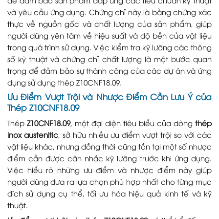
và yêu cầu ứng dụng. Chứng chỉ này là bằng chứng xác
thực về nguồn gốc và chất lượng của sản phẩm, giúp
người dùng yên tâm về hiệu suất và độ bền của vật liệu
trong quá trình sử dụng. Việc kiểm tra kỹ lưỡng các thông
số kỹ thuật và chứng chỉ chất lượng là một bước quan
trọng để đảm bảo sự thành công của các dự án và ứng
dụng sử dụng thép Z10CNF18.09.
Ưu Điểm Vượt Trội và Nhược Điểm Cần Lưu Ý của
Thép Z10CNF18.09
Thép
Z10CNF18.09
, một đại diện tiêu biểu của dòng
thép
inox austenitic
, sở hữu nhiều ưu điểm vượt trội so với các
vật liệu khác, nhưng đồng thời cũng tồn tại một số nhược
điểm cần được cân nhắc kỹ lưỡng trước khi ứng dụng.
Việc hiểu rõ những ưu điểm và nhược điểm này giúp
người dùng đưa ra lựa chọn phù hợp nhất cho từng mục
đích sử dụng cụ thể, tối ưu hóa hiệu quả kinh tế và kỹ
thuật.