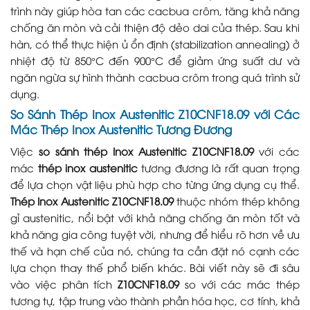
trình này giúp hòa tan các cacbua crôm, tăng khả năng
chống ăn mòn và cải thiện độ dẻo dai của thép. Sau khi
hàn, có thể thực hiện ủ ổn định (stabilization annealing) ở
nhiệt độ từ 850°C đến 900°C để giảm ứng suất dư và
ngăn ngừa sự hình thành cacbua crôm trong quá trình sử
dụng.
So Sánh Thép Inox Austenitic Z10CNF18.09 với Các
Mác Thép Inox Austenitic Tương Đương
Việc
so sánh thép Inox Austenitic Z10CNF18.09
với các
mác
thép inox austenitic
tương đương là rất quan trọng
để lựa chọn vật liệu phù hợp cho từng ứng dụng cụ thể.
Thép Inox Austenitic Z10CNF18.09
thuộc nhóm thép không
gỉ austenitic, nổi bật với khả năng chống ăn mòn tốt và
khả năng gia công tuyệt vời, nhưng để hiểu rõ hơn về ưu
thế và hạn chế của nó, chúng ta cần đặt nó cạnh các
lựa chọn thay thế phổ biến khác. Bài viết này sẽ đi sâu
vào việc phân tích
Z10CNF18.09
so với các mác thép
tương tự, tập trung vào thành phần hóa học, cơ tính, khả