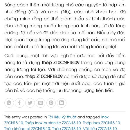
Bằng cách thêm một lượng nhỏ các nguyên tố hợp kim
như đồng (Cu) và niobi (Nb), các nhà khoa học đã
chứng minh rằng có thể giảm thiểu sự hình thành các
pha không mong muốn trong quá trình hàn, từ đó tăng
cường độ bền và độ dẻo dai của mối hàn. Điều này đặc
biệt quan trọng trong các ứng dụng kết cấu, nơi mà mối
hàn phải chịu tải trọng lớn và môi trường khắc nghiệt.
Cuối cùng, một lĩnh vực nghiên cứu mới nổi đầy tiềm
năng là sử dụng
thép Z10CNF18.09
trong các ứng dụng
năng lượng tái tạo. Với khả năng chống ăn mòn và độ
bền cao,
thép Z10CNF18.09
có thể được sử dụng để chế
tạo các tấm pin mặt trời hiệu suất cao, các tuabin gió
bền bỉ, và các hệ thống lưu trữ năng lượng tiên tiến.
This entry was posted in
Tài liệu kỹ thuật
and tagged
Inox
Z2CN18.10
,
Thép Inox Austenitic Z2CN18.10
,
Thép Inox Z2CN18.10
,
Thép không gỉ Z2CN18.10
,
Thép Z2CN18.10
,
Vật liệu Z2CN18.10
,