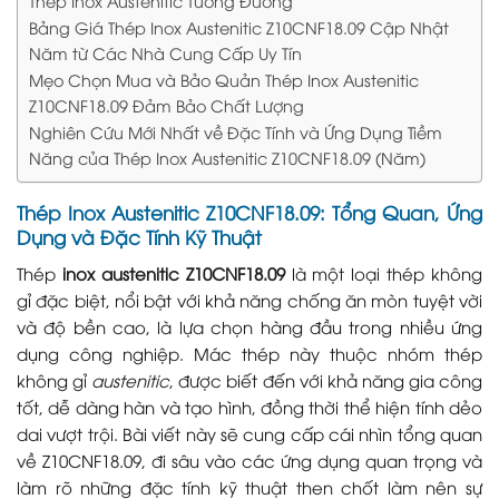
Thép Inox Austenitic Tương Đương
Bảng Giá Thép Inox Austenitic Z10CNF18.09 Cập Nhật
Năm từ Các Nhà Cung Cấp Uy Tín
Mẹo Chọn Mua và Bảo Quản Thép Inox Austenitic
Z10CNF18.09 Đảm Bảo Chất Lượng
Nghiên Cứu Mới Nhất về Đặc Tính và Ứng Dụng Tiềm
Năng của Thép Inox Austenitic Z10CNF18.09 (Năm)
Thép Inox Austenitic Z10CNF18.09: Tổng Quan, Ứng
Dụng và Đặc Tính Kỹ Thuật
Thép
inox austenitic Z10CNF18.09
là một loại thép không
gỉ đặc biệt, nổi bật với khả năng chống ăn mòn tuyệt vời
và độ bền cao, là lựa chọn hàng đầu trong nhiều ứng
dụng công nghiệp. Mác thép này thuộc nhóm thép
không gỉ
austenitic
, được biết đến với khả năng gia công
tốt, dễ dàng hàn và tạo hình, đồng thời thể hiện tính dẻo
dai vượt trội. Bài viết này sẽ cung cấp cái nhìn tổng quan
về Z10CNF18.09, đi sâu vào các ứng dụng quan trọng và
làm rõ những đặc tính kỹ thuật then chốt làm nên sự