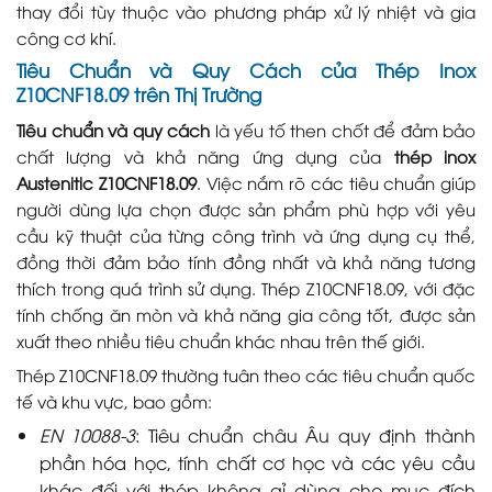
thay đổi tùy thuộc vào phương pháp xử lý nhiệt và gia
công cơ khí.
Tiêu Chuẩn và Quy Cách của Thép Inox
Z10CNF18.09 trên Thị Trường
Tiêu chuẩn và quy cách
là yếu tố then chốt để đảm bảo
chất lượng và khả năng ứng dụng của
thép inox
Austenitic Z10CNF18.09
. Việc nắm rõ các tiêu chuẩn giúp
người dùng lựa chọn được sản phẩm phù hợp với yêu
cầu kỹ thuật của từng công trình và ứng dụng cụ thể,
đồng thời đảm bảo tính đồng nhất và khả năng tương
thích trong quá trình sử dụng. Thép Z10CNF18.09, với đặc
tính chống ăn mòn và khả năng gia công tốt, được sản
xuất theo nhiều tiêu chuẩn khác nhau trên thế giới.
Thép Z10CNF18.09 thường tuân theo các tiêu chuẩn quốc
tế và khu vực, bao gồm:
EN 10088-3
: Tiêu chuẩn châu Âu quy định thành
phần hóa học, tính chất cơ học và các yêu cầu
khác đối với thép không gỉ dùng cho mục đích