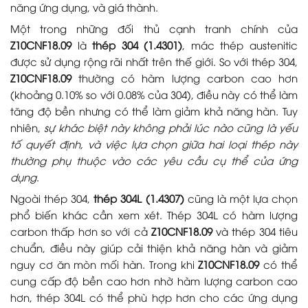
năng ứng dụng, và giá thành.
Một trong những đối thủ cạnh tranh chính của
Z10CNF18.09
là
thép 304 (1.4301)
, mác thép austenitic
được sử dụng rộng rãi nhất trên thế giới. So với thép 304,
Z10CNF18.09
thường có hàm lượng carbon cao hơn
(khoảng 0.10% so với 0.08% của 304), điều này có thể làm
tăng độ bền nhưng có thể làm giảm khả năng hàn. Tuy
nhiên,
sự khác biệt này không phải lúc nào cũng là yếu
tố quyết định, và việc lựa chọn giữa hai loại thép này
thường phụ thuộc vào các yêu cầu cụ thể của ứng
dụng
.
Ngoài thép 304,
thép 304L (1.4307)
cũng là một lựa chọn
phổ biến khác cần xem xét. Thép 304L có hàm lượng
carbon thấp hơn so với cả
Z10CNF18.09
và thép 304 tiêu
chuẩn, điều này giúp cải thiện khả năng hàn và giảm
nguy cơ ăn mòn mối hàn. Trong khi
Z10CNF18.09
có thể
cung cấp độ bền cao hơn nhờ hàm lượng carbon cao
hơn, thép 304L có thể phù hợp hơn cho các ứng dụng