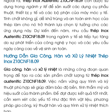
Ngoài ra,
thép Inox Austenitic Z10CNF18.09
còn được sử
dụng trong
ngành y tế
để sản xuất các dụng cụ phẫu
thuật, thiết bị y tế và các bộ phận của máy móc y tế.
Tính chất không gỉ, dễ khử trùng và an toàn sinh học của
thép làm cho nó trở thành lựa chọn lý tưởng cho các
ứng dụng này. Dự kiến đến năm, nhu cầu
thép Inox
Austenitic Z10CNF18.09
trong ngành y tế sẽ tiếp tục tăng
do sự phát triển của công nghệ y học và các yêu cầu
ngày càng cao về vệ sinh an toàn.
Hướng Dẫn Gia Công, Hàn và Xử Lý Nhiệt Thép
Inox Z10CNF18.09
Gia công
,
hàn
và
xử lý nhiệt
là những công đoạn quan
trọng để tạo ra các sản phẩm chất lượng từ
thép inox
austenitic Z10CNF18.09
. Việc nắm vững quy trình và kỹ
thuật phù hợp sẽ giúp đảm bảo độ bền, tính thẩm mỹ và
hiệu suất của thành phẩm. Để đạt được kết quả tốt nhất,
cần xem xét các yếu tố như đặc tính vật liệu, phương
pháp gia công, kỹ thuật hàn và quy trình xử lý nhiệt thích
hợp.