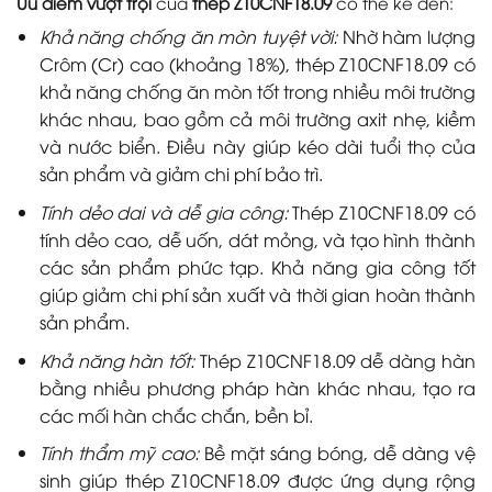
Ưu điểm vượt trội
của
thép Z10CNF18.09
có thể kể đến:
Khả năng chống ăn mòn tuyệt vời:
Nhờ hàm lượng
Crôm (Cr) cao (khoảng 18%), thép Z10CNF18.09 có
khả năng chống ăn mòn tốt trong nhiều môi trường
khác nhau, bao gồm cả môi trường axit nhẹ, kiềm
và nước biển. Điều này giúp kéo dài tuổi thọ của
sản phẩm và giảm chi phí bảo trì.
Tính dẻo dai và dễ gia công:
Thép Z10CNF18.09 có
tính dẻo cao, dễ uốn, dát mỏng, và tạo hình thành
các sản phẩm phức tạp. Khả năng gia công tốt
giúp giảm chi phí sản xuất và thời gian hoàn thành
sản phẩm.
Khả năng hàn tốt:
Thép Z10CNF18.09 dễ dàng hàn
bằng nhiều phương pháp hàn khác nhau, tạo ra
các mối hàn chắc chắn, bền bỉ.
Tính thẩm mỹ cao:
Bề mặt sáng bóng, dễ dàng vệ
sinh giúp thép Z10CNF18.09 được ứng dụng rộng