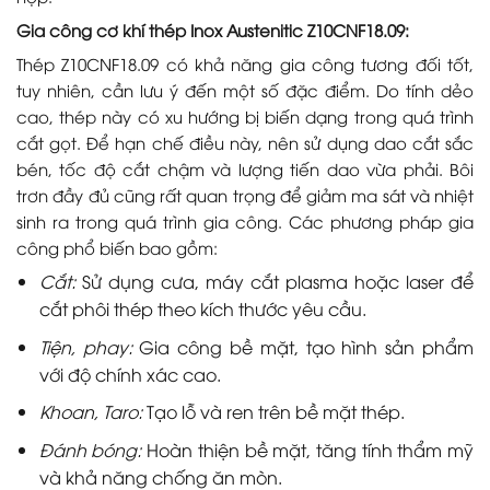
Gia công cơ khí thép Inox Austenitic Z10CNF18.09:
Thép Z10CNF18.09 có khả năng gia công tương đối tốt,
tuy nhiên, cần lưu ý đến một số đặc điểm. Do tính dẻo
cao, thép này có xu hướng bị biến dạng trong quá trình
cắt gọt. Để hạn chế điều này, nên sử dụng dao cắt sắc
bén, tốc độ cắt chậm và lượng tiến dao vừa phải. Bôi
trơn đầy đủ cũng rất quan trọng để giảm ma sát và nhiệt
sinh ra trong quá trình gia công. Các phương pháp gia
công phổ biến bao gồm:
Cắt:
Sử dụng cưa, máy cắt plasma hoặc laser để
cắt phôi thép theo kích thước yêu cầu.
Tiện, phay:
Gia công bề mặt, tạo hình sản phẩm
với độ chính xác cao.
Khoan, Taro:
Tạo lỗ và ren trên bề mặt thép.
Đánh bóng:
Hoàn thiện bề mặt, tăng tính thẩm mỹ
và khả năng chống ăn mòn.