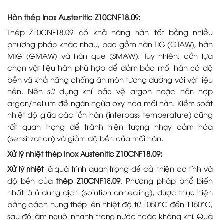
Hàn thép Inox Austenitic Z10CNF18.09:
Thép Z10CNF18.09 có khả năng hàn tốt bằng nhiều
phương pháp khác nhau, bao gồm hàn TIG (GTAW), hàn
MIG (GMAW) và hàn que (SMAW). Tuy nhiên, cần lựa
chọn vật liệu hàn phù hợp để đảm bảo mối hàn có độ
bền và khả năng chống ăn mòn tương đương với vật liệu
nền. Nên sử dụng khí bảo vệ argon hoặc hỗn hợp
argon/helium để ngăn ngừa oxy hóa mối hàn. Kiểm soát
nhiệt độ giữa các lần hàn (interpass temperature) cũng
rất quan trọng để tránh hiện tượng nhạy cảm hóa
(sensitization) và giảm độ bền của mối hàn.
Xử lý nhiệt thép Inox Austenitic Z10CNF18.09:
Xử lý nhiệt
là quá trình quan trọng để cải thiện cơ tính và
độ bền của
thép Z10CNF18.09
. Phương pháp phổ biến
nhất là ủ dung dịch (solution annealing), được thực hiện
bằng cách nung thép lên nhiệt độ từ 1050°C đến 1150°C,
sau đó làm nguội nhanh trong nước hoặc không khí. Quá