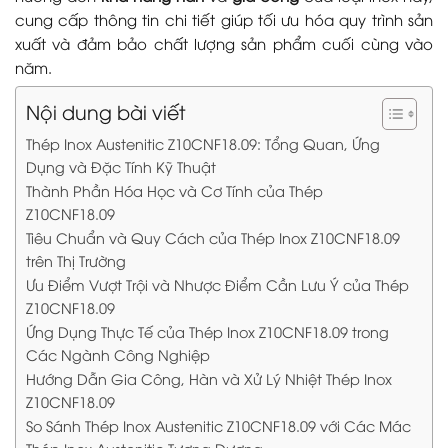
cung cấp thông tin chi tiết giúp tối ưu hóa quy trình sản
xuất và đảm bảo chất lượng sản phẩm cuối cùng vào
năm.
Nội dung bài viết
Thép Inox Austenitic Z10CNF18.09: Tổng Quan, Ứng
Dụng và Đặc Tính Kỹ Thuật
Thành Phần Hóa Học và Cơ Tính của Thép
Z10CNF18.09
Tiêu Chuẩn và Quy Cách của Thép Inox Z10CNF18.09
trên Thị Trường
Ưu Điểm Vượt Trội và Nhược Điểm Cần Lưu Ý của Thép
Z10CNF18.09
Ứng Dụng Thực Tế của Thép Inox Z10CNF18.09 trong
Các Ngành Công Nghiệp
Hướng Dẫn Gia Công, Hàn và Xử Lý Nhiệt Thép Inox
Z10CNF18.09
So Sánh Thép Inox Austenitic Z10CNF18.09 với Các Mác