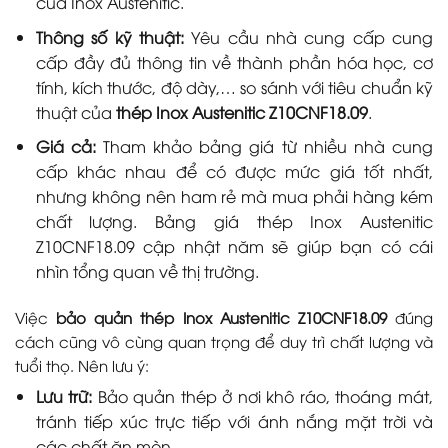
của Inox Austenitic.
Thông số kỹ thuật:
Yêu cầu nhà cung cấp cung
cấp đầy đủ thông tin về thành phần hóa học, cơ
tính, kích thước, độ dày,… so sánh với tiêu chuẩn kỹ
thuật của
thép Inox Austenitic Z10CNF18.09
.
Giá cả:
Tham khảo bảng giá từ nhiều nhà cung
cấp khác nhau để có được mức giá tốt nhất,
nhưng không nên ham rẻ mà mua phải hàng kém
chất lượng. Bảng giá thép Inox Austenitic
Z10CNF18.09 cập nhật năm sẽ giúp bạn có cái
nhìn tổng quan về thị trường.
Việc
bảo quản thép Inox Austenitic Z10CNF18.09
đúng
cách cũng vô cùng quan trọng để duy trì chất lượng và
tuổi thọ. Nên lưu ý:
Lưu trữ:
Bảo quản thép ở nơi khô ráo, thoáng mát,
tránh tiếp xúc trực tiếp với ánh nắng mặt trời và
các chất ăn mòn.