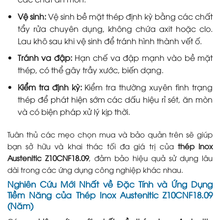
Vệ sinh:
Vệ sinh bề mặt thép định kỳ bằng các chất
tẩy rửa chuyên dụng, không chứa axit hoặc clo.
Lau khô sau khi vệ sinh để tránh hình thành vết ố.
Tránh va đập:
Hạn chế va đập mạnh vào bề mặt
thép, có thể gây trầy xước, biến dạng.
Kiểm tra định kỳ:
Kiểm tra thường xuyên tình trạng
thép để phát hiện sớm các dấu hiệu rỉ sét, ăn mòn
và có biện pháp xử lý kịp thời.
Tuân thủ các mẹo chọn mua và bảo quản trên sẽ giúp
bạn sở hữu và khai thác tối đa giá trị của
thép Inox
Austenitic Z10CNF18.09
, đảm bảo hiệu quả sử dụng lâu
dài trong các ứng dụng công nghiệp khác nhau.
Nghiên Cứu Mới Nhất về Đặc Tính và Ứng Dụng
Tiềm Năng của Thép Inox Austenitic Z10CNF18.09
(Năm)