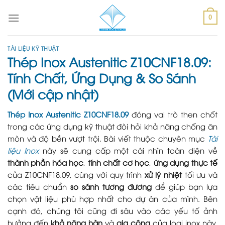
Skip
to
0
content
TÀI LIỆU KỸ THUẬT
Thép Inox Austenitic Z10CNF18.09:
Tính Chất, Ứng Dụng & So Sánh
(Mới cập nhật)
Thép Inox Austenitic Z10CNF18.09
đóng vai trò then chốt
trong các ứng dụng kỹ thuật đòi hỏi khả năng chống ăn
mòn và độ bền vượt trội. Bài viết thuộc chuyên mục
Tài
liệu Inox
này sẽ cung cấp một cái nhìn toàn diện về
thành phần hóa học
,
tính chất cơ học
,
ứng dụng thực tế
của Z10CNF18.09, cùng với quy trình
xử lý nhiệt
tối ưu và
các tiêu chuẩn
so sánh tương đương
để giúp bạn lựa
chọn vật liệu phù hợp nhất cho dự án của mình. Bên
cạnh đó, chúng tôi cũng đi sâu vào các yếu tố ảnh
hưởng đến
khả năng hàn
và
gia công
của loại inox này,