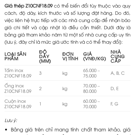
Giá thép Z10CNF18.09
có thể biến đổi tùy thuộc vào quy
cách, độ dày, kích thước và số lượng đặt hàng. Do đó,
việc liên hệ trực tiếp với các nhà cung cấp để nhận báo
giá chi tiết và cập nhật là điều cần thiết. Dưới đây là
bảng giá tham khảo năm từ một số nhà cung cấp uy tín
(lưu ý, đây chỉ là mức giá ước tính và có thể thay đổi):
ĐỘ
NHÀ
LOẠI SẢN
ĐƠN
GIÁ
DÀY
CUNG
PHẨM
VỊ TÍNH
(VNĐ/KG)
(MM)
CẤP
Tấm inox
65.000 –
3
kg
A, B, C
Z10CNF18.09
75.000
Ống inox
70.000 –
2
kg
D, E
Z10CNF18.09
80.000
Cuộn inox
60.000 –
1
kg
F, G
Z10CNF18.09
70.000
Lưu ý:
Bảng giá trên chỉ mang tính chất tham khảo, giá