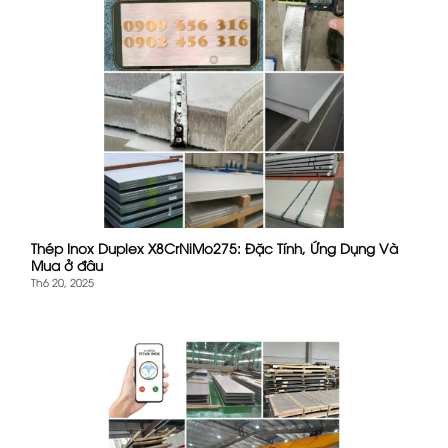
Thép Inox Duplex X8CrNiMo275: Đặc Tính, Ứng Dụng Và
Mua ở đâu
Th6 20, 2025