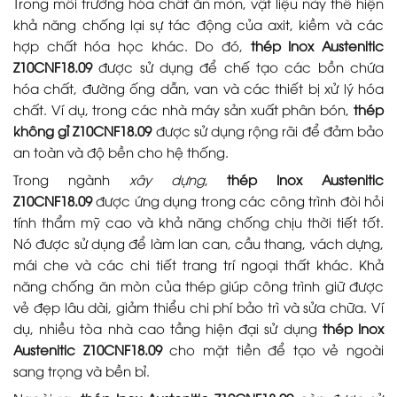
Trong môi trường hóa chất ăn mòn, vật liệu này thể hiện
khả năng chống lại sự tác động của axit, kiềm và các
hợp chất hóa học khác. Do đó,
thép Inox Austenitic
Z10CNF18.09
được sử dụng để chế tạo các bồn chứa
hóa chất, đường ống dẫn, van và các thiết bị xử lý hóa
chất. Ví dụ, trong các nhà máy sản xuất phân bón,
thép
không gỉ Z10CNF18.09
được sử dụng rộng rãi để đảm bảo
an toàn và độ bền cho hệ thống.
Trong ngành
xây dựng
,
thép Inox Austenitic
Z10CNF18.09
được ứng dụng trong các công trình đòi hỏi
tính thẩm mỹ cao và khả năng chống chịu thời tiết tốt.
Nó được sử dụng để làm lan can, cầu thang, vách dựng,
mái che và các chi tiết trang trí ngoại thất khác. Khả
năng chống ăn mòn của thép giúp công trình giữ được
vẻ đẹp lâu dài, giảm thiểu chi phí bảo trì và sửa chữa. Ví
dụ, nhiều tòa nhà cao tầng hiện đại sử dụng
thép Inox
Austenitic Z10CNF18.09
cho mặt tiền để tạo vẻ ngoài
sang trọng và bền bỉ.