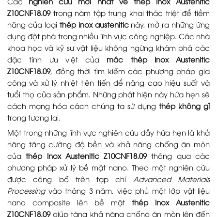
Các
nghiên cứu mới nhất về thép Inox Austenitic
Z10CNF18.09
trong năm tập trung khai thác triệt để tiềm
năng của loại
thép inox austenitic
này, mở ra những ứng
dụng đột phá trong nhiều lĩnh vực công nghiệp. Các nhà
khoa học và kỹ sư vật liệu không ngừng khám phá các
đặc tính ưu việt của
mác thép Inox Austenitic
Z10CNF18.09
, đồng thời tìm kiếm các phương pháp gia
công và xử lý nhiệt tiên tiến để nâng cao hiệu suất và
tuổi thọ của sản phẩm. Những phát hiện này hứa hẹn sẽ
cách mạng hóa cách chúng ta sử dụng
thép không gỉ
trong tương lai.
Một trong những lĩnh vực nghiên cứu đầy hứa hẹn là khả
năng tăng cường độ bền và khả năng chống ăn mòn
của
thép Inox Austenitic Z10CNF18.09
thông qua các
phương pháp xử lý bề mặt nano. Theo một nghiên cứu
được công bố trên tạp chí
Advanced Materials
Processing
vào tháng 3 năm, việc phủ một lớp vật liệu
nano composite lên bề mặt
thép Inox Austenitic
Z10CNF18.09
giúp tăng khả năng chống ăn mòn lên đến