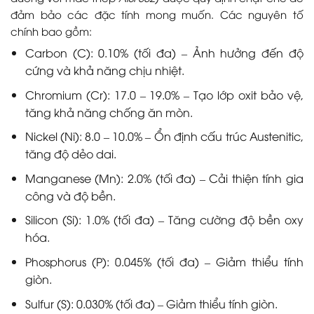
đảm bảo các đặc tính mong muốn. Các nguyên tố
chính bao gồm:
Carbon (C): 0.10% (tối đa) – Ảnh hưởng đến độ
cứng và khả năng chịu nhiệt.
Chromium (Cr): 17.0 – 19.0% – Tạo lớp oxit bảo vệ,
tăng khả năng chống ăn mòn.
Nickel (Ni): 8.0 – 10.0% – Ổn định cấu trúc Austenitic,
tăng độ dẻo dai.
Manganese (Mn): 2.0% (tối đa) – Cải thiện tính gia
công và độ bền.
Silicon (Si): 1.0% (tối đa) – Tăng cường độ bền oxy
hóa.
Phosphorus (P): 0.045% (tối đa) – Giảm thiểu tính
giòn.
Sulfur (S): 0.030% (tối đa) – Giảm thiểu tính giòn.