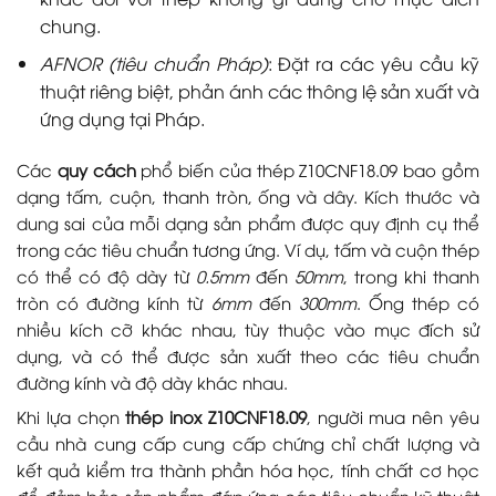
chung.
AFNOR (tiêu chuẩn Pháp)
: Đặt ra các yêu cầu kỹ
thuật riêng biệt, phản ánh các thông lệ sản xuất và
ứng dụng tại Pháp.
Các
quy cách
phổ biến của thép Z10CNF18.09 bao gồm
dạng tấm, cuộn, thanh tròn, ống và dây. Kích thước và
dung sai của mỗi dạng sản phẩm được quy định cụ thể
trong các tiêu chuẩn tương ứng. Ví dụ, tấm và cuộn thép
có thể có độ dày từ
0.5mm
đến
50mm
, trong khi thanh
tròn có đường kính từ
6mm
đến
300mm
. Ống thép có
nhiều kích cỡ khác nhau, tùy thuộc vào mục đích sử
dụng, và có thể được sản xuất theo các tiêu chuẩn
đường kính và độ dày khác nhau.
Khi lựa chọn
thép inox Z10CNF18.09
, người mua nên yêu
cầu nhà cung cấp cung cấp chứng chỉ chất lượng và
kết quả kiểm tra thành phần hóa học, tính chất cơ học
để đảm bảo sản phẩm đáp ứng các tiêu chuẩn kỹ thuật