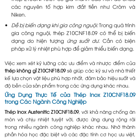
các nguyên tố hợp kim đắt tiền như Crôm và
Niken.
Dễ bị biến dạng khi gia công nguội:
Trong quá trình
gia công nguội, thép Z10CNF18.09 có thể bị biến
dạng do hiện tượng
ứng suất dư
. Cần có biện
pháp xử lý nhiệt phù hợp để giảm thiểu biến dạng.
Việc xem xét kỹ lưỡng các ưu điểm và nhược điểm của
thép không gỉ Z10CNF18.09
sẽ giúp các kỹ sư và nhà thiết
kế lựa chọn vật liệu phù hợp nhất, đảm bảo hiệu suất và
độ bền của sản phẩm trong các ứng dụng khác nhau.
Ứng Dụng Thực Tế của
Thép Inox Z10CNF18.09
trong Các Ngành Công Nghiệp
Thép Inox Austenitic Z10CNF18.09
, với khả năng chống ăn
mòn và chịu nhiệt tuyệt vời, được ứng dụng rộng rãi
trong nhiều ngành công nghiệp khác nhau. Nhờ thành
phần hóa học đặc biệt và các đặc tính cơ học ưu việt,