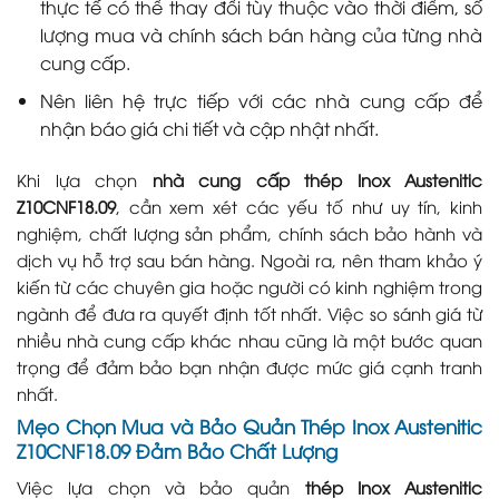
thực tế có thể thay đổi tùy thuộc vào thời điểm, số
lượng mua và chính sách bán hàng của từng nhà
cung cấp.
Nên liên hệ trực tiếp với các nhà cung cấp để
nhận báo giá chi tiết và cập nhật nhất.
Khi lựa chọn
nhà cung cấp thép Inox Austenitic
Z10CNF18.09
, cần xem xét các yếu tố như uy tín, kinh
nghiệm, chất lượng sản phẩm, chính sách bảo hành và
dịch vụ hỗ trợ sau bán hàng. Ngoài ra, nên tham khảo ý
kiến từ các chuyên gia hoặc người có kinh nghiệm trong
ngành để đưa ra quyết định tốt nhất. Việc so sánh giá từ
nhiều nhà cung cấp khác nhau cũng là một bước quan
trọng để đảm bảo bạn nhận được mức giá cạnh tranh
nhất.
Mẹo Chọn Mua và Bảo Quản Thép Inox Austenitic
Z10CNF18.09 Đảm Bảo Chất Lượng
Việc lựa chọn và bảo quản
thép Inox Austenitic