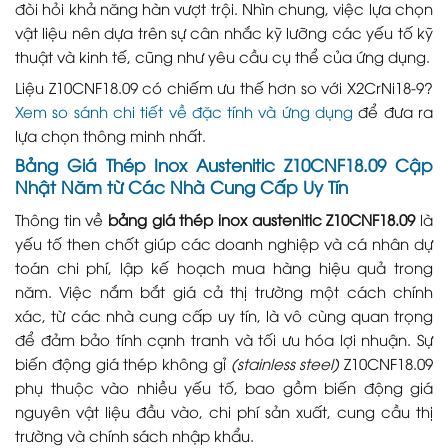
đòi hỏi khả năng hàn vượt trội. Nhìn chung, việc lựa chọn
vật liệu nên dựa trên sự cân nhắc kỹ lưỡng các yếu tố kỹ
thuật và kinh tế, cũng như yêu cầu cụ thể của ứng dụng.
Liệu Z10CNF18.09 có chiếm ưu thế hơn so với X2CrNi18-9?
Xem so sánh chi tiết về đặc tính và ứng dụng
để đưa ra
lựa chọn thông minh nhất.
Bảng Giá Thép Inox Austenitic Z10CNF18.09 Cập
Nhật Năm từ Các Nhà Cung Cấp Uy Tín
Thông tin về
bảng giá thép inox austenitic Z10CNF18.09
là
yếu tố then chốt giúp các doanh nghiệp và cá nhân dự
toán chi phí, lập kế hoạch mua hàng hiệu quả trong
năm. Việc nắm bắt giá cả thị trường một cách chính
xác, từ các nhà cung cấp uy tín, là vô cùng quan trọng
để đảm bảo tính cạnh tranh và tối ưu hóa lợi nhuận. Sự
biến động giá thép không gỉ
(stainless steel)
Z10CNF18.09
phụ thuộc vào nhiều yếu tố, bao gồm biến động giá
nguyên vật liệu đầu vào, chi phí sản xuất, cung cầu thị
trường và chính sách nhập khẩu.