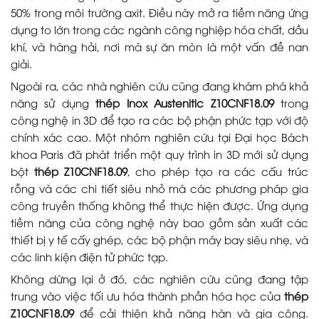
50% trong môi trường axit. Điều này mở ra tiềm năng ứng
dụng to lớn trong các ngành công nghiệp hóa chất, dầu
khí, và hàng hải, nơi mà sự ăn mòn là một vấn đề nan
giải.
Ngoài ra, các nhà nghiên cứu cũng đang khám phá khả
năng sử dụng
thép Inox Austenitic Z10CNF18.09
trong
công nghệ in 3D để tạo ra các bộ phận phức tạp với độ
chính xác cao. Một nhóm nghiên cứu tại Đại học Bách
khoa Paris đã phát triển một quy trình in 3D mới sử dụng
bột
thép Z10CNF18.09
, cho phép tạo ra các cấu trúc
rỗng và các chi tiết siêu nhỏ mà các phương pháp gia
công truyền thống không thể thực hiện được. Ứng dụng
tiềm năng của công nghệ này bao gồm sản xuất các
thiết bị y tế cấy ghép, các bộ phận máy bay siêu nhẹ, và
các linh kiện điện tử phức tạp.
Không dừng lại ở đó, các nghiên cứu cũng đang tập
trung vào việc tối ưu hóa thành phần hóa học của
thép
Z10CNF18.09
để cải thiện khả năng hàn và gia công.