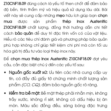
Z10CNF18.09
đúng cách là yếu tố then chốt để đảm bảo
độ bền, tính thẩm mỹ và hiệu quả sử dụng lâu dài. Bài
viết này sẽ cung cấp những
mẹo
hữu ích giúp bạn
chọn
mua
được sản phẩm
thép Inox Austenitic
Z10CNF18.09
chất lượng, đồng thời hướng dẫn chi tiết
cách
bảo quản
để duy trì đặc tính vốn có của vật liệu.
Hiểu rõ các tiêu chí đánh giá và phương pháp bảo quản
phù hợp không chỉ giúp tiết kiệm chi phí mà còn tối ưu
hóa giá trị đầu tư vào loại thép inox này.
Để
chọn mua thép Inox Austenitic Z10CNF18.09
đạt yêu
cầu, cần đặc biệt chú ý đến các yếu tố sau:
Nguồn gốc xuất xứ:
Ưu tiên các nhà cung cấp uy
tín, có đầy đủ giấy tờ chứng minh chất lượng sản
phẩm
(CO, CQ)
, đảm bảo nguồn gốc rõ ràng.
Kiểm tra bề mặt:
Bề mặt thép phải nhẵn mịn, không
trầy xước, không rỉ sét, không có dấu hiệu bị ăn
mòn. Màu sắc đồng đều, sáng bóng đặc trưng