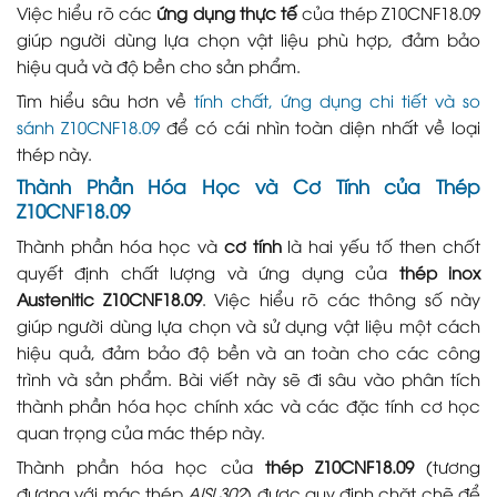
Việc hiểu rõ các
ứng dụng thực tế
của thép Z10CNF18.09
giúp người dùng lựa chọn vật liệu phù hợp, đảm bảo
hiệu quả và độ bền cho sản phẩm.
Tìm hiểu sâu hơn về
tính chất, ứng dụng chi tiết và so
sánh Z10CNF18.09
để có cái nhìn toàn diện nhất về loại
thép này.
Thành Phần Hóa Học và Cơ Tính của Thép
Z10CNF18.09
Thành phần hóa học và
cơ tính
là hai yếu tố then chốt
quyết định chất lượng và ứng dụng của
thép inox
Austenitic Z10CNF18.09
. Việc hiểu rõ các thông số này
giúp người dùng lựa chọn và sử dụng vật liệu một cách
hiệu quả, đảm bảo độ bền và an toàn cho các công
trình và sản phẩm. Bài viết này sẽ đi sâu vào phân tích
thành phần hóa học chính xác và các đặc tính cơ học
quan trọng của mác thép này.
Thành phần hóa học của
thép Z10CNF18.09
(tương
đương với mác thép
AISI 302
) được quy định chặt chẽ để