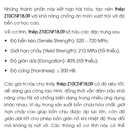
Những thành phần này kết hợp hài hòa, tạo nên
thép
Z10CNF18.09
với khả năng chống ăn mòn vượt trội và độ
bền cơ học cao.
Về cơ tính,
thép Z10CNF18.09
sở hữu các đặc trưng sau:
Độ bền kéo (Tensile Strength): 520 – 720 MPa.
Giới hạn chảy (Yield Strength): 210 MPa (tối thiểu).
Độ giãn dài (Elongation): 40% (tối thiểu).
Độ cứng (Hardness): ≤ 200 HB.
Các giá trị này cho thấy
thép Z10CNF18.09
có độ dẻo tốt,
dễ dàng gia công tạo hình, đồng thời vẫn đảm bảo khả
năng chịu tải và chống biến dạng trong nhiều ứng dụng
khác nhau. Ví dụ, trong sản xuất bồn chứa hóa chất,
giới
hạn chảy
cao giúp bồn chịu được áp lực lớn, còn
độ
giãn dài
tốt cho phép bồn giãn nở khi nhiệt độ thay đổi
mà không bị nứt vỡ. Các thông số cơ tính này có thể