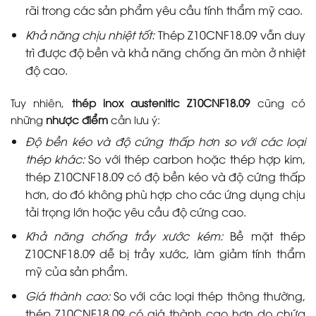
rãi trong các sản phẩm yêu cầu tính thẩm mỹ cao.
Khả năng chịu nhiệt tốt:
Thép Z10CNF18.09 vẫn duy
trì được độ bền và khả năng chống ăn mòn ở nhiệt
độ cao.
Tuy nhiên,
thép inox austenitic Z10CNF18.09
cũng có
những
nhược điểm
cần lưu ý:
Độ bền kéo và độ cứng thấp hơn so với các loại
thép khác:
So với thép carbon hoặc thép hợp kim,
thép Z10CNF18.09 có độ bền kéo và độ cứng thấp
hơn, do đó không phù hợp cho các ứng dụng chịu
tải trọng lớn hoặc yêu cầu độ cứng cao.
Khả năng chống trầy xước kém:
Bề mặt thép
Z10CNF18.09 dễ bị trầy xước, làm giảm tính thẩm
mỹ của sản phẩm.
Giá thành cao:
So với các loại thép thông thường,
thép Z10CNF18.09 có giá thành cao hơn do chứa