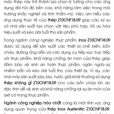
mác thép này trở thành lựa chọn lý tưởng cho các ứng
dụng đòi hỏi độ bền cao, khả năng làm việc trong môi
trường khắc nghiệt và tính thẩm mỹ. Việc am hiểu các
ứng dụng thực tế của
thép Z10CNF18.09
giúp các kỹ sư
và nhà sản xuất lựa chọn vật liệu phù hợp, tối ưu hóa
hiệu suất và kéo dài tuổi thọ sản phẩm.
Trong ngành
công nghiệp thực phẩm
,
inox Z10CNF18.09
được sử dụng để sản xuất các thiết bị chế biến, bồn
chứa, đường ống dẫn và các dụng cụ tiếp xúc trực tiếp
với thực phẩm. Khả năng chống ăn mòn của thép giúp
đảm bảo vệ sinh an toàn thực phẩm, ngăn ngừa sự
nhiễm bẩn và kéo dài tuổi thọ của thiết bị. Ví dụ, các
nhà máy sản xuất sữa, bia, nước giải khát thường sử dụng
thép không gỉ Z10CNF18.09
cho các bồn chứa lớn do
đặc tính dễ vệ sinh và khả năng chống lại sự ăn mòn của
axit có trong thực phẩm.
Ngành công nghiệp hóa chất
cũng là một lĩnh vực ứng
dụng quan trọng của
thép Inox Austenitic Z10CNF18.09
.