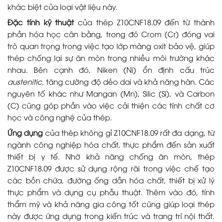
khác biệt của loại vật liệu này.
Đặc tính kỹ thuật
của thép Z10CNF18.09 đến từ thành
phần hóa học cân bằng, trong đó Crom (Cr) đóng vai
trò quan trọng trong việc tạo lớp màng oxit bảo vệ, giúp
thép chống lại sự ăn mòn trong nhiều môi trường khác
nhau. Bên cạnh đó, Niken (Ni) ổn định cấu trúc
austenitic
, tăng cường độ dẻo dai và khả năng hàn. Các
nguyên tố khác như Mangan (Mn), Silic (Si), và Carbon
(C) cũng góp phần vào việc cải thiện các tính chất cơ
học và công nghệ của thép.
Ứng dụng
của thép không gỉ Z10CNF18.09 rất đa dạng, từ
ngành công nghiệp hóa chất, thực phẩm đến sản xuất
thiết bị y tế. Nhờ khả năng chống ăn mòn, thép
Z10CNF18.09 được sử dụng rộng rãi trong việc chế tạo
các bồn chứa, đường ống dẫn hóa chất, thiết bị xử lý
thực phẩm và dụng cụ phẫu thuật. Thêm vào đó, tính
thẩm mỹ và khả năng gia công tốt cũng giúp loại thép
này được ứng dụng trong kiến trúc và trang trí nội thất.