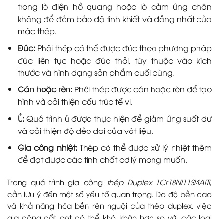
trong lò điện hồ quang hoặc lò cảm ứng chân
không để đảm bảo độ tinh khiết và đồng nhất của
mác thép.
Đúc:
Phôi thép có thể được đúc theo phương pháp
đúc liên tục hoặc đúc thỏi, tùy thuộc vào kích
thước và hình dạng sản phẩm cuối cùng.
Cán hoặc rèn:
Phôi thép được cán hoặc rèn để tạo
hình và cải thiện cấu trúc tế vi.
Ủ:
Quá trình ủ được thực hiện để giảm ứng suất dư
và cải thiện độ dẻo dai của vật liệu.
Gia công nhiệt:
Thép có thể được xử lý nhiệt thêm
để đạt được các tính chất cơ lý mong muốn.
Trong quá trình gia công
thép Duplex 1Cr18Ni11Si4AlTi
,
cần lưu ý đến một số yếu tố quan trọng. Do độ bền cao
và khả năng hóa bền rèn nguội của thép duplex, việc
gia công cắt gọt có thể khó khăn hơn so với các loại