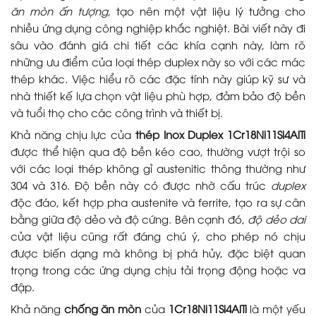
ăn mòn ấn tượng
, tạo nên một vật liệu lý tưởng cho
nhiều ứng dụng công nghiệp khắc nghiệt. Bài viết này đi
sâu vào đánh giá chi tiết các khía cạnh này, làm rõ
những ưu điểm của loại thép duplex này so với các mác
thép khác. Việc hiểu rõ các đặc tính này giúp kỹ sư và
nhà thiết kế lựa chọn vật liệu phù hợp, đảm bảo độ bền
và tuổi thọ cho các công trình và thiết bị.
Khả năng chịu lực của
thép Inox Duplex 1Cr18Ni11Si4AlTi
được thể hiện qua độ bền kéo cao, thường vượt trội so
với các loại thép không gỉ austenitic thông thường như
304 và 316. Độ bền này có được nhờ cấu trúc
duplex
độc đáo, kết hợp pha austenite và ferrite, tạo ra sự cân
bằng giữa độ dẻo và độ cứng. Bên cạnh đó,
độ dẻo dai
của vật liệu cũng rất đáng chú ý, cho phép nó chịu
được biến dạng mà không bị phá hủy, đặc biệt quan
trọng trong các ứng dụng chịu tải trọng động hoặc va
đập.
Khả năng
chống ăn mòn
của
1Cr18Ni11Si4AlTi
là một yếu