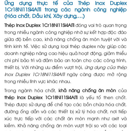
Ứng dụng thực tế của
Thép Inox Duplex
1Cr18Ni11Si4AlTi
trong các ngành công nghiệp
(Hóa chất, Dầu khí, Xây dựng,…)
Thép Inox Duplex 1Cr18Ni11Si4AlTi
đóng vai trò quan trọng
trong nhiều ngành công nghiệp nhờ sự kết hợp độc đáo
giữa độ bền cao, khả năng chống ăn mòn tuyệt vời và
tính kinh tế. Việc sử dụng loại thép duplex này giúp các
doanh nghiệp nâng cao hiệu quả hoạt động, giảm thiểu
chi phí bảo trì và đảm bảo an toàn cho các công trình,
thiết bị. Với những ưu điểm vượt trội,
ứng dụng của thép
Inox Duplex 1Cr18Ni11Si4AlTi
ngày càng được mở rộng
trong nhiều lĩnh vực khác nhau.
Trong ngành hóa chất,
khả năng chống ăn mòn
của
thép Inox Duplex 1Cr18Ni11Si4AlTi
là yếu tố then chốt.
Thép được sử dụng để chế tạo các bồn chứa hóa chất,
đường ống dẫn và các thiết bị xử lý hóa chất, nơi tiếp
xúc trực tiếp với các chất ăn mòn mạnh như axit và
kiềm. Khả năng chống ăn mòn vượt trội so với các loại