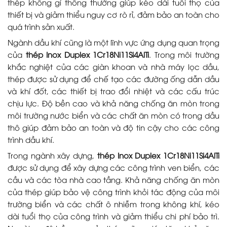
thép không gỉ thông thường giúp kéo dài tuổi thọ của
thiết bị và giảm thiểu nguy cơ rò rỉ, đảm bảo an toàn cho
quá trình sản xuất.
Ngành dầu khí cũng là một lĩnh vực ứng dụng quan trọng
của
thép Inox Duplex 1Cr18Ni11Si4AlTi
. Trong môi trường
khắc nghiệt của các giàn khoan và nhà máy lọc dầu,
thép được sử dụng để chế tạo các đường ống dẫn dầu
và khí đốt, các thiết bị trao đổi nhiệt và các cấu trúc
chịu lực. Độ bền cao và khả năng chống ăn mòn trong
môi trường nước biển và các chất ăn mòn có trong dầu
thô giúp đảm bảo an toàn và độ tin cậy cho các công
trình dầu khí.
Trong ngành xây dựng,
thép Inox Duplex 1Cr18Ni11Si4AlTi
được sử dụng để xây dựng các công trình ven biển, các
cầu và các tòa nhà cao tầng. Khả năng chống ăn mòn
của thép giúp bảo vệ công trình khỏi tác động của môi
trường biển và các chất ô nhiễm trong không khí, kéo
dài tuổi thọ của công trình và giảm thiểu chi phí bảo trì.