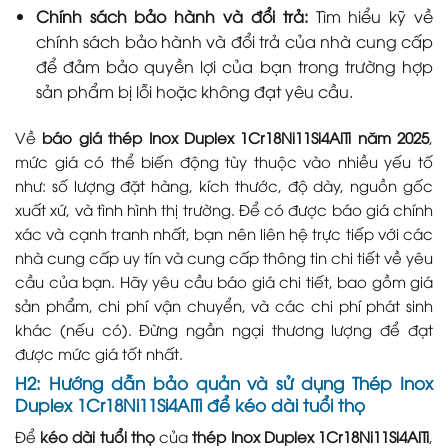
Chính sách bảo hành và đổi trả:
Tìm hiểu kỹ về
chính sách bảo hành và đổi trả của nhà cung cấp
để đảm bảo quyền lợi của bạn trong trường hợp
sản phẩm bị lỗi hoặc không đạt yêu cầu.
Về
báo giá thép Inox Duplex 1Cr18Ni11Si4AlTi năm 2025
,
mức giá có thể biến động tùy thuộc vào nhiều yếu tố
như: số lượng đặt hàng, kích thước, độ dày, nguồn gốc
xuất xứ, và tình hình thị trường. Để có được báo giá chính
xác và cạnh tranh nhất, bạn nên liên hệ trực tiếp với các
nhà cung cấp uy tín và cung cấp thông tin chi tiết về yêu
cầu của bạn. Hãy yêu cầu báo giá chi tiết, bao gồm giá
sản phẩm, chi phí vận chuyển, và các chi phí phát sinh
khác (nếu có). Đừng ngần ngại thương lượng để đạt
được mức giá tốt nhất.
H2: Hướng dẫn bảo quản và sử dụng Thép Inox
Duplex 1Cr18Ni11Si4AlTi để kéo dài tuổi thọ
Để
kéo dài tuổi thọ
của
thép Inox Duplex 1Cr18Ni11Si4AlTi
,