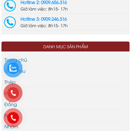
Hotline 2: 0909.656.316
Giờ làm việc: 8h15- 17h
Hotline 3: 0909.246.316
Giờ làm việc: 8h15- 17h
DANH MỤC SẢN PHẨM
Trang chủ
Giới thiệu
Thép
Inox
Đồng
Niken
Nhôm