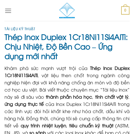
Skip
to
0
content
TÀI LIỆU KỸ THUẬT
Thép Inox Duplex 1Cr18Ni11Si4AlTi:
Chịu Nhiệt, Độ Bền Cao – Ứng
dụng mới nhất
Khám phá sức mạnh vượt trội của
Thép Inox Duplex
1Cr18Ni11Si4AlTi
, vật liệu then chốt trong ngành công
nghiệp hiện đại với khả năng chống ăn mòn và độ bền
cơ học ưu việt. Bài viết thuộc chuyên mục “Tài liệu Inox”
này sẽ đi sâu vào
thành phần hóa học
,
tính chất vật lý
,
ứng dụng thực tế
của Inox Duplex 1Cr18Ni11Si4AlTi trong
các lĩnh vực đòi hỏi khắt khe như hóa chất, dầu khí và
hàng hải. Đồng thời, chúng tôi sẽ cung cấp thông tin chi
tiết về
quy trình nhiệt luyện
,
tiêu chuẩn kỹ thuật
(ASTM,
EN, JIS), và
so sánh
với các loại Inox khác để bạn có cái