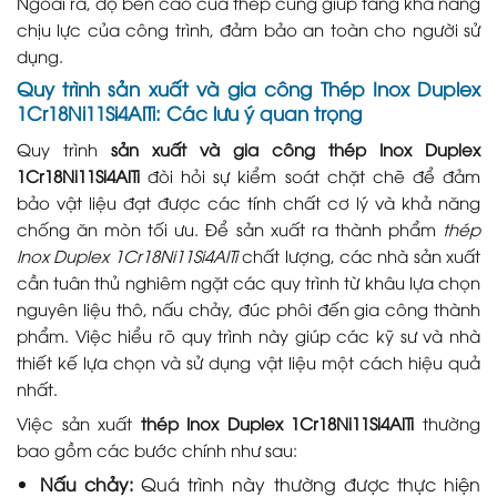
Ngoài ra, độ bền cao của thép cũng giúp tăng khả năng
chịu lực của công trình, đảm bảo an toàn cho người sử
dụng.
Quy trình sản xuất và gia công Thép Inox Duplex
1Cr18Ni11Si4AlTi: Các lưu ý quan trọng
Quy trình
sản xuất và gia công thép Inox Duplex
1Cr18Ni11Si4AlTi
đòi hỏi sự kiểm soát chặt chẽ để đảm
bảo vật liệu đạt được các tính chất cơ lý và khả năng
chống ăn mòn tối ưu. Để sản xuất ra thành phẩm
thép
Inox Duplex 1Cr18Ni11Si4AlTi
chất lượng, các nhà sản xuất
cần tuân thủ nghiêm ngặt các quy trình từ khâu lựa chọn
nguyên liệu thô, nấu chảy, đúc phôi đến gia công thành
phẩm. Việc hiểu rõ quy trình này giúp các kỹ sư và nhà
thiết kế lựa chọn và sử dụng vật liệu một cách hiệu quả
nhất.
Việc sản xuất
thép Inox Duplex 1Cr18Ni11Si4AlTi
thường
bao gồm các bước chính như sau:
Nấu chảy:
Quá trình này thường được thực hiện