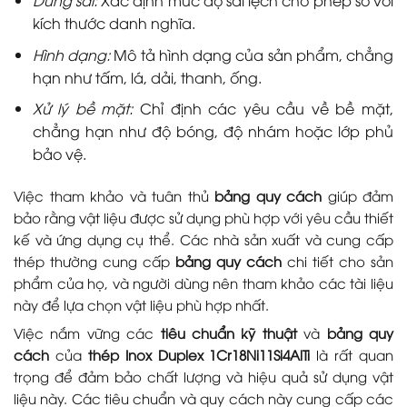
Dung sai:
Xác định mức độ sai lệch cho phép so với
kích thước danh nghĩa.
Hình dạng:
Mô tả hình dạng của sản phẩm, chẳng
hạn như tấm, lá, dải, thanh, ống.
Xử lý bề mặt:
Chỉ định các yêu cầu về bề mặt,
chẳng hạn như độ bóng, độ nhám hoặc lớp phủ
bảo vệ.
Việc tham khảo và tuân thủ
bảng quy cách
giúp đảm
bảo rằng vật liệu được sử dụng phù hợp với yêu cầu thiết
kế và ứng dụng cụ thể. Các nhà sản xuất và cung cấp
thép thường cung cấp
bảng quy cách
chi tiết cho sản
phẩm của họ, và người dùng nên tham khảo các tài liệu
này để lựa chọn vật liệu phù hợp nhất.
Việc nắm vững các
tiêu chuẩn kỹ thuật
và
bảng quy
cách
của
thép Inox Duplex 1Cr18Ni11Si4AlTi
là rất quan
trọng để đảm bảo chất lượng và hiệu quả sử dụng vật
liệu này. Các tiêu chuẩn và quy cách này cung cấp các