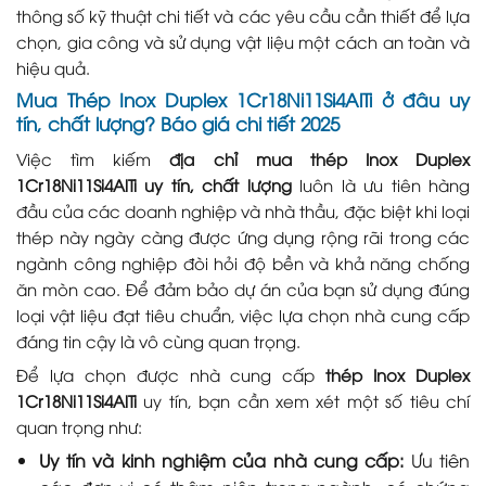
thông số kỹ thuật chi tiết và các yêu cầu cần thiết để lựa
chọn, gia công và sử dụng vật liệu một cách an toàn và
hiệu quả.
Mua Thép Inox Duplex 1Cr18Ni11Si4AlTi ở đâu uy
tín, chất lượng? Báo giá chi tiết 2025
Việc tìm kiếm
địa chỉ mua thép Inox Duplex
1Cr18Ni11Si4AlTi uy tín, chất lượng
luôn là ưu tiên hàng
đầu của các doanh nghiệp và nhà thầu, đặc biệt khi loại
thép này ngày càng được ứng dụng rộng rãi trong các
ngành công nghiệp đòi hỏi độ bền và khả năng chống
ăn mòn cao. Để đảm bảo dự án của bạn sử dụng đúng
loại vật liệu đạt tiêu chuẩn, việc lựa chọn nhà cung cấp
đáng tin cậy là vô cùng quan trọng.
Để lựa chọn được nhà cung cấp
thép Inox Duplex
1Cr18Ni11Si4AlTi
uy tín, bạn cần xem xét một số tiêu chí
quan trọng như:
Uy tín và kinh nghiệm của nhà cung cấp:
Ưu tiên