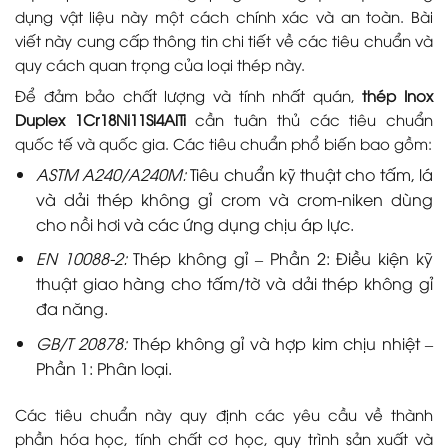
dụng vật liệu này một cách chính xác và an toàn. Bài
viết này cung cấp thông tin chi tiết về các tiêu chuẩn và
quy cách quan trọng của loại thép này.
Để đảm bảo chất lượng và tính nhất quán,
thép Inox
Duplex 1Cr18Ni11Si4AlTi
cần tuân thủ các tiêu chuẩn
quốc tế và quốc gia. Các tiêu chuẩn phổ biến bao gồm:
ASTM A240/A240M:
Tiêu chuẩn kỹ thuật cho tấm, lá
và dải thép không gỉ crom và crom-niken dùng
cho nồi hơi và các ứng dụng chịu áp lực.
EN 10088-2:
Thép không gỉ – Phần 2: Điều kiện kỹ
thuật giao hàng cho tấm/tờ và dải thép không gỉ
đa năng.
GB/T 20878:
Thép không gỉ và hợp kim chịu nhiệt –
Phần 1: Phân loại.
Các tiêu chuẩn này quy định các yêu cầu về thành
phần hóa học, tính chất cơ học, quy trình sản xuất và