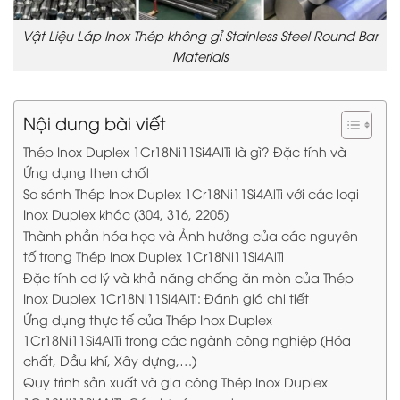
Vật Liệu Láp Inox Thép không gỉ Stainless Steel Round Bar
Materials
Nội dung bài viết
Thép Inox Duplex 1Cr18Ni11Si4AlTi là gì? Đặc tính và
Ứng dụng then chốt
So sánh Thép Inox Duplex 1Cr18Ni11Si4AlTi với các loại
Inox Duplex khác (304, 316, 2205)
Thành phần hóa học và Ảnh hưởng của các nguyên
tố trong Thép Inox Duplex 1Cr18Ni11Si4AlTi
Đặc tính cơ lý và khả năng chống ăn mòn của Thép
Inox Duplex 1Cr18Ni11Si4AlTi: Đánh giá chi tiết
Ứng dụng thực tế của Thép Inox Duplex
1Cr18Ni11Si4AlTi trong các ngành công nghiệp (Hóa
chất, Dầu khí, Xây dựng,…)
Quy trình sản xuất và gia công Thép Inox Duplex