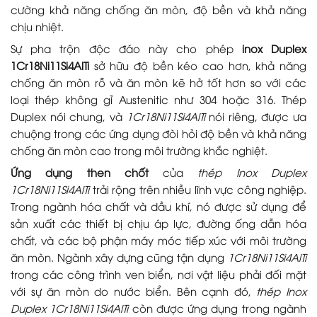
cường khả năng chống ăn mòn, độ bền và khả năng
chịu nhiệt.
Sự pha trộn độc đáo này cho phép
inox Duplex
1Cr18Ni11Si4AlTi
sở hữu độ bền kéo cao hơn, khả năng
chống ăn mòn rỗ và ăn mòn kẽ hở tốt hơn so với các
loại thép không gỉ Austenitic như 304 hoặc 316. Thép
Duplex nói chung, và
1Cr18Ni11Si4AlTi
nói riêng, được ưa
chuộng trong các ứng dụng đòi hỏi độ bền và khả năng
chống ăn mòn cao trong môi trường khắc nghiệt.
Ứng dụng then chốt
của
thép Inox Duplex
1Cr18Ni11Si4AlTi
trải rộng trên nhiều lĩnh vực công nghiệp.
Trong ngành hóa chất và dầu khí, nó được sử dụng để
sản xuất các thiết bị chịu áp lực, đường ống dẫn hóa
chất, và các bộ phận máy móc tiếp xúc với môi trường
ăn mòn. Ngành xây dựng cũng tận dụng
1Cr18Ni11Si4AlTi
trong các công trình ven biển, nơi vật liệu phải đối mặt
với sự ăn mòn do nước biển. Bên cạnh đó,
thép Inox
Duplex 1Cr18Ni11Si4AlTi
còn được ứng dụng trong ngành