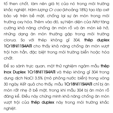
tố then chốt, làm nên giá trị của nó trong môi trường
khắc nghiệt.
Hàm lượng Cr cao
(khoảng 18%) tạo lớp oxit
bảo vệ trên bề mặt, chống lại sự ăn mòn trong môi
trường oxy hóa. Thêm vào đó, sự hiện diện của
Nitơ
tăng
cường khả năng chống ăn mòn rỗ và ăn mòn kẽ hở,
những dạng ăn mòn thường gặp trong môi trường
clorua. So với thép không gỉ 304,
thép duplex
1Cr18Ni11Si4AlTi
cho thấy khả năng chống ăn mòn vượt
trội hơn hẳn, đặc biệt trong môi trường biển hoặc hóa
chất.
Để so sánh trực quan, một thử nghiệm ngâm mẫu
thép
Inox Duplex 1Cr18Ni11Si4AlTi
và thép không gỉ 304 trong
dung dịch NaCl 3.5% (mô phỏng nước biển) trong vòng
30 ngày. Kết quả cho thấy, mẫu
1Cr18Ni11Si4AlTi
chỉ bị ăn
mòn rất nhẹ ở bề mặt, trong khi mẫu 304 bị ăn mòn rỗ
đáng kể. Điều này chứng minh khả năng chống ăn mòn
vượt trội của
thép duplex
này trong môi trường khắc
nghiệt.