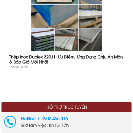
Thép Inox Duplex 329J1: Ưu Điểm, Ứng Dụng Chịu Ăn Mòn
& Báo Giá Mới Nhất
Th6 20, 2025
HỖ TRỢ TRỰC TUYẾN
Hotline 1: 0902.456.316
Giờ làm việc: 8h15- 17h