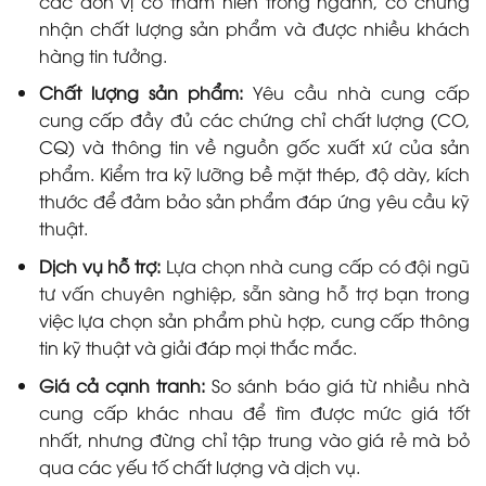
các đơn vị có thâm niên trong ngành, có chứng
nhận chất lượng sản phẩm và được nhiều khách
hàng tin tưởng.
Chất lượng sản phẩm:
Yêu cầu nhà cung cấp
cung cấp đầy đủ các chứng chỉ chất lượng (CO,
CQ) và thông tin về nguồn gốc xuất xứ của sản
phẩm. Kiểm tra kỹ lưỡng bề mặt thép, độ dày, kích
thước để đảm bảo sản phẩm đáp ứng yêu cầu kỹ
thuật.
Dịch vụ hỗ trợ:
Lựa chọn nhà cung cấp có đội ngũ
tư vấn chuyên nghiệp, sẵn sàng hỗ trợ bạn trong
việc lựa chọn sản phẩm phù hợp, cung cấp thông
tin kỹ thuật và giải đáp mọi thắc mắc.
Giá cả cạnh tranh:
So sánh báo giá từ nhiều nhà
cung cấp khác nhau để tìm được mức giá tốt
nhất, nhưng đừng chỉ tập trung vào giá rẻ mà bỏ
qua các yếu tố chất lượng và dịch vụ.