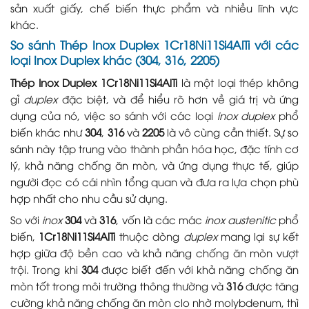
sản xuất giấy, chế biến thực phẩm và nhiều lĩnh vực
khác.
So sánh Thép Inox Duplex 1Cr18Ni11Si4AlTi với các
loại Inox Duplex khác (304, 316, 2205)
Thép Inox Duplex 1Cr18Ni11Si4AlTi
là một loại thép không
gỉ
duplex
đặc biệt, và để hiểu rõ hơn về giá trị và ứng
dụng của nó, việc so sánh với các loại
inox duplex
phổ
biến khác như
304
,
316
và
2205
là vô cùng cần thiết. Sự so
sánh này tập trung vào thành phần hóa học, đặc tính cơ
lý, khả năng chống ăn mòn, và ứng dụng thực tế, giúp
người đọc có cái nhìn tổng quan và đưa ra lựa chọn phù
hợp nhất cho nhu cầu sử dụng.
So với
inox
304
và
316
, vốn là các mác
inox austenitic
phổ
biến,
1Cr18Ni11Si4AlTi
thuộc dòng
duplex
mang lại sự kết
hợp giữa độ bền cao và khả năng chống ăn mòn vượt
trội. Trong khi
304
được biết đến với khả năng chống ăn
mòn tốt trong môi trường thông thường và
316
được tăng
cường khả năng chống ăn mòn clo nhờ molybdenum, thì