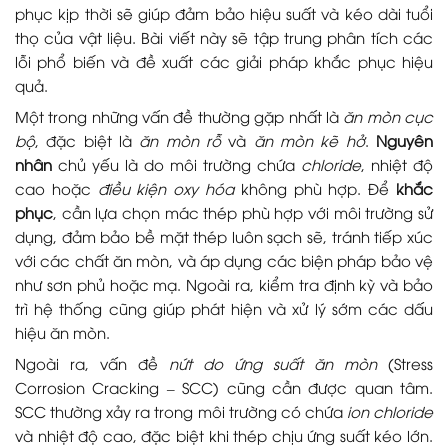
phục kịp thời sẽ giúp đảm bảo hiệu suất và kéo dài tuổi
thọ của vật liệu. Bài viết này sẽ tập trung phân tích các
lỗi phổ biến và đề xuất các giải pháp khắc phục hiệu
quả.
Một trong những vấn đề thường gặp nhất là
ăn mòn cục
bộ
, đặc biệt là
ăn mòn rỗ
và
ăn mòn kẽ hở
.
Nguyên
nhân
chủ yếu là do môi trường chứa
chloride
, nhiệt độ
cao hoặc
điều kiện oxy hóa
không phù hợp. Để
khắc
phục
, cần lựa chọn mác thép phù hợp với môi trường sử
dụng, đảm bảo bề mặt thép luôn sạch sẽ, tránh tiếp xúc
với các chất ăn mòn, và áp dụng các biện pháp bảo vệ
như sơn phủ hoặc mạ. Ngoài ra, kiểm tra định kỳ và bảo
trì hệ thống cũng giúp phát hiện và xử lý sớm các dấu
hiệu ăn mòn.
Ngoài ra, vấn đề
nứt do ứng suất ăn mòn
(Stress
Corrosion Cracking – SCC) cũng cần được quan tâm.
SCC thường xảy ra trong môi trường có chứa
ion chloride
và nhiệt độ cao, đặc biệt khi thép chịu ứng suất kéo lớn.