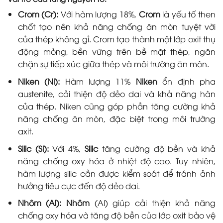
Crom (Cr):
Với hàm lượng 18%,
Crom
là yếu tố then
chốt tạo nên khả năng chống ăn mòn tuyệt vời
của thép không gỉ. Crom tạo thành một lớp oxit thụ
động mỏng, bền vững trên bề mặt thép, ngăn
chặn sự tiếp xúc giữa thép và môi trường ăn mòn.
Niken (Ni):
Hàm lượng 11%
Niken
ổn định pha
austenite, cải thiện độ dẻo dai và khả năng hàn
của thép. Niken cũng góp phần tăng cường khả
năng chống ăn mòn, đặc biệt trong môi trường
axit.
Silic (Si):
Với 4%,
Silic
tăng cường độ bền và khả
năng chống oxy hóa ở nhiệt độ cao. Tuy nhiên,
hàm lượng silic cần được kiểm soát để tránh ảnh
hưởng tiêu cực đến độ dẻo dai.
Nhôm (Al):
Nhôm
(Al) giúp cải thiện khả năng
chống oxy hóa và tăng độ bền của lớp oxit bảo vệ