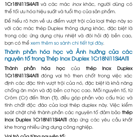
1Cr18Ni11Si4AlTi
và các mác
inox
khác, người dùng có
thể tối ưu hóa hiệu suất và tuổi thọ của sản phẩm.
Để hiểu rõ hơn về ưu điểm vượt trội của loại thép này so
với các mác thép Duplex thông dụng khác, đặc biệt là
trong các ứng dụng chịu nhiệt và đòi hỏi độ bền cao,
bạn có thể
xem thêm so sánh chi tiết tại đây
.
Thành phần hóa học và Ảnh hưởng của các
nguyên tố trong
Thép Inox Duplex 1Cr18Ni11Si4AlTi
Thành phần hóa học
của
thép Inox Duplex
1Cr18Ni11Si4AlTi
đóng vai trò then chốt trong việc xác
định các đặc tính vượt trội của nó, đặc biệt là khả năng
chống ăn mòn và độ bền cơ học cao. Mỗi nguyên tố, từ
Crôm (Cr) đến Titan (Ti), đều góp phần vào cấu trúc và
tính chất độc đáo của loại thép duplex này. Việc kiểm
soát chặt chẽ thành phần các nguyên tố đảm bảo
thép
Inox Duplex 1Cr18Ni11Si4AlTi
đáp ứng các yêu cầu khắt
khe trong nhiều ứng dụng công nghiệp.
Vai trò của từng nguyên tố: