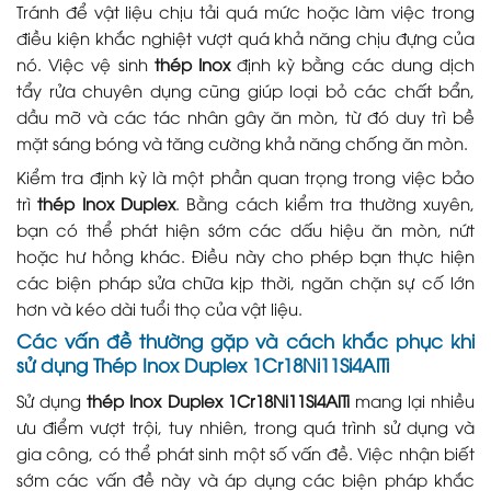
Tránh để vật liệu chịu tải quá mức hoặc làm việc trong
điều kiện khắc nghiệt vượt quá khả năng chịu đựng của
nó. Việc vệ sinh
thép Inox
định kỳ bằng các dung dịch
tẩy rửa chuyên dụng cũng giúp loại bỏ các chất bẩn,
dầu mỡ và các tác nhân gây ăn mòn, từ đó duy trì bề
mặt sáng bóng và tăng cường khả năng chống ăn mòn.
Kiểm tra định kỳ là một phần quan trọng trong việc bảo
trì
thép Inox Duplex
. Bằng cách kiểm tra thường xuyên,
bạn có thể phát hiện sớm các dấu hiệu ăn mòn, nứt
hoặc hư hỏng khác. Điều này cho phép bạn thực hiện
các biện pháp sửa chữa kịp thời, ngăn chặn sự cố lớn
hơn và kéo dài tuổi thọ của vật liệu.
Các vấn đề thường gặp và cách khắc phục khi
sử dụng
Thép Inox Duplex 1Cr18Ni11Si4AlTi
Sử dụng
thép Inox Duplex 1Cr18Ni11Si4AlTi
mang lại nhiều
ưu điểm vượt trội, tuy nhiên, trong quá trình sử dụng và
gia công, có thể phát sinh một số vấn đề. Việc nhận biết
sớm các vấn đề này và áp dụng các biện pháp khắc