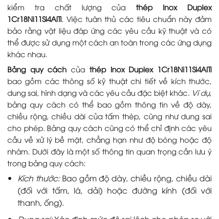
kiểm tra chất lượng của
thép Inox Duplex
1Cr18Ni11Si4AlTi
. Việc tuân thủ các tiêu chuẩn này đảm
bảo rằng vật liệu đáp ứng các yêu cầu kỹ thuật và có
thể được sử dụng một cách an toàn trong các ứng dụng
khác nhau.
Bảng quy cách
của
thép Inox Duplex 1Cr18Ni11Si4AlTi
bao gồm các thông số kỹ thuật chi tiết về kích thước,
dung sai, hình dạng và các yêu cầu đặc biệt khác.
Ví dụ
,
bảng quy cách có thể bao gồm thông tin về độ dày,
chiều rộng, chiều dài của tấm thép, cũng như dung sai
cho phép. Bảng quy cách cũng có thể chỉ định các yêu
cầu về xử lý bề mặt, chẳng hạn như độ bóng hoặc độ
nhám. Dưới đây là một số thông tin quan trọng cần lưu ý
trong bảng quy cách:
Kích thước:
Bao gồm độ dày, chiều rộng, chiều dài
(đối với tấm, lá, dải) hoặc đường kính (đối với
thanh, ống).