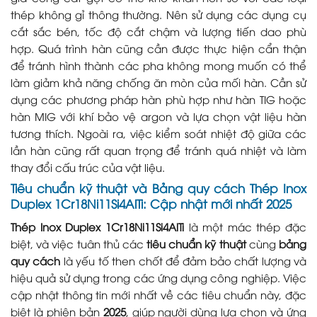
thép không gỉ thông thường. Nên sử dụng các dụng cụ
cắt sắc bén, tốc độ cắt chậm và lượng tiến dao phù
hợp. Quá trình hàn cũng cần được thực hiện cẩn thận
để tránh hình thành các pha không mong muốn có thể
làm giảm khả năng chống ăn mòn của mối hàn. Cần sử
dụng các phương pháp hàn phù hợp như hàn TIG hoặc
hàn MIG với khí bảo vệ argon và lựa chọn vật liệu hàn
tương thích. Ngoài ra, việc kiểm soát nhiệt độ giữa các
lần hàn cũng rất quan trọng để tránh quá nhiệt và làm
thay đổi cấu trúc của vật liệu.
Tiêu chuẩn kỹ thuật và Bảng quy cách
Thép Inox
Duplex 1Cr18Ni11Si4AlTi
: Cập nhật mới nhất 2025
Thép Inox Duplex 1Cr18Ni11Si4AlTi
là một mác thép đặc
biệt, và việc tuân thủ các
tiêu chuẩn kỹ thuật
cùng
bảng
quy cách
là yếu tố then chốt để đảm bảo chất lượng và
hiệu quả sử dụng trong các ứng dụng công nghiệp. Việc
cập nhật thông tin mới nhất về các tiêu chuẩn này, đặc
biệt là phiên bản
2025
, giúp người dùng lựa chọn và ứng