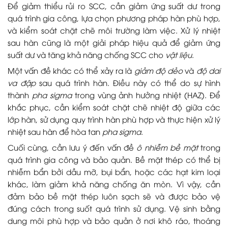
Để giảm thiểu rủi ro SCC, cần giảm ứng suất dư trong
quá trình gia công, lựa chọn phương pháp hàn phù hợp,
và kiểm soát chặt chẽ môi trường làm việc. Xử lý nhiệt
sau hàn cũng là một giải pháp hiệu quả để giảm ứng
suất dư và tăng khả năng chống SCC cho
vật liệu
.
Một vấn đề khác có thể xảy ra là
giảm độ dẻo
và
độ dai
va đập
sau quá trình hàn. Điều này có thể do sự hình
thành
pha sigma
trong vùng ảnh hưởng nhiệt (HAZ). Để
khắc phục, cần kiểm soát chặt chẽ nhiệt độ giữa các
lớp hàn, sử dụng quy trình hàn phù hợp và thực hiện xử lý
nhiệt sau hàn để hòa tan
pha sigma
.
Cuối cùng, cần lưu ý đến vấn đề
ô nhiễm bề mặt
trong
quá trình gia công và bảo quản. Bề mặt thép có thể bị
nhiễm bẩn bởi dầu mỡ, bụi bẩn, hoặc các hạt kim loại
khác, làm giảm khả năng chống ăn mòn. Vì vậy, cần
đảm bảo bề mặt thép luôn sạch sẽ và được bảo vệ
đúng cách trong suốt quá trình sử dụng. Vệ sinh bằng
dung môi phù hợp và bảo quản ở nơi khô ráo, thoáng