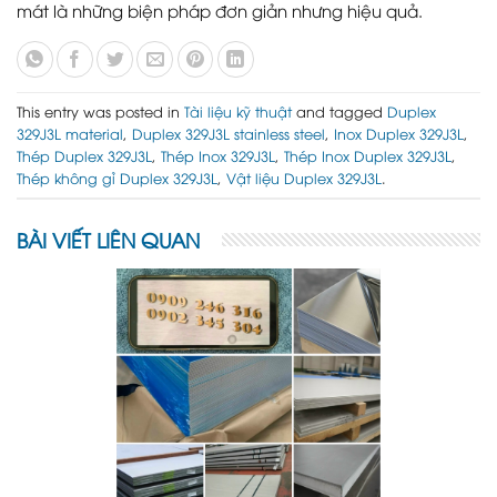
mát là những biện pháp đơn giản nhưng hiệu quả.
This entry was posted in
Tài liệu kỹ thuật
and tagged
Duplex
329J3L material
,
Duplex 329J3L stainless steel
,
Inox Duplex 329J3L
,
Thép Duplex 329J3L
,
Thép Inox 329J3L
,
Thép Inox Duplex 329J3L
,
Thép không gỉ Duplex 329J3L
,
Vật liệu Duplex 329J3L
.
BÀI VIẾT LIÊN QUAN