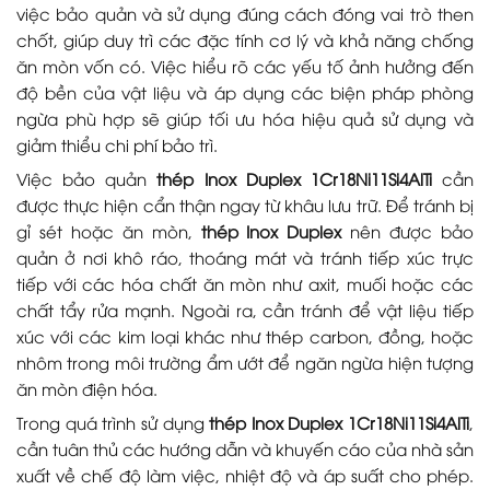
việc bảo quản và sử dụng đúng cách đóng vai trò then
chốt, giúp duy trì các đặc tính cơ lý và khả năng chống
ăn mòn vốn có. Việc hiểu rõ các yếu tố ảnh hưởng đến
độ bền của vật liệu và áp dụng các biện pháp phòng
ngừa phù hợp sẽ giúp tối ưu hóa hiệu quả sử dụng và
giảm thiểu chi phí bảo trì.
Việc bảo quản
thép Inox Duplex 1Cr18Ni11Si4AlTi
cần
được thực hiện cẩn thận ngay từ khâu lưu trữ. Để tránh bị
gỉ sét hoặc ăn mòn,
thép Inox Duplex
nên được bảo
quản ở nơi khô ráo, thoáng mát và tránh tiếp xúc trực
tiếp với các hóa chất ăn mòn như axit, muối hoặc các
chất tẩy rửa mạnh. Ngoài ra, cần tránh để vật liệu tiếp
xúc với các kim loại khác như thép carbon, đồng, hoặc
nhôm trong môi trường ẩm ướt để ngăn ngừa hiện tượng
ăn mòn điện hóa.
Trong quá trình sử dụng
thép Inox Duplex 1Cr18Ni11Si4AlTi
,
cần tuân thủ các hướng dẫn và khuyến cáo của nhà sản
xuất về chế độ làm việc, nhiệt độ và áp suất cho phép.