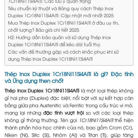
1Cr18Ni11Si4AlTi: Các lưu ý quan trọng
Tiêu chuẩn kỹ thuật và Bảng quy cách Thép Inox
Duplex 1Cr18Ni11Si4AlTi: Cập nhật mới nhất 2025
Mua Thép Inox Duplex 1Cr18Ni11Si4AlTi ở đâu uy tín,
chất lượng? Báo giá chi tiết 2025
H2: Hướng dẫn bảo quản và sử dụng Thép Inox
Duplex 1Cr18Ni11Si4AlTi để kéo dài tuổi thọ
Các vấn đề thường gặp và cách khắc phục khi sử
dụng Thép Inox Duplex 1Cr18Ni11Si4AlTi
Thép Inox Duplex 1Cr18Ni11Si4AlTi là gì? Đặc tính
và Ứng dụng then chốt
Thép Inox Duplex 1Cr18Ni11Si4AlTi
là một loại thép không
gỉ hai pha (Duplex) đặc biệt, nổi bật với sự kết hợp cân
bằng giữa pha Austenitic và Ferritic trong cấu trúc vi mô,
mang lại những
đặc tính vượt trội
so với các loại thép
không gỉ thông thường. Tên gọi
1Cr18Ni11Si4AlTi
thể hiện
thành phần hóa học chính của nó, bao gồm Crom (Cr),
Niken (Ni), Silic (Si), Nhôm (Al) và Titan (Ti), giúp tăng