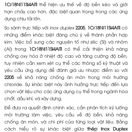
1Cr18Ni11Si4AlTi
thể hiện ưu thế về độ bền kéo và giới
hạn chảy cao hơn, đặc biệt quan trọng trong các ứng
dụng chịu tải lớn.
So sánh trực tiếp với
inox duplex
2205
,
1Cr18Ni11Si4AlTi
có
những điểm khác biệt đáng chú ý về thành phần hợp
kim. Việc bổ sung các nguyên tố như silic (Si) và nhôm
(Al) trong
1Cr18Ni11Si4AlTi
có thể cải thiện khả năng
chống oxy hóa ở nhiệt độ cao và tăng cường độ bền,
tuy nhiên cần xem xét cụ thể các thông số kỹ thuật và
yêu cầu ứng dụng để đánh giá ưu nhược điểm so với
2205
về khả năng chống ăn mòn trong môi trường
chloride. Sự khác biệt này ảnh hưởng trực tiếp đến lựa
chọn vật liệu cho các ứng dụng cụ thể trong ngành hóa
chất, dầu khí, và xây dựng.
Để đưa ra quyết định chính xác, cần phân tích kỹ lưỡng
môi trường làm việc, yêu cầu về độ bền, khả năng
chống ăn mòn, và chi phí của từng loại vật liệu. Bằng
cách hiểu rõ sự khác biệt giữa
thép Inox Duplex