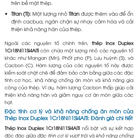
trên bề mặt thép.
Titan (Ti):
Một lượng nhỏ
Titan
được thêm vào để ổn
định cacbua, ngăn chặn sự nhạy cảm hóa và cải
thiện khả năng hàn của thép.
Ngoài các nguyên tố chính trên,
thép Inox Duplex
1Cr18Ni11Si4AlTi
còn chứa một lượng nhỏ các nguyên tố
khác như Mangan (Mn), Phốt pho (P), Lưu huỳnh (S), và
Cacbon (C). Hàm lượng của các nguyên tố này được
kiểm soát chặt chẽ để đảm bảo cân bằng giữa các đặc
tính cơ học, khả năng chống ăn mòn và khả năng gia
công của thép. Ví dụ, hàm lượng Cacbon thấp giúp cải
thiện khả năng hàn và giảm nguy cơ ăn mòn giữa các
hạt.
Đặc tính cơ lý và khả năng chống ăn mòn của
Thép Inox Duplex 1Cr18Ni11Si4AlTi: Đánh giá chi tiết
Thép Inox Duplex 1Cr18Ni11Si4AlTi
nổi bật với sự kết hợp
độc đáo giữa
đặc tính cơ lý vượt trội
và
khả năng chống