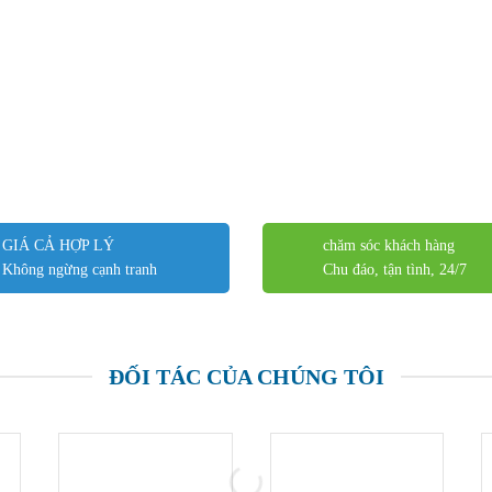
GIÁ CẢ HỢP LÝ
chăm sóc khách hàng
Không ngừng cạnh tranh
Chu đáo, tận tình, 24/7
ĐỐI TÁC CỦA CHÚNG TÔI