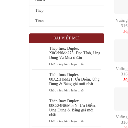
Thép
Vuông
Titan
31
50
BÀI VIẾT MỚI
Thép Inox Duplex
X8CrNiMo275: Đặc Tính, Ứng
Dụng Và Mua ở đâu
ở
Chức năng bình luận bị tắt
Vuông
Thép
31
Inox
Thép Inox Duplex
Duplex
08X21H6M2T: Ưu Điểm, Ứng
50
X8CrNiMo275:
Dụng & Bảng giá mới nhất
Đặc
ở
Chức năng bình luận bị tắt
Tính,
Thép
Ứng
Inox
Thép Inox Duplex
Dụng
Duplex
00Cr24Ni6Mo3N: Ưu Điểm,
Và
08X21H6M2T:
Ứng Dụng & Bảng giá mới
Mua
nhất
Ưu
Vuông
ở
Điểm,
ở
Chức năng bình luận bị tắt
31
đâu
Ứng
Thép