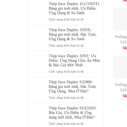
50
Dụng
Inox
Thép Inox Duplex 1Cr21Ni5Ti:
&
Duplex
Bảng giá mới nhất, Ưu Điểm,
Bảng
00Cr24Ni6Mo3N:
Ứng Dụng & So Sánh
giá
Ưu
ở
Chức năng bình luận bị tắt
mới
Điểm,
Thép
nhất
Ứng
Inox
Thép Inox Duplex 329J3L:
Dụng
Duplex
Bảng giá mới nhất, Đặc Tính,
Vuông
&
1Cr21Ni5Ti:
Ứng Dụng & So Sánh
Bảng
31
Bảng
ở
Chức năng bình luận bị tắt
giá
50
giá
Thép
mới
mới
Inox
Thép Inox Duplex 329J1: Ưu
nhất
nhất,
Duplex
Điểm, Ứng Dụng Chịu Ăn Mòn
Ưu
329J3L:
& Báo Giá Mới Nhất
Điểm,
Bảng
ở
Chức năng bình luận bị tắt
Ứng
giá
Thép
Dụng
mới
Inox
Thép Inox Duplex S32900:
&
nhất,
Vuông
Duplex
Bảng giá mới nhất, Đặc Tính,
So
Đặc
31
329J1:
Ứng Dụng, Mua Ở Đâu?
Sánh
Tính,
50
Ưu
ở
Chức năng bình luận bị tắt
Ứng
Điểm,
Thép
Dụng
Ứng
Inox
Thép Inox Duplex SUS329J1:
&
Dụng
Duplex
Báo Giá, Ưu Điểm & Ứng
So
Chịu
S32900:
dụng mới nhất, Mua Ở Đâu?
Sánh
Ăn
Bảng
ở
Chức năng bình luận bị tắt
Mòn
giá