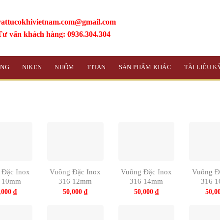
vattucokhivietnam.com@gmail.com
Tư vấn khách hàng: 0936.304.304
ỒNG
NIKEN
NHÔM
TITAN
SẢN PHẨM KHÁC
TÀI LIỆU 
 Đặc Inox
Vuông Đặc Inox
Vuông Đặc Inox
Vuông Đ
6 10mm
316 12mm
316 14mm
316 
,000
₫
50,000
₫
50,000
₫
50,0