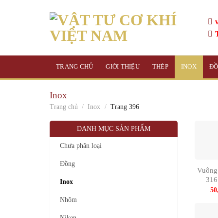
Skip
to
content
TRANG CHỦ
GIỚI THIỆU
THÉP
INOX
Đ
Inox
Trang chủ
/
Inox
/
Trang 396
DANH MỤC SẢN PHẨM
Chưa phân loại
Đồng
Vuông
31
Inox
50
Nhôm
Niken