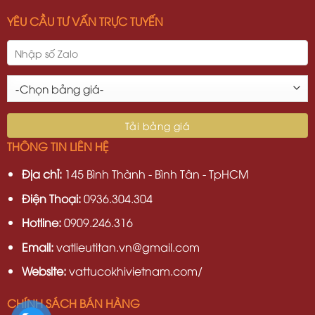
YÊU CẦU TƯ VẤN TRỰC TUYẾN
THÔNG TIN LIÊN HỆ
Địa chỉ:
145 Bình Thành - Bình Tân - TpHCM
Điện Thoại:
0936.304.304
Hotline:
0909.246.316
Email:
vatlieutitan.vn@gmail.com
Website:
vattucokhivietnam.com/
CHÍNH SÁCH BÁN HÀNG