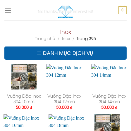
Skip
to
0
content
Inox
Trang chủ
/
Inox
/
Trang 395
DANH MỤC DỊCH VỤ
Vuông Đặc Inox
Vuông Đặc Inox
Vuông Đặc Inox
304 10mm
304 12mm
304 14mm
50,000
₫
50,000
₫
50,000
₫