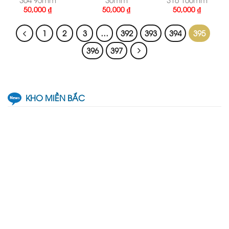
50,000
₫
50,000
₫
50,000
₫
1
2
3
…
392
393
394
395
396
397
KHO MIỀN BẮC