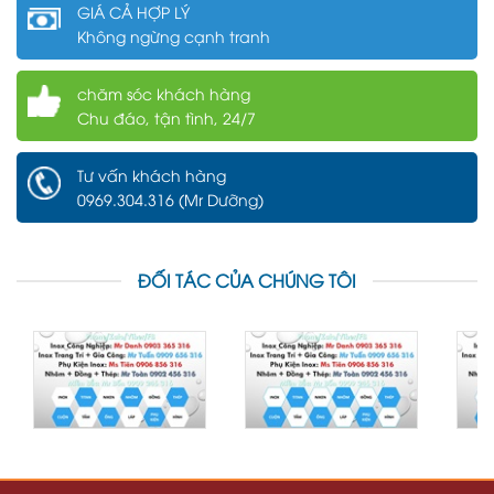
GIÁ CẢ HỢP LÝ
Không ngừng cạnh tranh
chăm sóc khách hàng
Chu đáo, tận tình, 24/7
Tư vấn khách hàng
0969.304.316 (Mr Dưỡng)
ĐỐI TÁC CỦA CHÚNG TÔI