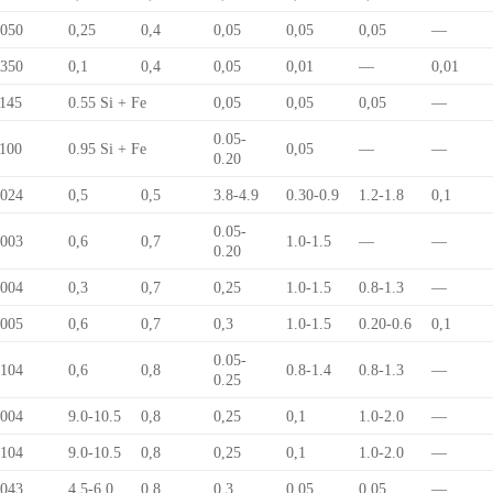
050
0,25
0,4
0,05
0,05
0,05
—
350
0,1
0,4
0,05
0,01
—
0,01
145
0.55 Si + Fe
0,05
0,05
0,05
—
0.05-
100
0.95 Si + Fe
0,05
—
—
0.20
024
0,5
0,5
3.8-4.9
0.30-0.9
1.2-1.8
0,1
0.05-
003
0,6
0,7
1.0-1.5
—
—
0.20
004
0,3
0,7
0,25
1.0-1.5
0.8-1.3
—
005
0,6
0,7
0,3
1.0-1.5
0.20-0.6
0,1
0.05-
104
0,6
0,8
0.8-1.4
0.8-1.3
—
0.25
004
9.0-10.5
0,8
0,25
0,1
1.0-2.0
—
104
9.0-10.5
0,8
0,25
0,1
1.0-2.0
—
043
4.5-6.0
0,8
0,3
0,05
0,05
—