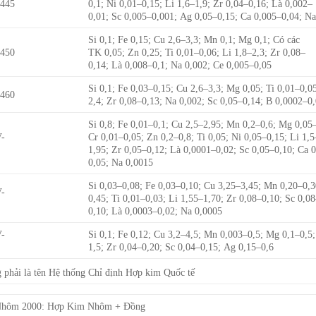
445
0,1; Ni 0,01–0,15; Li 1,6–1,9; Zr 0,04–0,16; Là 0,002–
0,01; Sc 0,005–0,001; Ag 0,05–0,15; Ca 0,005–0,04; N
Si 0,1; Fe 0,15; Cu 2,6–3,3; Mn 0,1; Mg 0,1; Có các
450
TK 0,05; Zn 0,25; Ti 0,01–0,06; Li 1,8–2,3; Zr 0,08–
0,14; Là 0,008–0,1; Na 0,002; Ce 0,005–0,05
Si 0,1; Fe 0,03–0,15; Cu 2,6–3,3; Mg 0,05; Ti 0,01–0,05
460
2,4; Zr 0,08–0,13; Na 0,002; Sc 0,05–0,14; B 0,0002–0
Si 0,8; Fe 0,01–0,1; Cu 2,5–2,95; Mn 0,2–0,6; Mg 0,05
-
Cr 0,01–0,05; Zn 0,2–0,8; Ti 0,05; Ni 0,05–0,15; Li 1,5
1,95; Zr 0,05–0,12; Là 0,0001–0,02; Sc 0,05–0,10; Ca 
0,05; Na 0,0015
Si 0,03–0,08; Fe 0,03–0,10; Cu 3,25–3,45; Mn 0,20–0,
-
0,45; Ti 0,01–0,03; Li 1,55–1,70; Zr 0,08–0,10; Sc 0,0
0,10; Là 0,0003–0,02; Na 0,0005
-
Si 0,1; Fe 0,12; Cu 3,2–4,5; Mn 0,003–0,5; Mg 0,1–0,5;
1,5; Zr 0,04–0,20; Sc 0,04–0,15; Ag 0,15–0,6
phải là tên Hệ thống Chỉ định Hợp kim Quốc tế
 Nhôm 2000: Hợp Kim Nhôm + Đồng