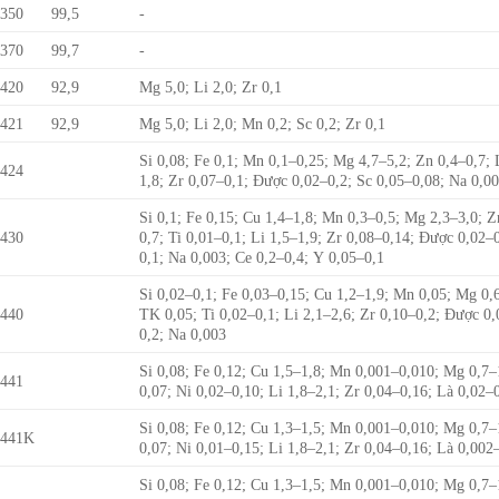
350
99,5
-
370
99,7
-
420
92,9
Mg 5,0; Li 2,0; Zr 0,1
421
92,9
Mg 5,0; Li 2,0; Mn 0,2; Sc 0,2; Zr 0,1
Si 0,08; Fe 0,1; Mn 0,1–0,25; Mg 4,7–5,2; Zn 0,4–0,7; 
424
1,8; Zr 0,07–0,1; Được 0,02–0,2; Sc 0,05–0,08; Na 0,0
Si 0,1; Fe 0,15; Cu 1,4–1,8; Mn 0,3–0,5; Mg 2,3–3,0; Z
430
0,7; Ti 0,01–0,1; Li 1,5–1,9; Zr 0,08–0,14; Được 0,02–
0,1; Na 0,003; Ce 0,2–0,4; Y 0,05–0,1
Si 0,02–0,1; Fe 0,03–0,15; Cu 1,2–1,9; Mn 0,05; Mg 0,
440
TK 0,05; Ti 0,02–0,1; Li 2,1–2,6; Zr 0,10–0,2; Được 0
0,2; Na 0,003
Si 0,08; Fe 0,12; Cu 1,5–1,8; Mn 0,001–0,010; Mg 0,7–
441
0,07; Ni 0,02–0,10; Li 1,8–2,1; Zr 0,04–0,16; Là 0,02–
Si 0,08; Fe 0,12; Cu 1,3–1,5; Mn 0,001–0,010; Mg 0,7–
1441K
0,07; Ni 0,01–0,15; Li 1,8–2,1; Zr 0,04–0,16; Là 0,002
Si 0,08; Fe 0,12; Cu 1,3–1,5; Mn 0,001–0,010; Mg 0,7–