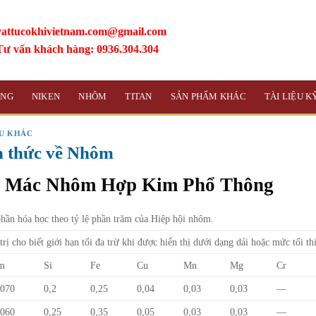
vattucokhivietnam.com@gmail.com
Tư vấn khách hàng: 0936.304.304
ỒNG
NIKEN
NHÔM
TITAN
SẢN PHẨM KHÁC
TÀI LIỆU 
ỆU KHÁC
n thức về Nhôm
 Mác Nhôm Hợp Kim Phổ Thông
hần hóa học theo tỷ lệ phần trăm của Hiệp hội nhôm.
trị cho biết giới hạn tối đa trừ khi được hiển thị dưới dạng dải hoặc mức tối th
m
Si
Fe
Cu
Mn
Mg
Cr
070
0,2
0,25
0,04
0,03
0,03
—
060
0,25
0,35
0,05
0,03
0,03
—