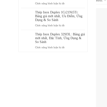
Rem. = 
Ưu
ở
Chức năng bình luận bị tắt
ở
Điểm,
Thép
đâu
Ứng
Inox
Thép Inox Duplex 1Cr21Ni5Ti:
Dụng
Duplex
Bảng giá mới nhất, Ưu Điểm, Ứng
&
00Cr24Ni6Mo3N:
Dụng & So Sánh
Bảng
Ưu
ở
Chức năng bình luận bị tắt
giá
Điểm,
Thép
mới
Ứng
Inox
Thép Inox Duplex 329J3L: Bảng giá
nhất
Dụng
Duplex
mới nhất, Đặc Tính, Ứng Dụng &
&
1Cr21Ni5Ti:
So Sánh
Bảng
Bảng
ở
Chức năng bình luận bị tắt
giá
giá
Thép
mới
mới
Inox
nhất
nhất,
Duplex
Ưu
329J3L:
Điểm,
Bảng
Ứng
giá
Dụng
mới
&
nhất,
So
Đặc
Sánh
Tính,
Ứng
Dụng
&
So