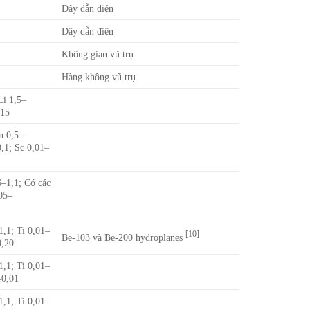
Dây dẫn điện
Dây dẫn điện
Không gian vũ trụ
Hàng không vũ trụ
Li 1,5–
015
n 0,5–
0,1; Sc 0,01–
6–1,1; Có các
,05–
1,1; Ti 0,01–
[10]
Be-103 và Be-200 hydroplanes
0,20
1,1; Ti 0,01–
–0,01
1,1; Ti 0,01–