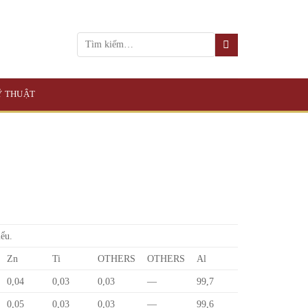
KỸ THUẬT
iểu.
Zn
Ti
OTHERS
OTHERS
Al
0,04
0,03
0,03
—
99,7
0,05
0,03
0,03
—
99,6