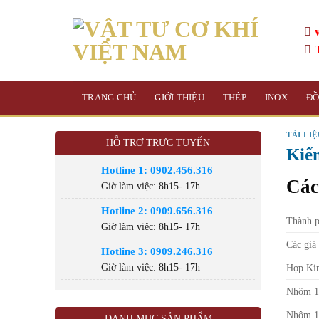
Skip
to
content
TRANG CHỦ
GIỚI THIỆU
THÉP
INOX
Đ
TÀI LI
HỖ TRỢ TRỰC TUYẾN
Kiế
Hotline 1: 0902.456.316
Các
Giờ làm việc: 8h15- 17h
Hotline 2: 0909.656.316
Thành p
Giờ làm việc: 8h15- 17h
Các giá 
Hotline 3: 0909.246.316
Hợp Ki
Giờ làm việc: 8h15- 17h
Nhôm 1
Nhôm 1
DANH MỤC SẢN PHẨM