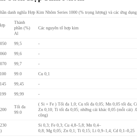
hần danh nghĩa Hợp Kim Nhôm Series 1000 (% trọng lượng) và các ứng dụng
Thành
Hợp
phần (%)
Các nguyên tố hợp kim
Al
050
99,5
-
060
99,6
-
070
99,7
-
100
99.0
Cu 0,1
145
99,45
-
199
99,99
-
( Si + Fe ) Tối đa 1,0; Cu tối đa 0,05; Mn 0,05 tối đa; C
Tối đa
200
Zn 0,10; Ti tối đa 0,05; những cái khác 0,05 (mỗi cái) .
99.0
cộng)
230
Si 0,3; Fe 0,3; Cu 4,8–5,8; Mn 0,4–
)
0,8; Mg 0,05; Zn 0,1; Ti 0,15; Li 0,9–1,4; Cd 0,1–0,25