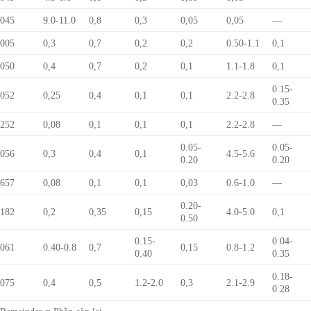
045
9.0-11.0
0,8
0,3
0,05
0,05
—
005
0,3
0,7
0,2
0,2
0.50-1.1
0,1
050
0,4
0,7
0,2
0,1
1.1-1.8
0,1
0.15-
052
0,25
0,4
0,1
0,1
2.2-2.8
0.35
252
0,08
0,1
0,1
0,1
2.2-2.8
—
0.05-
0.05-
056
0,3
0,4
0,1
4.5-5.6
0.20
0.20
657
0,08
0,1
0,1
0,03
0.6-1.0
—
0.20-
182
0,2
0,35
0,15
4.0-5.0
0,1
0.50
0.15-
0.04-
061
0.40-0.8
0,7
0,15
0.8-1.2
0.40
0.35
0.18-
075
0,4
0,5
1.2-2.0
0,3
2.1-2.9
0.28