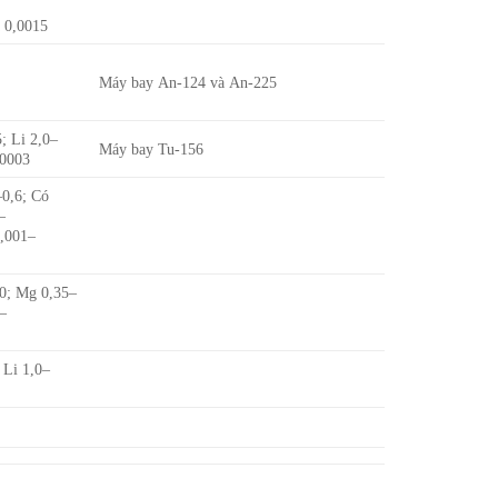
a 0,0015
Máy bay An-124 và An-225
; Li 2,0–
Máy bay Tu-156
,0003
–0,6; Có
–
0,001–
30; Mg 0,35–
8–
 Li 1,0–