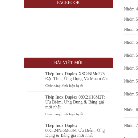
FACEBOOK
Nhôm 4
Nhôm 5
Nhôm 5
Nhôm 5
Nhôm 5
BÀI VIẾT MỚI
Nhôm 5
Thép Inox Duplex X8CrNiMo275:
Đặc Tính, Ứng Dụng Và Mua ở đâu
Nhôm 5
ở
Chức năng bình luận bị tắt
Thép
Nhôm 5
Inox
Thép Inox Duplex 08X21H6M2T:
Duplex
Ưu Điểm, Ứng Dụng & Bảng giá
X8CrNiMo275:
mới nhất
Nhôm 6
Đặc
ở
Chức năng bình luận bị tắt
Tính,
Thép
Ứng
Inox
Nhôm 7
Thép Inox Duplex
Dụng
Duplex
00Cr24Ni6Mo3N: Ưu Điểm, Ứng
Và
08X21H6M2T:
Dụng & Bảng giá mới nhất
Mua