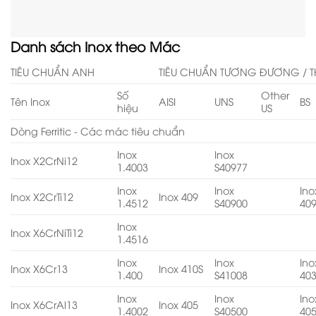
Danh sách Inox theo Mác
TIÊU CHUẨN ANH
TIÊU CHUẨN TƯƠNG ĐƯƠNG / T
Số
Other
Tên Inox
AISI
UNS
BS
hiệu
US
Dòng Ferritic - Các mác tiêu chuẩn
Inox
Inox
Inox X2CrNi12
1.4003
S40977
Inox
Inox
Ino
Inox X2CrTi12
Inox 409
1.4512
S40900
40
Inox
Inox X6CrNiTi12
1.4516
Inox
Inox
Ino
Inox X6Cr13
Inox 410S
1.400
S41008
40
Inox
Inox
Ino
Inox X6CrAl13
Inox 405
1.4002
S40500
40