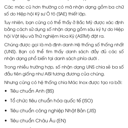
Các mác cũ hơn thường có mã nhận dạng gồm ba chữ
số do Hiệp hội Kỹ sư Ô tô (SAE) thiết lập.
Tuy nhiên, bạn cũng có thể thấy ở Bắc Mỹ được xác định
bằng cách sử dụng số nhận dạng gồm sáu ký tự do Hiệp
hội Vật liệu và Thử nghiệm Hoa Kỳ (ASTM) đặt ra.
Chúng được gọi là mã định danh Hệ thống số thống nhất
(UNS). Bạn có thể tìm thấy danh sách đầy đủ các số
nhận dạng phổ biến tại danh sách phía dưới .
Trong nhiều trường hợp, số nhận dạng UNS chia sẻ ba số
đầu tiên giống như AISI tương đương của chúng.
Nhưng cũng có hệ thống chia Mác Inox được tạo ra bởi:
Tiêu chuẩn Anh (BS)
Tổ chức tiêu chuẩn hóa quốc tế (ISO)
Tiêu chuẩn công nghiệp Nhật Bản (JIS)
Tiêu chuẩn Châu Âu (EN)