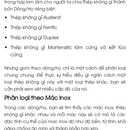
trong hợp kim làm cho người ta chia Thép không gỉ thành
bốn Dòng/Họ riêng biệt:
Thép không gỉ Austenit
Thép không gỉ Ferritic
Thép không gỉ Duplex
Thép không gỉ Martensitic làm cứng và kết tủa
cứng
Nhưng gom theo dòng/họ chỉ là một cách để phân loại
chung chung. Để thực sự hiểu điều gì ngăn cách một
loại thép không gỉ này với một loại thép khác, bạn sẽ
cần phải xem xét nhiều cấp độ của nó.
Phân loại theo Mác Inox
Trong các dòng/họ, bạn sẽ tìm thấy các mác inox, thép
không gỉ khác nhau và mỗi mác này sẽ có mô tả các
đặc tính cụ thể của mac inox đó như độ bền, từ tính, khả
năng chống ăn mòn và thành phần hợp kim.