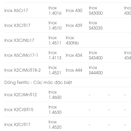
Inox
Inox
Ino
Inox X6Cr17
Inox 430
1.4016
S43000
43
Inox
Inox
Inox X3CrTi17
Inox 439
1.4510
S43035
Inox
Inox
Inox X3CrNb17
1.4511
430Nb
Inox
Inox
Ino
Inox X6CrMo17-1
Inox 434
1.4113
S43400
43
Inox
Inox
Inox X2CrMoTi18-2
Inox 444
1.4521
S44400
Dòng Ferritic - Các mác đặc biệt
Inox
Inox X2CrMnTi12
-
-
-
1.4600
Inox
Inox X2CrSiTi15
-
-
-
1.4630
Inox
Inox X2CrTi17
-
-
-
1.4520