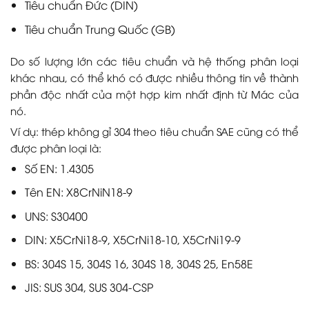
Tiêu chuẩn Đức (DIN)
Tiêu chuẩn Trung Quốc (GB)
Do số lượng lớn các tiêu chuẩn và hệ thống phân loại
khác nhau, có thể khó có được nhiều thông tin về thành
phần độc nhất của một hợp kim nhất định từ Mác của
nó.
Ví dụ: thép không gỉ 304 theo tiêu chuẩn SAE cũng có thể
được phân loại là:
Số EN: 1.4305
Tên EN: X8CrNiN18-9
UNS: S30400
DIN: X5CrNi18-9, X5CrNi18-10, X5CrNi19-9
BS: 304S 15, 304S 16, 304S 18, 304S 25, En58E
JIS: SUS 304, SUS 304-CSP