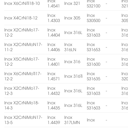
Inox
Inox
Ino
Inox X6CrNiTi18-10
Inox 321
-
1.4541
S32100
32
Inox
Inox
Ino
Inox X4CrNi18-12
Inox 305
-
1.4303
S30500
30
Inox X2CrNiMo17-
Inox
Inox
Ino
Inox 316L
-
12-2
1.4404
S31603
31
Inox X2CrNiMoN17-
Inox
Inox
Inox
Ino
-
11-2
1.4406
316LN
S31653
31
Inox X5CrNiMo17-
Inox
Inox
Ino
Inox 316
-
12-2
1.4401
S31600
31
Inox X6CrNiMoTi17-
Inox
Inox
Ino
Inox 316Ti
-
12-2
1.4571
S31635
32
Inox X2CrNiMo17-
Inox
Inox
Ino
Inox 316L
-
12-3
1.4432
S31603
31
Inox X2CrNiMo18-
Inox
Inox
Ino
Inox 316L
-
14-3
1.4435
S31603
31
Inox X2CrNiMoN17-
Inox
Inox
Inox
-
13-5
1.4439
317LMN