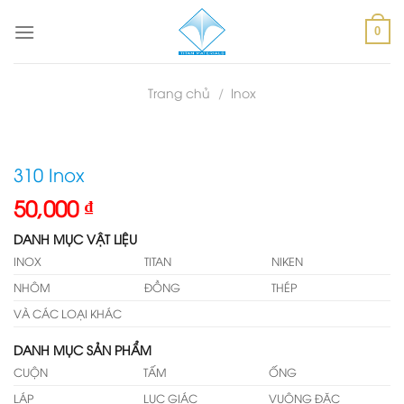
Skip
to
0
content
Trang chủ
/
Inox
310 Inox
50,000
₫
DANH MỤC VẬT LIỆU
INOX
TITAN
NIKEN
NHÔM
ĐỒNG
THÉP
VÀ CÁC LOẠI KHÁC
DANH MỤC SẢN PHẨM
CUỘN
TẤM
ỐNG
LÁP
LỤC GIÁC
VUÔNG ĐẶC