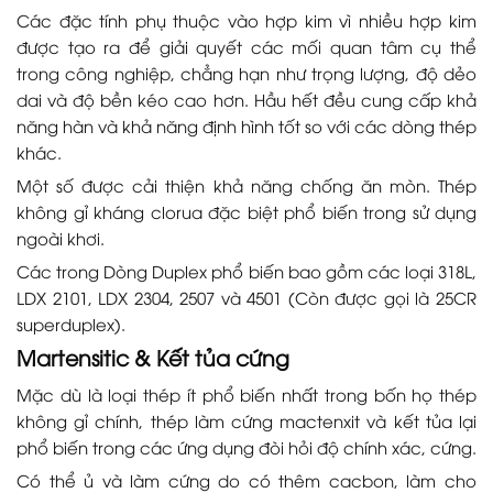
Các đặc tính phụ thuộc vào hợp kim vì nhiều hợp kim
được tạo ra để giải quyết các mối quan tâm cụ thể
trong công nghiệp, chẳng hạn như trọng lượng, độ dẻo
dai và độ bền kéo cao hơn. Hầu hết đều cung cấp khả
năng hàn và khả năng định hình tốt so với các dòng thép
khác.
Một số được cải thiện khả năng chống ăn mòn. Thép
không gỉ kháng clorua đặc biệt phổ biến trong sử dụng
ngoài khơi.
Các trong Dòng Duplex phổ biến bao gồm các loại 318L,
LDX 2101, LDX 2304, 2507 và 4501 (Còn được gọi là 25CR
superduplex).
Martensitic & Kết tủa cứng
Mặc dù là loại thép ít phổ biến nhất trong bốn họ thép
không gỉ chính, thép làm cứng mactenxit và kết tủa lại
phổ biến trong các ứng dụng đòi hỏi độ chính xác, cứng.
Có thể ủ và làm cứng do có thêm cacbon, làm cho