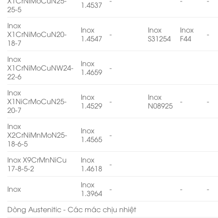
X1CrNiMoCuN25-
-
-
-
1.4537
25-5
Inox
Inox
Inox
Inox
X1CrNiMoCuN20-
-
-
1.4547
S31254
F44
18-7
Inox
Inox
X1CrNiMoCuNW24-
-
1.4659
22-6
Inox
Inox
Inox
X1NiCrMoCuN25-
-
-
-
1.4529
N08925
20-7
Inox
Inox
X2CrNiMnMoN25-
-
1.4565
18-6-5
Inox X9CrMnNiCu
Inox
-
17-8-5-2
1.4618
Inox
Inox
-
-
-
1.3964
Dòng Austenitic - Các mác chịu nhiệt