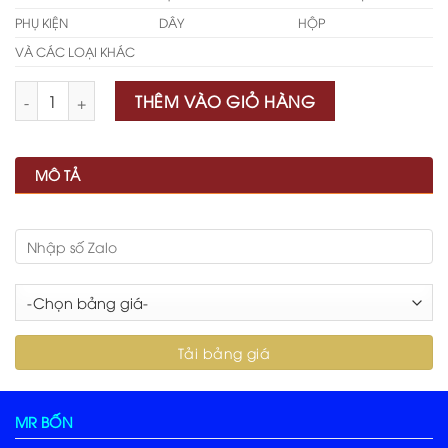
PHỤ KIỆN
DÂY
HỘP
VÀ CÁC LOẠI KHÁC
Số lượng
THÊM VÀO GIỎ HÀNG
MÔ TẢ
MR BỐN