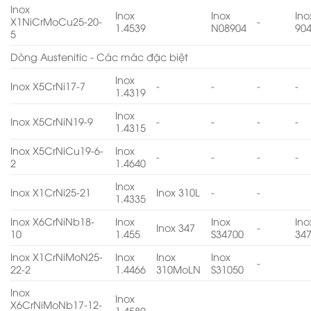
Inox
Inox
Inox
Ino
X1NiCrMoCu25-20-
-
1.4539
N08904
90
5
Dòng Austenitic - Các mác đặc biệt
Inox
Inox X5CrNi17-7
-
-
-
-
1.4319
Inox
Inox X5CrNiN19-9
-
-
-
-
1.4315
Inox X5CrNiCu19-6-
Inox
-
-
-
-
2
1.4640
Inox
Inox X1CrNi25-21
Inox 310L
-
-
1.4335
Inox X6CrNiNb18-
Inox
Inox
Ino
Inox 347
-
10
1.455
S34700
34
Inox X1CrNiMoN25-
Inox
Inox
Inox
-
22-2
1.4466
310MoLN
S31050
Inox
Inox
X6CrNiMoNb17-12-
1.4580