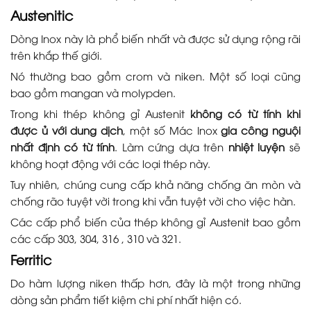
Austenitic
Dòng Inox này là phổ biến nhất và được sử dụng rộng rãi
trên khắp thế giới.
Nó thường bao gồm crom và niken. Một số loại cũng
bao gồm mangan và molypden.
Trong khi thép không gỉ Austenit
không có từ tính khi
được ủ với dung dịch
, một số Mác Inox
gia công nguội
nhất định có từ tính
. Làm cứng dựa trên
nhiệt luyện
sẽ
không hoạt động với các loại thép này.
Tuy nhiên, chúng cung cấp khả năng chống ăn mòn và
chống rão tuyệt vời trong khi vẫn tuyệt vời cho việc hàn.
Các cấp phổ biến của thép không gỉ Austenit bao gồm
các cấp 303, 304, 316 , 310 và 321.
Ferritic
Do hàm lượng niken thấp hơn, đây là một trong những
dòng sản phẩm tiết kiệm chi phí nhất hiện có.