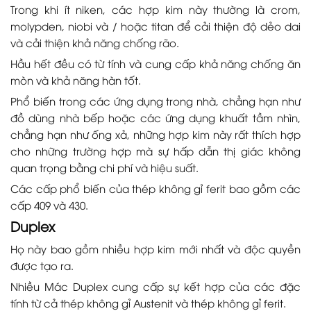
Trong khi ít niken, các hợp kim này thường là crom,
molypden, niobi và / hoặc titan để cải thiện độ dẻo dai
và cải thiện khả năng chống rão.
Hầu hết đều có từ tính và cung cấp khả năng chống ăn
mòn và khả năng hàn tốt.
Phổ biến trong các ứng dụng trong nhà, chẳng hạn như
đồ dùng nhà bếp hoặc các ứng dụng khuất tầm nhìn,
chẳng hạn như ống xả, những hợp kim này rất thích hợp
cho những trường hợp mà sự hấp dẫn thị giác không
quan trọng bằng chi phí và hiệu suất.
Các cấp phổ biến của thép không gỉ ferit bao gồm các
cấp 409 và 430.
Duplex
Họ này bao gồm nhiều hợp kim mới nhất và độc quyền
được tạo ra.
Nhiều Mác Duplex cung cấp sự kết hợp của các đặc
tính từ cả thép không gỉ Austenit và thép không gỉ ferit.