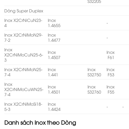
S32205
Dòng Super Duplex
Inox X2CrNiCuN23-
Inox
-
4
1.4655
Inox X2CrNiMoN29-
Inox
-
7-2
1.4477
Inox
Inox
Inox
X2CrNiMoCuN25-6-
1.4507
F61
3
Inox X2CrNiMoN25-
Inox
Inox
Inox
7-4
1.441
S32750
F53
Inox
Inox
Inox
Inox
X2CrNiMoCuWN25-
1.4501
S32760
F55
7-4
Inox X2CrNiMoSi18-
Inox
-
-
5-3
1.4424
Danh sách
Inox theo Dòng