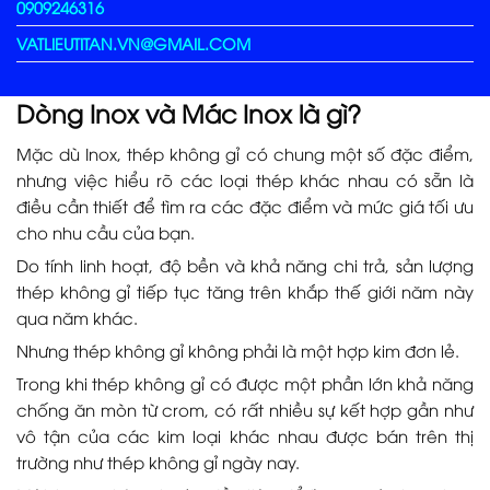
0909246316
VATLIEUTITAN.VN@GMAIL.COM
Dòng Inox và Mác Inox là gì?
Mặc dù Inox, thép không gỉ có chung một số đặc điểm,
nhưng việc hiểu rõ các loại thép khác nhau có sẵn là
điều cần thiết để tìm ra các đặc điểm và mức giá tối ưu
cho nhu cầu của bạn.
Do tính linh hoạt, độ bền và khả năng chi trả, sản lượng
thép không gỉ tiếp tục tăng trên khắp thế giới năm này
qua năm khác.
Nhưng thép không gỉ không phải là một hợp kim đơn lẻ.
Trong khi thép không gỉ có được một phần lớn khả năng
chống ăn mòn từ crom, có rất nhiều sự kết hợp gần như
vô tận của các kim loại khác nhau được bán trên thị
trường như thép không gỉ ngày nay.