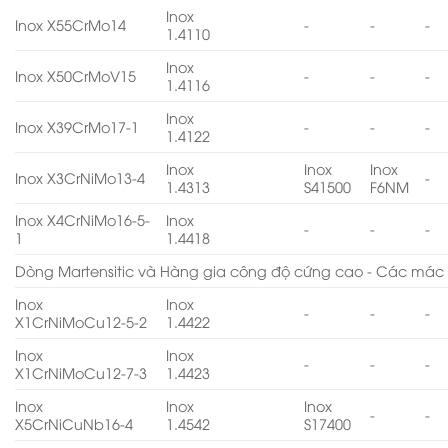
Inox
Inox X55CrMo14
-
-
-
1.4110
Inox
Inox X50CrMoV15
-
-
-
1.4116
Inox
Inox X39CrMo17-1
-
-
-
1.4122
Inox
Inox
Inox
Inox X3CrNiMo13-4
-
1.4313
S41500
F6NM
Inox X4CrNiMo16-5-
Inox
-
-
-
1
1.4418
Dòng Martensitic và Hàng gia công độ cứng cao - Các mác 
Inox
Inox
-
-
-
X1CrNiMoCu12-5-2
1.4422
Inox
Inox
-
-
-
X1CrNiMoCu12-7-3
1.4423
Inox
Inox
Inox
-
-
X5CrNiCuNb16-4
1.4542
S17400