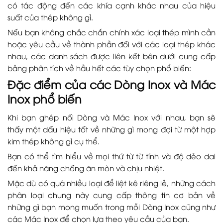
có tác động đến các khía cạnh khác nhau của hiệu
suất của thép không gỉ.
Nếu bạn không chắc chắn chính xác loại thép mình cần
hoặc yêu cầu về thành phần đối với các loại thép khác
nhau, các danh sách được liên kết bên dưới cung cấp
bảng phân tích về hầu hết các tùy chọn phổ biến:
Đặc điểm của các Dòng Inox và Mác
Inox phổ biến
Khi bạn ghép nối Dòng và Mác Inox với nhau, bạn sẽ
thấy một dấu hiệu tốt về những gì mong đợi từ một hợp
kim thép không gỉ cụ thể.
Bạn có thể tìm hiểu về mọi thứ từ từ tính và độ dẻo dai
đến khả năng chống ăn mòn và chịu nhiệt.
Mặc dù có quá nhiều loại để liệt kê riêng lẻ, những cách
phân loại chung này cung cấp thông tin cơ bản về
những gì bạn mong muốn trong mỗi Dòng Inox cũng như
các Mác Inox để chọn lựa theo yêu cầu của bạn.