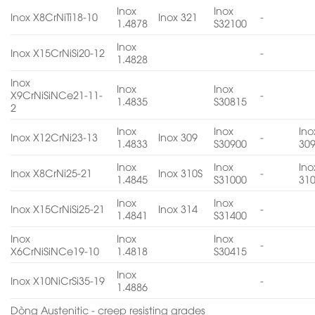
Inox
Inox
Inox X8CrNiTi18-10
Inox 321
-
1.4878
S32100
Inox
Inox X15CrNiSi20-12
-
1.4828
Inox
Inox
Inox
X9CrNiSiNCe21-11-
-
1.4835
S30815
2
Inox
Inox
Ino
Inox X12CrNi23-13
Inox 309
-
1.4833
S30900
30
Inox
Inox
Ino
Inox X8CrNi25-21
Inox 310S
-
1.4845
S31000
31
Inox
Inox
Inox X15CrNiSi25-21
Inox 314
-
1.4841
S31400
Inox
Inox
Inox
-
X6CrNiSiNCe19-10
1.4818
S30415
Inox
Inox X10NiCrSi35-19
-
1.4886
Dòng Austenitic - creep resisting grades