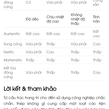
đông
Có
Vừa phải
Vừa phải
sẵn
cứng
Kháng
Chịu nhiệt
Tính
Độ dẻo
nhiệt độ
độ cao
hàn
thấp
Rất
Austenitic
Rất cao
Rất cao
Rất cao
cao
Song công
Vừa phải
Thấp
Vừa phải
Cao
Ferritic
Vừa phải
Cao
Thấp
Thấp
Martensitic
Thấp
Thấp
Thấp
Thấp
Kết tủa
đông
Vừa phải
Thấp
Thấp
Cao
cứng
Lời kết & tham khảo
Từ cấu trúc trang trí cho đến sử dụng công nghiệp chắc
chắn, thép không gỉ cung cấp một loạt các tiện
ích. Hiểu được các đặc tính độc đáo của các hợp kim