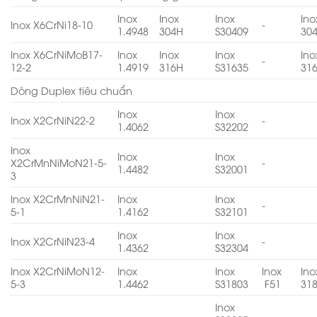
Inox
Inox
Inox
Ino
Inox X6CrNi18-10
-
1.4948
304H
S30409
30
Inox X6CrNiMoB17-
Inox
Inox
Inox
Ino
-
12-2
1.4919
316H
S31635
31
Dòng Duplex tiêu chuẩn
Inox
Inox
Inox X2CrNiN22-2
-
1.4062
S32202
Inox
Inox
Inox
X2CrMnNiMoN21-5-
-
1.4482
S32001
3
Inox X2CrMnNiN21-
Inox
Inox
-
5-1
1.4162
S32101
Inox
Inox
Inox X2CrNiN23-4
-
1.4362
S32304
Inox X2CrNiMoN12-
Inox
Inox
Inox
Ino
5-3
1.4462
S31803
F51
31
Inox