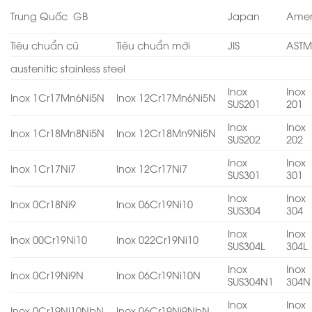
Trung Quốc GB
Japan
Amer
Tiêu chuẩn cũ
Tiêu chuẩn mới
JIS
AST
austenitic stainless steel
Inox
Inox
Inox 1Cr17Mn6Ni5N
Inox 12Cr17Mn6Ni5N
SUS201
201
Inox
Inox
Inox 1Cr18Mn8Ni5N
Inox 12Cr18Mn9Ni5N
SUS202
202
Inox
Inox
Inox 1Cr17Ni7
Inox 12Cr17Ni7
SUS301
301
Inox
Inox
Inox 0Cr18Ni9
Inox 06Cr19Ni10
SUS304
304
Inox
Inox
Inox 00Cr19Ni10
Inox 022Cr19Ni10
SUS304L
304L
Inox
Inox
Inox 0Cr19Ni9N
Inox 06Cr19Ni10N
SUS304N1
304N
Inox
Inox
Inox 0Cr19Ni10NbN
Inox 06Cr19Ni9NbN