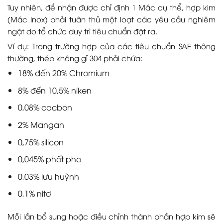
Tuy nhiên, để nhận được chỉ định 1 Mác cụ thể, hợp kim
(Mác Inox) phải tuân thủ một loạt các yêu cầu nghiêm
ngặt do tổ chức duy trì tiêu chuẩn đặt ra.
Ví dụ: Trong trường hợp của các tiêu chuẩn SAE thông
thường, thép không gỉ 304 phải chứa:
18% đến 20% Chromium
8% đến 10,5% niken
0,08% cacbon
2% Mangan
0,75% silicon
0,045% phốt pho
0,03% lưu huỳnh
0,1% nitơ
Mỗi lần bổ sung hoặc điều chỉnh thành phần hợp kim sẽ