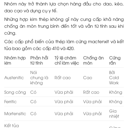
Nhóm này trở thành lựa chọn hàng đầu cho dao, kéo,
dao cạo và dụng cụ y tế.
Những hợp kim thép không gỉ này cung cấp khả năng
chống ăn mòn trung bình đến tốt và vẫn từ tính sau khi
cứng.
Các cấp phổ biến của thép làm cứng mactenxit và kết
tủa bao gồm các cấp 410 và 420.
Nhóm hợp
Phản hồi
Tỷ lệ chăm
Chống ăn
Cứng
kim
từ tính
chỉ làm việc
mòn
rắn
Nói
Bởi
Austenitic
chung là
Rất cao
Cao
Cold
không
Work
Song công
Có
Vừa phải
Rất cao
Không
Ferritic
Có
Vừa phải
Vừa phải
Không
Gia
Martensitic
Có
Vừa phải
Vừa phải
nhiệt
Kết tủa
Cứng