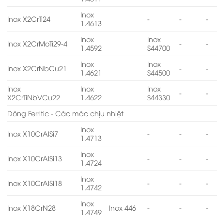
Inox
Inox X2CrTi24
-
-
-
1.4613
Inox
Inox
Inox X2CrMoTi29-4
-
-
1.4592
S44700
Inox
Inox
Inox X2CrNbCu21
-
-
1.4621
S44500
Inox
Inox
Inox
-
-
X2CrTiNbVCu22
1.4622
S44330
Dòng Ferritic - Các mác chịu nhiệt
Inox
Inox X10CrAlSi7
-
-
-
1.4713
Inox
Inox X10CrAlSi13
-
-
-
1.4724
Inox
Inox X10CrAlSi18
-
-
-
1.4742
Inox
Inox X18CrN28
Inox 446
-
-
-
1.4749