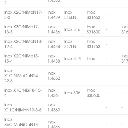
2
Inox X2CrNiMoN17-
Inox
Inox
Inox
-
3-3
1.4429
316LN
S31653
Inox X3CrNiMo17-
Inox
Inox
Ino
Inox 316
-
13-3
1.4436
S31600
31
Inox X2CrNiMoN18-
Inox
Inox
Inox
-
12-4
1.4434
317LN
S31753
Inox X2CrNiMo18-
Inox
Ino
Inox 317L
Inox
-
15-4
1.4438
31
Inox
Inox
X1CrNiMoCuN24-
-
-
1.4652
22-8
Inox X1CrNiSi18-15-
Inox
Inox
Inox 306
-
-
4
1.4361
S30600
Inox
Inox
-
-
X11CrNiMnN19-8-6
1.4369
Inox
Inox
X6CrMnNiCuN18-
-
-
1.4646