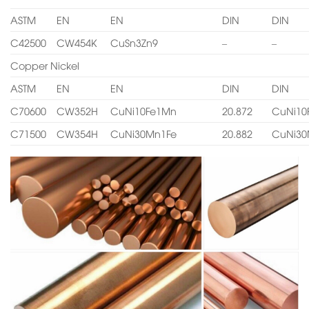
ASTM
EN
EN
DIN
DIN
C42500
CW454K
CuSn3Zn9
–
–
Copper Nickel
ASTM
EN
EN
DIN
DIN
C70600
CW352H
CuNi10Fe1Mn
20.872
CuNi10
C71500
CW354H
CuNi30Mn1Fe
20.882
CuNi30