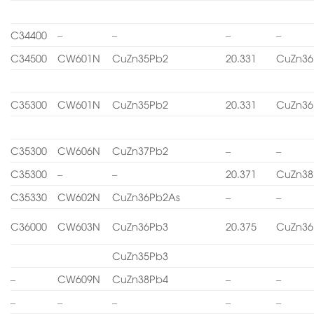
C34400
–
–
–
–
C34500
CW601N
CuZn35Pb2
20.331
CuZn36
C35300
CW601N
CuZn35Pb2
20.331
CuZn36
C35300
CW606N
CuZn37Pb2
–
–
C35300
–
–
20.371
CuZn38
C35330
CW602N
CuZn36Pb2As
–
–
C36000
CW603N
CuZn36Pb3
20.375
CuZn36
CuZn35Pb3
–
CW609N
CuZn38Pb4
–
–
–
–
–
–
–