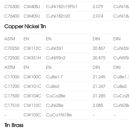
C76300
CW408J
CuNi18Zn19Pb1
2.079
CuNi18
C76400
CW409J
CuNi18Zn20
2.074
CuNi18
Copper Nickel Tin
ASTM
EN
EN
DIN
DIN
C70250
CW112C
CuNi3Si1
20.857
CuNi3Si
C72500
CW351H
CuNi9Sn2
20.875
CuNi9S
ASTM
EN
EN
DIN
DIN
C17000
CW100C
CuBe1.7
21.245
CuBe1.
C17200
CW101C
CuBe2
21.247
CuBe2
C17500
CW104C
CuCo2Be
21.285
CuCo2
C17510
CW110C
CuNi2Be
2.085
CuNi2B
–
CW103C
CuCo1Ni1Be
–
–
Tin Brass