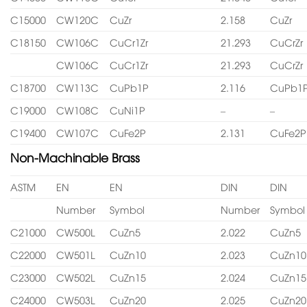
C15000
CW120C
CuZr
2.158
CuZr
C18150
CW106C
CuCr1Zr
21.293
CuCrZr
CW106C
CuCr1Zr
21.293
CuCrZr
C18700
CW113C
CuPb1P
2.116
CuPb1
C19000
CW108C
CuNi1P
–
–
C19400
CW107C
CuFe2P
2.131
CuFe2P
Non-Machinable Brass
ASTM
EN
EN
DIN
DIN
Number
Symbol
Number
Symbol
C21000
CW500L
CuZn5
2.022
CuZn5
C22000
CW501L
CuZn10
2.023
CuZn10
C23000
CW502L
CuZn15
2.024
CuZn15
C24000
CW503L
CuZn20
2.025
CuZn20