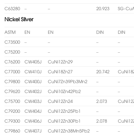
C63280
–
–
20.923
SG-CuA
Nickel Silver
ASTM
EN
EN
DIN
DIN
C73500
–
–
–
–
C75200
–
–
–
–
C76200
CW405J
CuNi12Zn29
–
–
C77000
CW410J
CuNi18Zn27
20.742
CuNi18
C79800
CW400J
CuNi7Zn39Pb3Mn2
–
–
C79620
CW402J
CuNi10Zn42Pb2
–
–
C75700
CW403J
CuNi12Zn24
2.073
CuNi12
C79200
CW404J
CuNi12Zn25Pb1
–
–
C79300
CW406J
CuNi12Zn30Pb1
2.078
CuNi12
C79860
CW407J
CuNi12Zn38Mn5Pb2
–
–