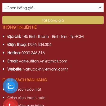
THÔNG TIN LIÊN HỆ
Địa chỉ:
145 Bình Thành - Bình Tân - TpHCM
Điện Thoại:
0936.304.304
Hotline:
0909.246.316
Email:
vatlieutitan.vn@gmail.com
Website:
vattucokhivietnam.com/
CHÍNH SÁCH BÁN HÀNG
Chính sách bảo mật
Chính sách thanh toán
Chính sách giao hàng