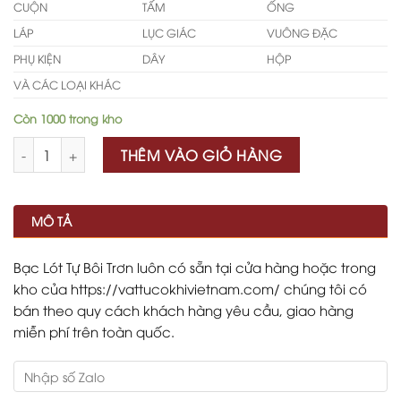
CUỘN
TẤM
ỐNG
LÁP
LỤC GIÁC
VUÔNG ĐẶC
PHỤ KIỆN
DÂY
HỘP
VÀ CÁC LOẠI KHÁC
Còn 1000 trong kho
Số lượng
THÊM VÀO GIỎ HÀNG
MÔ TẢ
Bạc Lót Tự Bôi Trơn luôn có sẵn tại cửa hàng hoặc trong
kho của https://vattucokhivietnam.com/ chúng tôi có
bán theo quy cách khách hàng yêu cầu, giao hàng
miễn phí trên toàn quốc.