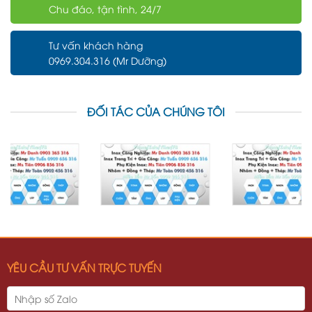
Chu đáo, tận tình, 24/7
Tư vấn khách hàng
0969.304.316 (Mr Dưỡng)
ĐỐI TÁC CỦA CHÚNG TÔI
YÊU CẦU TƯ VẤN TRỰC TUYẾN