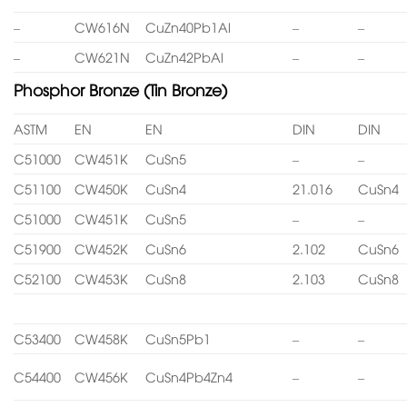
–
CW616N
CuZn40Pb1Al
–
–
–
CW621N
CuZn42PbAl
–
–
Phosphor Bronze (Tin Bronze)
ASTM
EN
EN
DIN
DIN
C51000
CW451K
CuSn5
–
–
C51100
CW450K
CuSn4
21.016
CuSn4
C51000
CW451K
CuSn5
–
–
C51900
CW452K
CuSn6
2.102
CuSn6
C52100
CW453K
CuSn8
2.103
CuSn8
C53400
CW458K
CuSn5Pb1
–
–
C54400
CW456K
CuSn4Pb4Zn4
–
–