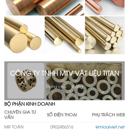
CÔNG TY TNHH MTV VẬT LIỆU TITAN
Trang chủ
/
Đồng
BỘ PHẬN KINH DOANH
CHUYÊN GIA TƯ
SỐ ĐIỆN THOẠI
PHỤ TRÁCH WEB
VẤN
MR TOÀN
0902456316
kimloaiviet.net