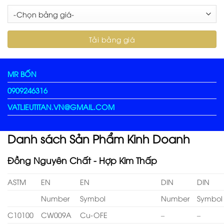
MR BỐN
0909246316
VATLIEUTITAN.VN@GMAIL.COM
Danh sách Sản Phẩm Kinh Doanh
Đồng Nguyên Chất - Hợp Kim Thấp
ASTM
EN
EN
DIN
DIN
Number
Symbol
Number
Symbol
C10100
CW009A
Cu-OFE
–
–