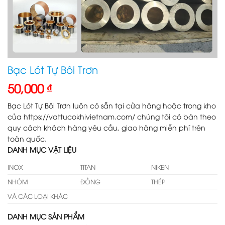
Bạc Lót Tự Bôi Trơn
50,000
₫
Bạc Lót Tự Bôi Trơn luôn có sẵn tại cửa hàng hoặc trong kho
của https://vattucokhivietnam.com/ chúng tôi có bán theo
quy cách khách hàng yêu cầu, giao hàng miễn phí trên
toàn quốc.
DANH MỤC VẬT LIỆU
INOX
TITAN
NIKEN
NHÔM
ĐỒNG
THÉP
VÀ CÁC LOẠI KHÁC
DANH MỤC SẢN PHẨM