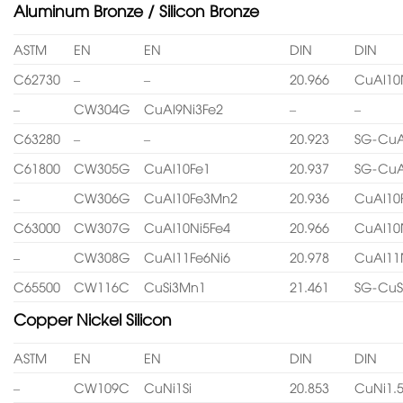
Aluminum Bronze / Silicon Bronze
ASTM
EN
EN
DIN
DIN
C62730
–
–
20.966
CuAl10
–
CW304G
CuAl9Ni3Fe2
–
–
C63280
–
–
20.923
SG-CuA
C61800
CW305G
CuAl10Fe1
20.937
SG-CuA
–
CW306G
CuAl10Fe3Mn2
20.936
CuAl10
C63000
CW307G
CuAl10Ni5Fe4
20.966
CuAl10
–
CW308G
CuAl11Fe6Ni6
20.978
CuAl11
C65500
CW116C
CuSi3Mn1
21.461
SG-CuS
Copper Nickel Silicon
ASTM
EN
EN
DIN
DIN
–
CW109C
CuNi1Si
20.853
CuNi1.5