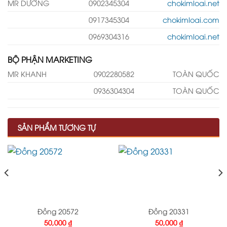
MR DƯỠNG
0902345304
chokimloai.net
0917345304
chokimloai.com
0969304316
chokimloai.net
BỘ PHẬN MARKETING
MR KHANH
0902280582
TOÀN QUỐC
0936304304
TOÀN QUỐC
SẢN PHẨM TƯƠNG TỰ
Đồng 20572
Đồng 20331
50,000
₫
50,000
₫