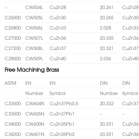
–
CW504L
CuZn28
20.261
CuZn28
C26000
CW505L
CuZn30
20.265
CuZn30
C26800
CW506L
CuZn33
2.028
CuZn33
C27000
CW507L
CuZn36
20.335
CuZn36
C27200
CW508L
CuZn37
20.321
CuZn37
C28000
CW509L
CuZn40
2.036
CuZn40
Free Machining Brass
ASTM
EN
EN
DIN
DIN
Number
Symbol
Number
Symbol
C33500
CW604N
CuZn37Pb0.5
20.332
CuZn37
C33500
CW605N
CuZn37Pb1
–
–
C34000
CW600N
CuZn35Pb1
20.331
CuZn36
C34200
CW601N
CuZn35Pb2
20.331
CuZn36