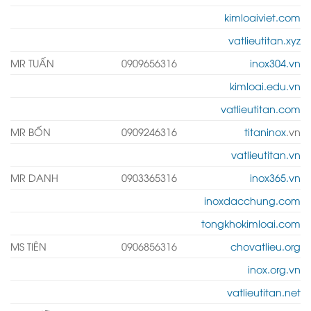
kimloaiviet.com
vatlieutitan.xyz
MR TUẤN
0909656316
inox304.vn
kimloai.edu.vn
vatlieutitan.com
MR BỐN
0909246316
titaninox
.vn
vatlieutitan.vn
MR DANH
0903365316
inox365.vn
inoxdacchung.com
tongkhokimloai.com
MS TIÊN
0906856316
chovatlieu.org
inox.org.vn
vatlieutitan.net