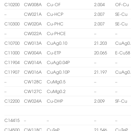
C10200
CW008A
Cu-OF
2.004
OF-Cu
–
CW021A
Cu-HCP
2.007
SE-Cu
C10300
CW020A
Cu-PHC
2.007
SE-Cu
–
CW022A
Cu-PHCE
–
–
C10700
CW013A
CuAg0.10
21.203
CuAg0.
C11000
CW004A
Cu-ETP
20.065
E-Cu58
C11904
CW014A
CuAg0.04P
–
–
C11907
CW016A
CuAg0.10P
21.197
CuAg0.
–
CW128C
CuMg0.5
–
–
–
CW127C
CuMg0.2
–
–
C12200
CW024A
Cu-DHP
2.009
SF-Cu
C14415
–
–
–
–
C14500
CW118C
CuTeP
21.546
CuTeP