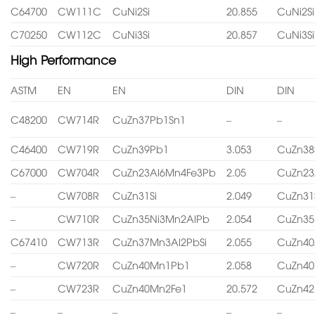
C64700
CW111C
CuNi2Si
20.855
CuNi2Si
C70250
CW112C
CuNi3Si
20.857
CuNi3Si
High Performance
ASTM
EN
EN
DIN
DIN
C48200
CW714R
CuZn37Pb1Sn1
–
–
C46400
CW719R
CuZn39Pb1
3.053
CuZn38
C67000
CW704R
CuZn23Al6Mn4Fe3Pb
2.05
CuZn23
–
CW708R
CuZn31Si
2.049
CuZn31
–
CW710R
CuZn35Ni3Mn2AlPb
2.054
CuZn35
C67410
CW713R
CuZn37Mn3Al2PbSi
2.055
CuZn40
–
CW720R
CuZn40Mn1Pb1
2.058
CuZn4
–
CW723R
CuZn40Mn2Fe1
20.572
CuZn4
–
–
–
–
–