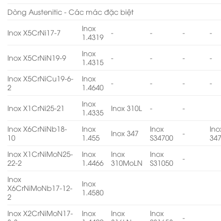
Dòng Austenitic - Các mác đặc biệt
Inox
Inox X5CrNi17-7
-
-
-
-
1.4319
Inox
Inox X5CrNiN19-9
-
-
-
-
1.4315
Inox X5CrNiCu19-6-
Inox
-
-
-
-
2
1.4640
Inox
Inox X1CrNi25-21
Inox 310L
-
-
1.4335
Inox X6CrNiNb18-
Inox
Inox
Ino
Inox 347
-
10
1.455
S34700
34
Inox X1CrNiMoN25-
Inox
Inox
Inox
-
22-2
1.4466
310MoLN
S31050
Inox
Inox
X6CrNiMoNb17-12-
1.4580
2
Inox X2CrNiMoN17-
Inox
Inox
Inox
-