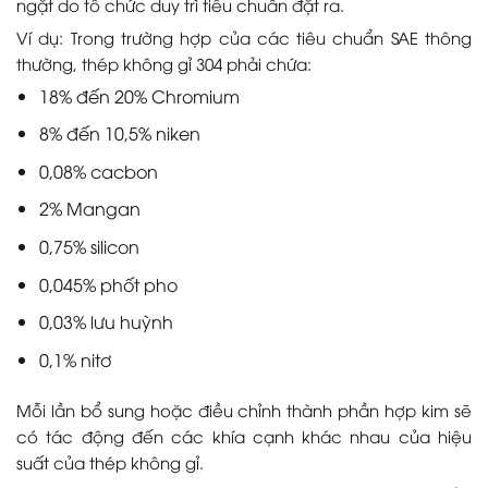
ngặt do tổ chức duy trì tiêu chuẩn đặt ra.
Ví dụ: Trong trường hợp của các tiêu chuẩn SAE thông
thường, thép không gỉ 304 phải chứa:
18% đến 20% Chromium
8% đến 10,5% niken
0,08% cacbon
2% Mangan
0,75% silicon
0,045% phốt pho
0,03% lưu huỳnh
0,1% nitơ
Mỗi lần bổ sung hoặc điều chỉnh thành phần hợp kim sẽ
có tác động đến các khía cạnh khác nhau của hiệu
suất của thép không gỉ.