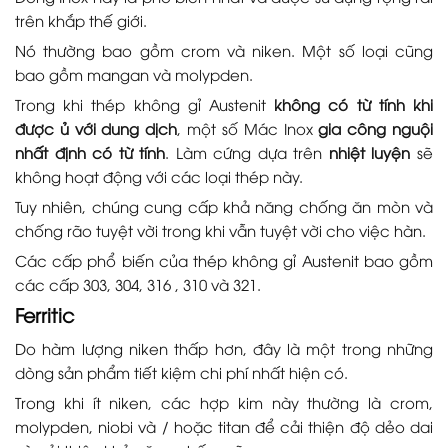
trên khắp thế giới.
Nó thường bao gồm crom và niken. Một số loại cũng
bao gồm mangan và molypden.
Trong khi thép không gỉ Austenit
không có từ tính khi
được ủ với dung dịch
, một số Mác Inox
gia công nguội
nhất định có từ tính
. Làm cứng dựa trên
nhiệt luyện
sẽ
không hoạt động với các loại thép này.
Tuy nhiên, chúng cung cấp khả năng chống ăn mòn và
chống rão tuyệt vời trong khi vẫn tuyệt vời cho việc hàn.
Các cấp phổ biến của thép không gỉ Austenit bao gồm
các cấp 303, 304, 316 , 310 và 321.
Ferritic
Do hàm lượng niken thấp hơn, đây là một trong những
dòng sản phẩm tiết kiệm chi phí nhất hiện có.
Trong khi ít niken, các hợp kim này thường là crom,
molypden, niobi và / hoặc titan để cải thiện độ dẻo dai