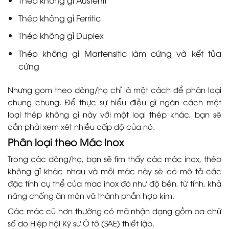
Thép không gỉ Ferritic
Thép không gỉ Duplex
Thép không gỉ Martensitic làm cứng và kết tủa
cứng
Nhưng gom theo dòng/họ chỉ là một cách để phân loại
chung chung. Để thực sự hiểu điều gì ngăn cách một
loại thép không gỉ này với một loại thép khác, bạn sẽ
cần phải xem xét nhiều cấp độ của nó.
Phân loại theo Mác Inox
Trong các dòng/họ, bạn sẽ tìm thấy các mác inox, thép
không gỉ khác nhau và mỗi mác này sẽ có mô tả các
đặc tính cụ thể của mac inox đó như độ bền, từ tính, khả
năng chống ăn mòn và thành phần hợp kim.
Các mác cũ hơn thường có mã nhận dạng gồm ba chữ
số do Hiệp hội Kỹ sư Ô tô (SAE) thiết lập.