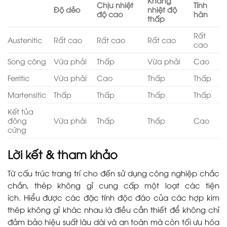
Kháng
Chịu nhiệt
Tính
Độ dẻo
nhiệt độ
độ cao
hàn
thấp
Rất
Austenitic
Rất cao
Rất cao
Rất cao
cao
Song công
Vừa phải
Thấp
Vừa phải
Cao
Ferritic
Vừa phải
Cao
Thấp
Thấp
Martensitic
Thấp
Thấp
Thấp
Thấp
Kết tủa
đông
Vừa phải
Thấp
Thấp
Cao
cứng
Lời kết & tham khảo
Từ cấu trúc trang trí cho đến sử dụng công nghiệp chắc
chắn, thép không gỉ cung cấp một loạt các tiện
ích. Hiểu được các đặc tính độc đáo của các hợp kim
thép không gỉ khác nhau là điều cần thiết để không chỉ
đảm bảo hiệu suất lâu dài và an toàn mà còn tối ưu hóa