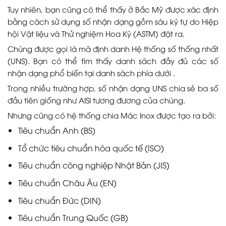
Tuy nhiên, bạn cũng có thể thấy ở Bắc Mỹ được xác định
bằng cách sử dụng số nhận dạng gồm sáu ký tự do Hiệp
hội Vật liệu và Thử nghiệm Hoa Kỳ (ASTM) đặt ra.
Chúng được gọi là mã định danh Hệ thống số thống nhất
(UNS). Bạn có thể tìm thấy danh sách đầy đủ các số
nhận dạng phổ biến tại danh sách phía dưới .
Trong nhiều trường hợp, số nhận dạng UNS chia sẻ ba số
đầu tiên giống như AISI tương đương của chúng.
Nhưng cũng có hệ thống chia Mác Inox được tạo ra bởi:
Tiêu chuẩn Anh (BS)
Tổ chức tiêu chuẩn hóa quốc tế (ISO)
Tiêu chuẩn công nghiệp Nhật Bản (JIS)
Tiêu chuẩn Châu Âu (EN)
Tiêu chuẩn Đức (DIN)
Tiêu chuẩn Trung Quốc (GB)