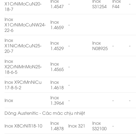
Inox
Inox
Inox
X1CrNiMoCuN20-
-
-
1.4547
S31254
F44
18-7
Inox
Inox
X1CrNiMoCuNW24-
-
1.4659
22-6
Inox
Inox
Inox
X1NiCrMoCuN25-
-
-
-
1.4529
N08925
20-7
Inox
Inox
X2CrNiMnMoN25-
-
1.4565
18-6-5
Inox X9CrMnNiCu
Inox
-
17-8-5-2
1.4618
Inox
Inox
-
-
-
1.3964
Dòng Austenitic - Các mác chịu nhiệt
Inox
Inox
Inox X8CrNiTi18-10
Inox 321
-
1.4878
S32100