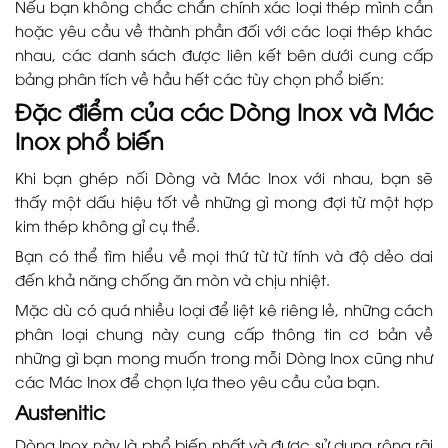
Nếu bạn không chắc chắn chính xác loại thép mình cần
hoặc yêu cầu về thành phần đối với các loại thép khác
nhau, các danh sách được liên kết bên dưới cung cấp
bảng phân tích về hầu hết các tùy chọn phổ biến:
Đặc điểm của các Dòng Inox và Mác
Inox phổ biến
Khi bạn ghép nối Dòng và Mác Inox với nhau, bạn sẽ
thấy một dấu hiệu tốt về những gì mong đợi từ một hợp
kim thép không gỉ cụ thể.
Bạn có thể tìm hiểu về mọi thứ từ từ tính và độ dẻo dai
đến khả năng chống ăn mòn và chịu nhiệt.
Mặc dù có quá nhiều loại để liệt kê riêng lẻ, những cách
phân loại chung này cung cấp thông tin cơ bản về
những gì bạn mong muốn trong mỗi Dòng Inox cũng như
các Mác Inox để chọn lựa theo yêu cầu của bạn.
Austenitic
Dòng Inox này là phổ biến nhất và được sử dụng rộng rãi