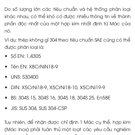
Do số lượng lớn các tiêu chuẩn và hệ thống phân loại
khác nhau, có thể khó có được nhiều thông tin về thành
phần độc nhất của một hợp kim nhất định từ Mác của
nó.
Ví dụ: thép không gỉ 304 theo tiêu chuẩn SAE cũng có thể
được phân loại là:
Số EN: 1.4305
Tên EN: X8CrNiN18-9
UNS: S30400
DIN: X5CrNi18-9, X5CrNi18-10, X5CrNi19-9
BS: 304S 15, 304S 16, 304S 18, 304S 25, En58E
JIS: SUS 304, SUS 304-CSP
Tuy nhiên, để nhận được chỉ định 1 Mác cụ thể, hợp kim
(Mác Inox) phải tuân thủ một loạt các yêu cầu nghiêm