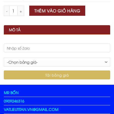
Số lượng
THÊM VÀO GIỎ HÀNG
MÔ TẢ
MR BỐN
0909246316
VATLIEUTITAN.VN@GMAIL.COM