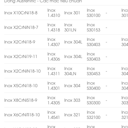
Dòng Austenitic - Các mác tiêu chuẩn
Inox
Inox
Ino
Inox X10CrNi18-8
Inox 301
-
1.4310
S30100
30
Inox
Inox
Inox
Inox X2CrNiN18-7
-
1.4318
301LN
S30153
Inox
Inox
Ino
Inox X2CrNi18-9
Inox 304L
-
1.4307
S30403
30
Inox
Inox
Inox X2CrNi19-11
Inox 304L
-
1.4306
S30403
Inox
Inox
Inox
Ino
Inox X2CrNiN18-10
-
1.4311
304LN
S30453
30
Inox
Inox
Ino
Inox X5CrNi18-10
Inox 304
-
1.4301
S30400
30
Inox
Inox
Ino
Inox X8CrNiS18-9
Inox 303
-
1.4305
S30300
30
Inox
Inox
Ino
Inox X6CrNiTi18-10
Inox 321
-
1.4541
S32100
32
Inox
Inox
Ino