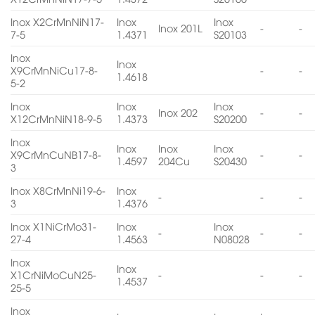
Inox X2CrMnNiN17-
Inox
Inox
Inox 201L
-
-
7-5
1.4371
S20103
Inox
Inox
X9CrMnNiCu17-8-
-
-
1.4618
5-2
Inox
Inox
Inox
Inox 202
-
-
X12CrMnNiN18-9-5
1.4373
S20200
Inox
Inox
Inox
Inox
X9CrMnCuNB17-8-
-
-
1.4597
204Cu
S20430
3
Inox X8CrMnNi19-6-
Inox
-
-
-
3
1.4376
Inox X1NiCrMo31-
Inox
Inox
-
-
-
27-4
1.4563
N08028
Inox
Inox
X1CrNiMoCuN25-
-
-
-
1.4537
25-5
Inox