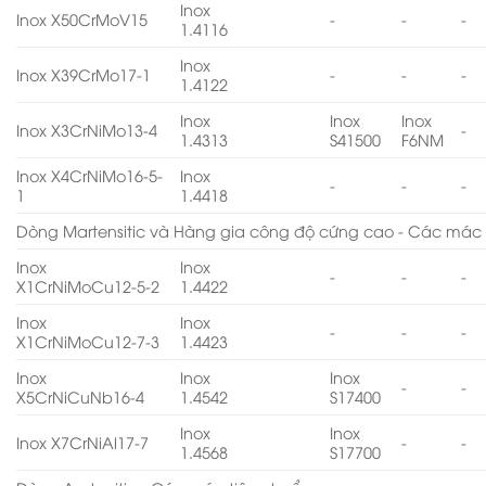
Inox
Inox X50CrMoV15
-
-
-
1.4116
Inox
Inox X39CrMo17-1
-
-
-
1.4122
Inox
Inox
Inox
Inox X3CrNiMo13-4
-
1.4313
S41500
F6NM
Inox X4CrNiMo16-5-
Inox
-
-
-
1
1.4418
Dòng Martensitic và Hàng gia công độ cứng cao - Các mác 
Inox
Inox
-
-
-
X1CrNiMoCu12-5-2
1.4422
Inox
Inox
-
-
-
X1CrNiMoCu12-7-3
1.4423
Inox
Inox
Inox
-
-
X5CrNiCuNb16-4
1.4542
S17400
Inox
Inox
Inox X7CrNiAl17-7
-
-
1.4568
S17700