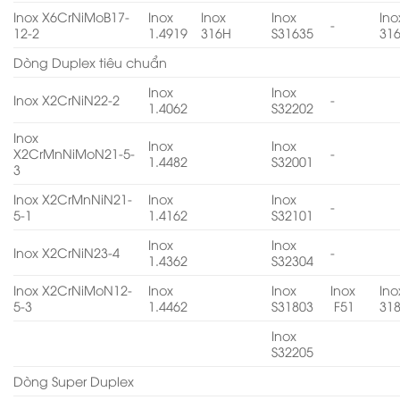
Inox X6CrNiMoB17-
Inox
Inox
Inox
Ino
-
12-2
1.4919
316H
S31635
31
Dòng Duplex tiêu chuẩn
Inox
Inox
Inox X2CrNiN22-2
-
1.4062
S32202
Inox
Inox
Inox
X2CrMnNiMoN21-5-
-
1.4482
S32001
3
Inox X2CrMnNiN21-
Inox
Inox
-
5-1
1.4162
S32101
Inox
Inox
Inox X2CrNiN23-4
-
1.4362
S32304
Inox X2CrNiMoN12-
Inox
Inox
Inox
Ino
5-3
1.4462
S31803
F51
31
Inox
S32205
Dòng Super Duplex