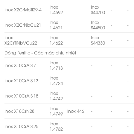
Inox
Inox
Inox X2CrMoTi29-4
-
-
1.4592
S44700
Inox
Inox
Inox X2CrNbCu21
-
-
1.4621
S44500
Inox
Inox
Inox
-
-
X2CrTiNbVCu22
1.4622
S44330
Dòng Ferritic - Các mác chịu nhiệt
Inox
Inox X10CrAlSi7
-
-
-
1.4713
Inox
Inox X10CrAlSi13
-
-
-
1.4724
Inox
Inox X10CrAlSi18
-
-
-
1.4742
Inox
Inox X18CrN28
Inox 446
-
-
-
1.4749
Inox
Inox X10CrAlSi25
-
-
-
1.4762