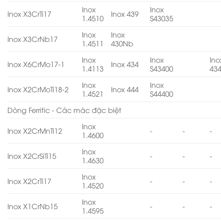
Inox
Inox
Inox X3CrTi17
Inox 439
1.4510
S43035
Inox
Inox
Inox X3CrNb17
1.4511
430Nb
Inox
Inox
Ino
Inox X6CrMo17-1
Inox 434
1.4113
S43400
43
Inox
Inox
Inox X2CrMoTi18-2
Inox 444
1.4521
S44400
Dòng Ferritic - Các mác đặc biệt
Inox
Inox X2CrMnTi12
-
-
-
1.4600
Inox
Inox X2CrSiTi15
-
-
-
1.4630
Inox
Inox X2CrTi17
-
-
-
1.4520
Inox
Inox X1CrNb15
-
-
-
1.4595