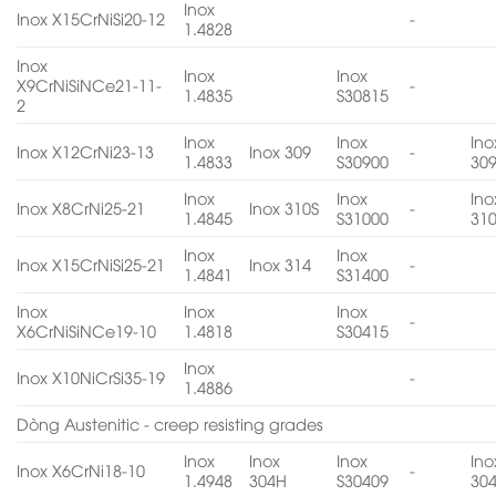
Inox
Inox X15CrNiSi20-12
-
1.4828
Inox
Inox
Inox
X9CrNiSiNCe21-11-
-
1.4835
S30815
2
Inox
Inox
Ino
Inox X12CrNi23-13
Inox 309
-
1.4833
S30900
30
Inox
Inox
Ino
Inox X8CrNi25-21
Inox 310S
-
1.4845
S31000
31
Inox
Inox
Inox X15CrNiSi25-21
Inox 314
-
1.4841
S31400
Inox
Inox
Inox
-
X6CrNiSiNCe19-10
1.4818
S30415
Inox
Inox X10NiCrSi35-19
-
1.4886
Dòng Austenitic - creep resisting grades
Inox
Inox
Inox
Ino
Inox X6CrNi18-10
-
1.4948
304H
S30409
30