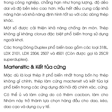
trong công nghiệp, chẳng hạn như trọng lượng, độ dẻo
dai và độ bền kéo cao hơn. Hầu hết đều cung cấp khả
năng hàn và khả năng định hình tốt so với các dòng thép
khác.
Một số được cải thiện khả năng chống ăn mòn. Thép
không gỉ kháng clorua đặc biệt phổ biến trong sử dụng
ngoài khơi.
Các trong Dòng Duplex phổ biến bao gồm các loại 318L,
LDX 2101, LDX 2304, 2507 và 4501 (Còn được gọi là 25CR
superduplex).
Martensitic & Kết tủa cứng
Mặc dù là loại thép ít phổ biến nhất trong bốn họ thép
không gỉ chính, thép làm cứng mactenxit và kết tủa lại
phổ biến trong các ứng dụng đòi hỏi độ chính xác, cứng.
Có thể ủ và làm cứng do có thêm cacbon, làm cho
Nhóm này trở thành lựa chọn hàng đầu cho dao, kéo,
dao cạo và dụng cụ y tế.