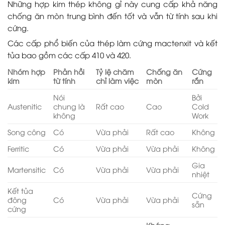
Những hợp kim thép không gỉ này cung cấp khả năng
chống ăn mòn trung bình đến tốt và vẫn từ tính sau khi
cứng.
Các cấp phổ biến của thép làm cứng mactenxit và kết
tủa bao gồm các cấp 410 và 420.
Nhóm hợp
Phản hồi
Tỷ lệ chăm
Chống ăn
Cứng
kim
từ tính
chỉ làm việc
mòn
rắn
Nói
Bởi
Austenitic
chung là
Rất cao
Cao
Cold
không
Work
Song công
Có
Vừa phải
Rất cao
Không
Ferritic
Có
Vừa phải
Vừa phải
Không
Gia
Martensitic
Có
Vừa phải
Vừa phải
nhiệt
Kết tủa
Cứng
đông
Có
Vừa phải
Vừa phải
sẵn
cứng