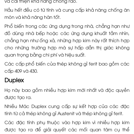
và cải thiện khả năng chống rão.
Hầu hết đều có từ tính và cung cấp khả năng chống ăn
mòn và khả năng hàn tốt.
Phổ biến trong các ứng dụng trong nhà, chẳng hạn như
đồ dùng nhà bếp hoặc các ứng dụng khuất tầm nhìn,
chẳng hạn như ống xả, những hợp kim này rất thích hợp
cho những trường hợp mà sự hấp dẫn thị giác không
quan trọng bằng chi phí và hiệu suất.
Các cấp phổ biến của thép không gỉ ferit bao gồm các
cấp 409 và 430.
Duplex
Họ này bao gồm nhiều hợp kim mới nhất và độc quyền
được tạo ra.
Nhiều Mác Duplex cung cấp sự kết hợp của các đặc
tính từ cả thép không gỉ Austenit và thép không gỉ ferit.
Các đặc tính phụ thuộc vào hợp kim vì nhiều hợp kim
được tạo ra để giải quyết các mối quan tâm cụ thể