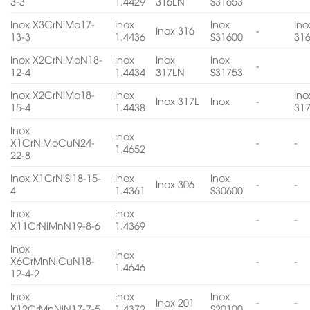
3-3
1.4429
316LN
S31653
Inox X3CrNiMo17-
Inox
Inox
Ino
Inox 316
-
13-3
1.4436
S31600
31
Inox X2CrNiMoN18-
Inox
Inox
Inox
-
12-4
1.4434
317LN
S31753
Inox X2CrNiMo18-
Inox
Ino
Inox 317L
Inox
-
15-4
1.4438
31
Inox
Inox
X1CrNiMoCuN24-
-
-
1.4652
22-8
Inox X1CrNiSi18-15-
Inox
Inox
Inox 306
-
-
4
1.4361
S30600
Inox
Inox
-
-
X11CrNiMnN19-8-6
1.4369
Inox
Inox
X6CrMnNiCuN18-
-
-
1.4646
12-4-2
Inox
Inox
Inox
Inox 201
-
-
X12CrMnNiN17-7-5
1.4372
S20100