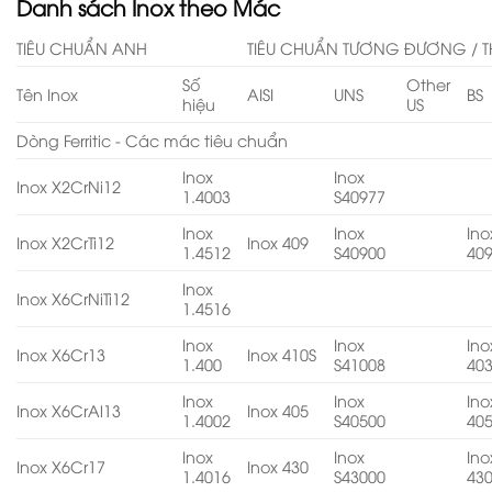
Danh sách Inox theo Mác
TIÊU CHUẨN ANH
TIÊU CHUẨN TƯƠNG ĐƯƠNG / T
Số
Other
Tên Inox
AISI
UNS
BS
hiệu
US
Dòng Ferritic - Các mác tiêu chuẩn
Inox
Inox
Inox X2CrNi12
1.4003
S40977
Inox
Inox
Ino
Inox X2CrTi12
Inox 409
1.4512
S40900
40
Inox
Inox X6CrNiTi12
1.4516
Inox
Inox
Ino
Inox X6Cr13
Inox 410S
1.400
S41008
40
Inox
Inox
Ino
Inox X6CrAl13
Inox 405
1.4002
S40500
40
Inox
Inox
Ino
Inox X6Cr17
Inox 430
1.4016
S43000
43