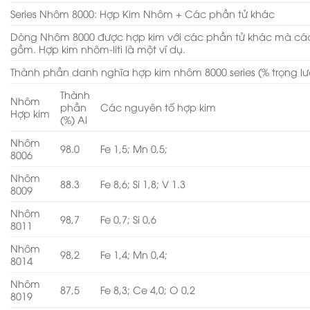
Series Nhôm 8000: Hợp Kim Nhôm + Các phần tử khác
Dòng Nhôm 8000 được hợp kim với các phần tử khác mà cá
gồm. Hợp kim nhôm-liti là một ví dụ.
Thành phần danh nghĩa hợp kim nhôm 8000 series (% trọng l
Thành
Nhôm
phần
Các nguyên tố hợp kim
Hợp kim
(%) Al
Nhôm
98.0
Fe 1,5; Mn 0,5;
8006
Nhôm
88.3
Fe 8,6; Si 1,8; V 1.3
8009
Nhôm
98,7
Fe 0,7; Si 0,6
8011
Nhôm
98,2
Fe 1,4; Mn 0,4;
8014
Nhôm
87,5
Fe 8,3; Ce 4,0; O 0,2
8019