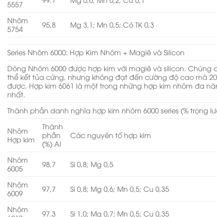
5557
Nhôm
95,8
Mg 3,1; Mn 0,5; Có TK 0,3
5754
Series Nhôm 6000: Hợp Kim Nhôm + Magiê và Silicon
Dòng Nhôm 6000 được hợp kim với magiê và silicon. Chúng 
thể kết tủa cứng, nhưng không đạt đến cường độ cao mà 20
được. Hợp kim 6061 là một trong những hợp kim nhôm đa ​​n
nhất.
Thành phần danh nghĩa hợp kim nhôm 6000 series (% trọng l
Thành
Nhôm
phần
Các nguyên tố hợp kim
Hợp kim
(%) Al
Nhôm
98,7
Si 0,8; Mg 0,5
6005
Nhôm
97,7
Si 0,8; Mg 0,6; Mn 0,5; Cu 0,35
6009
Nhôm
97.3
Si 1,0; Mg 0,7; Mn 0,5; Cu 0,35