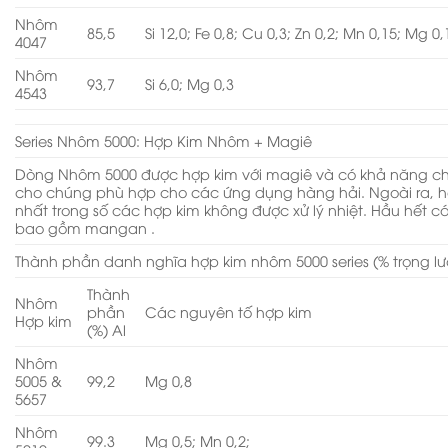
Nhôm
85,5
Si 12,0; Fe 0,8; Cu 0,3; Zn 0,2; Mn 0,15; Mg 0,
4047
Nhôm
93,7
Si 6,0; Mg 0,3
4543
Series Nhôm 5000: Hợp Kim Nhôm + Magiê
Dòng Nhôm 5000 được hợp kim với magiê và có khả năng ch
cho chúng phù hợp cho các ứng dụng hàng hải. Ngoài ra, h
nhất trong số các hợp kim không được xử lý nhiệt. Hầu hết cá
bao gồm mangan .
Thành phần danh nghĩa hợp kim nhôm 5000 series (% trọng l
Thành
Nhôm
phần
Các nguyên tố hợp kim
Hợp kim
(%) Al
Nhôm
5005 &
99,2
Mg 0,8
5657
Nhôm
99.3
Mg 0,5; Mn 0,2;