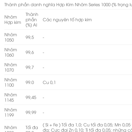
Thành phần danh nghĩa Hợp Kim Nhôm Series 1000 (% trọng 
Thành
Nhôm
phần
Các nguyên tố hợp kim
Hợp kim
(%) Al
Nhôm
99,5
-
1050
Nhôm
99,6
-
1060
Nhôm
99,7
-
1070
Nhôm
99.0
Cu 0,1
1100
Nhôm
99,45
-
1145
Nhôm
99,99
-
1199
( Si + Fe ) Tối đa 1,0; Cu tối đa 0,05; Mn 0,05 
Nhôm
Tối đa
đa; Cực đại Zn 0,10; Ti tối đa 0,05; những c