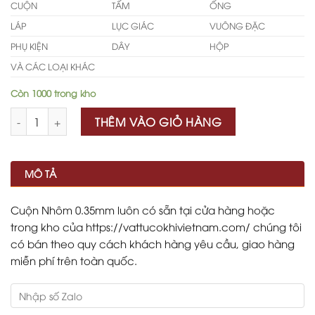
CUỘN
TẤM
ỐNG
LÁP
LỤC GIÁC
VUÔNG ĐẶC
PHỤ KIỆN
DÂY
HỘP
VÀ CÁC LOẠI KHÁC
Còn 1000 trong kho
Số lượng
THÊM VÀO GIỎ HÀNG
MÔ TẢ
Cuộn Nhôm 0.35mm luôn có sẵn tại cửa hàng hoặc
trong kho của https://vattucokhivietnam.com/ chúng tôi
có bán theo quy cách khách hàng yêu cầu, giao hàng
miễn phí trên toàn quốc.