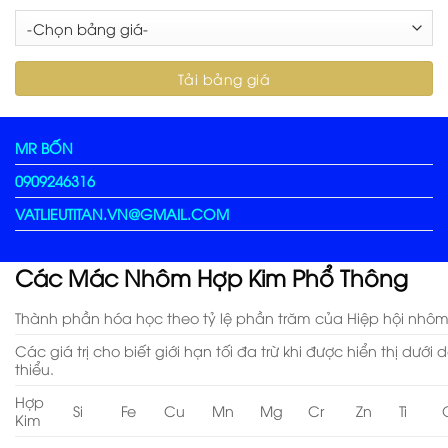
MR BỐN
0909246316
VATLIEUTITAN.VN@GMAIL.COM
Các Mác Nhôm Hợp Kim Phổ Thông
Thành phần hóa học theo tỷ lệ phần trăm của Hiệp hội nhôm
Các giá trị cho biết giới hạn tối đa trừ khi được hiển thị dướ
thiểu.
Hợp
Si
Fe
Cu
Mn
Mg
Cr
Zn
Ti
Kim