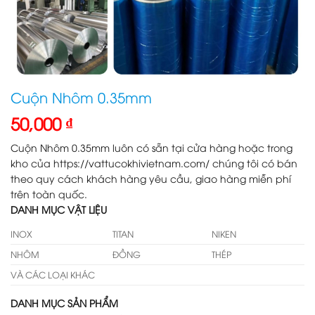
Cuộn Nhôm 0.35mm
50,000
₫
Cuộn Nhôm 0.35mm luôn có sẵn tại cửa hàng hoặc trong
kho của https://vattucokhivietnam.com/ chúng tôi có bán
theo quy cách khách hàng yêu cầu, giao hàng miễn phí
trên toàn quốc.
DANH MỤC VẬT LIỆU
INOX
TITAN
NIKEN
NHÔM
ĐỒNG
THÉP
VÀ CÁC LOẠI KHÁC
DANH MỤC SẢN PHẨM