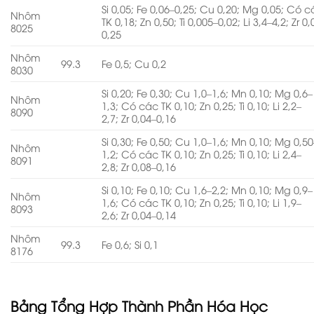
Si 0,05; Fe 0,06–0,25; Cu 0,20; Mg 0,05; Có 
Nhôm
TK 0,18; Zn 0,50; Ti 0,005–0,02; Li 3,4–4,2; Zr 0
8025
0,25
Nhôm
99.3
Fe 0,5; Cu 0,2
8030
Si 0,20; Fe 0,30; Cu 1,0–1,6; Mn 0,10; Mg 0,6–
Nhôm
1,3; Có các TK 0,10; Zn 0,25; Ti 0,10; Li 2,2–
8090
2,7; Zr 0,04–0,16
Si 0,30; Fe 0,50; Cu 1,0–1,6; Mn 0,10; Mg 0,50
Nhôm
1,2; Có các TK 0,10; Zn 0,25; Ti 0,10; Li 2,4–
8091
2,8; Zr 0,08–0,16
Si 0,10; Fe 0,10; Cu 1,6–2,2; Mn 0,10; Mg 0,9–
Nhôm
1,6; Có các TK 0,10; Zn 0,25; Ti 0,10; Li 1,9–
8093
2,6; Zr 0,04–0,14
Nhôm
99.3
Fe 0,6; Si 0,1
8176
Bảng Tổng Hợp Thành Phần Hóa Học