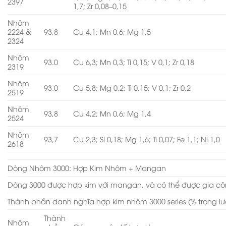
2397
1,7; Zr 0,08–0,15
Nhôm
2224 &
93,8
Cu 4,1; Mn 0,6; Mg 1,5
2324
Nhôm
93.0
Cu 6,3; Mn 0,3; Ti 0,15; V 0,1; Zr 0,18
2319
Nhôm
93.0
Cu 5,8; Mg 0,2; Ti 0,15; V 0,1; Zr 0,2
2519
Nhôm
93,8
Cu 4,2; Mn 0,6; Mg 1,4
2524
Nhôm
93,7
Cu 2,3; Si 0,18; Mg 1,6; Ti 0,07; Fe 1,1; Ni 1,0
2618
Dòng Nhôm 3000: Hợp Kim Nhôm + Mangan
Dòng 3000 được hợp kim với mangan, và có thể được gia cô
Thành phần danh nghĩa hợp kim nhôm 3000 series (% trọng l
Thành
Nhôm