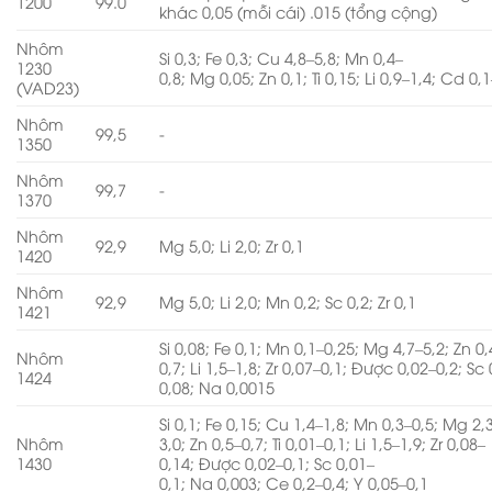
1200
99.0
khác 0,05 (mỗi cái) .015 (tổng cộng)
Nhôm
Si 0,3; Fe 0,3; Cu 4,8–5,8; Mn 0,4–
1230
0,8; Mg 0,05; Zn 0,1; Ti 0,15; Li 0,9–1,4; Cd 0,
(VAD23)
Nhôm
99,5
-
1350
Nhôm
99,7
-
1370
Nhôm
92,9
Mg 5,0; Li 2,0; Zr 0,1
1420
Nhôm
92,9
Mg 5,0; Li 2,0; Mn 0,2; Sc 0,2; Zr 0,1
1421
Si 0,08; Fe 0,1; Mn 0,1–0,25; Mg 4,7–5,2; Zn 0,
Nhôm
0,7; Li 1,5–1,8; Zr 0,07–0,1; Được 0,02–0,2; Sc
1424
0,08; Na 0,0015
Si 0,1; Fe 0,15; Cu 1,4–1,8; Mn 0,3–0,5; Mg 2,
Nhôm
3,0; Zn 0,5–0,7; Ti 0,01–0,1; Li 1,5–1,9; Zr 0,08–
1430
0,14; Được 0,02–0,1; Sc 0,01–
0,1; Na 0,003; Ce 0,2–0,4; Y 0,05–0,1