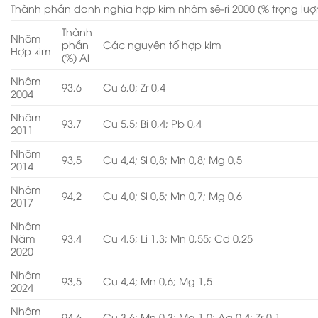
Thành phần danh nghĩa hợp kim nhôm sê-ri 2000 (% trọng lư
Thành
Nhôm
phần
Các nguyên tố hợp kim
Hợp kim
(%) Al
Nhôm
93,6
Cu 6,0; Zr 0,4
2004
Nhôm
93,7
Cu 5,5; Bi 0,4; Pb 0,4
2011
Nhôm
93,5
Cu 4,4; Si 0,8; Mn 0,8; Mg 0,5
2014
Nhôm
94,2
Cu 4,0; Si 0,5; Mn 0,7; Mg 0,6
2017
Nhôm
Năm
93.4
Cu 4,5; Li 1,3; Mn 0,55; Cd 0,25
2020
Nhôm
93,5
Cu 4,4; Mn 0,6; Mg 1,5
2024
Nhôm
94,6
Cu 3,6; Mn 0,3; Mg 1,0; Ag 0,4; Zr 0,1