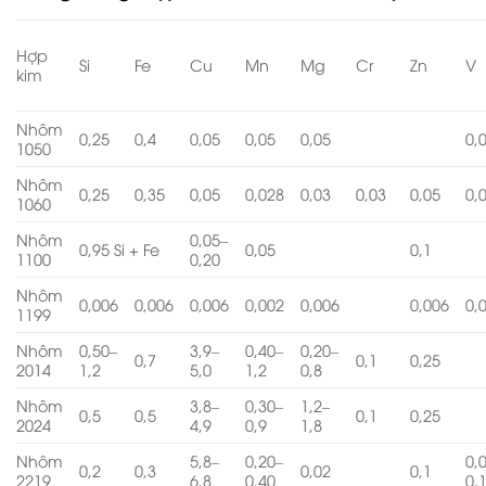
Hợp
Si
Fe
Cu
Mn
Mg
Cr
Zn
V
kim
Nhôm
0,25
0,4
0,05
0,05
0,05
0,
1050
Nhôm
0,25
0,35
0,05
0,028
0,03
0,03
0,05
0,
1060
Nhôm
0,05–
0,95 Si + Fe
0,05
0,1
1100
0,20
Nhôm
0,006
0,006
0,006
0,002
0,006
0,006
0,
1199
Nhôm
0,50–
3,9–
0,40–
0,20–
0,7
0,1
0,25
2014
1,2
5,0
1,2
0,8
Nhôm
3,8–
0,30–
1,2–
0,5
0,5
0,1
0,25
2024
4,9
0,9
1,8
Nhôm
5,8–
0,20–
0,
0,2
0,3
0,02
0,1
2219
6,8
0,40
0,