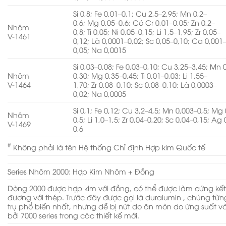
Si 0,8; Fe 0,01–0,1; Cu 2,5–2,95; Mn 0,2–
0,6; Mg 0,05–0,6; Có Cr 0,01–0,05; Zn 0,2–
Nhôm
0,8; Ti 0,05; Ni 0,05–0,15; Li 1,5–1,95; Zr 0,05–
V-1461
0,12; Là 0,0001–0,02; Sc 0,05–0,10; Ca 0,001
0,05; Na 0,0015
Si 0,03–0,08; Fe 0,03–0,10; Cu 3,25–3,45; Mn 
Nhôm
0,30; Mg 0,35–0,45; Ti 0,01–0,03; Li 1,55–
V-1464
1,70; Zr 0,08–0,10; Sc 0,08–0,10; Là 0,0003–
0,02; Na 0,0005
Si 0,1; Fe 0,12; Cu 3,2–4,5; Mn 0,003–0,5; Mg 
Nhôm
0,5; Li 1,0–1,5; Zr 0,04–0,20; Sc 0,04–0,15; Ag 
V-1469
0,6
#
Không phải là tên Hệ thống Chỉ định Hợp kim Quốc tế
Series Nhôm 2000: Hợp Kim Nhôm + Đồng
Dòng 2000 được hợp kim với đồng, có thể được làm cứng kế
đương với thép. Trước đây được gọi là duralumin , chúng từ
trụ phổ biến nhất, nhưng dễ bị nứt do ăn mòn do ứng suất 
bởi 7000 series trong các thiết kế mới.