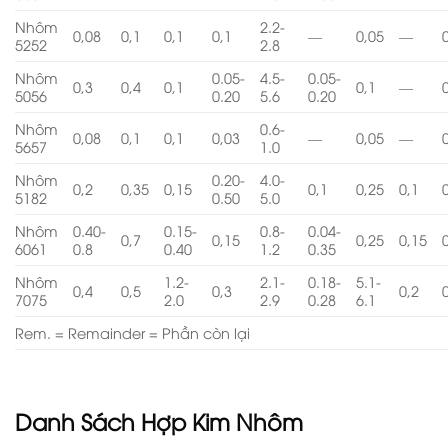
Nhôm
2.2-
0,08
0,1
0,1
0,1
—
0,05
—
5252
2.8
Nhôm
0.05-
4.5-
0.05-
0,3
0,4
0,1
0,1
—
5056
0.20
5.6
0.20
Nhôm
0.6-
0,08
0,1
0,1
0,03
—
0,05
—
5657
1.0
Nhôm
0.20-
4.0-
0,2
0,35
0,15
0,1
0,25
0,1
5182
0.50
5.0
Nhôm
0.40-
0.15-
0.8-
0.04-
0,7
0,15
0,25
0,15
6061
0.8
0.40
1.2
0.35
Nhôm
1.2-
2.1-
0.18-
5.1-
0,4
0,5
0,3
0,2
7075
2.0
2.9
0.28
6.1
Rem. = Remainder = Phần còn lại
Danh Sách Hợp Kim Nhôm