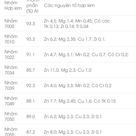
Nhôm
phần
Các nguyên tố hợp kim
Hợp kim
(%) Al
Nhôm
Zn 4,5; Mg 1,4; Mn 0,45; Có các
93.3
7005
TK 0,13; Zr 0,14; Ti 0,04
Nhôm
93.3
Zn 6,2; Mg 2,35; Cu 1,7; Zr 0,1;
7010
Nhôm
91.1
Zn 4,7; Mg 3,1; Mn 0,2; Cu 0,7; Có Cr 0,2;
7022
Nhôm
85,7
Zn 11,0; Mg 2,3; Cu 1,0
7034
Nhôm
92.3
Zn 4,0; Mg 3,3; Mn 0,2; Có Cr 0,2
7039
Nhôm
88.1
Zn 7,7; Mg 2,45; Cu 1,6; Có TK 0,15
7049
Nhôm
89.0
Zn 6,2; Mg 2,3; Cu 2,3; Zr 0,1
7050
Nhôm
87,2
Zn 8,0; Mg 2,3; Cu 2,3; Zr 0,1
7055