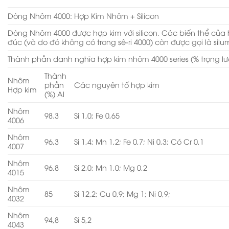
Dòng Nhôm 4000: Hợp Kim Nhôm + Silicon
Dòng Nhôm 4000 được hợp kim với silicon. Các biến thể của 
đúc (và do đó không có trong sê-ri 4000) còn được gọi là silum
Thành phần danh nghĩa hợp kim nhôm 4000 series (% trọng l
Thành
Nhôm
phần
Các nguyên tố hợp kim
Hợp kim
(%) Al
Nhôm
98.3
Si 1,0; Fe 0,65
4006
Nhôm
96,3
Si 1,4; Mn 1,2; Fe 0,7; Ni 0,3; Có Cr 0,1
4007
Nhôm
96,8
Si 2,0; Mn 1,0; Mg 0,2
4015
Nhôm
85
Si 12,2; Cu 0,9; Mg 1; Ni 0,9;
4032
Nhôm
94,8
Si 5,2
4043