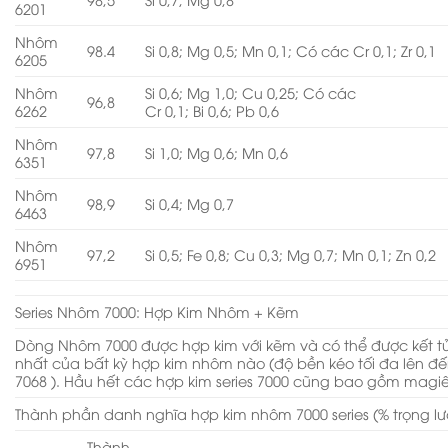
6201
Nhôm
98.4
Si 0,8; Mg 0,5; Mn 0,1; Có các Cr 0,1; Zr 0,1
6205
Nhôm
Si 0,6; Mg 1,0; Cu 0,25; Có các
96,8
6262
Cr 0,1; Bi 0,6; Pb 0,6
Nhôm
97,8
Si 1,0; Mg 0,6; Mn 0,6
6351
Nhôm
98,9
Si 0,4; Mg 0,7
6463
Nhôm
97,2
Si 0,5; Fe 0,8; Cu 0,3; Mg 0,7; Mn 0,1; Zn 0,2
6951
Series Nhôm 7000: Hợp Kim Nhôm + Kẽm
Dòng Nhôm 7000 được hợp kim với kẽm và có thể được kết 
nhất của bất kỳ hợp kim nhôm nào (độ bền kéo tối đa lên đế
7068 ). Hầu hết các hợp kim series 7000 cũng bao gồm magi
Thành phần danh nghĩa hợp kim nhôm 7000 series (% trọng l
Thành