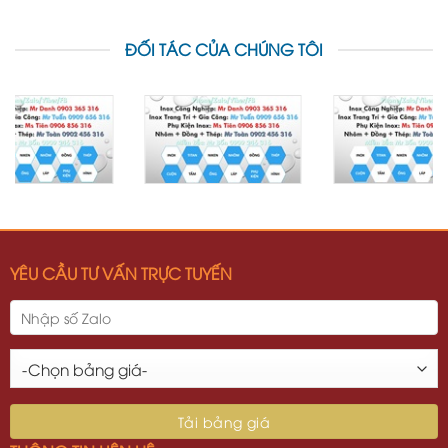
ĐỐI TÁC CỦA CHÚNG TÔI
YÊU CẦU TƯ VẤN TRỰC TUYẾN