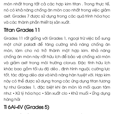
mòn nhất trong tất cả các hợp kim titan . Trong thực tế,
nó có khả năng chống ăn mòn cao nhất trong việc giảm
axit. Grades 7 được sử dụng trong các quá trình hóa học
và các thành phần thiết bị sản xuất.
Titan Grades 11
Grades 11 rất giống với Grades 1, ngoại trừ việc bổ sung
một chút palađi để tăng cường khả năng chống ăn
mòn, làm cho nó trở thành một hợp kim. Khả năng
chống ăn mòn này rất hữu ích để bảo vệ chống xói mòn
và giảm axit trong môi trường clorua. Đặc tính hữu ích
khác bao gồm tối ưu độ dẻo , định hình nguội, cường lực
tốt, tác động dẻo dai và khả năng hàn tuyệt vời. Hợp kim
này có thể được sử dụng trong các ứng dụng titan tương
tự như Grades 1, đặc biệt khi ăn mòn là mối quan tâm
như: • Xử lý hóa học • Sản xuất clo • Khử muối • Ứng dụng
hàng hải
Ti 6Al-4V (Grades 5)