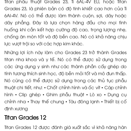
Titan phẫu thuật Grades 23, Ti 6AL-4V ELI, hoặc Titan
Grades 23, là phiên bản có độ tinh khiết cao hơn của Ti
6Al-4V. Nó có thể được làm thành cuộn, sợi, dây hoặc
dây phẳng. Đây là lựa chọn hàng đầu cho mọi tình
huống khi cần kết hợp cường độ cao, trọng lượng nhẹ,
chống ăn mòn tốt và độ bền cao. Nó có khả năng chịu
lực vượt trội so với các hợp kim khác.
Những lợi ích này làm cho Grades 23 trở thành Grades
titan nha khoa và y tế. Nó có thể được sử dụng trong
các ứng dụng y sinh như các thành phần cấy ghép do
tính tương thích sinh học, độ bền mỏi tốt và mô đun thấp.
Nó cũng có thể được sử dụng trong các thủ tục phẫu
thuật chi tiết, như: • Chốt chỉnh hình và ốc vít • Cáp chỉnh
hình • Clip ghép • Ghim phẫu thuật • Lò xo • Dụng cụ
chỉnh nha • Thay thế chung • Tàu đông lạnh • Thiết bị cố
định xương
Titan Grades 12
Titan Grades 12 được đánh giá xuất sắc vì khả năng hàn