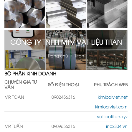
CÔNG TY TNHH MTV VẬT LIỆU TITAN
Trang chủ
/
Titan
BỘ PHẬN KINH DOANH
CHUYÊN GIA TƯ
SỐ ĐIỆN THOẠI
PHỤ TRÁCH WEB
VẤN
MR TOÀN
0902456316
kimloaiviet.net
kimloaiviet.com
vatlieutitan.xyz
MR TUẤN
0909656316
inox304.vn