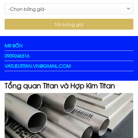
MR BỐN
0909246316
VATLIEUTITAN.VN@GMAIL.COM
Tổng quan Titan và Hợp Kim Titan