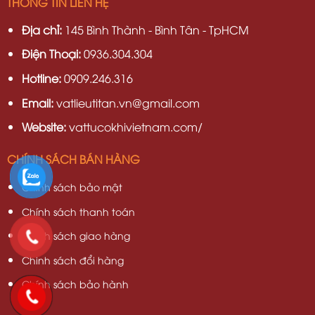
THÔNG TIN LIÊN HỆ
Địa chỉ:
145 Bình Thành - Bình Tân - TpHCM
Điện Thoại:
0936.304.304
Hotline:
0909.246.316
Email:
vatlieutitan.vn@gmail.com
Website:
vattucokhivietnam.com/
CHÍNH SÁCH BÁN HÀNG
Chính sách bảo mật
Chính sách thanh toán
Chính sách giao hàng
Chinh sách đổi hàng
Chính sách bảo hành