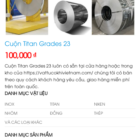
Cuộn Titan Grades 23
100,000
₫
Cuộn Titan Grades 23 luôn có sẵn tại cửa hàng hoặc trong
kho của https://vattucokhivietnam.com/ chúng tôi có bán
theo quy cách khách hàng yêu cầu, giao hàng miễn phí
trên toàn quốc.
DANH MỤC VẬT LIỆU
INOX
TITAN
NIKEN
NHÔM
ĐỒNG
THÉP
VÀ CÁC LOẠI KHÁC
DANH MỤC SẢN PHẨM