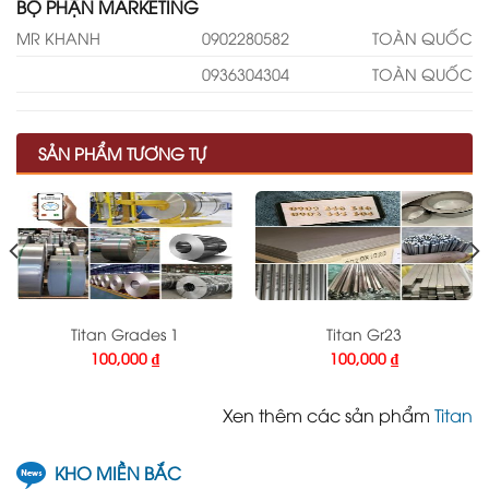
BỘ PHẬN MARKETING
MR KHANH
0902280582
TOÀN QUỐC
0936304304
TOÀN QUỐC
SẢN PHẨM TƯƠNG TỰ
Titan Grades 1
Titan Gr23
100,000
₫
100,000
₫
Xen thêm các sản phẩm
Titan
KHO MIỀN BẮC