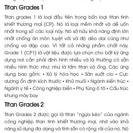
Titan Grades 1
Titan grades 1 là loại đầu tiên trong bốn loại titan tinh
khiết thương mại (CP). Nó là loại mềm nhất và dễ uốn
nhất trong số các loại này. Nó sở hữu khả năng định lớn
nhất chống ăn mòn tuyệt vời và độ dẻo dai cũng như
chống va đập cao. Vì tất cả những phẩm chất này,
Grade 1 (CP1) là vật liệu được lựa chọn cho bất kỳ ứng
dụng nơi cần phải định hình nhiều và là thường có sẵn
nhiều hình thức như: như là tấm titan và ống. Các ứng
dụng bao gồm: • Xử lý hóa học • Sản xuất clo • Cực
dương ổn định kích thước • Khử muối • Ngành kiến trúc •
Ngành y tế • Công nghiệp biển • Phụ tùng ô tô • Cấu trúc
khung máy bay
Titan Grades 2
Titan Grades 2 được gọi là titan “ngựa kéo” của ngành
công nghiệp titan tinh khiết thương mại, nhờ vào khả
năng sử dụng đa dạng và tính sẵn có rộng rãi của nó. Nó