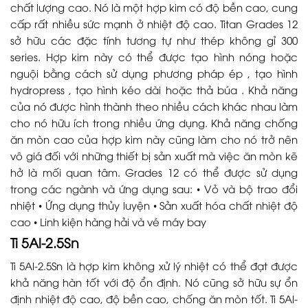
chất lượng cao. Nó là một hợp kim có độ bền cao, cung
cấp rất nhiều sức mạnh ở nhiệt độ cao. Titan Grades 12
sở hữu các đặc tính tương tự như thép không gỉ 300
series. Hợp kim này có thể được tạo hình nóng hoặc
nguội bằng cách sử dụng phương pháp ép , tạo hình
hydropress , tạo hình kéo dài hoặc thả búa . Khả năng
của nó được hình thành theo nhiều cách khác nhau làm
cho nó hữu ích trong nhiều ứng dụng. Khả năng chống
ăn mòn cao của hợp kim này cũng làm cho nó trở nên
vô giá đối với những thiết bị sản xuất mà việc ăn mòn kẽ
hở là mối quan tâm. Grades 12 có thể được sử dụng
trong các ngành và ứng dụng sau: • Vỏ và bộ trao đổi
nhiệt • Ứng dụng thủy luyện • Sản xuất hóa chất nhiệt độ
cao • Linh kiện hàng hải và vé máy bay
Ti 5Al-2.5Sn
Ti 5Al-2.5Sn là hợp kim không xử lý nhiệt có thể đạt được
khả năng hàn tốt với độ ổn định. Nó cũng sở hữu sự ổn
định nhiệt độ cao, độ bền cao, chống ăn mòn tốt. Ti 5Al-