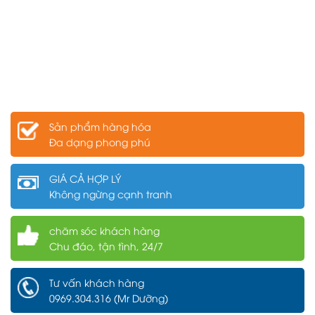
Sản phẩm hàng hóa
Đa dạng phong phú
GIÁ CẢ HỢP LÝ
Không ngừng cạnh tranh
chăm sóc khách hàng
Chu đáo, tận tình, 24/7
Tư vấn khách hàng
0969.304.316 (Mr Dưỡng)