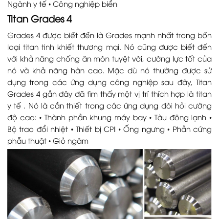
Ngành y tế • Công nghiệp biển
Titan Grades 4
Grades 4 được biết đến là Grades mạnh nhất trong bốn
loại titan tinh khiết thương mại. Nó cũng được biết đến
với khả năng chống ăn mòn tuyệt vời, cường lực tốt của
nó và khả năng hàn cao. Mặc dù nó thường được sử
dụng trong các ứng dụng công nghiệp sau đây, Titan
Grades 4 gần đây đã tìm thấy một vị trí thích hợp là titan
y tế . Nó là cần thiết trong các ứng dụng đòi hỏi cường
độ cao: • Thành phần khung máy bay • Tàu đông lạnh •
Bộ trao đổi nhiệt • Thiết bị CPI • Ống ngưng • Phần cứng
phẫu thuật • Giỏ ngâm