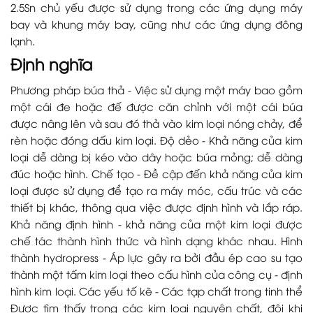
2.5Sn chủ yếu được sử dụng trong các ứng dụng máy
bay và khung máy bay, cũng như các ứng dụng đông
lạnh.
Định nghĩa
Phương pháp búa thả - Việc sử dụng một máy bao gồm
một cái đe hoặc đế được căn chỉnh với một cái búa
được nâng lên và sau đó thả vào kim loại nóng chảy, để
rèn hoặc đóng dấu kim loại. Độ dẻo - Khả năng của kim
loại dễ dàng bị kéo vào dây hoặc búa mỏng; dễ dàng
đúc hoặc hình. Chế tạo - Đề cập đến khả năng của kim
loại được sử dụng để tạo ra máy móc, cấu trúc và các
thiết bị khác, thông qua việc được định hình và lắp ráp.
Khả năng định hình - khả năng của một kim loại được
chế tác thành hình thức và hình dạng khác nhau. Hình
thành hydropress - Áp lực gây ra bởi đầu ép cao su tạo
thành một tấm kim loại theo cấu hình của công cụ - định
hình kim loại. Các yếu tố kẽ - Các tạp chất trong tinh thể
Được tìm thấy trong các kim loại nguyên chất, đôi khi