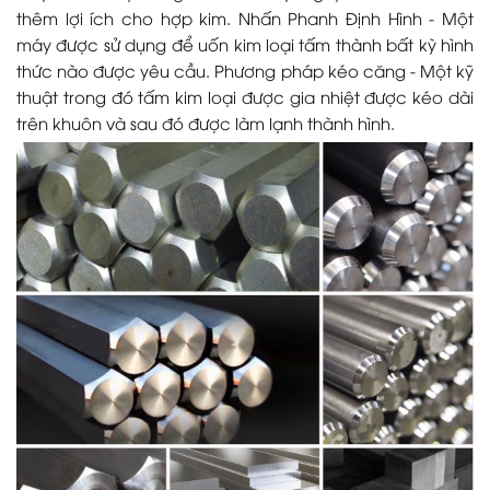
thêm lợi ích cho hợp kim. Nhấn Phanh Định Hình - Một
máy được sử dụng để uốn kim loại tấm thành bất kỳ hình
thức nào được yêu cầu. Phương pháp kéo căng - Một kỹ
thuật trong đó tấm kim loại được gia nhiệt được kéo dài
trên khuôn và sau đó được làm lạnh thành hình.