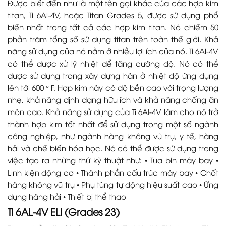
Được biết đến như là một tên gọi khác của các hợp kim
titan, Ti 6Al-4V, hoặc Titan Grades 5, được sử dụng phổ
biến nhất trong tất cả các hợp kim titan. Nó chiếm 50
phần trăm tổng số sử dụng titan trên toàn thế giới. Khả
năng sử dụng của nó nằm ở nhiều lợi ích của nó. Ti 6Al-4V
có thể được xử lý nhiệt để tăng cường độ. Nó có thể
được sử dụng trong xây dựng hàn ở nhiệt độ ứng dụng
lên tới 600 ° F. Hợp kim này có độ bền cao với trọng lượng
nhẹ, khả năng định dạng hữu ích và khả năng chống ăn
mòn cao. Khả năng sử dụng của Ti 6AI-4V làm cho nó trở
thành hợp kim tốt nhất để sử dụng trong một số ngành
công nghiệp, như ngành hàng không vũ trụ, y tế, hàng
hải và chế biến hóa học. Nó có thể được sử dụng trong
việc tạo ra những thứ kỹ thuật như: • Tua bin máy bay •
Linh kiện động cơ • Thành phần cấu trúc máy bay • Chốt
hàng không vũ trụ • Phụ tùng tự động hiệu suất cao • Ứng
dụng hàng hải • Thiết bị thể thao
Ti 6AL-4V ELI (Grades 23)