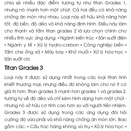
chia sẻ nhiều đặc điểm tương tự như titan Grades 1,
nhưng nó mạnh hơn một chút. Cả hai đều có khả năng
chống ăn mòn như nhau. Loại này sở hữu khả năng hàn
tốt, độ bền, độ dẻo và khả năng định hình. Điều này làm
cho thanh và tấm titan grades 2 là lựa chọn chính cho
nhiều lĩnh vực ứng dụng: • Ngành kiến trúc • Sản xuất điện
• Ngành y tế • Xử lý hydro-carbon • Công nghiệp biển •
Tấm che ống xả • Máy bay • Khử muối • Xử lý hóa học •
Sản xuất clo
Titan Grades 3
Loại này ít được sử dụng nhất trong các loại titan tinh
khiết thương mại, nhưng điều đó không làm cho nó ít có
giá trị hơn. Titan grades 3 mạnh hơn grades 1 và grades 2,
tương tự về độ dẻo và chỉ kém hình dạng hơn một chút -
nhưng nó sở hữu cơ tính cao hơn so với người tiền nhiệm.
Grades 3 được sử dụng trong các ứng dụng đòi hỏi
cường độ vừa phải và khả năng chống ăn mòn lớn. Bao
gồm các: • Cấu trúc hàng không vũ trụ • Xử lý hóa học •