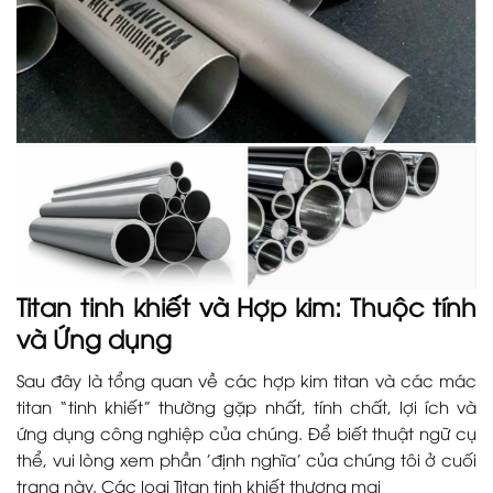
Titan tinh khiết và Hợp kim: Thuộc tính
và Ứng dụng
Sau đây là tổng quan về các hợp kim titan và các mác
titan “tinh khiết” thường gặp nhất, tính chất, lợi ích và
ứng dụng công nghiệp của chúng. Để biết thuật ngữ cụ
thể, vui lòng xem phần 'định nghĩa' của chúng tôi ở cuối
trang này. Các loại Titan tinh khiết thương mại