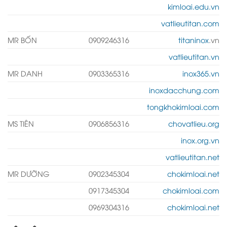
kimloai.edu.vn
vatlieutitan.com
MR BỐN
0909246316
titaninox
.vn
vatlieutitan.vn
MR DANH
0903365316
inox365.vn
inoxdacchung.com
tongkhokimloai.com
MS TIÊN
0906856316
chovatlieu.org
inox.org.vn
vatlieutitan.net
MR DƯỠNG
0902345304
chokimloai.net
0917345304
chokimloai.com
0969304316
chokimloai.net