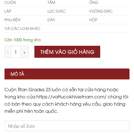
CUỘN
TẤM
ỐNG
LÁP
LỤC GIÁC
VUÔNG ĐẶC
PHỤ KIỆN
DÂY
HỘP
VÀ CÁC LOẠI KHÁC
Còn 1000 trong kho
Số lượng
THÊM VÀO GIỎ HÀNG
MÔ TẢ
Cuộn Titan Grades 23 luôn có sẵn tại cửa hàng hoặc
trong kho của https://vattucokhivietnam.com/ chúng tôi
có bán theo quy cách khách hàng yêu cầu, giao hàng
miễn phí trên toàn quốc.