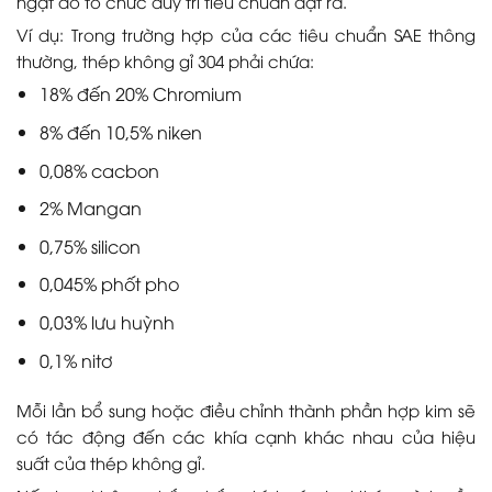
ngặt do tổ chức duy trì tiêu chuẩn đặt ra.
Ví dụ: Trong trường hợp của các tiêu chuẩn SAE thông
thường, thép không gỉ 304 phải chứa:
18% đến 20% Chromium
8% đến 10,5% niken
0,08% cacbon
2% Mangan
0,75% silicon
0,045% phốt pho
0,03% lưu huỳnh
0,1% nitơ
Mỗi lần bổ sung hoặc điều chỉnh thành phần hợp kim sẽ
có tác động đến các khía cạnh khác nhau của hiệu
suất của thép không gỉ.