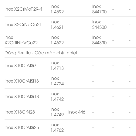
Inox
Inox
Inox X2CrMoTi29-4
-
-
1.4592
S44700
Inox
Inox
Inox X2CrNbCu21
-
-
1.4621
S44500
Inox
Inox
Inox
-
-
X2CrTiNbVCu22
1.4622
S44330
Dòng Ferritic - Các mác chịu nhiệt
Inox
Inox X10CrAlSi7
-
-
-
1.4713
Inox
Inox X10CrAlSi13
-
-
-
1.4724
Inox
Inox X10CrAlSi18
-
-
-
1.4742
Inox
Inox X18CrN28
Inox 446
-
-
-
1.4749
Inox
Inox X10CrAlSi25
-
-
-
1.4762