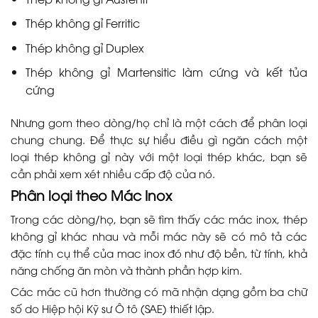
Thép không gỉ Ferritic
Thép không gỉ Duplex
Thép không gỉ Martensitic làm cứng và kết tủa
cứng
Nhưng gom theo dòng/họ chỉ là một cách để phân loại
chung chung. Để thực sự hiểu điều gì ngăn cách một
loại thép không gỉ này với một loại thép khác, bạn sẽ
cần phải xem xét nhiều cấp độ của nó.
Phân loại theo Mác Inox
Trong các dòng/họ, bạn sẽ tìm thấy các mác inox, thép
không gỉ khác nhau và mỗi mác này sẽ có mô tả các
đặc tính cụ thể của mac inox đó như độ bền, từ tính, khả
năng chống ăn mòn và thành phần hợp kim.
Các mác cũ hơn thường có mã nhận dạng gồm ba chữ
số do Hiệp hội Kỹ sư Ô tô (SAE) thiết lập.