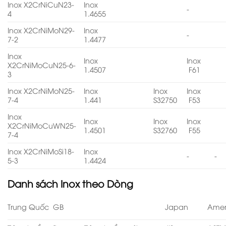
Inox X2CrNiCuN23-
Inox
-
4
1.4655
Inox X2CrNiMoN29-
Inox
-
7-2
1.4477
Inox
Inox
Inox
X2CrNiMoCuN25-6-
1.4507
F61
3
Inox X2CrNiMoN25-
Inox
Inox
Inox
7-4
1.441
S32750
F53
Inox
Inox
Inox
Inox
X2CrNiMoCuWN25-
1.4501
S32760
F55
7-4
Inox X2CrNiMoSi18-
Inox
-
-
5-3
1.4424
Danh sách
Inox theo Dòng
Trung Quốc GB
Japan
Amer