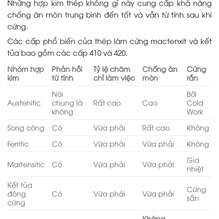
Những hợp kim thép không gỉ này cung cấp khả năng
chống ăn mòn trung bình đến tốt và vẫn từ tính sau khi
cứng.
Các cấp phổ biến của thép làm cứng mactenxit và kết
tủa bao gồm các cấp 410 và 420.
Nhóm hợp
Phản hồi
Tỷ lệ chăm
Chống ăn
Cứng
kim
từ tính
chỉ làm việc
mòn
rắn
Nói
Bởi
Austenitic
chung là
Rất cao
Cao
Cold
không
Work
Song công
Có
Vừa phải
Rất cao
Không
Ferritic
Có
Vừa phải
Vừa phải
Không
Gia
Martensitic
Có
Vừa phải
Vừa phải
nhiệt
Kết tủa
Cứng
đông
Có
Vừa phải
Vừa phải
sẵn
cứng
Kháng