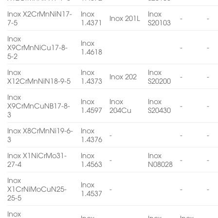
Inox X2CrMnNiN17-
Inox
Inox
Inox 201L
-
-
7-5
1.4371
S20103
Inox
Inox
X9CrMnNiCu17-8-
-
-
1.4618
5-2
Inox
Inox
Inox
Inox 202
-
-
X12CrMnNiN18-9-5
1.4373
S20200
Inox
Inox
Inox
Inox
X9CrMnCuNB17-8-
-
-
1.4597
204Cu
S20430
3
Inox X8CrMnNi19-6-
Inox
-
-
-
3
1.4376
Inox X1NiCrMo31-
Inox
Inox
-
-
-
27-4
1.4563
N08028
Inox
Inox
X1CrNiMoCuN25-
-
-
-
1.4537
25-5
Inox
Inox
Inox
Inox