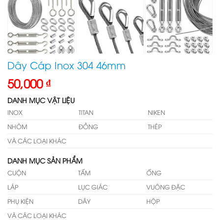
Dây Cáp Inox 304 46mm
50,000
₫
DANH MỤC VẬT LIỆU
INOX
TITAN
NIKEN
NHÔM
ĐỒNG
THÉP
VÀ CÁC LOẠI KHÁC
DANH MỤC SẢN PHẨM
CUỘN
TẤM
ỐNG
LÁP
LỤC GIÁC
VUÔNG ĐẶC
PHỤ KIỆN
DÂY
HỘP
VÀ CÁC LOẠI KHÁC