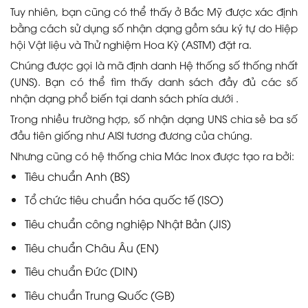
Tuy nhiên, bạn cũng có thể thấy ở Bắc Mỹ được xác định
bằng cách sử dụng số nhận dạng gồm sáu ký tự do Hiệp
hội Vật liệu và Thử nghiệm Hoa Kỳ (ASTM) đặt ra.
Chúng được gọi là mã định danh Hệ thống số thống nhất
(UNS). Bạn có thể tìm thấy danh sách đầy đủ các số
nhận dạng phổ biến tại danh sách phía dưới .
Trong nhiều trường hợp, số nhận dạng UNS chia sẻ ba số
đầu tiên giống như AISI tương đương của chúng.
Nhưng cũng có hệ thống chia Mác Inox được tạo ra bởi:
Tiêu chuẩn Anh (BS)
Tổ chức tiêu chuẩn hóa quốc tế (ISO)
Tiêu chuẩn công nghiệp Nhật Bản (JIS)
Tiêu chuẩn Châu Âu (EN)
Tiêu chuẩn Đức (DIN)
Tiêu chuẩn Trung Quốc (GB)