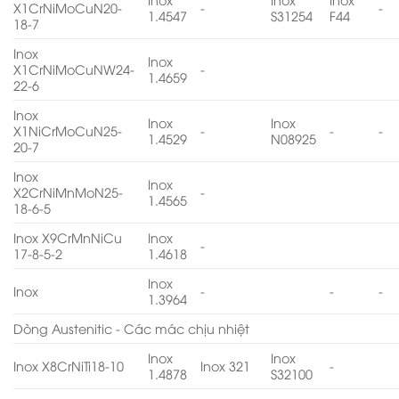
X1CrNiMoCuN20-
-
-
1.4547
S31254
F44
18-7
Inox
Inox
X1CrNiMoCuNW24-
-
1.4659
22-6
Inox
Inox
Inox
X1NiCrMoCuN25-
-
-
-
1.4529
N08925
20-7
Inox
Inox
X2CrNiMnMoN25-
-
1.4565
18-6-5
Inox X9CrMnNiCu
Inox
-
17-8-5-2
1.4618
Inox
Inox
-
-
-
1.3964
Dòng Austenitic - Các mác chịu nhiệt
Inox
Inox
Inox X8CrNiTi18-10
Inox 321
-
1.4878
S32100