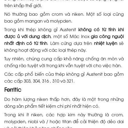
trên khắp thế giới.
Nó thường bao gồm crom và niken. Một số loại cũng
bao gồm mangan và molypden.
Trong khi thép không gỉ Austenit
không có từ tính khi
được ủ với dung dịch
, một số Mác Inox
gia công nguội
nhất định có từ tính
. Làm cứng dựa trên
nhiệt luyện
sẽ
không hoạt động với các loại thép này.
Tuy nhiên, chúng cung cấp khả năng chống ăn mòn và
chống rão tuyệt vời trong khi vẫn tuyệt vời cho việc hàn.
Các cấp phổ biến của thép không gỉ Austenit bao gồm
các cấp 303, 304, 316 , 310 và 321.
Ferritic
Do hàm lượng niken thấp hơn, đây là một trong những
dòng sản phẩm tiết kiệm chi phí nhất hiện có.
Trong khi ít niken, các hợp kim này thường là crom,
molypden, niobi và / hoặc titan để cải thiện độ dẻo dai
và cải thiện khả năng chống rão.