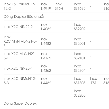
Inox X6CrNiMoB17-
Inox
Inox
Inox
Ino
-
12-2
1.4919
316H
S31635
31
Dòng Duplex tiêu chuẩn
Inox
Inox
Inox X2CrNiN22-2
-
1.4062
S32202
Inox
Inox
Inox
X2CrMnNiMoN21-5-
-
1.4482
S32001
3
Inox X2CrMnNiN21-
Inox
Inox
-
5-1
1.4162
S32101
Inox
Inox
Inox X2CrNiN23-4
-
1.4362
S32304
Inox X2CrNiMoN12-
Inox
Inox
Inox
Ino
5-3
1.4462
S31803
F51
31
Inox
S32205
Dòng Super Duplex