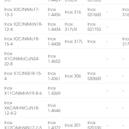
Inox X3CrNiMo17-
Inox
Inox
Ino
Inox 316
-
13-3
1.4436
S31600
31
Inox X2CrNiMoN18-
Inox
Inox
Inox
-
12-4
1.4434
317LN
S31753
Inox X2CrNiMo18-
Inox
Ino
Inox 317L
Inox
-
15-4
1.4438
31
Inox
Inox
X1CrNiMoCuN24-
-
-
1.4652
22-8
Inox X1CrNiSi18-15-
Inox
Inox
Inox 306
-
-
4
1.4361
S30600
Inox
Inox
-
-
X11CrNiMnN19-8-6
1.4369
Inox
Inox
X6CrMnNiCuN18-
-
-
1.4646
12-4-2
Inox
Inox
Inox
Inox 201
-
-
X12CrMnNiN17-7-5
1.4372
S20100