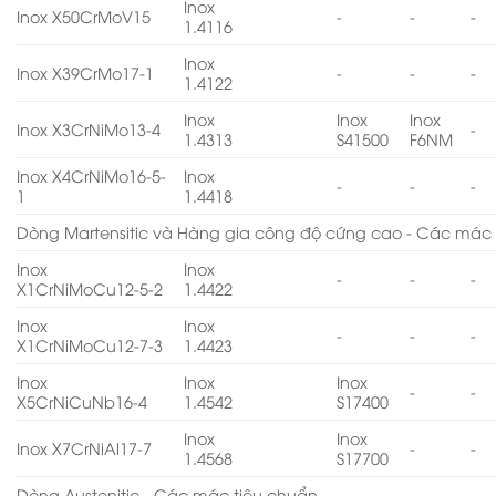
Inox
Inox X50CrMoV15
-
-
-
1.4116
Inox
Inox X39CrMo17-1
-
-
-
1.4122
Inox
Inox
Inox
Inox X3CrNiMo13-4
-
1.4313
S41500
F6NM
Inox X4CrNiMo16-5-
Inox
-
-
-
1
1.4418
Dòng Martensitic và Hàng gia công độ cứng cao - Các mác 
Inox
Inox
-
-
-
X1CrNiMoCu12-5-2
1.4422
Inox
Inox
-
-
-
X1CrNiMoCu12-7-3
1.4423
Inox
Inox
Inox
-
-
X5CrNiCuNb16-4
1.4542
S17400
Inox
Inox
Inox X7CrNiAl17-7
-
-
1.4568
S17700
Dòng Austenitic - Các mác tiêu chuẩn