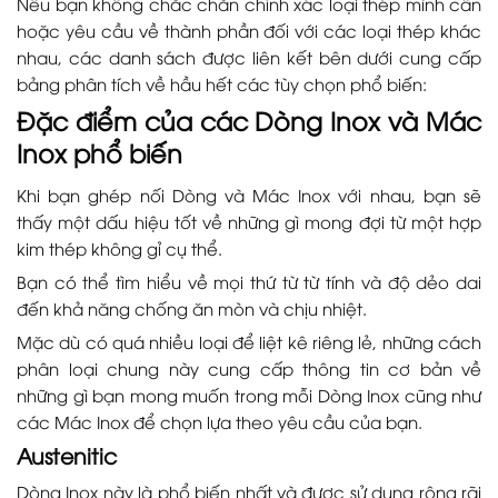
Nếu bạn không chắc chắn chính xác loại thép mình cần
hoặc yêu cầu về thành phần đối với các loại thép khác
nhau, các danh sách được liên kết bên dưới cung cấp
bảng phân tích về hầu hết các tùy chọn phổ biến:
Đặc điểm của các Dòng Inox và Mác
Inox phổ biến
Khi bạn ghép nối Dòng và Mác Inox với nhau, bạn sẽ
thấy một dấu hiệu tốt về những gì mong đợi từ một hợp
kim thép không gỉ cụ thể.
Bạn có thể tìm hiểu về mọi thứ từ từ tính và độ dẻo dai
đến khả năng chống ăn mòn và chịu nhiệt.
Mặc dù có quá nhiều loại để liệt kê riêng lẻ, những cách
phân loại chung này cung cấp thông tin cơ bản về
những gì bạn mong muốn trong mỗi Dòng Inox cũng như
các Mác Inox để chọn lựa theo yêu cầu của bạn.
Austenitic
Dòng Inox này là phổ biến nhất và được sử dụng rộng rãi