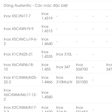
Dòng Austenitic - Các mác đặc biệt
Inox
Inox X5CrNi17-7
-
-
-
-
1.4319
Inox
Inox X5CrNiN19-9
-
-
-
-
1.4315
Inox X5CrNiCu19-6-
Inox
-
-
-
-
2
1.4640
Inox
Inox X1CrNi25-21
Inox 310L
-
-
1.4335
Inox X6CrNiNb18-
Inox
Inox
Ino
Inox 347
-
10
1.455
S34700
34
Inox X1CrNiMoN25-
Inox
Inox
Inox
-
22-2
1.4466
310MoLN
S31050
Inox
Inox
X6CrNiMoNb17-12-
1.4580
2
Inox X2CrNiMoN17-
Inox
Inox
Inox
-
3-3
1.4429
316LN
S31653