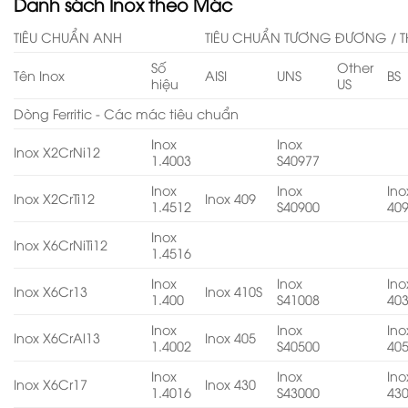
Danh sách Inox theo Mác
TIÊU CHUẨN ANH
TIÊU CHUẨN TƯƠNG ĐƯƠNG / T
Số
Other
Tên Inox
AISI
UNS
BS
hiệu
US
Dòng Ferritic - Các mác tiêu chuẩn
Inox
Inox
Inox X2CrNi12
1.4003
S40977
Inox
Inox
Ino
Inox X2CrTi12
Inox 409
1.4512
S40900
40
Inox
Inox X6CrNiTi12
1.4516
Inox
Inox
Ino
Inox X6Cr13
Inox 410S
1.400
S41008
40
Inox
Inox
Ino
Inox X6CrAl13
Inox 405
1.4002
S40500
40
Inox
Inox
Ino
Inox X6Cr17
Inox 430
1.4016
S43000
43