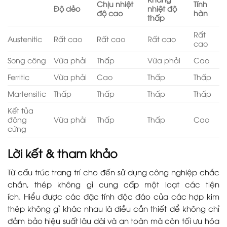
Chịu nhiệt
Tính
Độ dẻo
nhiệt độ
độ cao
hàn
thấp
Rất
Austenitic
Rất cao
Rất cao
Rất cao
cao
Song công
Vừa phải
Thấp
Vừa phải
Cao
Ferritic
Vừa phải
Cao
Thấp
Thấp
Martensitic
Thấp
Thấp
Thấp
Thấp
Kết tủa
đông
Vừa phải
Thấp
Thấp
Cao
cứng
Lời kết & tham khảo
Từ cấu trúc trang trí cho đến sử dụng công nghiệp chắc
chắn, thép không gỉ cung cấp một loạt các tiện
ích. Hiểu được các đặc tính độc đáo của các hợp kim
thép không gỉ khác nhau là điều cần thiết để không chỉ
đảm bảo hiệu suất lâu dài và an toàn mà còn tối ưu hóa