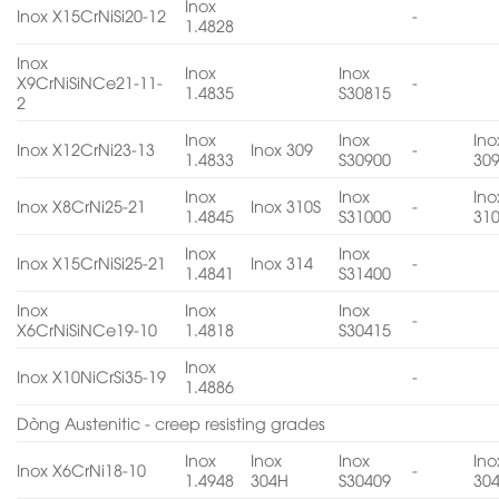
Inox
Inox X15CrNiSi20-12
-
1.4828
Inox
Inox
Inox
X9CrNiSiNCe21-11-
-
1.4835
S30815
2
Inox
Inox
Ino
Inox X12CrNi23-13
Inox 309
-
1.4833
S30900
30
Inox
Inox
Ino
Inox X8CrNi25-21
Inox 310S
-
1.4845
S31000
31
Inox
Inox
Inox X15CrNiSi25-21
Inox 314
-
1.4841
S31400
Inox
Inox
Inox
-
X6CrNiSiNCe19-10
1.4818
S30415
Inox
Inox X10NiCrSi35-19
-
1.4886
Dòng Austenitic - creep resisting grades
Inox
Inox
Inox
Ino
Inox X6CrNi18-10
-
1.4948
304H
S30409
30