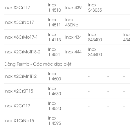
Inox
Inox
Inox X3CrTi17
Inox 439
1.4510
S43035
Inox
Inox
Inox X3CrNb17
1.4511
430Nb
Inox
Inox
Ino
Inox X6CrMo17-1
Inox 434
1.4113
S43400
43
Inox
Inox
Inox X2CrMoTi18-2
Inox 444
1.4521
S44400
Dòng Ferritic - Các mác đặc biệt
Inox
Inox X2CrMnTi12
-
-
-
1.4600
Inox
Inox X2CrSiTi15
-
-
-
1.4630
Inox
Inox X2CrTi17
-
-
-
1.4520
Inox
Inox X1CrNb15
-
-
-
1.4595