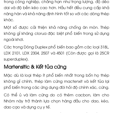
trong công nghiệp, chẳng hạn như trọng lượng, độ dẻo
dai và độ bền kéo cao hơn. Hầu hết đều cung cấp khả
năng hàn và khả năng định hình tốt so với các dòng thép
khác.
Một số được cải thiện khả năng chống ăn mòn. Thép
không gỉ kháng clorua đặc biệt phổ biến trong sử dụng
ngoài khơi.
Các trong Dòng Duplex phổ biến bao gồm các loại 318L,
LDX 2101, LDX 2304, 2507 và 4501 (Còn được gọi là 25CR
superduplex).
Martensitic & Kết tủa cứng
Mặc dù là loại thép ít phổ biến nhất trong bốn họ thép
không gỉ chính, thép làm cứng mactenxit và kết tủa lại
phổ biến trong các ứng dụng đòi hỏi độ chính xác, cứng.
Có thể ủ và làm cứng do có thêm cacbon, làm cho
Nhóm này trở thành lựa chọn hàng đầu cho dao, kéo,
dao cạo và dụng cụ y tế.