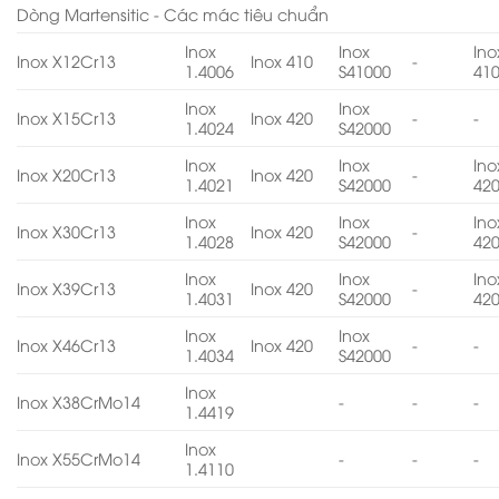
Dòng Martensitic - Các mác tiêu chuẩn
Inox
Inox
Ino
Inox X12Cr13
Inox 410
-
1.4006
S41000
41
Inox
Inox
Inox X15Cr13
Inox 420
-
-
1.4024
S42000
Inox
Inox
Ino
Inox X20Cr13
Inox 420
-
1.4021
S42000
42
Inox
Inox
Ino
Inox X30Cr13
Inox 420
-
1.4028
S42000
42
Inox
Inox
Ino
Inox X39Cr13
Inox 420
-
1.4031
S42000
42
Inox
Inox
Inox X46Cr13
Inox 420
-
-
1.4034
S42000
Inox
Inox X38CrMo14
-
-
-
1.4419
Inox
Inox X55CrMo14
-
-
-
1.4110