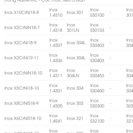
Inox
Inox
Ino
Inox X10CrNi18-8
Inox 301
-
1.4310
S30100
30
Inox
Inox
Inox
Inox X2CrNiN18-7
-
1.4318
301LN
S30153
Inox
Inox
Ino
Inox X2CrNi18-9
Inox 304L
-
1.4307
S30403
30
Inox
Inox
Inox X2CrNi19-11
Inox 304L
-
1.4306
S30403
Inox
Inox
Inox
Ino
Inox X2CrNiN18-10
-
1.4311
304LN
S30453
30
Inox
Inox
Ino
Inox X5CrNi18-10
Inox 304
-
1.4301
S30400
30
Inox
Inox
Ino
Inox X8CrNiS18-9
Inox 303
-
1.4305
S30300
30
Inox
Inox
Ino
Inox X6CrNiTi18-10
Inox 321
-
1.4541
S32100
32
Inox
Inox
Ino