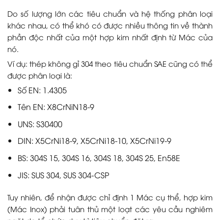
Do số lượng lớn các tiêu chuẩn và hệ thống phân loại
khác nhau, có thể khó có được nhiều thông tin về thành
phần độc nhất của một hợp kim nhất định từ Mác của
nó.
Ví dụ: thép không gỉ 304 theo tiêu chuẩn SAE cũng có thể
được phân loại là:
Số EN: 1.4305
Tên EN: X8CrNiN18-9
UNS: S30400
DIN: X5CrNi18-9, X5CrNi18-10, X5CrNi19-9
BS: 304S 15, 304S 16, 304S 18, 304S 25, En58E
JIS: SUS 304, SUS 304-CSP
Tuy nhiên, để nhận được chỉ định 1 Mác cụ thể, hợp kim
(Mác Inox) phải tuân thủ một loạt các yêu cầu nghiêm