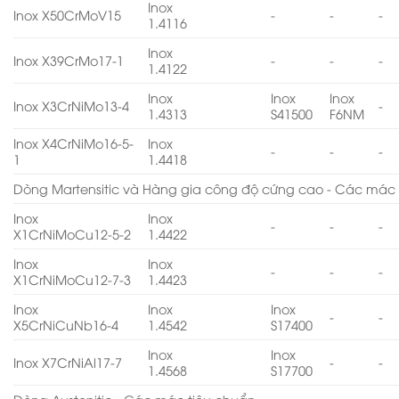
Inox
Inox X50CrMoV15
-
-
-
1.4116
Inox
Inox X39CrMo17-1
-
-
-
1.4122
Inox
Inox
Inox
Inox X3CrNiMo13-4
-
1.4313
S41500
F6NM
Inox X4CrNiMo16-5-
Inox
-
-
-
1
1.4418
Dòng Martensitic và Hàng gia công độ cứng cao - Các mác 
Inox
Inox
-
-
-
X1CrNiMoCu12-5-2
1.4422
Inox
Inox
-
-
-
X1CrNiMoCu12-7-3
1.4423
Inox
Inox
Inox
-
-
X5CrNiCuNb16-4
1.4542
S17400
Inox
Inox
Inox X7CrNiAl17-7
-
-
1.4568
S17700