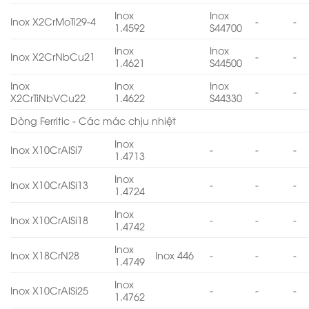
Inox
Inox
Inox X2CrMoTi29-4
-
-
1.4592
S44700
Inox
Inox
Inox X2CrNbCu21
-
-
1.4621
S44500
Inox
Inox
Inox
-
-
X2CrTiNbVCu22
1.4622
S44330
Dòng Ferritic - Các mác chịu nhiệt
Inox
Inox X10CrAlSi7
-
-
-
1.4713
Inox
Inox X10CrAlSi13
-
-
-
1.4724
Inox
Inox X10CrAlSi18
-
-
-
1.4742
Inox
Inox X18CrN28
Inox 446
-
-
-
1.4749
Inox
Inox X10CrAlSi25
-
-
-
1.4762