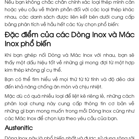
Nếu bạn không chắc chắn chính xác loại thép mình cần
hoặc yêu cầu về thành phần đối với các loại thép khác
nhau, các danh sách được liên kết bên dưới cung cấp
bảng phân tích về hầu hết các tùy chọn phổ biến:
Đặc điểm của các Dòng Inox và Mác
Inox phổ biến
Khi bạn ghép nối Dòng và Mác Inox với nhau, bạn sẽ
thấy một dấu hiệu tốt về những gì mong đợi từ một hợp
kim thép không gỉ cụ thể.
Bạn có thể tìm hiểu về mọi thứ từ từ tính và độ dẻo dai
đến khả năng chống ăn mòn và chịu nhiệt.
Mặc dù có quá nhiều loại để liệt kê riêng lẻ, những cách
phân loại chung này cung cấp thông tin cơ bản về
những gì bạn mong muốn trong mỗi Dòng Inox cũng như
các Mác Inox để chọn lựa theo yêu cầu của bạn.
Austenitic
Dòng Inox này là phổ biến nhất và được sử dụng rộng rãi