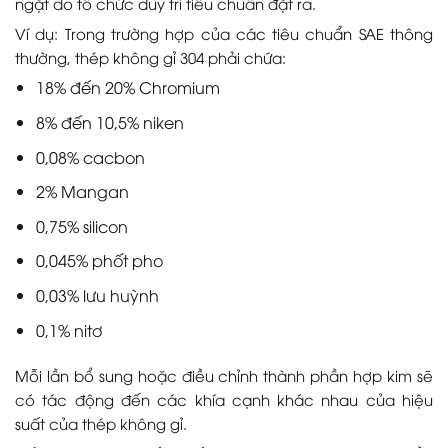
ngặt do tổ chức duy trì tiêu chuẩn đặt ra.
Ví dụ: Trong trường hợp của các tiêu chuẩn SAE thông
thường, thép không gỉ 304 phải chứa:
18% đến 20% Chromium
8% đến 10,5% niken
0,08% cacbon
2% Mangan
0,75% silicon
0,045% phốt pho
0,03% lưu huỳnh
0,1% nitơ
Mỗi lần bổ sung hoặc điều chỉnh thành phần hợp kim sẽ
có tác động đến các khía cạnh khác nhau của hiệu
suất của thép không gỉ.