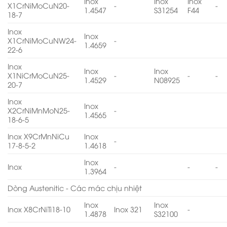
Inox
Inox
Inox
X1CrNiMoCuN20-
-
-
1.4547
S31254
F44
18-7
Inox
Inox
X1CrNiMoCuNW24-
-
1.4659
22-6
Inox
Inox
Inox
X1NiCrMoCuN25-
-
-
-
1.4529
N08925
20-7
Inox
Inox
X2CrNiMnMoN25-
-
1.4565
18-6-5
Inox X9CrMnNiCu
Inox
-
17-8-5-2
1.4618
Inox
Inox
-
-
-
1.3964
Dòng Austenitic - Các mác chịu nhiệt
Inox
Inox
Inox X8CrNiTi18-10
Inox 321
-
1.4878
S32100