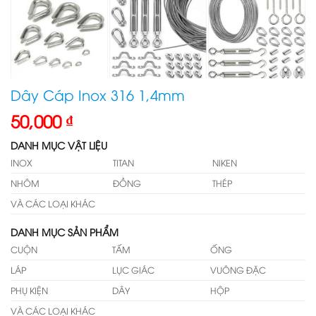
Dây Cáp Inox 316 1,4mm
50,000
₫
DANH MỤC VẬT LIỆU
INOX
TITAN
NIKEN
NHÔM
ĐỒNG
THÉP
VÀ CÁC LOẠI KHÁC
DANH MỤC SẢN PHẨM
CUỘN
TẤM
ỐNG
LÁP
LỤC GIÁC
VUÔNG ĐẶC
PHỤ KIỆN
DÂY
HỘP
VÀ CÁC LOẠI KHÁC