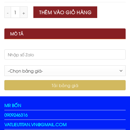
Số lượng
THÊM VÀO GIỎ HÀNG
MÔ TẢ
MR BỐN
0909246316
VATLIEUTITAN.VN@GMAIL.COM