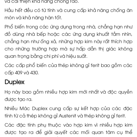
và cải thiện khả năng chống rão.
Hầu hết đều có từ tính và cung cấp khả năng chống ăn
mòn và khả năng hàn tốt.
Phổ biến trong các ứng dụng trong nhà, chẳng hạn như
đồ dùng nhà bếp hoặc các ứng dụng khuất tầm nhìn,
chẳng hạn như ống xả, những hợp kim này rất thích hợp
cho những trường hợp mà sự hấp dẫn thị giác không
quan trọng bằng chi phí và hiệu suất.
Các cấp phổ biến của thép không gỉ ferit bao gồm các
cấp 409 và 430.
Duplex
Họ này bao gồm nhiều hợp kim mới nhất và độc quyền
được tạo ra.
Nhiều Mác Duplex cung cấp sự kết hợp của các đặc
tính từ cả thép không gỉ Austenit và thép không gỉ ferit.
Các đặc tính phụ thuộc vào hợp kim vì nhiều hợp kim
được tạo ra để giải quyết các mối quan tâm cụ thể