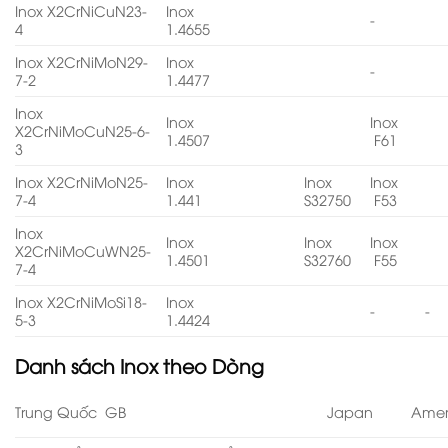
Inox X2CrNiCuN23-
Inox
-
4
1.4655
Inox X2CrNiMoN29-
Inox
-
7-2
1.4477
Inox
Inox
Inox
X2CrNiMoCuN25-6-
1.4507
F61
3
Inox X2CrNiMoN25-
Inox
Inox
Inox
7-4
1.441
S32750
F53
Inox
Inox
Inox
Inox
X2CrNiMoCuWN25-
1.4501
S32760
F55
7-4
Inox X2CrNiMoSi18-
Inox
-
-
5-3
1.4424
Danh sách
Inox theo Dòng
Trung Quốc GB
Japan
Amer