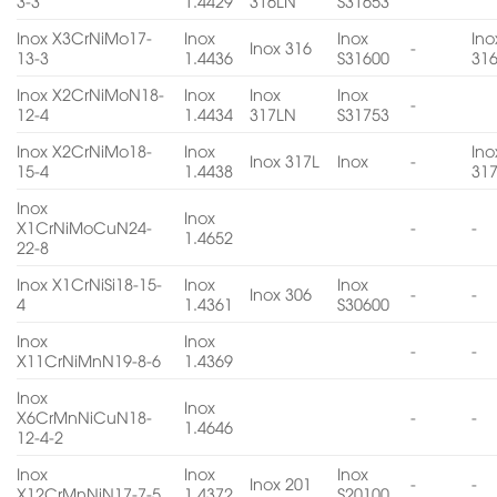
3-3
1.4429
316LN
S31653
Inox X3CrNiMo17-
Inox
Inox
Ino
Inox 316
-
13-3
1.4436
S31600
31
Inox X2CrNiMoN18-
Inox
Inox
Inox
-
12-4
1.4434
317LN
S31753
Inox X2CrNiMo18-
Inox
Ino
Inox 317L
Inox
-
15-4
1.4438
31
Inox
Inox
X1CrNiMoCuN24-
-
-
1.4652
22-8
Inox X1CrNiSi18-15-
Inox
Inox
Inox 306
-
-
4
1.4361
S30600
Inox
Inox
-
-
X11CrNiMnN19-8-6
1.4369
Inox
Inox
X6CrMnNiCuN18-
-
-
1.4646
12-4-2
Inox
Inox
Inox
Inox 201
-
-
X12CrMnNiN17-7-5
1.4372
S20100