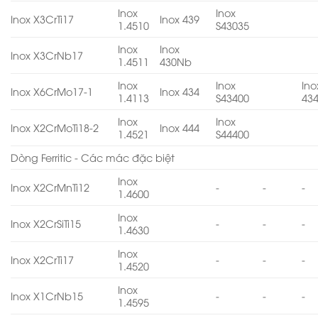
Inox
Inox
Inox X3CrTi17
Inox 439
1.4510
S43035
Inox
Inox
Inox X3CrNb17
1.4511
430Nb
Inox
Inox
Ino
Inox X6CrMo17-1
Inox 434
1.4113
S43400
43
Inox
Inox
Inox X2CrMoTi18-2
Inox 444
1.4521
S44400
Dòng Ferritic - Các mác đặc biệt
Inox
Inox X2CrMnTi12
-
-
-
1.4600
Inox
Inox X2CrSiTi15
-
-
-
1.4630
Inox
Inox X2CrTi17
-
-
-
1.4520
Inox
Inox X1CrNb15
-
-
-
1.4595