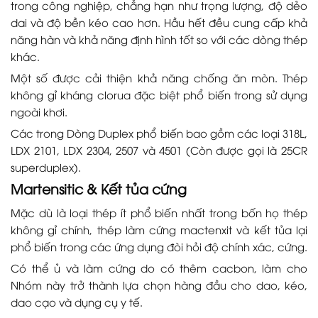
trong công nghiệp, chẳng hạn như trọng lượng, độ dẻo
dai và độ bền kéo cao hơn. Hầu hết đều cung cấp khả
năng hàn và khả năng định hình tốt so với các dòng thép
khác.
Một số được cải thiện khả năng chống ăn mòn. Thép
không gỉ kháng clorua đặc biệt phổ biến trong sử dụng
ngoài khơi.
Các trong Dòng Duplex phổ biến bao gồm các loại 318L,
LDX 2101, LDX 2304, 2507 và 4501 (Còn được gọi là 25CR
superduplex).
Martensitic & Kết tủa cứng
Mặc dù là loại thép ít phổ biến nhất trong bốn họ thép
không gỉ chính, thép làm cứng mactenxit và kết tủa lại
phổ biến trong các ứng dụng đòi hỏi độ chính xác, cứng.
Có thể ủ và làm cứng do có thêm cacbon, làm cho
Nhóm này trở thành lựa chọn hàng đầu cho dao, kéo,
dao cạo và dụng cụ y tế.