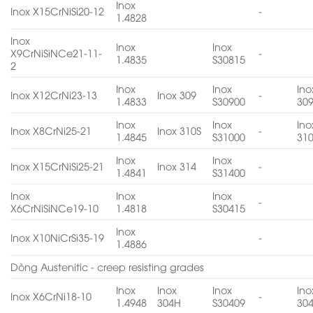
Inox
Inox X15CrNiSi20-12
-
1.4828
Inox
Inox
Inox
X9CrNiSiNCe21-11-
-
1.4835
S30815
2
Inox
Inox
Ino
Inox X12CrNi23-13
Inox 309
-
1.4833
S30900
30
Inox
Inox
Ino
Inox X8CrNi25-21
Inox 310S
-
1.4845
S31000
31
Inox
Inox
Inox X15CrNiSi25-21
Inox 314
-
1.4841
S31400
Inox
Inox
Inox
-
X6CrNiSiNCe19-10
1.4818
S30415
Inox
Inox X10NiCrSi35-19
-
1.4886
Dòng Austenitic - creep resisting grades
Inox
Inox
Inox
Ino
Inox X6CrNi18-10
-
1.4948
304H
S30409
30