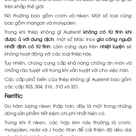
trên khắp thế giới.
Nó thường bao gồm crom và niken. Một số loại cũng
bao gồm mangan và molypden.
Trong khi thép không gỉ Austenit
không có từ tính khi
được ủ với dung dịch
, một số Mác Inox
gia công nguội
nhất định có từ tính
. Làm cứng dựa trên
nhiệt luyện
sẽ
không hoạt động với các loại thép này.
Tuy nhiên, chúng cung cấp khả năng chống ăn mòn và
chống rão tuyệt vời trong khi vẫn tuyệt vời cho việc hàn.
Các cấp phổ biến của thép không gỉ Austenit bao gồm
các cấp 303, 304, 316 , 310 và 321.
Ferritic
Do hàm lượng niken thấp hơn, đây là một trong những
dòng sản phẩm tiết kiệm chi phí nhất hiện có.
Trong khi ít niken, các hợp kim này thường là crom,
molypden, niobi và / hoặc titan để cải thiện độ dẻo dai