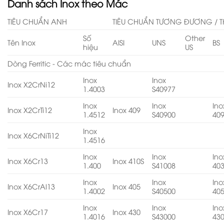
Danh sách Inox theo Mác
TIÊU CHUẨN ANH
TIÊU CHUẨN TƯƠNG ĐƯƠNG / T
Số
Other
Tên Inox
AISI
UNS
BS
hiệu
US
Dòng Ferritic - Các mác tiêu chuẩn
Inox
Inox
Inox X2CrNi12
1.4003
S40977
Inox
Inox
Ino
Inox X2CrTi12
Inox 409
1.4512
S40900
40
Inox
Inox X6CrNiTi12
1.4516
Inox
Inox
Ino
Inox X6Cr13
Inox 410S
1.400
S41008
40
Inox
Inox
Ino
Inox X6CrAl13
Inox 405
1.4002
S40500
40
Inox
Inox
Ino
Inox X6Cr17
Inox 430
1.4016
S43000
43