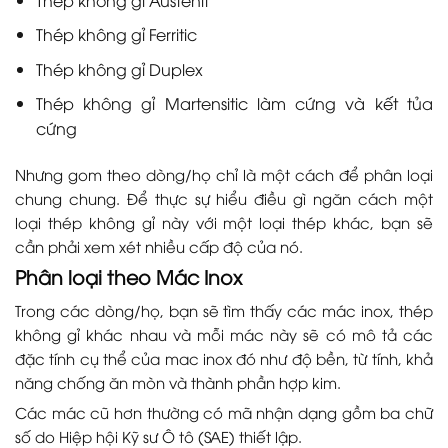
Thép không gỉ Ferritic
Thép không gỉ Duplex
Thép không gỉ Martensitic làm cứng và kết tủa
cứng
Nhưng gom theo dòng/họ chỉ là một cách để phân loại
chung chung. Để thực sự hiểu điều gì ngăn cách một
loại thép không gỉ này với một loại thép khác, bạn sẽ
cần phải xem xét nhiều cấp độ của nó.
Phân loại theo Mác Inox
Trong các dòng/họ, bạn sẽ tìm thấy các mác inox, thép
không gỉ khác nhau và mỗi mác này sẽ có mô tả các
đặc tính cụ thể của mac inox đó như độ bền, từ tính, khả
năng chống ăn mòn và thành phần hợp kim.
Các mác cũ hơn thường có mã nhận dạng gồm ba chữ
số do Hiệp hội Kỹ sư Ô tô (SAE) thiết lập.