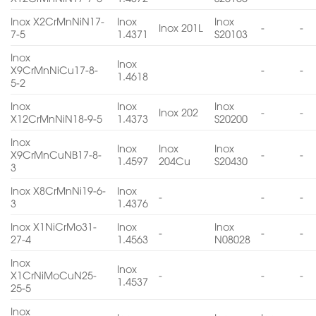
Inox X2CrMnNiN17-
Inox
Inox
Inox 201L
-
-
7-5
1.4371
S20103
Inox
Inox
X9CrMnNiCu17-8-
-
-
1.4618
5-2
Inox
Inox
Inox
Inox 202
-
-
X12CrMnNiN18-9-5
1.4373
S20200
Inox
Inox
Inox
Inox
X9CrMnCuNB17-8-
-
-
1.4597
204Cu
S20430
3
Inox X8CrMnNi19-6-
Inox
-
-
-
3
1.4376
Inox X1NiCrMo31-
Inox
Inox
-
-
-
27-4
1.4563
N08028
Inox
Inox
X1CrNiMoCuN25-
-
-
-
1.4537
25-5
Inox