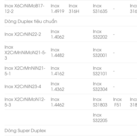
Inox X6CrNiMoB17-
Inox
Inox
Inox
Ino
-
12-2
1.4919
316H
S31635
31
Dòng Duplex tiêu chuẩn
Inox
Inox
Inox X2CrNiN22-2
-
1.4062
S32202
Inox
Inox
Inox
X2CrMnNiMoN21-5-
-
1.4482
S32001
3
Inox X2CrMnNiN21-
Inox
Inox
-
5-1
1.4162
S32101
Inox
Inox
Inox X2CrNiN23-4
-
1.4362
S32304
Inox X2CrNiMoN12-
Inox
Inox
Inox
Ino
5-3
1.4462
S31803
F51
31
Inox
S32205
Dòng Super Duplex