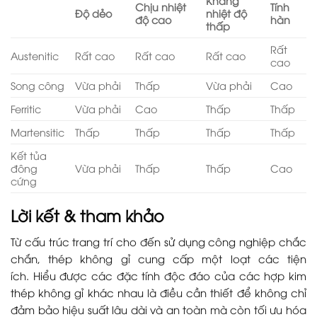
Kháng
Chịu nhiệt
Tính
Độ dẻo
nhiệt độ
độ cao
hàn
thấp
Rất
Austenitic
Rất cao
Rất cao
Rất cao
cao
Song công
Vừa phải
Thấp
Vừa phải
Cao
Ferritic
Vừa phải
Cao
Thấp
Thấp
Martensitic
Thấp
Thấp
Thấp
Thấp
Kết tủa
đông
Vừa phải
Thấp
Thấp
Cao
cứng
Lời kết & tham khảo
Từ cấu trúc trang trí cho đến sử dụng công nghiệp chắc
chắn, thép không gỉ cung cấp một loạt các tiện
ích. Hiểu được các đặc tính độc đáo của các hợp kim
thép không gỉ khác nhau là điều cần thiết để không chỉ
đảm bảo hiệu suất lâu dài và an toàn mà còn tối ưu hóa