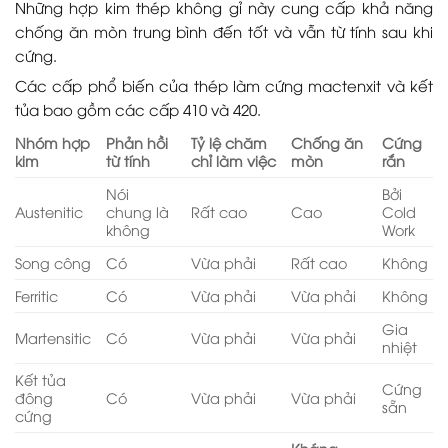
Những hợp kim thép không gỉ này cung cấp khả năng
chống ăn mòn trung bình đến tốt và vẫn từ tính sau khi
cứng.
Các cấp phổ biến của thép làm cứng mactenxit và kết
tủa bao gồm các cấp 410 và 420.
Nhóm hợp
Phản hồi
Tỷ lệ chăm
Chống ăn
Cứng
kim
từ tính
chỉ làm việc
mòn
rắn
Nói
Bởi
Austenitic
chung là
Rất cao
Cao
Cold
không
Work
Song công
Có
Vừa phải
Rất cao
Không
Ferritic
Có
Vừa phải
Vừa phải
Không
Gia
Martensitic
Có
Vừa phải
Vừa phải
nhiệt
Kết tủa
Cứng
đông
Có
Vừa phải
Vừa phải
sẵn
cứng