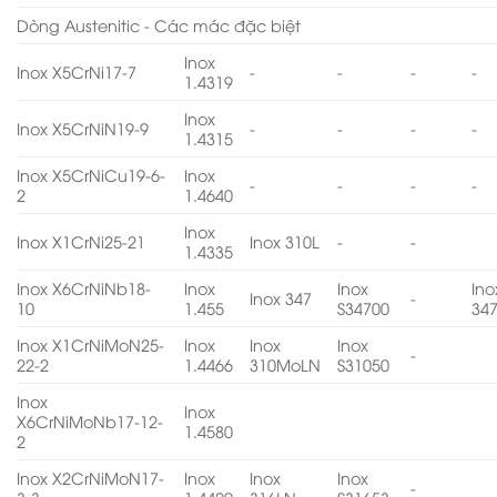
Dòng Austenitic - Các mác đặc biệt
Inox
Inox X5CrNi17-7
-
-
-
-
1.4319
Inox
Inox X5CrNiN19-9
-
-
-
-
1.4315
Inox X5CrNiCu19-6-
Inox
-
-
-
-
2
1.4640
Inox
Inox X1CrNi25-21
Inox 310L
-
-
1.4335
Inox X6CrNiNb18-
Inox
Inox
Ino
Inox 347
-
10
1.455
S34700
34
Inox X1CrNiMoN25-
Inox
Inox
Inox
-
22-2
1.4466
310MoLN
S31050
Inox
Inox
X6CrNiMoNb17-12-
1.4580
2
Inox X2CrNiMoN17-
Inox
Inox
Inox
-