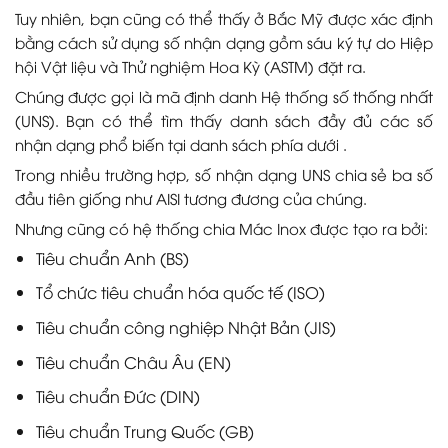
Tuy nhiên, bạn cũng có thể thấy ở Bắc Mỹ được xác định
bằng cách sử dụng số nhận dạng gồm sáu ký tự do Hiệp
hội Vật liệu và Thử nghiệm Hoa Kỳ (ASTM) đặt ra.
Chúng được gọi là mã định danh Hệ thống số thống nhất
(UNS). Bạn có thể tìm thấy danh sách đầy đủ các số
nhận dạng phổ biến tại danh sách phía dưới .
Trong nhiều trường hợp, số nhận dạng UNS chia sẻ ba số
đầu tiên giống như AISI tương đương của chúng.
Nhưng cũng có hệ thống chia Mác Inox được tạo ra bởi:
Tiêu chuẩn Anh (BS)
Tổ chức tiêu chuẩn hóa quốc tế (ISO)
Tiêu chuẩn công nghiệp Nhật Bản (JIS)
Tiêu chuẩn Châu Âu (EN)
Tiêu chuẩn Đức (DIN)
Tiêu chuẩn Trung Quốc (GB)