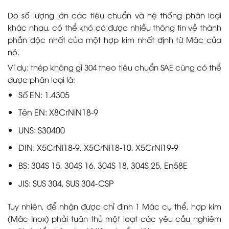
Do số lượng lớn các tiêu chuẩn và hệ thống phân loại
khác nhau, có thể khó có được nhiều thông tin về thành
phần độc nhất của một hợp kim nhất định từ Mác của
nó.
Ví dụ: thép không gỉ 304 theo tiêu chuẩn SAE cũng có thể
được phân loại là:
Số EN: 1.4305
Tên EN: X8CrNiN18-9
UNS: S30400
DIN: X5CrNi18-9, X5CrNi18-10, X5CrNi19-9
BS: 304S 15, 304S 16, 304S 18, 304S 25, En58E
JIS: SUS 304, SUS 304-CSP
Tuy nhiên, để nhận được chỉ định 1 Mác cụ thể, hợp kim
(Mác Inox) phải tuân thủ một loạt các yêu cầu nghiêm