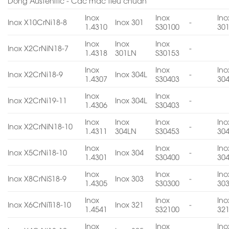
Dòng Austenitic - Các mác tiêu chuẩn
Inox
Inox
Ino
Inox X10CrNi18-8
Inox 301
-
1.4310
S30100
30
Inox
Inox
Inox
Inox X2CrNiN18-7
-
1.4318
301LN
S30153
Inox
Inox
Ino
Inox X2CrNi18-9
Inox 304L
-
1.4307
S30403
30
Inox
Inox
Inox X2CrNi19-11
Inox 304L
-
1.4306
S30403
Inox
Inox
Inox
Ino
Inox X2CrNiN18-10
-
1.4311
304LN
S30453
30
Inox
Inox
Ino
Inox X5CrNi18-10
Inox 304
-
1.4301
S30400
30
Inox
Inox
Ino
Inox X8CrNiS18-9
Inox 303
-
1.4305
S30300
30
Inox
Inox
Ino
Inox X6CrNiTi18-10
Inox 321
-
1.4541
S32100
32
Inox
Inox
Ino