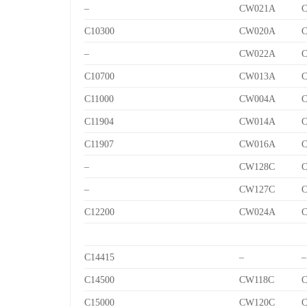
–
CW021A
C10300
CW020A
–
CW022A
C10700
CW013A
C
C11000
CW004A
C11904
CW014A
C
C11907
CW016A
C
–
CW128C
C
–
CW127C
C
C12200
CW024A
C14415
–
–
C14500
CW118C
C
C15000
CW120C
C