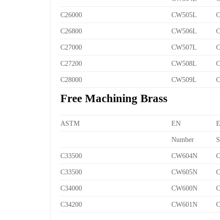
C26000
CW505L
C
C26800
CW506L
C
C27000
CW507L
C
C27200
CW508L
C
C28000
CW509L
C
Free Machining Brass
ASTM
EN
Number
S
C33500
CW604N
C
C33500
CW605N
C
C34000
CW600N
C
C34200
CW601N
C