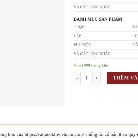
VÀ CÁC LOẠI KHÁC
DANH MỤC SẢN PHẨM
CUỘN
T
LÁP
LỤ
PHỤ KIỆN
D
VÀ CÁC LOẠI KHÁC
Còn 1000 trong kho
Số lượng
THÊM VÀ
ong kho của https://vattucokhivietnam.com/ chúng tôi có bán theo quy 