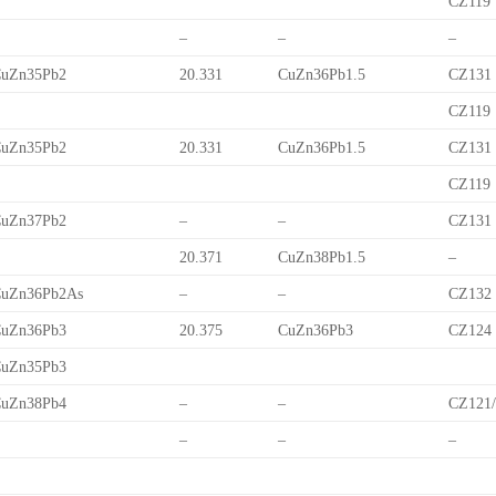
CZ119
–
–
–
uZn35Pb2
20.331
CuZn36Pb1.5
CZ131
CZ119
uZn35Pb2
20.331
CuZn36Pb1.5
CZ131
CZ119
uZn37Pb2
–
–
CZ131
20.371
CuZn38Pb1.5
–
uZn36Pb2As
–
–
CZ132
uZn36Pb3
20.375
CuZn36Pb3
CZ124
uZn35Pb3
uZn38Pb4
–
–
CZ121
–
–
–