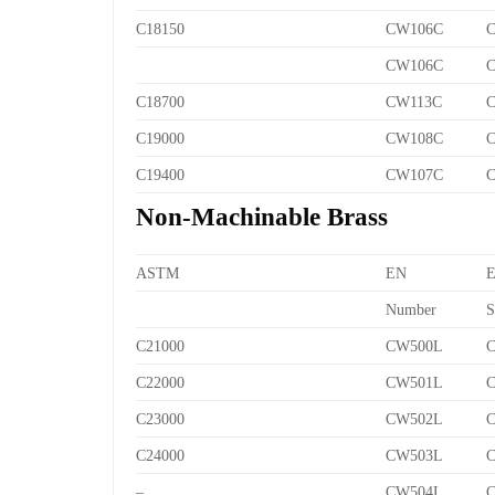
C18150
CW106C
C
CW106C
C
C18700
CW113C
C
C19000
CW108C
C
C19400
CW107C
C
Non-Machinable Brass
ASTM
EN
Number
S
C21000
CW500L
C
C22000
CW501L
C
C23000
CW502L
C
C24000
CW503L
C
–
CW504L
C