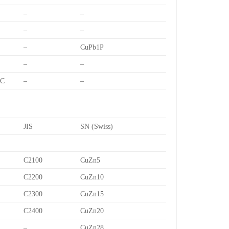
–
–
–
–
–
CuPb1P
–
–
7C
–
–
JIS
SN (Swiss)
C2100
CuZn5
C2200
CuZn10
C2300
CuZn15
C2400
CuZn20
–
CuZn28