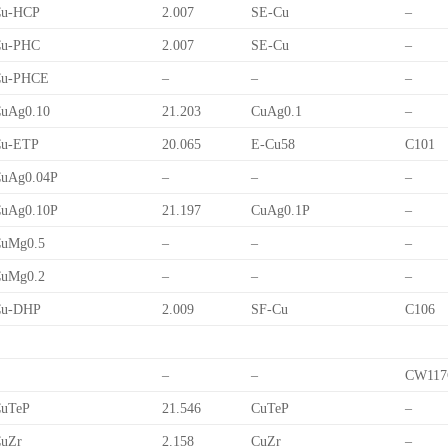
Cu-HCP
2.007
SE-Cu
–
Cu-PHC
2.007
SE-Cu
–
Cu-PHCE
–
–
–
uAg0.10
21.203
CuAg0.1
–
Cu-ETP
20.065
E-Cu58
C101
uAg0.04P
–
–
–
uAg0.10P
21.197
CuAg0.1P
–
uMg0.5
–
–
–
uMg0.2
–
–
–
Cu-DHP
2.009
SF-Cu
C106
–
–
CW117
uTeP
21.546
CuTeP
–
uZr
2.158
CuZr
–