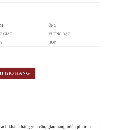
ẤM
ỐNG
C GIÁC
VUÔNG ĐẶC
ÂY
HỘP
O GIỎ HÀNG
cách khách hàng yêu cầu, giao hàng miễn phí trên