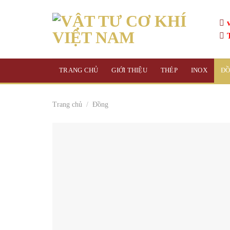
Skip
to
content
TRANG CHỦ
GIỚI THIỆU
THÉP
INOX
Đ
Trang chủ
/
Đồng