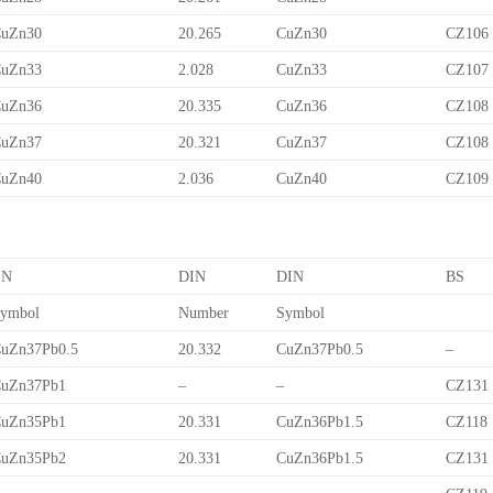
uZn30
20.265
CuZn30
CZ106
uZn33
2.028
CuZn33
CZ107
uZn36
20.335
CuZn36
CZ108
uZn37
20.321
CuZn37
CZ108
uZn40
2.036
CuZn40
CZ109
EN
DIN
DIN
BS
ymbol
Number
Symbol
uZn37Pb0.5
20.332
CuZn37Pb0.5
–
uZn37Pb1
–
–
CZ131
uZn35Pb1
20.331
CuZn36Pb1.5
CZ118
uZn35Pb2
20.331
CuZn36Pb1.5
CZ131