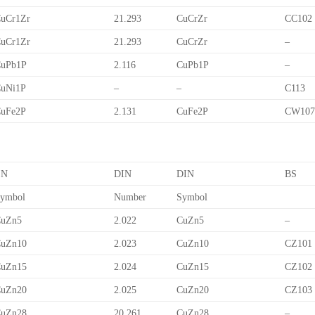
uCr1Zr
21.293
CuCrZr
CC102
uCr1Zr
21.293
CuCrZr
–
uPb1P
2.116
CuPb1P
–
uNi1P
–
–
C113
uFe2P
2.131
CuFe2P
CW10
EN
DIN
DIN
BS
ymbol
Number
Symbol
uZn5
2.022
CuZn5
–
uZn10
2.023
CuZn10
CZ101
uZn15
2.024
CuZn15
CZ102
uZn20
2.025
CuZn20
CZ103
uZn28
20.261
CuZn28
–