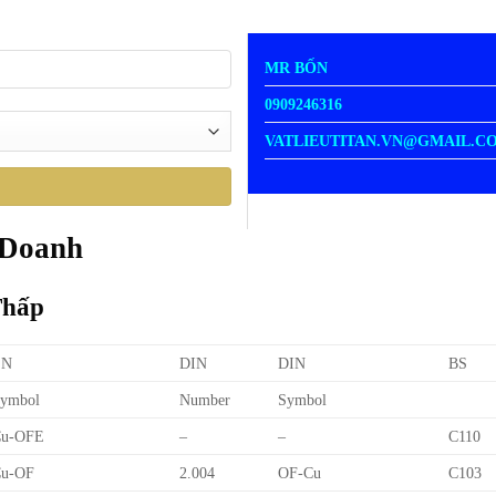
MR BỐN
0909246316
VATLIEUTITAN.VN@GMAIL.C
 Doanh
Thấp
EN
DIN
DIN
BS
ymbol
Number
Symbol
Cu-OFE
–
–
C110
u-OF
2.004
OF-Cu
C103