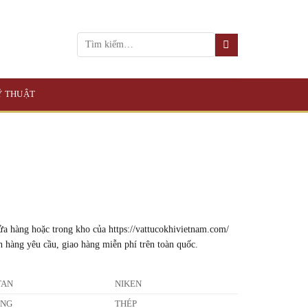
KỸ THUẬT
a hàng hoặc trong kho của https://vattucokhivietnam.com/
h hàng yêu cầu, giao hàng miễn phí trên toàn quốc.
TAN
NIKEN
ỒNG
THÉP