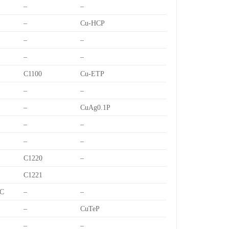
–
–
–
Cu-HCP
–
–
–
–
C1100
Cu-ETP
–
–
–
CuAg0.1P
–
–
–
–
C1220
–
C1221
C
–
–
–
CuTeP
–
–