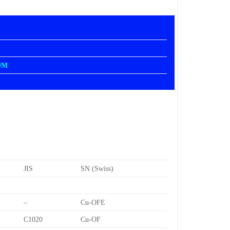
OM
JIS
SN (Swiss)
–
Cu-OFE
C1020
Cu-OF