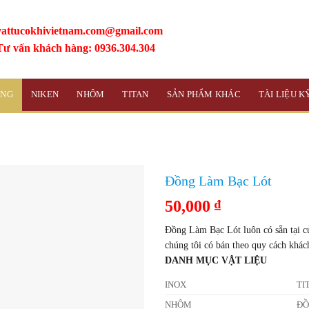
vattucokhivietnam.com@gmail.com
Tư vấn khách hàng: 0936.304.304
ỒNG
NIKEN
NHÔM
TITAN
SẢN PHẨM KHÁC
TÀI LIỆU 
Đồng Làm Bạc Lót
50,000
₫
Đồng Làm Bạc Lót luôn có sẵn tại cử
chúng tôi có bán theo quy cách khác
DANH MỤC VẬT LIỆU
INOX
TI
NHÔM
Đ