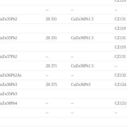
CZ119
–
–
–
uZn35Pb2
20.331
CuZn36Pb1.5
CZ131
CZ119
uZn35Pb2
20.331
CuZn36Pb1.5
CZ131
CZ119
uZn37Pb2
–
–
CZ131
20.371
CuZn38Pb1.5
–
uZn36Pb2As
–
–
CZ132
uZn36Pb3
20.375
CuZn36Pb3
CZ124
uZn35Pb3
uZn38Pb4
–
–
CZ121
–
–
–