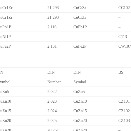
uCr1Zr
21.293
CuCrZr
CC102
uCr1Zr
21.293
CuCrZr
–
uPb1P
2.116
CuPb1P
–
uNi1P
–
–
C113
uFe2P
2.131
CuFe2P
CW10
EN
DIN
DIN
BS
ymbol
Number
Symbol
uZn5
2.022
CuZn5
–
uZn10
2.023
CuZn10
CZ101
uZn15
2.024
CuZn15
CZ102
uZn20
2.025
CuZn20
CZ103
uZn28
20.261
CuZn28
–