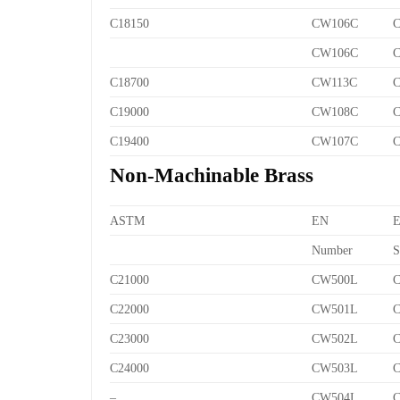
C18150
CW106C
C
CW106C
C
C18700
CW113C
C
C19000
CW108C
C
C19400
CW107C
C
Non-Machinable Brass
ASTM
EN
Number
S
C21000
CW500L
C
C22000
CW501L
C
C23000
CW502L
C
C24000
CW503L
C
–
CW504L
C