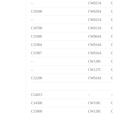
–
CW021A
C10300
CW020A
–
CW022A
C10700
CW013A
C
C11000
CW004A
C11904
CW014A
C
C11907
CW016A
C
–
CW128C
C
–
CW127C
C
C12200
CW024A
C14415
–
–
C14500
CW118C
C
C15000
CW120C
C