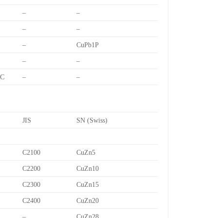
–
–
–
–
–
CuPb1P
–
–
7C
–
–
JIS
SN (Swiss)
C2100
CuZn5
C2200
CuZn10
C2300
CuZn15
C2400
CuZn20
–
CuZn28