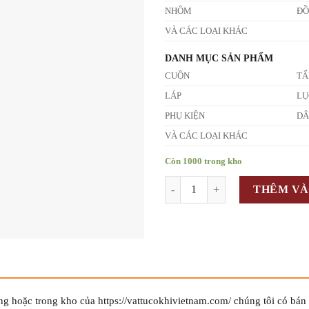
NHÔM
Đ
VÀ CÁC LOẠI KHÁC
DANH MỤC SẢN PHẨM
CUỘN
T
LÁP
LỤ
PHỤ KIỆN
D
VÀ CÁC LOẠI KHÁC
Còn 1000 trong kho
Số lượng
THÊM VÀ
g hoặc trong kho của https://vattucokhivietnam.com/ chúng tôi có bán