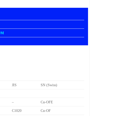
OM
JIS
SN (Swiss)
–
Cu-OFE
C1020
Cu-OF