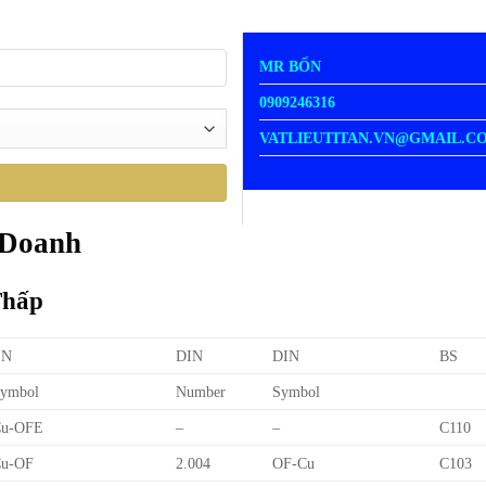
MR BỐN
0909246316
VATLIEUTITAN.VN@GMAIL.C
 Doanh
Thấp
EN
DIN
DIN
BS
ymbol
Number
Symbol
Cu-OFE
–
–
C110
u-OF
2.004
OF-Cu
C103