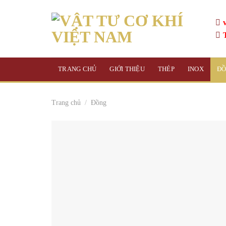
Skip
to
content
TRANG CHỦ
GIỚI THIỆU
THÉP
INOX
Đ
Trang chủ
/
Đồng