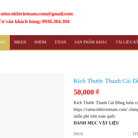
vattucokhivietnam.com@gmail.com
Tư vấn khách hàng: 0936.304.304
ỒNG
NIKEN
NHÔM
TITAN
SẢN PHẨM KHÁC
TÀI LIỆU 
Kích Thước Thanh Cái Đ
50,000
₫
Kích Thước Thanh Cái Đồng luôn có 
https://vattucokhivietnam.com/ chún
miễn phí trên toàn quốc.
DANH MỤC VẬT LIỆU
INOX
TI