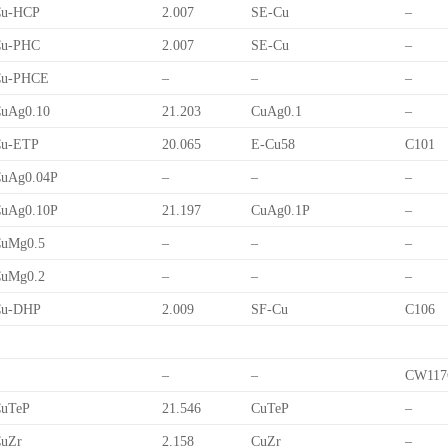
Cu-HCP
2.007
SE-Cu
–
Cu-PHC
2.007
SE-Cu
–
Cu-PHCE
–
–
–
uAg0.10
21.203
CuAg0.1
–
Cu-ETP
20.065
E-Cu58
C101
uAg0.04P
–
–
–
uAg0.10P
21.197
CuAg0.1P
–
uMg0.5
–
–
–
uMg0.2
–
–
–
Cu-DHP
2.009
SF-Cu
C106
–
–
CW117
uTeP
21.546
CuTeP
–
uZr
2.158
CuZr
–