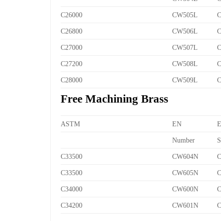
C26000
CW505L
C
C26800
CW506L
C
C27000
CW507L
C
C27200
CW508L
C
C28000
CW509L
C
Free Machining Brass
ASTM
EN
Number
S
C33500
CW604N
C
C33500
CW605N
C
C34000
CW600N
C
C34200
CW601N
C