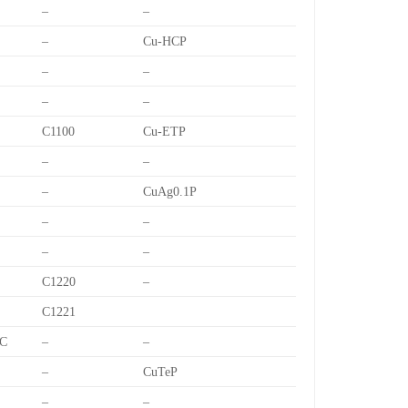
–
–
–
Cu-HCP
–
–
–
–
C1100
Cu-ETP
–
–
–
CuAg0.1P
–
–
–
–
C1220
–
C1221
C
–
–
–
CuTeP
–
–