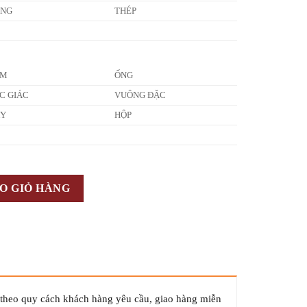
ỒNG
THÉP
ẤM
ỐNG
C GIÁC
VUÔNG ĐẶC
ÂY
HỘP
O GIỎ HÀNG
 theo quy cách khách hàng yêu cầu, giao hàng miễn