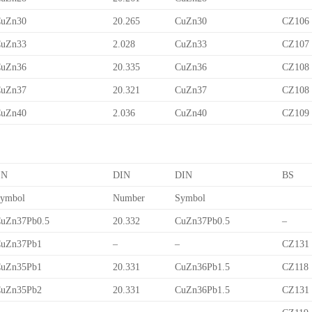
uZn30
20.265
CuZn30
CZ106
uZn33
2.028
CuZn33
CZ107
uZn36
20.335
CuZn36
CZ108
uZn37
20.321
CuZn37
CZ108
uZn40
2.036
CuZn40
CZ109
EN
DIN
DIN
BS
ymbol
Number
Symbol
uZn37Pb0.5
20.332
CuZn37Pb0.5
–
uZn37Pb1
–
–
CZ131
uZn35Pb1
20.331
CuZn36Pb1.5
CZ118
uZn35Pb2
20.331
CuZn36Pb1.5
CZ131