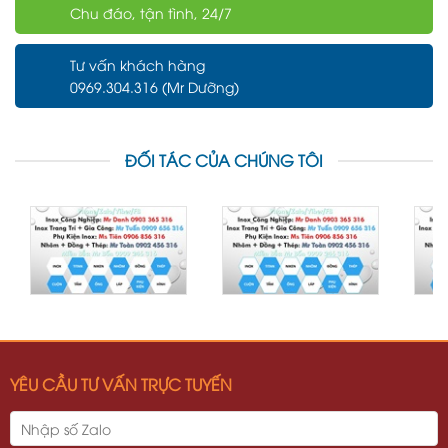
Chu đáo, tận tình, 24/7
Tư vấn khách hàng
0969.304.316 (Mr Dưỡng)
ĐỐI TÁC CỦA CHÚNG TÔI
YÊU CẦU TƯ VẤN TRỰC TUYẾN