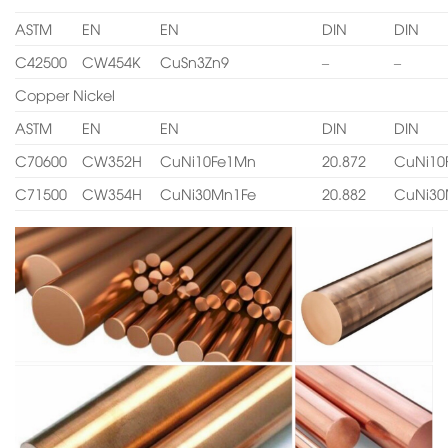
ASTM
EN
EN
DIN
DIN
C42500
CW454K
CuSn3Zn9
–
–
Copper Nickel
ASTM
EN
EN
DIN
DIN
C70600
CW352H
CuNi10Fe1Mn
20.872
CuNi10
C71500
CW354H
CuNi30Mn1Fe
20.882
CuNi30