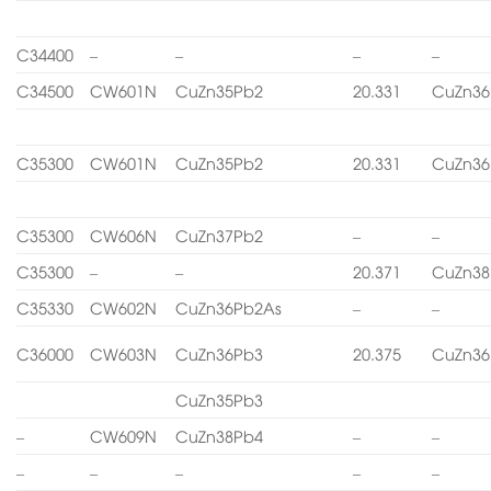
C34400
–
–
–
–
C34500
CW601N
CuZn35Pb2
20.331
CuZn36
C35300
CW601N
CuZn35Pb2
20.331
CuZn36
C35300
CW606N
CuZn37Pb2
–
–
C35300
–
–
20.371
CuZn38
C35330
CW602N
CuZn36Pb2As
–
–
C36000
CW603N
CuZn36Pb3
20.375
CuZn36
CuZn35Pb3
–
CW609N
CuZn38Pb4
–
–
–
–
–
–
–