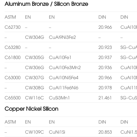
Aluminum Bronze / Silicon Bronze
ASTM
EN
EN
DIN
DIN
C62730
–
–
20.966
CuAl10
–
CW304G
CuAl9Ni3Fe2
–
–
C63280
–
–
20.923
SG-CuA
C61800
CW305G
CuAl10Fe1
20.937
SG-CuA
–
CW306G
CuAl10Fe3Mn2
20.936
CuAl10
C63000
CW307G
CuAl10Ni5Fe4
20.966
CuAl10
–
CW308G
CuAl11Fe6Ni6
20.978
CuAl11
C65500
CW116C
CuSi3Mn1
21.461
SG-CuS
Copper Nickel Silicon
ASTM
EN
EN
DIN
DIN
–
CW109C
CuNi1Si
20.853
CuNi1.5