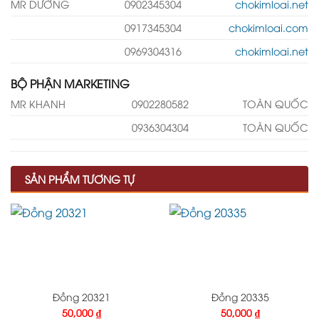
MR DƯỠNG
0902345304
chokimloai.net
0917345304
chokimloai.com
0969304316
chokimloai.net
BỘ PHẬN MARKETING
MR KHANH
0902280582
TOÀN QUỐC
0936304304
TOÀN QUỐC
SẢN PHẨM TƯƠNG TỰ
Đồng 20321
Đồng 20335
50,000
₫
50,000
₫