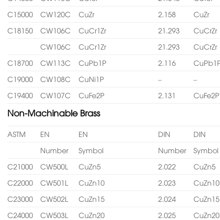
C15000
CW120C
CuZr
2.158
CuZr
C18150
CW106C
CuCr1Zr
21.293
CuCrZr
CW106C
CuCr1Zr
21.293
CuCrZr
C18700
CW113C
CuPb1P
2.116
CuPb1
C19000
CW108C
CuNi1P
–
–
C19400
CW107C
CuFe2P
2.131
CuFe2P
Non-Machinable Brass
ASTM
EN
EN
DIN
DIN
Number
Symbol
Number
Symbol
C21000
CW500L
CuZn5
2.022
CuZn5
C22000
CW501L
CuZn10
2.023
CuZn10
C23000
CW502L
CuZn15
2.024
CuZn15
C24000
CW503L
CuZn20
2.025
CuZn20