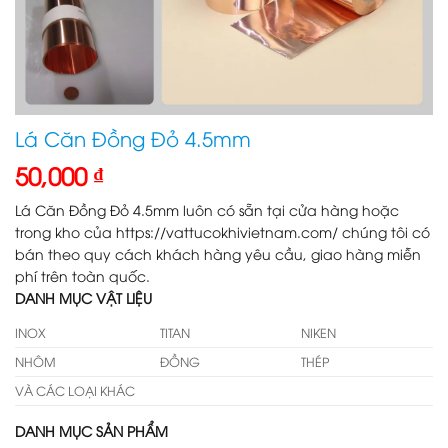
Lá Căn Đồng Đỏ 4.5mm
50,000
₫
Lá Căn Đồng Đỏ 4.5mm luôn có sẵn tại cửa hàng hoặc
trong kho của https://vattucokhivietnam.com/ chúng tôi có
bán theo quy cách khách hàng yêu cầu, giao hàng miễn
phí trên toàn quốc.
DANH MỤC VẬT LIỆU
INOX
TITAN
NIKEN
NHÔM
ĐỒNG
THÉP
VÀ CÁC LOẠI KHÁC
DANH MỤC SẢN PHẨM