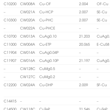
C10200
CW008A
Cu-OF
2.004
OF-Cu
–
CW021A
Cu-HCP
2.007
SE-Cu
C10300
CW020A
Cu-PHC
2.007
SE-Cu
–
CW022A
Cu-PHCE
–
–
C10700
CW013A
CuAg0.10
21.203
CuAg0.
C11000
CW004A
Cu-ETP
20.065
E-Cu58
C11904
CW014A
CuAg0.04P
–
–
C11907
CW016A
CuAg0.10P
21.197
CuAg0.
–
CW128C
CuMg0.5
–
–
–
CW127C
CuMg0.2
–
–
C12200
CW024A
Cu-DHP
2.009
SF-Cu
C14415
–
–
–
–
C14500
CW118C
CuTeP
21.546
CuTeP