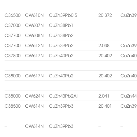
C36500
CW610N
CuZn39Pb0.5
20.372
CuZn39
C37000
CW607N
CuZn38Pb1
–
–
C37700
CW608N
CuZn38Pb2
–
–
C37700
CW612N
CuZn39Pb2
2.038
CuZn39
C37800
CW617N
CuZn40Pb2
20.402
CuZn40
C38000
CW617N
CuZn40Pb2
20.402
CuZn40
C38000
CW624N
CuZn43Pb2Al
2.041
CuZn44
C38500
CW614N
CuZn39Pb3
20.401
CuZn39
–
CW614N
CuZn39Pb3
–
–