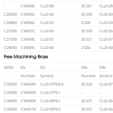
–
CW504L
CuZn28
20.261
CuZn28
C26000
CW505L
CuZn30
20.265
CuZn30
C26800
CW506L
CuZn33
2.028
CuZn33
C27000
CW507L
CuZn36
20.335
CuZn36
C27200
CW508L
CuZn37
20.321
CuZn37
C28000
CW509L
CuZn40
2.036
CuZn40
Free Machining Brass
ASTM
EN
EN
DIN
DIN
Number
Symbol
Number
Symbol
C33500
CW604N
CuZn37Pb0.5
20.332
CuZn37
C33500
CW605N
CuZn37Pb1
–
–
C34000
CW600N
CuZn35Pb1
20.331
CuZn36
C34200
CW601N
CuZn35Pb2
20.331
CuZn36