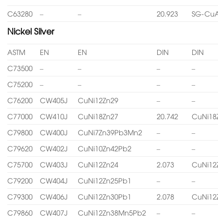
C63280
–
–
20.923
SG-CuA
Nickel Silver
ASTM
EN
EN
DIN
DIN
C73500
–
–
–
–
C75200
–
–
–
–
C76200
CW405J
CuNi12Zn29
–
–
C77000
CW410J
CuNi18Zn27
20.742
CuNi18
C79800
CW400J
CuNi7Zn39Pb3Mn2
–
–
C79620
CW402J
CuNi10Zn42Pb2
–
–
C75700
CW403J
CuNi12Zn24
2.073
CuNi12
C79200
CW404J
CuNi12Zn25Pb1
–
–
C79300
CW406J
CuNi12Zn30Pb1
2.078
CuNi12
C79860
CW407J
CuNi12Zn38Mn5Pb2
–
–