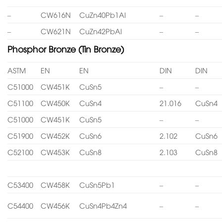
–
CW616N
CuZn40Pb1Al
–
–
–
CW621N
CuZn42PbAl
–
–
Phosphor Bronze (Tin Bronze)
ASTM
EN
EN
DIN
DIN
C51000
CW451K
CuSn5
–
–
C51100
CW450K
CuSn4
21.016
CuSn4
C51000
CW451K
CuSn5
–
–
C51900
CW452K
CuSn6
2.102
CuSn6
C52100
CW453K
CuSn8
2.103
CuSn8
C53400
CW458K
CuSn5Pb1
–
–
C54400
CW456K
CuSn4Pb4Zn4
–
–