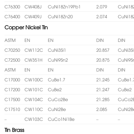
C76300
CW408J
CuNi18Zn19Pb1
2.079
CuNi18
C76400
CW409J
CuNi18Zn20
2.074
CuNi18
Copper Nickel Tin
ASTM
EN
EN
DIN
DIN
C70250
CW112C
CuNi3Si1
20.857
CuNi3Si
C72500
CW351H
CuNi9Sn2
20.875
CuNi9S
ASTM
EN
EN
DIN
DIN
C17000
CW100C
CuBe1.7
21.245
CuBe1.
C17200
CW101C
CuBe2
21.247
CuBe2
C17500
CW104C
CuCo2Be
21.285
CuCo2
C17510
CW110C
CuNi2Be
2.085
CuNi2B
–
CW103C
CuCo1Ni1Be
–
–
Tin Brass