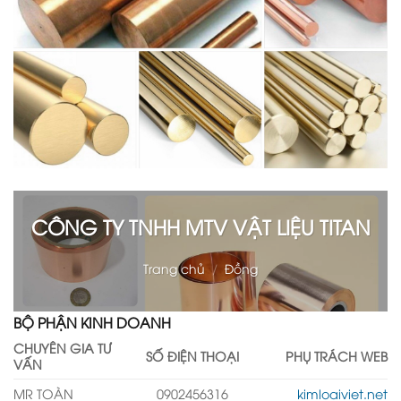
CÔNG TY TNHH MTV VẬT LIỆU TITAN
Trang chủ
/
Đồng
BỘ PHẬN KINH DOANH
CHUYÊN GIA TƯ
SỐ ĐIỆN THOẠI
PHỤ TRÁCH WEB
VẤN
MR TOÀN
0902456316
kimloaiviet.net