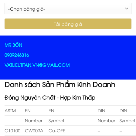
MR BỐN
0909246316
VATLIEUTITAN.VN@GMAIL.COM
Danh sách Sản Phẩm Kinh Doanh
Đồng Nguyên Chất - Hợp Kim Thấp
ASTM
EN
EN
DIN
DIN
Number
Symbol
Number
Symbol
C10100
CW009A
Cu-OFE
–
–