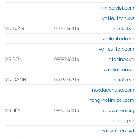
kimloaiviet.com
vatlieutitan.xyz
MR TUẤN
0909656316
inox304.vn
kimloai.edu.vn
vatlieutitan.com
MR BỐN
0909246316
titaninox
.vn
vatlieutitan.vn
MR DANH
0903365316
inox365.vn
inoxdacchung.com
tongkhokimloai.com
MS TIÊN
0906856316
chovatlieu.org
inox.org.vn
vatlieutitan.net