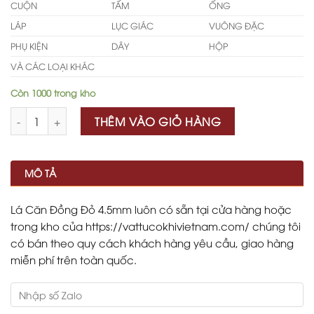
CUỘN
TẤM
ỐNG
LÁP
LỤC GIÁC
VUÔNG ĐẶC
PHỤ KIỆN
DÂY
HỘP
VÀ CÁC LOẠI KHÁC
Còn 1000 trong kho
Số lượng
THÊM VÀO GIỎ HÀNG
MÔ TẢ
Lá Căn Đồng Đỏ 4.5mm luôn có sẵn tại cửa hàng hoặc
trong kho của https://vattucokhivietnam.com/ chúng tôi
có bán theo quy cách khách hàng yêu cầu, giao hàng
miễn phí trên toàn quốc.