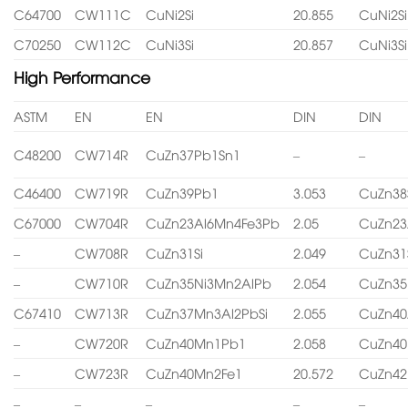
C64700
CW111C
CuNi2Si
20.855
CuNi2Si
C70250
CW112C
CuNi3Si
20.857
CuNi3Si
High Performance
ASTM
EN
EN
DIN
DIN
C48200
CW714R
CuZn37Pb1Sn1
–
–
C46400
CW719R
CuZn39Pb1
3.053
CuZn38
C67000
CW704R
CuZn23Al6Mn4Fe3Pb
2.05
CuZn23
–
CW708R
CuZn31Si
2.049
CuZn31
–
CW710R
CuZn35Ni3Mn2AlPb
2.054
CuZn35
C67410
CW713R
CuZn37Mn3Al2PbSi
2.055
CuZn40
–
CW720R
CuZn40Mn1Pb1
2.058
CuZn4
–
CW723R
CuZn40Mn2Fe1
20.572
CuZn4
–
–
–
–
–