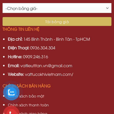
THÔNG TIN LIÊN HỆ
Địa chỉ:
145 Bình Thành - Bình Tân - TpHCM
Điện Thoại:
0936.304.304
Hotline:
0909.246.316
Email:
vatlieutitan.vn@gmail.com
Website:
vattucokhivietnam.com/
CHÍNH SÁCH BÁN HÀNG
Chính sách bảo mật
Chính sách thanh toán
Chính sách giao hàng