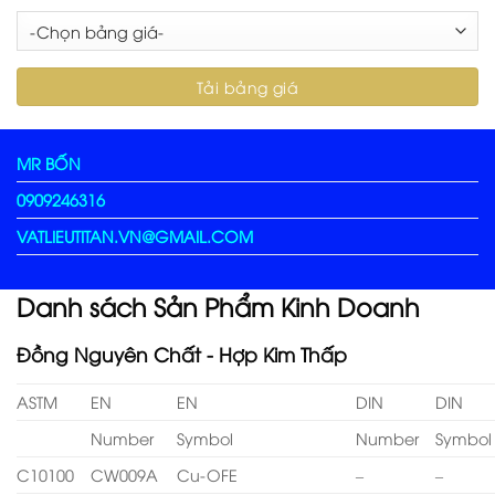
MR BỐN
0909246316
VATLIEUTITAN.VN@GMAIL.COM
Danh sách Sản Phẩm Kinh Doanh
Đồng Nguyên Chất - Hợp Kim Thấp
ASTM
EN
EN
DIN
DIN
Number
Symbol
Number
Symbol
C10100
CW009A
Cu-OFE
–
–