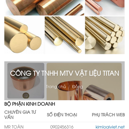
CÔNG TY TNHH MTV VẬT LIỆU TITAN
Trang chủ
/
Đồng
BỘ PHẬN KINH DOANH
CHUYÊN GIA TƯ
SỐ ĐIỆN THOẠI
PHỤ TRÁCH WEB
VẤN
MR TOÀN
0902456316
kimloaiviet.net