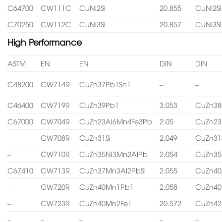
C64700
CW111C
CuNi2Si
20.855
CuNi2Si
C70250
CW112C
CuNi3Si
20.857
CuNi3Si
High Performance
ASTM
EN
EN
DIN
DIN
C48200
CW714R
CuZn37Pb1Sn1
–
–
C46400
CW719R
CuZn39Pb1
3.053
CuZn38
C67000
CW704R
CuZn23Al6Mn4Fe3Pb
2.05
CuZn23
–
CW708R
CuZn31Si
2.049
CuZn31
–
CW710R
CuZn35Ni3Mn2AlPb
2.054
CuZn35
C67410
CW713R
CuZn37Mn3Al2PbSi
2.055
CuZn40
–
CW720R
CuZn40Mn1Pb1
2.058
CuZn4
–
CW723R
CuZn40Mn2Fe1
20.572
CuZn4
–
–
–
–
–