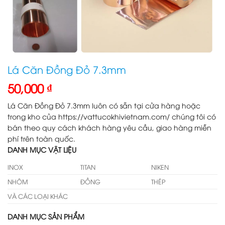
Lá Căn Đồng Đỏ 7.3mm
50,000
₫
Lá Căn Đồng Đỏ 7.3mm luôn có sẵn tại cửa hàng hoặc
trong kho của https://vattucokhivietnam.com/ chúng tôi có
bán theo quy cách khách hàng yêu cầu, giao hàng miễn
phí trên toàn quốc.
DANH MỤC VẬT LIỆU
INOX
TITAN
NIKEN
NHÔM
ĐỒNG
THÉP
VÀ CÁC LOẠI KHÁC
DANH MỤC SẢN PHẨM