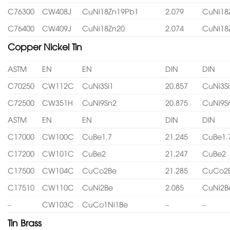
C76300
CW408J
CuNi18Zn19Pb1
2.079
CuNi18
C76400
CW409J
CuNi18Zn20
2.074
CuNi18
Copper Nickel Tin
ASTM
EN
EN
DIN
DIN
C70250
CW112C
CuNi3Si1
20.857
CuNi3Si
C72500
CW351H
CuNi9Sn2
20.875
CuNi9S
ASTM
EN
EN
DIN
DIN
C17000
CW100C
CuBe1.7
21.245
CuBe1.
C17200
CW101C
CuBe2
21.247
CuBe2
C17500
CW104C
CuCo2Be
21.285
CuCo2
C17510
CW110C
CuNi2Be
2.085
CuNi2B
–
CW103C
CuCo1Ni1Be
–
–
Tin Brass