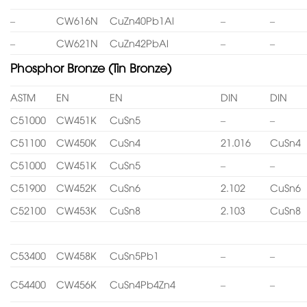
–
CW616N
CuZn40Pb1Al
–
–
–
CW621N
CuZn42PbAl
–
–
Phosphor Bronze (Tin Bronze)
ASTM
EN
EN
DIN
DIN
C51000
CW451K
CuSn5
–
–
C51100
CW450K
CuSn4
21.016
CuSn4
C51000
CW451K
CuSn5
–
–
C51900
CW452K
CuSn6
2.102
CuSn6
C52100
CW453K
CuSn8
2.103
CuSn8
C53400
CW458K
CuSn5Pb1
–
–
C54400
CW456K
CuSn4Pb4Zn4
–
–