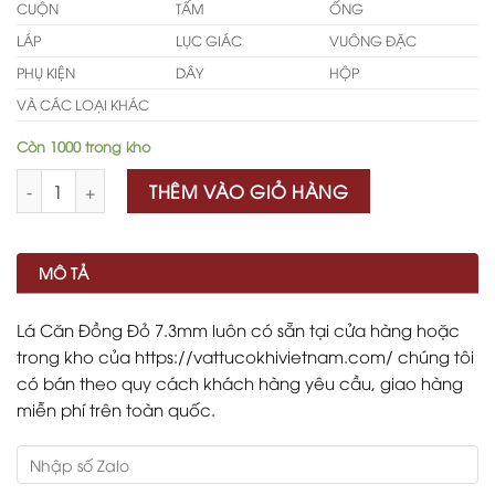
CUỘN
TẤM
ỐNG
LÁP
LỤC GIÁC
VUÔNG ĐẶC
PHỤ KIỆN
DÂY
HỘP
VÀ CÁC LOẠI KHÁC
Còn 1000 trong kho
Số lượng
THÊM VÀO GIỎ HÀNG
MÔ TẢ
Lá Căn Đồng Đỏ 7.3mm luôn có sẵn tại cửa hàng hoặc
trong kho của https://vattucokhivietnam.com/ chúng tôi
có bán theo quy cách khách hàng yêu cầu, giao hàng
miễn phí trên toàn quốc.