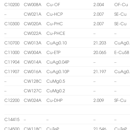
C10200
CW008A
Cu-OF
2.004
OF-Cu
–
CW021A
Cu-HCP
2.007
SE-Cu
C10300
CW020A
Cu-PHC
2.007
SE-Cu
–
CW022A
Cu-PHCE
–
–
C10700
CW013A
CuAg0.10
21.203
CuAg0.
C11000
CW004A
Cu-ETP
20.065
E-Cu58
C11904
CW014A
CuAg0.04P
–
–
C11907
CW016A
CuAg0.10P
21.197
CuAg0.
–
CW128C
CuMg0.5
–
–
–
CW127C
CuMg0.2
–
–
C12200
CW024A
Cu-DHP
2.009
SF-Cu
C14415
–
–
–
–
C14500
CW118C
CuTeP
21.546
CuTeP