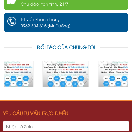
Chu đáo, tận tình, 24/7
Tư vấn khách hàng
0969.304.316 (Mr Dưỡng)
ĐỐI TÁC CỦA CHÚNG TÔI
YÊU CẦU TƯ VẤN TRỰC TUYẾN