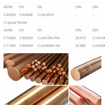
ASTM
EN
EN
DIN
DIN
C42500
CW454K
CuSn3Zn9
–
–
Copper Nickel
ASTM
EN
EN
DIN
DIN
C70600
CW352H
CuNi10Fe1Mn
20.872
CuNi10
C71500
CW354H
CuNi30Mn1Fe
20.882
CuNi30