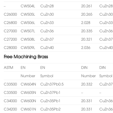
–
CW504L
CuZn28
20.261
CuZn28
C26000
CW505L
CuZn30
20.265
CuZn30
C26800
CW506L
CuZn33
2.028
CuZn33
C27000
CW507L
CuZn36
20.335
CuZn36
C27200
CW508L
CuZn37
20.321
CuZn37
C28000
CW509L
CuZn40
2.036
CuZn40
Free Machining Brass
ASTM
EN
EN
DIN
DIN
Number
Symbol
Number
Symbol
C33500
CW604N
CuZn37Pb0.5
20.332
CuZn37
C33500
CW605N
CuZn37Pb1
–
–
C34000
CW600N
CuZn35Pb1
20.331
CuZn36
C34200
CW601N
CuZn35Pb2
20.331
CuZn36