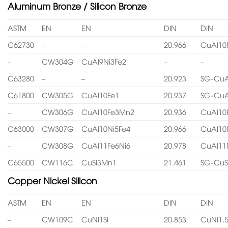
Aluminum Bronze / Silicon Bronze
ASTM
EN
EN
DIN
DIN
C62730
–
–
20.966
CuAl10
–
CW304G
CuAl9Ni3Fe2
–
–
C63280
–
–
20.923
SG-CuA
C61800
CW305G
CuAl10Fe1
20.937
SG-CuA
–
CW306G
CuAl10Fe3Mn2
20.936
CuAl10
C63000
CW307G
CuAl10Ni5Fe4
20.966
CuAl10
–
CW308G
CuAl11Fe6Ni6
20.978
CuAl11
C65500
CW116C
CuSi3Mn1
21.461
SG-CuS
Copper Nickel Silicon
ASTM
EN
EN
DIN
DIN
–
CW109C
CuNi1Si
20.853
CuNi1.5