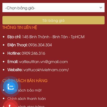
THÔNG TIN LIÊN HỆ
Địa chỉ:
145 Bình Thành - Bình Tân - TpHCM
Điện Thoại:
0936.304.304
Hotline:
0909.246.316
Email:
vatlieutitan.vn@gmail.com
Website:
vattucokhivietnam.com/
CHÍNH SÁCH BÁN HÀNG
Chính sách bảo mật
Chính sách thanh toán
Chính sách giao hàng