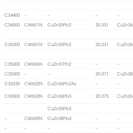
C34400
–
–
–
–
C34500
CW601N
CuZn35Pb2
20.331
CuZn36
C35300
CW601N
CuZn35Pb2
20.331
CuZn36
C35300
CW606N
CuZn37Pb2
–
–
C35300
–
–
20.371
CuZn38
C35330
CW602N
CuZn36Pb2As
–
–
C36000
CW603N
CuZn36Pb3
20.375
CuZn36
CuZn35Pb3
–
CW609N
CuZn38Pb4
–
–
–
–
–
–
–