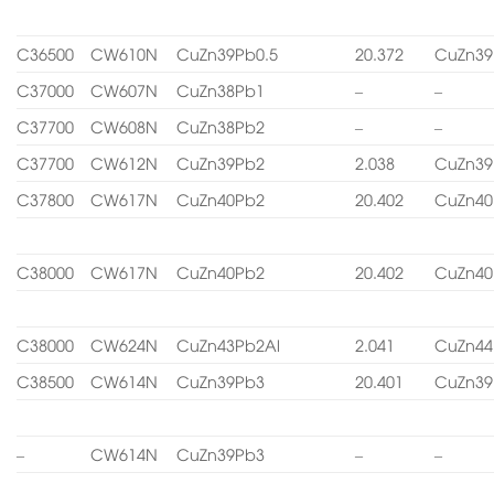
C36500
CW610N
CuZn39Pb0.5
20.372
CuZn39
C37000
CW607N
CuZn38Pb1
–
–
C37700
CW608N
CuZn38Pb2
–
–
C37700
CW612N
CuZn39Pb2
2.038
CuZn39
C37800
CW617N
CuZn40Pb2
20.402
CuZn40
C38000
CW617N
CuZn40Pb2
20.402
CuZn40
C38000
CW624N
CuZn43Pb2Al
2.041
CuZn44
C38500
CW614N
CuZn39Pb3
20.401
CuZn39
–
CW614N
CuZn39Pb3
–
–