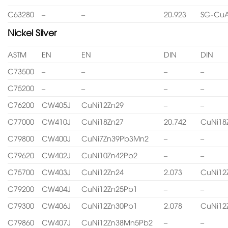
C63280
–
–
20.923
SG-CuA
Nickel Silver
ASTM
EN
EN
DIN
DIN
C73500
–
–
–
–
C75200
–
–
–
–
C76200
CW405J
CuNi12Zn29
–
–
C77000
CW410J
CuNi18Zn27
20.742
CuNi18
C79800
CW400J
CuNi7Zn39Pb3Mn2
–
–
C79620
CW402J
CuNi10Zn42Pb2
–
–
C75700
CW403J
CuNi12Zn24
2.073
CuNi12
C79200
CW404J
CuNi12Zn25Pb1
–
–
C79300
CW406J
CuNi12Zn30Pb1
2.078
CuNi12
C79860
CW407J
CuNi12Zn38Mn5Pb2
–
–