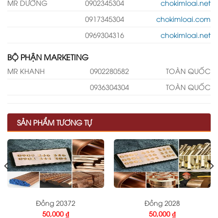
MR DƯỠNG
0902345304
chokimloai.net
0917345304
chokimloai.com
0969304316
chokimloai.net
BỘ PHẬN MARKETING
MR KHANH
0902280582
TOÀN QUỐC
0936304304
TOÀN QUỐC
SẢN PHẨM TƯƠNG TỰ
Đồng 20372
Đồng 2028
50,000
₫
50,000
₫