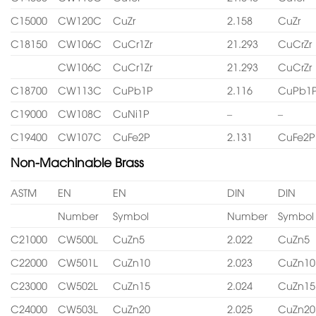
C15000
CW120C
CuZr
2.158
CuZr
C18150
CW106C
CuCr1Zr
21.293
CuCrZr
CW106C
CuCr1Zr
21.293
CuCrZr
C18700
CW113C
CuPb1P
2.116
CuPb1
C19000
CW108C
CuNi1P
–
–
C19400
CW107C
CuFe2P
2.131
CuFe2P
Non-Machinable Brass
ASTM
EN
EN
DIN
DIN
Number
Symbol
Number
Symbol
C21000
CW500L
CuZn5
2.022
CuZn5
C22000
CW501L
CuZn10
2.023
CuZn10
C23000
CW502L
CuZn15
2.024
CuZn15
C24000
CW503L
CuZn20
2.025
CuZn20