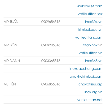
kimloaiviet.com
vatlieutitan.xyz
MR TUẤN
0909656316
inox304.vn
kimloai.edu.vn
vatlieutitan.com
MR BỐN
0909246316
titaninox
.vn
vatlieutitan.vn
MR DANH
0903365316
inox365.vn
inoxdacchung.com
tongkhokimloai.com
MS TIÊN
0906856316
chovatlieu.org
inox.org.vn
vatlieutitan.net