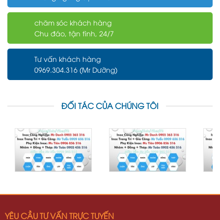
chăm sóc khách hàng
Chu đáo, tận tình, 24/7
Tư vấn khách hàng
0969.304.316 (Mr Dưỡng)
ĐỐI TÁC CỦA CHÚNG TÔI
YÊU CẦU TƯ VẤN TRỰC TUYẾN