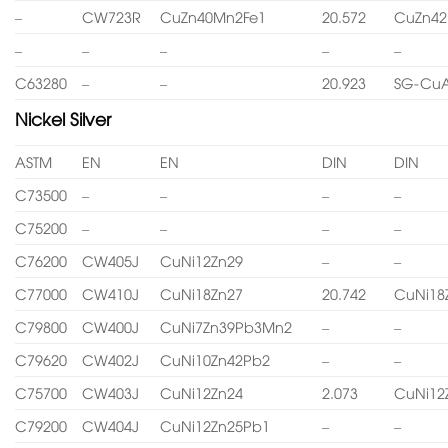
–
CW723R
CuZn40Mn2Fe1
20.572
CuZn4
–
–
–
–
–
C63280
–
–
20.923
SG-CuA
Nickel Silver
ASTM
EN
EN
DIN
DIN
C73500
–
–
–
–
C75200
–
–
–
–
C76200
CW405J
CuNi12Zn29
–
–
C77000
CW410J
CuNi18Zn27
20.742
CuNi18
C79800
CW400J
CuNi7Zn39Pb3Mn2
–
–
C79620
CW402J
CuNi10Zn42Pb2
–
–
C75700
CW403J
CuNi12Zn24
2.073
CuNi12
C79200
CW404J
CuNi12Zn25Pb1
–
–