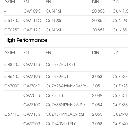
ASTM
EN
EN
DIN
DIN
–
CW109C
CuNi1Si
20.853
CuNi1.5
C64700
CW111C
CuNi2Si
20.855
CuNi2Si
C70250
CW112C
CuNi3Si
20.857
CuNi3Si
High Performance
ASTM
EN
EN
DIN
DIN
C48200
CW714R
CuZn37Pb1Sn1
–
–
C46400
CW719R
CuZn39Pb1
3.053
CuZn38
C67000
CW704R
CuZn23Al6Mn4Fe3Pb
2.05
CuZn23
–
CW708R
CuZn31Si
2.049
CuZn31
–
CW710R
CuZn35Ni3Mn2AlPb
2.054
CuZn35
C67410
CW713R
CuZn37Mn3Al2PbSi
2.055
CuZn40
–
CW720R
CuZn40Mn1Pb1
2.058
CuZn4