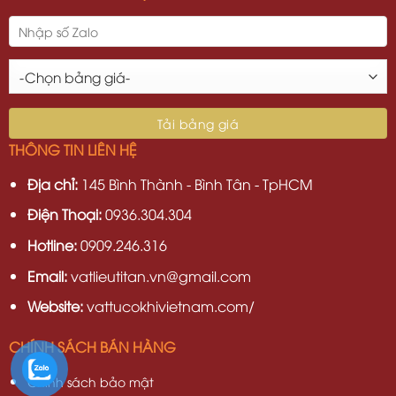
THÔNG TIN LIÊN HỆ
Địa chỉ:
145 Bình Thành - Bình Tân - TpHCM
Điện Thoại:
0936.304.304
Hotline:
0909.246.316
Email:
vatlieutitan.vn@gmail.com
Website:
vattucokhivietnam.com/
CHÍNH SÁCH BÁN HÀNG
Chính sách bảo mật