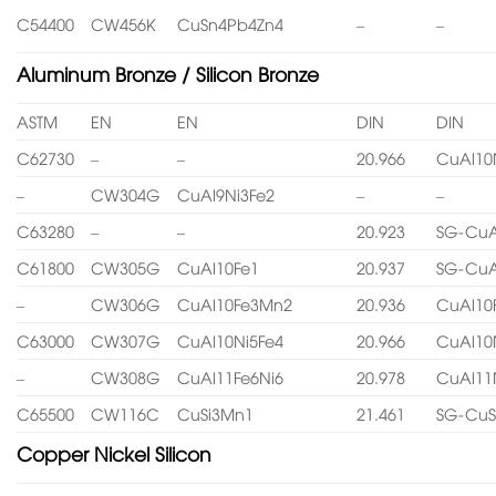
C54400
CW456K
CuSn4Pb4Zn4
–
–
Aluminum Bronze / Silicon Bronze
ASTM
EN
EN
DIN
DIN
C62730
–
–
20.966
CuAl10
–
CW304G
CuAl9Ni3Fe2
–
–
C63280
–
–
20.923
SG-CuA
C61800
CW305G
CuAl10Fe1
20.937
SG-CuA
–
CW306G
CuAl10Fe3Mn2
20.936
CuAl10
C63000
CW307G
CuAl10Ni5Fe4
20.966
CuAl10
–
CW308G
CuAl11Fe6Ni6
20.978
CuAl11
C65500
CW116C
CuSi3Mn1
21.461
SG-CuS
Copper Nickel Silicon