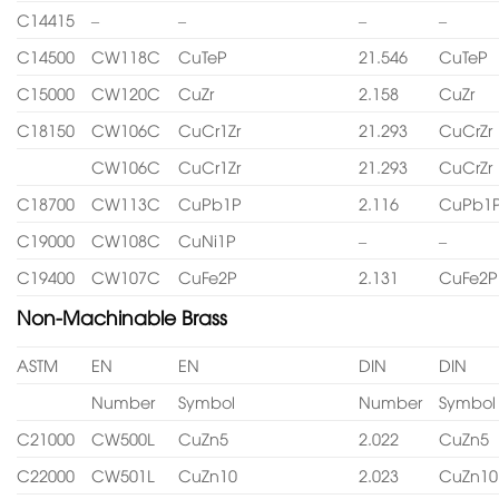
C14415
–
–
–
–
C14500
CW118C
CuTeP
21.546
CuTeP
C15000
CW120C
CuZr
2.158
CuZr
C18150
CW106C
CuCr1Zr
21.293
CuCrZr
CW106C
CuCr1Zr
21.293
CuCrZr
C18700
CW113C
CuPb1P
2.116
CuPb1
C19000
CW108C
CuNi1P
–
–
C19400
CW107C
CuFe2P
2.131
CuFe2P
Non-Machinable Brass
ASTM
EN
EN
DIN
DIN
Number
Symbol
Number
Symbol
C21000
CW500L
CuZn5
2.022
CuZn5
C22000
CW501L
CuZn10
2.023
CuZn10