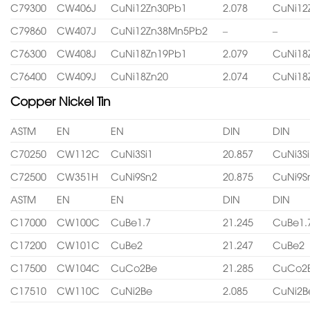
C79300
CW406J
CuNi12Zn30Pb1
2.078
CuNi12
C79860
CW407J
CuNi12Zn38Mn5Pb2
–
–
C76300
CW408J
CuNi18Zn19Pb1
2.079
CuNi18
C76400
CW409J
CuNi18Zn20
2.074
CuNi18
Copper Nickel Tin
ASTM
EN
EN
DIN
DIN
C70250
CW112C
CuNi3Si1
20.857
CuNi3Si
C72500
CW351H
CuNi9Sn2
20.875
CuNi9S
ASTM
EN
EN
DIN
DIN
C17000
CW100C
CuBe1.7
21.245
CuBe1.
C17200
CW101C
CuBe2
21.247
CuBe2
C17500
CW104C
CuCo2Be
21.285
CuCo2
C17510
CW110C
CuNi2Be
2.085
CuNi2B