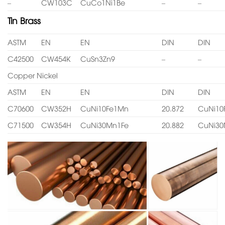
–
CW103C
CuCo1Ni1Be
–
–
Tin Brass
ASTM
EN
EN
DIN
DIN
C42500
CW454K
CuSn3Zn9
–
–
Copper Nickel
ASTM
EN
EN
DIN
DIN
C70600
CW352H
CuNi10Fe1Mn
20.872
CuNi10
C71500
CW354H
CuNi30Mn1Fe
20.882
CuNi30