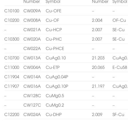
Number
Symbol
Number
Symbol
C10100
CW009A
Cu-OFE
–
–
C10200
CW008A
Cu-OF
2.004
OF-Cu
–
CW021A
Cu-HCP
2.007
SE-Cu
C10300
CW020A
Cu-PHC
2.007
SE-Cu
–
CW022A
Cu-PHCE
–
–
C10700
CW013A
CuAg0.10
21.203
CuAg0.
C11000
CW004A
Cu-ETP
20.065
E-Cu58
C11904
CW014A
CuAg0.04P
–
–
C11907
CW016A
CuAg0.10P
21.197
CuAg0.
–
CW128C
CuMg0.5
–
–
–
CW127C
CuMg0.2
–
–
C12200
CW024A
Cu-DHP
2.009
SF-Cu