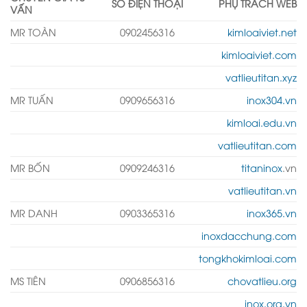
SỐ ĐIỆN THOẠI
PHỤ TRÁCH WEB
VẤN
MR TOÀN
0902456316
kimloaiviet.net
kimloaiviet.com
vatlieutitan.xyz
MR TUẤN
0909656316
inox304.vn
kimloai.edu.vn
vatlieutitan.com
MR BỐN
0909246316
titaninox
.vn
vatlieutitan.vn
MR DANH
0903365316
inox365.vn
inoxdacchung.com
tongkhokimloai.com
MS TIÊN
0906856316
chovatlieu.org
inox.org.vn