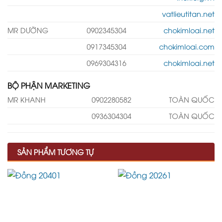
vatlieutitan.net
MR DƯỠNG
0902345304
chokimloai.net
0917345304
chokimloai.com
0969304316
chokimloai.net
BỘ PHẬN MARKETING
MR KHANH
0902280582
TOÀN QUỐC
0936304304
TOÀN QUỐC
SẢN PHẨM TƯƠNG TỰ