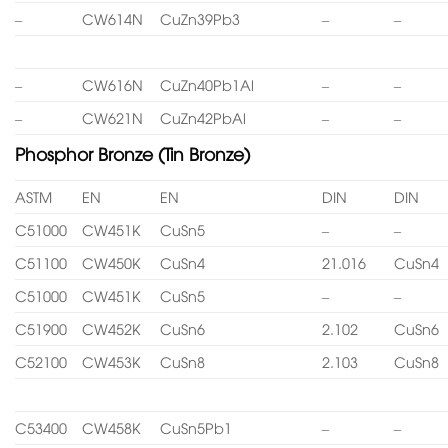
–
CW614N
CuZn39Pb3
–
–
–
CW616N
CuZn40Pb1Al
–
–
–
CW621N
CuZn42PbAl
–
–
Phosphor Bronze (Tin Bronze)
ASTM
EN
EN
DIN
DIN
C51000
CW451K
CuSn5
–
–
C51100
CW450K
CuSn4
21.016
CuSn4
C51000
CW451K
CuSn5
–
–
C51900
CW452K
CuSn6
2.102
CuSn6
C52100
CW453K
CuSn8
2.103
CuSn8
C53400
CW458K
CuSn5Pb1
–
–