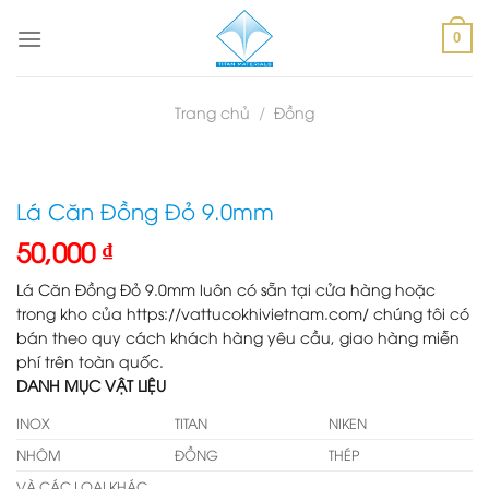
Skip
to
0
content
Trang chủ
/
Đồng
Lá Căn Đồng Đỏ 9.0mm
50,000
₫
Lá Căn Đồng Đỏ 9.0mm luôn có sẵn tại cửa hàng hoặc
trong kho của https://vattucokhivietnam.com/ chúng tôi có
bán theo quy cách khách hàng yêu cầu, giao hàng miễn
phí trên toàn quốc.
DANH MỤC VẬT LIỆU
INOX
TITAN
NIKEN
NHÔM
ĐỒNG
THÉP
VÀ CÁC LOẠI KHÁC