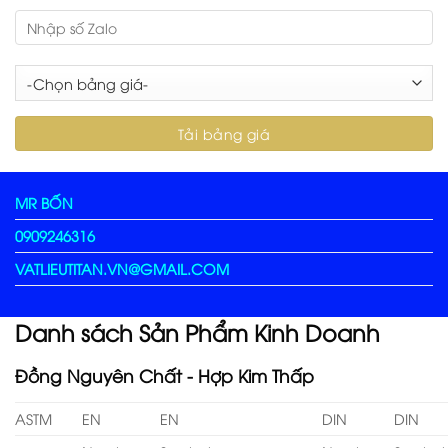
MR BỐN
0909246316
VATLIEUTITAN.VN@GMAIL.COM
Danh sách Sản Phẩm Kinh Doanh
Đồng Nguyên Chất - Hợp Kim Thấp
ASTM
EN
EN
DIN
DIN