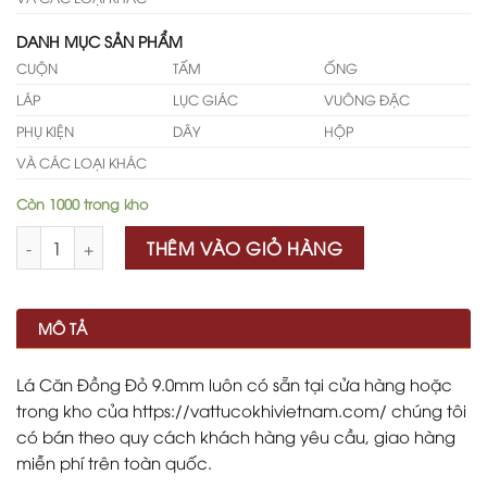
DANH MỤC SẢN PHẨM
CUỘN
TẤM
ỐNG
LÁP
LỤC GIÁC
VUÔNG ĐẶC
PHỤ KIỆN
DÂY
HỘP
VÀ CÁC LOẠI KHÁC
Còn 1000 trong kho
Số lượng
THÊM VÀO GIỎ HÀNG
MÔ TẢ
Lá Căn Đồng Đỏ 9.0mm luôn có sẵn tại cửa hàng hoặc
trong kho của https://vattucokhivietnam.com/ chúng tôi
có bán theo quy cách khách hàng yêu cầu, giao hàng
miễn phí trên toàn quốc.