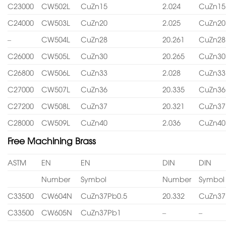
C23000
CW502L
CuZn15
2.024
CuZn15
C24000
CW503L
CuZn20
2.025
CuZn20
–
CW504L
CuZn28
20.261
CuZn28
C26000
CW505L
CuZn30
20.265
CuZn30
C26800
CW506L
CuZn33
2.028
CuZn33
C27000
CW507L
CuZn36
20.335
CuZn36
C27200
CW508L
CuZn37
20.321
CuZn37
C28000
CW509L
CuZn40
2.036
CuZn40
Free Machining Brass
ASTM
EN
EN
DIN
DIN
Number
Symbol
Number
Symbol
C33500
CW604N
CuZn37Pb0.5
20.332
CuZn37
C33500
CW605N
CuZn37Pb1
–
–