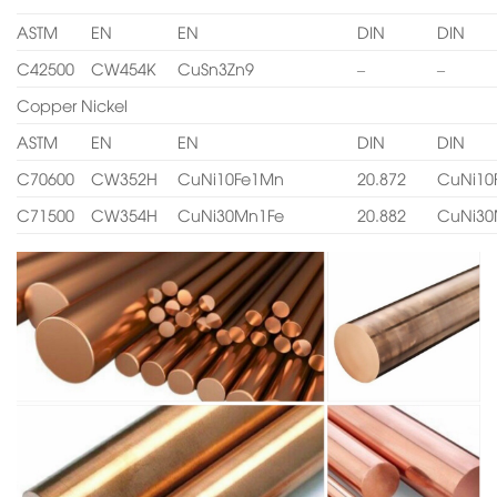
ASTM
EN
EN
DIN
DIN
C42500
CW454K
CuSn3Zn9
–
–
Copper Nickel
ASTM
EN
EN
DIN
DIN
C70600
CW352H
CuNi10Fe1Mn
20.872
CuNi10
C71500
CW354H
CuNi30Mn1Fe
20.882
CuNi30