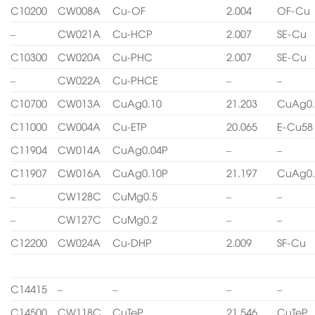
C10200
CW008A
Cu-OF
2.004
OF-Cu
–
CW021A
Cu-HCP
2.007
SE-Cu
C10300
CW020A
Cu-PHC
2.007
SE-Cu
–
CW022A
Cu-PHCE
–
–
C10700
CW013A
CuAg0.10
21.203
CuAg0.
C11000
CW004A
Cu-ETP
20.065
E-Cu58
C11904
CW014A
CuAg0.04P
–
–
C11907
CW016A
CuAg0.10P
21.197
CuAg0.
–
CW128C
CuMg0.5
–
–
–
CW127C
CuMg0.2
–
–
C12200
CW024A
Cu-DHP
2.009
SF-Cu
C14415
–
–
–
–
C14500
CW118C
CuTeP
21.546
CuTeP