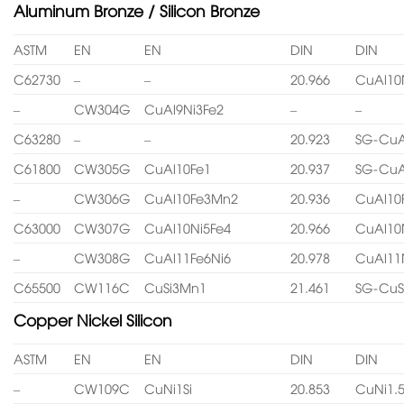
Aluminum Bronze / Silicon Bronze
ASTM
EN
EN
DIN
DIN
C62730
–
–
20.966
CuAl10
–
CW304G
CuAl9Ni3Fe2
–
–
C63280
–
–
20.923
SG-CuA
C61800
CW305G
CuAl10Fe1
20.937
SG-CuA
–
CW306G
CuAl10Fe3Mn2
20.936
CuAl10
C63000
CW307G
CuAl10Ni5Fe4
20.966
CuAl10
–
CW308G
CuAl11Fe6Ni6
20.978
CuAl11
C65500
CW116C
CuSi3Mn1
21.461
SG-CuS
Copper Nickel Silicon
ASTM
EN
EN
DIN
DIN
–
CW109C
CuNi1Si
20.853
CuNi1.5