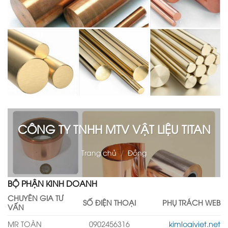
CÔNG TY TNHH MTV VẬT LIỆU TITAN
Trang chủ
/
Đồng
BỘ PHẬN KINH DOANH
CHUYÊN GIA TƯ
SỐ ĐIỆN THOẠI
PHỤ TRÁCH WEB
VẤN
MR TOÀN
0902456316
kimloaiviet.net