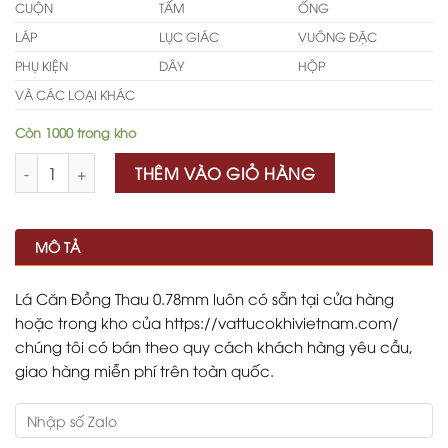
CUỘN
TẤM
ỐNG
LÁP
LỤC GIÁC
VUÔNG ĐẶC
PHỤ KIỆN
DÂY
HỘP
VÀ CÁC LOẠI KHÁC
Còn 1000 trong kho
Số lượng
THÊM VÀO GIỎ HÀNG
MÔ TẢ
Lá Căn Đồng Thau 0.78mm luôn có sẵn tại cửa hàng
hoặc trong kho của https://vattucokhivietnam.com/
chúng tôi có bán theo quy cách khách hàng yêu cầu,
giao hàng miễn phí trên toàn quốc.