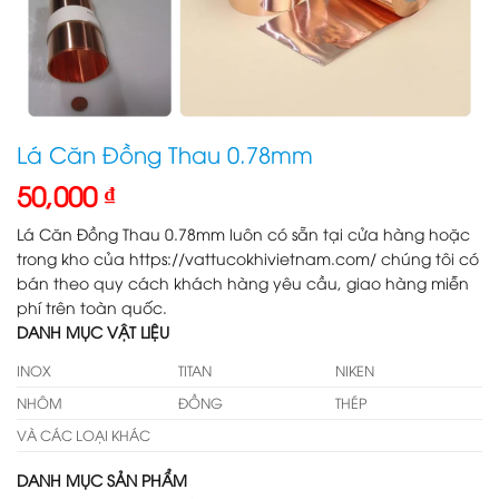
Lá Căn Đồng Thau 0.78mm
50,000
₫
Lá Căn Đồng Thau 0.78mm luôn có sẵn tại cửa hàng hoặc
trong kho của https://vattucokhivietnam.com/ chúng tôi có
bán theo quy cách khách hàng yêu cầu, giao hàng miễn
phí trên toàn quốc.
DANH MỤC VẬT LIỆU
INOX
TITAN
NIKEN
NHÔM
ĐỒNG
THÉP
VÀ CÁC LOẠI KHÁC
DANH MỤC SẢN PHẨM