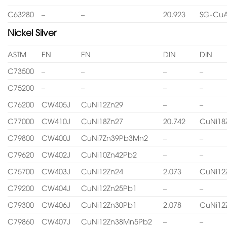
C63280
–
–
20.923
SG-CuA
Nickel Silver
ASTM
EN
EN
DIN
DIN
C73500
–
–
–
–
C75200
–
–
–
–
C76200
CW405J
CuNi12Zn29
–
–
C77000
CW410J
CuNi18Zn27
20.742
CuNi18
C79800
CW400J
CuNi7Zn39Pb3Mn2
–
–
C79620
CW402J
CuNi10Zn42Pb2
–
–
C75700
CW403J
CuNi12Zn24
2.073
CuNi12
C79200
CW404J
CuNi12Zn25Pb1
–
–
C79300
CW406J
CuNi12Zn30Pb1
2.078
CuNi12
C79860
CW407J
CuNi12Zn38Mn5Pb2
–
–