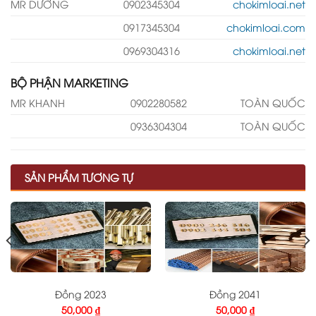
MR DƯỠNG
0902345304
chokimloai.net
0917345304
chokimloai.com
0969304316
chokimloai.net
BỘ PHẬN MARKETING
MR KHANH
0902280582
TOÀN QUỐC
0936304304
TOÀN QUỐC
SẢN PHẨM TƯƠNG TỰ
Đồng 2023
Đồng 2041
50,000
₫
50,000
₫