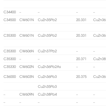
C34400
–
–
–
–
C34500
CW601N
CuZn35Pb2
20.331
CuZn36
C35300
CW601N
CuZn35Pb2
20.331
CuZn36
C35300
CW606N
CuZn37Pb2
–
–
C35300
–
–
20.371
CuZn38
C35330
CW602N
CuZn36Pb2As
–
–
C36000
CW603N
CuZn36Pb3
20.375
CuZn36
CuZn35Pb3
–
CW609N
CuZn38Pb4
–
–
–
–
–
–
–