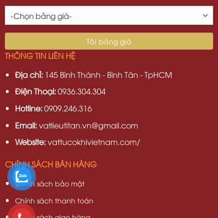
THÔNG TIN LIÊN HỆ
Địa chỉ:
145 Bình Thành - Bình Tân - TpHCM
Điện Thoại:
0936.304.304
Hotline:
0909.246.316
Email:
vatlieutitan.vn@gmail.com
Website:
vattucokhivietnam.com/
CHÍNH SÁCH BÁN HÀNG
Chính sách bảo mật
Chính sách thanh toán
Chính sách giao hàng