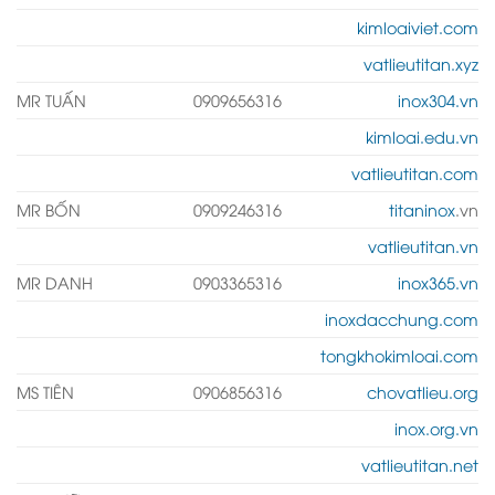
kimloaiviet.com
vatlieutitan.xyz
MR TUẤN
0909656316
inox304.vn
kimloai.edu.vn
vatlieutitan.com
MR BỐN
0909246316
titaninox
.vn
vatlieutitan.vn
MR DANH
0903365316
inox365.vn
inoxdacchung.com
tongkhokimloai.com
MS TIÊN
0906856316
chovatlieu.org
inox.org.vn
vatlieutitan.net