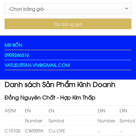
MR BỐN
0909246316
VATLIEUTITAN.VN@GMAIL.COM
Danh sách Sản Phẩm Kinh Doanh
Đồng Nguyên Chất - Hợp Kim Thấp
ASTM
EN
EN
DIN
DIN
Number
Symbol
Number
Symbol
C10100
CW009A
Cu-OFE
–
–