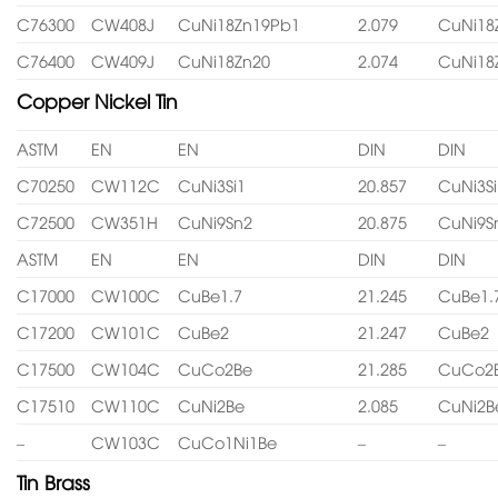
C76300
CW408J
CuNi18Zn19Pb1
2.079
CuNi18
C76400
CW409J
CuNi18Zn20
2.074
CuNi18
Copper Nickel Tin
ASTM
EN
EN
DIN
DIN
C70250
CW112C
CuNi3Si1
20.857
CuNi3Si
C72500
CW351H
CuNi9Sn2
20.875
CuNi9S
ASTM
EN
EN
DIN
DIN
C17000
CW100C
CuBe1.7
21.245
CuBe1.
C17200
CW101C
CuBe2
21.247
CuBe2
C17500
CW104C
CuCo2Be
21.285
CuCo2
C17510
CW110C
CuNi2Be
2.085
CuNi2B
–
CW103C
CuCo1Ni1Be
–
–
Tin Brass