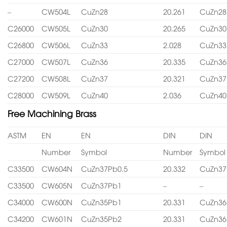
–
CW504L
CuZn28
20.261
CuZn28
C26000
CW505L
CuZn30
20.265
CuZn30
C26800
CW506L
CuZn33
2.028
CuZn33
C27000
CW507L
CuZn36
20.335
CuZn36
C27200
CW508L
CuZn37
20.321
CuZn37
C28000
CW509L
CuZn40
2.036
CuZn40
Free Machining Brass
ASTM
EN
EN
DIN
DIN
Number
Symbol
Number
Symbol
C33500
CW604N
CuZn37Pb0.5
20.332
CuZn37
C33500
CW605N
CuZn37Pb1
–
–
C34000
CW600N
CuZn35Pb1
20.331
CuZn36
C34200
CW601N
CuZn35Pb2
20.331
CuZn36