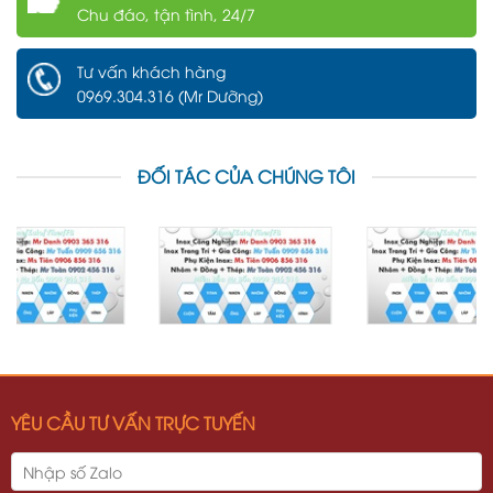
Chu đáo, tận tình, 24/7
Tư vấn khách hàng
0969.304.316 (Mr Dưỡng)
ĐỐI TÁC CỦA CHÚNG TÔI
YÊU CẦU TƯ VẤN TRỰC TUYẾN