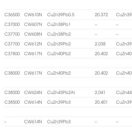
C36500
CW610N
CuZn39Pb0.5
20.372
CuZn39
C37000
CW607N
CuZn38Pb1
–
–
C37700
CW608N
CuZn38Pb2
–
–
C37700
CW612N
CuZn39Pb2
2.038
CuZn39
C37800
CW617N
CuZn40Pb2
20.402
CuZn40
C38000
CW617N
CuZn40Pb2
20.402
CuZn40
C38000
CW624N
CuZn43Pb2Al
2.041
CuZn44
C38500
CW614N
CuZn39Pb3
20.401
CuZn39
–
CW614N
CuZn39Pb3
–
–