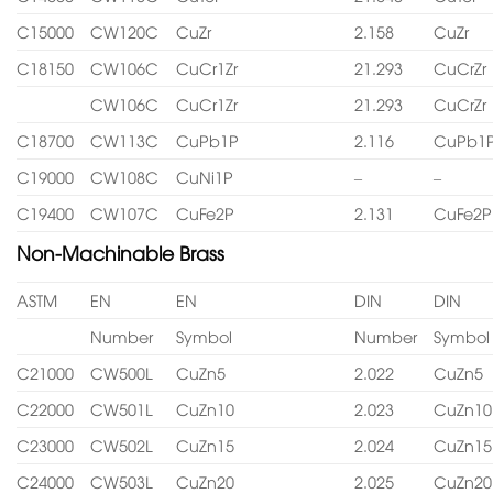
C15000
CW120C
CuZr
2.158
CuZr
C18150
CW106C
CuCr1Zr
21.293
CuCrZr
CW106C
CuCr1Zr
21.293
CuCrZr
C18700
CW113C
CuPb1P
2.116
CuPb1
C19000
CW108C
CuNi1P
–
–
C19400
CW107C
CuFe2P
2.131
CuFe2P
Non-Machinable Brass
ASTM
EN
EN
DIN
DIN
Number
Symbol
Number
Symbol
C21000
CW500L
CuZn5
2.022
CuZn5
C22000
CW501L
CuZn10
2.023
CuZn10
C23000
CW502L
CuZn15
2.024
CuZn15
C24000
CW503L
CuZn20
2.025
CuZn20