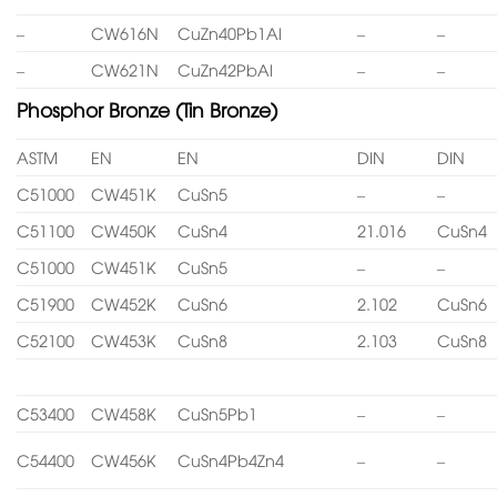
–
CW616N
CuZn40Pb1Al
–
–
–
CW621N
CuZn42PbAl
–
–
Phosphor Bronze (Tin Bronze)
ASTM
EN
EN
DIN
DIN
C51000
CW451K
CuSn5
–
–
C51100
CW450K
CuSn4
21.016
CuSn4
C51000
CW451K
CuSn5
–
–
C51900
CW452K
CuSn6
2.102
CuSn6
C52100
CW453K
CuSn8
2.103
CuSn8
C53400
CW458K
CuSn5Pb1
–
–
C54400
CW456K
CuSn4Pb4Zn4
–
–