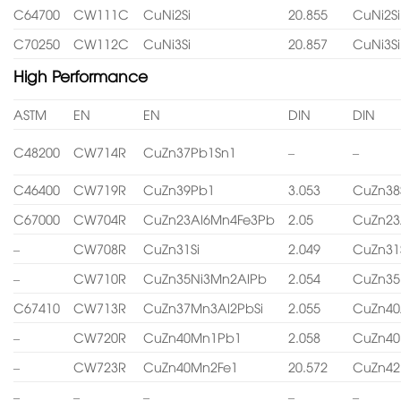
C64700
CW111C
CuNi2Si
20.855
CuNi2Si
C70250
CW112C
CuNi3Si
20.857
CuNi3Si
High Performance
ASTM
EN
EN
DIN
DIN
C48200
CW714R
CuZn37Pb1Sn1
–
–
C46400
CW719R
CuZn39Pb1
3.053
CuZn38
C67000
CW704R
CuZn23Al6Mn4Fe3Pb
2.05
CuZn23
–
CW708R
CuZn31Si
2.049
CuZn31
–
CW710R
CuZn35Ni3Mn2AlPb
2.054
CuZn35
C67410
CW713R
CuZn37Mn3Al2PbSi
2.055
CuZn40
–
CW720R
CuZn40Mn1Pb1
2.058
CuZn4
–
CW723R
CuZn40Mn2Fe1
20.572
CuZn4
–
–
–
–
–