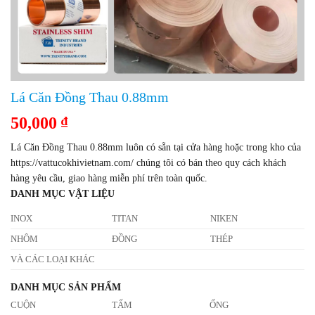
Lá Căn Đồng Thau 0.88mm
50,000
₫
Lá Căn Đồng Thau 0.88mm luôn có sẵn tại cửa hàng hoặc trong kho của
https://vattucokhivietnam.com/ chúng tôi có bán theo quy cách khách
hàng yêu cầu, giao hàng miễn phí trên toàn quốc.
DANH MỤC VẬT LIỆU
INOX
TITAN
NIKEN
NHÔM
ĐỒNG
THÉP
VÀ CÁC LOẠI KHÁC
DANH MỤC SẢN PHẨM
CUỘN
TẤM
ỐNG