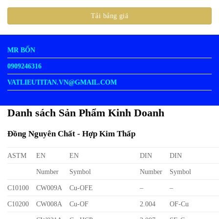
MR BỐN
0909246316
VATLIEUTITAN.VN@GMAIL.COM
Danh sách Sản Phẩm Kinh Doanh
Đồng Nguyên Chất - Hợp Kim Thấp
ASTM
EN
EN
DIN
DIN
Number
Symbol
Number
Symbol
C10100
CW009A
Cu-OFE
–
–
C10200
CW008A
Cu-OF
2.004
OF-Cu