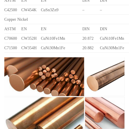
ASTM
EN
EN
DIN
DIN
C42500
CW454K
CuSn3Zn9
–
–
Copper Nickel
ASTM
EN
EN
DIN
DIN
C70600
CW352H
CuNi10Fe1Mn
20.872
CuNi10Fe1Mn
C71500
CW354H
CuNi30Mn1Fe
20.882
CuNi30Mn1Fe