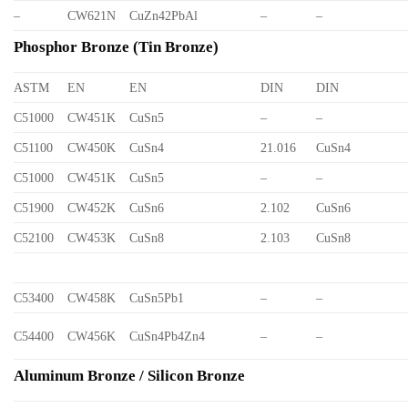
–
CW621N
CuZn42PbAl
–
–
Phosphor Bronze (Tin Bronze)
ASTM
EN
EN
DIN
DIN
C51000
CW451K
CuSn5
–
–
C51100
CW450K
CuSn4
21.016
CuSn4
C51000
CW451K
CuSn5
–
–
C51900
CW452K
CuSn6
2.102
CuSn6
C52100
CW453K
CuSn8
2.103
CuSn8
C53400
CW458K
CuSn5Pb1
–
–
C54400
CW456K
CuSn4Pb4Zn4
–
–
Aluminum Bronze / Silicon Bronze