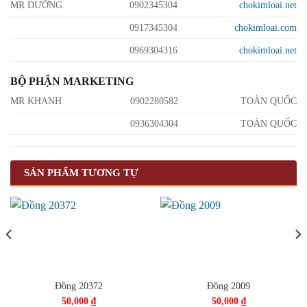
MR DƯỠNG
0902345304
chokimloai.net
0917345304
chokimloai.com
0969304316
chokimloai.net
BỘ PHẬN MARKETING
MR KHANH
0902280582
TOÀN QUỐC
0936304304
TOÀN QUỐC
SẢN PHẨM TƯƠNG TỰ
Đồng 20372
Đồng 2009
50,000
₫
50,000
₫