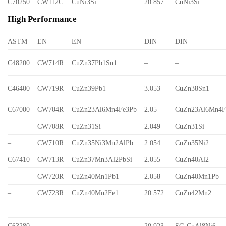
C70250
CW112C
CuNi3Si
20.857
CuNi3Si
High Performance
ASTM
EN
EN
DIN
DIN
C48200
CW714R
CuZn37Pb1Sn1
–
–
C46400
CW719R
CuZn39Pb1
3.053
CuZn38Sn1
C67000
CW704R
CuZn23Al6Mn4Fe3Pb
2.05
CuZn23Al6Mn4F
–
CW708R
CuZn31Si
2.049
CuZn31Si
–
CW710R
CuZn35Ni3Mn2AlPb
2.054
CuZn35Ni2
C67410
CW713R
CuZn37Mn3Al2PbSi
2.055
CuZn40Al2
–
CW720R
CuZn40Mn1Pb1
2.058
CuZn40Mn1Pb
–
CW723R
CuZn40Mn2Fe1
20.572
CuZn42Mn2
–
–
–
–
–