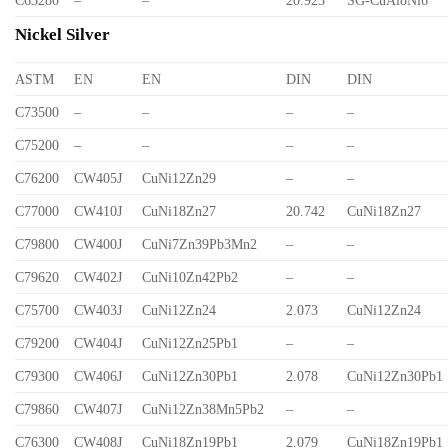
C63280
–
–
20.923
SG-CuAl8Ni6
Nickel Silver
ASTM
EN
EN
DIN
DIN
C73500
–
–
–
–
C75200
–
–
–
–
C76200
CW405J
CuNi12Zn29
–
–
C77000
CW410J
CuNi18Zn27
20.742
CuNi18Zn27
C79800
CW400J
CuNi7Zn39Pb3Mn2
–
–
C79620
CW402J
CuNi10Zn42Pb2
–
–
C75700
CW403J
CuNi12Zn24
2.073
CuNi12Zn24
C79200
CW404J
CuNi12Zn25Pb1
–
–
C79300
CW406J
CuNi12Zn30Pb1
2.078
CuNi12Zn30Pb1
C79860
CW407J
CuNi12Zn38Mn5Pb2
–
–
C76300
CW408J
CuNi18Zn19Pb1
2.079
CuNi18Zn19Pb1