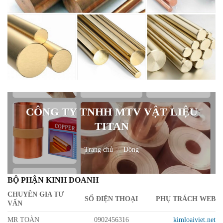
CÔNG TY TNHH MTV VẬT LIỆU
TITAN
Trang chủ
/
Đồng
BỘ PHẬN KINH DOANH
CHUYÊN GIA TƯ
SỐ ĐIỆN THOẠI
PHỤ TRÁCH WEB
VẤN
MR TOÀN
0902456316
kimloaiviet.net