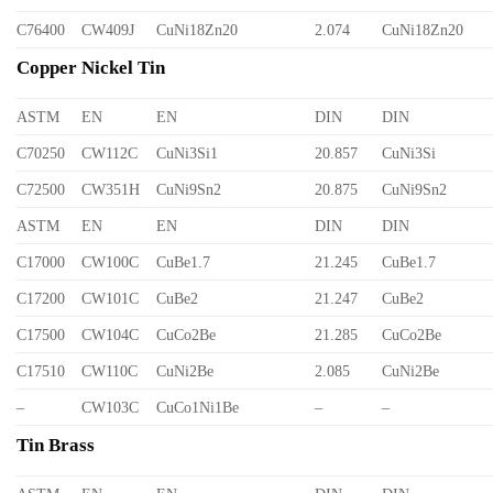
C76400
CW409J
CuNi18Zn20
2.074
CuNi18Zn20
Copper Nickel Tin
ASTM
EN
EN
DIN
DIN
C70250
CW112C
CuNi3Si1
20.857
CuNi3Si
C72500
CW351H
CuNi9Sn2
20.875
CuNi9Sn2
ASTM
EN
EN
DIN
DIN
C17000
CW100C
CuBe1.7
21.245
CuBe1.7
C17200
CW101C
CuBe2
21.247
CuBe2
C17500
CW104C
CuCo2Be
21.285
CuCo2Be
C17510
CW110C
CuNi2Be
2.085
CuNi2Be
–
CW103C
CuCo1Ni1Be
–
–
Tin Brass