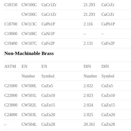
C18150
CW106C
CuCr1Zr
21.293
CuCrZr
CW106C
CuCr1Zr
21.293
CuCrZr
C18700
CW113C
CuPb1P
2.116
CuPb1P
C19000
CW108C
CuNi1P
–
–
C19400
CW107C
CuFe2P
2.131
CuFe2P
Non-Machinable Brass
ASTM
EN
EN
DIN
DIN
Number
Symbol
Number
Symbol
C21000
CW500L
CuZn5
2.022
CuZn5
C22000
CW501L
CuZn10
2.023
CuZn10
C23000
CW502L
CuZn15
2.024
CuZn15
C24000
CW503L
CuZn20
2.025
CuZn20
–
CW504L
CuZn28
20.261
CuZn28