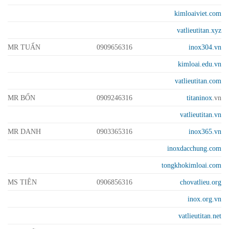
kimloaiviet.com
vatlieutitan.xyz
MR TUẤN
0909656316
inox304.vn
kimloai.edu.vn
vatlieutitan.com
MR BỐN
0909246316
titaninox
.vn
vatlieutitan.vn
MR DANH
0903365316
inox365.vn
inoxdacchung.com
tongkhokimloai.com
MS TIÊN
0906856316
chovatlieu.org
inox.org.vn
vatlieutitan.net