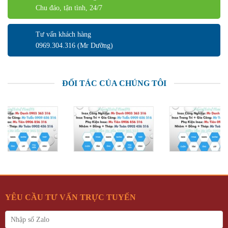
Chu đáo, tận tình, 24/7
Tư vấn khách hàng
0969.304.316 (Mr Dưỡng)
ĐỐI TÁC CỦA CHÚNG TÔI
YÊU CẦU TƯ VẤN TRỰC TUYẾN