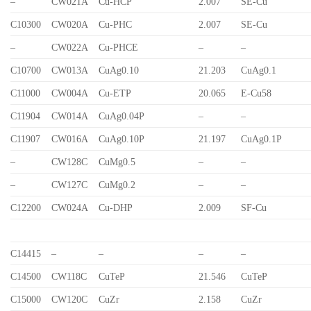
–
CW021A
Cu-HCP
2.007
SE-Cu
C10300
CW020A
Cu-PHC
2.007
SE-Cu
–
CW022A
Cu-PHCE
–
–
C10700
CW013A
CuAg0.10
21.203
CuAg0.1
C11000
CW004A
Cu-ETP
20.065
E-Cu58
C11904
CW014A
CuAg0.04P
–
–
C11907
CW016A
CuAg0.10P
21.197
CuAg0.1P
–
CW128C
CuMg0.5
–
–
–
CW127C
CuMg0.2
–
–
C12200
CW024A
Cu-DHP
2.009
SF-Cu
C14415
–
–
–
–
C14500
CW118C
CuTeP
21.546
CuTeP
C15000
CW120C
CuZr
2.158
CuZr