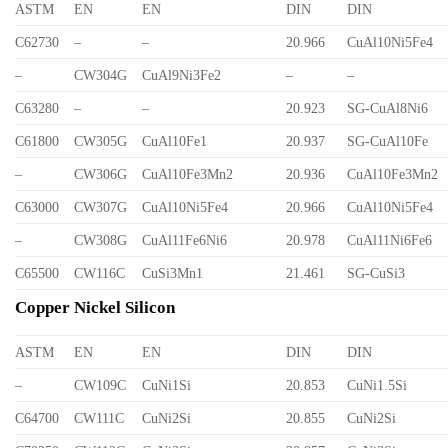
ASTM
EN
EN
DIN
DIN
C62730
–
–
20.966
CuAl10Ni5Fe4
–
CW304G
CuAl9Ni3Fe2
–
–
C63280
–
–
20.923
SG-CuAl8Ni6
C61800
CW305G
CuAl10Fe1
20.937
SG-CuAl10Fe
–
CW306G
CuAl10Fe3Mn2
20.936
CuAl10Fe3Mn2
C63000
CW307G
CuAl10Ni5Fe4
20.966
CuAl10Ni5Fe4
–
CW308G
CuAl11Fe6Ni6
20.978
CuAl11Ni6Fe6
C65500
CW116C
CuSi3Mn1
21.461
SG-CuSi3
Copper Nickel Silicon
ASTM
EN
EN
DIN
DIN
–
CW109C
CuNi1Si
20.853
CuNi1.5Si
C64700
CW111C
CuNi2Si
20.855
CuNi2Si